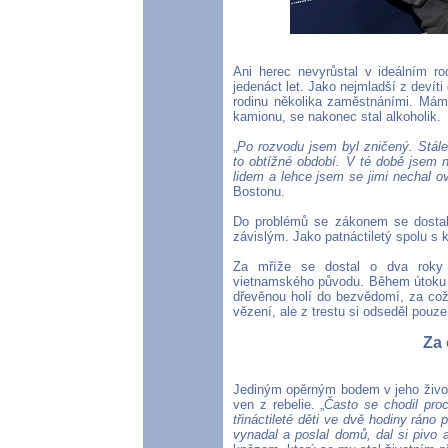
Ani herec nevyrůstal v ideálním ro
jedenáct let. Jako nejmladší z devíti 
rodinu několika zaměstnáními. Máma 
kamionu, se nakonec stal alkoholik.
„
Po rozvodu jsem byl zničený. Stá
to obtížné období. V té době jsem 
lidem a lehce jsem se jimi nechal ovl
Bostonu.
Do problémů se zákonem se dostal, 
závislým. Jako patnáctiletý spolu s 
Za mříže se dostal o dva roky 
vietnamského původu. Během útoku n
dřevěnou holí do bezvědomí, za což
vězení, ale z trestu si odseděl pouze
Za 
Jediným opěrným bodem v jeho životě
ven z rebelie. „
Často se chodil pro
třináctileté děti ve dvě hodiny ráno 
vynadal a poslal domů, dal si pivo 