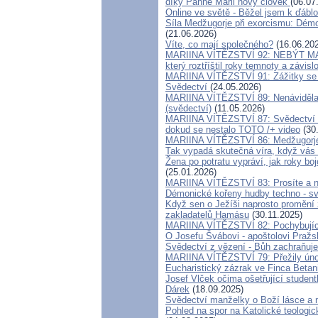
díky Panně Marii nový člověk
(06.07
Online ve světě - Běžel jsem k ďáblo
Síla Medžugorje při exorcismu: Démo
(21.06.2026)
Víte, co mají společného?
(16.06.20
MARIINA VÍTĚZSTVÍ 92: NEBÝT MAT
který roztříštil roky temnoty a závislo
MARIINA VÍTĚZSTVÍ 91: Zážitky se 
Svědectví
(24.05.2026)
MARIINA VÍTĚZSTVÍ 89: Nenáviděla j
(svědectví)
(11.05.2026)
MARIINA VÍTĚZSTVÍ 87: Svědectví o.
dokud se nestalo TOTO /+ video
(30
MARIINA VÍTĚZSTVÍ 86: Medžugorje 
Tak vypadá skutečná víra, když vás 
Žena po potratu vypráví, jak roky bo
(25.01.2026)
MARIINA VÍTĚZSTVÍ 83: Prosíte a ne
Démonické kořeny hudby techno - sv
Když sen o Ježíši naprosto promění
zakladatelů Hamásu
(30.11.2025)
MARIINA VÍTĚZSTVÍ 82: Pochybujíc
O Josefu Švábovi - apoštolovi Praž
Svědectví z vězení - Bůh zachraňuje
MARIINA VÍTĚZSTVÍ 79: Přežily úno
Eucharistický zázrak ve Finca Betan
Josef Vlček očima ošetřující studen
Dárek
(18.09.2025)
Svědectví manželky o Boží lásce a 
Pohled na spor na Katolické teologic