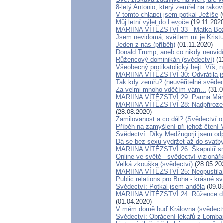
8-letý Antonio, který zemřel na rako
V tomto chlapci jsem potkal Ježíše
(
Můj letní výlet do Levoče
(19.11.2020
MARIINA VÍTĚZSTVÍ 33 - Matka Boží
Jsem nevidomá, světlem mi je Kristu
Jeden z nás (příběh)
(01.11.2020)
Donald Trump, aneb co nikdy neuvidíte
Růžencový dominikán (svědectví)
(1
Všeobecný protikatolický hejt. Víš,
MARIINA VÍTĚZSTVÍ 30: Odvrátila js
Tak kdy zemřu? (neuvěřitelné svědect
Za velmi mnoho vděčím vám...
(31.0
MARIINA VÍTĚZSTVÍ 29: Panna Mária 
MARIINA VÍTĚZSTVÍ 28: Nadpřiroze
(28.08.2020)
Zamilovanost a co dál? (Svědectví o
Příběh na zamyšlení při jehož čtení
Svědectví: Díky Medžugorji jsem odp
Dá se bez sexu vydržet až do svatby
MARIINA VÍTĚZSTVÍ 26: Škapulíř sm
Online ve světě - svědectví vizionář
Velká zkouška (svědectví)
(28.05.20
MARIINA VÍTĚZSTVÍ 25: Neopustila 
Public relations pro Boha - krásné sv
Svědectví: Potkal jsem anděla
(09.0
MARIINA VÍTĚZSTVÍ 24: Růžence děl
(01.04.2020)
V mém domě buď Královna (svědectv
Svědectví: Obrácení lékařů z Lombar