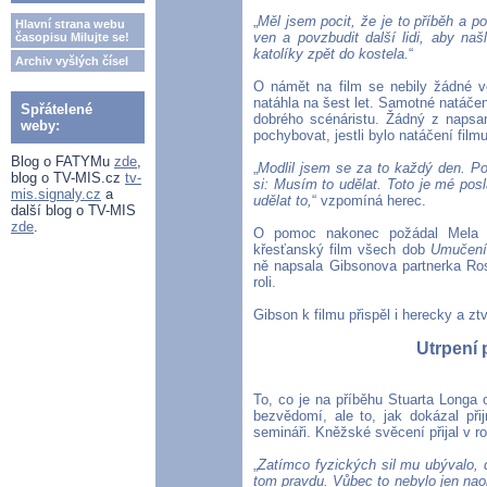
„
Měl jsem pocit, že je to příběh a po
Hlavní strana webu
ven a povzbudit další lidi, aby našl
časopisu Milujte se!
katolíky zpět do kostela.
“
Archiv vyšlých čísel
O námět na film se nebily žádné v
natáhla na šest let. Samotné natáčen
Spřátelené
dobrého scénáristu. Žádný z napsan
weby:
pochybovat, jestli bylo natáčení fil
Blog o FATYMu
zde
,
„
Modlil jsem se za to každý den. Po
blog o TV-MIS.cz
tv-
si: Musím to udělat. Toto je mé posl
mis.signaly.cz
a
udělat to,
“ vzpomíná herec.
další blog o TV-MIS
zde
.
O pomoc nakonec požádal Mela Gi
křesťanský film všech dob
Umučení 
ně napsala Gibsonova partnerka Rosal
roli.
Gibson k filmu přispěl i herecky a zt
Utrpení 
To, co je na příběhu Stuarta Longa 
bezvědomí, ale to, jak dokázal při
semináři. Kněžské svěcení přijal v r
„
Zatímco fyzických sil mu ubývalo, 
tom pravdu. Vůbec to nebylo jen na