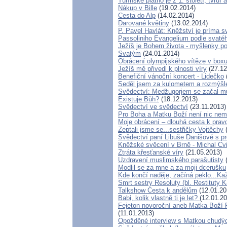
Turínské plátno je z 1. století, tvrd
Nákup v Bille
(19.02.2014)
Cesta do Alp
(14.02.2014)
Darované květiny
(13.02.2014)
P. Pavel Havlát: Kněžství je príma s
Passoliniho Evangelium podle svaté
Ježíš je Bohem života - myšlenky 
Svatým
(24.01.2014)
Obrácení olympijského vítěze v box
Ježíš mě přivedl k plnosti víry
(27.12
Benefiční vánoční koncert - Lidečko
Seděl jsem za kulometem a rozmýšlel,
Svědectví: Medžugorjem se začal mů
Existuje Bůh?
(18.12.2013)
Svědectví ve svědectví
(23.11.2013)
Pro Boha a Matku Boží není nic ne
Moje obrácení – dlouhá cesta k prav
Zeptali jsme se...sestřičky Vojtěchy
(
Svědectví paní Libuše Danišové s p
Kněžské svěcení v Brně - Michal Cvi
Ztráta křesťanské víry
(21.05.2013)
Uzdravení muslimského parašutisty
(
Modlil se za mne a za moji dcerušku
Kde končí naděje, začíná peklo...Ka
Smrt sestry Resoluty (bl. Restituty 
Talkshow Cesta k andělům
(12.01.20
Babi, kolik vlastně ti je let?
(12.01.20
Fejeton novoroční aneb Matka Boží P
(11.01.2013)
Opožděné interview s Matkou chud