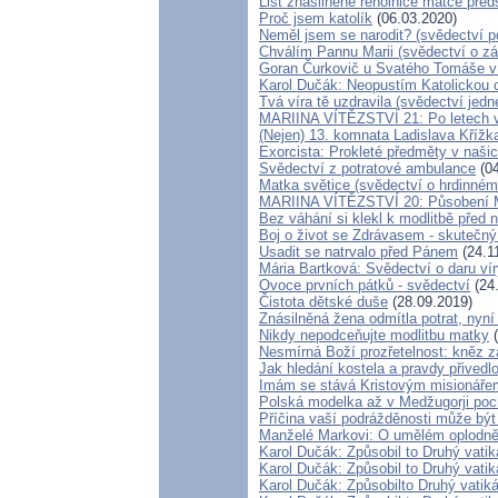
List znásilněné řeholnice matce pře
Proč jsem katolík
(06.03.2020)
Neměl jsem se narodit? (svědectví p
Chválím Pannu Marii (svědectví o z
Goran Čurkovič u Svatého Tomáše v 
Karol Dučák: Neopustím Katolickou 
Tvá víra tě uzdravila (svědectví jed
MARIINA VÍTĚZSTVÍ 21: Po letech vy
(Nejen) 13. komnata Ladislava Křížka
Exorcista: Prokleté předměty v naš
Svědectví z potratové ambulance
(04
Matka světice (svědectví o hrdinném
MARIINA VÍTĚZSTVÍ 20: Působení Ma
Bez váhání si klekl k modlitbě před
Boj o život se Zdrávasem - skutečný
Usadit se natrvalo před Pánem
(24.1
Mária Bartková: Svědectví o daru ví
Ovoce prvních pátků - svědectví
(24
Čistota dětské duše
(28.09.2019)
Znásilněná žena odmítla potrat, nyní
Nikdy nepodceňujte modlitbu matky
(
Nesmírná Boží prozřetelnost: kněz za
Jak hledání kostela a pravdy přivedl
Imám se stává Kristovým misionáře
Polská modelka až v Medžugorji poch
Příčina vaší podrážděnosti může být 
Manželé Markovi: O umělém oplodnění
Karol Dučák: Způsobil to Druhý vati
Karol Dučák: Způsobil to Druhý vatik
Karol Dučák: Způsobilto Druhý vatiká