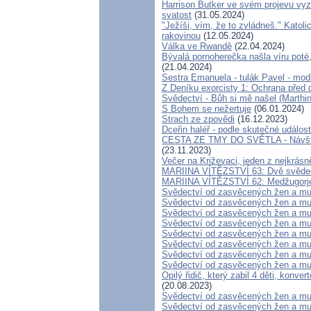
Harrison Butker ve svém projevu vyzv
svatost
(31.05.2024)
"Ježíši, vím, že to zvládneš." Katoli
rakovinou
(12.05.2024)
Válka ve Rwandě
(22.04.2024)
Bývalá pornoherečka našla víru poté,
(21.04.2024)
Sestra Emanuela - tulák Pavel - mod
Z Deníku exorcisty 1: Ochrana pře
Svědectví - Bůh si mě našel (Marthi
S Bohem se nežertuje
(06.01.2024)
Strach ze zpovědi
(16.12.2023)
Dceřin haléř - podle skutečné událos
CESTA ZE TMY DO SVĚTLA - Návštěv
(23.11.2023)
Večer na Križevaci, jeden z nejkrás
MARIINA VÍTĚZSTVÍ 63: Dvě svědect
MARIINA VÍTĚZSTVÍ 62: Medžugorje m
Svědectví od zasvěcených žen a mu
Svědectví od zasvěcených žen a mu
Svědectví od zasvěcených žen a mu
Svědectví od zasvěcených žen a mu
Svědectví od zasvěcených žen a mu
Svědectví od zasvěcených žen a mu
Svědectví od zasvěcených žen a mu
Svědectví od zasvěcených žen a mu
Opilý řidič, který zabil 4 děti, konve
(20.08.2023)
Svědectví od zasvěcených žen a mu
Svědectví od zasvěcených žen a mu