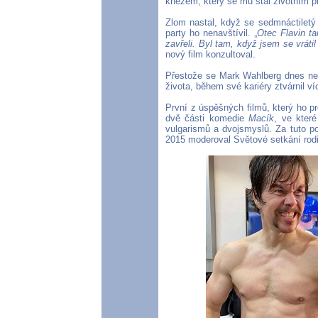
knězem, který se mu stal životním p
Zlom nastal, když se sedmnáctiletý
party ho nenavštívil. „
Otec Flavin t
zavřeli. Byl tam, když jsem se vrát
nový film konzultoval.
Přestože se Mark Wahlberg dnes neta
života, během své kariéry ztvárnil ví
První z úspěšných filmů, který ho p
dvě části komedie
Macík
, ve které
vulgarismů a dvojsmyslů. Za tuto p
2015 moderoval Světové setkání rodin