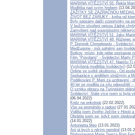
MARIINA VÍTĚZSTVÍ 55: Řekla Marii 
Modlitba nad svým hrobem
(13.04.20
ZÁŽITKY SE ZÁZRAČNOU MEDAI
ŽIVOT BEZ ZÁRUKY - kniha od které
Byly sepsány další vzpomínky na pr
V božím stvoření nejsou žádné chyb
Zamyšlení nad souvislostmi některý
MARIINA VÍTĚZSTVÍ 51: Jako Marii
MARIINA VÍTĚZSTVÍ 48: Růženec je 
P. Dominik Chmielewski - Svědectví 
Medžugorje - můj splněný sen (svěde
Butkov, místo, kde nebe sestupuje 
Film "Povolaný" - Svědectví Marty Prz
MARIINA VÍTĚZSTVÍ 47: Napíšu Ti o 
Vyslyšená modlitba (svědectví)
(12.0
Online ve světě okultismu - Od esoter
Spolupráce s andělem strážným a Ma
Poděkování P. Marii za uzdravení - 
40 let se modlila za sílu odpouštět –
O vzniku obrazu na Turínském plát
Svědectví: Stále více jsem si byla 
(06.04.2022)
Kněz na onkologii
(22.02.2022)
Vše se proměnilo v radost
(27.01.20
Viděla jsem živého Ježíše v Hostii a 
Obrátila jsem se, když jsem sledoval
(14.01.2022)
Antonietta Meo
(13.01.2022)
Ani já bych s nikým neměnil
(13.01.2
Blahoslavená Marie Tereza Roig Ferra