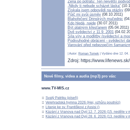
Žena po potratu: Ten největší podvod
„Nikdy ti nebude scházet láska“
(10.1
Získala jsem odpovědi na otázky
(09
Půjč mi svůj úsměv
(08.10.2011)
Blahořečení Drinských mučednic
(04
Kdo hledá, najde
(30.07.2011)
Být platným křesťanem
(05.04.2011)
Dvě svědectví z 11.9. 2001
(04.02.2
Síla víry a modlitby (svědectví a mo
Podivuhodné obrácení - svědectví da
Varování před nebezpečím šamanizm
| Autor:
Roman Tomek
| Vydáno dne 12. 04. 
Zdroj: https://www.lifenews.sk
Nové filmy, videa a audia (mp3) pro vás:
www.TV-MIS.cz
::
Svatý Patriku (píseň)
::
Velehradská hymna 2026 (Hej, vzhůru poutníci)
::
Litanie ke sv. Františkovi z Assisi ()
::
Kázání z Vranova nad Dyjí 12. 7. 2026 (15. neděle v 
::
Kázání z Vranova nad Dyjí 28. 6. 2026 (13. neděle v 