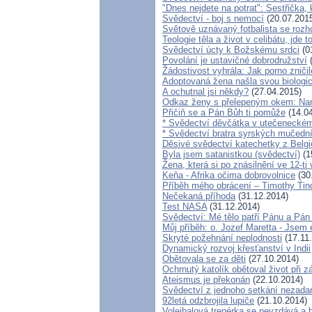
"Dnes nejdete na potrat": Sestřička, 
Svědectví - boj s nemocí
(20.07.201
Světově uznávaný fotbalista se roz
Teologie těla a život v celibátu, jde
Svědectví úcty k Božskému srdci
(0
Povolání je ustavičné dobrodružství
(
Žádostivost vyhrála: Jak porno zniči
Adoptovaná žena našla svou biologi
A ochutnal jsi někdy?
(27.04.2015)
Odkaz ženy s přelepeným okem: Nar
Přičiň se a Pán Bůh ti pomůže
(14.04
* Svědectví děvčátka v utečeneckém 
* Svědectví bratra syrských mučední
Děsivé svědectví katechetky z Belgi
Byla jsem satanistkou (svědectví)
(1
Žena, která si po znásilnění ve 12-ti 
Keňa - Afrika očima dobrovolnice
(30
Příběh mého obrácení – Timothy Tinda
Nečekaná příhoda
(31.12.2014)
Test NASA
(31.12.2014)
Svědectví: Mé tělo patří Pánu a Pá
Můj příběh: o. Jozef Maretta - Jsem e
Skryté požehnání neplodnosti
(17.11
Dynamický rozvoj křesťanství v Indii
Obětovala se za děti
(27.10.2014)
Ochrnutý katolík obětoval život při z
Ateismus je překonán
(22.10.2014)
Svědectví z jednoho setkání nezada
92letá odzbrojila lupiče
(21.10.2014)
Volejbalová trenérka se nevzdává a b