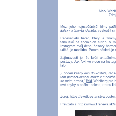
Mark Wahlbe
Zdro
Mezi jeho nejúspěšnější filmy pat
italsky
a
Skrytá identita
, vysloužil s
Padesátiletý herec, který je znám
fanoušků na sociálních sítích. V r
Instagram svůj denní časový harmono
udělá, je modlitba. Potom následuje t
Zajímavostí je, že kvůli aktuální
postavy. Jak řekl ve videu na Instagr
kilo.
„
Chodím každý den do kostela, rád t
tam patnáct-dvacet minut v modlitbě.
se mám stranit,
“
řekl
Wahlberg pro br
své chyby a odčinit bolest, kterou li
Zdroj:
https://svetkrestanstva.postoj.
Převzato z
https://www.lifenews.sk/