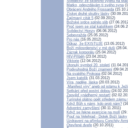
Svědectví ze školního výletu na Ma
Matko, odevzdávám ti svého syna
(1
Obrácení Andrého Frossarda
(15.10.
Získej druhé skutky lásky
(30.09.201
Zajímavý citát 5
(02.09.2012)
Božské srdce splnilo slib
(27.06.2012
Proč jsem se stal katolíkem
(24.06.2
Svědectví Honzy
(06.06.2012)
Sebevražda
(25.05.2012)
Pro nás
(16.05.2012)
Důkaz, že EXISTUJE
(13.05.2012)
Boží milosrdenství v mé duši
(28.04.
Zázrak korporálu
(25.04.2012)
HIV-Příběh
(23.04.2012)
Viktorie
(12.04.2012)
Utonulý symbol 20. století
(11.04.201
Podivuhodná Boží znamení
(09.04.2
Na svatého Prokopa
(02.04.2012)
Jsem katolík
(31.03.2012)
Víra, naděje, láska
(20.03.2012)
„Manifest víry“ aneb od islámu k Ježí
Setkání před postní dobou
(24.02.20
Zpověď =nádherný restart!
(02.02.20
Turínské plátno opět středem zájmu
Když Bůh s námi, kdo proti nám?
(16
Adventní zamyšlení
(30.11.2011)
Když se řekne exercicie na moři
(29.
Pouť na Velehrad - Dotek Boží lásky
Uzdravení na přímluvu Conchity Arm
Otevřené dveře
(20.10.2011)