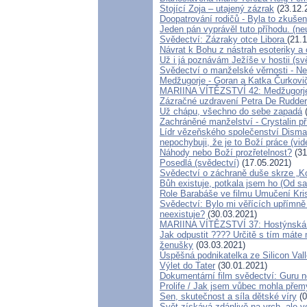
Stojící Zoja – utajený zázrak
(23.12.
Doopatrování rodičů - Byla to zkuše
Jeden pán vyprávěl tuto příhodu. (n
Svědectví: Zázraky otce Libora
(21.
Návrat k Bohu z nástrah esoteriky a
Už i já poznávám Ježíše v hostii (s
Svědectví o manželské věrnosti - Ne
Medžugorje - Goran a Katka Čurkovičo
MARIINA VÍTĚZSTVÍ 42: Medžugorje m
Zázračné uzdravení Petra De Rudde
Už chápu, všechno do sebe zapadá
(
Zachráněné manželství - Crystalin př
Lídr vězeňského společenství Disma
nepochybuji, že je to Boží práce (vid
Náhody nebo Boží prozřetelnost?
(31
Posedlá (svědectví)
(17.05.2021)
Svědectví o záchraně duše skrze „K
Bůh existuje, potkala jsem ho (Od sa
Role Barabáše ve filmu Umučení Kris
Svědectví: Bylo mi věřících upřímně 
neexistuje?
(30.03.2021)
MARIINA VÍTĚZSTVÍ 37: Hostýnská 
Jak odpustit ???? Určitě s tím máte
ženušky
(03.03.2021)
Úspěšná podnikatelka ze Silicon Val
Výlet do Tater
(30.01.2021)
Dokumentární film svědectví: Guru 
Prolife / Jak jsem vůbec mohla přemý
Sen, skutečnost a síla dětské víry
(0
Svět získává zdánlivě na vrch, ale v