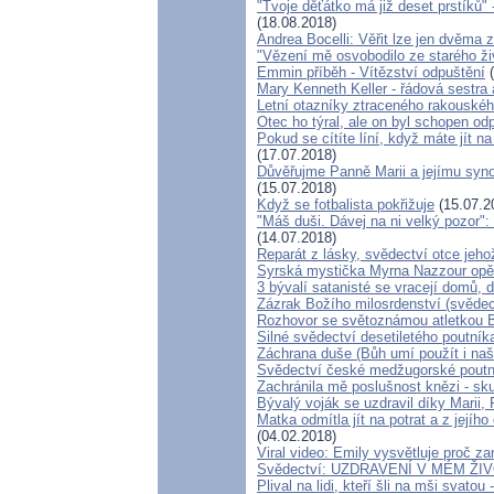
"Tvoje děťátko má již deset prstíků"
(18.08.2018)
Andrea Bocelli: Věřit lze jen dvěma
"Vězení mě osvobodilo ze starého ži
Emmin příběh - Vítězství odpuštění
(
Mary Kenneth Keller - řádová sestra
Letní otazníky ztraceného rakouské
Otec ho týral, ale on byl schopen odp
Pokud se cítíte líní, když máte jít 
(17.07.2018)
Důvěřujme Panně Marii a jejímu synov
(15.07.2018)
Když se fotbalista pokřižuje
(15.07.2
"Máš duši. Dávej na ni velký pozor"
(14.07.2018)
Reparát z lásky, svědectví otce jeh
Syrská mystička Myrna Nazzour opět
3 bývalí satanisté se vracejí domů, 
Zázrak Božího milosrdenství (svědec
Rozhovor se světoznámou atletkou B
Silné svědectví desetiletého poutník
Záchrana duše (Bůh umí použít i naš
Svědectví české medžugorské poutn
Zachránila mě poslušnost knězi - sk
Bývalý voják se uzdravil díky Marii,
Matka odmítla jít na potrat a z jejíh
(04.02.2018)
Viral video: Emily vysvětluje proč za
Svědectví: UZDRAVENÍ V MÉM Ž
Plival na lidi, kteří šli na mši svatou