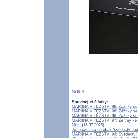
Sdílet
Související články:
MARIINA VÍTĚZSTVÍ 99: Zážitky se 
MARIINA VÍTĚZSTVÍ 98: Zážitky se 
MARIINA VÍTĚZSTVÍ 96: Zážitky se 
MARIINA VÍTĚZSTVÍ 97: Ze tmy ke s
Marií
(18.07.2026)
Je to ožrala a darebák (svědectví kn
MARIINA VÍTĚZSTVÍ 94: Svědectví Ad