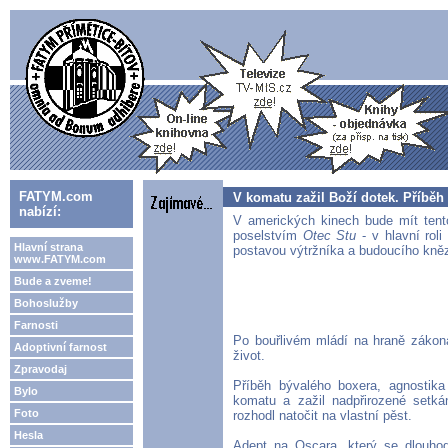
FATYM.com
V komatu zažil Boží dotek. Příběh 
nabízí:
V amerických kinech bude mít tent
poselstvím
Otec Stu
- v hlavní ro
Hlavní strana
postavou výtržníka a budoucího kn
www.FATYM.com
Bude a zveme!
Bohoslužby
Farnosti
Po bouřlivém mládí na hraně zákona
Adoptivní farnost
život.
Zpravodaj
Příběh bývalého boxera, agnostika
Bylo
komatu a zažil nadpřirozené setk
Foto
rozhodl natočit na vlastní pěst.
Hesla
Adept na Oscara, který se dlouhodo