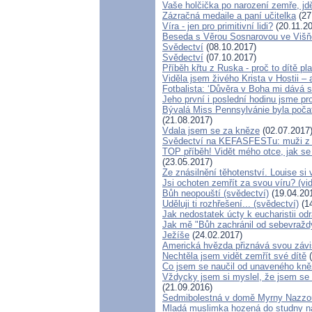
Vaše holčička po narození zemře, jdě
Zázračná medaile a paní učitelka
(27
Víra - jen pro primitivní lidi?
(20.11.2
Beseda s Věrou Sosnarovou ve Višňo
Svědectví
(08.10.2017)
Svědectví
(07.10.2017)
Příběh křtu z Ruska - proč to dítě p
Viděla jsem živého Krista v Hostii – 
Fotbalista: ‘Důvěra v Boha mi dává sí
Jeho první i poslední hodinu jsme pro
Bývalá Miss Pennsylvánie byla počata 
(21.08.2017)
Vdala jsem se za kněze
(02.07.2017
Svědectví na KEFASFESTu: muži z 
TOP příběh! Vidět mého otce, jak se
(23.05.2017)
Ze znásilnění těhotenství. Louise si 
Jsi ochoten zemřít za svou víru? (vi
Bůh neopouští (svědectví)
(19.04.20
Uděluji ti rozhřešení... (svědectví)
(14
Jak nedostatek úcty k eucharistii odr
Jak mě "Bůh zachránil od sebevražd
Ježíše
(24.02.2017)
Americká hvězda přiznává svou závisl
Nechtěla jsem vidět zemřít své dítě
(
Co jsem se naučil od unaveného kněz
Vždycky jsem si myslel, že jsem se 
(21.09.2016)
Sedmibolestná v domě Myrny Nazzo
Mladá muslimka hozená do studny nap