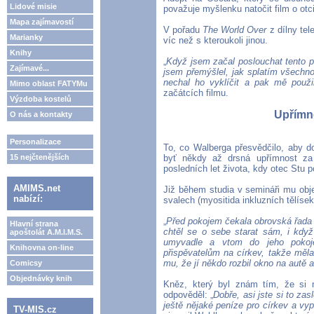
Lidové misie
považuje myšlenku natočit film o otc
Mapa zajímavostí
V pořadu
The World Over
z dílny te
Marianky
víc než s kteroukoli jinou.
Knihy
„
Když jsem začal poslouchat tento p
Zajímavé...
jsem přemýšlel, jak splatím všechn
nechal ho vyklíčit a pak mě použi
Mimo oblast FATYMu
začátcích filmu.
Výzdoba kostelů
Upřímno
O nás a kontakty
Personalizace
To, co Walberga přesvědčilo, aby do
15 nejčtenějších
byť někdy až drsná upřímnost za
posledních let života, kdy otec Stu 
AMIMS.net
Již během studia v semináři mu objev
nabízí:
svalech (myositida inkluzních tělíse
„
Před pokojem čekala obrovská řada li
Hlavní strana
chtěl se o sebe starat sám, i když
apoštolát A.M.I.M.S.
umyvadle a vtom do jeho pokoje 
Knihovna on-line
přispěvatelům na církev, takže měla
mu, že jí někdo rozbil okno na autě a
Comicsy
Objednávky knih
Kněz, který byl znám tím, že si n
odpověděl: „
Dobře, asi jste si to zas
ještě nějaké peníze pro církev a vyp
TV-MIS.cz