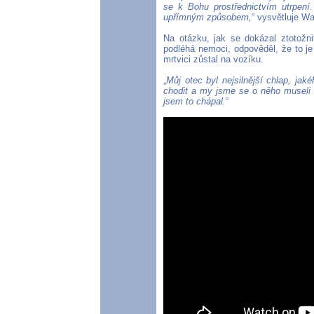
se k Bohu prostřednictvím utrpení.
upřímným způsobem,
“ vysvětluje Wa
Na otázku, jak se dokázal ztotožn
podléhá nemoci, odpověděl, že to je 
mrtvici zůstal na vozíku.
„
Můj otec byl nejsilnější chlap, ja
chodit a my jsme se o něho museli st
jsem to chápal.
“