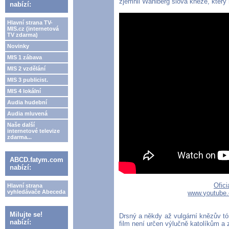
zjemnil Wahlberg slova kněze, který 
nabízí:
Hlavní strana TV-
MIS.cz (internetová
TV zdarma)
Novinky
MIS 1 zábava
MIS 2 vzdělání
MIS 3 publicist.
MIS 4 lokální
Audia hudební
Audia mluvená
Naše další
internetové televize
zdarma...
ABCD.fatym.com
nabízí:
Ofici
Hlavní strana
vyhledávače Abeceda
www.youtube
Milujte se!
Drsný a někdy až vulgární knězův tó
nabízí:
film není určen výlučně katolíkům a 