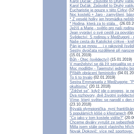
Karol Dučák: Způsobil to Druhý vatik
Karol Dučák: Způsobil to Druhý vatik
Eucharistie je pouze v této Církvi
(12
Noc kostelů + Jaro - zamyšlení, bás
* Z veselé holky jen hromádka neště
* Hodina, která za to stála...
(26.03.2
Ježíš a Marie - světlo pro naši rodin
Jean vypráví o své cestě za povolá
Svědectví: S rodinou v Medžugorji -
Naše cesta do Katolické církve - kni
Pán je se mnou ... i v rakovině (svěd
Sestry dvojčata rozdělené při naroz
(15.01.2019)
Bůh - Otec (svědectví)
(15.01.2019)
V manželství se dá žít sexualita ve
Moc modlitby - Tajemství jednoho bi
Příběh obrácení feministky
(04.01.20
To ti to trvalo
(02.01.2019)
Sestra Emmanuela z Medžugorje: "Po
okultismu"
(20.11.2018)
"Zdržet se", když jde o progres, je n
Dva rozhovory, dvě životní svědectv
Víme, který světec se narodil v den
(23.10.2018)
Bývalá olympionička, nyní františkán
5 populárních klišé o křesťanech
(09.
"Co jako v tom kostele vidíte?"
(20.0
Chceme diváky vyrušit ze sebestřed
Měla jsem stále pocit vlastního hříc
Novak Djokovič: více než sportovec