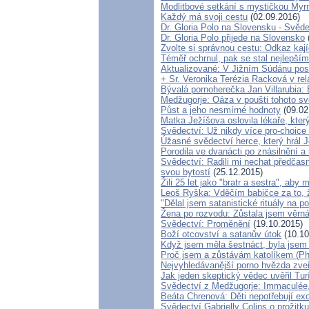
Modlitbové setkání s mystičkou Myr
Každý má svoji cestu
(02.09.2016)
Dr. Gloria Polo na Slovensku - Svěd
Dr. Gloria Polo přijede na Slovensko
Zvolte si správnou cestu: Odkaz kaj
Téměř ochrnul, pak se stal nejlepším
Aktualizované: V Jižním Súdánu post
+ Sr. Veronika Terézia Racková v re
Bývalá pornoherečka Jan Villarubia: 
Medžugorje: Oáza v poušti tohoto sv
Půst a jeho nesmírné hodnoty
(09.02
Matka Ježíšova oslovila lékaře, kter
Svědectví: Už nikdy více pro-choice 
Úžasné svědectví herce, který hrál J
Porodila ve dvanácti po znásilnění a 
Svědectví: Radili mi nechat předčas
svou bytostí
(25.12.2015)
Žili 25 let jako "bratr a sestra", aby
Leoš Ryška: Vděčím babičce za to, ž
"Dělal jsem satanistické rituály na p
Žena po rozvodu: Zůstala jsem věrn
Svědectví: Proměnění
(19.10.2015)
Boží otcovství a satanův útok
(10.10
Když jsem měla šestnáct, byla jsem 
Proč jsem a zůstávám katolíkem (Ph
Nejvyhledávanější porno hvězda zveř
Jak jeden skeptický vědec uvěřil Tu
Svědectví z Medžugorje: Immaculée,
Beáta Chrenová: Děti nepotřebují exo
Svědectví Gabrielly Colins o prožitk