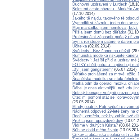
Duchovní uzdravení v Lurdech
(18.10
Bolestná cesta návratu - Markéta Arm
(17.10.2014)
Jakého tě najdu, takového tě odsoud
Vymodlili si zázrak - jeden den se 
Moji manželku jsem nemiloval, když 
Přišla jsem domů bez děťátka
(01.10
Profesionální zápasník počatý při zn
Syn s rozštěpem páteře je darem pro
Učitelka
(02.09.2014)
Svědectví: Bez šance na přežití
(28.
Rumunská modelka riskujete kariéru k
Svědectví: Ježíši přijď a uzdrav mě
(
FOTKY obětí potratu - způsobují m
„Byl jsem gangsterem“
(05.07.2014)
Děťátko prohlášené za mrtvé, ožilo.
Španělská modelka se stala řeholnic
Matka odmítla operaci mozku, chlap
Ďábel je dnes aktivnější, než kdy jin
Britský teenager veřejně prezentuje 
Otec mi pomohl stát se "opravdový
(26.05.2014)
Mladý poutník Petr svědčí o svém o
Nádherná odpověď 29-leté ženy na ot
Raději zemřela, než by zabila své dít
Prožila jsem opravdové divy
(10.04.2
Vidíme v druhých Krista?
(03.04.201
Bůh se dotkl mého života
(13.03.201
Církev a občanská společnost na dn