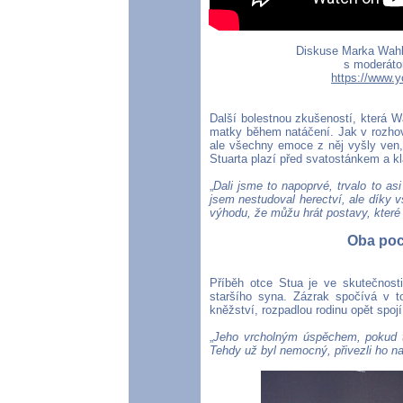
Diskuse Marka Wahl
s moderát
https://www
Další bolestnou zkušeností, která Wa
matky během natáčení. Jak v rozhovor
ale všechny emoce z něj vyšly ven,
Stuarta plazí před svatostánkem a k
„
Dali jsme to napoprvé, trvalo to a
jsem nestudoval herectví, ale díky
výhodu, že můžu hrát postavy, které
Oba poc
Příběh otce Stua je ve skutečnosti
staršího syna. Zázrak spočívá v to
kněžství, rozpadlou rodinu opět spojí
„
Jeho vrcholným úspěchem, pokud to
Tehdy už byl nemocný, přivezli ho na