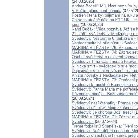
(24.08.2025)
Andrea Bocelli: Můj život bez víry by
V Božím plánu není náhoda
(07.07.2
Postřeh čtenářky: přijímání na ruku
Co se skutečně děje na KTF UK – sv
spor
(16.06.2025)
Karol Dučák: Věda poznává Ježíše Kris
21. září - svědectví z Medžugorje o 
Svědectví: Nešťastné 6. přikázání
Nepředstavitelná síla půstu - Svěde
MARIINA VÍTĚZSTVÍ 76: Vzpoura a od
MARIINA VÍTĚZSTVÍ 74: Zázrak setk
Osobní svědectví o nalezení opravd
Svědectví Tima Cashmora o tetován
Klinická smrt - svědectví o síle modl
Dopisování s lidmi ve vězení - dar pr
Knižní novinky z Nakladatelství Flé
MARIINA VÍTĚZSTVÍ 73: Obrácení po
Svědectví k modlitbě Pompejské nov
Svědectví: Panna Maria mě potřebuj
Různopisy naděje - Boží zásah malé 
(20.09.2024)
Svědectví naší čtenářky: Pompejská 
Svědectví učitelky: Moje zkušenost z
Svědectví: Je choroba Boží trest?
(1
MARIINA VÍTĚZSTVÍ 71: Zázrak milo
Svědectví...
(30.07.2024)
Trenér fotbalistů Španělska: "Není to 
Svědectví: Naše děti na pouti do M
Svědectví o záchraně hříšníka před