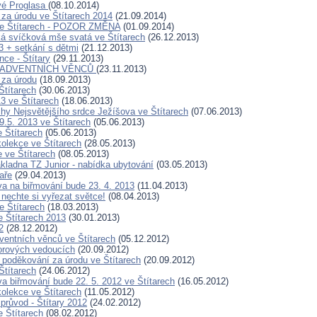
vé Proglasa
(08.10.2014)
za úrodu ve Štítarech 2014
(21.09.2014)
ve Štítarech - POZOR ZMĚNA
(01.09.2014)
ká svíčková mše svatá ve Štítarech
(26.12.2013)
3 + setkání s dětmi
(21.12.2013)
ce - Štítary
(29.11.2013)
 ADVENTNÍCH VĚNCŮ
(23.11.2013)
 za úrodu
(18.09.2013)
Štítarech
(30.06.2013)
3 ve Štítarech
(18.06.2013)
hy Nejsvětějšího srdce Ježíšova ve Štítarech
(07.06.2013)
9.5. 2013 ve Štítarech
(05.06.2013)
e Štítarech
(05.06.2013)
olekce ve Štítarech
(28.05.2013)
 ve Štítarech
(08.05.2013)
kladna TZ Junior - nabídka ubytování
(03.05.2013)
aře
(29.04.2013)
ava na biřmování bude 23. 4. 2013
(11.04.2013)
 nechte si vyřezat světce!
(08.04.2013)
e Štítarech
(18.03.2013)
 Štítarech 2013
(30.01.2013)
2
(28.12.2012)
ventních věnců ve Štítarech
(05.12.2012)
orových vedoucích
(20.09.2012)
 poděkování za úrodu ve Štítarech
(20.09.2012)
Štítarech
(24.06.2012)
va biřmování bude 22. 5. 2012 ve Štítarech
(16.05.2012)
olekce ve Štítarech
(11.05.2012)
průvod - Štítary 2012
(24.02.2012)
 Štítarech
(08.02.2012)