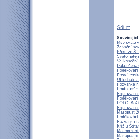
Sdílet
Související
Mše svatá v
Žehnání nov
Křest ve Ští
Svatomatěj
Velikonoční
Dokončena o
Poděkování 
Posvícenská
Ohlédnutí z
Pozvánka na
Poutní mše s
Příprava na
Poděkování 
FOTO: Boží 
Příprava na
Masopust 20
Poděkování 
Pozvánka na
Kříž u Štít
Masopustní 
Masopustní 