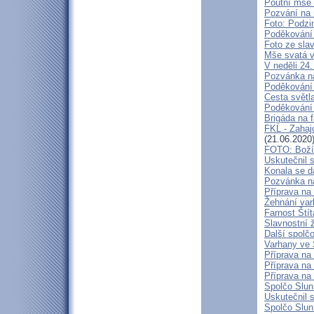
Poutní mše s
Pozvání na 
Foto: Podzi
Poděkování 
Foto ze sla
Mše svatá v
V neděli 24
Pozvánka n
Poděkování 
Cesta světl
Poděkování 
Brigáda na f
FKL - Zahaj
(21.06.2020
FOTO: Boží 
Uskutečnil 
Konala se da
Pozvánka na
Příprava na
Žehnání var
Farnost Ští
Slavnostní 
Další spolčo
Varhany ve 
Příprava na 
Příprava na
Příprava na
Spolčo Slun
Uskutečnil 
Spolčo Slun