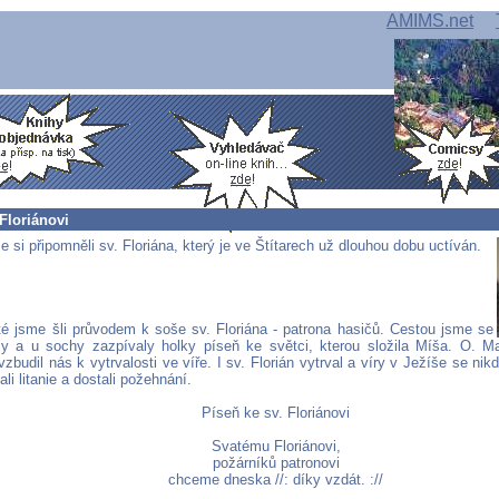
AMIMS.net
 Floriánovi
e si připomněli sv. Floriána, který je ve Štítarech už dlouhou dobu uctíván.
é jsme šli průvodem k soše sv. Floriána - patrona hasičů. Cestou jsme se
my a u sochy zazpívaly holky píseň ke světci, kterou složila Míša. O. Ma
zbudil nás k vytrvalosti ve víře. I sv. Florián vytrval a víry v Ježíše se ni
li litanie a dostali požehnání.
Píseň ke sv. Floriánovi
Svatému Floriánovi,
požárníků patronovi
chceme dneska //: díky vzdát. ://