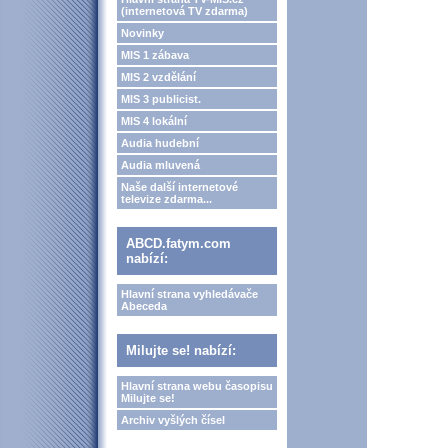
(internetová TV zdarma)
Novinky
MIS 1 zábava
MIS 2 vzdělání
MIS 3 publicist.
MIS 4 lokální
Audia hudební
Audia mluvená
Naše další internetové
televize zdarma...
ABCD.fatym.com
nabízí:
Hlavní strana vyhledávače
Abeceda
Milujte se! nabízí:
Hlavní strana webu časopisu
Milujte se!
Archiv vyšlých čísel