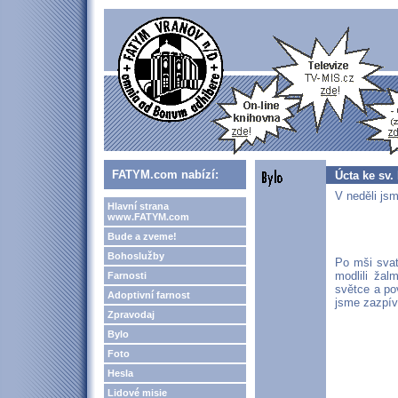
FATYM.com nabízí:
Úcta ke sv.
V neděli jsm
Hlavní strana
www.FATYM.com
Bude a zveme!
Bohoslužby
Po mši svat
modlili žal
Farnosti
světce a pov
Adoptivní farnost
jsme zazpíva
Zpravodaj
Bylo
Foto
Hesla
Lidové misie