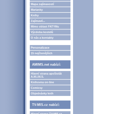
Mapa zajímavostí
Marianky
Knihy
Zajímavé...
Mimo oblast FATYMu
Výzdoba kostelů
O nás a kontakty
Personalizace
15 nejčtenějších
AMIMS.net nabízí:
Hlavní strana apoštolát
A.M.I.M.S.
Knihovna on-line
Comicsy
Objednávky knih
TV-MIS.cz nabízí:
Hlavní strana TV-MIS.cz