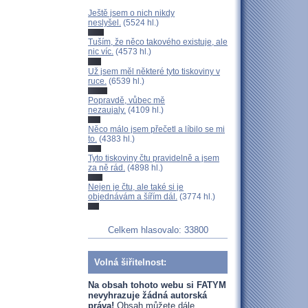
Ještě jsem o nich nikdy
neslyšel.
(5524 hl.)
Tuším, že něco takového existuje, ale
nic víc.
(4573 hl.)
Už jsem měl některé tyto tiskoviny v
ruce.
(6539 hl.)
Popravdě, vůbec mě
nezaujaly.
(4109 hl.)
Něco málo jsem přečetl a líbilo se mi
to.
(4383 hl.)
Tyto tiskoviny čtu pravidelně a jsem
za ně rád.
(4898 hl.)
Nejen je čtu, ale také si je
objednávám a šířím dál.
(3774 hl.)
Celkem hlasovalo: 33800
Volná šiřitelnost:
Na obsah tohoto webu si FATYM
nevyhrazuje žádná autorská
práva!
Obsah můžete dále