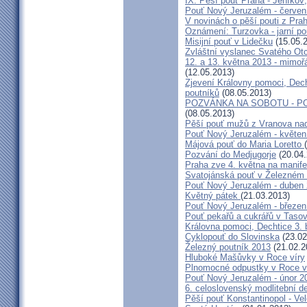
IX. Pěší pouť Praha - Jeníkov
Pouť Nový Jeruzalém - červen
V novinách o pěší pouti z Pra
Oznámení: Turzovka - jarní po
Misijní pouť v Lidečku
(15.05.
Zvláštní vyslanec Svatého Otc
12. a 13. května 2013 - mimo
(12.05.2013)
Zjevení Královny pomoci, Dech
poutníků
(08.05.2013)
POZVÁNKA NA SOBOTU - P
(08.05.2013)
Pěší pouť mužů z Vranova nad
Pouť Nový Jeruzalém - květen
Májová pouť do Maria Loretto
Pozvání do Medjugorje
(20.04.
Praha zve 4. května na manife
Svatojánská pouť v Železném
Pouť Nový Jeruzalém - duben
Květný pátek
(21.03.2013)
Pouť Nový Jeruzalém - březen
Pouť pekařů a cukrářů v Taso
Královna pomoci, Dechtice 3.
Cyklopouť do Slovinska
(23.02
Železný poutník 2013
(21.02.2
Hluboké Mašůvky v Roce víry
Plnomocné odpustky v Roce ví
Pouť Nový Jeruzalém - únor 2
6. celoslovenský modlitební d
Pěší pouť Konstantinopol - Ve