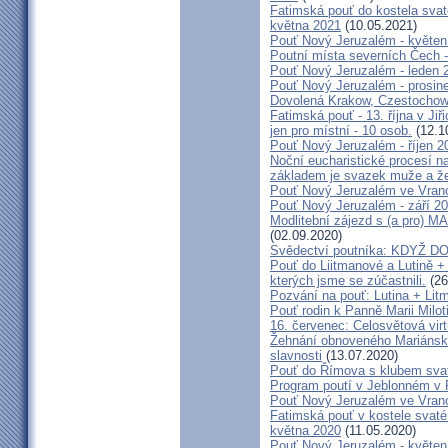
Fatimská pouť do kostela svaté
května 2021
(10.05.2021)
Pouť Nový Jeruzalém - květen
Poutní místa severních Čech -
Pouť Nový Jeruzalém - leden 
Pouť Nový Jeruzalém - prosin
Dovolená Krakow, Czestochow
Fatimská pouť - 13. října v Ji
jen pro místní - 10 osob.
(12.1
Pouť Nový Jeruzalém - říjen 2
Noční eucharistické procesí n
základem je svazek muže a ž
Pouť Nový Jeruzalém ve Vran
Pouť Nový Jeruzalém - září 2
Modlitební zájezd s (a pro
(02.09.2020)
Svědectví poutníka: KDYŽ 
Pouť do Liitmanové a Lutině + 
kterých jsme se zúčastnili.
(26
Pozvání na pouť: Lutina + Lit
Pouť rodin k Panně Marii Milot
16. červenec: Celosvětová virt
Žehnání obnoveného Mariánské
slavnosti
(13.07.2020)
Pouť do Římova s klubem sva
Program poutí v Jeblonném v 
Pouť Nový Jeruzalém ve Vran
Fatimská pouť v kostele svaté 
května 2020
(11.05.2020)
Pouť Nový Jeruzalém - květen