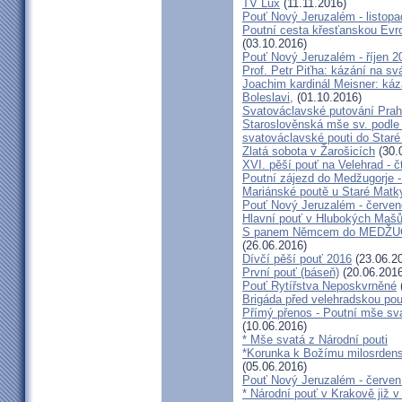
TV Lux
(11.11.2016)
Pouť Nový Jeruzalém - listop
Poutní cesta křesťanskou Evro
(03.10.2016)
Pouť Nový Jeruzalém - říjen 2
Prof. Petr Piťha: kázání na s
Joachim kardinál Meisner: káz
Boleslavi,
(01.10.2016)
Svatováclavské putování Praho
Staroslověnská mše sv. podle t
svatováclavské pouti do Staré
Zlatá sobota v Žarošicích
(30.
XVI. pěší pouť na Velehrad - č
Poutní zájezd do Medžugorje -
Mariánské poutě u Staré Matk
Pouť Nový Jeruzalém - červe
Hlavní pouť v Hlubokých Maš
S panem Němcem do MEDŽUG
(26.06.2016)
Dívčí pěší pouť 2016
(23.06.2
První pouť (báseň)
(20.06.2016
Pouť Rytířstva Neposkvrněné
Brigáda před velehradskou pou
Přímý přenos - Poutní mše sva
(10.06.2016)
* Mše svatá z Národní pouti
*Korunka k Božímu milosrdenst
(05.06.2016)
Pouť Nový Jeruzalém - červen
* Národní pouť v Krakově již v