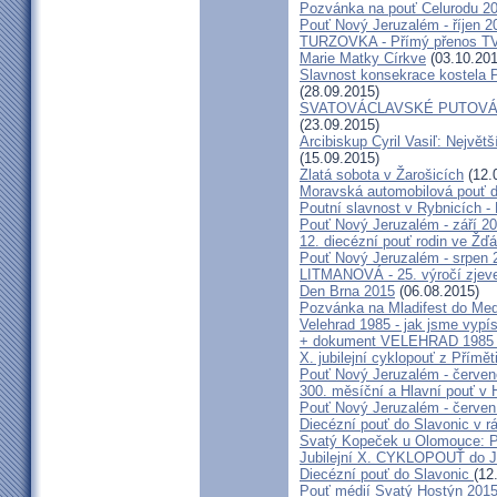
Pozvánka na pouť Celurodu 2
Pouť Nový Jeruzalém - říjen 2
TURZOVKA - Přímý přenos TV
Marie Matky Církve
(03.10.201
Slavnost konsekrace kostela 
(28.09.2015)
SVATOVÁCLAVSKÉ PUTOVÁN
(23.09.2015)
Arcibiskup Cyril Vasiľ: Největš
(15.09.2015)
Zlatá sobota v Žarošicích
(12.
Moravská automobilová pouť 
Poutní slavnost v Rybnicích -
Pouť Nový Jeruzalém - září 2
12. diecézní pouť rodin ve Ž
Pouť Nový Jeruzalém - srpen 
LITMANOVÁ - 25. výročí zjeve
Den Brna 2015
(06.08.2015)
Pozvánka na Mladifest do Medž
Velehrad 1985 - jak jsme vypís
+ dokument VELEHRAD 1985 (P
X. jubilejní cyklopouť z Přímě
Pouť Nový Jeruzalém - červe
300. měsíční a Hlavní pouť 
Pouť Nový Jeruzalém - červen
Diecézní pouť do Slavonic v 
Svatý Kopeček u Olomouce: P
Jubilejní X. CYKLOPOUŤ do J
Diecézní pouť do Slavonic
(12
Pouť médií Svatý Hostýn 201