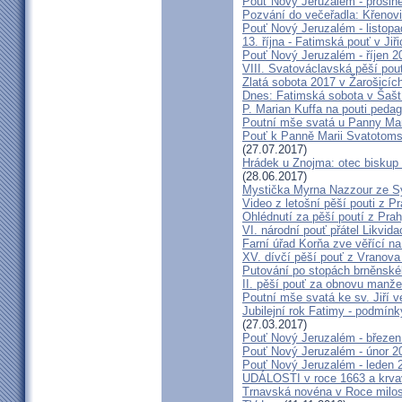
Pouť Nový Jeruzalém - prosin
Pozvání do večeřadla: Křenovi
Pouť Nový Jeruzalém - listop
13. října - Fatimská pouť v Jiři
Pouť Nový Jeruzalém - říjen 2
VIII. Svatováclavská pěší pou
Zlatá sobota 2017 v Žarošicích 
Dnes: Fatimská sobota v Šašt
P. Marian Kuffa na pouti ped
Poutní mše svatá u Panny Mar
Pouť k Panně Marii Svatotoms
(27.07.2017)
Hrádek u Znojma: otec biskup
(28.06.2017)
Mystička Myrna Nazzour ze S
Video z letošní pěší pouti z P
Ohlédnutí za pěší poutí z Pra
VI. národní pouť přátel Likvida
Farní úřad Korňa zve věřící n
XV. dívčí pěší pouť z Vranova
Putování po stopách brněnské
II. pěší pouť za obnovu manžel
Poutní mše svatá ke sv. Jiří v
Jubilejní rok Fatimy - podmín
(27.03.2017)
Pouť Nový Jeruzalém - březen
Pouť Nový Jeruzalém - únor 2
Pouť Nový Jeruzalém - leden 
UDÁLOSTI v roce 1663 a krva
Trnavská novéna v Roce milosr