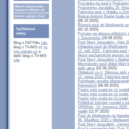
Pozvánka na pouť k Pražském
Hlavní strana webu
Pražskému Jezulátku 25. říjn
časopisu Milujte se!
Fatimská pouť v Hrádku u Znoj
Biskup Antonín Basler bude ce
Archiv vyšlých čísel
(06.10.2025)
Říjnová pouť do Medjugorje se
Spřátelené
(02.10.2025)
weby:
Pozvání na obnovu přátelství 
v Sievernichu
(29.09.2025)
Pouť Nový Jeruzalém - říjen 2
Blog o FATYMu
zde
,
Chlapská pouť do Medžugorje
blog o TV-MIS.cz
tv-
13. září 2025 - Fatimská pouť
mis.signaly.cz
a
Noční eucharistické procesí n
další blog o TV-MIS
Pouť Nový Jeruzalém v Radost
zde
.
Mezinárodní pouť přátel Mary'
další akce
(02.09.2025)
Ohlédnutí za V. Dětskou pěší 
13. srpna 2025: Fatimská pou
Požehnání nového Mariánského 
Krkonoších
(06.08.2025)
Poutní mše svatá ke cti svaté
Poutní mše svatá ke cti svat
Poutní mše svatá ke cti svat
Průběžné žehnání vozidel u ka
OPRAVA - 13. července 2025: 
neděli
(11.07.2025)
Pouť do Medjugorje na Nanebe
36. Mladifest 2025 v Medjugorj
Pouť Nový Jeruzalém - červe
Pouť k pramenům řeky Dyje 2