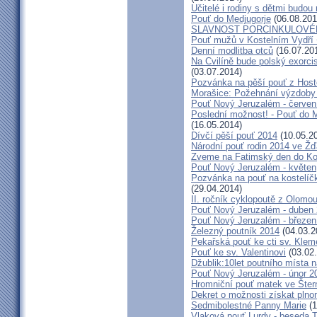
Učitelé i rodiny s dětmi budo
Pouť do Medjugorje
(06.08.201
SLAVNOST PORCINKULOVÉ
Pouť mužů v Kostelním Vydří 
Denní modlitba otců
(16.07.20
Na Cvilíně bude polský exorci
(03.07.2014)
Pozvánka na pěší pouť z Hos
Morašice: Požehnání výzdoby
Pouť Nový Jeruzalém - červen
Poslední možnost! - Pouť do M
(16.05.2014)
Dívčí pěší pouť 2014
(10.05.2
Národní pouť rodin 2014 ve Ž
Zveme na Fatimský den do Koc
Pouť Nový Jeruzalém - květen
Pozvánka na pouť na kostelíč
(29.04.2014)
II. ročník cyklopoutě z Olomo
Pouť Nový Jeruzalém - duben
Pouť Nový Jeruzalém - březen
Železný poutník 2014
(04.03.2
Pekařská pouť ke cti sv. Kle
Pouť ke sv. Valentinovi
(03.02
Džublik:10let poutního místa n
Pouť Nový Jeruzalém - únor 2
Hromniční pouť matek ve Šter
Dekret o možnosti získat plno
Sedmibolestné Panny Marie
(1
Vlaková pouť Lurdy - beseda 