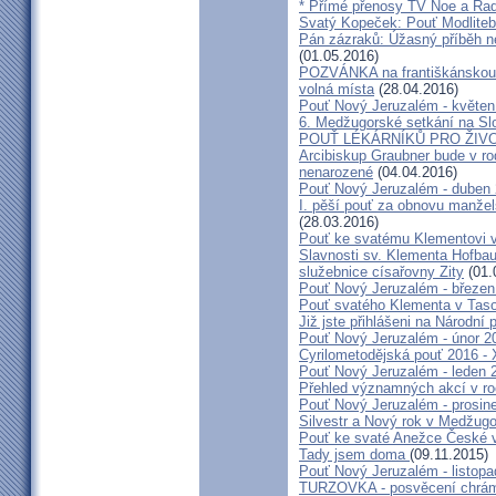
* Přímé přenosy TV Noe a Rad
Svatý Kopeček: Pouť Modliteb
Pán zázraků: Úžasný příběh n
(01.05.2016)
POZVÁNKA na františkánskou po
volná místa
(28.04.2016)
Pouť Nový Jeruzalém - květen
6. Medžugorské setkání na Sl
POUŤ LÉKÁRNÍKŮ PRO ŽIVO
Arcibiskup Graubner bude v rod
nenarozené
(04.04.2016)
Pouť Nový Jeruzalém - duben
I. pěší pouť za obnovu manžels
(28.03.2016)
Pouť ke svatému Klementovi v
Slavnosti sv. Klementa Hofbau
služebnice císařovny Zity
(01.
Pouť Nový Jeruzalém - březen
Pouť svatého Klementa v Taso
Již jste přihlášeni na Národní
Pouť Nový Jeruzalém - únor 2
Cyrilometodějská pouť 2016 -
Pouť Nový Jeruzalém - leden 
Přehled významných akcí v r
Pouť Nový Jeruzalém - prosin
Silvestr a Nový rok v Medžugo
Pouť ke svaté Anežce České 
Tady jsem doma
(09.11.2015)
Pouť Nový Jeruzalém - listop
TURZOVKA - posvěcení chrám