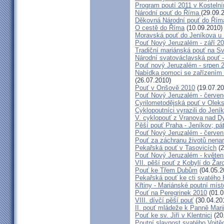
Program poutí 2011 v Kosteln
Národní pouť do Říma
(29.09.
Děkovná Národní pouť do Řím
O cestě do Říma
(10.09.2010)
Moravská pouť do Jeníkova u
Pouť Nový Jeruzalém - září 2
Tradiční mariánská pouť na S
Národní svatováclavská pouť 
Pouť nový Jeruzalém - srpen 
Nabídka pomoci se zařízením pě
(26.07.2010)
Pouť v Onšově 2010
(19.07.20
Pouť Nový Jeruzalém - červe
Cyrilometodějská pouť v Olek
Cyklopoutníci vyrazili do Jení
V. cyklopouť z Vranova nad D
Pěší pouť Praha - Jeníkov; pá
Pouť Nový Jeruzalém - červen
Pouť za záchranu životů nena
Pekařská pouť v Tasovicích
(2
Pouť Nový Jeruzalém - květen
VII. pěší pouť z Kobylí do Žar
Pouť ke Třem Dubům
(04.05.2
Pekařská pouť ke cti svatého
Křtiny - Mariánské poutní míst
Pouť na Peregrinek 2010
(01.0
VIII. dívčí pěší pouť
(30.04.20
II. pouť mládeže k Panně Mari
Pouť ke sv. Jiří v Klentnici
(20
Poutní slavnost svatého Vojtě