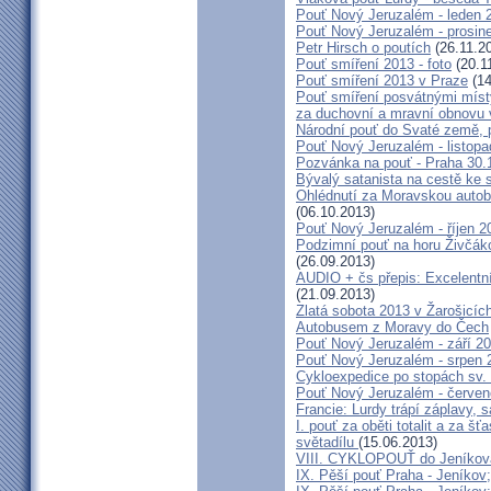
Pouť Nový Jeruzalém - leden 
Pouť Nový Jeruzalém - prosin
Petr Hirsch o poutích
(26.11.2
Pouť smíření 2013 - foto
(20.1
Pouť smíření 2013 v Praze
(14
Pouť smíření posvátnými míst
za duchovní a mravní obnovu 
Národní pouť do Svaté země, p
Pouť Nový Jeruzalém - listop
Pozvánka na pouť - Praha 30.
Bývalý satanista na cestě ke 
Ohlédnutí za Moravskou autobu
(06.10.2013)
Pouť Nový Jeruzalém - říjen 2
Podzimní pouť na horu Živčáko
(26.09.2013)
AUDIO + čs přepis: Excelentní
(21.09.2013)
Zlatá sobota 2013 v Žarošicíc
Autobusem z Moravy do Čech
Pouť Nový Jeruzalém - září 2
Pouť Nový Jeruzalém - srpen 
Cykloexpedice po stopách sv. 
Pouť Nový Jeruzalém - červe
Francie: Lurdy trápí záplavy,
I. pouť za oběti totalit a za 
světadílu
(15.06.2013)
VIII. CYKLOPOUŤ do Jeníkov
IX. Pěší pouť Praha - Jeníkov