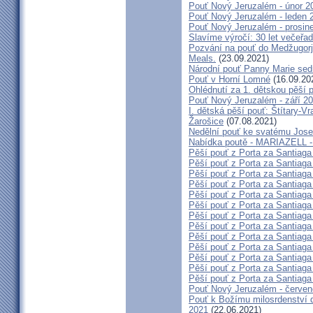
Pouť Nový Jeruzalém - únor 2
Pouť Nový Jeruzalém - leden 
Pouť Nový Jeruzalém - prosin
Slavíme výročí: 30 let večeřad
Pozvání na pouť do Medžugorje
Meals.
(23.09.2021)
Národní pouť Panny Marie sed
Pouť v Horní Lomné
(16.09.20
Ohlédnutí za 1. dětskou pěší p
Pouť Nový Jeruzalém - září 2
I. dětská pěší pouť: Štítary-V
Žarošice
(07.08.2021)
Nedělní pouť ke svatému Jose
Nabídka poutě - MARIAZELL -
Pěší pouť z Porta za Santiaga
Pěší pouť z Porta za Santiaga
Pěší pouť z Porta za Santiaga
Pěší pouť z Porta za Santiaga
Pěší pouť z Porta za Santiaga
Pěší pouť z Porta za Santiaga
Pěší pouť z Porta za Santiaga
Pěší pouť z Porta za Santiaga
Pěší pouť z Porta za Santiaga
Pěší pouť z Porta za Santiaga
Pěší pouť z Porta za Santiaga
Pěší pouť z Porta za Santiaga
Pěší pouť z Porta za Santiaga
Pouť Nový Jeruzalém - červe
Pouť k Božímu milosrdenství do
2021
(22.06.2021)