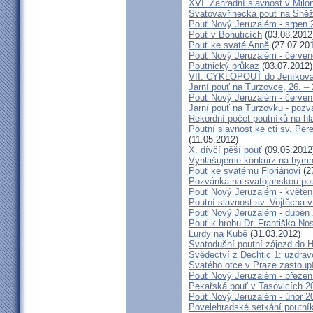
XVI. Zahradní slavnost v Milo
Svatovavřinecká pouť na Sně
Pouť Nový Jeruzalém - srpen 
Pouť v Bohuticích
(03.08.2012
Pouť ke svaté Anně
(27.07.20
Pouť Nový Jeruzalém - červe
Poutnický průkaz
(03.07.2012)
VII. CYKLOPOUŤ do Jeníkov
Jarní pouť na Turzovce, 26. –
Pouť Nový Jeruzalém - červen
Jarní pouť na Turzovku - poz
Rekordní počet poutníků na hl
Poutní slavnost ke cti sv. Pe
(11.05.2012)
X. dívčí pěší pouť
(09.05.2012
Vyhlašujeme konkurz na hymn
Pouť ke svatému Floriánovi
(2
Pozvánka na svatojanskou pou
Pouť Nový Jeruzalém - květen
Poutní slavnost sv. Vojtěcha 
Pouť Nový Jeruzalém - duben
Pouť k hrobu Dr. Františka No
Lurdy na Kubě
(31.03.2012)
Svatodušní poutní zájezd do 
Svědectví z Dechtic 1: uzdrave
Svatého otce v Praze zastoup
Pouť Nový Jeruzalém - březen
Pekařská pouť v Tasovicích 2
Pouť Nový Jeruzalém - únor 2
Povelehradské setkání poutní