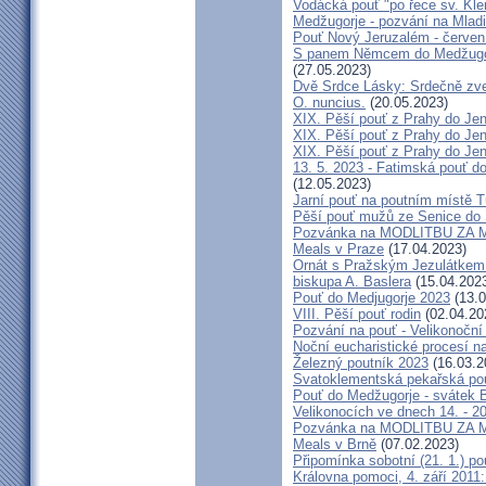
Vodácká pouť "po řece sv. Kl
Medžugorje - pozvání na Mladi
Pouť Nový Jeruzalém - červen
S panem Němcem do Medžugorj
(27.05.2023)
Dvě Srdce Lásky: Srdečně zve
O. nuncius.
(20.05.2023)
XIX. Pěší pouť z Prahy do Jen
XIX. Pěší pouť z Prahy do Jen
XIX. Pěší pouť z Prahy do Jen
13. 5. 2023 - Fatimská pouť do
(12.05.2023)
Jarní pouť na poutním místě 
Pěší pouť mužů ze Senice do 
Pozvánka na MODLITBU ZA MÍ
Meals v Praze
(17.04.2023)
Ornát s Pražským Jezulátkem 
biskupa A. Baslera
(15.04.202
Pouť do Medjugorje 2023
(13.0
VIII. Pěší pouť rodin
(02.04.20
Pozvání na pouť - Velikonoční 
Noční eucharistické procesí n
Železný poutník 2023
(16.03.2
Svatoklementská pekařská po
Pouť do Medžugorje - svátek Bo
Velikonocích ve dnech 14. - 20
Pozvánka na MODLITBU ZA MÍ
Meals v Brně
(07.02.2023)
Připomínka sobotní (21. 1.) po
Královna pomoci, 4. září 2011: