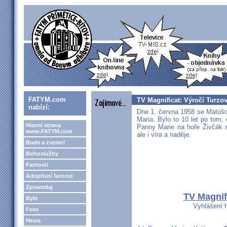
FATYM.com
TV Magnificat: Výročí Turzo
nabízí:
Dne 1. června 1958 se Matúšov
Maria. Bylo to 10 let po tom
Hlavní strana
Panny Marie na hoře Živčák s
www.FATYM.com
ale i víra a naděje.
Bude a zveme!
Bohoslužby
Farnosti
Adoptivní farnost
Zpravodaj
TV Magnif
Bylo
Vyhlášení 
Foto
Hesla