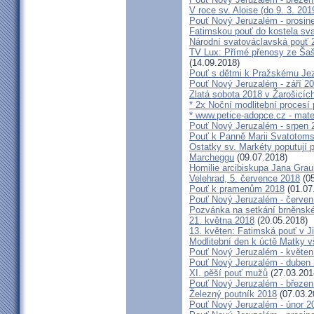
V roce sv. Aloise (do 9. 3. 201
Pouť Nový Jeruzalém - prosin
Fatimskou pouť do kostela sva
Národní svatováclavská pouť 
TV Lux: Přímé přenosy ze Šaš
(14.09.2018)
Pouť s dětmi k Pražskému Jez
Pouť Nový Jeruzalém - září 2
Zlatá sobota 2018 v Žarošicích 
* 2x Noční modlitební procesí p
* www.petice-adopce.cz - mater
Pouť Nový Jeruzalém - srpen 
Pouť k Panně Marii Svatotoms
Ostatky sv. Markéty poputují
Marcheggu
(09.07.2018)
Homilie arcibiskupa Jana Grau
Velehrad, 5. července 2018
(05
Pouť k pramenům 2018
(01.07
Pouť Nový Jeruzalém - červen
Pozvánka na setkání brněnské
21. května 2018
(20.05.2018)
13. květen: Fatimská pouť v Ji
Modlitební den k úctě Matky v
Pouť Nový Jeruzalém - květen
Pouť Nový Jeruzalém - duben
XI. pěší pouť mužů
(27.03.201
Pouť Nový Jeruzalém - březen
Železný poutník 2018
(07.03.2
Pouť Nový Jeruzalém - únor 2