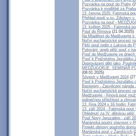
Pozvánka na pouť do Prahy
(2
Pozvánka k modlitbě za Prahu
13. června 2025: Fatimská po
Přehled poutí u sv. Zdislavy v
Pozvánka na pouť - MEDŽUGOR
13. květen 2025 - Fatimská p
Pouť do Římova
(21.04.2025)
Na Mladifest do Medžugorje s
Noční eucharistické procesí n
Pěší pouť rodin z Lukova do P
Putování -aneb pěší pouť v na
Pouť do Medžugorje ve dnech 2
Pouť k Pražskému Jezulátku 
Doprovázení dětí jako „Poutní
MEDŽUGORJE: SEMINÁŘ PŮST
(08.01.2025)
Silvestr v Medžugorji 2024
(27
Pouť k Pražskému Jezulátku d
Baslerem - Zasvěcení národa 
Noční eucharistické procesí n
Medžugorje - říjnová pouť mu
jedinečnou příležitost a zbývaj
13. října 2024 v 16 hodin: Fa
13. září 2024 - Fatimská pouť
Ohlédnutí za IV. dětskou pěší
Pouť Nový Jeruzalém - září 2
Mariánská poutní slavnost v R
Projekt obnovy poutního domu
Mariánská pouť v Žarošicích
(