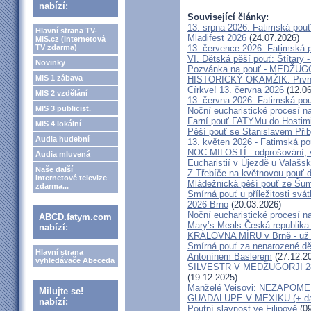
nabízí:
Související články:
13. srpna 2026: Fatimská pou
Hlavní strana TV-
Mladifest 2026
(24.07.2026)
MIS.cz (internetová
TV zdarma)
13. července 2026: Fatimská 
VI. Dětská pěší pouť: Štítary 
Novinky
Pozvánka na pouť - MEDŽUGOR
MIS 1 zábava
HISTORICKÝ OKAMŽIK: První c
Církve! 13. června 2026
(12.06
MIS 2 vzdělání
13. června 2026: Fatimská po
MIS 3 publicist.
Noční eucharistické procesí n
Farní pouť FATYMu do Hostim
MIS 4 lokální
Pěší pouť se Stanislavem Při
Audia hudební
13. květen 2026 - Fatimská p
NOC MILOSTÍ - odprošování, v
Audia mluvená
Eucharistií v Újezdě u Valašs
Naše další
Z Třebíče na květnovou pouť 
internetové televize
Mládežnická pěší pouť ze Šu
zdarma...
Smírná pouť u příležitosti svá
2026 Brno
(20.03.2026)
Noční eucharistické procesí n
ABCD.fatym.com
Mary’s Meals Česká republika
nabízí:
KRÁLOVNA MÍRU v Brně - už 
Smírná pouť za nenarozené dě
Hlavní strana
Antonínem Baslerem
(27.12.2
vyhledávače Abeceda
SILVESTR V MEDŽUGORJI 28. 1
(19.12.2025)
Manželé Veisovi: NEZAPO
Milujte se!
GUADALUPE V MEXIKU (+ dal
nabízí:
Poutní slavnost ve Filipově
(09