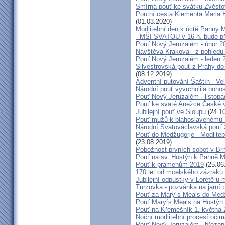
Smírná pouť ke svátku Zvěsto
Poutní cesta Klementa Maria 
(01.03.2020)
Modlitební den k úctě Panny M
- MŠI SVATOU v 16 h. bude p
Pouť Nový Jeruzalém - únor 2
Návštěva Krakova - z pohledu
Pouť Nový Jeruzalém - leden 
Silvestrovská pouť z Prahy do
(08.12.2019)
Adventní putování Šaštín - Ve
Národní pouť vyvrcholila boho
Pouť Nový Jeruzalém - listop
Pouť ke svaté Anežce České 
Jubilejní pouť ve Sloupu
(24.10
Pouť mužů k blahoslavenému
Národní Svatováclavská pouť
Pouť do Medžugorje - Modliteb
(23.08.2019)
Pobožnost prvních sobot v Brně
Pouť na sv. Hostýn k Panně Ma
Pouť k pramenům 2019
(25.06
170 let od mcelského zázraku
Jubilejní odpustky v Loretě u 
Turzovka - pozvánka na jarní p
Pouť za Mary´s Meals do Med
Pouť Mary´s Meals na Hostýn
Pouť na Křemešník 1. května 
Noční modlitební procesí očim
Pouť Nový Jeruzalém - březen