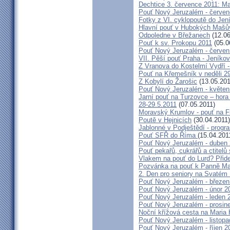
Dechtice 3. července 2011: Ma
Pouť Nový Jeruzalém - červen
Fotky z VI. cyklopoutě do Jen
Hlavní pouť v Hubokých Mašův
Odpoledne v Břežanech
(12.06
Pouť k sv. Prokopu 2011
(05.0
Pouť Nový Jeruzalém - červen
VII. Pěší pouť Praha - Jeníkov 
Z Vranova do Kostelmí Vydří -
Pouť na Křemešník v neděli 2
Z Kobylí do Žarošic
(13.05.201
Pouť Nový Jeruzalém - květen
Jarní pouť na Turzovce – hora
28-29.5.2011
(07.05.2011)
Moravský Krumlov - pouť na F
Poutě v Hejnicích
(30.04.2011)
Jablonné v Podještědí - progr
Pouť SFŘ do Říma
(15.04.201
Pouť Nový Jeruzalém - duben
Pouť pekařů, cukrářů a ctitel
Vlakem na pouť do Lurd? Přide
Pozvánka na pouť k Panně Mar
2. Den pro seniory na Svaté
Pouť Nový Jeruzalém - březen
Pouť Nový Jeruzalém - únor 2
Pouť Nový Jeruzalém - leden 
Pouť Nový Jeruzalém - prosin
Noční křížová cesta na Maria 
Pouť Nový Jeruzalém - listop
Pouť Nový Jeruzalém - říjen 2