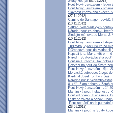
Svatý Hostýn
(01.01.2013)
Pouť Nový Jeruzalém - leden 
Pouť Nový Jeruzalém - prosin
Slavnost kněžského svěcení v 
(27.11.2012)
Camino de Santiago - povídání
(13.11.2012)
Setkání velehradských poutní
Národní pouť za obnovu křesť
Sledujte mši svatou Mons. J. 
(10.11.2012)
Pouť Nový Jeruzalém - listop
Turzovka, výročí Poutního mí
Růžencová pouť do Mariazell
(
Napsali jste: Maria, víš o mn
Národní Svatováclavská pouť
Pouť na Turzovce: Jak dokázat
Pozvání na pouť do Svaté ze
Pouť Nový Jeruzalém - říjen 2
Moravská autobusová pouť do
Kardinál Jozef Tomko v Šaští
Národná púť k Sedembolestne
8. září: Zlatá sobota v Žarošic
Pouť Nový Jeruzalém - září 2
Mariánská poutní slavnost v 
Pouť od oceánu k oceánu s i
lidského života a obnovu rodin
„Pouť setkání“ aneb putování 
(28.08.2012)
Mariánská pouť na Svatý kope