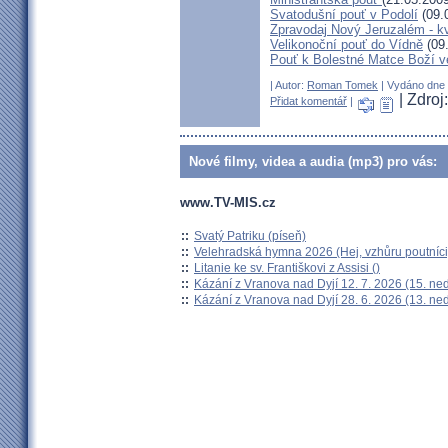
Svatodušní pouť v Podolí
(09.
Zpravodaj Nový Jeruzalém - k
Velikonoční pouť do Vídně
(09
Pouť k Bolestné Matce Boží v
| Autor:
Roman Tomek
| Vydáno dne 0
| Zdro
Přidat komentář
|
Nové filmy, videa a audia (mp3) pro vás:
www.TV-MIS.cz
::
Svatý Patriku (píseň)
::
Velehradská hymna 2026 (Hej, vzhůru poutníci
::
Litanie ke sv. Františkovi z Assisi ()
::
Kázání z Vranova nad Dyjí 12. 7. 2026 (15. ne
::
Kázání z Vranova nad Dyjí 28. 6. 2026 (13. ne