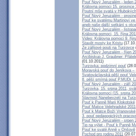
Pouť Nový Jeruzalém - leden 
Královna pomoci 15. prosince 
Poutní mše svatá v Hlubokýc
Pouť Nový Jeruzalém - prosin
Pouť ke svatému Martinovi ve 
aneb naše další setkání s ot
Pouť Nový Jeruzalém - listopa
Královna pomoci, 15. října 20
Video: Královna pomoci 9. říjn
Stavět mosty ke Kristu
(17.10.
Ze zářijové pouti na Turzovce
Pouť Nový Jeruzalém - říjen 2
Arcibiskup J. Graubner: Přáte
(01.10.2011)
Turzovka: podzimní pouť
(28.0
Moravská pouť do Jeníkova – j
Svatováclavská pěší pouť Vel
8. pěší smírná pouť P.MUDr. 
Pouť Nový Jeruzalém - září 2
Turzovka, 15. srpna 2011, sv
Královna pomoci (15. srpna 2
Slavnost Nanebevzetí na Tur
Pouť k Panně Marii Klokotské
Pouť Matice Velehradské 2011
Pouť k Matce Boží Vranovské
3. pouť pedagogických praco
Pouť Nový Jeruzalém - srpen 
Tip na výlet - Pouť k Panně M
Pouť ke svaté Anně v Onšově
Pochod pro rodinu 2011
(20.07