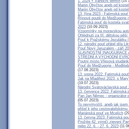
1. 2024 + Vánoční termín
(15.
Mariin Obyčtov aneb od kostel
Mariin Obyčtov aneb od kostel
13. října 2023 - Fatimská pouť 
Říjnové poutě do Medžugorje 
Fatimská pouť do kostela svaté
2023
(10.09.2023)
Vzpomínky na moravskou auto
Ohlédnutí za III. dětskou pěší 
Pouť k Pražskému Jezulátku (
12. národní pouť přátel díla Li
Pouť Nový Jeruzalém - září 2
SLAVNOSTNÍ INAUGURACE 
STŘEDNÍ A VÝCHODNÍ EVR
Poutní místo Vřesová studánk
Pouť do Medžugorje - Modliteb
(17.08.2023)
13. srpna 2022: Fatimská pouť 
Jak na Mladifest 2023: s Ma
(19.07.2023)
Národní Svatováclavská pouť
13. července 2022: Fatimská po
Pan Jan Němec - organizátor po
(05.07.2023)
To nevymyslíš, aneb jak jsem 
přišel k jeho cestovatelskému
Mariánská pouť ve Mcelích
(29
13. června 2023: Fatimská pouť
Prožijte 42. výročí zjevení Pa
nebo 22. 6. - 27. 6. 2023
(11.0