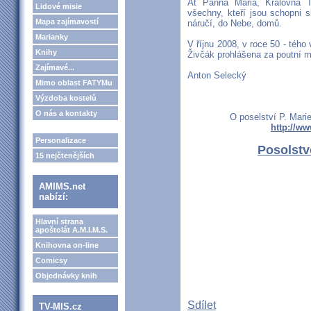
Ať Panna Maria, Královna T
Lidové misie
všechny, kteří jsou schopni 
Mapa zajímavostí
náručí, do Nebe, domů.
Marianky
V říjnu 2008, v roce 50 - tého
Knihy
Živčák prohlášena za poutní mí
Zajímavé...
Anton Selecký
Mimo oblast FATYMu
Výzdoba kostelů
O nás a kontakty
O poselství P. Mari
http://ww
Personalizace
Posolstv
15 nejčtenějších
AMIMS.net
nabízí:
Hlavní strana
apoštolát A.M.I.M.S.
Knihovna on-line
Comicsy
Objednávky knih
Sdílet
TV-MIS.cz