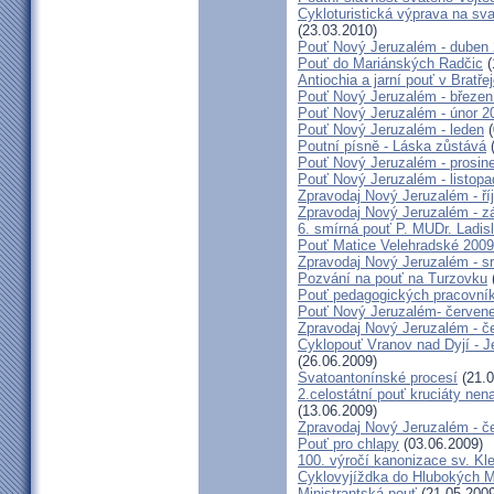
Cykloturistická výprava na sv
(23.03.2010)
Pouť Nový Jeruzalém - duben
Pouť do Mariánských Radčic
(
Antiochia a jarní pouť v Bratře
Pouť Nový Jeruzalém - březen
Pouť Nový Jeruzalém - únor 2
Pouť Nový Jeruzalém - leden
(
Poutní písně - Láska zůstává
(
Pouť Nový Jeruzalém - prosin
Pouť Nový Jeruzalém - listop
Zpravodaj Nový Jeruzalém - ří
Zpravodaj Nový Jeruzalém - zá
6. smírná pouť P. MUDr. Ladis
Pouť Matice Velehradské 2009
Zpravodaj Nový Jeruzalém - s
Pozvání na pouť na Turzovku
Pouť pedagogických pracovník
Pouť Nový Jeruzalém- červen
Zpravodaj Nový Jeruzalém - č
Cyklopouť Vranov nad Dyjí - Je
(26.06.2009)
Svatoantonínské procesí
(21.0
2.celostátní pouť kruciáty n
(13.06.2009)
Zpravodaj Nový Jeruzalém - č
Pouť pro chlapy
(03.06.2009)
100. výročí kanonizace sv. K
Cyklovyjíždka do Hlubokých 
Ministrantská pouť
(21.05.2009