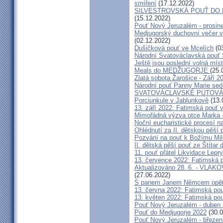
smíření
(17.12.2022)
SILVESTROVSKÁ POUŤ DO ME
(15.12.2022)
Pouť Nový Jeruzalém - prosin
Medjugorský duchovní večer v 
(02.12.2022)
Dušičková pouť ve Mcelích
(03
Národní Svatováclavská pouť 
Ještě jsou poslední volná míst
Meals do MEDŽUGORJE
(25.
Zlatá sobota Žarošice - Září 2
Národní pouť Panny Marie sed
SVATOVÁCLAVSKÉ PUTOVÁN
Porciunkule v Jablunkově
(13.
13. září 2022: Fatimská pouť v 
Mimořádná výzva otce Marka - 
Noční eucharistické procesí n
Ohlédnutí za II. dětskou pěší 
Pozvání na pouť k Božímu Mil
II. dětská pěší pouť ze Štítar
11. pouť přátel Likvidace Lepry
13. července 2022: Fatimská po
Aktualizováno 28. 6. - VL
(27.06.2022)
S panem Janem Němcem opět 
13. června 2022: Fatimská pouť
13. květen 2022: Fatimská pouť
Pouť Nový Jeruzalém - duben
Pouť do Medjugorje 2022
(30.0
Pouť Nový Jeruzalém - březen