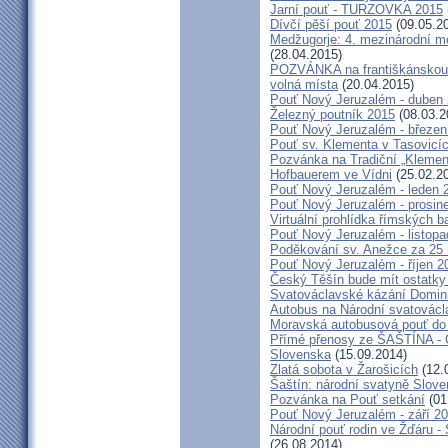
Jarní pouť - TURZOVKA 2015
Dívčí pěší pouť 2015
(09.05.2
Medžugorje: 4. mezinárodní mod
(28.04.2015)
POZVÁNKA na františkánskou po
volná místa
(20.04.2015)
Pouť Nový Jeruzalém - duben
Železný poutník 2015
(08.03.2
Pouť Nový Jeruzalém - březen
Pouť sv. Klementa v Tasovicí
Pozvánka na Tradiční „Kleme
Hofbauerem ve Vídni
(25.02.2
Pouť Nový Jeruzalém - leden 
Pouť Nový Jeruzalém - prosin
Virtuální prohlídka římských ba
Pouť Nový Jeruzalém - listop
Poděkování sv. Anežce za 25
Pouť Nový Jeruzalém - říjen 2
Český Těšín bude mít ostatky
Svatováclavské kázání Domini
Autobus na Národní svatovácl
Moravská autobusová pouť do
Přímé přenosy ze ŠAŠTÍNA - C
Slovenska
(15.09.2014)
Zlatá sobota v Žarošicích
(12.
Šaštín: národní svatyně Slov
Pozvánka na Pouť setkání
(01
Pouť Nový Jeruzalém - září 2
Národní pouť rodin ve Žďáru -
(26.08.2014)