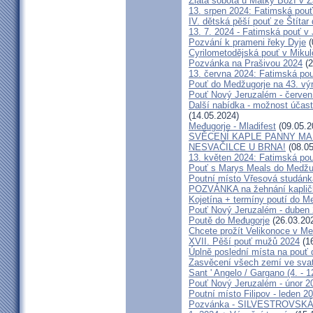
Zlatá sobota u Matky Boží v Ž
13. srpen 2024: Fatimská pouť 
IV. dětská pěší pouť ze Štítar
13. 7. 2024 - Fatimská pouť v J
Pozvání k prameni řeky Dyje
(
Cyrilometodějská pouť v Mikul
Pozvánka na Prašivou 2024
(2
13. června 2024: Fatimská pouť
Pouť do Medžugorje na 43. výro
Pouť Nový Jeruzalém - červen
Další nabídka - možnost účast
(14.05.2024)
Međugorje - Mladifest
(09.05.2
SVĚCENÍ KAPLE PANNY MAR
NESVAČILCE U BRNA!
(08.05
13. květen 2024: Fatimská pouť
Pouť s Marys Meals do Medžug
Poutní místo Vřesová studánk
POZVÁNKA na žehnání kapličk
Kojetína + termíny poutí do M
Pouť Nový Jeruzalém - duben
Poutě do Međugorje
(26.03.20
Chcete prožít Velikonoce v M
XVII. Pěší pouť mužů 2024
(16
Úplně poslední místa na po
Zasvěcení všech zemí ve svat
Sant ' Angelo / Gargano (4. - 1
Pouť Nový Jeruzalém - únor 2
Poutní místo Filipov - leden 2
Pozvánka - SILVESTROVSKÁ