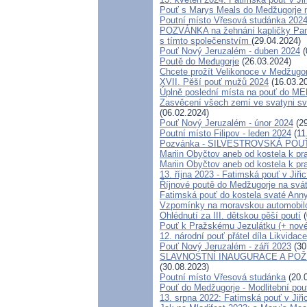
Pouť s Marys Meals do Medžugorje n
Poutní místo Vřesová studánka 202
POZVÁNKA na žehnání kapličky Panny
s tímto společenstvím
(29.04.2024)
Pouť Nový Jeruzalém - duben 2024
(
Poutě do Međugorje
(26.03.2024)
Chcete prožít Velikonoce v Medžugo
XVII. Pěší pouť mužů 2024
(16.03.2
Úplně poslední místa na pouť do
Zasvěcení všech zemí ve svatyni sva
(06.02.2024)
Pouť Nový Jeruzalém - únor 2024
(29
Poutní místo Filipov - leden 2024
(11
Pozvánka - SILVESTROVSKÁ POUŤ D
Mariin Obyčtov aneb od kostela k pra
Mariin Obyčtov aneb od kostela k pra
13. října 2023 - Fatimská pouť v Jiřic
Říjnové poutě do Medžugorje na svá
Fatimská pouť do kostela svaté Anny 
Vzpomínky na moravskou automobilo
Ohlédnutí za III. dětskou pěší poutí
(
Pouť k Pražskému Jezulátku (+ nov
12. národní pouť přátel díla Likvidace
Pouť Nový Jeruzalém - září 2023
(30
SLAVNOSTNÍ INAUGURACE A POŽ
(30.08.2023)
Poutní místo Vřesová studánka
(20.
Pouť do Medžugorje - Modlitební pouť
13. srpna 2022: Fatimská pouť v Jiřic