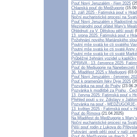
Pouť Nový Jeruzalém - říjen 2025
(25
Chlapská pouť do Medžugorje
(15.09
13. září 2025 - Fatimská pouť v Hrá
Noční eucharistické procesí na Svat
Pouť Nový Jeruzalém v Radostíně na
Mezinárodní pouť přátel Mary's Meal
Ohlédnutí za V. Dětskou pěší poutí
(
13. srpna 2025: Fatimská pouť v Hr
Požehnání nového Mariánského sloupu
Poutní mše svatá ke cti svatého Vav
Poutní mše svatá ke cti svaté Anny
Poutní mše svatá ke cti svaté Mark
Průběžné žehnání vozidel u kapličky
OPRAVA - 13. července 2025: Fatims
Pouť do Medjugorje na Nanebevzetí
36. Mladifest 2025 v Medjugorji
(03.0
Pouť Nový Jeruzalém - červenec 20
Pouť k pramenům řeky Dyje 2025
(28
Pozvánka na pouť do Prahy
(23.06.2
Pozvánka k modlitbě za Prahu , Čec
13. června 2025: Fatimská pouť v H
Přehled poutí u sv. Zdislavy v Jablo
Pozvánka na pouť - MEDŽUGORJE- 4
13. květen 2025 - Fatimská pouť v 
Pouť do Římova
(21.04.2025)
Na Mladifest do Medžugorje s Mary’
Noční eucharistické procesí na Svat
Pěší pouť rodin z Lukova do Přibysla
Putování -aneb pěší pouť v naší zemi
Pouť do Medžugorje ve dnech 2. - 8.