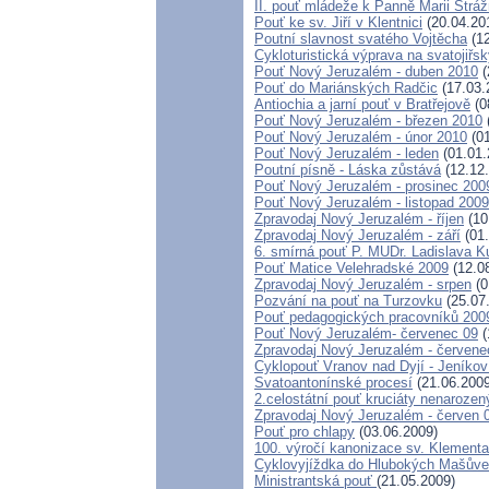
II. pouť mládeže k Panně Marii Strá
Pouť ke sv. Jiří v Klentnici
(20.04.20
Poutní slavnost svatého Vojtěcha
(12
Cykloturistická výprava na svatojiřs
Pouť Nový Jeruzalém - duben 2010
(
Pouť do Mariánských Radčic
(17.03.
Antiochia a jarní pouť v Bratřejově
(0
Pouť Nový Jeruzalém - březen 2010
Pouť Nový Jeruzalém - únor 2010
(01
Pouť Nový Jeruzalém - leden
(01.01.
Poutní písně - Láska zůstává
(12.12
Pouť Nový Jeruzalém - prosinec 200
Pouť Nový Jeruzalém - listopad 2009
Zpravodaj Nový Jeruzalém - říjen
(10
Zpravodaj Nový Jeruzalém - září
(01.
6. smírná pouť P. MUDr. Ladislava K
Pouť Matice Velehradské 2009
(12.0
Zpravodaj Nový Jeruzalém - srpen
(0
Pozvání na pouť na Turzovku
(25.07
Pouť pedagogických pracovníků 200
Pouť Nový Jeruzalém- červenec 09
(
Zpravodaj Nový Jeruzalém - červene
Cyklopouť Vranov nad Dyjí - Jeníkov 
Svatoantonínské procesí
(21.06.2009
2.celostátní pouť kruciáty nenaroz
Zpravodaj Nový Jeruzalém - červen 
Pouť pro chlapy
(03.06.2009)
100. výročí kanonizace sv. Klement
Cyklovyjíždka do Hlubokých Mašův
Ministrantská pouť
(21.05.2009)