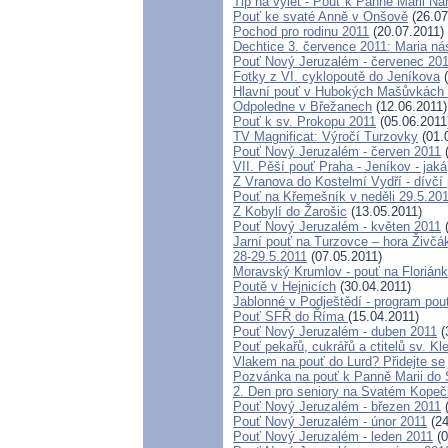
Tip na výlet - Pouť k Panně Marii N
Pouť ke svaté Anně v Onšově
(26.07
Pochod pro rodinu 2011
(20.07.2011)
Dechtice 3. července 2011: Maria ná
Pouť Nový Jeruzalém - červenec 20
Fotky z VI. cyklopoutě do Jeníkova
(
Hlavní pouť v Hubokých Mašůvkách -
Odpoledne v Břežanech
(12.06.2011)
Pouť k sv. Prokopu 2011
(05.06.2011
TV Magnificat: Výročí Turzovky
(01.
Pouť Nový Jeruzalém - červen 2011
(
VII. Pěší pouť Praha - Jeníkov - jaká,
Z Vranova do Kostelmí Vydří - dívčí
Pouť na Křemešník v neděli 29.5.20
Z Kobylí do Žarošic
(13.05.2011)
Pouť Nový Jeruzalém - květen 2011
(
Jarní pouť na Turzovce – hora Živčá
28-29.5.2011
(07.05.2011)
Moravský Krumlov - pouť na Florián
Poutě v Hejnicích
(30.04.2011)
Jablonné v Podještědí - program pou
Pouť SFŘ do Říma
(15.04.2011)
Pouť Nový Jeruzalém - duben 2011
(
Pouť pekařů, cukrářů a ctitelů sv. K
Vlakem na pouť do Lurd? Přidejte se
Pozvánka na pouť k Panně Marii do 
2. Den pro seniory na Svatém Kope
Pouť Nový Jeruzalém - březen 2011
(
Pouť Nový Jeruzalém - únor 2011
(24
Pouť Nový Jeruzalém - leden 2011
(0