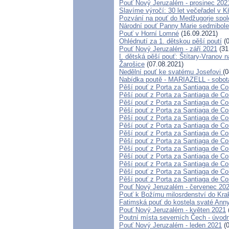
Pouť Nový Jeruzalém - prosinec 202
Slavíme výročí: 30 let večeřadel v K
Pozvání na pouť do Medžugorje spole
Národní pouť Panny Marie sedmibole
Pouť v Horní Lomné
(16.09.2021)
Ohlédnutí za 1. dětskou pěší poutí
(0
Pouť Nový Jeruzalém - září 2021
(31
I. dětská pěší pouť: Štítary-Vranov n
Žarošice
(07.08.2021)
Nedělní pouť ke svatému Josefovi
(0
Nabídka poutě - MARIAZELL - sobot
Pěší pouť z Porta za Santiaga de Co
Pěší pouť z Porta za Santiaga de Co
Pěší pouť z Porta za Santiaga de Co
Pěší pouť z Porta za Santiaga de Co
Pěší pouť z Porta za Santiaga de Co
Pěší pouť z Porta za Santiaga de Co
Pěší pouť z Porta za Santiaga de Co
Pěší pouť z Porta za Santiaga de Co
Pěší pouť z Porta za Santiaga de Co
Pěší pouť z Porta za Santiaga de Co
Pěší pouť z Porta za Santiaga de Co
Pěší pouť z Porta za Santiaga de Co
Pěší pouť z Porta za Santiaga de Co
Pouť Nový Jeruzalém - červenec 20
Pouť k Božímu milosrdenství do Krako
Fatimská pouť do kostela svaté Anny 
Pouť Nový Jeruzalém - květen 2021
Poutní místa severních Čech - úvodn
Pouť Nový Jeruzalém - leden 2021
(0