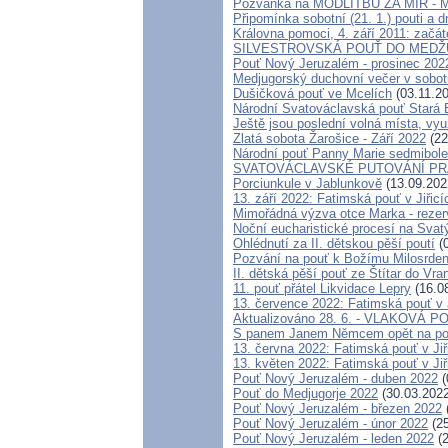
Pozvánka na MODLITBU ZA MÍR - Me
Připomínka sobotní (21. 1.) pouti a 
Královna pomoci, 4. září 2011: začát
SILVESTROVSKÁ POUŤ DO MEDŽUGOR
Pouť Nový Jeruzalém - prosinec 202
Medjugorský duchovní večer v sobotu
Dušičková pouť ve Mcelích
(03.11.2
Národní Svatováclavská pouť Stará 
Ještě jsou poslední volná místa, v
Zlatá sobota Žarošice - Září 2022
(22
Národní pouť Panny Marie sedmibole
SVATOVÁCLAVSKÉ PUTOVÁNÍ PR
Porciunkule v Jablunkově
(13.09.202
13. září 2022: Fatimská pouť v Jiřicí
Mimořádná výzva otce Marka - rezerv
Noční eucharistické procesí na Svat
Ohlédnutí za II. dětskou pěší poutí
(0
Pozvání na pouť k Božímu Milosrden
II. dětská pěší pouť ze Štítar do Vra
11. pouť přátel Likvidace Lepry
(16.0
13. července 2022: Fatimská pouť v J
Aktualizováno 28. 6. - VLAKOVÁ 
S panem Janem Němcem opět na po
13. června 2022: Fatimská pouť v Jiř
13. květen 2022: Fatimská pouť v Jiř
Pouť Nový Jeruzalém - duben 2022
(
Pouť do Medjugorje 2022
(30.03.2022
Pouť Nový Jeruzalém - březen 2022
Pouť Nový Jeruzalém - únor 2022
(25
Pouť Nový Jeruzalém - leden 2022
(2