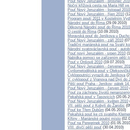
Pouť Nový Jeruzalém - prosinec 201
Noční křížová cesta na Maria Hilf ve
Pouť Nový Jeruzalém - listopad 2010
Pouť Nový Jeruzalém - říjen 2010
(12
Program poutí 2011 v Kostelním Vyd
Národní pouť do Říma
(29.09.2010)
Děkovná Národní pouť do Říma 2010
O cestě do Říma
(10.09.2010)
Moravská pouť do Jeníkova u Duch
Pouť Nový Jeruzalém - září 2010
(07
Tradiční mariánská pouť na Svatý k
Národní svatováclavská pouť - auto
Pouť nový Jeruzalém - srpen 2010
(1
Nabídka pomoci se zařízením pěší (cy
Pouť v Onšově 2010
(19.07.2010)
Pouť Nový Jeruzalém - červenec 20
Cyrilometodějská pouť v Oleksovičk
Cyklopoutníci vyrazili do Jeníkova
(2
V. cyklopouť z Vranova nad Dyjí do
Pěší pouť Praha - Jeníkov; pátek 14
Pouť Nový Jeruzalém - červen 2010
Pouť za záchranu životů nenarozený
Pekařská pouť v Tasovicích
(20.05.2
Pouť Nový Jeruzalém - květen 2010
VII. pěší pouť z Kobylí do Žarošic
(0
Pouť ke Třem Dubům
(04.05.2010)
Pekařská pouť ke cti svatého Kleme
Křtiny - Mariánské poutní místo
(02.0
Pouť na Peregrinek 2010
(01.05.2010
VIII. dívčí pěší pouť
(30.04.2010)