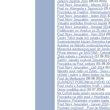
Železný poutník 2015
(08.03.2015)
Pouť Nový Jeruzalém - březen 2015
Pouť sv. Klementa v Tasovicích
(25.
Pozvánka na Tradiční „Klemenswoch
Pouť Nový Jeruzalém - leden 2015
(0
Pouť Nový Jeruzalém - prosinec 201
Virtuální prohlídka římských bazilik
(
Pouť Nový Jeruzalém - listopad 2014
Poděkování sv. Anežce za 25 roků 
Pouť Nový Jeruzalém - říjen 2014
(09
Český Těšín bude mít ostatky blaho
Svatováclavské kázání Dominika kar
Autobus na Národní svatováclavskou
Moravská autobusová pouť do Jeník
Přímé přenosy ze ŠAŠTÍNA - Celoná
Zlatá sobota v Žarošicích
(12.09.201
Šaštín: národní svatyně Slovenska
(
Pozvánka na Pouť setkání
(01.09.20
Pouť Nový Jeruzalém - září 2014
(01
Národní pouť rodin ve Žďáru - Slovo 
Učitelé i rodiny s dětmi budou na Ho
Pouť do Medjugorje
(06.08.2014)
SLAVNOST PORCINKULOVÉHO O
Pouť mužů v Kostelním Vydří + kázá
Denní modlitba otců
(16.07.2014)
Na Cvilíně bude polský exorcista maz
Pozvánka na pěší pouť z Hostěradi
Morašice: Požehnání výzdoby kaple
Pouť Nový Jeruzalém - červen 2014
Poslední možnost! - Pouť do Medžugo