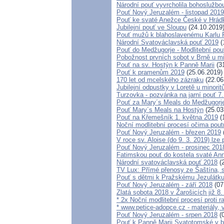
Národní pouť vyvrcholila bohoslužbo
Pouť Nový Jeruzalém - listopad 2019
Pouť ke svaté Anežce České v Hrád
Jubilejní pouť ve Sloupu
(24.10.2019
Pouť mužů k blahoslavenému Karlu
Národní Svatováclavská pouť 2019
(
Pouť do Medžugorje - Modlitební pou
Pobožnost prvních sobot v Brně u min
Pouť na sv. Hostýn k Panně Marii
(31
Pouť k pramenům 2019
(25.06.2019)
170 let od mcelského zázraku
(22.06
Jubilejní odpustky v Loretě u minorit
Turzovka - pozvánka na jarní pouť 7.
Pouť za Mary´s Meals do Medžugorj
Pouť Mary´s Meals na Hostýn
(25.03
Pouť na Křemešník 1. května 2019
(
Noční modlitební procesí očima pout
Pouť Nový Jeruzalém - březen 2019
V roce sv. Aloise (do 9. 3. 2019) lze
Pouť Nový Jeruzalém - prosinec 201
Fatimskou pouť do kostela svaté Anny
Národní svatováclavská pouť 2018
(2
TV Lux: Přímé přenosy ze Šaštína, 
Pouť s dětmi k Pražskému Jezulátku
Pouť Nový Jeruzalém - září 2018
(07
Zlatá sobota 2018 v Žarošicích již 8.
* 2x Noční modlitební procesí proti r
* www.petice-adopce.cz - materiály, v
Pouť Nový Jeruzalém - srpen 2018
(0
Pouť k Panně Marii Svatotomské v b