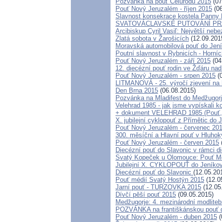
Pozvánka na pouť Celurodu 2015
(07
Pouť Nový Jeruzalém - říjen 2015
(06
Slavnost konsekrace kostela Panny 
SVATOVÁCLAVSKÉ PUTOVÁNÍ PR
Arcibiskup Cyril Vasiľ: Největší nebez
Zlatá sobota v Žarošicích
(12.09.201
Moravská automobilová pouť do Jen
Poutní slavnost v Rybnicích - Horní
Pouť Nový Jeruzalém - září 2015
(04
12. diecézní pouť rodin ve Žďáru na
Pouť Nový Jeruzalém - srpen 2015
(0
LITMANOVÁ - 25. výročí zjevení na 
Den Brna 2015
(06.08.2015)
Pozvánka na Mladifest do Medžugorje
Velehrad 1985 - jak jsme vypískali k
+ dokument VELEHRAD 1985 (Pouť, k
X. jubilejní cyklopouť z Přímětic do 
Pouť Nový Jeruzalém - červenec 20
300. měsíční a Hlavní pouť v Hluh
Pouť Nový Jeruzalém - červen 2015
Diecézní pouť do Slavonic v rámci d
Svatý Kopeček u Olomouce: Pouť Mo
Jubilejní X. CYKLOPOUŤ do Jeníko
Diecézní pouť do Slavonic
(12.05.20
Pouť médií Svatý Hostýn 2015
(12.0
Jarní pouť - TURZOVKA 2015
(12.05
Dívčí pěší pouť 2015
(09.05.2015)
Medžugorje: 4. mezinárodní modlitebn
POZVÁNKA na františkánskou pouť do 
Pouť Nový Jeruzalém - duben 2015
(