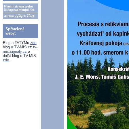
Hlavní strana webu
časopisu Milujte se!
Archiv vyšlých čísel
Spřátelené
weby:
Blog o FATYMu
zde
,
blog o TV-MIS.cz
tv-
mis.signaly.cz
a
další blog o TV-MIS
zde
.