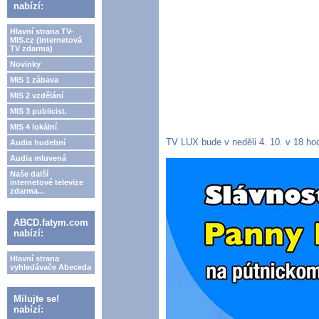
nabízí:
Hlavní strana TV-
MIS.cz (internetová
TV zdarma)
Novinky
MIS 1 zábava
MIS 2 vzdělání
MIS 3 publicist.
MIS 4 lokální
TV LUX bude v neděli 4. 10. v 18 ho
Audia hudební
Audia mluvená
Naše další
internetové televize
zdarma...
ABCD.fatym.com
nabízí:
Hlavní strana
vyhledávače Abeceda
Milujte se!
nabízí: