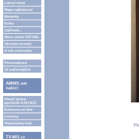
Lidové misie
Mapa zajímavostí
Marianky
Knihy
Zajímavé...
Mimo oblast FATYMu
Výzdoba kostelů
O nás a kontakty
Personalizace
15 nejčtenějších
AMIMS.net
nabízí:
Hlavní strana
apoštolát A.M.I.M.S.
Knihovna on-line
Comicsy
Objednávky knih
Př
TV-MIS.cz