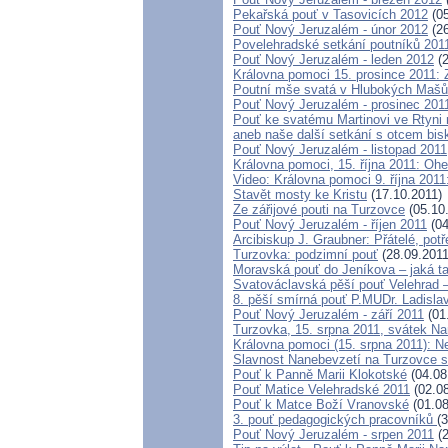
Pekařská pouť v Tasovicích 2012
(05
Pouť Nový Jeruzalém - únor 2012
(26
Povelehradské setkání poutníků 201
Pouť Nový Jeruzalém - leden 2012
(2
Královna pomoci 15. prosince 2011: 
Poutní mše svatá v Hlubokých Maš
Pouť Nový Jeruzalém - prosinec 201
Pouť ke svatému Martinovi ve Rtyni 
aneb naše další setkání s otcem bi
Pouť Nový Jeruzalém - listopad 2011
Královna pomoci, 15. října 2011: Oh
Video: Královna pomoci 9. října 2011
Stavět mosty ke Kristu
(17.10.2011)
Ze zářijové pouti na Turzovce
(05.10
Pouť Nový Jeruzalém - říjen 2011
(04
Arcibiskup J. Graubner: Přátelé, pot
Turzovka: podzimní pouť
(28.09.2011
Moravská pouť do Jeníkova – jaká ta
Svatováclavská pěší pouť Velehrad 
8. pěší smírná pouť P.MUDr. Ladisl
Pouť Nový Jeruzalém - září 2011
(01
Turzovka, 15. srpna 2011, svátek N
Královna pomoci (15. srpna 2011): 
Slavnost Nanebevzetí na Turzovce 
Pouť k Panně Marii Klokotské
(04.08
Pouť Matice Velehradské 2011
(02.08
Pouť k Matce Boží Vranovské
(01.08
3. pouť pedagogických pracovníků
(
Pouť Nový Jeruzalém - srpen 2011
(2