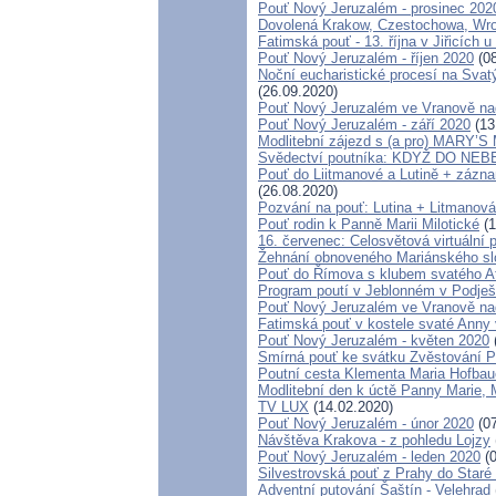
Pouť Nový Jeruzalém - prosinec 202
Dovolená Krakow, Czestochowa, Wr
Fatimská pouť - 13. října v Jiřicích 
Pouť Nový Jeruzalém - říjen 2020
(08
Noční eucharistické procesí na Svat
(26.09.2020)
Pouť Nový Jeruzalém ve Vranově na
Pouť Nový Jeruzalém - září 2020
(13
Modlitební zájezd s (a pro) MARY
Svědectví poutníka: KDYŽ DO NE
Pouť do Liitmanové a Lutině + záznam
(26.08.2020)
Pozvání na pouť: Lutina + Litmanová
Pouť rodin k Panně Marii Milotické
(1
16. červenec: Celosvětová virtuální 
Žehnání obnoveného Mariánského slou
Pouť do Římova s klubem svatého A
Program poutí v Jeblonném v Podješ
Pouť Nový Jeruzalém ve Vranově na
Fatimská pouť v kostele svaté Anny v
Pouť Nový Jeruzalém - květen 2020
Smírná pouť ke svátku Zvěstování 
Poutní cesta Klementa Maria Hofbau
Modlitební den k úctě Panny Marie,
TV LUX
(14.02.2020)
Pouť Nový Jeruzalém - únor 2020
(07
Návštěva Krakova - z pohledu Lojzy
Pouť Nový Jeruzalém - leden 2020
(0
Silvestrovská pouť z Prahy do Staré 
Adventní putování Šaštín - Velehrad