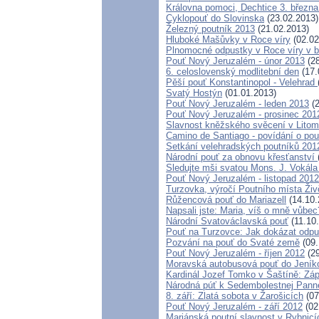
Královna pomoci, Dechtice 3. března
Cyklopouť do Slovinska
(23.02.2013)
Železný poutník 2013
(21.02.2013)
Hluboké Mašůvky v Roce víry
(02.02
Plnomocné odpustky v Roce víry v 
Pouť Nový Jeruzalém - únor 2013
(28
6. celoslovenský modlitební den
(17.
Pěší pouť Konstantinopol - Velehrad
Svatý Hostýn
(01.01.2013)
Pouť Nový Jeruzalém - leden 2013
(2
Pouť Nový Jeruzalém - prosinec 201
Slavnost kněžského svěcení v Litomě
Camino de Santiago - povídání o pou
Setkání velehradských poutníků 201
Národní pouť za obnovu křesťanství
Sledujte mši svatou Mons. J. Vokála 
Pouť Nový Jeruzalém - listopad 2012
Turzovka, výročí Poutního místa Ži
Růžencová pouť do Mariazell
(14.10.
Napsali jste: Maria, víš o mně vůbec
Národní Svatováclavská pouť
(11.10
Pouť na Turzovce: Jak dokázat odpus
Pozvání na pouť do Svaté země
(09.
Pouť Nový Jeruzalém - říjen 2012
(29
Moravská autobusová pouť do Jeník
Kardinál Jozef Tomko v Šaštíně: Zá
Národná púť k Sedembolestnej Pann
8. září: Zlatá sobota v Žarošicích
(07
Pouť Nový Jeruzalém - září 2012
(02
Mariánská poutní slavnost v Rybnic