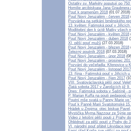
Ostatky sv. Markéty poputují po 75
Homilie arcibiskupa Jana Graubnera p
Pouť k pramenům 2018
(01.07.2018)
Pouť Nový Jeruzalém - červen 2018
Pozvánka na setkání brněnského regi
13. květen: Fatimská pouť v Jiřicích 
Modlitební den k úctě Matky všech n
Pouť Nový Jeruzalém - květen 2018
Pouť Nový Jeruzalém - duben 2018
(
XI. pěší pouť mužů
(27.03.2018)
Pouť Nový Jeruzalém - březen 2018
Železný poutník 2018
(07.03.2018)
Pouť Nový Jeruzalém - únor 2018
(08
Pouť Nový Jeruzalém - prosinec 201
Pozvání do večeřadla: Křenovice u K
Pouť Nový Jeruzalém - listopad 2017
13. října - Fatimská pouť v Jiřicích u
Pouť Nový Jeruzalém - říjen 2017
(10
VIII. Svatováclavská pěší pouť Vele
Zlatá sobota 2017 v Žarošicích již 9.
Dnes: Fatimská sobota v Šaštíně - 
P. Marian Kuffa na pouti pedagogů 
Poutní mše svatá u Panny Marie ve 
Pouť k Panně Marii Svatotomské 15
Hrádek u Znojma: otec biskup Pavel
Mystička Myrna Nazzour ze Sýrie o
Video z letošní pěší pouti z Prahy d
Ohlédnutí za pěší poutí z Prahy do 
VI. národní pouť přátel Likvidace lep
Farní úřad Korňa zve věřící na pouť