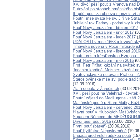
XV. dívčí pěší pouť z Vranova nad D
Putování po stopách brněnského bis
II. pěší pouť za obnovu manželství a
Poutní mše svatá ke sv. Jiří ve Štít
Jubilejní rok Fatimy - podmínky k z
Pouť Nový Jeruzalém - březen 2017
Pouť Nový Jeruzalém - únor 2017
(30
Pouť Nový Jeruzalém - leden 2017
(1
UDÁLOSTI v roce 1663 a krvavé slz
Trnavská novéna v Roce milosrdenstv
Pouť Nový Jeruzalém - listopad 2016
Poutní cesta křesťanskou Evropou - 
Pouť Nový Jeruzalém - říjen 2016
(03
Prof. Petr Piťha: kázání na svátek s
Joachim kardinál Meisner: kázání na
Svatováclavské putování Prahou - 27
Staroslověnská mše sv. podle tradičn
(12.09.2016)
Zlatá sobota v Žarošicích
(30.08.201
XVI. pěší pouť na Velehrad - čtvrtek
Poutní zájezd do Medžugorje - září 
Mariánské poutě u Staré Matky Boží
Pouť Nový Jeruzalém - červenec 20
Hlavní pouť v Hlubokých Mašůvkách
S panem Němcem do MEDŽUGORJE 
Dívčí pěší pouť 2016
(23.06.2016)
První pouť (báseň)
(20.06.2016)
Pouť Rytířstva Neposkvrněné
(19.06
Brigáda před velehradskou poutí
(15.