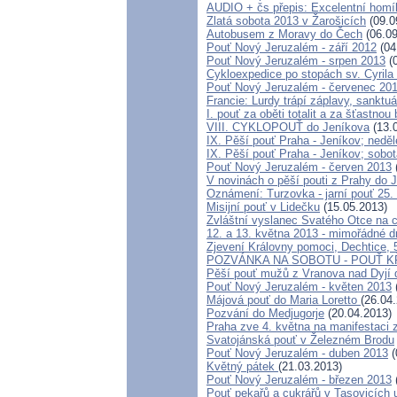
AUDIO + čs přepis: Excelentní homíl
Zlatá sobota 2013 v Žarošicích
(09.0
Autobusem z Moravy do Čech
(06.09
Pouť Nový Jeruzalém - září 2012
(04
Pouť Nový Jeruzalém - srpen 2013
(0
Cykloexpedice po stopách sv. Cyrila
Pouť Nový Jeruzalém - červenec 20
Francie: Lurdy trápí záplavy, sanktu
I. pouť za oběti totalit a za šťastn
VIII. CYKLOPOUŤ do Jeníkova
(13.
IX. Pěší pouť Praha - Jeníkov; neděl
IX. Pěší pouť Praha - Jeníkov; sobo
Pouť Nový Jeruzalém - červen 2013
V novinách o pěší pouti z Prahy do 
Oznámení: Turzovka - jarní pouť 25.
Misijní pouť v Lidečku
(15.05.2013)
Zvláštní vyslanec Svatého Otce na c
12. a 13. května 2013 - mimořádné 
Zjevení Královny pomoci, Dechtice, 
POZVÁNKA NA SOBOTU - POUŤ 
Pěší pouť mužů z Vranova nad Dyjí 
Pouť Nový Jeruzalém - květen 2013
Májová pouť do Maria Loretto
(26.04
Pozvání do Medjugorje
(20.04.2013)
Praha zve 4. května na manifestaci 
Svatojánská pouť v Železném Brodu
Pouť Nový Jeruzalém - duben 2013
(
Květný pátek
(21.03.2013)
Pouť Nový Jeruzalém - březen 2013
Pouť pekařů a cukrářů v Tasovicích