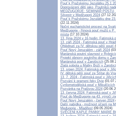
Pouť k Pražskému Jezulátku 25.1.2
Doprovázení dětí jako „Poutníků nadě
MEDŽUGORJE: SEMINÁŘ PŮSTU, T
Silvestr v Medžugorji 2024
(27.12.20
Pouť k Pražskému Jezulátku dne 23.
(22.11.2024)
Noční eucharistické procesí na Svatý
Medžugorje - říjnová pouť mužů s P.
místa
(17.10.2024)
13. října 2024 v 16 hodin: Fatimská
13. září 2024 - Fatimská pouť v Hrá
Ohlédnutí za IV. dětskou pěší poutí
Pouť Nový Jeruzalém - září 2024
(03
Mariánská poutní slavnost v Rybnicí
Projekt obnovy poutního domu v Žar
Mariánská pouť v Žarošicích
(25.08.
Zlatá sobota u Matky Boží v Žarošic
13. srpen 2024: Fatimská pouť v Jiřic
IV. dětská pěší pouť ze Štítar do Vr
13. 7. 2024 - Fatimská pouť v Jiřicíc
Pozvání k prameni řeky Dyje
(01.07.
Cyrilometodějská pouť v Mikulčicích
Pozvánka na Prašivou 2024
(20.06.2
13. června 2024: Fatimská pouť v Jiř
Pouť do Medžugorje na 43. výročí zjev
Pouť Nový Jeruzalém - červen 2024
Další nabídka - možnost účasti na M
Međugorje - Mladifest
(09.05.2024)
SVĚCENÍ KAPLE PANNY MARIE BO
13. květen 2024: Fatimská pouť v Jiř