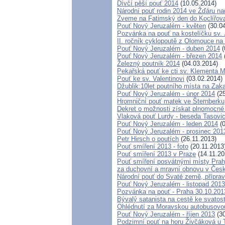
Dívčí pěší pouť 2014
(10.05.2014)
Národní pouť rodin 2014 ve Žďáru n
Zveme na Fatimský den do Koclířova
Pouť Nový Jeruzalém - květen
(30.04
Pozvánka na pouť na kostelíčku sv.
II. ročník cyklopoutě z Olomouce na
Pouť Nový Jeruzalém - duben 2014
(
Pouť Nový Jeruzalém - březen 2014
Železný poutník 2014
(04.03.2014)
Pekařská pouť ke cti sv. Klementa 
Pouť ke sv. Valentinovi
(03.02.2014)
Džublik:10let poutního místa na Zaka
Pouť Nový Jeruzalém - únor 2014
(25
Hromniční pouť matek ve Šternberku
Dekret o možnosti získat plnomocné
Vlaková pouť Lurdy - beseda Tasovi
Pouť Nový Jeruzalém - leden 2014
(0
Pouť Nový Jeruzalém - prosinec 201
Petr Hirsch o poutích
(26.11.2013)
Pouť smíření 2013 - foto
(20.11.2013
Pouť smíření 2013 v Praze
(14.11.20
Pouť smíření posvátnými místy Pra
za duchovní a mravní obnovu v Česk
Národní pouť do Svaté země, příprav
Pouť Nový Jeruzalém - listopad 2013
Pozvánka na pouť - Praha 30.10.201
Bývalý satanista na cestě ke svatos
Ohlédnutí za Moravskou autobusovou 
Pouť Nový Jeruzalém - říjen 2013
(30
Podzimní pouť na horu Živčáková u T