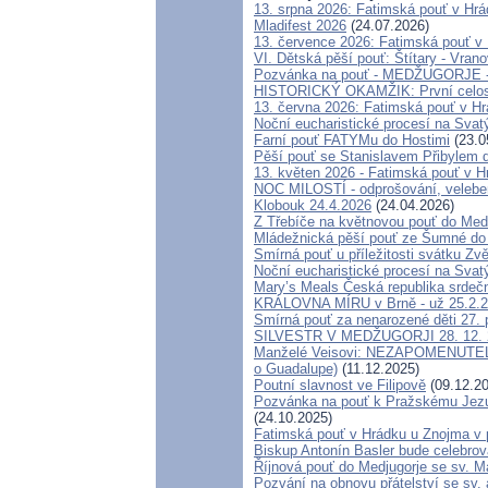
13. srpna 2026: Fatimská pouť v Hr
Mladifest 2026
(24.07.2026)
13. července 2026: Fatimská pouť v
VI. Dětská pěší pouť: Štítary - Vrano
Pozvánka na pouť - MEDŽUGORJE - 4
HISTORICKÝ OKAMŽIK: První celosvě
13. června 2026: Fatimská pouť v H
Noční eucharistické procesí na Svat
Farní pouť FATYMu do Hostimi
(23.0
Pěší pouť se Stanislavem Přibylem 
13. květen 2026 - Fatimská pouť v 
NOC MILOSTÍ - odprošování, velebení
Klobouk 24.4.2026
(24.04.2026)
Z Třebíče na květnovou pouť do Med
Mládežnická pěší pouť ze Šumné do
Smírná pouť u příležitosti svátku Zv
Noční eucharistické procesí na Svat
Mary’s Meals Česká republika srdeč
KRÁLOVNA MÍRU v Brně - už 25.2.
Smírná pouť za nenarozené děti 27.
SILVESTR V MEDŽUGORJI 28. 12. 202
Manželé Veisovi: NEZAPOMENUTE
o Guadalupe)
(11.12.2025)
Poutní slavnost ve Filipově
(09.12.20
Pozvánka na pouť k Pražskému Jezul
(24.10.2025)
Fatimská pouť v Hrádku u Znojma v p
Biskup Antonín Basler bude celebrov
Říjnová pouť do Medjugorje se sv. M
Pozvání na obnovu přátelství se sv.