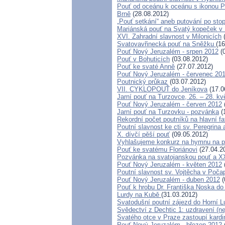
Pouť od oceánu k oceánu s ikonou P
Brně
(28.08.2012)
„Pouť setkání“ aneb putování po sto
Mariánská pouť na Svatý kopeček v
XVI. Zahradní slavnost v Milonicích
(
Svatovavřinecká pouť na Sněžku
(16
Pouť Nový Jeruzalém - srpen 2012
(0
Pouť v Bohuticích
(03.08.2012)
Pouť ke svaté Anně
(27.07.2012)
Pouť Nový Jeruzalém - červenec 20
Poutnický průkaz
(03.07.2012)
VII. CYKLOPOUŤ do Jeníkova
(17.0
Jarní pouť na Turzovce, 26. – 28. k
Pouť Nový Jeruzalém - červen 2012
Jarní pouť na Turzovku - pozvánka
(
Rekordní počet poutníků na hlavní f
Poutní slavnost ke cti sv. Peregrina
X. dívčí pěší pouť
(09.05.2012)
Vyhlašujeme konkurz na hymnu na p
Pouť ke svatému Floriánovi
(27.04.2
Pozvánka na svatojanskou pouť a XX
Pouť Nový Jeruzalém - květen 2012
Poutní slavnost sv. Vojtěcha v Poča
Pouť Nový Jeruzalém - duben 2012
(
Pouť k hrobu Dr. Františka Noska do
Lurdy na Kubě
(31.03.2012)
Svatodušní poutní zájezd do Horní 
Svědectví z Dechtic 1: uzdravení (ne
Svatého otce v Praze zastoupí kard
Pouť Nový Jeruzalém - březen 2012