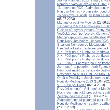
Jak na Mladifest 2023: s Mary’s M
Národní Svatováclavská pouť 2023
(
13. července 2022: Fatimská pouť v J
Pan Jan Němec - organizátor poutí do
To nevymyslíš, aneb jak jsem se set
(05.07.2023)
Mariánská pouť ve Mcelích
(29.06.20
13. června 2023: Fatimská pouť v Jiř
Prožijte 42. výročí zjevení Panny Mar
Vodácká pouť "po řece sv. Klementa
Medžugorje - pozvání na Mladifest
(0
Pouť Nový Jeruzalém - červen 2023
S panem Němcem do Medžugorje - 42
Dvě Srdce Lásky: Srdečně zveme k Je
XIX. Pěší pouť z Prahy do Jeníkova 
XIX. Pěší pouť z Prahy do Jeníkova 
XIX. Pěší pouť z Prahy do Jeníkova 
13. 5. 2023 - Fatimská pouť do koste
Jarní pouť na poutním místě Turzov
Pěší pouť mužů ze Senice do Šaští
Pozvánka na MODLITBU ZA MÍR - Me
Ornát s Pražským Jezulátkem od úča
Pouť do Medjugorje 2023
(13.04.2023
VIII. Pěší pouť rodin
(02.04.2023)
Pozvání na pouť - Velikonoční Medžug
Noční eucharistické procesí na Svat
Železný poutník 2023
(16.03.2023)
Svatoklementská pekařská pouť
(11.
Pouť do Medžugorje - svátek Božího m
(23.02.2023)