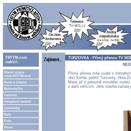
FATYM.com
TURZOVKA - Přímý přenos TV NOE 
nabízí:
NEDĚ
Hlavní strana
Přímý přenos mše svaté s žehnáním
www.FATYM.com
obci Korňa, poblíž Turzovky. Hora Ž
Marie již v polovině minulého stole
Bude a zveme!
z darů věřících. Jeho stavba začala
Bohoslužby
Farnosti
Adoptivní farnost
Zpravodaj
Bylo
Foto
Hesla