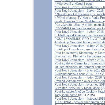
Přímý přenos - Poutní mše svatá k B
* Mše svatá z Národní pouti
*Korunka k Božímu milosrdenství - K
Pouť Nový Jeruzalém - červen 2016
* Národní pouť v Krakově již v sobot
* Přímé přenosy TV Noe a Radia Pro
Svatý Kopeček: Pouť Modliteb za n
Pán zázraků: Úžasný příběh nezniči
POZVÁNKA na františkánskou pouť do 
Pouť Nový Jeruzalém - květen 2016
6. Medžugorské setkání na Slovensk
POUŤ LÉKÁRNÍKŮ PRO ŽIVOT A J
Arcibiskup Graubner bude v rodišti 
Pouť Nový Jeruzalém - duben 2016
(
I. pěší pouť za obnovu manželství a 
Pouť ke svatému Klementovi v Taso
Slavnosti sv. Klementa Hofbauera ve
Pouť Nový Jeruzalém - březen 2016
Pouť svatého Klementa v Tasovicíc
Již jste přihlášeni na Národní pouť 
Pouť Nový Jeruzalém - únor 2016
(29
Cyrilometodějská pouť 2016 - XXXV.
Pouť Nový Jeruzalém - leden 2016
(2
Přehled významných akcí v roce 20
Pouť Nový Jeruzalém - prosinec 201
Silvestr a Nový rok v Medžugorje
(25
Pouť ke svaté Anežce České v Hrád
Tady jsem doma
(09.11.2015)
Pouť Nový Jeruzalém - listopad 2015
TURZOVKA - posvěcení chrámu na h