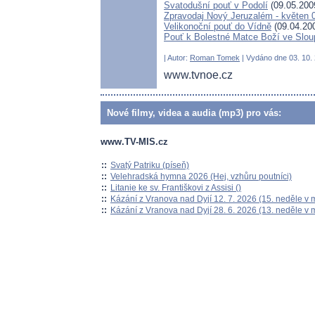
Svatodušní pouť v Podolí
(09.05.200
Zpravodaj Nový Jeruzalém - květen 
Velikonoční pouť do Vídně
(09.04.20
Pouť k Bolestné Matce Boží ve Slou
| Autor:
Roman Tomek
| Vydáno dne 03. 10. 
www.tvnoe.cz
Nové filmy, videa a audia (mp3) pro vás:
www.TV-MIS.cz
::
Svatý Patriku (píseň)
::
Velehradská hymna 2026 (Hej, vzhůru poutníci)
::
Litanie ke sv. Františkovi z Assisi ()
::
Kázání z Vranova nad Dyjí 12. 7. 2026 (15. neděle v 
::
Kázání z Vranova nad Dyjí 28. 6. 2026 (13. neděle v 