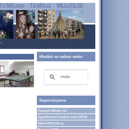
TV-MIS.com
TV-MIS.cz
MILUJTE.SE
Hledání na našem webu:
Doporučujeme:
Časopis Milujte se!
Společenství čistých srdcí (SČS)
Web KATOLIK.cz