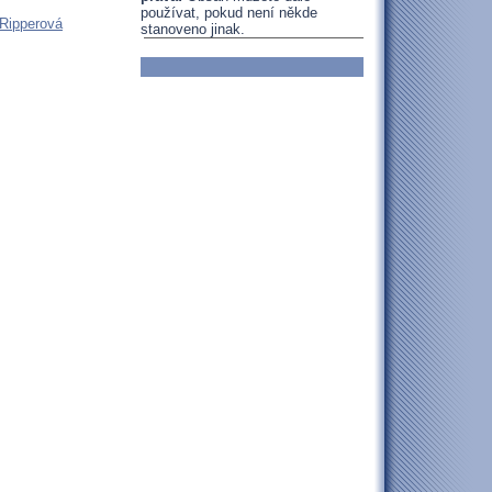
používat, pokud není někde
 Ripperová
stanoveno jinak.