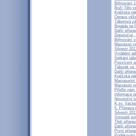
Biřmování 1
Boží Tělo v
Kněžská rek
Oprava věže
Táborová zá
Brigáda na f
Další přípr
Doporučuji -
Biřmování v
Masopust ve
Silvestr 201
Vyrábění ad
Setkání táb
Posvícení a
Táborák ve 
Další přípra
Kněžská rek
Masopustní 
Masopust ve
Přijďte nám
Informace pr
Novoroční t
K sv. Václa
5. Příprava
Silvestr 201
Vstoupili j
Třetí přípra
Další přípra
První přípra
Poděkování 