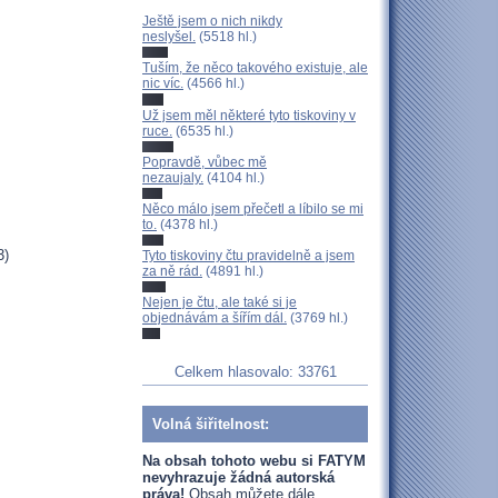
Ještě jsem o nich nikdy
neslyšel.
(5518 hl.)
Tuším, že něco takového existuje, ale
nic víc.
(4566 hl.)
Už jsem měl některé tyto tiskoviny v
ruce.
(6535 hl.)
Popravdě, vůbec mě
nezaujaly.
(4104 hl.)
Něco málo jsem přečetl a líbilo se mi
to.
(4378 hl.)
3)
Tyto tiskoviny čtu pravidelně a jsem
za ně rád.
(4891 hl.)
Nejen je čtu, ale také si je
objednávám a šířím dál.
(3769 hl.)
Celkem hlasovalo: 33761
Volná šiřitelnost:
Na obsah tohoto webu si FATYM
nevyhrazuje žádná autorská
práva!
Obsah můžete dále