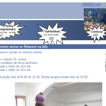
AMIMS.net
tolním tenise ve Štítarech na faře
mace k turnaji ve stolním tenise.
 v sobotu 23. února.
 rozděleni do dvou družstev:
ude s hráči do 15-ti let
ude s hráči od 15-ti let
na bude hrát od 9:30 do 11:30. Druhá skupina bude hrát od 15:00.