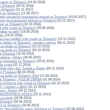
opust ve Štítarech
(14.02.2018)
 Štítarech
(20.01.2018)
 Štítarská
(15.12.2017)
n ve Štítarech
(12.09.2017)
opět uskutečnil masopustní průvod ve Štítarech
(10.03.2017)
me na masopustní průvod ve Štítarech
(31.01.2017)
ané ve Štítarech
(10.10.2016)
 mše svatá ve Štítarech
(29.08.2016)
tábor na faře?
(14.06.2016)
ary
(14.03.2016)
a času nedělní mše svaté ve Štítarech!
(23.12.2015)
í varhan ve Štítarech - prosba o pomoc
(04.11.2015)
za úrodu ve Štítarech
(15.10.2015)
za úrodu ve Štítarech
(03.10.2015)
e Štítarech
(15.09.2015)
olekce - Štítary
(29.05.2015)
se masopust ve Štítarech
(19.02.2015)
še svatá
(02.12.2014)
ížek mezi obcí Šumná a Štítary
(05.11.2014)
vé Proglasa
(08.10.2014)
za úrodu ve Štítarech 2014
(21.09.2014)
ve Štítarech - POZOR ZMĚNA
(01.09.2014)
ká svíčková mše svatá ve Štítarech
(26.12.2013)
3 + setkání s dětmi
(21.12.2013)
ce - Štítary
(29.11.2013)
 ADVENTNÍCH VĚNCŮ
(23.11.2013)
 za úrodu
(18.09.2013)
Štítarech
(30.06.2013)
3 ve Štítarech
(18.06.2013)
hy Nejsvětějšího srdce Ježíšova ve Štítarech
(07.06.2013)