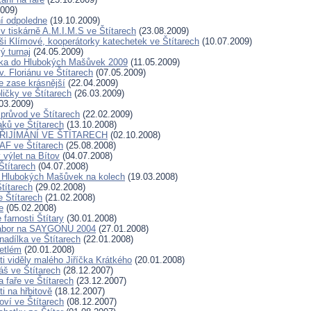
009)
ní odpoledne
(19.10.2009)
 v tiskárně A.M.I.M.S ve Štítarech
(23.08.2009)
ši Klímové, kooperátorky katechetek ve Štítarech
(10.07.2009)
ý turnaj
(24.05.2009)
ďka do Hlubokých Mašůvek 2009
(11.05.2009)
. Floriánu ve Štítarech
(07.05.2009)
e zase krásnější
(22.04.2009)
ličky ve Štítarech
(26.03.2009)
03.2009)
průvod ve Štítarech
(22.02.2009)
aků ve Štítarech
(13.10.2008)
PŘIJÍMÁNÍ VE ŠTÍTARECH
(02.10.2008)
AF ve Štítarech
(25.08.2008)
 výlet na Bítov
(04.07.2008)
Štítarech
(04.07.2008)
o Hlubokých Mašůvek na kolech
(19.03.2008)
títarech
(29.02.2008)
 Štítarech
(21.02.2008)
e
(05.02.2008)
farnosti Štítary
(30.01.2008)
ábor na SAYGONU 2004
(27.01.2008)
nadílka ve Štítarech
(22.01.2008)
betlém
(20.01.2008)
ti viděly malého Jiříčka Krátkého
(20.01.2008)
áš ve Štítarech
(28.12.2007)
 faře ve Štítarech
(23.12.2007)
ti na hřbitově
(18.12.2007)
oví ve Štítarech
(08.12.2007)