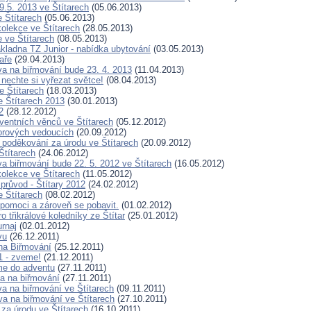
9.5. 2013 ve Štítarech
(05.06.2013)
e Štítarech
(05.06.2013)
olekce ve Štítarech
(28.05.2013)
 ve Štítarech
(08.05.2013)
kladna TZ Junior - nabídka ubytování
(03.05.2013)
aře
(29.04.2013)
ava na biřmování bude 23. 4. 2013
(11.04.2013)
 nechte si vyřezat světce!
(08.04.2013)
e Štítarech
(18.03.2013)
 Štítarech 2013
(30.01.2013)
2
(28.12.2012)
ventních věnců ve Štítarech
(05.12.2012)
orových vedoucích
(20.09.2012)
 poděkování za úrodu ve Štítarech
(20.09.2012)
Štítarech
(24.06.2012)
va biřmování bude 22. 5. 2012 ve Štítarech
(16.05.2012)
olekce ve Štítarech
(11.05.2012)
průvod - Štítary 2012
(24.02.2012)
 Štítarech
(08.02.2012)
 pomoci a zároveň se pobavit.
(01.02.2012)
o třikrálové koledníky ze Štítar
(25.01.2012)
urnaj
(02.01.2012)
vu
(26.12.2011)
 na Biřmování
(25.12.2011)
1 - zveme!
(21.12.2011)
sme do adventu
(27.11.2011)
va na biřmování
(27.11.2011)
va na biřmování ve Štítarech
(09.11.2011)
va na biřmování ve Štítarech
(27.10.2011)
za úrodu ve Štítarech
(16.10.2011)