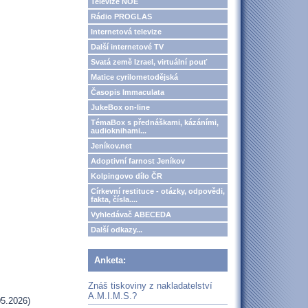
Televize NOE
Rádio PROGLAS
Internetová televize
Další internetové TV
Svatá země Izrael, virtuální pouť
Matice cyrilometodějská
Časopis Immaculata
JukeBox on-line
TémaBox s přednáškami, kázáními,
audioknihami...
Jeníkov.net
Adoptivní farnost Jeníkov
Kolpingovo dílo ČR
Církevní restituce - otázky, odpovědi,
fakta, čísla....
Vyhledávač ABECEDA
Další odkazy...
Anketa:
Znáš tiskoviny z nakladatelství
A.M.I.M.S.?
5.2026)