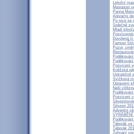
Letošní mas
Masopust ve
Panna Maria
Adorační de
Po roce se 
Srdečně zve
Mladí křesť
Posvícenská
Dovolená či 
Farnost Štít
Pozor, změn
Restaurován
Poděkování 
Poděkování 
Posvícení v
Kněžská rek
Uskutečnil 
Svíčková m
Opravený kř
Naši vítězo
Poděkování 
Posvícení 
Silvestrovs
Silvestr 201
Adventní věn
VYRÁBĚNÍ
Poděkování
Táborák ve 
Táborák 201
Žehnání soc