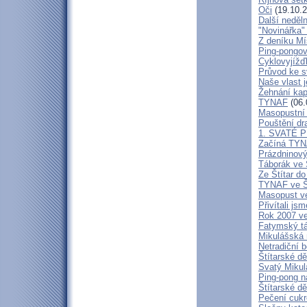
Oči
(19.10.2
Další neděl
"Novinářka"
Z deníku Mí
Ping-pongov
Cyklovyjíž
Průvod ke sv
Naše vlast j
Žehnání kap
TYNAF
(06.
Masopustní 
Pouštění dr
1. SVATÉ 
Začíná TYN
Prázdninový
Táborák ve 
Ze Štítar d
TYNAF ve Š
Masopust ve
Přivítali jsm
Rok 2007 ve 
Fatymský t
Mikulášská 
Netradiční 
Štítarské dě
Svatý Mikul
Ping-pong na
Štítarské dě
Pečení cukr