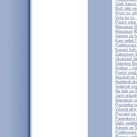
Opět šance 
Boží tělo ve
První sv. p
Úcta ke sv. 
Poutní mše 
Masopust 2
Masopust
(0
Advent ve f
Kam jedeš?
Poděkování 
Kosení hořc
Zakončení š
Ukončení šk
Slavnost Bo
Květen – m
Postní snaž
Muzikál ve 
Hudebně dra
Srdečně zve
Na faře ve Š
Jarní prázdn
Masopust ve
Pozvánka n
Víkend plný
Pozvání na p
Panenkový 
Další neděle
Advent ve Š
Poděkování 
Říjnová setk