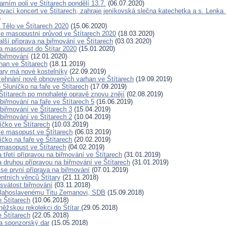
arním poli ve Štítarech pondělí 13.7.
(06.07.2020)
ovací koncert ve Štítarech, zahraje jeníkovská slečna katechetka a s. Lenka
)
Tělo ve Štítarech 2020
(15.06.2020)
se masopustní průvod ve Štítarech 2020
(18.03.2020)
lší příprava na biřmování ve Štítarech
(03.03.2020)
 masopust do Štítar 2020
(15.01.2020)
 biřmování
(12.01.2020)
han ve Štítarech
(18.11.2019)
tary má nové kostelníky
(22.09.2019)
žehnání nově obnovených varhan ve Štítarech
(19.09.2019)
 Sluníčko na faře ve Štítarech
(17.09.2019)
Štítarech po mnohaleté opravě znovu znějí
(02.08.2019)
biřmování na faře ve Štítarech 5
(16.06.2019)
 biřmování ve Štítarech 3
(15.04.2019)
 biřmování ve Štítarech 2
(10.04.2019)
íčko ve Štítarech
(10.03.2019)
se masopust ve Štítarech
(06.03.2019)
íčko na faře ve Štítarech
(20.02.2019)
masopust ve Štítarech
(04.02.2019)
 třetí přípravou na biřmování ve Štítarech
(31.01.2019)
a druhou přípravou na biřmování ve Štítarech
(31.01.2019)
 se první příprava na biřmování
(07.01.2019)
ntních věnců Štítary
(21.11.2018)
 svátost biřmování
(03.11.2018)
blahoslavenému Titu Zemanovi, SDB
(15.09.2018)
e Štítarech
(10.06.2018)
ěžskou rekolekci do Štítar
(29.05.2018)
e Štítarech
(22.05.2018)
a sponzorský dar
(15.05.2018)