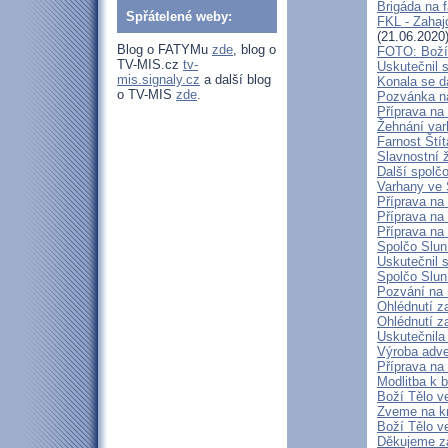
Brigáda na f
Spřátelené weby:
FKL - Zahaj
(21.06.2020
Blog o FATYMu
zde
, blog o
FOTO: Boží 
TV-MIS.cz
tv-
Uskutečnil 
mis.signaly.cz
a další blog
Konala se da
o TV-MIS
zde
.
Pozvánka na
Příprava na
Žehnání var
Farnost Ští
Slavnostní 
Další spolčo
Varhany ve 
Příprava na 
Příprava na
Příprava na
Spolčo Slun
Uskutečnil 
Spolčo Slun
Pozvání na 
Ohlédnutí za
Ohlédnutí z
Uskutečnila
Výroba adve
Příprava na
Modlitba k 
Boží Tělo v
Zveme na kn
Boží Tělo v
Děkujeme z