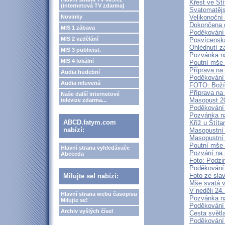
Křest ve Ští
(internetová TV zdarma)
Svatomatěj
Novinky
Velikonoční
Dokončena o
MIS 1 zábava
Poděkování 
MIS 2 vzdělání
Posvícenská
Ohlédnutí z
MIS 3 publicist.
Pozvánka na
MIS 4 lokální
Poutní mše s
Příprava na
Audia hudební
Poděkování 
Audia mluvená
FOTO: Boží 
Příprava na
Naše další internetové
Masopust 20
televize zdarma...
Poděkování 
Pozvánka na
ABCD.fatym.com
Kříž u Štít
nabízí:
Masopustní 
Masopustní 
Poutní mše s
Hlavní strana vyhledávače
Pozvání na 
Abeceda
Foto: Podzi
Poděkování 
Foto ze sla
Milujte se! nabízí:
Mše svatá v
V neděli 24
Hlavní strana webu časopisu
Pozvánka n
Milujte se!
Poděkování 
Archiv vyšlých čísel
Cesta světl
Poděkování 