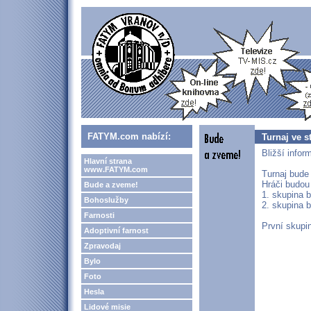
FATYM.com nabízí:
Turnaj ve s
Bližší infor
Hlavní strana
www.FATYM.com
Turnaj bude
Hráči budou
Bude a zveme!
1. skupina b
Bohoslužby
2. skupina b
Farnosti
První skupi
Adoptivní farnost
Zpravodaj
Bylo
Foto
Hesla
Lidové misie