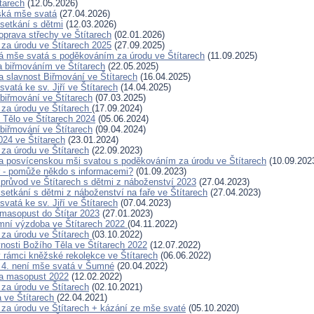
tarech
(12.05.2026)
ská mše svatá
(27.04.2026)
 setkání s dětmi
(12.03.2026)
prava střechy ve Štítarech
(02.01.2026)
za úrodu ve Štítarech 2025
(27.09.2025)
 mše svatá s poděkováním za úrodu ve Štítarech
(11.09.2025)
a biřmováním ve Štítarech
(22.05.2025)
 slavnost Biřmování ve Štítarech
(16.04.2025)
vatá ke sv. Jiří ve Štítarech
(14.04.2025)
 biřmování ve Štítarech
(07.03.2025)
za úrodu ve Štítarech
(17.09.2024)
Tělo ve Štítarech 2024
(05.06.2024)
 biřmování ve Štítarech
(09.04.2024)
24 ve Štítarech
(23.01.2024)
za úrodu ve Štítarech
(22.09.2023)
 posvícenskou mši svatou s poděkováním za úrodu ve Štítarech
(10.09.202
ar - pomůže někdo s informacemi?
(01.09.2023)
průvod ve Štítarech s dětmi z náboženství 2023
(27.04.2023)
setkání s dětmi z náboženství na faře ve Štítarech
(27.04.2023)
vatá ke sv. Jiří ve Štítarech
(07.04.2023)
masopust do Štítar 2023
(27.01.2023)
mní výzdoba ve Štítarech 2022
(04.11.2022)
za úrodu ve Štítarech
(03.10.2022)
vnosti Božího Těla ve Štítarech 2022
(12.07.2022)
 rámci kněžské rekolekce ve Štítarech
(06.06.2022)
. 4. není mše svatá v Šumné
(20.04.2022)
a masopust 2022
(12.02.2022)
za úrodu ve Štítarech
(02.10.2021)
a ve Štítarech
(22.04.2021)
za úrodu ve Štítarech + kázání ze mše svaté
(05.10.2020)