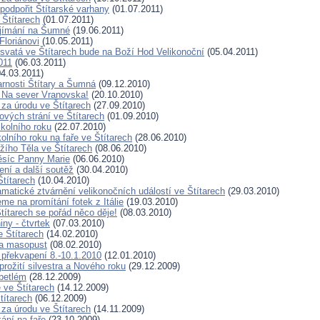
podpořit Štítarské varhany
(01.07.2011)
 Štítarech
(01.07.2011)
řijímání na Šumné
(19.06.2011)
Floriánovi
(10.05.2011)
svatá ve Štítarech bude na Boží Hod Velikonoční
(05.04.2011)
011
(06.03.2011)
4.03.2011)
arnosti Štítary a Šumná
(09.12.2010)
 Na sever Vranovska!
(20.10.2010)
za úrodu ve Štítarech
(27.09.2010)
ových strání ve Štítarech
(01.09.2010)
kolního roku
(22.07.2010)
olního roku na faře ve Štítarech
(28.06.2010)
žího Těla ve Štítarech
(08.06.2010)
ěsíc Panny Marie
(06.06.2010)
ení a další soutěž
(30.04.2010)
Štítarech
(10.04.2010)
matické ztvárnění velikonočních událostí ve Štítarech
(29.03.2010)
me na promítání fotek z Itálie
(19.03.2010)
títarech se pořád něco děje!
(08.03.2010)
iny - čtvrtek
(07.03.2010)
 Štítarech
(14.02.2010)
a masopust
(08.02.2010)
 překvapení 8.-10.1.2010
(12.01.2010)
rožití silvestra a Nového roku
(29.12.2009)
betlém
(28.12.2009)
 ve Štítarech
(14.12.2009)
títarech
(06.12.2009)
za úrodu ve Štítarech
(14.11.2009)
ání na faře
(23.10.2009)