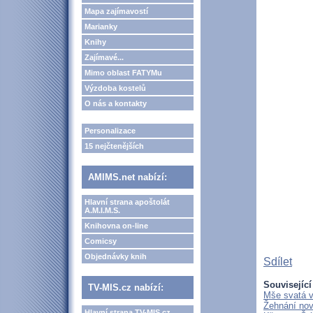
Mapa zajímavostí
Marianky
Knihy
Zajímavé...
Mimo oblast FATYMu
Výzdoba kostelů
O nás a kontakty
Personalizace
15 nejčtenějších
AMIMS.net nabízí:
Hlavní strana apoštolát
A.M.I.M.S.
Knihovna on-line
Comicsy
Objednávky knih
Sdílet
Související
TV-MIS.cz nabízí:
Mše svatá v
Žehnání nov
Hlavní strana TV-MIS.cz