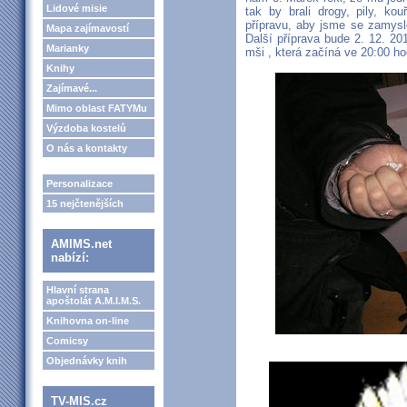
Lidové misie
tak by brali drogy, pily, ko
přípravu, aby jsme se zamyslel
Mapa zajímavostí
Další příprava bude 2. 12. 2
Marianky
mši , která začíná ve 20:00 ho
Knihy
Zajímavé...
Mimo oblast FATYMu
Výzdoba kostelů
O nás a kontakty
Personalizace
15 nejčtenějších
AMIMS.net
nabízí:
Hlavní strana
apoštolát A.M.I.M.S.
Knihovna on-line
Comicsy
Objednávky knih
TV-MIS.cz