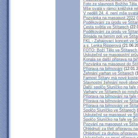
Foto ze slavnosti Božího Těla
Mše svatá v rámci kněžské re
V neděli 24. 4. není mše sva
Pozvánka na masopust 2022
(
Poděkování za úrodu ve Štíta
Cesta světla ve Štítarech
(22.
Poděkování za úrodu ve Štíta
Brigáda na farním poli ve Štíta
FKL - Zahajovací koncert ve Š
a s. Lenka Ripperová
(21.06.2
FOTO: Boží Tělo ve Štítarech
Uskutečnil se masopustní prů
Konala se další příprava na bi
Pozvánka na masopust do Ští
Příprava na biřmování
(12.01.
Žehnání varhan ve Štítarech
(1
Farnost Štítary má nové koste
Slavnostní žehnání nově obno
Další spolčo Sluníčko na faře 
Varhany ve Štítarech po mnoha
Příprava na biřmování na faře 
Příprava na biřmování ve Štít
Příprava na biřmování ve Štít
Spolčo Sluníčko ve Štítarech
(
Uskutečnil se masopust ve Št
Spolčo Sluníčko na faře ve Št
Pozvání na masopust ve Štíta
Ohlédnutí za třetí přípravou n
Ohlédnutí za druhou přípravou
Uskutečnila se první příprava 