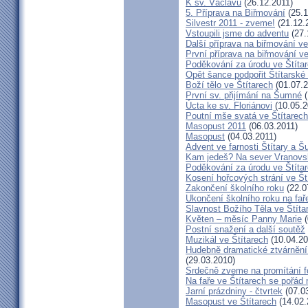
K sv. Václavu
(26.12.2011)
5. Příprava na Biřmování
(25.1
Silvestr 2011 - zveme!
(21.12.
Vstoupili jsme do adventu
(27.
Další příprava na biřmování ve
První příprava na biřmování ve
Poděkování za úrodu ve Štíta
Opět šance podpořit Štítarské
Boží tělo ve Štítarech
(01.07.2
První sv. přijímání na Šumné
(
Úcta ke sv. Floriánovi
(10.05.2
Poutní mše svatá ve Štítarec
Masopust 2011
(06.03.2011)
Masopust
(04.03.2011)
Advent ve farnosti Štítary a 
Kam jedeš? Na sever Vranovs
Poděkování za úrodu ve Štíta
Kosení hořcových strání ve Št
Zakončení školního roku
(22.0
Ukončení školního roku na fař
Slavnost Božího Těla ve Štíta
Květen – měsíc Panny Marie
(
Postní snažení a další soutěž
Muzikál ve Štítarech
(10.04.20
Hudebně dramatické ztvárnění 
(29.03.2010)
Srdečně zveme na promítání fo
Na faře ve Štítarech se pořád 
Jarní prázdniny - čtvrtek
(07.0
Masopust ve Štítarech
(14.02.