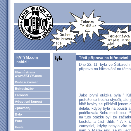
FATYM.com
Třetí příprava na biřmování
nabízí:
Dne 22. 11. byla ve Štítarech 
příprava na biřmování na téma 
Hlavní strana
www.FATYM.com
Bude a zveme!
Bohoslužby
Jako první otázka byla “ Kd
Farnosti
protože se trochu styděli, ale 
Adoptivní farnost
blbě kdyby se přihlásil jenom
Zpravodaj
dělala, kdyby byla na poušti a
poděkovala Bohu modlitbou. P
Bylo
na tuto otázku byli ze začatk
Foto
kostela a číst Bibli. “ A k
zamyslel, kdyby nebyla víra t
Hesla
nám o. Marek řekl, že mu jedn