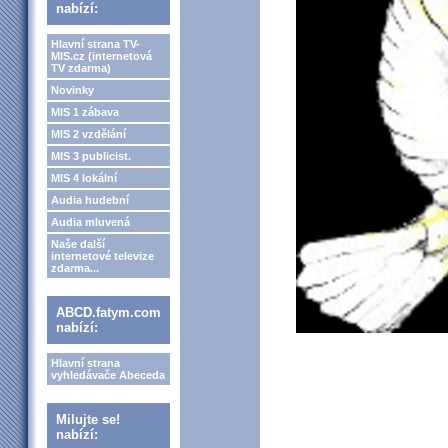
nabízí:
Hlavní strana TV-
MIS.cz (internetová
TV zdarma)
Novinky
MIS 1 zábava
MIS 2 vzdělání
MIS 3 publicist.
MIS 4 lokální
Audia hudební
Audia mluvená
Naše další
internetové televize
zdarma...
ABCD.fatym.com
nabízí:
Hlavní strana
vyhledávače Abeceda
Milujte se!
nabízí: