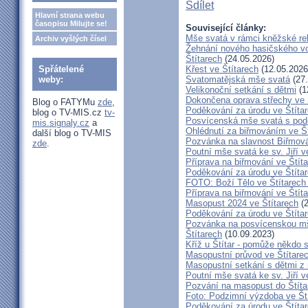
Sdílet
Hlavní strana webu
časopisu Milujte se!
Související články:
Mše svatá v rámci kněžské re
Archiv vyšlých čísel
Žehnání nového hasičského vo
Štítarech
(24.05.2026)
Spřátelené
Křest ve Štítarech
(12.05.2026
weby:
Svatomatějská mše svatá
(27.
Velikonoční setkání s dětmi
(1
Dokončena oprava střechy ve 
Blog o FATYMu
zde
,
Poděkování za úrodu ve Štíta
blog o TV-MIS.cz
tv-
Posvícenská mše svatá s pod
mis.signaly.cz
a
Ohlédnutí za biřmováním ve Š
další blog o TV-MIS
Pozvánka na slavnost Biřmová
zde
.
Poutní mše svatá ke sv. Jiří v
Příprava na biřmování ve Štít
Poděkování za úrodu ve Štíta
FOTO: Boží Tělo ve Štítarech
Příprava na biřmování ve Štít
Masopust 2024 ve Štítarech
(2
Poděkování za úrodu ve Štíta
Pozvánka na posvícenskou mš
Štítarech
(10.09.2023)
Kříž u Štítar - pomůže někdo 
Masopustní průvod ve Štítare
Masopustní setkání s dětmi z 
Poutní mše svatá ke sv. Jiří v
Pozvání na masopust do Štíta
Foto: Podzimní výzdoba ve Št
Poděkování za úrodu ve Štíta