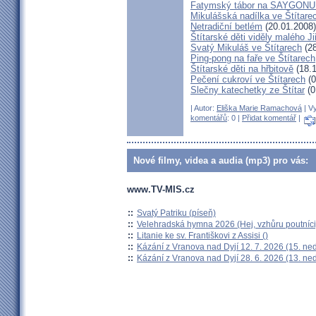
Fatymský tábor na SAYGONU
Mikulášská nadílka ve Štítare
Netradiční betlém
(20.01.2008)
Štítarské děti viděly malého J
Svatý Mikuláš ve Štítarech
(28
Ping-pong na faře ve Štítarech
Štítarské děti na hřbitově
(18.1
Pečení cukroví ve Štítarech
(0
Slečny katechetky ze Štítar
(0
| Autor:
Eliška Marie Ramachová
| Vy
komentářů
: 0 |
Přidat komentář
|
Nové filmy, videa a audia (mp3) pro vás:
www.TV-MIS.cz
::
Svatý Patriku (píseň)
::
Velehradská hymna 2026 (Hej, vzhůru poutníci
::
Litanie ke sv. Františkovi z Assisi ()
::
Kázání z Vranova nad Dyjí 12. 7. 2026 (15. ne
::
Kázání z Vranova nad Dyjí 28. 6. 2026 (13. ne