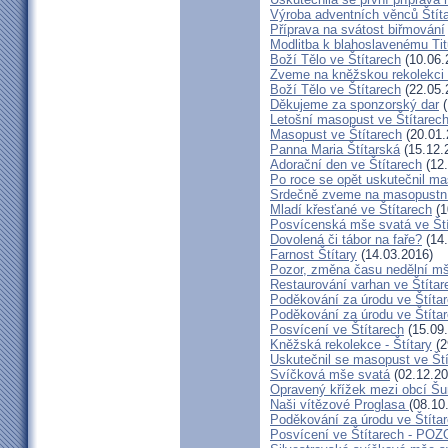
Výroba adventních věnců Štít
Příprava na svátost biřmování
Modlitba k blahoslavenému T
Boží Tělo ve Štítarech
(10.06.
Zveme na kněžskou rekolekci 
Boží Tělo ve Štítarech
(22.05.
Děkujeme za sponzorský dar
(
Letošní masopust ve Štítarec
Masopust ve Štítarech
(20.01.
Panna Maria Štítarská
(15.12.
Adorační den ve Štítarech
(12.
Po roce se opět uskutečnil ma
Srdečně zveme na masopustní
Mladí křesťané ve Štítarech
(1
Posvícenská mše svatá ve Ští
Dovolená či tábor na faře?
(14.
Farnost Štítary
(14.03.2016)
Pozor, změna času nedělní mš
Restaurování varhan ve Štítar
Poděkování za úrodu ve Štíta
Poděkování za úrodu ve Štíta
Posvícení ve Štítarech
(15.09
Kněžská rekolekce - Štítary
(2
Uskutečnil se masopust ve Št
Svíčková mše svatá
(02.12.20
Opravený křížek mezi obcí Šu
Naši vítězové Proglasa
(08.10
Poděkování za úrodu ve Štíta
Posvícení ve Štítarech - P