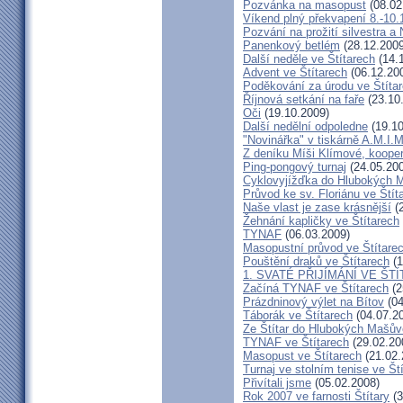
Pozvánka na masopust
(08.02
Víkend plný překvapení 8.-10.
Pozvání na prožití silvestra a
Panenkový betlém
(28.12.2009
Další neděle ve Štítarech
(14.
Advent ve Štítarech
(06.12.20
Poděkování za úrodu ve Štíta
Říjnová setkání na faře
(23.10
Oči
(19.10.2009)
Další nedělní odpoledne
(19.10
"Novinářka" v tiskárně A.M.I.M
Z deníku Míši Klímové, kooper
Ping-pongový turnaj
(24.05.20
Cyklovyjížďka do Hlubokých 
Průvod ke sv. Floriánu ve Štít
Naše vlast je zase krásnější
(2
Žehnání kapličky ve Štítarech
TYNAF
(06.03.2009)
Masopustní průvod ve Štítare
Pouštění draků ve Štítarech
(1
1. SVATÉ PŘIJÍMÁNÍ VE ŠT
Začíná TYNAF ve Štítarech
(2
Prázdninový výlet na Bítov
(04
Táborák ve Štítarech
(04.07.2
Ze Štítar do Hlubokých Mašův
TYNAF ve Štítarech
(29.02.20
Masopust ve Štítarech
(21.02.
Turnaj ve stolním tenise ve Št
Přivítali jsme
(05.02.2008)
Rok 2007 ve farnosti Štítary
(3