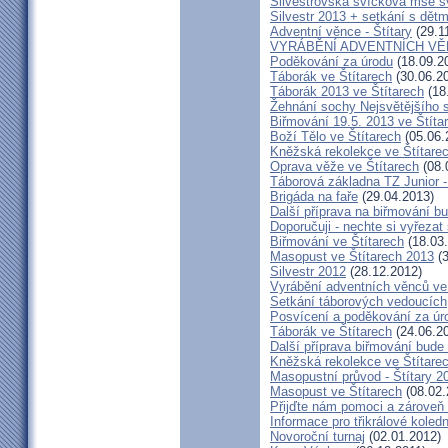
Silvestrovská svíčková mše sv
Silvestr 2013 + setkání s dětm
Adventní věnce - Štítary
(29.1
VYRÁBĚNÍ ADVENTNÍCH V
Poděkování za úrodu
(18.09.2
Táborák ve Štítarech
(30.06.2
Táborák 2013 ve Štítarech
(18
Žehnání sochy Nejsvětějšího s
Biřmování 19.5. 2013 ve Štíta
Boží Tělo ve Štítarech
(05.06.
Kněžská rekolekce ve Štítare
Oprava věže ve Štítarech
(08.
Táborová základna TZ Junior -
Brigáda na faře
(29.04.2013)
Další příprava na biřmování bu
Doporučuji - nechte si vyřezat
Biřmování ve Štítarech
(18.03
Masopust ve Štítarech 2013
(3
Silvestr 2012
(28.12.2012)
Vyrábění adventních věnců ve
Setkání táborových vedoucích
Posvícení a poděkování za úro
Táborák ve Štítarech
(24.06.2
Další příprava biřmování bude 
Kněžská rekolekce ve Štítare
Masopustní průvod - Štítary 2
Masopust ve Štítarech
(08.02.
Přijďte nám pomoci a zároveň 
Informace pro třikrálové koledn
Novoroční turnaj
(02.01.2012)