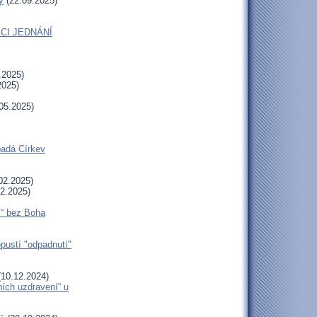
y
(22.09.2025)
CI JEDNÁNÍ
.2025)
2025)
05.2025)
padá Církev
02.2025)
2.2025)
í“ bez Boha
opustí "odpadnutí"
10.12.2024)
ních uzdravení“ u