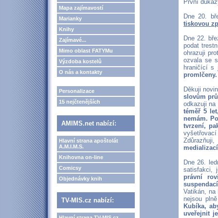
První důkazy
Mapa zajímavostí
Dne 20. bř
Marianky
tiskovou zp
Knihy
Dne 22. bře
Zajímavé...
podat trest
Mimo oblast FATYMu
ohrazuji pro
ozvala se s
Výzdoba kostelů
hraničící s
O nás a kontakty
promlčeny.
Děkuji novi
Personalizace
slovům průt
15 nejčtenějších
odkazuji na
téměř 5 le
nemám. Pok
AMIMS.net nabízí:
tvrzení, p
vyšetřovací
Zdůrazňuji
Hlavní strana apoštolát
A.M.I.M.S.
medializací
Knihovna on-line
Dne 26. led
Comicsy
satisfakci,
právní rov
Objednávky knih
suspendací
Vatikán, na 
nejsou pln
TV-MIS.cz nabízí:
Kubíka, ab
uveřejnit j
Hlavní strana TV-MIS.cz