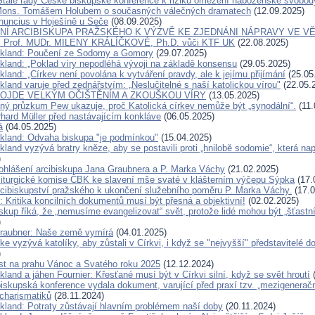
Stálé rady České biskupské konference k riziku omezení náboženské svobod
Mons. Tomášem Holubem o současných válečných dramatech
(12.09.2025)
nuncius v Hoješíně u Seče
(08.09.2025)
Í ARCIBISKUPA PRAŽSKÉHO K VÝZVĚ KE ZJEDNÁNI NÁPRAVY VE VĚ
Prof. MUDr. MILENY KRÁLÍČKOVÉ, Ph.D. vůči KTF UK
(22.08.2025)
ckland: Poučení ze Sodomy a Gomory
(29.07.2025)
ckland: „Poklad víry nepodléhá vývoji na základě konsensu
(29.05.2025)
kland: „Církev není povolána k vytváření pravdy, ale k jejímu přijímání
(25.05
kland varuje před zednářstvím: „Neslučitelné s naší katolickou vírou"
(22.05.
ROJDE VELKÝM OČIŠTĚNÍM A ZKOUŠKOU VÍRY
(13.05.2025)
ný průzkum Pew ukazuje, proč Katolická církev nemůže být „synodální“.
(11.
rhard Müller před nastávajícím konkláve
(06.05.2025)
á
(04.05.2025)
ckland: Odvaha biskupa "je podmínkou"
(15.04.2025)
kland vyzývá bratry kněze, aby se postavili proti „hnilobě sodomie“, která na
)
ohlášení arcibiskupa Jana Graubnera a P. Marka Váchy
(21.02.2025)
liturgické komise ČBK ke slavení mše svaté v klášterním výčepu Sýpka
(17.
rcibiskupství pražského k ukončení služebního poměru P. Marka Váchy.
(17.0
 Kritika koncilních dokumentů musí být přesná a objektivní!
(02.02.2025)
kup říká, že „nemusíme evangelizovat“ svět, protože lidé mohou být „šťastn
)
raubner: Naše země vymírá
(04.01.2025)
ke vyzývá katolíky, aby zůstali v Církvi, i když se "nejvyšší" představitelé d
)
ist na prahu Vánoc a Svatého roku 2025
(12.12.2024)
kland a jáhen Fournier: Křesťané musí být v Církvi silní, když se svět hroutí
(
iskupská konference vydala dokument, varující před praxí tzv. „mezigenerač
 charismatiků
(28.11.2024)
ckland: Potraty zůstávají hlavním problémem naší doby
(20.11.2024)