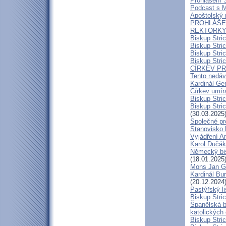
Prohlášení 
Podcast s 
Apoštolský 
PROHLÁŠEN
REKTORKY 
Biskup Stri
Biskup Stri
Biskup Stric
Biskup Stric
CÍRKEV P
Tento nedáv
Kardinál Ge
Církev umír
Biskup Stri
Biskup Stric
(30.03.2025
Společné pr
Stanovisko 
Vyjádření A
Karol Dučák:
Německý bis
(18.01.2025
Mons Jan G
Kardinál Bur
(20.12.2024
Pastýřský l
Biskup Stric
Španělská b
katolických
Biskup Stri