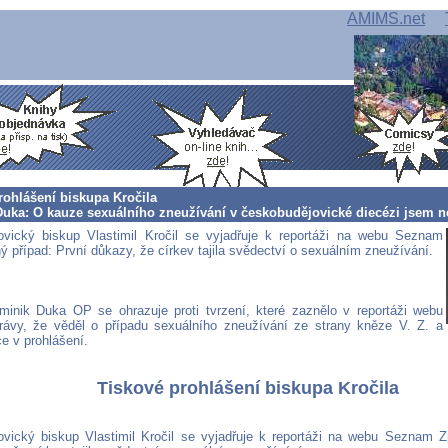
AMIMS.net
rohlášení biskupa Kročila
 Duka: O kauze sexuálního zneužívání v českobudějovické diecézi jsem n
vický biskup Vlastimil Kročil se vyjadřuje k reportáži na webu Seznam
ý případ: První důkazy, že církev tajila svědectví o sexuálním zneužívání.
minik Duka OP se ohrazuje proti tvrzení, které zaznělo v reportáži webu
ávy, že věděl o případu sexuálního zneužívání ze strany kněze V. Z. a
e v prohlášení.
Tiskové prohlášení biskupa Kročila
vický biskup Vlastimil Kročil se vyjadřuje k reportáži na webu Seznam Zp