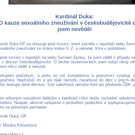
Kardinál Duka:
O kauze sexuálního zneužívání v českobudějovické d
jsem nevěděl
minik Duka OP se ohrazuje proti tvrzení, které zaznělo v reportáži webu Sez
exuálního zneužívání ze strany kněze V. Z. a nekonal. Více v prohlášení.
 proti tvrzení v reportáži na webu Seznam Zprávy, že jsem věděl o případu s
 v diecézi českobudějovické. O těchto skutečnostech jsem nebyl nikdy i
 jsem něco věděl a nekonal.
iskupem pražským, a proto se mé kompetence a pravomoci vztahují po
 pražské. Nepřísluší mi a ani nijak nemohu zasahovat do dění v jiných di
ního biskupa dané diecéze. Tyto záležitosti nemůže řešit ani předseda ČBK,
to otřesným sexuálním deliktům v katolické církvi došlo, rozhodně nebrání
etření. Naopak, aktivně usilujeme o prošetření podezření a spolupracujem
ení na potrestání pachatele.
minik Duka, OP
ů: Monika Klimentová
www.cirkev.cz
,