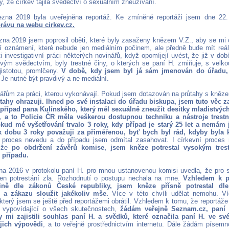
, že církev tajila svědectví o sexuálním zneužívání.
ezna 2019 byla uveřejněna reportáž. Ke zmíněné reportáži jsem dne 22.
rávu na webu cirkev.cz.
zna 2019 jsem poprosil oběti, které byly zasaženy knězem V.Z., aby se mi 
ní oznámení, které nebude jen mediálním počinem, ale předně bude mít reál
ti investigativní práci některých novinářů, když opomíjejí uvést, že již v do
vým svědectvím, byly trestné činy, o kterých se paní H. zmiňuje, s velko
 jistotou, promlčeny.
V době, kdy jsem byl já sám jmenován do úřadu, 
Je nutné být pravdivý a ne mediální.
nářům za práci, kterou vykonávají. Pokud jsem dotazován na průtahy s kněz
ahy ohrazuji. Ihned po své instalaci do úřadu biskupa, jsem tuto věc za
případ pana Kulínského, který měl sexuálně zneužít desítky mladistvých
t, a to Policie ČR měla veškerou dostupnou techniku a nástroje trestn
ud mé vyšetřování trvalo 3 roky, kdy případ je starý 25 let a nemám 
ak dobu 3 roky považuji za přiměřenou, byť bych byl rád, kdyby byla k
 proces nevedu a do případu jsem odmítal zasahovat. I církevní proces 
, že
po obdržení závěrů komise, jsem kněze potrestal vysokým trest
 případu.
na 2016 v protokolu paní H. pro mnou ustanovenou komisi uvedla, že pro
 jen potrestání zla. Rozhodnutí o postupu nechala na mne.
Vzhledem k p
ině dle zákonů České republiky, jsem kněze přísně potrestal dle
 a zákazu sloužit jakékoliv mše.
Více v této chvíli udělat nemohu. V
který jsem se ještě před reportážemi obrátil. Vzhledem k tomu, že reportáže
ě vypovídající o všech skutečnostech,
žádám veřejně Seznam.cz, paní
y mi zajistili souhlas paní H. a svědků, které označila paní H. ve sv
ejich výpovědi
, a to veřejně prostřednictvím internetu. Dále žádám písem