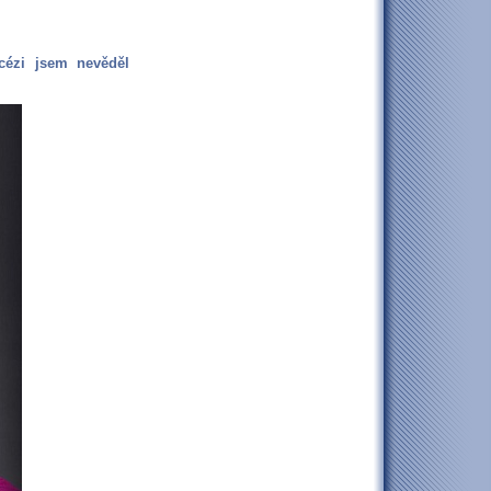
cézi jsem nevěděl