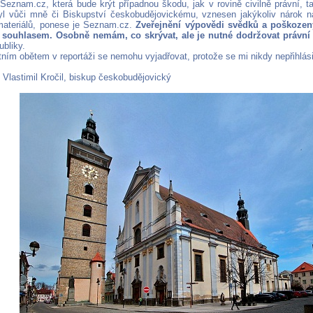
 Seznam.cz, která bude krýt případnou škodu, jak v rovině civilně právní, ta
l vůči mně či Biskupství českobudějovickému, vznesen jakýkoliv nárok 
materiálů, ponese je Seznam.cz.
Zveřejnění výpovědi svědků a poškoze
ch souhlasem. Osobně nemám, co skrývat, ale je nutné dodržovat právní
ubliky.
tním obětem v reportáži se nemohu vyjadřovat, protože se mi nikdy nepřihlási
 Vlastimil Kročil, biskup českobudějovický