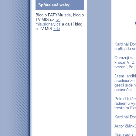
Spřátelené weby:
Blog o FATYMu
zde
, blog o
TV-MIS.cz
tv-
mis.signaly.cz
a další blog
o TV-MIS
zde
.
Kardinál Do
o případu s
Ohrazuji se
kněze V. Z.
tvrzení, že
Jsem arcib
arcidiecéze
gesci sídel
oprávnění.
Pokud k těm
řádnému vyš
trestním říz
Kardinál Do
Autor článk
Převzato z