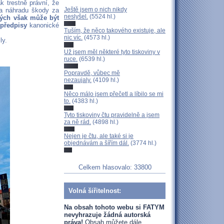
k trestně právní, že
Ještě jsem o nich nikdy
na náhradu škody za
neslyšel.
(5524 hl.)
ných však může být
 předpisy
kanonické
Tuším, že něco takového existuje, ale
nic víc.
(4573 hl.)
ly.
Už jsem měl některé tyto tiskoviny v
ruce.
(6539 hl.)
Popravdě, vůbec mě
nezaujaly.
(4109 hl.)
Něco málo jsem přečetl a líbilo se mi
to.
(4383 hl.)
Tyto tiskoviny čtu pravidelně a jsem
za ně rád.
(4898 hl.)
Nejen je čtu, ale také si je
objednávám a šířím dál.
(3774 hl.)
Celkem hlasovalo: 33800
Volná šiřitelnost:
Na obsah tohoto webu si FATYM
nevyhrazuje žádná autorská
práva!
Obsah můžete dále