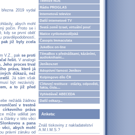
Televize NOE
Rádio PROGLAS
 března 2019 vydal
Internetová televize
Další internetové TV
ohlásily, abych mohl
Svatá země Izrael, virtuální pouť
ný počin. Proto se i
bě, kdy se první oběť
Matice cyrilometodějská
u pravděpodobností,
Časopis Immaculata
pak již byly zcela
JukeBox on-line
TémaBox s přednáškami, kázáními,
em V.Z., pak
se proti
audioknihami...
čal řešit.
V analogii
Jeníkov.net
. Jeho proces trval
ího práva, které já
Adoptivní farnost Jeníkov
jiných důkazů, než
Kolpingovo dílo ČR
ratší
. Já sám však
musí být nezávislý.
Církevní restituce - otázky, odpovědi,
em, a to již před
fakta, čísla....
Vyhledávač ABECEDA
 sebe nežádá žádnou
Další odkazy...
romlčení v trestně
 církevního práva
Anketa:
íce může udělat jen
 a články v této věci
 Slonkovou a pana
Znáš tiskoviny z nakladatelství
é věci, abych mohl
A.M.I.M.S.?
nou právní záruku od