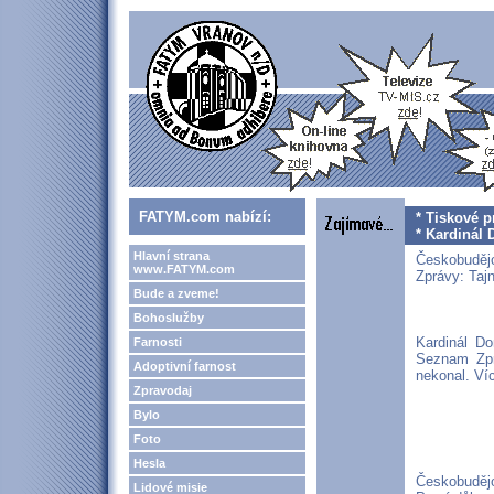
FATYM.com nabízí:
* Tiskové p
* Kardinál
Hlavní strana
Českobudějo
www.FATYM.com
Zprávy: Tajn
Bude a zveme!
Bohoslužby
Kardinál Do
Farnosti
Seznam Zpr
Adoptivní farnost
nekonal. Víc
Zpravodaj
Bylo
Foto
Hesla
Českobudějo
Lidové misie