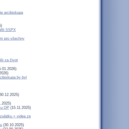
ie arcibiskupa
6)
ořili SSPX
em pro všechny
ii za život
.01.2026)
2026)
cibiskupa by byl
30.12.2025)
1.2025)
uku OP
(15.11.2025)
zulátku + videa ze
tu
(30.10.2025)