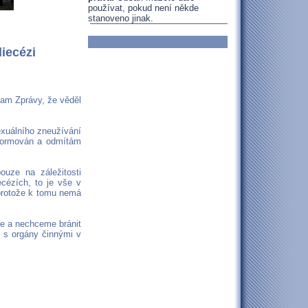
používat, pokud není někde
stanoveno jinak.
iecézi
nam Zprávy, že věděl
exuálního zneužívání
nformován a odmítám
uze na záležitosti
ecézích, to je vše v
 protože k tomu nemá
me a nechceme bránit
e s orgány činnými v