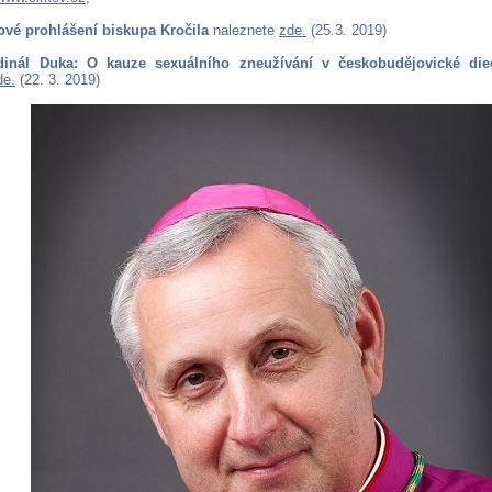
ové prohlášení biskupa Kročila
naleznete
zde.
(25.3. 2019)
dinál Duka: O kauze sexuálního zneužívání v českobudějovické die
de.
(22. 3. 2019)