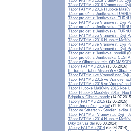
Tábor FATYMu 2016 Vranov nad Dyjí -
Tábor FATYMu 2016 Vranov nad Dyjí -
Tábor FATYMu 2016 Hluboké Mašůvky
Tábor pro děti z Jeníkovska TURNUS
Tábor pro děti z Jeníkovska: TUR
Tábor FATYMu ve Vranově n. Dyjí Pat
Tábor pro děti z Jeníkovska: TURN
Tábor pro děti z Jeníkovska: TURNU
Tábor FATYMu ve Vranově n. Dyjí Pat
Tábor FATYMu 2016 Hluboké Mašůvk
Tábor FATYMu ve Vranově n. Dyjí Pat
Tábor FATYMu ve Vranově n. Dyjí Pat
Tábor pro děti z Jeníkova: pondělí
(0
Tábor pro děti z Jeníkovska: CESTA
Tábor v Olbramkostele „OD MAS
Tábory FATYMu 2016
(13.05.2016)
III. turnus - tábor Misionáři v Olbra
Tábor FATYMu ve Vranově nad Dyjí - 
Tábor FATYMu 2015 ve Vranově nad Dy
Tábor FATYMu 2015 ve Vranově nad Dy
Tábor Hluboké Mašůvky 2015 Noe I.
Tábor Hluboké Mašůvky 2015 - Noe I
Brigáda v Olbramkostele
(14.07.2015
Tábory FATYMu 2015
(12.06.2015)
Tábor Jen počkej, zajíci!
(11.10.2014
Tábor ve Štítarech - Stvoření světa 
Tábor FATYMu - Vranov nad Dyjí - Jen 
Tábor FATYMu 2014 Hluboké Mašůvky
Díky za váš dar
(05.08.2014)
Tábory FATYMu 2014
(05.08.2014)