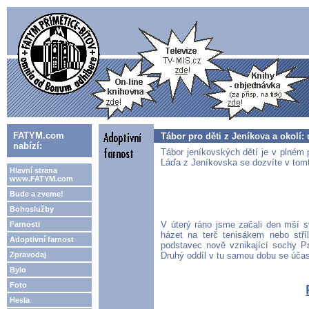
FATYM.com
Tábor pro děti z Jeníkova a okolí: 
nabízí:
Tábor jeníkovských dětí je v plném 
Láďa z Jeníkovska se dozvíte v tomt
Hlavní strana
www.FATYM.com
Bude a zveme!
Bohoslužby
V úterý ráno jsme začali den mší s
Farnosti
házet na terč tenisákem nebo stří
Adoptivní farnost
podstavec nově vznikající sochy Pa
Zpravodaj
Druhý oddíl v tu samou dobu se účast
Bylo
Foto
Hesla