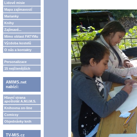
Lidové misie
Mapa zajímavostí
Marianky
Knihy
Zajímavé...
Mimo oblast FATYMu
Výzdoba kostelů
O nás a kontakty
Personalizace
15 nejčtenějších
AMIMS.net
nabízí:
Hlavní strana
apoštolát A.M.I.M.S.
Knihovna on-line
Comicsy
Objednávky knih
TV-MIS.cz