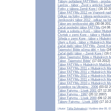
Tábory pořádané FATYMem - prosba
Lančov - tábor - Život v antické Spar
Fotky z tábora Země Kore I
(16.10.2
Tábor FATYMu 2012 ve Vranově nad 
Odkaz na fotky z tábora jeníkovskýc
Jeníkovský tábor 2012 - odkaz na fo
Tábor pro jeníkovské děti
(30.08.201
Začal poslední tábor FATYMu
(14.08
Pátek a sobota u Korů – tábor Hlub
Čtvrtek v zemi Kore – tábor v Hlub
Středa v zemi Kore - tábor v Hlubo
Úterý u Korů - tábor v Hlubokých M
Začal další tábor FATYMu „Země Ko
Tajemství Bible očima dětí + foto
(24
Začal další tábor – Země Kore I
(16.
Tábor Tajemství Bible v Hlubokých
Tábor „Tajemství Bible“
(17.03.2012)
Tábor FATYMu v Hlubokých Mašůvkác
Tábor FATYMu 2011 v Hlubokých Maš
Tábor FATYMu 2011 v Hlubokých Maš
Tábor FATYMu 2011 v Hlubokých Maš
Tábor FATYMu 2011 v Hlubokých Maš
Tábor FATYMu 2010 v Hlubokých M
Expedice na Ukrajinu - 2006
(03.02.2
Tábor Fatymu - Lísek 2001
(27.12.20
Tábor Fatymu - 1997
(20.12.2007)
Tábor Fatymu - Lísek 2000
(09.12.20
Tábory Fatymu - Lísek 1999
(17.10.2
| Autor:
Táňa Dohnalová
| Vydáno dne 05. 07