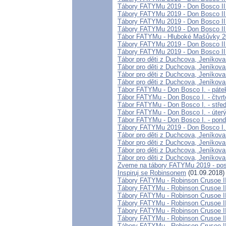
Tábory FATYMu 2019 - Don Bosco II.
Tábory FATYMu 2019 - Don Bosco II. 
Tábory FATYMu 2019 - Don Bosco II.
Tábory FATYMu 2019 - Don Bosco II.
Tábor FATYMu - Hluboké Mašůvky 20
Tábory FATYMu 2019 - Don Bosco II.
Tábory FATYMu 2019 - Don Bosco II.
Tábor pro děti z Duchcova, Jeníkova 
Tábor pro děti z Duchcova, Jeníkova 
Tábor pro děti z Duchcova, Jeníkova 
Tábor pro děti z Duchcova, Jeníkova 
Tábor FATYMu - Don Bosco I. - páte
Tábor FATYMu - Don Bosco I. - čtvrt
Tábor FATYMu - Don Bosco I. - stře
Tábor FATYMu - Don Bosco I. - úter
Tábor FATYMu - Don Bosco I. - pond
Tábory FATYMu 2019 - Don Bosco I. 
Tábor pro děti z Duchcova, Jeníkova 
Tábor pro děti z Duchcova, Jeníkova 
Tábor pro děti z Duchcova, Jeníkova 
Tábor pro děti z Duchcova, Jeníkova
Zveme na tábory FATYMu 2019 - posl
Inspiruj se Robinsonem
(01.09.2018)
Tábory FATYMu - Robinson Crusoe II
Tábory FATYMu - Robinson Crusoe II
Tábory FATYMu - Robinson Crusoe II
Tábory FATYMu - Robinson Crusoe II 
Tábory FATYMu - Robinson Crusoe II
Tábory FATYMu - Robinson Crusoe II 
Tábory FATYMu - Robinson Crusoe II