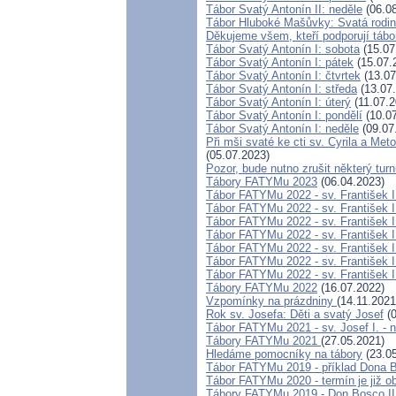
Tábor Svatý Antonín II: neděle
(06.08
Tábor Hluboké Mašůvky: Svatá rodin
Děkujeme všem, kteří podporují táb
Tábor Svatý Antonín I: sobota
(15.07
Tábor Svatý Antonín I: pátek
(15.07.
Tábor Svatý Antonín I: čtvrtek
(13.07
Tábor Svatý Antonín I: středa
(13.07
Tábor Svatý Antonín I: úterý
(11.07.2
Tábor Svatý Antonín I: pondělí
(10.07
Tábor Svatý Antonín I: neděle
(09.07
Při mši svaté ke cti sv. Cyrila a Meto
(05.07.2023)
Pozor, bude nutno zrušit některý tur
Tábory FATYMu 2023
(06.04.2023)
Tábor FATYMu 2022 - sv. František I
Tábor FATYMu 2022 - sv. František II
Tábor FATYMu 2022 - sv. František II
Tábor FATYMu 2022 - sv. František II
Tábor FATYMu 2022 - sv. František II
Tábor FATYMu 2022 - sv. František I
Tábor FATYMu 2022 - sv. František I
Tábory FATYMu 2022
(16.07.2022)
Vzpomínky na prázdniny
(14.11.2021
Rok sv. Josefa: Děti a svatý Josef
(0
Tábor FATYMu 2021 - sv. Josef I. - 
Tábory FATYMu 2021
(27.05.2021)
Hledáme pomocníky na tábory
(23.05
Tábor FATYMu 2019 - příklad Dona 
Tábor FATYMu 2020 - termín je již 
Tábory FATYMu 2019 - Don Bosco II.