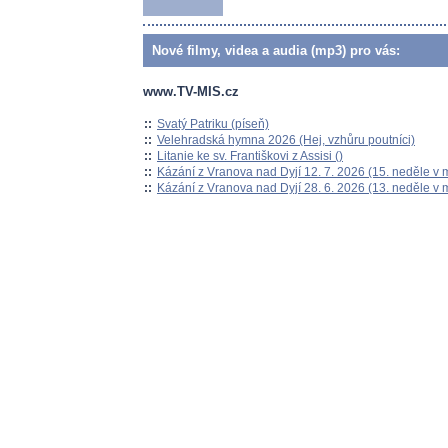
Nové filmy, videa a audia (mp3) pro vás:
www.TV-MIS.cz
::
Svatý Patriku (píseň)
::
Velehradská hymna 2026 (Hej, vzhůru poutníci)
::
Litanie ke sv. Františkovi z Assisi ()
::
Kázání z Vranova nad Dyjí 12. 7. 2026 (15. neděle v 
::
Kázání z Vranova nad Dyjí 28. 6. 2026 (13. neděle v 