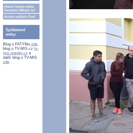
Hlavní strana webu
časopisu Milujte se!
Archiv vyšlých čísel
Spřátelené
weby:
Blog o FATYMu
zde
,
blog o TV-MIS.cz
tv-
mis.signaly.cz
a
další blog o TV-MIS
zde
.