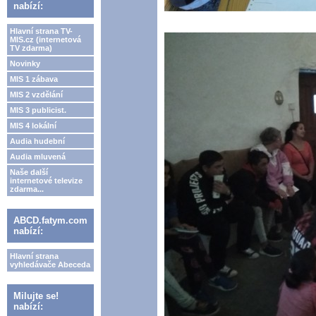
nabízí:
Hlavní strana TV-
MIS.cz (internetová
TV zdarma)
Novinky
MIS 1 zábava
MIS 2 vzdělání
MIS 3 publicist.
MIS 4 lokální
Audia hudební
Audia mluvená
Naše další
internetové televize
zdarma...
ABCD.fatym.com
nabízí:
Hlavní strana
vyhledávače Abeceda
Milujte se!
nabízí: