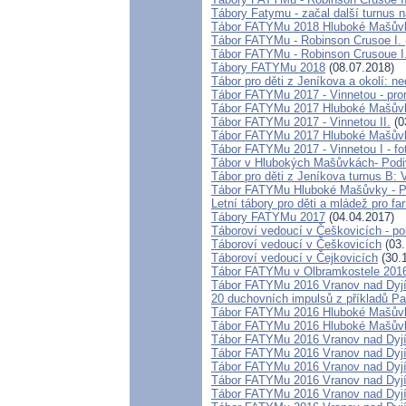
Tábory Fatymu - začal další turnus
Tábor FATYMu 2018 Hluboké Mašůvky 
Tábor FATYMu - Robinson Crusoe I.
Tábor FATYMu - Robinson Crusoue I
Tábory FATYMu 2018
(08.07.2018)
Tábor pro děti z Jeníkova a okolí: ne
Tábor FATYMu 2017 - Vinnetou - pr
Tábor FATYMu 2017 Hluboké Mašůvk
Tábor FATYMu 2017 - Vinnetou II.
(0
Tábor FATYMu 2017 Hluboké Mašůvky
Tábor FATYMu 2017 - Vinnetou I - fo
Tábor v Hlubokých Mašůvkách- Podiv
Tábor pro děti z Jeníkova turnus B: V
Tábor FATYMu Hluboké Mašůvky - Pl
Letní tábory pro děti a mládež pro fa
Tábory FATYMu 2017
(04.04.2017)
Táboroví vedoucí v Češkovicích - po
Táboroví vedoucí v Češkovicích
(03.
Táboroví vedoucí v Čejkovicích
(30.
Tábor FATYMu v Olbramkostele 2016 
Tábor FATYMu 2016 Vranov nad Dyjí 
20 duchovních impulsů z příkladů Pa
Tábor FATYMu 2016 Hluboké Mašůvky 
Tábor FATYMu 2016 Hluboké Mašůvky
Tábor FATYMu 2016 Vranov nad Dyjí -
Tábor FATYMu 2016 Vranov nad Dyjí -
Tábor FATYMu 2016 Vranov nad Dyjí -
Tábor FATYMu 2016 Vranov nad Dyjí -
Tábor FATYMu 2016 Vranov nad Dyjí -