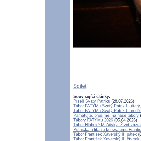
Sdílet
Související články:
Píseň Svatý Patriku
(28.07.2026)
Tábor FATYMu Svatý Patrik I - úterý,
Tábor FATYMu Svatý Patrik I - neděl
Pamatujte, prosíme, na naše tábory
(
Tábory FATYMu 2026
(05.04.2026)
Tábor Hluboké Mašůvky: Život zázrak
Písnička a litanie ke svatému Frant
Tábor František Xaverský II: pátek
(0
Tábor František Xaverský II: čtvrtek