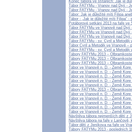
Konec tábora ve štítarech: Jak je důle
Tábor FATYMu - Vranov nad Dyjí - Jen 
Tábor FATYMu - Vranov nad Dyjí - Jen
Tábor: Jak je důležité míti Filipa aneb
Tábor - „Jak je důležité míti Filipa“ - s
Potáborové setkání 2013 na faře ve 
Tábor FATYMu ve Vranově nad Dyjí - 
Tábor FATYMu ve Vranově nad Dyjí - 
Tábor FATYMu ve Vranově nad Dyjí - 
Tábor FATYMu - sv. Cyril a Metoděj v
Tábor Cyril a Metoděj ve Vranově – 
Tábor FATYMu - sv. Cyril a Metoděj 
Tábory FATYMu 2013 – Olbramkostel C
Tábory FATYMu 2013 – Olbramkostel C
Tábory FATYMu 2013 – Olbramkostel 
Tábor ve Vranově n. D. - Země Kore 
Tábor ve Vranově n. D. - Země Kore 2
Tábor ve Vranově n. D. - Země Kore 
Tábor ve Vranově n. D. - Země Kore 
Tábor ve Vranově n. D. - Země Kore 
Tábory FATYMu 2013 – Olbramkostel 
Tábor ve Vranově n. D. - Země Kore 
Tábor ve Vranově n. D. - Země Kore 
Tábor ve Vranově n. D. - Země Kore 
Tábor ve Vranově n. D. - Země Kore 
Tábor ve Vranově n. D. - Země Kore 
Návštěva tábora nejmenších dětí z J
Návštěva tábora na faře v Lančově, kd
Tábor dětí z Jeníkova na faře ve Vr
Tábory FATYMu 2013 - posledních 1