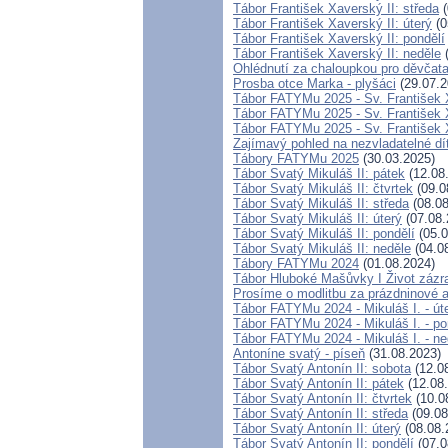
Tábor František Xaverský II: středa
(
Tábor František Xaverský II: úterý
(0
Tábor František Xaverský II: pondělí
Tábor František Xaverský II: neděle
(
Ohlédnutí za chaloupkou pro děvčata
Prosba otce Marka - plyšáci
(29.07.2
Tábor FATYMu 2025 - Sv. František X
Tábor FATYMu 2025 - Sv. František X
Tábor FATYMu 2025 - Sv. František Xa
Zajímavý pohled na nezvladatelné dí
Tábory FATYMu 2025
(30.03.2025)
Tábor Svatý Mikuláš II: pátek
(12.08
Tábor Svatý Mikuláš II: čtvrtek
(09.0
Tábor Svatý Mikuláš II: středa
(08.08
Tábor Svatý Mikuláš II: úterý
(07.08.
Tábor Svatý Mikuláš II: pondělí
(05.0
Tábor Svatý Mikuláš II: neděle
(04.0
Tábory FATYMu 2024
(01.08.2024)
Tábor Hluboké Mašůvky I Život zázr
Prosíme o modlitbu za prázdninové
Tábor FATYMu 2024 - Mikuláš I. - út
Tábor FATYMu 2024 - Mikuláš I. - po
Tábor FATYMu 2024 - Mikuláš I. - ne
Antoníne svatý - píseň
(31.08.2023)
Tábor Svatý Antonín II: sobota
(12.0
Tábor Svatý Antonín II: pátek
(12.08
Tábor Svatý Antonín II: čtvrtek
(10.0
Tábor Svatý Antonín II: středa
(09.08
Tábor Svatý Antonín II: úterý
(08.08.
Tábor Svatý Antonín II: pondělí
(07.0