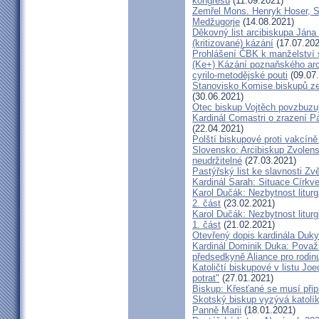
kongresu
(11.09.2021)
Zemřel Mons. Henryk Hoser, SA
Medžugorje
(14.08.2021)
Děkovný list arcibiskupa Ján
(kritizované) kázání
(17.07.202
Prohlášení ČBK k manželství 
(Ke+) Kázání poznaňského arc
cyrilo-metodějské pouti
(09.07
Stanovisko Komise biskupů zem
(30.06.2021)
Otec biskup Vojtěch povzbuzu
Kardinál Comastri o zrazení 
(22.04.2021)
Polští biskupové proti vakcíně
Slovensko: Arcibiskup Zvolens
neudržitelné
(27.03.2021)
Pastýřský list ke slavnosti Z
Kardinál Sarah: Situace Církve
Karol Dučák: Nezbytnost litur
2. část
(23.02.2021)
Karol Dučák: Nezbytnost litur
1. část
(21.02.2021)
Otevřený dopis kardinála Duky
Kardinál Dominik Duka: Považu
předsedkyně Aliance pro rodin
Katoličtí biskupové v listu Jo
potrat"
(27.01.2021)
Biskup: Křesťané se musí přip
Skotský biskup vyzývá katolík
Panně Marii
(18.01.2021)