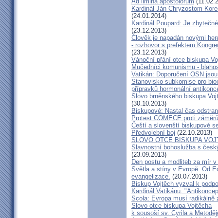
Ad limina apostolorum
(11.02.
Kardinál Ján Chryzostom Kore
(24.01.2014)
Kardinál Poupard: Je zbytečné 
(23.12.2013)
Člověk je napadán novými he
- rozhovor s prefektem Kongre
(23.12.2013)
Vánoční přání otce biskupa Vo
Mučedníci komunismu - blahos
Vatikán: Doporučení OSN jsou
Stanovisko subkomise pro bioe
přípravků hormonální antikon
Slovo brněnského biskupa Vojt
(30.10.2013)
Biskupové: Nastal čas odstran
Protest COMECE proti záměr
Čeští a slovenští biskupové s
Předvolební boj
(22.10.2013)
SLOVO OTCE BISKUPA VOJ
Slavnostní bohoslužba s česk
(23.09.2013)
Den postu a modliteb za mír v 
Světla a stíny v Evropě. Od Ec
evangelizace.
(20.07.2013)
Biskup Vojtěch vyzval k podpoř
Kardinál Vatikánu: "Antikonce
Scola: Evropa musí radikálně z
Slovo otce biskupa Vojtěcha
k sousoší sv. Cyrila a Metodě