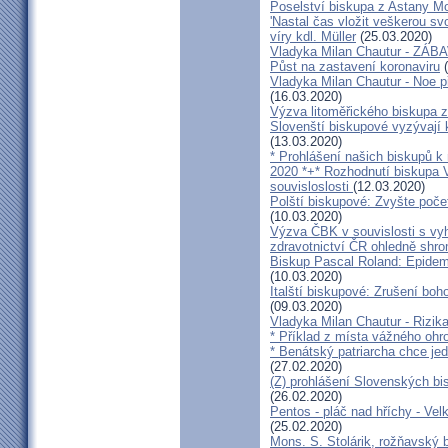
Poselství biskupa z Astany M
'Nastal čas vložit veškerou sv
víry kdl. Müller
(25.03.2020)
Vladyka Milan Chautur - ZÁ
Půst na zastavení koronaviru
(
Vladyka Milan Chautur - Noe p
(16.03.2020)
Výzva litoměřického biskupa z
Slovenští biskupové vyzývají 
(13.03.2020)
* Prohlášení našich biskupů k
2020 *+* Rozhodnutí biskupa V
souvisloslosti
(12.03.2020)
Polští biskupové: Zvyšte poče
(10.03.2020)
Výzva ČBK v souvislosti s vy
zdravotnictví ČR ohledně shr
Biskup Pascal Roland: Epidem
(10.03.2020)
Italští biskupové: Zrušení boh
(09.03.2020)
Vladyka Milan Chautur - Rizika
* Příklad z místa vážného o
* Benátský patriarcha chce je
(27.02.2020)
(Z) prohlášení Slovenských b
(26.02.2020)
Pentos - pláč nad hříchy - Ve
(25.02.2020)
Mons. S. Stolárik, rožňavský