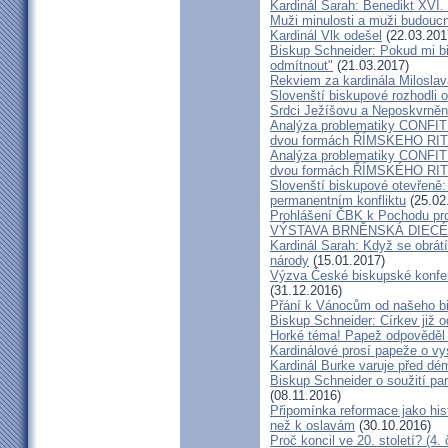
Kardinál Sarah: Benedikt XVI
Muži minulosti a muži budoucno
Kardinál Vlk odešel
(22.03.201
Biskup Schneider: Pokud mi bi
odmítnout"
(21.03.2017)
Rekviem za kardinála Milosla
Slovenští biskupové rozhodli
Srdci Ježíšovu a Neposkvrně
Analýza problematiky CON
dvou formách ŘÍMSKEHO RITU
Analýza problematiky CON
dvou formách ŘÍMSKÉHO RIT
Slovenští biskupové otevřeně:
permanentním konfliktu
(25.02
Prohlášení ČBK k Pochodu pro 
VÝSTAVA BRNĚNSKÁ DIECÉ
Kardinál Sarah: Když se obrát
národy
(15.01.2017)
Výzva České biskupské konfer
(31.12.2016)
Přání k Vánocům od našeho b
Biskup Schneider: Církev již 
Horké téma! Papež odpověděl 
Kardinálové prosí papeže o vys
Kardinál Burke varuje před d
Biskup Schneider o soužití p
(08.11.2016)
Připomínka reformace jako hi
než k oslavám
(30.10.2016)
Proč koncil ve 20. století? (4. 