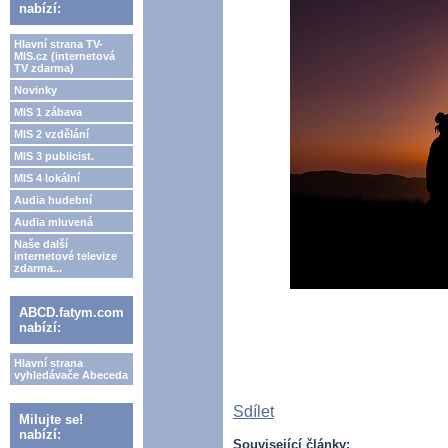
nabízí:
Hlavní strana TV-
MIS.cz (internetová
TV zdarma)
Novinky
MIS 1 zábava
MIS 2 vzdělání
MIS 3 publicist.
MIS 4 lokální
Audia hudební
Audia mluvená
Naše další
internetové televize
zdarma...
ABCD.fatym.com
nabízí:
Hlavní strana
vyhledávače Abeceda
Sdílet
Milujte se!
nabízí:
Související články: