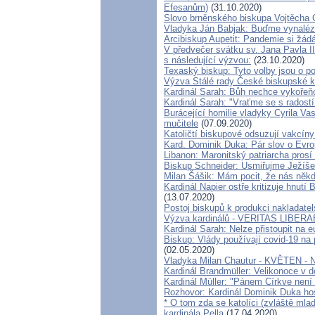
Efesanům)
(31.10.2020)
Slovo brněnského biskupa Vojtěcha C
Vladyka Ján Babjak: Buďme vynaléza
Arcibiskup Aupetit: Pandemie si žádá 
V předvečer svátku sv. Jana Pavla II
s následující výzvou:
(23.10.2020)
Texaský biskup: Tyto volby jsou o po
Výzva Stálé rady České biskupské k
Kardinál Sarah: Bůh nechce vykořeňov
Kardinál Sarah: "Vraťme se s radostí 
Burácející homilie vladyky Cyrila Va
mučitele
(07.09.2020)
Katoličtí biskupové odsuzují vakcíny
Kard. Dominik Duka: Pár slov o Evro
Libanon: Maronitský patriarcha pros
Biskup Schneider: Usmiřujme Ježíše 
Milan Šášik: Mám pocit, že nás něk
Kardinál Napier ostře kritizuje hnutí
(13.07.2020)
Postoj biskupů k produkci nakladatels
Výzva kardinálů - VERITAS LIBERA
Kardinál Sarah: Nelze přistoupit na e
Biskup: Vlády používají covid-19 na 
(02.05.2020)
Vladyka Milan Chautur - KVĚTEN - 
Kardinál Brandmüller: Velikonoce v 
Kardinál Müller: "Pánem Církve není 
Rozhovor: Kardinál Dominik Duka ho
* O tom zda se katolíci (zvláště mla
kardinála Pella
(17.04.2020)