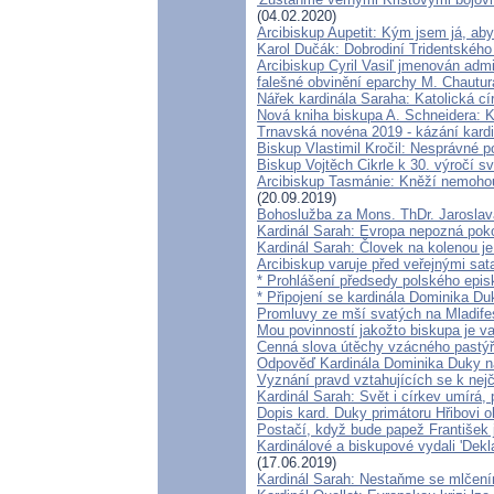
(04.02.2020)
Arcibiskup Aupetit: Kým jsem já, aby
Karol Dučák: Dobrodiní Tridentského
Arcibiskup Cyril Vasiľ jmenován adm
falešné obvinění eparchy M. Chautur
Nářek kardinála Saraha: Katolická cí
Nová kniha biskupa A. Schneidera: K
Trnavská novéna 2019 - kázání kar
Biskup Vlastimil Kročil: Nesprávné 
Biskup Vojtěch Cikrle k 30. výročí 
Arcibiskup Tasmánie: Kněží nemohou
(20.09.2019)
Bohoslužba za Mons. ThDr. Jaroslav
Kardinál Sarah: Evropa nepozná poko
Kardinál Sarah: Človek na kolenou j
Arcibiskup varuje před veřejnými sa
* Prohlášení předsedy polského epis
* Připojení se kardinála Dominika Du
Promluvy ze mší svatých na Mladifes
Mou povinností jakožto biskupa je v
Cenná slova útěchy vzácného pastýř
Odpověď Kardinála Dominika Duky n
Vyznání pravd vztahujících se k nej
Kardinál Sarah: Svět i církev umírá, 
Dopis kard. Duky primátoru Hřibovi 
Postačí, když bude papež František 
Kardinálové a biskupové vydali 'Dekla
(17.06.2019)
Kardinál Sarah: Nestaňme se mlčením