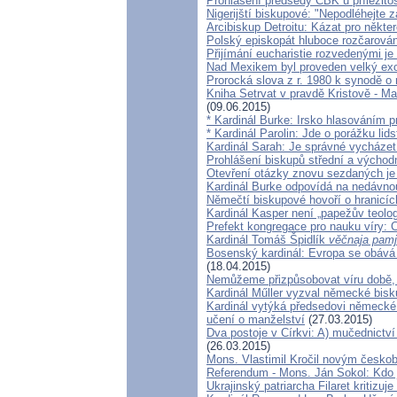
Prohlášení předsedy ČBK u příležito
Nigerijští biskupové: "Nepodléhejte
Arcibiskup Detroitu: Kázat pro někter
Polský episkopát hluboce rozčarován 
Přijímání eucharistie rozvedenými je
Nad Mexikem byl proveden velký ex
Prorocká slova z r. 1980 k synodě o 
Kniha Setrvat v pravdě Kristově - Ma
(09.06.2015)
* Kardinál Burke: Irsko hlasováním 
* Kardinál Parolin: Jde o porážku lid
Kardinál Sarah: Je správné vycházet 
Prohlášení biskupů střední a východ
Otevření otázky znovu sezdaných je
Kardinál Burke odpovídá na nedávnou
Němečtí biskupové hovoří o hranicíc
Kardinál Kasper není „papežův teolo
Prefekt kongregace pro nauku víry: 
Kardinál Tomáš Špidlík
věčnaja pamj
Bosenský kardinál: Evropa se obává 
(18.04.2015)
Nemůžeme přizpůsobovat víru době, j
Kardinál Műller vyzval německé bis
Kardinál vytýká předsedovi německé
učení o manželství
(27.03.2015)
Dva postoje v Církvi: A) mučednictv
(26.03.2015)
Mons. Vlastimil Kročil novým česk
Referendum - Mons. Ján Sokol: Kdo j
Ukrajinský patriarcha Filaret kritizuj