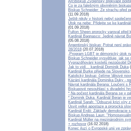
Arcibiskup Zvolenský překvapil politi
Co je za falešným obviněním biskup
Biskup Schneider: Ze strachu před pe
(11.09.2018)
Ještě nikdy v historii nebyl společen
Útok na nebe: Přidejte se ke kardiná
(01.09.2018)
Fulton Sheen prorocky varoval před k
Kardinál Bagnasco: Jedině návrat Bo
(05.08.2018)
Argentinský biskup:,Potrat není právo
28/2018
(20.07.2018)
„Program LGBT je démonický útok na 
Biskup Schneider vysvětluje, jak se
Vyprazdňování kostelů nezpůsobil Dr
Jak to vidí... kardinál Dominik Duka
(
Kardinál Burke přijede na Slovensko,
Katolický biskup: čelíme 'děsivé no
Kázání kardinála Dominika Duky - rep
Návrat kardinála Berana: Loučení 
Biskupové nesouhlasí s divadelní hro
* Na počest kardinála Berana se v p
* Dominik Duka: Kardinál Beran je ve
Kardinál Sarah: "Odsuzuji krizi víry
Úsvit velké apostaze a prorocká slo
Kardinál Erdö: Základy demokracie se
Biskup Andreas Laun: "Homosexuáln
Kardinál Müller na mezinárodním sympo
+ rozhovor
(16.02.2018)
Konec iluzí o Evropské unii ve zpráv