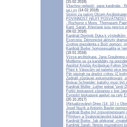
(15.02.2018)
Všechno nejlepší, pane kardinále - Re
se i vy
(14.02.2018)
Stojím za naším Otcem Arcibiskup
POVINNOST HÁJIT POSVÁTNOST
- Rozhovor s Mons. Thomasem Pap
Kard. Sarah: Křesťané jsou nejvíce p
(09.02.2018)
Kardinál Dominik Duka k výsledkům 
Exorcista: Démonické aktivity drama
Zvolme prezidenta s Boží pomocí, m
Kardinál Burke: homosexualita je 'n
(18.01.2018)
Výzva arcibiskupa. Jana Graubnera
Modleme se za kandidáty na preziden
Apoštol Kristův Arcibiskup Fulton Sh
Přání k Vánocům od našeho otce bis
Pět nástrah na dnešní církev (Z knihy
Zednáři zůstávají exkomunikovaní, po
Biskup Schneider: katolíci musí být 
Kardinál Müller: Luther jednal "prot
Polští biskupové zůstanou v linii Jan
Evropští biskupové apelují na celý E
(20.10.2017)
(Aktualizováno) Dnes (14. 10.) v Olo
Josef Nuzík a Antonín Basler pomoc
Kardinál Burke byl znovujmenovaný 
Přímluvy a Svatováclavské kázání ze
Kardinál Burke: Jak překonat „zmatek
Kardinál Sarah: Nejste muzeálními kur