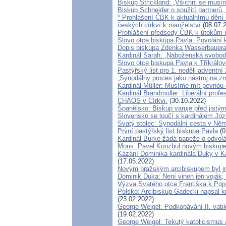
Biskup Strickland: „Všichni se musím
Biskup Schneider o soužití partner
* Prohlášení ČBK k aktuálnímu dění 
českých církví k manželství
(08.07.
Prohlášení předsedy ČBK k útokům n
Slovo otce biskupa Pavla: Povolání 
Dopis biskupa Zdenka Wasserbauera 
Kardinál Sarah: „Náboženská svobo
Slovo otce biskupa Pavla k Tříkrálov
Pastýřský list pro 1. neděli adventní
„Synodálny proces jako nástroj na z
Kardinál Müller: Musíme mít pevnou d
Kardinál Brandmüller: Liberální profe
CHAOS v Církvi.
(30.10.2022)
Španělsko: Biskup varuje před jistý
Slovensko se loučí s kardinálem J
Svatý stolec: Synodální cesta v Něm
První pastýřský list biskupa Pavla
(0
Kardinál Burke žádá papeže o odvol
Mons. Pavel Konzbul novým biskup
Kázání Dominika kardinála Duky v Kat
(17.05.2022)
Novým pražským arcibiskupem byl j
Dominik Duka: Není vinen jen voják, k
Výzva Svatého otce Františka k Pop
Polsko: Arcibiskup Gadecki napsal k
(23.02.2022)
George Weigel: Podkopávání II. vati
(19.02.2022)
George Weigel: Tekutý katolicismus