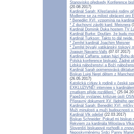
Stanovisko předsedy Konference bis
(20.08.2017)
Kardinál Sarah: Křesťanské rodiny p
Modleme se za milost obrácení pro E
* Benedikt XVI. vzpomíná na kardiná
* Z duchovní závěti kard. Meisnera
(
Kardinál Dominik Duka hostem TV L
Kardinál Burke: Doufám, že budu moci
Kardinál Turkson: Takto to dál nejde
* Zemřel kardinál Joachim Meisner
* Zemřel bývalý vatikánský tiskový 
Joaquin Navarro-Valls
(07.07.2017)
Kardinál Caffarra: satan hází Bohu do
Polská konference biskupů: Žádné př
Lidská náboženství a Boží nábožens
Kardinál Sarah pojmenovává diktaturu
Biskup Luigi Negri dětem z Mancheste
(26.05.2017)
Katolická církev k rodině v české sp
EXKLUZIVNĚ! interview s kardinále
zmatkem přijde rozdělení."
(25.04.20
Papežův vyslanec kritizuje úsilí OSN
Přípravný dokument XV. řádného gen
Kardinál Sarah: Benedikt XVI. mlčk
Muži minulosti a muži budoucnosti v 
Kardinál Vlk odešel
(22.03.2017)
Biskup Schneider: Pokud mi biskup n
Rekviem za kardinála Miloslava Vlk
Slovenští biskupové rozhodli o zno
Neposkvrněnému Srdci Panny Marie