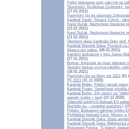
Polští biskupové proti vakcíně na zá
Slovensko: Arcibiskup Zvolenský: Ig
(27.03.2021)
Pastýřský list ke slavnosti Zvěstov
Kardinál Sarah: Situace Církve - jak
Karol Dučák: Nezbytnost liturgické 
(23.02.2021)
Karol Dučák: Nezbytnost liturgické 
(21.02.2021)
Otevřený dopis kardinála Duky prof.
Kardinál Dominik Duka: Považuji za 
Aliance pro rodinu.
(08.02.2021)
Katoličtí biskupové v listu Joeovi Bi
(27.01.2021)
Biskup: Křesťané se musí připravit 
Skotský biskup vyzývá katolíky celé
(18.01.2021)
Pastýřský list na Nový rok 2021
(01.
PF 2021
(31.12.2020)
Kardinál Müller: Politici nemají práv
Kardinál Pujats: Společnost stvořila
Kardinál Burke: Síly stojící za "Ve
agendy (video + text)
(22.12.2020)
Odpověď polských biskupů EU parlame
Rozštěp rtu – smrtelné postižení?
(15
Polsko: Biskupové odmítají kritiku E
Prohlášení biskupů Čech, Moravy a 
Kardinál Dominik Duka: Dopis armén
Kardinál Dominik Duka: Bělohorská 
Biskupové Polska: "S bolestí sleduje