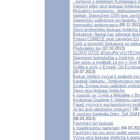
- rozhovor s prefektem Kongregace p
Vánoční přání otce biskupa Vojtěcha 
Mučedníci komunismu - blahoslaven
Vatikán: Doporučení OSN jsou zavr
Stanovisko subkomise pro bioetiku T
hormonální antikoncepce
(05.11.2013
Slovo brněnského biskupa Vojtěcha C
Biskupové: Nastal čas odstranit disk
Protest COMECE proti záměrům EU
Čeští a slovenští biskupové se setk
Předvolební boj
(22.10.2013)
SLOVO OTCE BISKUPA VOJTĚCH
Slavnostní bohoslužba s českými, 
Den postu a modliteb za mír v Sýrii
(
Světla a stíny v Evropě. Od Ecclesia
(20.07.2013)
Biskup Vojtěch vyzval k podpoře inic
Kardinál Vatikánu: "Antikoncepce ne
Scola: Evropa musí radikálně změnit 
Slovo otce biskupa Vojtěcha
k sousoší sv. Cyrila a Metoděje v Br
Arcibiskup Graubner k Velkému varo
Papež vyzývá k eucharistickým mod
Je boj proti ideologiím ztracený?
(30.
K osočení kardinála Duky: Šéf SNAP 
(08.03.2013)
Pastýřský list biskupů
k majetkovému narovnání
(04.03.201
Pastýřský list pro první neděli postn
Výzva otce biskupa Vojtěcha k post