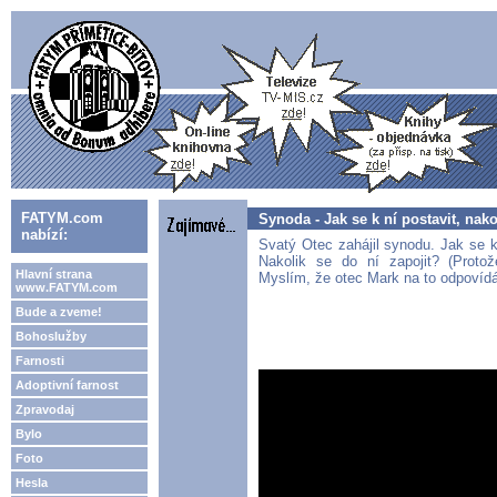
FATYM.com
Synoda - Jak se k ní postavit, nako
nabízí:
Svatý Otec zahájil synodu. Jak se k
Nakolik se do ní zapojit? (Proto
Hlavní strana
Myslím, že otec Mark na to odpovídá 
www.FATYM.com
Bude a zveme!
Bohoslužby
Farnosti
Adoptivní farnost
Zpravodaj
Bylo
Foto
Hesla