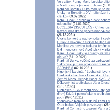
Ve svátek Panny Marie Lurdské přije
v Medžugorji a (video) rozhovor
(16.0
Kardinál Dominik Duka reaguje na n
Útoky na Benedikta XVI. přicházení z
článků)
(09.02.2022)
Karol Dučák: Katolická církev běhe
odsoudila!
(21.01.2022)
ECCLESIA DISCUTENS - Církev disk
Kázání pražského generálního vikáře
(26.12.2021)
Úvaha konvertity nad synodální cest
Církev a vakcíny Kardinál Müller a a
Modlitba za nového biskupa brněnsk
Byl jmenován nový Apoštolský vizitá
Karol Dučák: Jaký je správný vztah 
církve?
(31.10.2021)
Kardinál Burke: vděčný za uzdravení
'Jako biskup mám povinnost důrazně 
SARAHEM
(02.10.2021)
Nigerijský kardinál: "Eucharistii byc
Přednáška kardinála Dominika Duky
Zemřel Mons. Henryk Hoser, SAC - Ap
Děkovný list arcibiskupa Jána Oros
(17.07.2021)
Prohlášení ČBK k manželství stejno
(Ke+) Kázání poznaňského arcibisku
pouti
(09.07.2021)
Stanovisko Komise biskupů zemí Evro
Otec biskup Vojtěch povzbuzuje
(26.
Kardinál Comastri o zrazení Pána a