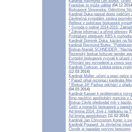
Kardinál Raymond Leo Burke: Učení 
František to může udělat
(04.12.2014
Biskupové Slovenska: Odmítíme Strat
Kardinál Duka napsal dopis rodičům
Závěrečná synodální zpráva pozměni
Reflexe v poločase biskupské synod
* Synoda o rodině 2014-2015: Základ
* Zdroje informací a přímé přenosy
(0
Prohlášení předsedy KBS k rozhodnu
Kardinál Dominik Duka: kázání na Ná
kardinál Raymond Burke: "Potřebuje
Biskup Atanáš SCHNEIDER: "Nacházím
Řezenský biskup kritizuje gender ag
Evropští biskupové vyzvali k účasti
Přijímání pro rozvedené a znovu se
Kardinál Turkson: Lidská práva vyplýv
(12.03.2014)
Kardinál Müller: učení a praxi nelze 
* Papež přijal rezignaci kardinála Me
* Biskup Jiří Paďour odchází z úřadu
(04.03.2014)
Kardinál Kasper k problematice roz
Brno navštíví apoštolský nuncius v
Biskup Cikrle předsedal mši v bazili
Čeští a moravští biskupové u papeže
Ad limina 2014: živě z Vatikánu na
Ad limina apostolorum
(11.02.2014)
Kardinál Ján Chryzostom Korec o sv
Kardinál Poupard: Je zbytečné mluvit 
Člověk je napadán novými herezemi