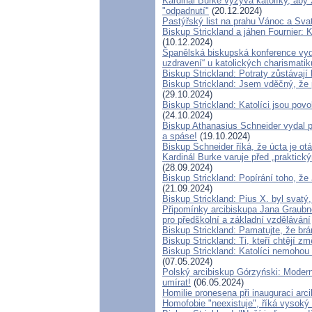
Kardinál Burke vyzývá katolíky, aby z
"odpadnutí"
(20.12.2024)
Pastýřský list na prahu Vánoc a Sva
Biskup Strickland a jáhen Fournier: K
(10.12.2024)
Španělská biskupská konference vyda
uzdravení“ u katolických charismatik
Biskup Strickland: Potraty zůstávaj
Biskup Strickland: Jsem vděčný, že 
(29.10.2024)
Biskup Strickland: Katolíci jsou povo
(24.10.2024)
Biskup Athanasius Schneider vydal pr
a spáse!
(19.10.2024)
Biskup Schneider říká, že úcta je o
Kardinál Burke varuje před „praktick
(28.09.2024)
Biskup Strickland: Popírání toho, že 
(21.09.2024)
Biskup Strickland: Pius X. byl svatý
Připomínky arcibiskupa Jana Graubn
pro předškolní a základní vzdělávání
Biskup Strickland: Pamatujte, že br
Biskup Strickland: Ti, kteří chtějí zm
Biskup Strickland: Katolíci nemohou 
(07.05.2024)
Polský arcibiskup Górzyński: Moderní
umírat!
(06.05.2024)
Homilie pronesena při inauguraci arc
Homofobie "neexistuje", říká vysoký 