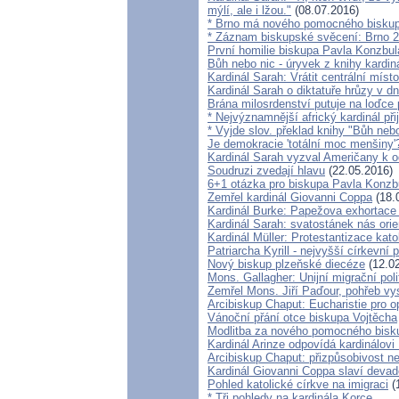
mýlí, ale i lžou."
(08.07.2016)
* Brno má nového pomocného biskupa
* Záznam biskupské svěcení: Brno 29
První homilie biskupa Pavla Konzbul
Bůh nebo nic - úryvek z knihy kardin
Kardinál Sarah: Vrátit centrální místo
Kardinál Sarah o diktatuře hrůzy v 
Brána milosrdenství putuje na loďce
* Nejvýznamnější africký kardinál př
* Vyjde slov. překlad knihy "Bůh nebo
Je demokracie 'totální moc menšiny'
Kardinál Sarah vyzval Američany k 
Soudruzi zvedají hlavu
(22.05.2016)
6+1 otázka pro biskupa Pavla Konzb
Zemřel kardinál Giovanni Coppa
(18.
Kardinál Burke: Papežova exhortace
Kardinál Sarah: svatostánek nás ori
Kardinál Müller: Protestantizace kato
Patriarcha Kyrill - nejvyšší církevní 
Nový biskup plzeňské diecéze
(12.02
Mons. Gallagher: Unijní migrační pol
Zemřel Mons. Jiří Paďour, pohřeb vy
Arcibiskup Chaput: Eucharistie pro 
Vánoční přání otce biskupa Vojtěcha
Modlitba za nového pomocného bisk
Kardinál Arinze odpovídá kardinálovi
Arcibiskup Chaput: přizpůsobivost ne
Kardinál Giovanni Coppa slaví deva
Pohled katolické církve na imigraci
(
* Tři pohledy na kardinála Korce