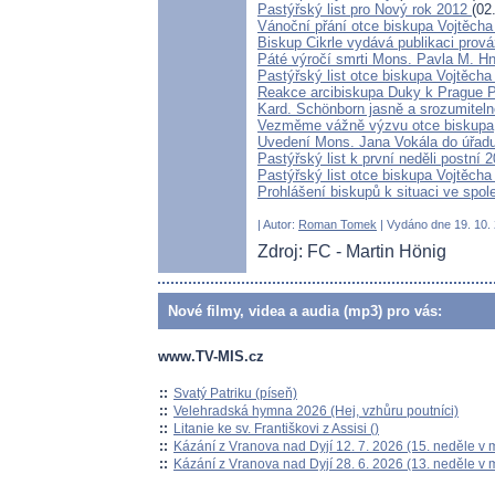
Pastýřský list pro Nový rok 2012
(02
Vánoční přání otce biskupa Vojtěch
Biskup Cikrle vydává publikaci prov
Páté výročí smrti Mons. Pavla M. Hn
Pastýřský list otce biskupa Vojtěcha
Reakce arcibiskupa Duky k Prague P
Kard. Schönborn jasně a srozumitelně
Vezměme vážně výzvu otce biskupa
Uvedení Mons. Jana Vokála do úřad
Pastýřský list k první neděli postní 
Pastýřský list otce biskupa Vojtěcha
Prohlášení biskupů k situaci ve spol
| Autor:
Roman Tomek
| Vydáno dne 19. 10. 
Zdroj: FC - Martin Hönig
Nové filmy, videa a audia (mp3) pro vás:
www.TV-MIS.cz
::
Svatý Patriku (píseň)
::
Velehradská hymna 2026 (Hej, vzhůru poutníci)
::
Litanie ke sv. Františkovi z Assisi ()
::
Kázání z Vranova nad Dyjí 12. 7. 2026 (15. neděle v 
::
Kázání z Vranova nad Dyjí 28. 6. 2026 (13. neděle v 