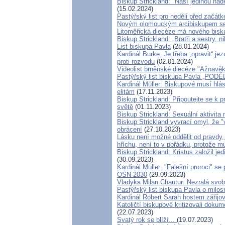
Biskup Strickland: "Naší jedinou nad
(15.02.2024)
Pastýřský list pro neděli před začát
Novým olomouckým arcibiskupem se
Litoměřická diecéze má nového bisk
Biskup Strickland: „Bratři a sestry, 
List biskupa Pavla
(28.01.2024)
Kardinál Burke: Je třeba „opravit“ 
proti rozvodu
(02.01.2024)
Videolist brněnské diecéze "Ažnavě
Pastýřský list biskupa Pavla „P
Kardinál Müller: Biskupové musí hlás
elitám
(17.11.2023)
Biskup Strickland: Připoutejte se k
světě
(01.11.2023)
Biskup Strickland: Sexuální aktivita
Biskup Strickland vyvrací omyl, že "
obrácení
(27.10.2023)
Lásku není možné oddělit od pravdy,
hříchu, není to v pořádku, protože m
Biskup Strickland: Kristus založil je
(30.09.2023)
Kardinál Müller: "Falešní proroci" s
OSN 2030
(29.09.2023)
Vladyka Milan Chautur: Nezralá svo
Pastýřský list biskupa Pavla o milos
Kardinál Robert Sarah hostem zářijo
Katoličtí biskupové kritizovali dokum
(22.07.2023)
Svatý rok se blíží...
(19.07.2023)