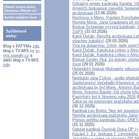
Odvážný projev kardinála Saraha: O
Hlavní strana webu
Američtí biskupové zasvětili Spojené
časopisu Milujte se!
arcibiskupa
(13.06.2026)
Rozhovor s Mpns. Pavlem Konzbul
Archiv vyšlých čísel
Homilie Mons. Jana Graubnera při mš
Biskup Schneider vyzývá kardinály, 
Spřátelené
SSPX
(31.03.2026)
weby:
Karol Dučák: Revolta arcibiskupa Le
všechny katolíky!
(28.03.2026)
Víra na dopamínu: Cítím, tedy jsem?
Blog o FATYMu
zde
,
Karol Dučák: Katolická církev v Afric
blog o TV-MIS.cz
tv-
Karol Dučák: Katolická církev v Afric
mis.signaly.cz
a
Biskup Conley říká, že potraty zůstá
další blog o TV-MIS
život
(29.01.2026)
zde
.
Holandský biskup Mutsaerts odsuzuje 
(25.01.2026)
Nejhlubší rána Církve - podle předn
Společenství Večeřadlo Křenovice: 
arcibiskupa by byl Mons. Antonín Ba
Mons. Antonín Basler: Od chvíle křtu 
Pastýřský list k Novému roku 2026
(
Čeká se na jmenování pražského arci
(30.12.2025)
Kardinál Leo Burke: Nes její poselstv
Homilie arcibiskupa pražského Jana 
Přenos pohřbu kardinála Duky DNES
(15.11.2025)
Odešel kardinál Dominik Duka OP (+ 
Kázání J. Ex. biskupa T. Litynského
Jezulátku + videa ze slavnost
(31.10