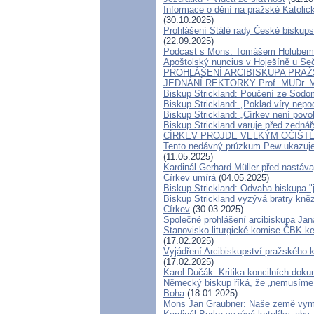
Informace o dění na pražské Katolick
(30.10.2025)
Prohlášení Stálé rady České biskup
(22.09.2025)
Podcast s Mons. Tomášem Holubem 
Apoštolský nuncius v Hoješíně u Se
PROHLÁŠENÍ ARCIBISKUPA PRAŽ
JEDNÁNÍ REKTORKY Prof. MUDr. M
Biskup Strickland: Poučení ze Sod
Biskup Strickland: „Poklad víry nep
Biskup Strickland: „Církev není povol
Biskup Strickland varuje před zednářs
CÍRKEV PROJDE VELKÝM OČIŠTĚ
Tento nedávný průzkum Pew ukazuje,
(11.05.2025)
Kardinál Gerhard Müller před nastáv
Církev umírá
(04.05.2025)
Biskup Strickland: Odvaha biskupa 
Biskup Strickland vyzývá bratry kněz
Církev
(30.03.2025)
Společné prohlášení arcibiskupa Ja
Stanovisko liturgické komise ČBK k
(17.02.2025)
Vyjádření Arcibiskupství pražského
(17.02.2025)
Karol Dučák: Kritika koncilních doku
Německý biskup říká, že „nemusíme e
Boha
(18.01.2025)
Mons Jan Graubner: Naše země vym