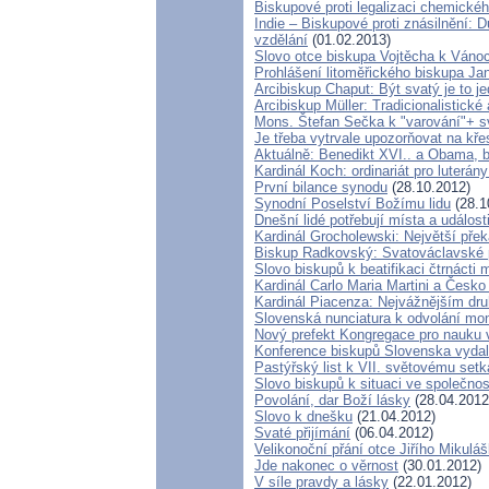
Biskupové proti legalizaci chemické
Indie – Biskupové proti znásilnění:
vzdělání
(01.02.2013)
Slovo otce biskupa Vojtěcha k Ván
Prohlášení litoměřického biskupa Ja
Arcibiskup Chaput: Být svatý je to j
Arcibiskup Müller: Tradicionalistické
Mons. Štefan Sečka k "varování"+ sv
Je třeba vytrvale upozorňovat na kř
Aktuálně: Benedikt XVI.. a Obama, b
Kardinál Koch: ordinariát pro luterány
První bilance synodu
(28.10.2012)
Synodní Poselství Božímu lidu
(28.1
Dnešní lidé potřebují místa a událost
Kardinál Grocholewski: Největší pře
Biskup Radkovský: Svatováclavské poj
Slovo biskupů k beatifikaci čtrnácti
Kardinál Carlo Maria Martini a Česko
Kardinál Piacenza: Nejvážnějším dr
Slovenská nunciatura k odvolání m
Nový prefekt Kongregace pro nauku 
Konference biskupů Slovenska vydal
Pastýřský list k VII. světovému setk
Slovo biskupů k situaci ve společnos
Povolání, dar Boží lásky
(28.04.2012
Slovo k dnešku
(21.04.2012)
Svaté přijímání
(06.04.2012)
Velikonoční přání otce Jiřího Mikulá
Jde nakonec o věrnost
(30.01.2012)
V síle pravdy a lásky
(22.01.2012)