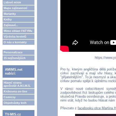
Lidové misie
Mapa zajímavostí
Marianky
Knihy
Zajímavé...
Mimo oblast FATYMu
Výzdoba kostelů
O nás a kontakty
Personalizace
https://www
15 nejčtenějších
Pro ty, kterým angličtina dělá pot
AMIMS.net
církvi zaznívají a mají vliv hlasy, 
nabízí:
"přijatelnějším". To je nesmysl a u
církev pomalu spěje k úplnému rozkl
Hlavní strana
apoštolát A.M.I.M.S.
V rámci nové celocírkevní synod
Knihovna on-line
zodpovědnost říct biskupům celého s
skutečná Pravda osvobozuje, a prot
Comicsy
nimi stát, když ho budou hlásat nám 
Objednávky knih
Převzato z
facebooku otce Martina 
TV-MIS.cz