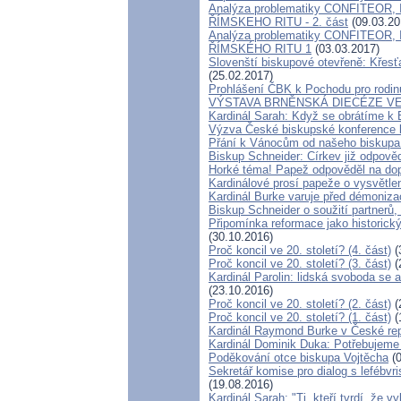
Analýza problematiky CONFITEOR
ŘÍMSKEHO RITU - 2. část
(09.03.20
Analýza problematiky CONFITEOR
ŘÍMSKÉHO RITU 1
(03.03.2017)
Slovenští biskupové otevřeně: Křesť
(25.02.2017)
Prohlášení ČBK k Pochodu pro rodinu
VÝSTAVA BRNĚNSKÁ DIECÉZE V
Kardinál Sarah: Když se obrátíme k 
Výzva České biskupské konference k
Přání k Vánocům od našeho biskupa
Biskup Schneider: Církev již odpově
Horké téma! Papež odpověděl na dop
Kardinálové prosí papeže o vysvětlen
Kardinál Burke varuje před démoniz
Biskup Schneider o soužití partner
Připomínka reformace jako historic
(30.10.2016)
Proč koncil ve 20. století? (4. část)
(
Proč koncil ve 20. století? (3. část)
(
Kardinál Parolin: lidská svoboda se 
(23.10.2016)
Proč koncil ve 20. století? (2. část)
(
Proč koncil ve 20. století? (1. část)
(
Kardinál Raymond Burke v České rep
Kardinál Dominik Duka: Potřebujeme
Poděkování otce biskupa Vojtěcha
(0
Sekretář komise pro dialog s lefébvr
(19.08.2016)
Kardinál Sarah: "Ti, kteří tvrdí, že 