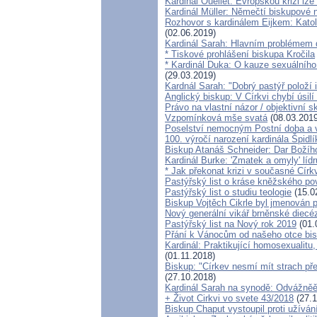
Kardinál Ouellet: Evropskou krizi lz
Kardinál Müller: Němečtí biskupové 
Rozhovor s kardinálem Eijkem: Katol
(02.06.2019)
Kardinál Sarah: Hlavním problémem d
* Tiskové prohlášení biskupa Kročila
* Kardinál Duka: O kauze sexuálního
(29.03.2019)
Kardnál Sarah: "Dobrý pastýř položí i
Anglický biskup: V Církvi chybí úsilí
Právo na vlastní názor / objektivní s
Vzpomínková mše svatá
(08.03.2019
Poselství nemocným Postní doba a 
100. výročí narození kardinála Špidlí
Biskup Atanáš Schneider: Dar Božíh
Kardinál Burke: 'Zmatek a omyly' lí
* Jak překonat krizi v současné Círk
Pastýřský list o kráse kněžského po
Pastýřský list o studiu teologie
(15.0
Biskup Vojtěch Cikrle byl jmenován p
Nový generální vikář brněnské diecé
Pastýřský list na Nový rok 2019
(01.
Přání k Vánocům od našeho otce bis
Kardinál: Praktikující homosexualitu
(01.11.2018)
Biskup: "Církev nesmí mít strach pře
(27.10.2018)
Kardinál Sarah na synodě: Odvážněě h
+ Život Cirkvi vo svete 43/2018
(27.1
Biskup Chaput vystoupil proti užívá