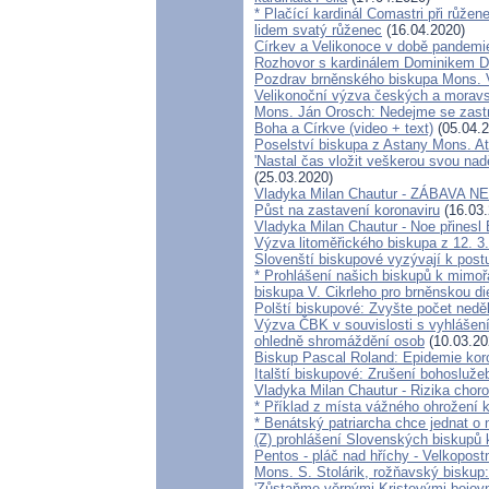
* Plačící kardinál Comastri při růže
lidem svatý růženec
(16.04.2020)
Církev a Velikonoce v době pandemi
Rozhovor s kardinálem Dominikem 
Pozdrav brněnského biskupa Mons. 
Velikonoční výzva českých a morav
Mons. Ján Orosch: Nedejme se zastra
Boha a Církve (video + text)
(05.04.2
Poselství biskupa z Astany Mons. A
'Nastal čas vložit veškerou svou nadě
(25.03.2020)
Vladyka Milan Chautur - ZÁBAVA 
Půst na zastavení koronaviru
(16.03.
Vladyka Milan Chautur - Noe přinesl
Výzva litoměřického biskupa z 12. 3
Slovenští biskupové vyzývají k postu
* Prohlášení našich biskupů k mimoř
biskupa V. Cikrleho pro brněnskou di
Polští biskupové: Zvyšte počet nedě
Výzva ČBK v souvislosti s vyhlášen
ohledně shromáždění osob
(10.03.20
Biskup Pascal Roland: Epidemie kor
Italští biskupové: Zrušení bohosluže
Vladyka Milan Chautur - Rizika choro
* Příklad z místa vážného ohrožen
* Benátský patriarcha chce jednat o 
(Z) prohlášení Slovenských biskupů
Pentos - pláč nad hříchy - Velkopos
Mons. S. Stolárik, rožňavský biskup
'Zůstaňme věrnými Kristovými bojov