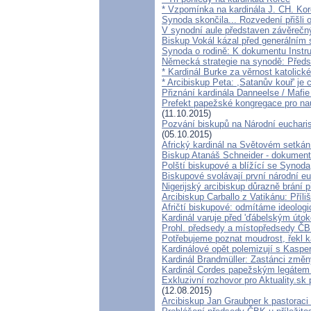
* Vzpomínka na kardinála J. CH. Kor
Synoda skončila... Rozvedení přišli o
V synodní aule představen závěreč
Biskup Vokál kázal před generální
Synoda o rodině: K dokumentu Instr
Německá strategie na synodě: Předst
* Kardinál Burke za věrnost katolick
* Arcibiskup Peta: ,Satanův kouř' je c
Přiznání kardinála Danneelse / Mafie
Prefekt papežské kongregace pro na
(11.10.2015)
Pozvání biskupů na Národní euchari
(05.10.2015)
Africký kardinál na Světovém setkání
Biskup Atanáš Schneider - dokumen
Polští biskupové a blížící se Synoda
Biskupové svolávají první národní eu
Nigerijský arcibiskup důrazně brání p
Arcibiskup Carballo z Vatikánu: Příl
Afričtí biskupové: odmítáme ideologi
Kardinál varuje před 'ďábelským úto
Prohl. předsedy a místopředsedy ČBK
Potřebujeme poznat moudrost, řekl k
Kardinálové opět polemizují s Kasper
Kardinál Brandmüller: Zastánci změny
Kardinál Cordes papežským legátem
Exkluzivní rozhovor pro Aktuality.sk
(12.08.2015)
Arcibiskup Jan Graubner k pastorac