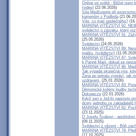
Online ve světě - Běžel jsem 
(video)
(22.06.2026)
Síla Medžugorje při exorcismu
kamenům z Podbrda
(21.06.20
Víte, co mají společného?
(16.
MARIINA VÍTĚZSTVÍ 92: NE
svědectví o zázraku, který rozt
MARIINA VÍTĚZSTVÍ 91: Zážit
(25.05.2026)
Svědectví
(24.05.2026)
MARIINA VÍTĚZSTVÍ 89: Nenávi
matku. (svědectví)
(11.05.2026
MARIINA VÍTĚZSTVÍ 87: Svědec
k Panně Marii, dokud se nest
MARIINA VÍTĚZSTVÍ 86: Medžu
Tak vypadá skutečná víra, kdy
Žena po potratu vypráví, jak r
uzdravení.
(25.01.2026)
MARIINA VÍTĚZSTVÍ 83: Prosít
Démonické kořeny hudby techn
Dokowicze
(22.01.2026)
Když sen o Ježíši naprosto p
dcery jednoho ze zakladatelů
MARIINA VÍTĚZSTVÍ 82: Pochy
(23.11.2025)
O Josefu Švábovi - apoštolov
(09.11.2025)
Svědectví z vězení - Bůh zac
MARIINA VÍTĚZSTVÍ 79: Přeži
(17.10.2025)