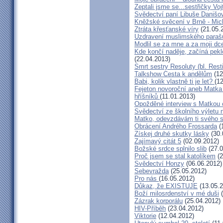
Zeptali jsme se...sestřičky Vo
Svědectví paní Libuše Danišo
Kněžské svěcení v Brně - Mich
Ztráta křesťanské víry
(21.05.
Uzdravení muslimského parašu
Modlil se za mne a za moji dc
Kde končí naděje, začíná pekl
(22.04.2013)
Smrt sestry Resoluty (bl. Rest
Talkshow Cesta k andělům
(12
Babi, kolik vlastně ti je let?
(1
Fejeton novoroční aneb Matka
hříšníků
(11.01.2013)
Opožděné interview s Matkou
Svědectví ze školního výletu
Matko, odevzdávám ti svého 
Obrácení Andrého Frossarda
(
Získej druhé skutky lásky
(30.
Zajímavý citát 5
(02.09.2012)
Božské srdce splnilo slib
(27.0
Proč jsem se stal katolíkem
(2
Svědectví Honzy
(06.06.2012)
Sebevražda
(25.05.2012)
Pro nás
(16.05.2012)
Důkaz, že EXISTUJE
(13.05.2
Boží milosrdenství v mé duši
(
Zázrak korporálu
(25.04.2012)
HIV-Příběh
(23.04.2012)
Viktorie
(12.04.2012)