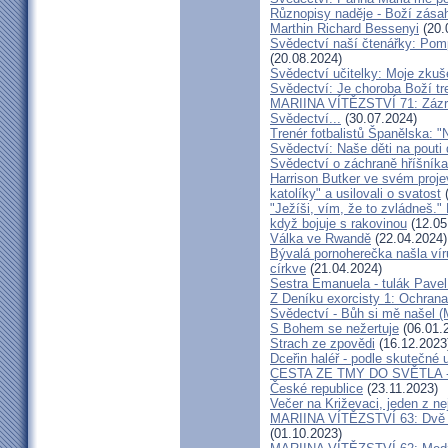
Různopisy naděje - Boží zásah
Marthin Richard Bessenyi
(20.
Svědectví naší čtenářky: Pomp
(20.08.2024)
Svědectví učitelky: Moje zkuš
Svědectví: Je choroba Boží tr
MARIINA VÍTĚZSTVÍ 71: Zázra
Svědectví...
(30.07.2024)
Trenér fotbalistů Španělska: "N
Svědectví: Naše děti na pout
Svědectví o záchraně hříšník
Harrison Butker ve svém proje
katolíky" a usilovali o svatost
(
"Ježíši, vím, že to zvládneš."
když bojuje s rakovinou
(12.05
Válka ve Rwandě
(22.04.2024)
Bývalá pornoherečka našla vír
církve
(21.04.2024)
Sestra Emanuela - tulák Pavel
Z Deníku exorcisty 1: Ochra
Svědectví - Bůh si mě našel (
S Bohem se nežertuje
(06.01.
Strach ze zpovědi
(16.12.2023
Dceřin haléř - podle skutečné 
CESTA ZE TMY DO SVĚTLA - N
České republice
(23.11.2023)
Večer na Križevaci, jeden z n
MARIINA VÍTĚZSTVÍ 63: Dvě s
(01.10.2023)