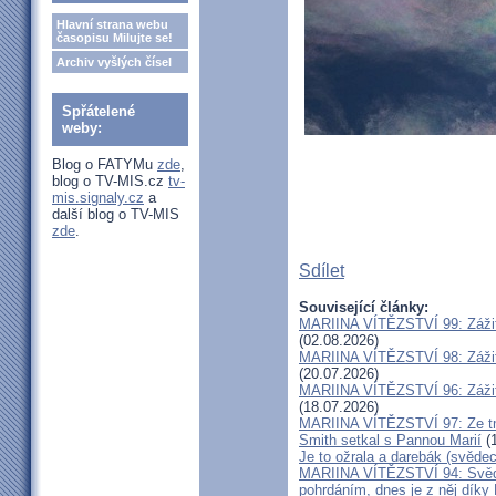
Hlavní strana webu
časopisu Milujte se!
Archiv vyšlých čísel
Spřátelené
weby:
Blog o FATYMu
zde
,
blog o TV-MIS.cz
tv-
mis.signaly.cz
a
další blog o TV-MIS
zde
.
Sdílet
Související články:
MARIINA VÍTĚZSTVÍ 99: Zážit
(02.08.2026)
MARIINA VÍTĚZSTVÍ 98: Zážit
(20.07.2026)
MARIINA VÍTĚZSTVÍ 96: Zážit
(18.07.2026)
MARIINA VÍTĚZSTVÍ 97: Ze tm
Smith setkal s Pannou Marií
(1
Je to ožrala a darebák (svědec
MARIINA VÍTĚZSTVÍ 94: Svěde
pohrdáním, dnes je z něj díky