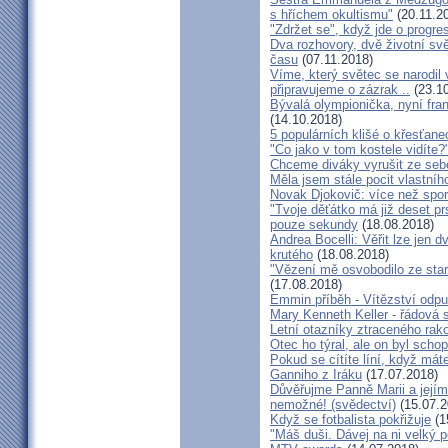
s hříchem okultismu"
(20.11.2
"Zdržet se", když jde o progre
Dva rozhovory, dvě životní sv
času
(07.11.2018)
Víme, který světec se narodil
připravujeme o zázrak ..
(23.10
Bývalá olympionička, nyní fran
(14.10.2018)
5 populárních klišé o křesťane
"Co jako v tom kostele vidíte?
Chceme diváky vyrušit ze seb
Měla jsem stále pocit vlastníh
Novak Djokovič: více než spo
"Tvoje děťátko má již deset pr
pouze sekundy
(18.08.2018)
Andrea Bocelli: Věřit lze jen
krutého
(18.08.2018)
"Vězení mě osvobodilo ze star
(17.08.2018)
Emmin příběh - Vítězství odpu
Mary Kenneth Keller - řádová 
Letní otazníky ztraceného ra
Otec ho týral, ale on byl scho
Pokud se cítíte líní, když mát
Ganniho z Iráku
(17.07.2018)
Důvěřujme Panně Marii a jejímu
nemožné! (svědectví)
(15.07.2
Když se fotbalista pokřižuje
(1
"Máš duši. Dávej na ni velký 