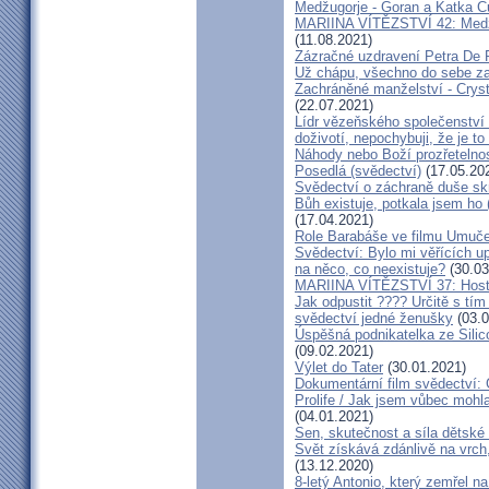
Medžugorje - Goran a Katka Ču
MARIINA VÍTĚZSTVÍ 42: Medžug
(11.08.2021)
Zázračné uzdravení Petra De 
Už chápu, všechno do sebe z
Zachráněné manželství - Crysta
(22.07.2021)
Lídr vězeňského společenství
doživotí, nepochybuji, že je to
Náhody nebo Boží prozřetelno
Posedlá (svědectví)
(17.05.20
Svědectví o záchraně duše sk
Bůh existuje, potkala jsem ho
(17.04.2021)
Role Barabáše ve filmu Umučen
Svědectví: Bylo mi věřících up
na něco, co neexistuje?
(30.03
MARIINA VÍTĚZSTVÍ 37: Hostý
Jak odpustit ???? Určitě s tí
svědectví jedné ženušky
(03.0
Úspěšná podnikatelka ze Silic
(09.02.2021)
Výlet do Tater
(30.01.2021)
Dokumentární film svědectví:
Prolife / Jak jsem vůbec mohla
(04.01.2021)
Sen, skutečnost a síla dětské 
Svět získává zdánlivě na vrch
(13.12.2020)
8-letý Antonio, který zemřel n