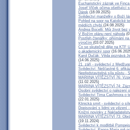
Eucharistický zázrak ve Finca
Josef Vlček očima ošetřující 
Dárek
(18.09.2025)
Svědectví manželky o Boží lá
Pohled na spor na Katolické te
médiích chybí
(24.08.2025)
Andrea Bocelli: Můj život bez 
V Božím plánu není náhoda
(0
Postřeh čtenářky: přijímání n
výročím
(03.07.2025)
Co se skutečně děje na KTF UK
o akademický spor
(16.06.202
Karol Dučák: Věda poznává Ježí
(14.06.2025)
21. září - svědectví z Medžugo
Svědectví: Nešťastné 6. při
Nepředstavitelná síla půstu -
MARIINA VÍTĚZSTVÍ 76: Vzpour
(11.02.2025)
MARIINA VÍTĚZSTVÍ 74: Zázra
Osobní svědectví o nalezení 
Svědectví Tima Cashmora o te
(22.01.2025)
Klinická smrt - svědectví o síl
Dopisování s lidmi ve vězení -
Knižní novinky z Nakladatelst
MARIINA VÍTĚZSTVÍ 73: Obráce
(19.11.2024)
Svědectví k modlitbě Pompejs
Svědectví: Panna Maria mě po