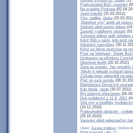
Utonulý symbol 20. století
(11.
Podivuhodná Boží znamení
(0
Na svatého Prokopa
(02.04.20
Jsem katolík
(31.03.2012)
Víra, naděje, láska
(20.03.201
„Manifest víry“ aneb od islámu
Setkání před postní dobou
(24
Zpověď =nádherný restart!
(02
Turínské plátno opět středem
Když Bůh s námi, kdo proti n
Adventní zamyšlení
(30.11.201
Když se řekne exercicie na mo
Pouť na Velehrad - Dotek Boží
Uzdravení na přímluvu Conchi
Otevřené dveře
(20.10.2011)
Žena po potratu: Ten největší
„Nikdy ti nebude scházet láska
Získala jsem odpovědi na otá
Půjč mi svůj úsměv
(08.10.201
Blahořečení Drinských mučed
Kdo hledá, najde
(30.07.2011)
Být platným křesťanem
(05.04
Dvě svědectví z 11.9. 2001
(04
Síla víry a modlitby (svědect
(19.12.2010)
Podivuhodné obrácení - svědec
(29.10.2010)
Varování před nebezpečím ša
| Autor:
Zuzana Vrátilová
| Vydáno dn
Přidat komentář
|