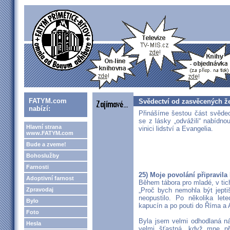
FATYM.com
Svědectví od zasvěcených ž
nabízí:
Přinášíme šestou část svědec
se z lásky „odvážili“ nabídno
Hlavní strana
vinici lidství a Evangelia.
www.FATYM.com
Bude a zveme!
Bohoslužby
Farnosti
25) Moje povolání připravil
Adoptivní farnost
Během tábora pro mladé, v tic
Zpravodaj
„Proč bych nemohla být jepti
neopustilo. Po několika le
Bylo
kapucín a po pouti do Říma a A
Foto
Byla jsem velmi odhodlaná ná
Hesla
velmi šťastná, když mne při