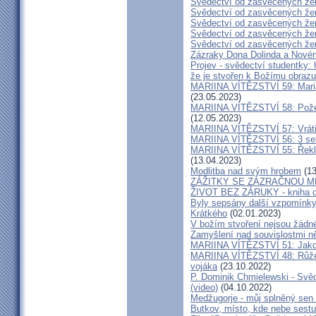
Svědectví od zasvěcených že
Svědectví od zasvěcených že
Svědectví od zasvěcených že
Svědectví od zasvěcených že
Svědectví od zasvěcených že
Zázraky Dona Dolinda a Novén
Projev - svědectví studentky: 
že je stvořen k Božímu obrazu
MARIINA VÍTĚZSTVÍ 59: Maria 
(23.05.2023)
MARIINA VÍTĚZSTVÍ 58: Požeh
(12.05.2023)
MARIINA VÍTĚZSTVÍ 57: Vrátil
MARIINA VÍTĚZSTVÍ 56: 3 seku
MARIINA VÍTĚZSTVÍ 55: Řekla 
(13.04.2023)
Modlitba nad svým hrobem
(13
ZÁŽITKY SE ZÁZRAČNOU M
ŽIVOT BEZ ZÁRUKY - kniha od
Byly sepsány další vzpomínky
Krátkého
(02.01.2023)
V božím stvoření nejsou žádn
Zamyšlení nad souvislostmi n
MARIINA VÍTĚZSTVÍ 51: Jako 
MARIINA VÍTĚZSTVÍ 48: Růžen
vojáka
(23.10.2022)
P. Dominik Chmielewski - Svěd
(video)
(04.10.2022)
Medžugorje - můj splněný sen 
Butkov, místo, kde nebe sest