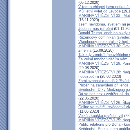
(05.12.2020)
V tomto chlapci jsem potkal J
Můj letní výlet do Levoče
(19.1
MARIINA VÍTĚZSTVÍ 33 - Matk
(16.11.2020)
Jsem nevidomá, světlem mi je 
Jeden z nás (příběh)
(01.11.20
Donald Trump, aneb co nikdy ne
Růžencový dominikán (svědect
Všeobecný protikatolický hejt
MARIINA VÍTĚZSTVÍ 30: Odvrát
změnila
(15.09.2020)
Tak kdy zemřu? (neuvěřitelné 
Za velmi mnoho vděčím vám..
MARIINA VÍTĚZSTVÍ 29: Panna 
(29.08.2020)
MARIINA VÍTĚZSTVÍ 28: Nadpř
nebezpečím
(28.08.2020)
Zamilovanost a co dál? (Svěde
Příběh na zamyšlení při jehož
Svědectví: Díky Medžugorji js
Dá se bez sexu vydržet až do 
(22.06.2020)
MARIINA VÍTĚZSTVÍ 26: Škapul
Online ve světě - svědectví vi
(11.06.2020)
Velká zkouška (svědectví)
(28
MARIINA VÍTĚZSTVÍ 25: Neopu
Public relations pro Boha - kr
Svědectví: Potkal jsem anděla