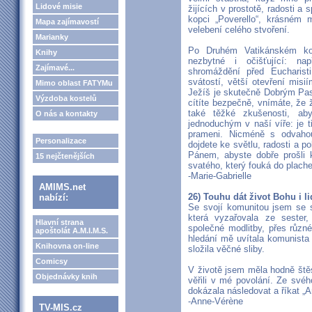
Lidové misie
žijících v prostotě, radosti a
kopci „Poverello“, krásném 
Mapa zajímavostí
velebení celého stvoření.
Marianky
Po Druhém Vatikánském ko
Knihy
nezbytné i očišťující: nap
Zajímavé...
shromáždění před Eucharisti
svátostí, větší otevření mis
Mimo oblast FATYMu
Ježíš je skutečně Dobrým Pa
Výzdoba kostelů
cítíte bezpečně, vnímáte, že ž
také těžké zkušenosti, ab
O nás a kontakty
jednoduchým v naší víře: je tř
prameni. Nicméně s odvahou
Personalizace
dojdete ke světlu, radosti a po
Pánem, abyste dobře prošli
15 nejčtenějších
svatého, který fouká do plach
-Marie-Gabrielle
AMIMS.net
26) Touhu dát život Bohu i li
nabízí:
Se svojí komunitou jsem se se
která vyzařovala ze sester, 
Hlavní strana
společné modlitby, přes různ
apoštolát A.M.I.M.S.
hledání mě uvítala komunista
Knihovna on-line
složila věčné sliby.
Comicsy
V životě jsem měla hodně štěst
Objednávky knih
věřili v mé povolání. Ze své
dokázala následovat a říkat „A
-Anne-Vérène
TV-MIS.cz