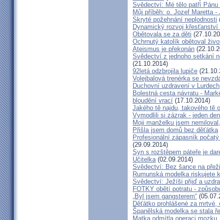
Svědectví: Mé tělo patří Pán
Můj příběh: o. Jozef Maretta -
Skryté požehnání neplodnosti
Dynamický rozvoj křesťanství v
Obětovala se za děti
(27.10.20
Ochrnutý katolík obětoval živo
Ateismus je překonán
(22.10.2
Svědectví z jednoho setkání 
(21.10.2014)
92letá odzbrojila lupiče
(21.10.
Volejbalová trenérka se nevzdá
Duchovní uzdravení v Lurdech
Bolestná cesta návratu - Marké
bloudění vrací
(17.10.2014)
Jakého tě najdu, takového tě 
Vymodlili si zázrak - jeden d
Moji manželku jsem nemiloval,
Přišla jsem domů bez děťátka
Profesionální zápasník počatý 
(29.09.2014)
Syn s rozštěpem páteře je dar
Učitelka
(02.09.2014)
Svědectví: Bez šance na přeži
Rumunská modelka riskujete kar
Svědectví: Ježíši přijď a uzdr
FOTKY obětí potratu - způsob
„Byl jsem gangsterem“
(05.07.
Děťátko prohlášené za mrtvé, 
Španělská modelka se stala ře
Matka odmítla operaci mozku,