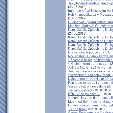
Jak hledání kostela a pravdy p
(26.07.2019)
Imám se stává Kristovým mis
Polská modelka až v Medžugorj
(13.07.2019)
Příčina vaší podrážděnosti můž
Manželé Markovi: O umělém opl
Karol Dučák: Způsobil to Druh
(24.06.2019)
Karol Dučák: Způsobil to Druhý
Karol Dučák: Způsobilto Druhý
Karol Dučák: Způsobil to Druhý
Karol Dučák: Způsobil to Druhý
Eucharistie je pouze v této Cír
Noc kostelů + Jaro - zamyšlen
* Z veselé holky jen hromádka
* Hodina, která za to stála...
(2
Ježíš a Marie - světlo pro naši
Jean vypráví o své cestě za 
Svědectví: S rodinou v Medžug
Naše cesta do Katolické církve
Pán je se mnou ... i v rakovin
Sestry dvojčata rozdělené při
stejném klášteře
(15.01.2019)
Bůh - Otec (svědectví)
(15.01.
V manželství se dá žít sexual
Moc modlitby - Tajemství jedn
Příběh obrácení feministky
(04
To ti to trvalo
(02.01.2019)
Sestra Emmanuela z Medžugorj