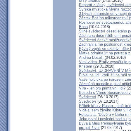
MTV awards
(14.07.2018)
Reparát z lásky, svědectví ot
Syrská mystička Myrna Nazzou
3 bývalí satanisté se vracejí 
Zázrak Božího milosrdenství (
Rozhovor se světoznámou atle
Boha
(10.04.2018)
Silné svědectví desetiletého p
Záchrana duše (Bůh umí použít
Svědectví české medžugorské 
Zachránila mě poslušnost kněz
Bývalý voják se uzdravil díky
Matka odmítla jít na potrat a z
Andrea Bocelli
(04.02.2018)
Viral video: Emily vysvětluje p
Kristem
(29.01.2018)
Svědectví: UZDRAVENÍ V 
Plival na lidi, kteří šli na mši
Vaše holčička po narození zemř
Zázračná medaile a paní učite
Víra - jen pro primitivní lidi?
(20
Beseda s Věrou Sosnarovou ve
Svědectví
(08.10.2017)
Svědectví
(07.10.2017)
Příběh křtu z Ruska - proč to 
Viděla jsem živého Krista v Hos
Fotbalista: ‘Důvěra v Boha mi 
Jeho první i poslední hodinu js
Bývalá Miss Pennsylvánie byla 
pro její život
(21.08.2017)