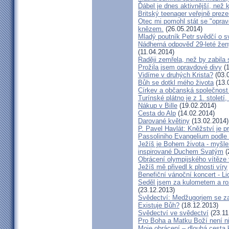
Ďábel je dnes aktivnější, než 
Britský teenager veřejně preze
Otec mi pomohl stát se "opra
knězem.
(26.05.2014)
Mladý poutník Petr svědčí o 
Nádherná odpověď 29-leté ženy
(11.04.2014)
Raději zemřela, než by zabila 
Prožila jsem opravdové divy
(1
Vidíme v druhých Krista?
(03.
Bůh se dotkl mého života
(13.
Církev a občanská společnost
Turínské plátno je z 1. století
Nákup v Bille
(19.02.2014)
Cesta do Alp
(14.02.2014)
Darované květiny
(13.02.2014)
P. Pavel Havlát: Kněžství je p
Passoliniho Evangelium podle
Ježíš je Bohem života - myš
inspirované Duchem Svatým
(
Obrácení olympijského vítěze
Ježíš mě přivedl k plnosti víry
Benefiční vánoční koncert - L
Seděl jsem za kulometem a rozm
(23.12.2013)
Svědectví: Medžugorjem se za
Existuje Bůh?
(18.12.2013)
Svědectví ve svědectví
(23.11
Pro Boha a Matku Boží není 
Moje obrácení – dlouhá cesta 