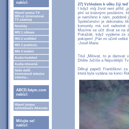
nabízí:
27) Vzhledem k věku žiji teď 
I když můj život není příliš 
plní se krásnými posláními, kt
Hlavní strana TV-
MIS.cz (internetová
je namířeno k nám, podobně j
TV zdarma)
Společenství je dokonalou šk
komunity má své radostné c
Novinky
Musíme se učit dívat se na dr
MIS 1 zábava
Pokaždé, když vyjdeme ze se
pokojem! „Pán mi učinil veliké
MIS 2 vzdělání
-Josef-Marie
MIS 3 publicist.
MIS 4 lokální
Titul „Milovat, to je darovat 
Audia hudební
Dítěte Ježíše a Nejsvětější Tv
Audia mluvená
Děkuji papeži Františkovi za
Naše další
která byla vydána na konci R
internetové televize
zdarma...
ABCD.fatym.com
nabízí:
Hlavní strana
vyhledávače Abeceda
Milujte se!
nabízí: