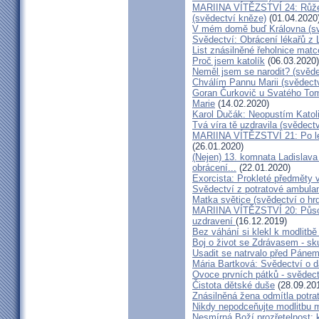
MARIINA VÍTĚZSTVÍ 24: Růžen
(svědectví kněze)
(01.04.2020
V mém domě buď Královna (sv
Svědectví: Obrácení lékařů z 
List znásilněné řeholnice mat
Proč jsem katolík
(06.03.2020)
Neměl jsem se narodit? (svěde
Chválím Pannu Marii (svědect
Goran Čurkovič u Svatého Tom
Marie
(14.02.2020)
Karol Dučák: Neopustím Katol
Tvá víra tě uzdravila (svědec
MARIINA VÍTĚZSTVÍ 21: Po let
(26.01.2020)
(Nejen) 13. komnata Ladislava
obrácení...
(22.01.2020)
Exorcista: Prokleté předměty
Svědectví z potratové ambula
Matka světice (svědectví o hr
MARIINA VÍTĚZSTVÍ 20: Působ
uzdravení
(16.12.2019)
Bez váhání si klekl k modlitb
Boj o život se Zdrávasem - sk
Usadit se natrvalo před Páne
Mária Bartková: Svědectví o d
Ovoce prvních pátků - svědect
Čistota dětské duše
(28.09.20
Znásilněná žena odmítla potrat
Nikdy nepodceňujte modlitbu 
Nesmírná Boží prozřetelnost: k