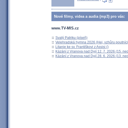
Nové filmy, videa a audia (mp3) pro vás:
www.TV-MIS.cz
::
Svatý Patriku (píseň)
::
Velehradská hymna 2026 (Hej, vzhůru poutníci
::
Litanie ke sv. Františkovi z Assisi ()
::
Kázání z Vranova nad Dyjí 12. 7. 2026 (15. ne
::
Kázání z Vranova nad Dyjí 28. 6. 2026 (13. ne