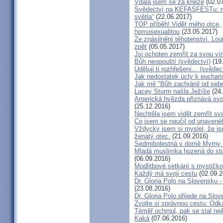
Vdala jsem se za kněze
(02.07
Svědectví na KEFASFESTu: m
světla“
(22.06.2017)
TOP příběh! Vidět mého otce, 
homosexualitou
(23.05.2017)
Ze znásilnění těhotenství. Lou
zpět
(05.05.2017)
Jsi ochoten zemřít za svou vír
Bůh neopouští (svědectví)
(19
Uděluji ti rozhřešení... (svědec
Jak nedostatek úcty k eucharist
Jak mě "Bůh zachránil od seb
Lacey Sturm našla Ježíše
(24.
Americká hvězda přiznává svou 
(25.12.2016)
Nechtěla jsem vidět zemřít své
Co jsem se naučil od unavenéh
Vždycky jsem si myslel, že j
ženatý otec.
(21.09.2016)
Sedmibolestná v domě Myrny
Mladá muslimka hozená do stud
(06.09.2016)
Modlitbové setkání s mystičk
Každý má svoji cestu
(02.09.2
Dr. Gloria Polo na Slovensku 
(23.08.2016)
Dr. Gloria Polo přijede na Slo
Zvolte si správnou cestu: Odk
Téměř ochrnul, pak se stal nej
Kaká
(07.06.2016)