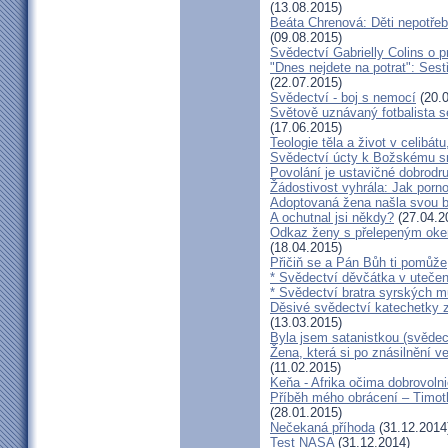
(13.08.2015)
Beáta Chrenová: Děti nepotřeb
(09.08.2015)
Svědectví Gabrielly Colins o 
"Dnes nejdete na potrat": Sest
(22.07.2015)
Svědectví - boj s nemocí
(20.0
Světově uznávaný fotbalista 
(17.06.2015)
Teologie těla a život v celibát
Svědectví úcty k Božskému sr
Povolání je ustavičné dobrodr
Žádostivost vyhrála: Jak porno
Adoptovaná žena našla svou b
A ochutnal jsi někdy?
(27.04.2
Odkaz ženy s přelepeným okem
(18.04.2015)
Přičiň se a Pán Bůh ti pomůže
* Svědectví děvčátka v utečen
* Svědectví bratra syrských m
Děsivé svědectví katechetky z
(13.03.2015)
Byla jsem satanistkou (svědec
Žena, která si po znásilnění ve 
(11.02.2015)
Keňa - Afrika očima dobrovoln
Příběh mého obrácení – Timoth
(28.01.2015)
Nečekaná příhoda
(31.12.2014
Test NASA
(31.12.2014)