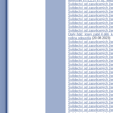
MARIINA VÍTĚZSTVÍ 62: Medžug
Svědectví od zasvěcených že
Svědectví od zasvěcených že
Svědectví od zasvěcených že
Svědectví od zasvěcených že
Svědectví od zasvěcených že
Svědectví od zasvěcených že
Svědectví od zasvěcených že
Svědectví od zasvěcených že
Opilý řidič, který zabil 4 děti,
rodina odpustila
(20.08.2023)
Svědectví od zasvěcených že
Svědectví od zasvěcených že
Svědectví od zasvěcených že
Svědectví od zasvěcených že
Svědectví od zasvěcených že
Svědectví od zasvěcených že
Svědectví od zasvěcených že
Svědectví od zasvěcených že
Svědectví od zasvěcených že
Svědectví od zasvěcených že
Svědectví od zasvěcených že
Svědectví od zasvěcených že
Svědectví od zasvěcených že
Svědectví od zasvěcených že
Svědectví od zasvěcených že
Svědectví od zasvěcených že
Svědectví od zasvěcených že
Svědectví od zasvěcených že
Svědectví od zasvěcených že