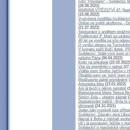
Film "Povolaný" - Svědectví Mar
(26.08.2022)
MARIINA VÍTĚZSTVÍ 47: Napíšu
(15.08.2022)
Vyslyšená modlitba (svědectví
Online ve světě okultismu - Od 
(21.07.2022)
Spolupráce s andělem strážný
Poděkování P. Marii za uzdrav
40 let se modlila za sílu odpo
O vzniku obrazu na Turínském
V komatu zažil Boží dotek. Pří
Svědectví: Stále více jsem si
našeho Pána
(06.04.2022)
Kněz na onkologii
(22.02.2022
Vše se proměnilo v radost
(27.
Viděla jsem živého Ježíše v Ho
Obrátila jsem se, když jsem sle
Medžugorje úplně proměněný
(
Antonietta Meo
(13.01.2022)
Ani já bych s nikým neměnil
(1
Blahoslavená Marie Tereza Roig
Stojící Zoja – utajený zázrak
(
Doopatrování rodičů - Byla to
přirozeně
(24.10.2021)
Jeden pán vyprávěl tuto přího
Svědectví: Zázraky otce Libo
Návrat k Bohu z nástrah esote
Už i já poznávám Ježíše v hos
Svědectví o manželské věrnost