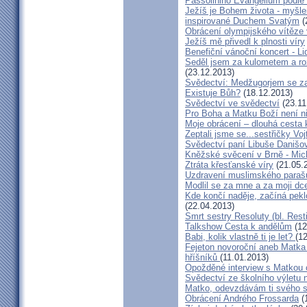
Passoliniho Evangelium podle
Ježíš je Bohem života - myš
inspirované Duchem Svatým
(
Obrácení olympijského vítěze
Ježíš mě přivedl k plnosti víry
Benefiční vánoční koncert - L
Seděl jsem za kulometem a rozm
(23.12.2013)
Svědectví: Medžugorjem se za
Existuje Bůh?
(18.12.2013)
Svědectví ve svědectví
(23.11
Pro Boha a Matku Boží není 
Moje obrácení – dlouhá cesta 
Zeptali jsme se...sestřičky Vo
Svědectví paní Libuše Danišo
Kněžské svěcení v Brně - Mich
Ztráta křesťanské víry
(21.05.
Uzdravení muslimského parašu
Modlil se za mne a za moji dc
Kde končí naděje, začíná pekl
(22.04.2013)
Smrt sestry Resoluty (bl. Rest
Talkshow Cesta k andělům
(12
Babi, kolik vlastně ti je let?
(1
Fejeton novoroční aneb Matka
hříšníků
(11.01.2013)
Opožděné interview s Matkou
Svědectví ze školního výletu
Matko, odevzdávám ti svého 
Obrácení Andrého Frossarda
(