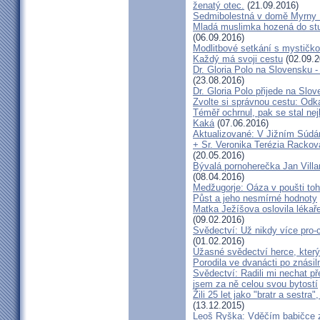
ženatý otec.
(21.09.2016)
Sedmibolestná v domě Myrny
Mladá muslimka hozená do stud
(06.09.2016)
Modlitbové setkání s mystičk
Každý má svoji cestu
(02.09.2
Dr. Gloria Polo na Slovensku 
(23.08.2016)
Dr. Gloria Polo přijede na Slo
Zvolte si správnou cestu: Odk
Téměř ochrnul, pak se stal nej
Kaká
(07.06.2016)
Aktualizované: V Jižním Súdán
+ Sr. Veronika Terézia Rackov
(20.05.2016)
Bývalá pornoherečka Jan Villar
(08.04.2016)
Medžugorje: Oáza v poušti toh
Půst a jeho nesmírné hodnoty
Matka Ježíšova oslovila lékaře
(09.02.2016)
Svědectví: Už nikdy více pro-c
(01.02.2016)
Úžasné svědectví herce, který 
Porodila ve dvanácti po znásiln
Svědectví: Radili mi nechat p
jsem za ně celou svou bytostí
Žili 25 let jako "bratr a sestr
(13.12.2015)
Leoš Ryška: Vděčím babičce za