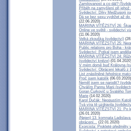
Zamilovanost a co dál? (Svěde
Příběh na zamyšlení při jehož
Svědectví: Díky Medžugorji js
Dá se bez sexu vydržet až do 
(22.06.2020)
MARIINA VÍTĚZSTVÍ 26: Škapul
Online ve světě - svědectví vi
(11.06.2020)
Velká zkouška (svědectví)
(28
MARIINA VÍTĚZSTVÍ 25: Neopu
Public relations pro Boha - kr
Svědectví: Potkal jsem anděla
MARIINA VÍTĚZSTVÍ 24: Růžen
(svědectví kněze)
(01.04.2020
V mém domě buď Královna (sv
Svědectví: Obrácení lékařů z 
List znásilněné řeholnice mat
Proč jsem katolík
(06.03.2020)
Neměl jsem se narodit? (svěde
Chválím Pannu Marii (svědect
Goran Čurkovič u Svatého Tom
Marie
(14.02.2020)
Karol Dučák: Neopustím Katol
Tvá víra tě uzdravila (svědec
MARIINA VÍTĚZSTVÍ 21: Po let
(26.01.2020)
(Nejen) 13. komnata Ladislava
obrácení...
(22.01.2020)
Exorcista: Prokleté předměty
Svědectví z potratové ambula