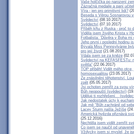
Vaše holčička po narození zemř
Zázračná medaile a paní učite
Víra - jen pro primitivní lidi?
(20
Beseda s Věrou Sosnarovou ve
Svědectví
(08.10.2017)
Svědectví
(07.10.2017)
Příběh křtu z Ruska - proč to 
Viděla jsem živého Krista v Hos
Fotbalista: ‘Důvěra v Boha mi 
Jeho první i poslední hodinu js
Bývalá Miss Pennsylvánie byla 
pro její život
(21.08.2017)
Vdala jsem se za kněze
(02.07
Svědectví na KEFASFESTu: m
světla“
(22.06.2017)
TOP příběh! Vidět mého otce, 
homosexualitou
(23.05.2017)
Ze znásilnění těhotenství. Lou
zpět
(05.05.2017)
Jsi ochoten zemřít za svou vír
Bůh neopouští (svědectví)
(19
Uděluji ti rozhřešení... (svědec
Jak nedostatek úcty k eucharist
Jak mě "Bůh zachránil od seb
Lacey Sturm našla Ježíše
(24.
Americká hvězda přiznává svou 
(25.12.2016)
Nechtěla jsem vidět zemřít své
Co jsem se naučil od unavenéh
Vždycky jsem si myslel, že j