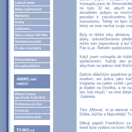
Lidové misie
Vstoupila jsem do Shromážděn
mi bylo 32 let, abych eva
Mapa zajímavostí
dvouletém pobytu na misiíc
Marianky
povolání k zasvěcenému ži
komunismu. Tehdy mi bylo 18
Knihy
který ve mne nechal svoje zn
Zajímavé...
Byly to těžké roky diktatury
Mimo oblast FATYMu
lásky, uskutečňovanou přede
Výzdoba kostelů
režim toto nepovoloval a byl 
Pán tu je. Řeholní společenstv
O nás a kontakty
Když jsem vstoupila do klášt
Personalizace
společenství. Každý den je
abychom se jednou stali Boží
15 nejčtenějších
Dalším důležitým aspektem je
studium, ani práva, jako kaž
AMIMS.net
imigranty na celém světě i p
nabízí:
je kladen na člověka, a ne na
ten, kdo slouží.“ se mne dotýk
Hlavní strana
-Gabriela
apoštolát A.M.I.M.S.
Knihovna on-line
Titul „Milovat, to je darovat 
Comicsy
Dítěte Ježíše a Nejsvětější Tv
Objednávky knih
Děkuji papeži Františkovi za
která byla vydána na konci R
TV-MIS.cz