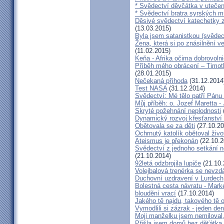
* Svědectví děvčátka v utečen
* Svědectví bratra syrských m
Děsivé svědectví katechetky z
(13.03.2015)
Byla jsem satanistkou (svědec
Žena, která si po znásilnění ve 
(11.02.2015)
Keňa - Afrika očima dobrovoln
Příběh mého obrácení – Timoth
(28.01.2015)
Nečekaná příhoda
(31.12.2014
Test NASA
(31.12.2014)
Svědectví: Mé tělo patří Pán
Můj příběh: o. Jozef Maretta -
Skryté požehnání neplodnosti
Dynamický rozvoj křesťanství v
Obětovala se za děti
(27.10.20
Ochrnutý katolík obětoval živo
Ateismus je překonán
(22.10.2
Svědectví z jednoho setkání 
(21.10.2014)
92letá odzbrojila lupiče
(21.10.
Volejbalová trenérka se nevzdá
Duchovní uzdravení v Lurdech
Bolestná cesta návratu - Marké
bloudění vrací
(17.10.2014)
Jakého tě najdu, takového tě 
Vymodlili si zázrak - jeden d
Moji manželku jsem nemiloval,
Přišla jsem domů bez děťátka