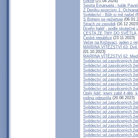
církve
(21.04.2024)
Sestra Emanuela - tulák Pavel
Z Deníku exorcisty 1: Ochra
Svědectví - Bůh si mě našel (
S Bohem se nežertuje
(06.01.
Strach ze zpovědi
(16.12.2023
Dceřin haléř - podle skutečné 
CESTA ZE TMY DO SVĚTLA - N
České republice
(23.11.2023)
Večer na Križevaci, jeden z n
MARIINA VÍTĚZSTVÍ 63: Dvě s
(01.10.2023)
MARIINA VÍTĚZSTVÍ 62: Medžug
Svědectví od zasvěcených že
Svědectví od zasvěcených že
Svědectví od zasvěcených že
Svědectví od zasvěcených že
Svědectví od zasvěcených že
Svědectví od zasvěcených že
Svědectví od zasvěcených že
Opilý řidič, který zabil 4 děti,
rodina odpustila
(20.08.2023)
Svědectví od zasvěcených že
Svědectví od zasvěcených že
Svědectví od zasvěcených že
Svědectví od zasvěcených že
Svědectví od zasvěcených že
Svědectví od zasvěcených že
Svědectví od zasvěcených že
Svědectví od zasvěcených že