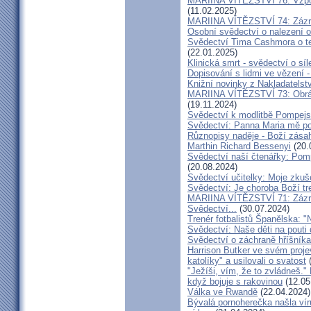
MARIINA VÍTĚZSTVÍ 76: Vzpour
(11.02.2025)
MARIINA VÍTĚZSTVÍ 74: Zázra
Osobní svědectví o nalezení 
Svědectví Tima Cashmora o te
(22.01.2025)
Klinická smrt - svědectví o síl
Dopisování s lidmi ve vězení -
Knižní novinky z Nakladatelst
MARIINA VÍTĚZSTVÍ 73: Obráce
(19.11.2024)
Svědectví k modlitbě Pompejs
Svědectví: Panna Maria mě po
Různopisy naděje - Boží zásah
Marthin Richard Bessenyi
(20.
Svědectví naší čtenářky: Pomp
(20.08.2024)
Svědectví učitelky: Moje zkuš
Svědectví: Je choroba Boží tr
MARIINA VÍTĚZSTVÍ 71: Zázra
Svědectví...
(30.07.2024)
Trenér fotbalistů Španělska: "N
Svědectví: Naše děti na pout
Svědectví o záchraně hříšník
Harrison Butker ve svém proje
katolíky" a usilovali o svatost
(
"Ježíši, vím, že to zvládneš."
když bojuje s rakovinou
(12.05
Válka ve Rwandě
(22.04.2024)
Bývalá pornoherečka našla vír