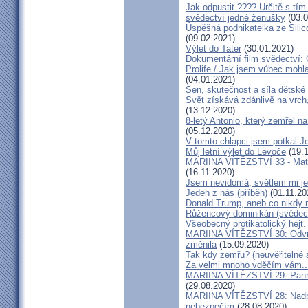
Jak odpustit ???? Určitě s tí
svědectví jedné ženušky
(03.0
Úspěšná podnikatelka ze Silic
(09.02.2021)
Výlet do Tater
(30.01.2021)
Dokumentární film svědectví:
Prolife / Jak jsem vůbec mohla
(04.01.2021)
Sen, skutečnost a síla dětské 
Svět získává zdánlivě na vrch
(13.12.2020)
8-letý Antonio, který zemřel n
(05.12.2020)
V tomto chlapci jsem potkal J
Můj letní výlet do Levoče
(19.1
MARIINA VÍTĚZSTVÍ 33 - Matk
(16.11.2020)
Jsem nevidomá, světlem mi je 
Jeden z nás (příběh)
(01.11.20
Donald Trump, aneb co nikdy ne
Růžencový dominikán (svědect
Všeobecný protikatolický hejt
MARIINA VÍTĚZSTVÍ 30: Odvrát
změnila
(15.09.2020)
Tak kdy zemřu? (neuvěřitelné 
Za velmi mnoho vděčím vám..
MARIINA VÍTĚZSTVÍ 29: Panna 
(29.08.2020)
MARIINA VÍTĚZSTVÍ 28: Nadpř
nebezpečím
(28.08.2020)