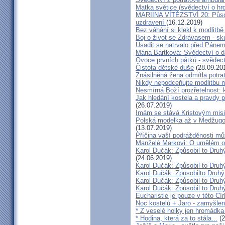
Matka světice (svědectví o hr
MARIINA VÍTĚZSTVÍ 20: Působ
uzdravení
(16.12.2019)
Bez váhání si klekl k modlitb
Boj o život se Zdrávasem - sk
Usadit se natrvalo před Páne
Mária Bartková: Svědectví o d
Ovoce prvních pátků - svědect
Čistota dětské duše
(28.09.20
Znásilněná žena odmítla potrat
Nikdy nepodceňujte modlitbu 
Nesmírná Boží prozřetelnost: k
Jak hledání kostela a pravdy p
(26.07.2019)
Imám se stává Kristovým mis
Polská modelka až v Medžugorj
(13.07.2019)
Příčina vaší podrážděnosti můž
Manželé Markovi: O umělém opl
Karol Dučák: Způsobil to Druh
(24.06.2019)
Karol Dučák: Způsobil to Druhý
Karol Dučák: Způsobilto Druhý
Karol Dučák: Způsobil to Druhý
Karol Dučák: Způsobil to Druhý
Eucharistie je pouze v této Cír
Noc kostelů + Jaro - zamyšlen
* Z veselé holky jen hromádka
* Hodina, která za to stála...
(2