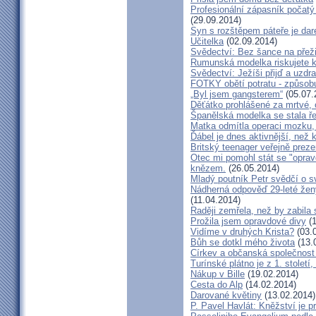
Profesionální zápasník počatý 
(29.09.2014)
Syn s rozštěpem páteře je dar
Učitelka
(02.09.2014)
Svědectví: Bez šance na přeži
Rumunská modelka riskujete kar
Svědectví: Ježíši přijď a uzdr
FOTKY obětí potratu - způsob
„Byl jsem gangsterem“
(05.07.
Děťátko prohlášené za mrtvé, 
Španělská modelka se stala ře
Matka odmítla operaci mozku,
Ďábel je dnes aktivnější, než 
Britský teenager veřejně preze
Otec mi pomohl stát se "opra
knězem.
(26.05.2014)
Mladý poutník Petr svědčí o 
Nádherná odpověď 29-leté ženy
(11.04.2014)
Raději zemřela, než by zabila 
Prožila jsem opravdové divy
(1
Vidíme v druhých Krista?
(03.
Bůh se dotkl mého života
(13.
Církev a občanská společnost
Turínské plátno je z 1. století
Nákup v Bille
(19.02.2014)
Cesta do Alp
(14.02.2014)
Darované květiny
(13.02.2014)
P. Pavel Havlát: Kněžství je p