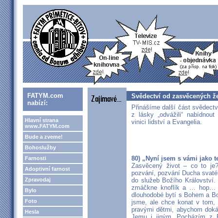
FATYM.com
Svědectví od zasvěcených ž
nabízí:
Přinášíme další část svědectv
z lásky „odvážili“ nabídnou
Hlavní strana
vinici lidství a Evangelia.
www.FATYM.com
Bude a zveme!
Bohoslužby
80) „Nyní jsem s vámi jako t
Farnosti
Zasvěcený život – co to je?
Adoptivní farnost
pozvání, pozvání Ducha svatéh
Zpravodaj
do služeb Božího Království.
zmáčkne knoflík a … hop… p
Bylo
dlouhodobé bytí s Bohem a Boh
Foto
jsme, ale chce konat v tom
pravými dětmi, abychom dokáz
Hesla
Jemu i jiným. Pocházím z R