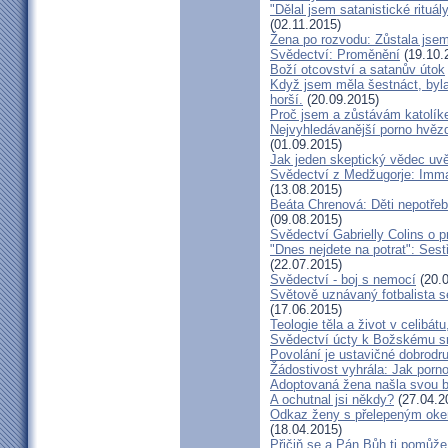
"Dělal jsem satanistické rituál
(02.11.2015)
Žena po rozvodu: Zůstala jse
Svědectví: Proměnění
(19.10.
Boží otcovství a satanův útok
Když jsem měla šestnáct, byla
horší.
(20.09.2015)
Proč jsem a zůstávám katolík
Nejvyhledávanější porno hvězd
(01.09.2015)
Jak jeden skeptický vědec uvě
Svědectví z Medžugorje: Imma
(13.08.2015)
Beáta Chrenová: Děti nepotřeb
(09.08.2015)
Svědectví Gabrielly Colins o 
"Dnes nejdete na potrat": Sest
(22.07.2015)
Svědectví - boj s nemocí
(20.0
Světově uznávaný fotbalista 
(17.06.2015)
Teologie těla a život v celibát
Svědectví úcty k Božskému sr
Povolání je ustavičné dobrodr
Žádostivost vyhrála: Jak porno
Adoptovaná žena našla svou b
A ochutnal jsi někdy?
(27.04.2
Odkaz ženy s přelepeným okem
(18.04.2015)
Přičiň se a Pán Bůh ti pomůže