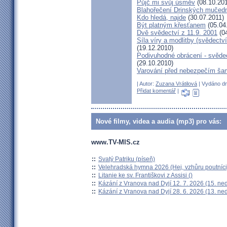
Půjč mi svůj úsměv
(08.10.201
Blahořečení Drinských mučed
Kdo hledá, najde
(30.07.2011)
Být platným křesťanem
(05.04
Dvě svědectví z 11.9. 2001
(04
Síla víry a modlitby (svědect
(19.12.2010)
Podivuhodné obrácení - svědec
(29.10.2010)
Varování před nebezpečím ša
| Autor:
Zuzana Vrátilová
| Vydáno dn
Přidat komentář
|
Nové filmy, videa a audia (mp3) pro vás:
www.TV-MIS.cz
::
Svatý Patriku (píseň)
::
Velehradská hymna 2026 (Hej, vzhůru poutníci
::
Litanie ke sv. Františkovi z Assisi ()
::
Kázání z Vranova nad Dyjí 12. 7. 2026 (15. ne
::
Kázání z Vranova nad Dyjí 28. 6. 2026 (13. ne