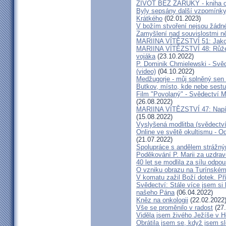
ŽIVOT BEZ ZÁRUKY - kniha od
Byly sepsány další vzpomínky
Krátkého
(02.01.2023)
V božím stvoření nejsou žádn
Zamyšlení nad souvislostmi n
MARIINA VÍTĚZSTVÍ 51: Jako 
MARIINA VÍTĚZSTVÍ 48: Růžen
vojáka
(23.10.2022)
P. Dominik Chmielewski - Svěd
(video)
(04.10.2022)
Medžugorje - můj splněný sen 
Butkov, místo, kde nebe sest
Film "Povolaný" - Svědectví Mar
(26.08.2022)
MARIINA VÍTĚZSTVÍ 47: Napíšu
(15.08.2022)
Vyslyšená modlitba (svědectví
Online ve světě okultismu - Od 
(21.07.2022)
Spolupráce s andělem strážný
Poděkování P. Marii za uzdrav
40 let se modlila za sílu odpo
O vzniku obrazu na Turínském
V komatu zažil Boží dotek. Pří
Svědectví: Stále více jsem si
našeho Pána
(06.04.2022)
Kněz na onkologii
(22.02.2022
Vše se proměnilo v radost
(27.
Viděla jsem živého Ježíše v Ho
Obrátila jsem se, když jsem sle