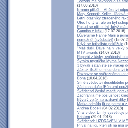
"Vězení mě osvobodilo ze star
(17.08.2018)
Emmin příběh - Vítězství odpu
Mary Kenneth Keller - řádová 
Letní otazníky ztraceného ra
Otec ho týral, ale on byl scho
Pokud se cítíte líní, když mát
Ganniho z Iráku
(17.07.2018)
Důvěřujme Panně Marii a jejímu
nemožné! (svědectví)
(15.07.2
Když se fotbalista pokřižuje
(1
"Máš duši. Dávej na ni velký 
MTV awards
(14.07.2018)
Reparát z lásky, svědectví ot
Syrská mystička Myrna Nazzou
3 bývalí satanisté se vracejí 
Zázrak Božího milosrdenství (
Rozhovor se světoznámou atle
Boha
(10.04.2018)
Silné svědectví desetiletého p
Záchrana duše (Bůh umí použít
Svědectví české medžugorské 
Zachránila mě poslušnost kněz
Bývalý voják se uzdravil díky
Matka odmítla jít na potrat a z
Andrea Bocelli
(04.02.2018)
Viral video: Emily vysvětluje p
Kristem
(29.01.2018)
Svědectví: UZDRAVENÍ V 
Plival na lidi, kteří šli na mši