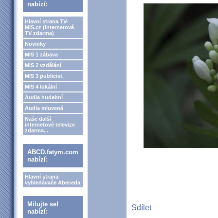
nabízí:
Hlavní strana TV-
MIS.cz (internetová
TV zdarma)
Novinky
MIS 1 zábava
MIS 2 vzdělání
MIS 3 publicist.
MIS 4 lokální
Audia hudební
Audia mluvená
Naše další
internetové televize
zdarma...
ABCD.fatym.com
nabízí:
Hlavní strana
vyhledávače Abeceda
Milujte se!
Sdílet
nabízí: