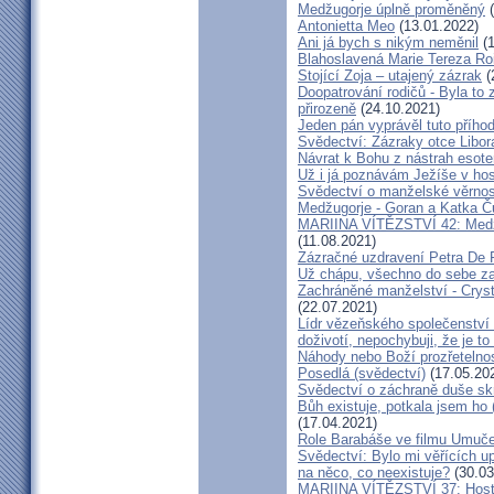
Medžugorje úplně proměněný
(
Antonietta Meo
(13.01.2022)
Ani já bych s nikým neměnil
(1
Blahoslavená Marie Tereza Roig
Stojící Zoja – utajený zázrak
(
Doopatrování rodičů - Byla to
přirozeně
(24.10.2021)
Jeden pán vyprávěl tuto přího
Svědectví: Zázraky otce Libo
Návrat k Bohu z nástrah esote
Už i já poznávám Ježíše v hos
Svědectví o manželské věrnost
Medžugorje - Goran a Katka Ču
MARIINA VÍTĚZSTVÍ 42: Medžug
(11.08.2021)
Zázračné uzdravení Petra De 
Už chápu, všechno do sebe z
Zachráněné manželství - Crysta
(22.07.2021)
Lídr vězeňského společenství
doživotí, nepochybuji, že je to
Náhody nebo Boží prozřetelno
Posedlá (svědectví)
(17.05.20
Svědectví o záchraně duše sk
Bůh existuje, potkala jsem ho
(17.04.2021)
Role Barabáše ve filmu Umučen
Svědectví: Bylo mi věřících up
na něco, co neexistuje?
(30.03
MARIINA VÍTĚZSTVÍ 37: Hostý