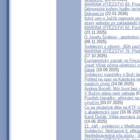
MARIINA VÍTĚZSTVÍ 83: Prosít
Démonické kořeny hudby techn
Dokowicze
(22.01.2026)
Když sen o Ježíši naprosto p
dcery jednoho ze zakladatelů
MARIINA VÍTĚZSTVÍ 82: Pochy
(23.11.2025)
O Josefu Švábovi - apoštolov
(09.11.2025)
Svědectví z vězení - Bůh zac
MARIINA VÍTĚZSTVÍ 79: Přeži
(17.10.2025)
Eucharistický zázrak ve Finca
Josef Vlček očima ošetřující 
Dárek
(18.09.2025)
Svědectví manželky o Boží lá
Pohled na spor na Katolické te
médiích chybí
(24.08.2025)
Andrea Bocelli: Můj život bez 
V Božím plánu není náhoda
(0
Postřeh čtenářky: přijímání n
výročím
(03.07.2025)
Co se skutečně děje na KTF UK
o akademický spor
(16.06.202
Karol Dučák: Věda poznává Ježí
(14.06.2025)
21. září - svědectví z Medžugo
Svědectví: Nešťastné 6. při
Nepředstavitelná síla půstu -