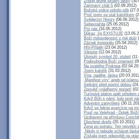
Získej druhé skutky lásky
(30.
Zajímavý citát 5
(02.09.2012)
Božské srdce splnilo slib
(27.0
Proč jsem se stal katolíkem
(2
Svědectví Honzy
(06.06.2012)
Sebevražda
(25.05.2012)
Pro nás
(16.05.2012)
Důkaz, že EXISTUJE
(13.05.2
Boží milosrdenství v mé duši
(
Zázrak korporálu
(25.04.2012)
HIV-Příběh
(23.04.2012)
Viktorie
(12.04.2012)
Utonulý symbol 20. století
(11.
Podivuhodná Boží znamení
(0
Na svatého Prokopa
(02.04.20
Jsem katolík
(31.03.2012)
Víra, naděje, láska
(20.03.201
„Manifest víry“ aneb od islámu
Setkání před postní dobou
(24
Zpověď =nádherný restart!
(02
Turínské plátno opět středem
Když Bůh s námi, kdo proti n
Adventní zamyšlení
(30.11.201
Když se řekne exercicie na mo
Pouť na Velehrad - Dotek Boží
Uzdravení na přímluvu Conchi
Otevřené dveře
(20.10.2011)
Žena po potratu: Ten největší
„Nikdy ti nebude scházet láska
Získala jsem odpovědi na otá