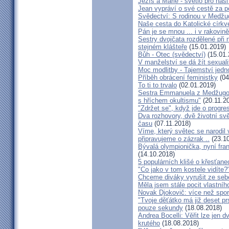
Ježíš a Marie - světlo pro naši
Jean vypráví o své cestě za 
Svědectví: S rodinou v Medžug
Naše cesta do Katolické církve
Pán je se mnou ... i v rakovin
Sestry dvojčata rozdělené při
stejném klášteře
(15.01.2019)
Bůh - Otec (svědectví)
(15.01.
V manželství se dá žít sexual
Moc modlitby - Tajemství jedn
Příběh obrácení feministky
(04
To ti to trvalo
(02.01.2019)
Sestra Emmanuela z Medžugorj
s hříchem okultismu"
(20.11.2
"Zdržet se", když jde o progre
Dva rozhovory, dvě životní sv
času
(07.11.2018)
Víme, který světec se narodil
připravujeme o zázrak ..
(23.10
Bývalá olympionička, nyní fran
(14.10.2018)
5 populárních klišé o křesťane
"Co jako v tom kostele vidíte?
Chceme diváky vyrušit ze seb
Měla jsem stále pocit vlastníh
Novak Djokovič: více než spo
"Tvoje děťátko má již deset pr
pouze sekundy
(18.08.2018)
Andrea Bocelli: Věřit lze jen
krutého
(18.08.2018)