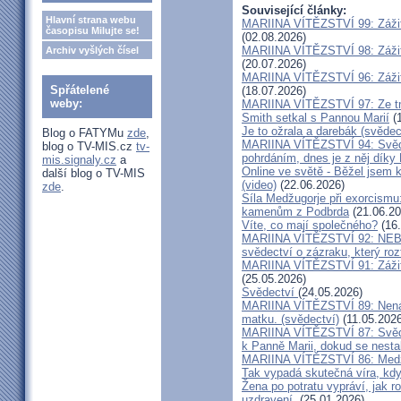
Související články:
Hlavní strana webu
MARIINA VÍTĚZSTVÍ 99: Zážit
časopisu Milujte se!
(02.08.2026)
MARIINA VÍTĚZSTVÍ 98: Zážit
Archiv vyšlých čísel
(20.07.2026)
MARIINA VÍTĚZSTVÍ 96: Zážit
Spřátelené
(18.07.2026)
weby:
MARIINA VÍTĚZSTVÍ 97: Ze tm
Smith setkal s Pannou Marií
(1
Je to ožrala a darebák (svědec
Blog o FATYMu
zde
,
MARIINA VÍTĚZSTVÍ 94: Svěde
blog o TV-MIS.cz
tv-
pohrdáním, dnes je z něj díky
mis.signaly.cz
a
Online ve světě - Běžel jsem 
další blog o TV-MIS
(video)
(22.06.2026)
zde
.
Síla Medžugorje při exorcismu
kamenům z Podbrda
(21.06.20
Víte, co mají společného?
(16.
MARIINA VÍTĚZSTVÍ 92: NE
svědectví o zázraku, který rozt
MARIINA VÍTĚZSTVÍ 91: Zážit
(25.05.2026)
Svědectví
(24.05.2026)
MARIINA VÍTĚZSTVÍ 89: Nenávi
matku. (svědectví)
(11.05.2026
MARIINA VÍTĚZSTVÍ 87: Svědec
k Panně Marii, dokud se nest
MARIINA VÍTĚZSTVÍ 86: Medžu
Tak vypadá skutečná víra, kdy
Žena po potratu vypráví, jak r
uzdravení.
(25.01.2026)