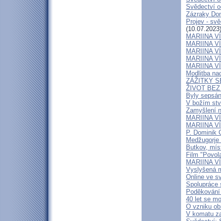
Svědectví o
Zázraky Don
Projev - sv
(10.07.2023
MARIINA VÍT
MARIINA VÍT
MARIINA VÍT
MARIINA VÍT
MARIINA VÍT
Modlitba n
ZÁŽITKY 
ŽIVOT BEZ 
Byly sepsán
V božím stv
Zamyšlení n
MARIINA VÍ
MARIINA VÍT
P. Dominik 
Medžugorje 
Butkov, mís
Film "Povola
MARIINA VÍT
Vyslyšená m
Online ve sv
Spolupráce 
Poděkování 
40 let se mo
O vzniku ob
V komatu zaž