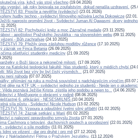
skutečná víra, když vás stojí všechno
(19.04.2026)
atu vypráví, jak roky bojovala se zoufalstvím, dokud nenašla uzdravení.
(25.
ĚZSTVÍ 83: Prosíte a nevěříte (svědectví)
(23.01.2026)
ořeny hudby techno - svědectví filmového režiséra Lecha Dokowicze
(22.01
Ježíši naprosto promění život - Svědectví Juman Al Qawasmi, dcery jednoho
.11.2025)
TĚZSTVÍ 82: Pochybující kněz a moc Zázračné medaile
(23.11.2025)
ábovi - apoštolovi Pražského Jezulátka - na slovenském webu
(09.11.2025)
 vězení - Bůh zachraňuje
(24.10.2025)
ĚZSTVÍ 79: Přežily únos zásluhou modlitby růžence
(17.10.2025)
ký zázrak ve Finca Betania
(26.09.2025)
 očima ošetřující studentky medicíny
(21.09.2025)
9.2025)
anželky o Boží lásce a nekonečné milosti.
(17.09.2025)
or na Katolické teologické fakultě: hlas studentů, který v médiích chybí
(24.
li: Můj život bez víry by byl čistý výsměch...
(21.07.2025)
nu není náhoda
(07.07.2025)
nářky: přijímání na ruku a možná souvislost s nadcházejícím výročím
(03.07.
čně děje na KTF UK – svědectví jednoho ze studentů - Nejde jen o akademic
 Věda poznává Ježíše Krista, zjistila jeho podobu a nejen to...
(14.06.2025)
vědectví z Medžugorje o obrácení v rodině
(08.06.2025)
 Nešťastné 6. přikázání - NESESMILNÍŠ
(10.04.2025)
telná síla půstu - Svědectví Nicole Hudson
(13.02.2025)
ĚZSTVÍ 76: Vzpoura a odpuštění (velmi silný příběh)
(11.02.2025)
ĚZSTVÍ 74: Zázrak setkání s Marií
(01.02.2025)
ectví o nalezení opravdového smyslu života
(27.01.2025)
ima Cashmora o tetování, duchovních poutech a osvobození
(22.01.2025)
t - svědectví o síle modlitby
(11.01.2025)
 lidmi ve vězení - dar pro druhé i pro mě
(27.12.2024)
nky z Nakladatelství Flétna o Pražském Jezulátku,
(13.12.2024)