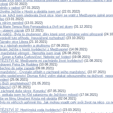
Stále více jsem si byla vědoma převeliké lásky a milosrdenství našeho Pána
ologii
(22.02.2022)
ěnilo v radost
(27.01.2022)
živého Ježíše v Hostii a obrátila jsem se!
(22.01.2022)
m se, když jsem sledovala život otce, který se vrátil z Medžugorje úplně pr
Meo
(13.01.2022)
 s nikým neměnil
(13.01.2022)
 Marie Tereza Roig Ferragudová a čtyři její dcery
(31.12.2021)
 – utajený zázrak
(23.12.2021)
í rodičů - Byla to zkušenost, díky které smrt vnímáme velmi přirozeně
(24.10
yprávěl tuto příhodu. (neuvážené rozhodnutí)
(23.10.2021)
Zázraky otce Libora
(21.10.2021)
hu z nástrah esoteriky a okultismu
(17.09.2021)
návám Ježíše v hostii (svědectví z Medžugorje)
(14.09.2021)
 manželské věrnosti - Nemohla jsem jinak
(26.08.2021)
- Goran a Katka Čurkovičovi: Nebojte se! (video)
(19.08.2021)
ĚZSTVÍ 42: Medžugorje mi zachránilo život (svědectví)
(11.08.2021)
dravení Petra De Ruddera
(10.08.2021)
všechno do sebe zapadá
(09.08.2021)
anželství - Crystalin příběh o záchraně jejího manželství.
(22.07.2021)
kého společenství Dismas Když vidím plakat odsouzeného na doživotí, nepoch
video)
(25.06.2021)
 Boží prozřetelnost?
(31.05.2021)
ědectví)
(17.05.2021)
 záchraně duše skrze „Korunku“
(07.05.2021)
e, potkala jsem ho (Od satanizmu do Ježíšovy milosti)
(17.04.2021)
še ve filmu Umučení Krista mě obrátila
(02.04.2021)
ylo mi věřících upřímně líto. Jak mohou vsadit celý svůj život na něco, co n
)
TĚZSTVÍ 37: Hostýnská voda (svědectví)
(23.03.2021)