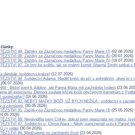
 články:
ĚZSTVÍ 99: Zážitky se Zázračnou medailkou Panny Marie (7)
(02.08.2026)
ĚZSTVÍ 98: Zážitky se Zázračnou medailkou Panny Marie (6)
(20.07.2026)
ĚZSTVÍ 96: Zážitky se Zázračnou medailkou Panny Marie (5)
(18.07.2026)
ĚZSTVÍ 97: Ze tmy ke světlu: jak se známý komik Shayne Smith setkal s 
)
a a darebák (svědectví kněze)
(12.07.2026)
ĚZSTVÍ 94: Svědectví Adama: Hleděl knězi do očí s pohrdáním, dnes je z n
k
(06.07.2026)
ětě - Běžel jsem k ďáblovi, ale Panna Maria mě zachránila (video)
(22.06.202
orje při exorcismu: Démoni zoufale křičeli kvůli obyčejným kamenům z Podb
jí společného?
(16.06.2026)
TĚZSTVÍ 92: NEBÝT MATKY BOŽÍ, UŽ BYCH NEŽILA - svědectví o zázraku, k
 a závislosti.
(30.05.2026)
ĚZSTVÍ 91: Zážitky se Zázračnou medailkou Panny Marie (3)
(25.05.2026)
24.05.2026)
ĚZSTVÍ 89: Nenáviděla jsem Církev, dokud jsem nepoznala její matku. (svě
ĚZSTVÍ 87: Svědectví o. Chrise Alara – Nikdy jsem neměl úctu k Panně Mar
O /+ video
(30.04.2026)
ĚZSTVÍ 86: Medžugorje mi zachránilo život
(21.04.2026)