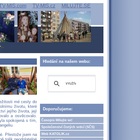
TV-MIS.com
TV-MIS.cz
MILUJTE.SE
Hledání na našem webu:
ežitosti mé cesty do
lnímu životu, které
Doporučujeme:
í jejího života, její
ovalo a osvěcovalo.
Časopis Milujte se!
yla spokojená s tím,
angeliu.
Společenství čistých srdcí (SČS)
Web KATOLIK.cz
té. Přestože jsem na
bě tolik neodolatelné