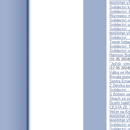
MARIINA VÍT
Svědectví k
Svědectví: 
Různopisy n
Svědectví n
Svědectví u
Svědectví: 
MARIINA VÍ
Svědectví...
Trenér fotba
Svědectví: 
Svědectví o
Harrison But
(31.05.2024
"Ježíši, vím
(12.05.2024
Válka ve R
Bývalá porn
Sestra Eman
Z Deníku ex
Svědectví -
S Bohem se 
Strach ze z
Dceřin haléř
CESTA ZE T
Večer na Kr
MARIINA VÍ
MARIINA VÍT
Svědectví o
Svědectví o