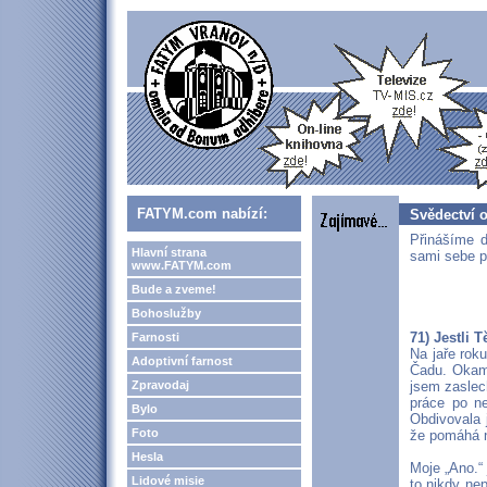
FATYM.com nabízí:
Svědectví 
Přinášíme d
Hlavní strana
sami sebe pr
www.FATYM.com
Bude a zveme!
Bohoslužby
71) Jestli 
Farnosti
Na jaře rok
Adoptivní farnost
Čadu. Okamž
Zpravodaj
jsem zaslech
práce po ne
Bylo
Obdivovala 
Foto
že pomáhá n
Hesla
Moje „Ano.“
Lidové misie
to nikdy nep