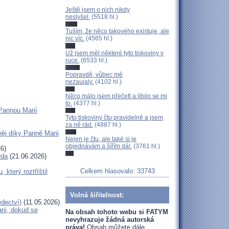
Ještě jsem o nich nikdy
neslyšel.
(5518 hl.)
Tuším, že něco takového existuje, ale
nic víc.
(4565 hl.)
Už jsem měl některé tyto tiskoviny v
ruce.
(6533 hl.)
Popravdě, vůbec mě
nezaujaly.
(4102 hl.)
Něco málo jsem přečetl a líbilo se mi
to.
(4377 hl.)
Pannou Marií
Tyto tiskoviny čtu pravidelně a jsem
za ně rád.
(4887 hl.)
ěj díky Panně Marii
Nejen je čtu, ale také si je
objednávám a šířím dál.
(3761 hl.)
6)
rda
(21.06.2026)
Celkem hlasovalo: 33743
terý roztříštil
Volná šiřitelnost:
dectví)
(11.05.2026)
ii, dokud se
Na obsah tohoto webu si FATYM
nevyhrazuje žádná autorská
práva!
Obsah můžete dále