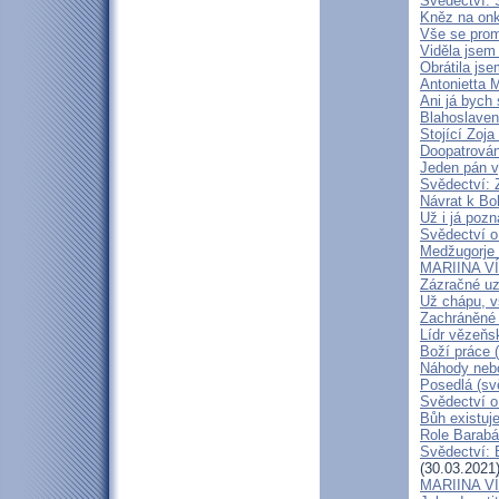
Svědectví: 
Kněz na onk
Vše se prom
Viděla jsem 
Obrátila jse
Antonietta 
Ani já bych
Blahoslavená
Stojící Zoja
Doopatrován
Jeden pán v
Svědectví: 
Návrat k Bo
Už i já poz
Svědectví o
Medžugorje 
MARIINA VÍT
Zázračné uz
Už chápu, 
Zachráněné m
Lídr vězeňs
Boží práce (
Náhody nebo
Posedlá (sv
Svědectví o
Bůh existuj
Role Barabá
Svědectví: B
(30.03.2021
MARIINA VÍ