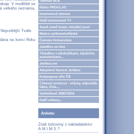
Televize NOE
okoje. V modlitbě se
Rádio PROGLAS
omá velkého neznáma,
Internetová televize
Další internetové TV
Svatá země Izrael, virtuální pouť
a Nejsvětější Tváře.
Matice cyrilometodějská
vydána na konci Roku
Časopis Immaculata
JukeBox on-line
TémaBox s přednáškami, kázáními,
audioknihami...
Jeníkov.net
Adoptivní farnost Jeníkov
Kolpingovo dílo ČR
Církevní restituce - otázky, odpovědi,
fakta, čísla....
Vyhledávač ABECEDA
Další odkazy...
Anketa:
Znáš tiskoviny z nakladatelství
A.M.I.M.S.?