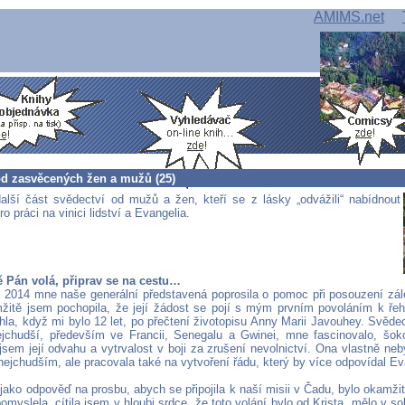
AMIMS.net
od zasvěcených žen a mužů (25)
alší část svědectví od mužů a žen, kteří se z lásky „odvážili“ nabídnout
o práci na vinici lidství a Evangelia.
Tě Pán volá, připrav se na cestu…
u 2014 mne naše generální představená poprosila o pomoc při posouzení zál
itě jsem pochopila, že její žádost se pojí s mým prvním povoláním k řeho
la, když mi bylo 12 let, po přečtení životopisu Anny Marii Javouhey. Svědectv
jchudší, především ve Francii, Senegalu a Gwinei, mne fascinovalo, šok
jsem její odvahu a vytrvalost v boji za zrušení nevolnictví. Ona vlastně neb
ejchudším, ale pracovala také na vytvoření řádu, který by více odpovídal Ev
 jako odpověď na prosbu, abych se připojila k naší misii v Čadu, bylo okamži
omyslela, cítila jsem v hloubi srdce, že toto volání bylo od Krista, mělo v so