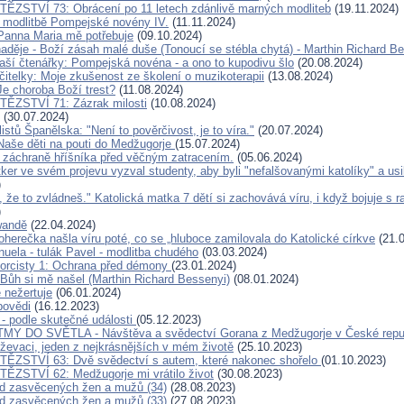
ĚZSTVÍ 73: Obrácení po 11 letech zdánlivě marných modliteb
(19.11.2024)
 modlitbě Pompejské novény IV.
(11.11.2024)
Panna Maria mě potřebuje
(09.10.2024)
aděje - Boží zásah malé duše (Tonoucí se stébla chytá) - Marthin Richard B
aší čtenářky: Pompejská novéna - a ono to kupodivu šlo
(20.08.2024)
čitelky: Moje zkušenost ze školení o muzikoterapii
(13.08.2024)
Je choroba Boží trest?
(11.08.2024)
TĚZSTVÍ 71: Zázrak milosti
(10.08.2024)
(30.07.2024)
listů Španělska: "Není to pověrčivost, je to víra."
(20.07.2024)
Naše děti na pouti do Medžugorje
(15.07.2024)
 záchraně hříšníka před věčným zatracením.
(05.06.2024)
ker ve svém projevu vyzval studenty, aby byli "nefalšovanými katolíky" a usil
)
, že to zvládneš." Katolická matka 7 dětí si zachovává víru, i když bojuje s 
)
wandě
(22.04.2024)
oherečka našla víru poté, co se „hluboce zamilovala do Katolické církve
(21.0
uela - tulák Pavel - modlitba chudého
(03.03.2024)
orcisty 1: Ochrana před démony
(23.01.2024)
 Bůh si mě našel (Marthin Richard Bessenyi)
(08.01.2024)
nežertuje
(06.01.2024)
povědi
(16.12.2023)
 - podle skutečné události
(05.12.2023)
MY DO SVĚTLA - Návštěva a svědectví Gorana z Medžugorje v České repu
iževaci, jeden z nejkrásnějších v mém životě
(25.10.2023)
TĚZSTVÍ 63: Dvě svědectví s autem, které nakonec shořelo
(01.10.2023)
ĚZSTVÍ 62: Medžugorje mi vrátilo život
(30.08.2023)
d zasvěcených žen a mužů (34)
(28.08.2023)
d zasvěcených žen a mužů (33)
(27.08.2023)