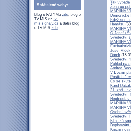
Tak vypadá 
Spřátelené weby:
Žena po potr
MARIINA VÍT
Blog o FATYMu
zde
, blog o
Démonické k
TV-MIS.cz
tv-
Když sen o 
mis.signaly.cz
a další blog
Hamásu
(30
o TV-MIS
zde
.
MARIINA VÍ
O Josefu Šv
Svědectví z
MARIINA VÍT
Eucharistic
Josef Vlček
Dárek
(18.0
Svědectví m
Pohled na sp
Andrea Bocel
V Božím plá
Postřeh čte
Co se skute
Karol Dučák:
21. září - s
Svědectví:
Nepředstavi
MARIINA VÍT
MARIINA VÍT
Osobní svěd
Svědectví T
Klinická smr
Dopisování s
Knižní novi