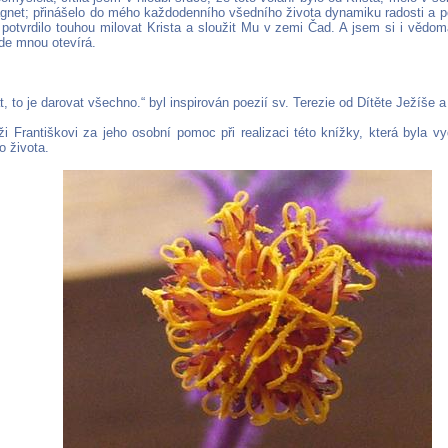
agnet; přinášelo do mého každodenního všedního života dynamiku radosti a p
 potvrdilo touhou milovat Krista a sloužit Mu v zemi Čad. A jsem si i věd
ede mnou otevírá.
at, to je darovat všechno.“ byl inspirován poezií sv. Terezie od Dítěte Ježíše 
ži Františkovi za jeho osobní pomoc při realizaci této knížky, která byla 
 života.