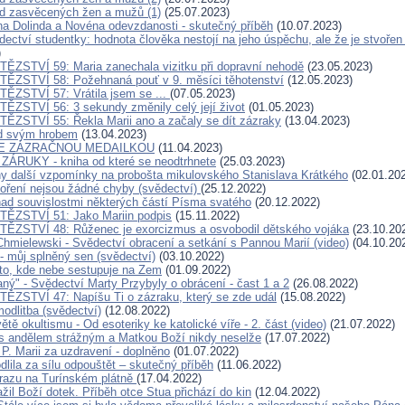
d zasvěcených žen a mužů (1)
(25.07.2023)
a Dolinda a Novéna odevzdanosti - skutečný příběh
(10.07.2023)
ědectví studentky: hodnota člověka nestojí na jeho úspěchu, ale že je stvoře
)
ĚZSTVÍ 59: Maria zanechala vizitku při dopravní nehodě
(23.05.2023)
ĚZSTVÍ 58: Požehnaná pouť v 9. měsíci těhotenství
(12.05.2023)
ĚZSTVÍ 57: Vrátila jsem se ...
(07.05.2023)
ĚZSTVÍ 56: 3 sekundy změnily celý její život
(01.05.2023)
ĚZSTVÍ 55: Řekla Marii ano a začaly se dít zázraky
(13.04.2023)
ad svým hrobem
(13.04.2023)
SE ZÁZRAČNOU MEDAILKOU
(11.04.2023)
ZÁRUKY - kniha od které se neodtrhnete
(25.03.2023)
y další vzpomínky na probošta mikulovského Stanislava Krátkého
(02.01.20
oření nejsou žádné chyby (svědectví)
(25.12.2022)
ad souvislostmi některých částí Písma svatého
(20.12.2022)
TĚZSTVÍ 51: Jako Mariin podpis
(15.11.2022)
ĚZSTVÍ 48: Růženec je exorcizmus a osvobodil dětského vojáka
(23.10.20
Chmielewski - Svědectví obracení a setkání s Pannou Marií (video)
(04.10.20
- můj splněný sen (svědectví)
(03.10.2022)
to, kde nebe sestupuje na Zem
(01.09.2022)
ný" - Svědectví Marty Przybyly o obrácení - čast 1 a 2
(26.08.2022)
ĚZSTVÍ 47: Napíšu Ti o zázraku, který se zde udál
(15.08.2022)
odlitba (svědectví)
(12.08.2022)
ětě okultismu - Od esoteriky ke katolické víře - 2. část (video)
(21.07.2022)
s andělem strážným a Matkou Boží nikdy neselže
(17.07.2022)
P. Marii za uzdravení - doplněno
(01.07.2022)
dlila za sílu odpouštět – skutečný příběh
(11.06.2022)
razu na Turínském plátně
(17.04.2022)
il Boží dotek. Příběh otce Stua přichází do kin
(12.04.2022)