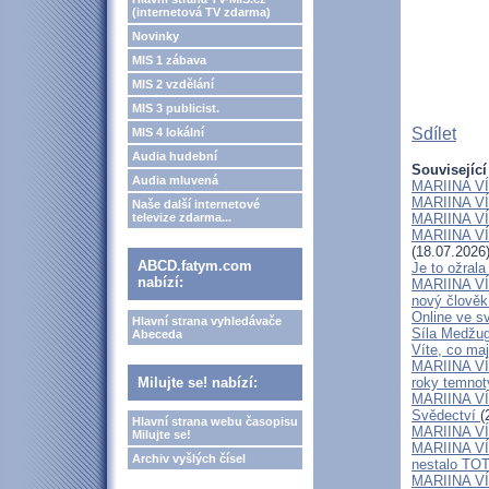
(internetová TV zdarma)
Novinky
MIS 1 zábava
MIS 2 vzdělání
MIS 3 publicist.
Sdílet
MIS 4 lokální
Audia hudební
Související
Audia mluvená
MARIINA VÍT
MARIINA VÍT
Naše další internetové
televize zdarma...
MARIINA VÍT
MARIINA VÍT
(18.07.2026
ABCD.fatym.com
Je to ožral
nabízí:
MARIINA VÍT
nový člově
Online ve sv
Hlavní strana vyhledávače
Síla Medžug
Abeceda
Víte, co ma
MARIINA VÍ
Milujte se! nabízí:
roky temnoty
MARIINA VÍT
Svědectví
(
Hlavní strana webu časopisu
MARIINA VÍT
Milujte se!
MARIINA VÍT
Archiv vyšlých čísel
nestalo TOT
MARIINA VÍT