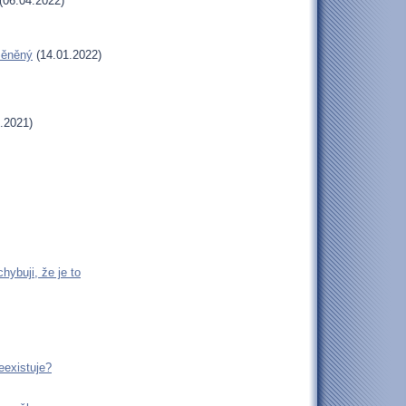
(06.04.2022)
oměněný
(14.01.2022)
.2021)
ybuji, že je to
eexistuje?