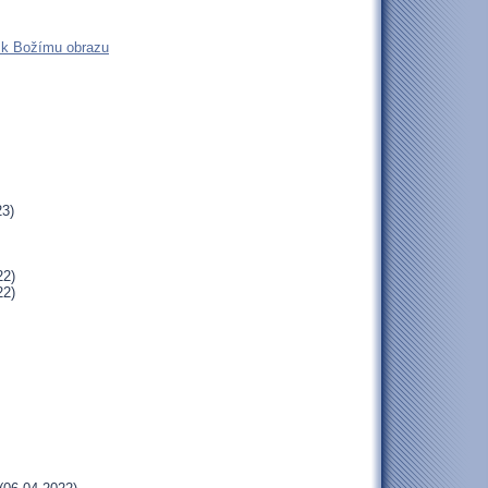
n k Božímu obrazu
23)
22)
22)