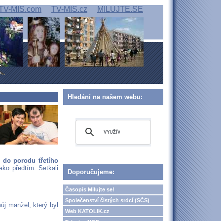
TV-MIS.com
TV-MIS.cz
MILUJTE.SE
Hledání na našem webu:
í do porodu třetího
ako předtím. Setkali
Doporučujeme:
Časopis Milujte se!
Společenství čistých srdcí (SČS)
ůj manžel, který byl
Web KATOLIK.cz