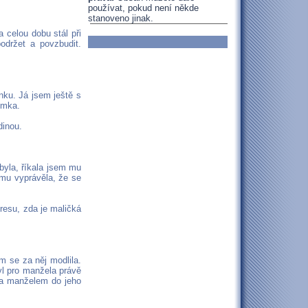
používat, pokud není někde
stanoveno jinak.
a celou dobu stál při
održet a povzbudit.
nku. Já jsem ještě s
Emka.
dinou.
byla, říkala jsem mu
m mu vyprávěla, že se
resu, zda je maličká
m se za něj modlila.
byl pro manžela právě
 za manželem do jeho