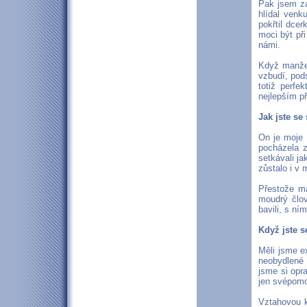
Pak jsem za
hlídal ven
pokřtil dce
moci být při
námi.
Když manžel
vzbudí, pods
totiž perfe
nejlepším př
Jak jste se
On je moje 
pocházela z
setkávali j
zůstalo i v 
Přestože má
moudrý člov
bavili, s ní
Když jste s
Měli jsme e
neobydlené 
jsme si opr
jen svépomoc
Vztahovou k