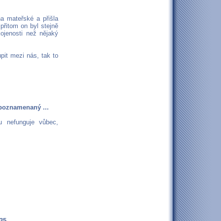
na mateřské a přišla
přitom on byl stejně
ojenosti než nějaký
pit mezi nás, tak to
 poznamenaný ...
 nefunguje vůbec,
35