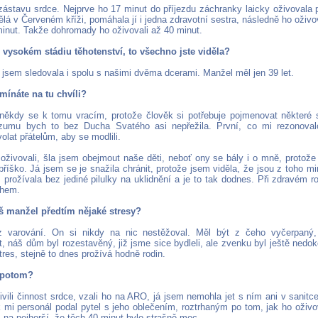
zástavu srdce. Nejprve ho 17 minut do příjezdu záchranky laicky oživovala p
ělá v Červeném kříži, pomáhala jí i jedna zdravotní sestra, následně ho oživ
minut. Takže dohromady ho oživovali až 40 minut.
e vysokém stádiu těhotenství, to všechno jste viděla?
 jsem sledovala i spolu s našimi dvěma dcerami. Manžel měl jen 39 let.
mínáte na tu chvíli?
někdy se k tomu vracím, protože člověk si potřebuje pojmenovat některé s
zumu bych to bez Ducha Svatého asi nepřežila. První, co mi rezonovalo
volat přátelům, aby se modlili.
oživovali, šla jsem obejmout naše děti, neboť ony se bály i o mně, protož
říško. Já jsem se je snažila chránit, protože jsem viděla, že jsou z toho m
 prožívala bez jediné pilulky na uklidnění a je to tak dodnes. Při zdravém 
ohem.
š manžel předtím nějaké stresy?
z varování. On si nikdy na nic nestěžoval. Měl být z čeho vyčerpaný
, náš dům byl rozestavěný, již jsme sice bydleli, ale zvenku byl ještě nedok
res, stejně to dnes prožívá hodně rodin.
 potom?
vili činnost srdce, vzali ho na ARO, já jsem nemohla jet s ním ani v sanit
k mi personál podal pytel s jeho oblečením, roztrhaným po tom, jak ho oživov
 na nejhorší, že těch 40 minut bylo strašně moc.