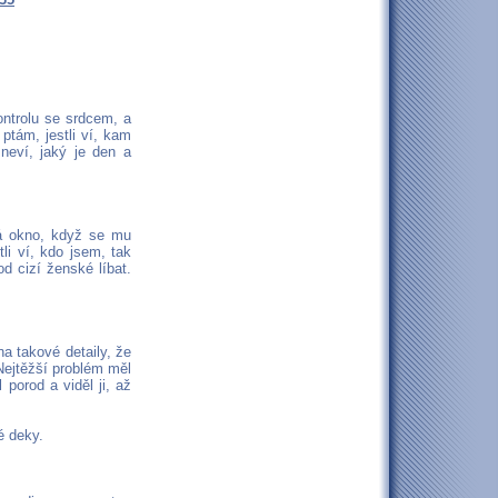
ontrolu se srdcem, a
ptám, jestli ví, kam
neví, jaký je den a
á okno, když se mu
li ví, kdo jsem, tak
d cizí ženské líbat.
a takové detaily, že
 Nejtěžší problém měl
porod a viděl ji, až
é deky.