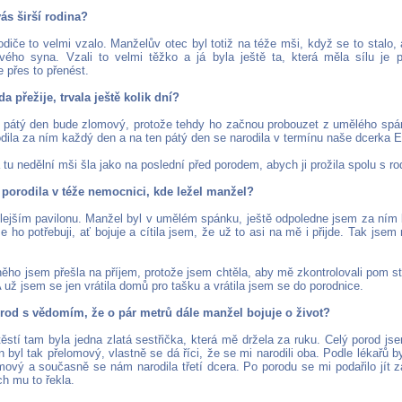
ás širší rodina?
diče to velmi vzalo. Manželův otec byl totiž na téže mši, když se to stalo, 
vého syna. Vzali to velmi těžko a já byla ještě ta, která měla sílu je p
 přes to přenést.
da přežije, trvala ještě kolik dní?
e pátý den bude zlomový, protože tehdy ho začnou probouzet z umělého spá
dila za ním každý den a na ten pátý den se narodila v termínu naše dcerka 
 tu nedělní mši šla jako na poslední před porodem, abych ji prožila spolu s ro
 porodila v téže nemocnici, kde ležel manžel?
lejším pavilonu. Manžel byl v umělém spánku, ještě odpoledne jsem za ním 
e ho potřebuji, ať bojuje a cítila jsem, že už to asi na mě i přijde. Tak jse
ěho jsem přešla na příjem, protože jsem chtěla, aby mě zkontrolovali pom st
 už jsem se jen vrátila domů pro tašku a vrátila jsem se do porodnice.
orod s vědomím, že o pár metrů dále manžel bojuje o život?
ěstí tam byla jedna zlatá sestřička, která mě držela za ruku. Celý porod jse
 byl tak přelomový, vlastně se dá říci, že se mi narodili oba. Podle lékařů 
mový a současně se nám narodila třetí dcera. Po porodu se mi podařilo jít
ch mu to řekla.