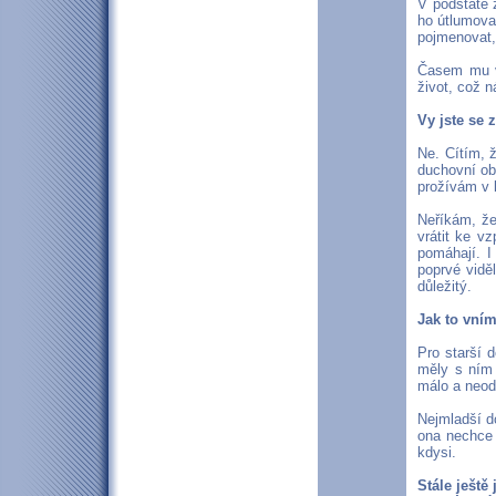
V podstatě 
ho útlumoval
pojmenovat, 
Časem mu vo
život, což 
Vy jste se 
Ne. Cítím, 
duchovní ob
prožívám v k
Neříkám, že
vrátit ke v
pomáhají. I
poprvé viděl
důležitý.
Jak to vním
Pro starší 
měly s ním 
málo a neod
Nejmladší dc
ona nechce 
kdysi.
Stále ještě