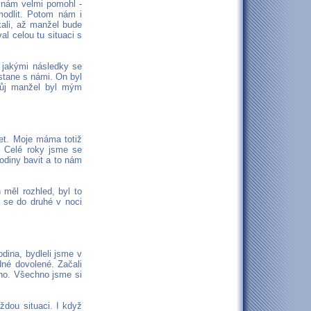
ý nám velmi pomohl -
modlit. Potom nám i
kali, až manžel bude
al celou tu situaci s
s jakými následky se
ůstane s námi. On byl
 Můj manžel byl mým
et. Moje máma totiž
. Celé roky jsme se
odiny bavit a to nám
měl rozhled, byl to
 se do druhé v noci
dina, bydleli jsme v
né dovolené. Začali
oho. Všechno jsme si
dou situaci. I když