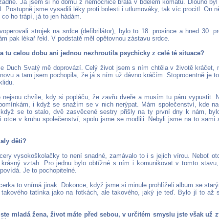
žádné. Já jsem si ho domů z nemocnice brala v bdělém kómatu. Dlouho byl
. Postupně jsme vysadili léky proti bolesti i utlumováky, tak víc procitl. On
co ho trápí, já to jen hádám.
perovali strojek na srdce (defibrilátor), bylo to 18. prosince a hned 30. p
nám pak lékař řekl. V podstatě měl opětovnou zástavu srdce.
za tu celou dobu ani jednou nezhroutila psychicky z celé té situace?
že Duch Svatý mě doprovází. Celý život jsem s ním chtěla v životě kráčet,
novu a tam jsem pochopila, že já s ním už dávno kráčím. Stoprocentně je to
lidu.
 nejsou chvíle, kdy si popláču, že zavřu dveře a musím tu páru vypustit.
zpomínkám, i když se snažím se v nich nerýpat. Mám společenství, kde nac
 když se to stalo, dvě zasvěcené sestry přišly na ty první dny k nám, byl
i otce v kruhu společenství, spolu jsme se modlili. Nebyli jsme na to sami 
aly děti?
dcery vysokoškolačky to není snadné, zamávalo to i s jejich vírou. Neboť ot
krásný vztah. Pro jednu bylo obtížné s ním i komunikovat v tomto stavu, 
povídá. Je to pochopitelné.
erka to vnímá jinak. Dokonce, když jsme si minule prohlíželi album se starý
takového tatínka jako na fotkách, ale takového, jaký je teď. Bylo jí to až
 jste mladá žena, život máte před sebou, v určitém smyslu jste však už zt