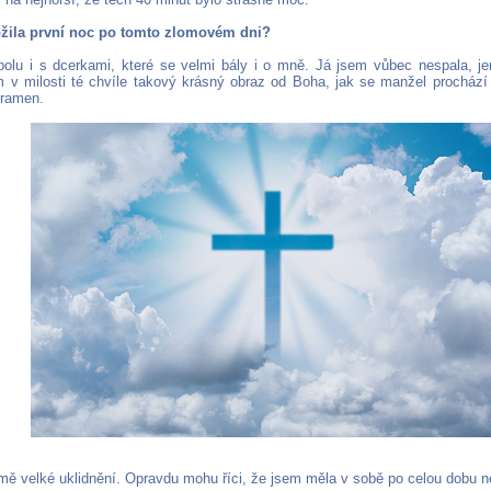
rožila první noc po tomto zlomovém dni?
polu i s dcerkami, které se velmi bály i o mně. Já jsem vůbec nespala, j
m v milosti té chvíle takový krásný obraz od Boha, jak se manžel procház
 ramen.
 mě velké uklidnění. Opravdu mohu říci, že jsem měla v sobě po celou dobu ne