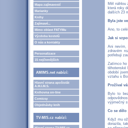
Měl náhlou 
Mapa zajímavostí
která roky d
Marianky
dalších 23 
Knihy
Byla jste v
Zajímavé...
Ano, to celé
Mimo oblast FATYMu
Výzdoba kostelů
Jak si vzpo
O nás a kontakty
Ani nevím, 
zdravém ro
Personalizace
potřebuji za
15 nejčtenějších
Zatímco ho 
těhotenské b
období jsem
AMIMS.net nabízí:
vztahu s B
Hlavní strana apoštolát
Prožíval vá
A.M.I.M.S.
Knihovna on-line
Bylo to be
odpovědnost
Comicsy
výjimečný st
Objednávky knih
Co se dělo
TV-MIS.cz nabízí:
Když mu oži
dorazila, ta
se připravím
Hlavní strana TV-MIS.cz