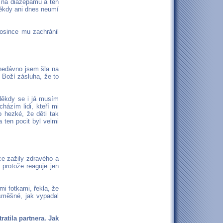
 na diazepamu a ten
 někdy ani dnes neumí
rosince mu zachránil
 nedávno jsem šla na
 Boží zásluha, že to
 Někdy se i já musím
házím lidi, kteří mi
o hezké, že děti tak
a ten pocit byl velmi
ce zažily zdravého a
protože reaguje jen
mi fotkami, řekla, že
 směšné, jak vypadal
ratila partnera. Jak