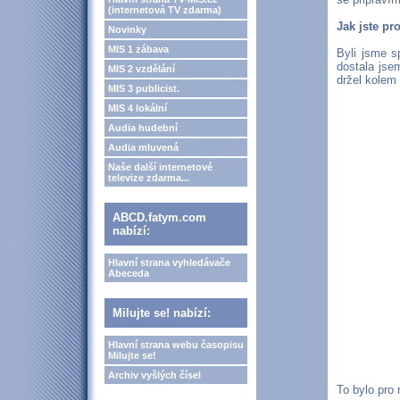
(internetová TV zdarma)
Jak jste p
Novinky
MIS 1 zábava
Byli jsme s
dostala jse
MIS 2 vzdělání
držel kolem
MIS 3 publicist.
MIS 4 lokální
Audia hudební
Audia mluvená
Naše další internetové
televize zdarma...
ABCD.fatym.com
nabízí:
Hlavní strana vyhledávače
Abeceda
Milujte se! nabízí:
Hlavní strana webu časopisu
Milujte se!
Archiv vyšlých čísel
To bylo pro