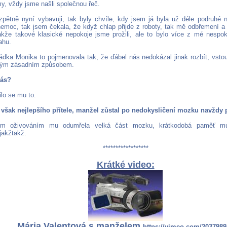
my, vždy jsme našli společnou řeč.
zpětně nyní vybavuji, tak byly chvíle, kdy jsem já byla už déle podruhé 
emoc, tak jsem čekala, že když chlap přijde z roboty, tak mě odbřemení a 
kže takové klasické nepokoje jsme prožili, ale to bylo více z mé nespok
ahu.
dka Monika to pojmenovala tak, že ďábel nás nedokázal jinak rozbít, vstou
ovým zásadním způsobem.
vás?
lo se mu to.
te však nejlepšího přítele, manžel zůstal po nedokysličení mozku navždy
ým oživováním mu odumřela velká část mozku, krátkodobá paměť mu
jakžtakž.
******************
Krátké video:
Mária Valentová s manželem
https://vimeo.com/2037989