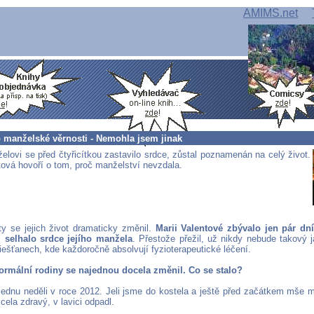
AMIMS.net
o manželské věrnosti - Nemohla jsem jinak
elovi se před čtyřicítkou zastavilo srdce, zůstal poznamenán na celý život.
tová hovoří o tom, proč manželství nevzdala.
ety se jejich život dramaticky změnil.
Marii Valentové zbývalo jen pár dn
ž selhalo srdce jejího manžela
. Přestože přežil, už nikdy nebude takový j
iešťanech, kde každoročně absolvují fyzioterapeutické léčení.
ormální rodiny se najednou docela změnil. Co se stalo?
 jednu neděli v roce 2012. Jeli jsme do kostela a ještě před začátkem mše m
cela zdravý, v lavici odpadl.