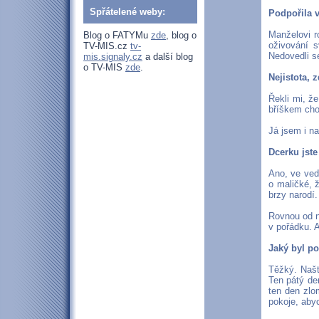
Spřátelené weby:
Podpořila v
Manželovi ro
Blog o FATYMu
zde
, blog o
oživování s
TV-MIS.cz
tv-
Nedovedli se
mis.signaly.cz
a další blog
o TV-MIS
zde
.
Nejistota, z
Řekli mi, ž
bříškem cho
Já jsem i na
Dcerku jste
Ano, ve ved
o maličké, ž
brzy narodí.
Rovnou od n
v pořádku. A
Jaký byl p
Těžký. Našt
Ten pátý den
ten den zlo
pokoje, aby