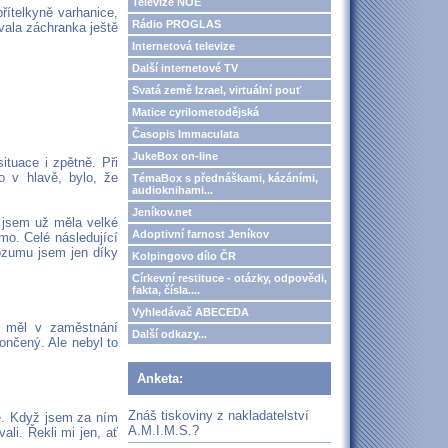
Televize NOE
řítelkyně varhanice,
Rádio PROGLAS
ovala záchranka ještě
Internetová televize
Další internetové TV
Svatá země Izrael, virtuální pouť
Matice cyrilometodějská
Časopis Immaculata
JukeBox on-line
ituace i zpětně. Při
 v hlavě, bylo, že
TémaBox s přednáškami, kázáními,
audioknihami...
Jeníkov.net
e jsem už měla velké
Adoptivní farnost Jeníkov
imo. Celé následující
rozumu jsem jen díky
Kolpingovo dílo ČR
Církevní restituce - otázky, odpovědi,
fakta, čísla....
Vyhledávač ABECEDA
, měl v zaměstnání
Další odkazy...
ončený. Ale nebyl to
Anketa:
Znáš tiskoviny z nakladatelství
ce. Když jsem za ním
A.M.I.M.S.?
ali. Řekli mi jen, ať