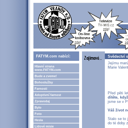
FATYM.com nabízí:
Svědectví 
Jejímu manž
Hlavní strana
Marie Valen
www.FATYM.com
Bude a zveme!
Bohoslužby
Farnosti
Před pěti l
Adoptivní farnost
dítěte, kdy
Zpravodaj
jsme se v P
Bylo
Váš život n
Foto
Stalo se to
Hesla
do té doby z
Lidové misie