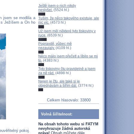
Ještě jsem o nich nikdy
neslyšel.
(5524 hl.)
en jsem se modlila a
Tuším, že něco takového existuje, ale
í s Ježíšem a On ho
nic víc.
(4573 hl.)
Už jsem měl některé tyto tiskoviny v
ruce.
(6539 hl.)
Popravdě, vůbec mě
nezaujaly.
(4109 hl.)
Něco málo jsem přečetl a líbilo se mi
to.
(4383 hl.)
Tyto tiskoviny čtu pravidelně a jsem
za ně rád.
(4898 hl.)
Nejen je čtu, ale také si je
objednávám a šířím dál.
(3774 hl.)
Celkem hlasovalo: 33800
Volná šiřitelnost:
Na obsah tohoto webu si FATYM
nevyhrazuje žádná autorská
uvěřitelný pokoj.
práva!
Obsah můžete dále