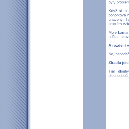
byly problé
Když si to 
ponorková n
unavený. Ta
problém vzt
Moje kamará
udělal tak
A rozdělil 
Ne, nepodaři
Ztratila js
Tím dlouh
dlouhodobá 