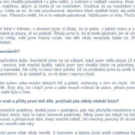
 ním chodila pravidelně i s jeho rodiči, s knězem z vedlejší vesnice, kter
ku maličkou, abych já mohla jít za manželem. Chodíval se za manželem 
rku. Líbilo se mi, že nás povzbuzoval, abychom křest nedělali hned, ale poč
 tom. Přestože věděl, že si to nebude pamatovat. Vážila jsem si toho. Prožív
 ležel v kómatu, s dcerami jsme si říkaly, že je jedno, v jakém stavu a 
tatné je pouze, ať se probudí. Říkaly jsme si, že ať bude jakýkoliv, jen ať z
ktní chlap, měli jsme krásný vztah, nás děti nikdy neslyšely hádat se.
ítelem.
 seznámili?
spřízněná duše. Seznámili jsme se na zábavě, když jsem měla pouze 13 l
 vesnice, kde manžel bydlel, takže jsem tam chodila často na prázdniny
ako kamarádi. Ale vždy to mezi námi jiskřilo. Už za svobodna jsme se uměli h
manželství, to je ostatně to, co mi dnes i nejvíce chybí.
m kolem sebe mnoho dobrých lidí a přátel, rozhovory s ním mi chybí. On 
ěk. Byly dny, že i když jsme o páté museli vstávat do práce, přesto jsme
m stále bylo o čem.
e vzali a přišly první dvě děti, prožívali jste někdy období krize?
xistenční problémy, bydleli jsme v podnájmu, pak nás přichýlila manželova ro
části domu, byly to velmi skromné podmínky. Nikdy jsme ani nebyli na žád
avovat a přistavovat dům, který manžel zdědil, čili všechny penízky šli do t
í stavěli celé roky.
rizi jsme však nikdy neměli. S humorem a láskou jsme uměli zvládnout kaž