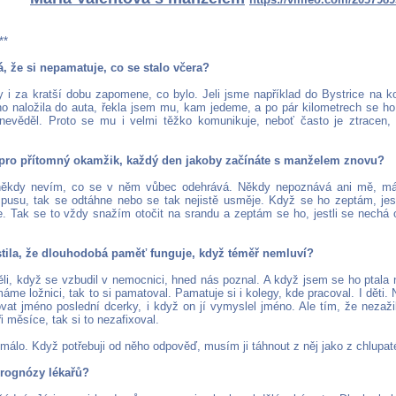
**
 že si nepamatuje, co se stalo včera?
 i za kratší dobu zapomene, co bylo. Jeli jsme například do Bystrice na k
o naložila do auta, řekla jsem mu, kam jedeme, a po pár kilometrech se ho 
nevěděl. Proto se mu i velmi těžko komunikuje, neboť často je ztracen, 
e pro přítomný okamžik, každý den jakoby začínáte s manželem znovu?
 někdy nevím, co se v něm vůbec odehrává. Někdy nepoznává ani mě, m
pusu, tak se odtáhne nebo se tak nejistě usměje. Když se ho zeptám, jest
e. Tak se to vždy snažím otočit na srandu a zeptám se ho, jestli se nechá o
istila, že dlouhodobá paměť funguje, když téměř nemluví?
ěli, když se vzbudil v nemocnici, hned nás poznal. A když jsem se ho ptala n
áme ložnici, tak to si pamatoval. Pamatuje si i kolegy, kde pracoval. I děti.
vat jméno poslední dcerky, i když on jí vymyslel jméno. Ale tím, že nezažil 
i měsíce, tak si to nezafixoval.
 málo. Když potřebuji od něho odpověď, musím ji táhnout z něj jako z chlupat
prognózy lékařů?