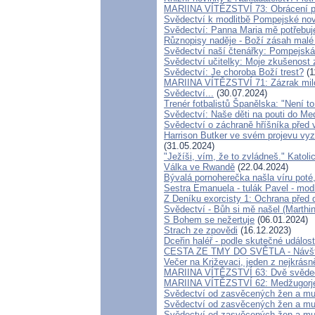
MARIINA VÍTĚZSTVÍ 73: Obrácení po
Svědectví k modlitbě Pompejské nov
Svědectví: Panna Maria mě potřebuj
Různopisy naděje - Boží zásah malé 
Svědectví naší čtenářky: Pompejská 
Svědectví učitelky: Moje zkušenost z
Svědectví: Je choroba Boží trest?
(1
MARIINA VÍTĚZSTVÍ 71: Zázrak milo
Svědectví...
(30.07.2024)
Trenér fotbalistů Španělska: "Není to 
Svědectví: Naše děti na pouti do M
Svědectví o záchraně hříšníka před
Harrison Butker ve svém projevu vyzv
(31.05.2024)
"Ježíši, vím, že to zvládneš." Katoli
Válka ve Rwandě
(22.04.2024)
Bývalá pornoherečka našla víru poté,
Sestra Emanuela - tulák Pavel - mod
Z Deníku exorcisty 1: Ochrana pře
Svědectví - Bůh si mě našel (Marthi
S Bohem se nežertuje
(06.01.2024)
Strach ze zpovědi
(16.12.2023)
Dceřin haléř - podle skutečné událos
CESTA ZE TMY DO SVĚTLA - Návštěv
Večer na Križevaci, jeden z nejkrás
MARIINA VÍTĚZSTVÍ 63: Dvě svědect
MARIINA VÍTĚZSTVÍ 62: Medžugorje m
Svědectví od zasvěcených žen a mu
Svědectví od zasvěcených žen a mu
Svědectví od zasvěcených žen a mu