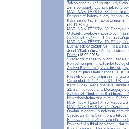
Tak vypadá skutečná víra, když vás 
Žena po potratu vypráví, jak roky bo
MARIINA VÍTĚZSTVÍ 83: Prosíte a ne
Démonické kořeny hudby techno - sv
Když sen o Ježíši naprosto promění
(30.11.2025)
MARIINA VÍTĚZSTVÍ 82: Pochybujíc
O Josefu Švábovi - apoštolovi Praž
Svědectví z vězení - Bůh zachraňuje
MARIINA VÍTĚZSTVÍ 79: Přežily úno
Eucharistický zázrak ve Finca Betan
Josef Vlček očima ošetřující studen
Dárek
(18.09.2025)
Svědectví manželky o Boží lásce a 
Pohled na spor na Katolické teologic
Andrea Bocelli: Můj život bez víry by
V Božím plánu není náhoda
(07.07.2
Postřeh čtenářky: přijímání na ruku
Co se skutečně děje na KTF UK – sv
Karol Dučák: Věda poznává Ježíše Kris
21. září - svědectví z Medžugorje o 
Svědectví: Nešťastné 6. přikázání
Nepředstavitelná síla půstu - Svěde
MARIINA VÍTĚZSTVÍ 76: Vzpoura a od
MARIINA VÍTĚZSTVÍ 74: Zázrak setk
Osobní svědectví o nalezení opravd
Svědectví Tima Cashmora o tetován
Klinická smrt - svědectví o síle modl
Dopisování s lidmi ve vězení - dar pr
Knižní novinky z Nakladatelství Flé