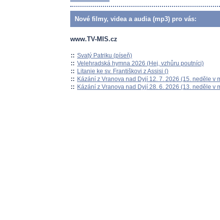
Nové filmy, videa a audia (mp3) pro vás:
www.TV-MIS.cz
::
Svatý Patriku (píseň)
::
Velehradská hymna 2026 (Hej, vzhůru poutníci)
::
Litanie ke sv. Františkovi z Assisi ()
::
Kázání z Vranova nad Dyjí 12. 7. 2026 (15. neděle v 
::
Kázání z Vranova nad Dyjí 28. 6. 2026 (13. neděle v 