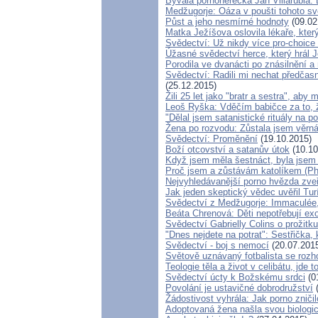
Bývalá pornoherečka Jan Villarubia: 
Medžugorje: Oáza v poušti tohoto sv
Půst a jeho nesmírné hodnoty
(09.02
Matka Ježíšova oslovila lékaře, kter
Svědectví: Už nikdy více pro-choice 
Úžasné svědectví herce, který hrál J
Porodila ve dvanácti po znásilnění a 
Svědectví: Radili mi nechat předčas
(25.12.2015)
Žili 25 let jako "bratr a sestra", aby
Leoš Ryška: Vděčím babičce za to, ž
"Dělal jsem satanistické rituály na p
Žena po rozvodu: Zůstala jsem věrn
Svědectví: Proměnění
(19.10.2015)
Boží otcovství a satanův útok
(10.10
Když jsem měla šestnáct, byla jsem 
Proč jsem a zůstávám katolíkem (Ph
Nejvyhledávanější porno hvězda zveř
Jak jeden skeptický vědec uvěřil Tu
Svědectví z Medžugorje: Immaculée,
Beáta Chrenová: Děti nepotřebují exo
Svědectví Gabrielly Colins o prožitk
"Dnes nejdete na potrat": Sestřička, 
Svědectví - boj s nemocí
(20.07.201
Světově uznávaný fotbalista se roz
Teologie těla a život v celibátu, jde
Svědectví úcty k Božskému srdci
(0
Povolání je ustavičné dobrodružství
(
Žádostivost vyhrála: Jak porno zniči
Adoptovaná žena našla svou biologi