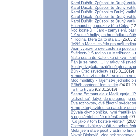
Karol Dučák: Způsobil to Druhý vati
Karol Dučák: Způsobil to Druhý vatik
Karol Dučák: Způsobilto Druhý vatiká
Karol Dučák: Způsobil to Druhý vatik
Karol Dučák: Způsobil to Druhý vatik
Eucharistie je pouze v této Církvi
(12
Noc kostelů + Jaro - zamyšlení, bás
* Z veselé holky jen hromádka neště
* Hodina, která za to stála...
(26.03.2
Ježíš a Marie - světlo pro naši rodin
Jean vypráví o své cestě za povolá
Svědectví: S rodinou v Medžugorji -
Naše cesta do Katolické církve - kni
Pán je se mnou ... i v rakovině (svěd
Sestry dvojčata rozdělené při naroz
Bůh - Otec (svědectví)
(15.01.2019)
V manželství se dá žít sexualita ve
Moc modlitby - Tajemství jednoho bi
Příběh obrácení feministky
(04.01.20
To ti to trvalo
(02.01.2019)
Sestra Emmanuela z Medžugorje: "Po
"Zdržet se", když jde o progres, je n
Dva rozhovory, dvě životní svědectv
Víme, který světec se narodil v den
Bývalá olympionička, nyní františkán
5 populárních klišé o křesťanech
(09.
"Co jako v tom kostele vidíte?"
(20.0
Chceme diváky vyrušit ze sebestřed
Měla jsem stále pocit vlastního hříc
Novak Djokovič: více než sportovec