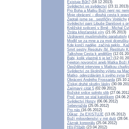
Existuje Bůh?
(18.12.2013)
Svědectví ve svědectví
(23.11.2013)
Pro Boha a Matku Boží není nic ne
Moje obrácení – dlouhá cesta k prav
Zeptali jsme se...sestřičky Vojtěchy
(
Svědectví paní Libuše Danišové s p
Kněžské svěcení v Brně - Michal Cvi
Ztráta křesťanské víry
(21.05.2013)
Uzdravení muslimského parašutisty
(
Modlil se za mne a za moji dcerušku
Kde končí naděje, začíná peklo...Ka
Smrt sestry Resoluty (bl. Restituty 
Talkshow Cesta k andělům
(12.01.20
Babi, kolik vlastně ti je let?
(12.01.20
Fejeton novoroční aneb Matka Boží 
Opožděné interview s Matkou chud
Svědectví ze školního výletu na Ma
Matko, odevzdávám ti svého syna
(1
Obrácení Andrého Frossarda
(15.10.
Získej druhé skutky lásky
(30.09.201
Zajímavý citát 5
(02.09.2012)
Božské srdce splnilo slib
(27.06.2012
Proč jsem se stal katolíkem
(24.06.2
Svědectví Honzy
(06.06.2012)
Sebevražda
(25.05.2012)
Pro nás
(16.05.2012)
Důkaz, že EXISTUJE
(13.05.2012)
Boží milosrdenství v mé duši
(28.04.
Zázrak korporálu
(25.04.2012)
HIV-Příběh
(23.04.2012)