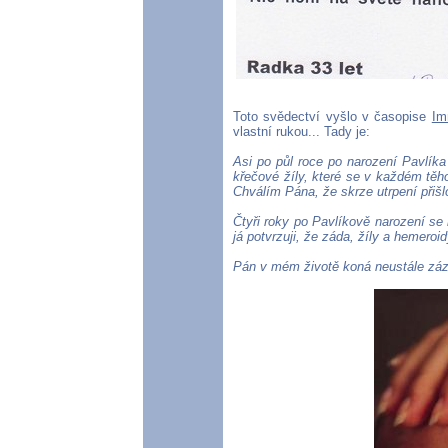
Toto svědectví vyšlo v časopise
Im
vlastní rukou... Tady je:
Asi po půl roce po narození Pavlíka
křečové žíly, které se v každém těh
Chválím Pána, že skrze utrpení přiš
Čtyři roky po Pavlíkově narození se
já potvrzuji, že záda, žíly a hemeroi
Pán v mém životě koná neustále zázr