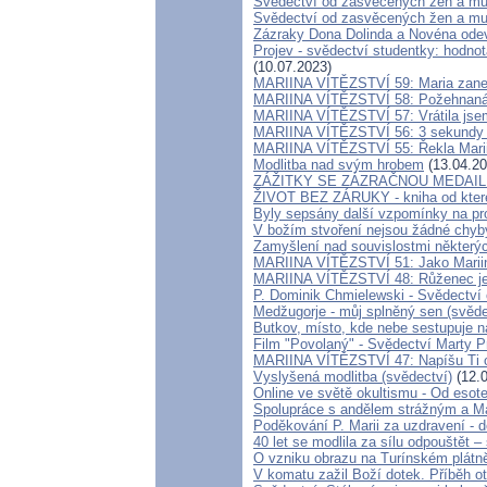
Svědectví od zasvěcených žen a mu
Svědectví od zasvěcených žen a mu
Zázraky Dona Dolinda a Novéna odev
Projev - svědectví studentky: hodnot
(10.07.2023)
MARIINA VÍTĚZSTVÍ 59: Maria zanech
MARIINA VÍTĚZSTVÍ 58: Požehnaná p
MARIINA VÍTĚZSTVÍ 57: Vrátila jsem
MARIINA VÍTĚZSTVÍ 56: 3 sekundy zm
MARIINA VÍTĚZSTVÍ 55: Řekla Marii 
Modlitba nad svým hrobem
(13.04.20
ZÁŽITKY SE ZÁZRAČNOU MEDAI
ŽIVOT BEZ ZÁRUKY - kniha od které
Byly sepsány další vzpomínky na pr
V božím stvoření nejsou žádné chyb
Zamyšlení nad souvislostmi některý
MARIINA VÍTĚZSTVÍ 51: Jako Marii
MARIINA VÍTĚZSTVÍ 48: Růženec je 
P. Dominik Chmielewski - Svědectví 
Medžugorje - můj splněný sen (svěde
Butkov, místo, kde nebe sestupuje 
Film "Povolaný" - Svědectví Marty Prz
MARIINA VÍTĚZSTVÍ 47: Napíšu Ti o 
Vyslyšená modlitba (svědectví)
(12.0
Online ve světě okultismu - Od esoter
Spolupráce s andělem strážným a Ma
Poděkování P. Marii za uzdravení - 
40 let se modlila za sílu odpouštět –
O vzniku obrazu na Turínském plát
V komatu zažil Boží dotek. Příběh ot