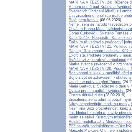
MARIINA VÍTĚZSTVÍ 24: Růžence děl
V mém domě buď Královna (svědectv
Svědectví: Obrácení lékařů z Lombar
List znásilněné řeholnice matce pře
Proč jsem katolík
(06.03.2020)
Neměl jsem se narodit? (svědectví p
Chválím Pannu Marii (svědectví o z
Goran Čurkovič u Svatého Tomáše v 
Karol Dučák: Neopustím Katolickou 
Tvá víra tě uzdravila (svědectví jed
MARIINA VÍTĚZSTVÍ 21: Po letech vy
(Nejen) 13. komnata Ladislava Křížka
Exorcista: Prokleté předměty v naš
Svědectví z potratové ambulance
(04
Matka světice (svědectví o hrdinném
MARIINA VÍTĚZSTVÍ 20: Působení Ma
Bez váhání si klekl k modlitbě před
Boj o život se Zdrávasem - skutečný
Usadit se natrvalo před Pánem
(24.1
Mária Bartková: Svědectví o daru ví
Ovoce prvních pátků - svědectví
(24
Čistota dětské duše
(28.09.2019)
Znásilněná žena odmítla potrat, nyní
Nikdy nepodceňujte modlitbu matky
(
Nesmírná Boží prozřetelnost: kněz za
Jak hledání kostela a pravdy přivedl
Imám se stává Kristovým misionáře
Polská modelka až v Medžugorji poch
Příčina vaší podrážděnosti může být 
Manželé Markovi: O umělém oplodnění