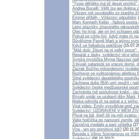
"Tvoje děťátko má již deset prstíků"
Andrea Bocelli: Věřit lze jen dvěma
"Vězení mě osvobodilo ze starého ži
Emmin příběh - Vítězství odpuštění
(
Mary Kenneth Keller - řádová sestra
Letní otazníky ztraceného rakouské
Otec ho týral, ale on byl schopen odp
Pokud se cítíte líní, když máte jít 
Důvěřujme Panně Marii a jejímu synov
Když se fotbalista pokřižuje
(15.07.2
"Máš duši. Dávej na ni velký pozor"
Reparát z lásky, svědectví otce jeh
Syrská mystička Myrna Nazzour opět
3 bývalí satanisté se vracejí domů, 
Zázrak Božího milosrdenství (svědec
Rozhovor se světoznámou atletkou B
Silné svědectví desetiletého poutník
Záchrana duše (Bůh umí použít i naš
Svědectví české medžugorské poutn
Zachránila mě poslušnost knězi - sk
Bývalý voják se uzdravil díky Marii,
Matka odmítla jít na potrat a z jejíh
Viral video: Emily vysvětluje proč za
Svědectví: UZDRAVENÍ V MÉM Ž
Plival na lidi, kteří šli na mši svatou
Vaše holčička po narození zemře, jdě
Zázračná medaile a paní učitelka
(27
Víra - jen pro primitivní lidi?
(20.11.2
Beseda s Věrou Sosnarovou ve Višňo
Svědectví
(08.10.2017)