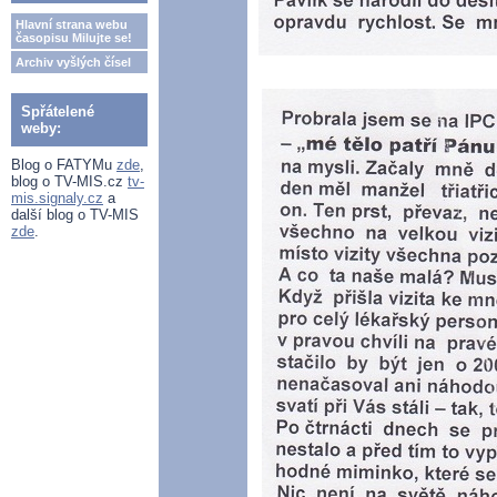
Hlavní strana webu
časopisu Milujte se!
Archiv vyšlých čísel
Spřátelené
weby:
Blog o FATYMu
zde
,
blog o TV-MIS.cz
tv-
mis.signaly.cz
a
další blog o TV-MIS
zde
.