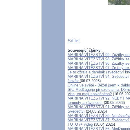
Sdílet
Související články:
MARIINA VÍTĚZSTVÍ 99: Zážitky se 
MARIINA VÍTĚZSTVÍ 98: Zážitky se 
MARIINA VÍTĚZSTVÍ 96: Zážitky se 
MARIINA VÍTĚZSTVÍ 97: Ze tmy ke s
Je to ožrala a darebák (svědectví kn
MARIINA VÍTĚZSTVÍ 94: Svědectví Ad
člověk
(06.07.2026)
Online ve světě - Běžel jsem k ďáblo
Síla Medžugorje při exorcismu: Démo
Víte, co mají společného?
(16.06.20
MARIINA VÍTĚZSTVÍ 92: NEBÝT MATKY
temnoty a závislosti.
(30.05.2026)
MARIINA VÍTĚZSTVÍ 91: Zážitky se 
Svědectví
(24.05.2026)
MARIINA VÍTĚZSTVÍ 89: Nenáviděla j
MARIINA VÍTĚZSTVÍ 87: Svědectví o.
TOTO /+ video
(30.04.2026)
MARIINA VÍTĚZSTVÍ 86: Medžugorje 