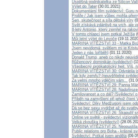
Úspěšná podnikatelka ze Silicon Val
Výlet do Tater
(30.01.2021)
Dokumentární film svědectví: Guru 
Prolife / Jak jsem vůbec mohla přemý
Sen, skutečnost a síla dětské víry
(0
Svět získává zdánlivě na vrch, ale v
8-letý Antonio, který zemřel na rako
V tomto chlapci jsem potkal Ježíše
(
Můj letní výlet do Levoče
(19.11.2020
MARIINA VÍTĚZSTVÍ 33 - Matka Boží
Jsem nevidomá, světlem mi je Kristu
Jeden z nás (příběh)
(01.11.2020)
Donald Trump, aneb co nikdy neuvidíte
Růžencový dominikán (svědectví)
(1
Všeobecný protikatolický hejt. Víš,
MARIINA VÍTĚZSTVÍ 30: Odvrátila js
Tak kdy zemřu? (neuvěřitelné svědect
Za velmi mnoho vděčím vám...
(31.0
MARIINA VÍTĚZSTVÍ 29: Panna Mária 
MARIINA VÍTĚZSTVÍ 28: Nadpřiroze
Zamilovanost a co dál? (Svědectví o
Příběh na zamyšlení při jehož čtení
Svědectví: Díky Medžugorji jsem odp
Dá se bez sexu vydržet až do svatby
MARIINA VÍTĚZSTVÍ 26: Škapulíř sm
Online ve světě - svědectví vizionář
Velká zkouška (svědectví)
(28.05.20
MARIINA VÍTĚZSTVÍ 25: Neopustila 
Public relations pro Boha - krásné sv
Svědectví: Potkal jsem anděla
(09.0