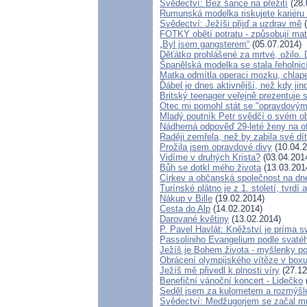
Svědectví: Bez šance na přežití
(28.
Rumunská modelka riskujete kariéru k
Svědectví: Ježíši přijď a uzdrav mě
(
FOTKY obětí potratu - způsobují m
„Byl jsem gangsterem“
(05.07.2014)
Děťátko prohlášené za mrtvé, ožilo.
Španělská modelka se stala řeholnic
Matka odmítla operaci mozku, chlap
Ďábel je dnes aktivnější, než kdy jin
Britský teenager veřejně prezentuje 
Otec mi pomohl stát se "opravdový
Mladý poutník Petr svědčí o svém o
Nádherná odpověď 29-leté ženy na ot
Raději zemřela, než by zabila své dít
Prožila jsem opravdové divy
(10.04.2
Vidíme v druhých Krista?
(03.04.201
Bůh se dotkl mého života
(13.03.201
Církev a občanská společnost na dn
Turínské plátno je z 1. století, tvrd
Nákup v Bille
(19.02.2014)
Cesta do Alp
(14.02.2014)
Darované květiny
(13.02.2014)
P. Pavel Havlát: Kněžství je príma s
Passoliniho Evangelium podle svaté
Ježíš je Bohem života - myšlenky 
Obrácení olympijského vítěze v box
Ježíš mě přivedl k plnosti víry
(27.12
Benefiční vánoční koncert - Lidečko
Seděl jsem za kulometem a rozmýšlel,
Svědectví: Medžugorjem se začal mů