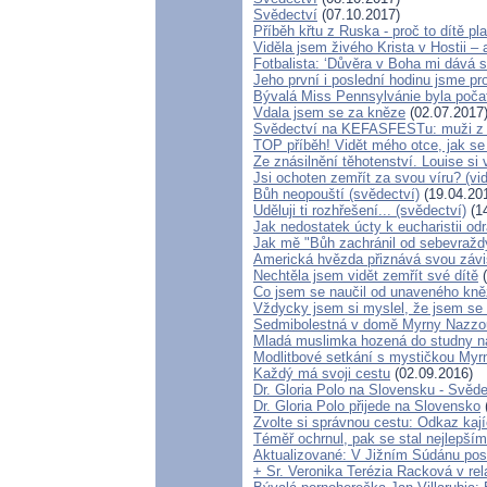
Svědectví
(07.10.2017)
Příběh křtu z Ruska - proč to dítě p
Viděla jsem živého Krista v Hostii – 
Fotbalista: ‘Důvěra v Boha mi dává sí
Jeho první i poslední hodinu jsme pro
Bývalá Miss Pennsylvánie byla počata 
Vdala jsem se za kněze
(02.07.2017
Svědectví na KEFASFESTu: muži z 
TOP příběh! Vidět mého otce, jak se
Ze znásilnění těhotenství. Louise si 
Jsi ochoten zemřít za svou víru? (vi
Bůh neopouští (svědectví)
(19.04.20
Uděluji ti rozhřešení... (svědectví)
(14
Jak nedostatek úcty k eucharistii odr
Jak mě "Bůh zachránil od sebevražd
Americká hvězda přiznává svou závisl
Nechtěla jsem vidět zemřít své dítě
(
Co jsem se naučil od unaveného kněz
Vždycky jsem si myslel, že jsem se 
Sedmibolestná v domě Myrny Nazzo
Mladá muslimka hozená do studny nap
Modlitbové setkání s mystičkou Myr
Každý má svoji cestu
(02.09.2016)
Dr. Gloria Polo na Slovensku - Svěd
Dr. Gloria Polo přijede na Slovensko
Zvolte si správnou cestu: Odkaz kaj
Téměř ochrnul, pak se stal nejlepším
Aktualizované: V Jižním Súdánu post
+ Sr. Veronika Terézia Racková v re