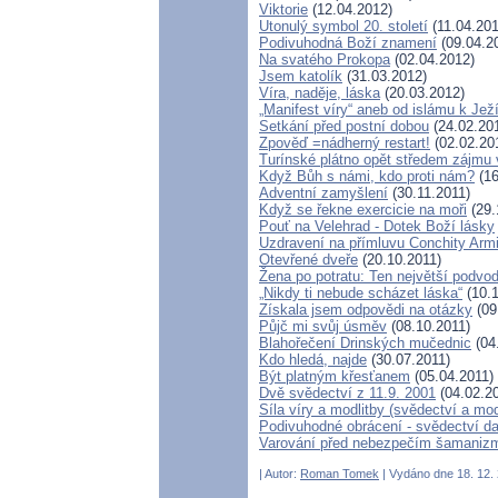
Viktorie
(12.04.2012)
Utonulý symbol 20. století
(11.04.201
Podivuhodná Boží znamení
(09.04.2
Na svatého Prokopa
(02.04.2012)
Jsem katolík
(31.03.2012)
Víra, naděje, láska
(20.03.2012)
„Manifest víry“ aneb od islámu k Ježí
Setkání před postní dobou
(24.02.20
Zpověď =nádherný restart!
(02.02.20
Turínské plátno opět středem zájmu
Když Bůh s námi, kdo proti nám?
(16
Adventní zamyšlení
(30.11.2011)
Když se řekne exercicie na moři
(29.
Pouť na Velehrad - Dotek Boží lásky
Uzdravení na přímluvu Conchity Arm
Otevřené dveře
(20.10.2011)
Žena po potratu: Ten největší podvod
„Nikdy ti nebude scházet láska“
(10.1
Získala jsem odpovědi na otázky
(09
Půjč mi svůj úsměv
(08.10.2011)
Blahořečení Drinských mučednic
(04
Kdo hledá, najde
(30.07.2011)
Být platným křesťanem
(05.04.2011)
Dvě svědectví z 11.9. 2001
(04.02.2
Síla víry a modlitby (svědectví a mo
Podivuhodné obrácení - svědectví da
Varování před nebezpečím šamanizm
| Autor:
Roman Tomek
| Vydáno dne 18. 12. 