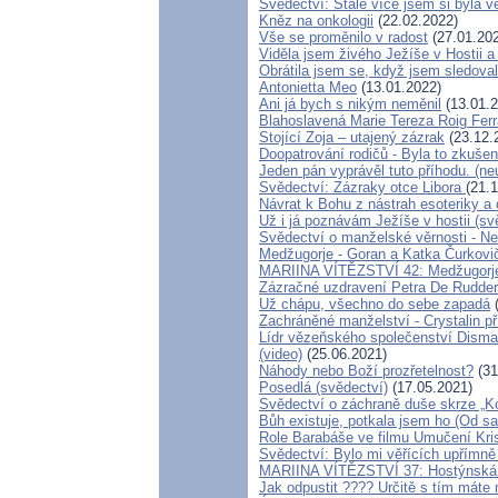
Svědectví: Stále více jsem si byla 
Kněz na onkologii
(22.02.2022)
Vše se proměnilo v radost
(27.01.20
Viděla jsem živého Ježíše v Hostii a 
Obrátila jsem se, když jsem sledoval
Antonietta Meo
(13.01.2022)
Ani já bych s nikým neměnil
(13.01.2
Blahoslavená Marie Tereza Roig Ferra
Stojící Zoja – utajený zázrak
(23.12.
Doopatrování rodičů - Byla to zkuše
Jeden pán vyprávěl tuto příhodu. (n
Svědectví: Zázraky otce Libora
(21.
Návrat k Bohu z nástrah esoteriky a
Už i já poznávám Ježíše v hostii (s
Svědectví o manželské věrnosti - Ne
Medžugorje - Goran a Katka Čurkovičo
MARIINA VÍTĚZSTVÍ 42: Medžugorje m
Zázračné uzdravení Petra De Rudde
Už chápu, všechno do sebe zapadá
(
Zachráněné manželství - Crystalin př
Lídr vězeňského společenství Dismas
(video)
(25.06.2021)
Náhody nebo Boží prozřetelnost?
(31
Posedlá (svědectví)
(17.05.2021)
Svědectví o záchraně duše skrze „K
Bůh existuje, potkala jsem ho (Od sa
Role Barabáše ve filmu Umučení Kris
Svědectví: Bylo mi věřících upřímně 
MARIINA VÍTĚZSTVÍ 37: Hostýnská 
Jak odpustit ???? Určitě s tím máte