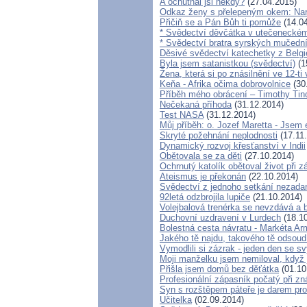
A ochutnal jsi někdy?
(27.04.2015)
Odkaz ženy s přelepeným okem: Nar
Přičiň se a Pán Bůh ti pomůže
(14.04
* Svědectví děvčátka v utečeneckém 
* Svědectví bratra syrských mučední
Děsivé svědectví katechetky z Belgi
Byla jsem satanistkou (svědectví)
(1
Žena, která si po znásilnění ve 12-ti 
Keňa - Afrika očima dobrovolnice
(30
Příběh mého obrácení – Timothy Tinda
Nečekaná příhoda
(31.12.2014)
Test NASA
(31.12.2014)
Můj příběh: o. Jozef Maretta - Jsem e
Skryté požehnání neplodnosti
(17.11
Dynamický rozvoj křesťanství v Indii
Obětovala se za děti
(27.10.2014)
Ochrnutý katolík obětoval život při z
Ateismus je překonán
(22.10.2014)
Svědectví z jednoho setkání nezada
92letá odzbrojila lupiče
(21.10.2014)
Volejbalová trenérka se nevzdává a b
Duchovní uzdravení v Lurdech
(18.10
Bolestná cesta návratu - Markéta Arm
Jakého tě najdu, takového tě odsoud
Vymodlili si zázrak - jeden den se 
Moji manželku jsem nemiloval, když 
Přišla jsem domů bez děťátka
(01.10
Profesionální zápasník počatý při zn
Syn s rozštěpem páteře je darem pro
Učitelka
(02.09.2014)