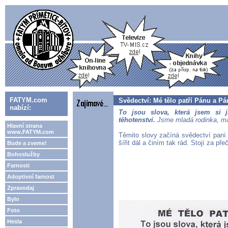
FATYM.com
Svědectví: Mé tělo patří Pánu a P
nabízí:
To jsou slova, která jsem si
těhotenství.
Jsme mladá rodinka, mám
Hlavní strana
www.FATYM.com
Těmito slovy začíná svědectví paní 
šířit dál a činím tak rád. Stojí za pře
Bude a zveme!
Bohoslužby
Farnosti
Adoptivní farnost
Zpravodaj
Bylo
Foto
Hesla