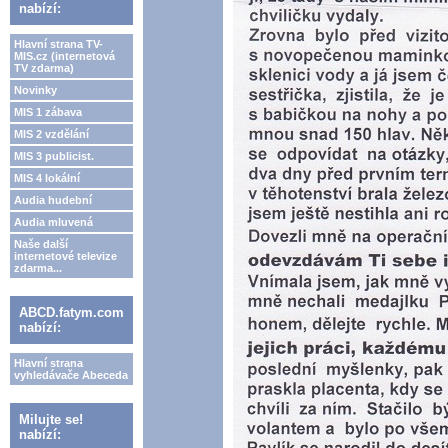
nabízí:
Hlavní strana TV-
MIS.cz (internetová
TV zdarma)
Novinky
MIS 1 zábava
MIS 2 vzdělání
MIS 3 publicist.
MIS 4 lokální
Audia hudební
Audia mluvená
Naše další
internetové televize
zdarma...
ABCD.fatym.com
nabízí:
Hlavní strana
vyhledávače Abeceda
Milujte se!
nabízí: