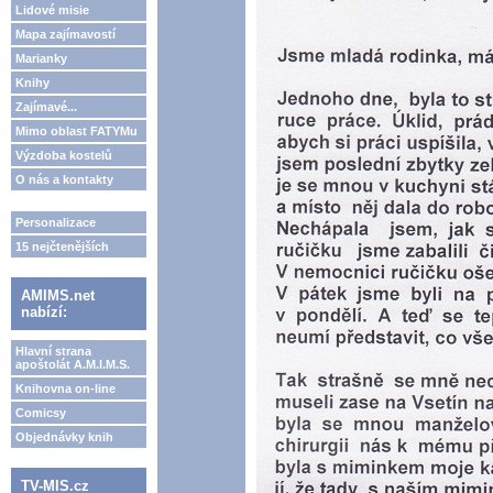
Lidové misie
Mapa zajímavostí
Marianky
Knihy
Zajímavé...
Mimo oblast FATYMu
Výzdoba kostelů
O nás a kontakty
Personalizace
15 nejčtenějších
AMIMS.net
nabízí:
Hlavní strana
apoštolát A.M.I.M.S.
Knihovna on-line
Comicsy
Objednávky knih
TV-MIS.cz