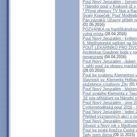
Pouť Nový Jeruzalém - červen
* Národní pouť v Krakově již v
* Přímé přenosy TV Noe a Rad
Svatý Kopeček: Pouť Modliteb
Pán zázraků: Úžasný příběh n
(01.05.2016)
POZVÁNKA na františkánskou po
volná místa
(28.04.2016)
Pouť Nový Jeruzalém - květen
6. Medžugorské setkání na Sl
POUŤ LÉKÁRNÍKŮ PRO ŽIVO
Arcibiskup Graubner bude v rod
nenarozené
(04.04.2016)
Pouť Nový Jeruzalém - duben
I. pěší pouť za obnovu manžels
(28.03.2016)
Pouť ke svatému Klementovi v
Slavnosti sv. Klementa Hofbau
služebnice císařovny Zity
(01.
Pouť Nový Jeruzalém - březen
Pouť svatého Klementa v Taso
Již jste přihlášeni na Národní
Pouť Nový Jeruzalém - únor 2
Cyrilometodějská pouť 2016 -
Pouť Nový Jeruzalém - leden 
Přehled významných akcí v r
Pouť Nový Jeruzalém - prosin
Silvestr a Nový rok v Medžugo
Pouť ke svaté Anežce České 
Tady jsem doma
(09.11.2015)