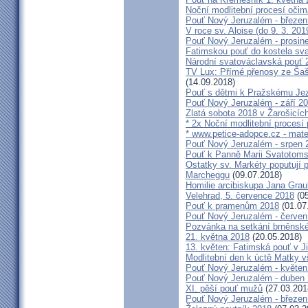
Noční modlitební procesí očim
Pouť Nový Jeruzalém - březen
V roce sv. Aloise (do 9. 3. 201
Pouť Nový Jeruzalém - prosin
Fatimskou pouť do kostela sva
Národní svatováclavská pouť 
TV Lux: Přímé přenosy ze Šaš
(14.09.2018)
Pouť s dětmi k Pražskému Jez
Pouť Nový Jeruzalém - září 2
Zlatá sobota 2018 v Žarošicích 
* 2x Noční modlitební procesí p
* www.petice-adopce.cz - mater
Pouť Nový Jeruzalém - srpen 
Pouť k Panně Marii Svatotoms
Ostatky sv. Markéty poputují
Marcheggu
(09.07.2018)
Homilie arcibiskupa Jana Grau
Velehrad, 5. července 2018
(05
Pouť k pramenům 2018
(01.07
Pouť Nový Jeruzalém - červen
Pozvánka na setkání brněnské
21. května 2018
(20.05.2018)
13. květen: Fatimská pouť v Ji
Modlitební den k úctě Matky v
Pouť Nový Jeruzalém - květen
Pouť Nový Jeruzalém - duben
XI. pěší pouť mužů
(27.03.201
Pouť Nový Jeruzalém - březen