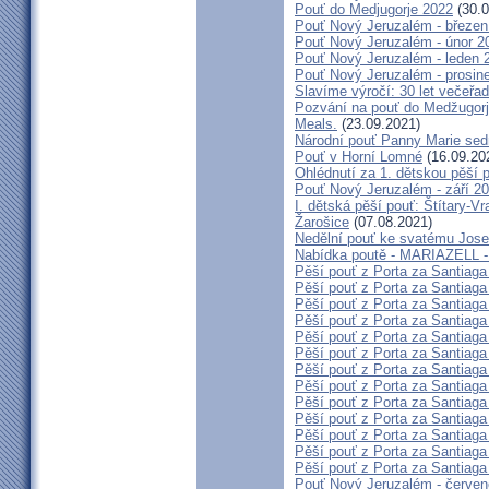
Pouť do Medjugorje 2022
(30.0
Pouť Nový Jeruzalém - březen
Pouť Nový Jeruzalém - únor 2
Pouť Nový Jeruzalém - leden 
Pouť Nový Jeruzalém - prosin
Slavíme výročí: 30 let večeřad
Pozvání na pouť do Medžugorje
Meals.
(23.09.2021)
Národní pouť Panny Marie sed
Pouť v Horní Lomné
(16.09.20
Ohlédnutí za 1. dětskou pěší p
Pouť Nový Jeruzalém - září 2
I. dětská pěší pouť: Štítary-V
Žarošice
(07.08.2021)
Nedělní pouť ke svatému Jose
Nabídka poutě - MARIAZELL -
Pěší pouť z Porta za Santiaga
Pěší pouť z Porta za Santiaga
Pěší pouť z Porta za Santiaga
Pěší pouť z Porta za Santiaga
Pěší pouť z Porta za Santiaga
Pěší pouť z Porta za Santiaga
Pěší pouť z Porta za Santiaga
Pěší pouť z Porta za Santiaga
Pěší pouť z Porta za Santiaga
Pěší pouť z Porta za Santiaga
Pěší pouť z Porta za Santiaga
Pěší pouť z Porta za Santiaga
Pěší pouť z Porta za Santiaga
Pouť Nový Jeruzalém - červe