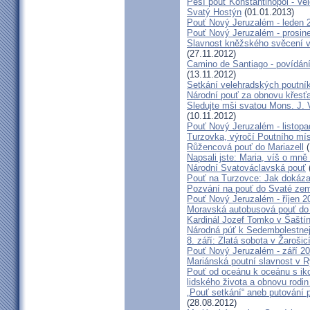
Pěší pouť Konstantinopol - Ve
Svatý Hostýn
(01.01.2013)
Pouť Nový Jeruzalém - leden 
Pouť Nový Jeruzalém - prosin
Slavnost kněžského svěcení v 
(27.11.2012)
Camino de Santiago - povídání
(13.11.2012)
Setkání velehradských poutní
Národní pouť za obnovu křesť
Sledujte mši svatou Mons. J. 
(10.11.2012)
Pouť Nový Jeruzalém - listop
Turzovka, výročí Poutního mí
Růžencová pouť do Mariazell
(
Napsali jste: Maria, víš o mn
Národní Svatováclavská pouť
Pouť na Turzovce: Jak dokázat
Pozvání na pouť do Svaté ze
Pouť Nový Jeruzalém - říjen 2
Moravská autobusová pouť do
Kardinál Jozef Tomko v Šaští
Národná púť k Sedembolestne
8. září: Zlatá sobota v Žarošic
Pouť Nový Jeruzalém - září 2
Mariánská poutní slavnost v 
Pouť od oceánu k oceánu s i
lidského života a obnovu rodin
„Pouť setkání“ aneb putování 
(28.08.2012)