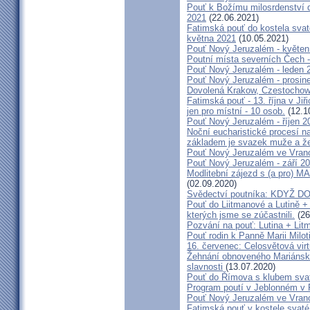
Pouť k Božímu milosrdenství do
2021
(22.06.2021)
Fatimská pouť do kostela svaté
května 2021
(10.05.2021)
Pouť Nový Jeruzalém - květen
Poutní místa severních Čech -
Pouť Nový Jeruzalém - leden 
Pouť Nový Jeruzalém - prosin
Dovolená Krakow, Czestochow
Fatimská pouť - 13. října v Ji
jen pro místní - 10 osob.
(12.1
Pouť Nový Jeruzalém - říjen 2
Noční eucharistické procesí n
základem je svazek muže a ž
Pouť Nový Jeruzalém ve Vran
Pouť Nový Jeruzalém - září 2
Modlitební zájezd s (a pro
(02.09.2020)
Svědectví poutníka: KDYŽ 
Pouť do Liitmanové a Lutině + 
kterých jsme se zúčastnili.
(26
Pozvání na pouť: Lutina + Lit
Pouť rodin k Panně Marii Milot
16. červenec: Celosvětová virt
Žehnání obnoveného Mariánské
slavnosti
(13.07.2020)
Pouť do Římova s klubem sva
Program poutí v Jeblonném v 
Pouť Nový Jeruzalém ve Vran
Fatimská pouť v kostele svaté 