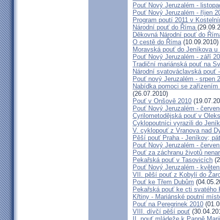
Pouť Nový Jeruzalém - listop
Pouť Nový Jeruzalém - říjen 2
Program poutí 2011 v Kosteln
Národní pouť do Říma
(29.09.
Děkovná Národní pouť do Řím
O cestě do Říma
(10.09.2010)
Moravská pouť do Jeníkova u
Pouť Nový Jeruzalém - září 2
Tradiční mariánská pouť na S
Národní svatováclavská pouť 
Pouť nový Jeruzalém - srpen 
Nabídka pomoci se zařízením pě
(26.07.2010)
Pouť v Onšově 2010
(19.07.20
Pouť Nový Jeruzalém - červe
Cyrilometodějská pouť v Olek
Cyklopoutníci vyrazili do Jení
V. cyklopouť z Vranova nad D
Pěší pouť Praha - Jeníkov; pá
Pouť Nový Jeruzalém - červen
Pouť za záchranu životů nena
Pekařská pouť v Tasovicích
(2
Pouť Nový Jeruzalém - květen
VII. pěší pouť z Kobylí do Žar
Pouť ke Třem Dubům
(04.05.2
Pekařská pouť ke cti svatého
Křtiny - Mariánské poutní míst
Pouť na Peregrinek 2010
(01.0
VIII. dívčí pěší pouť
(30.04.20
II. pouť mládeže k Panně Mari