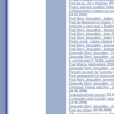
Pouť ke sv. Jiří v Klentnici
(20
Poutní slavnost svatého Vojtě
Cykloturistická výprava na sv
(23.03.2010)
Pouť Nový Jeruzalém - duben
Pouť do Mariánských Radčic
(
Antiochia a jarní pouť v Bratře
Pouť Nový Jeruzalém - březen
Pouť Nový Jeruzalém - únor 2
Pouť Nový Jeruzalém - leden
(
Poutní písně - Láska zůstává
(
Pouť Nový Jeruzalém - prosin
Pouť Nový Jeruzalém - listop
Zpravodaj Nový Jeruzalém - ří
Zpravodaj Nový Jeruzalém - zá
6. smírná pouť P. MUDr. Ladis
Pouť Matice Velehradské 2009
Zpravodaj Nový Jeruzalém - s
Pozvání na pouť na Turzovku
Pouť pedagogických pracovník
Pouť Nový Jeruzalém- červen
Zpravodaj Nový Jeruzalém - č
Cyklopouť Vranov nad Dyjí - Je
(26.06.2009)
Svatoantonínské procesí
(21.0
2.celostátní pouť kruciáty n
(13.06.2009)
Zpravodaj Nový Jeruzalém - č
Pouť pro chlapy
(03.06.2009)
100. výročí kanonizace sv. K