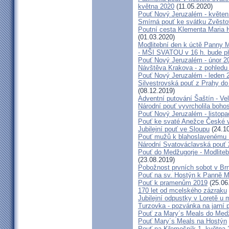
května 2020
(11.05.2020)
Pouť Nový Jeruzalém - květen
Smírná pouť ke svátku Zvěsto
Poutní cesta Klementa Maria 
(01.03.2020)
Modlitební den k úctě Panny M
- MŠI SVATOU v 16 h. bude p
Pouť Nový Jeruzalém - únor 2
Návštěva Krakova - z pohledu
Pouť Nový Jeruzalém - leden 
Silvestrovská pouť z Prahy do
(08.12.2019)
Adventní putování Šaštín - Ve
Národní pouť vyvrcholila boho
Pouť Nový Jeruzalém - listop
Pouť ke svaté Anežce České 
Jubilejní pouť ve Sloupu
(24.10
Pouť mužů k blahoslavenému
Národní Svatováclavská pouť
Pouť do Medžugorje - Modliteb
(23.08.2019)
Pobožnost prvních sobot v Brně
Pouť na sv. Hostýn k Panně Ma
Pouť k pramenům 2019
(25.06
170 let od mcelského zázraku
Jubilejní odpustky v Loretě u 
Turzovka - pozvánka na jarní p
Pouť za Mary´s Meals do Med
Pouť Mary´s Meals na Hostýn
Pouť na Křemešník 1. května 