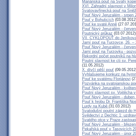
Mariánská pouť na Svatý kope
XVI. Zahradní slavnost v Milo
Svatovavřinecká pouť na Sně
Pouť Nový Jeruzalém - srpen 
Pouť v Bohuticích
(03.08.2012
Pouť ke svaté Anně
(27.07.20
Pouť Nový Jeruzalém - červe
Poutnický průkaz
(03.07.2012)
VII. CYKLOPOUŤ do Jeníkov
Jarní pouť na Turzovce, 26. –
Pouť Nový Jeruzalém - červen
Jarní pouť na Turzovku - poz
Rekordní počet poutníků na hl
Poutní slavnost ke cti sv. Pe
(11.05.2012)
X. dívčí pěší pouť
(09.05.2012
Vyhlašujeme konkurz na hymn
Pouť ke svatému Floriánovi
(2
Pozvánka na svatojanskou pou
Pouť Nový Jeruzalém - květen
Poutní slavnost sv. Vojtěcha 
Pouť Nový Jeruzalém - duben
Pouť k hrobu Dr. Františka No
Lurdy na Kubě
(31.03.2012)
Svatodušní poutní zájezd do 
Svědectví z Dechtic 1: uzdrave
Svatého otce v Praze zastoup
Pouť Nový Jeruzalém - březen
Pekařská pouť v Tasovicích 2
Pouť Nový Jeruzalém - únor 2