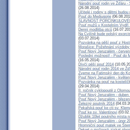
Národní pouť rodin ve Žďáru -
(26.08.2014)
Učitelé i rodiny s dětmi budo
Pouť do Medjugorje
(06.08.201
SLAVNOST PORCINKULOVÉ
Pouť mužů v Kostelním Vydří 
Denní modlitba otců
(16.07.20
Na Cvilíně bude polský exorci
(03.07.2014)
Pozvánka na pěší pouť z Hos
Morašice: Požehnání výzdoby
Pouť Nový Jeruzalém - červen
Poslední možnost! - Pouť do M
(16.05.2014)
Dívčí pěší pouť 2014
(10.05.2
Národní pouť rodin 2014 ve Ž
Zveme na Fatimský den do Koc
Pouť Nový Jeruzalém - květen
Pozvánka na pouť na kostelíč
(29.04.2014)
II. ročník cyklopoutě z Olomo
Pouť Nový Jeruzalém - duben
Pouť Nový Jeruzalém - březen
Železný poutník 2014
(04.03.2
Pekařská pouť ke cti sv. Kle
Pouť ke sv. Valentinovi
(03.02
Džublik:10let poutního místa n
Pouť Nový Jeruzalém - únor 2
Hromniční pouť matek ve Šter
Dekret o možnosti získat plno