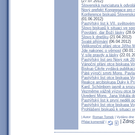
(27.07.2012)
Slovenská nunciatura k odvol
Nový prefekt Kongregace pro 
Konference biskupů Slovenska
(01.06.2012)
Pastýřský list k VII. světovém
Slovo biskupů k situaci ve spo
Povolání, dar Boží lásky
(28.0
Slovo k dnešku
(21.04.2012)
Svaté přijímání
(06.04.2012)
Velikonoční přání otce Jiřího 
Jde nakonec o věrnost
(30.01.
V síle pravdy a lásky
(22.01.2
Pastýřský list pro Nový rok 2
Vánoční přání otce biskupa V
Biskup Cikrle vydává publikac
Páté výročí smrti Mons. Pavla
Pastýřský list otce biskupa V
Reakce arcibiskupa Duky k Pr
Kard. Schönborn jasně a srozu
Vezměme vážně výzvu otce b
Uvedení Mons. Jana Vokála d
Pastýřský list k první neděli p
Pastýřský list otce biskupa Vo
Prohlášení biskupů k situaci v
| Autor:
Roman Tomek
| Vydáno dne 3
| Zdroj
Přidat komentář
|