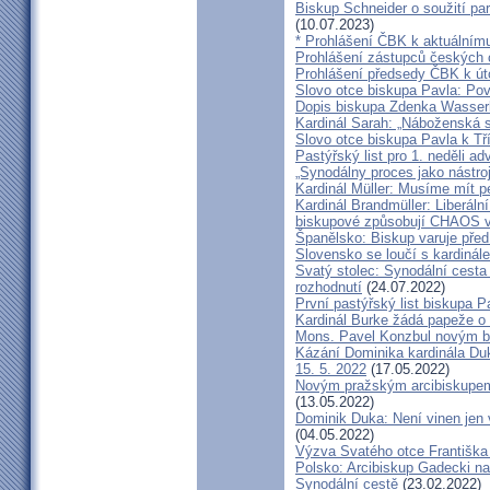
Biskup Schneider o soužití p
(10.07.2023)
* Prohlášení ČBK k aktuálnímu
Prohlášení zástupců českých c
Prohlášení předsedy ČBK k út
Slovo otce biskupa Pavla: Pov
Dopis biskupa Zdenka Wasserb
Kardinál Sarah: „Náboženská 
Slovo otce biskupa Pavla k Tří
Pastýřský list pro 1. neděli ad
„Synodálny proces jako nástro
Kardinál Müller: Musíme mít p
Kardinál Brandmüller: Liberální
biskupové způsobují CHAOS v 
Španělsko: Biskup varuje před
Slovensko se loučí s kardin
Svatý stolec: Synodální cesta
rozhodnutí
(24.07.2022)
První pastýřský list biskupa P
Kardinál Burke žádá papeže o
Mons. Pavel Konzbul novým b
Kázání Dominika kardinála Duky
15. 5. 2022
(17.05.2022)
Novým pražským arcibiskupem
(13.05.2022)
Dominik Duka: Není vinen jen vo
(04.05.2022)
Výzva Svatého otce Františka
Polsko: Arcibiskup Gadecki na
Synodální cestě
(23.02.2022)