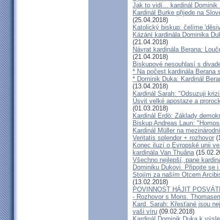
Jak to vidí... kardinál Domini
Kardinál Burke přijede na Slov
(25.04.2018)
Katolický biskup: čelíme 'děs
Kázání kardinála Dominika Duky
(21.04.2018)
Návrat kardinála Berana: Lo
(21.04.2018)
Biskupové nesouhlasí s divadel
* Na počest kardinála Berana 
* Dominik Duka: Kardinál Beran
(13.04.2018)
Kardinál Sarah: "Odsuzuji kriz
Úsvit velké apostaze a proroc
(01.03.2018)
Kardinál Erdö: Základy demokra
Biskup Andreas Laun: "Homos
Kardinál Müller na mezinárodní
Veritatis splendor + rozhovor
(
Konec iluzí o Evropské unii ve
kardinála Van Thuâna
(15.02.2
Všechno nejlepší, pane kardiná
Dominiku Dukovi. Připojte se i
Stojím za naším Otcem Arcib
(13.02.2018)
POVINNOST HÁJIT POSVÁT
- Rozhovor s Mons. Thomase
Kard. Sarah: Křesťané jsou ne
vaši víru
(09.02.2018)
Kardinál Dominik Duka k výsl