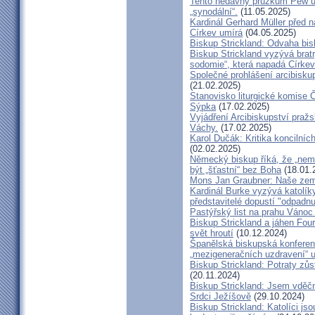
Tento nedávný průzkum Pew uk
„synodální“.
(11.05.2025)
Kardinál Gerhard Müller před 
Církev umírá
(04.05.2025)
Biskup Strickland: Odvaha bi
Biskup Strickland vyzývá bratry
sodomie“, která napadá Církev
Společné prohlášení arcibisk
(21.02.2025)
Stanovisko liturgické komise
Sýpka
(17.02.2025)
Vyjádření Arcibiskupství pra
Váchy.
(17.02.2025)
Karol Dučák: Kritika koncilníc
(02.02.2025)
Německý biskup říká, že „nem
být „šťastní“ bez Boha
(18.01.
Mons Jan Graubner: Naše ze
Kardinál Burke vyzývá katolíky,
představitelé dopustí "odpadnu
Pastýřský list na prahu Vánoc
Biskup Strickland a jáhen Four
svět hroutí
(10.12.2024)
Španělská biskupská konferenc
„mezigeneračních uzdravení“ u
Biskup Strickland: Potraty zů
(20.11.2024)
Biskup Strickland: Jsem vděčn
Srdci Ježíšově
(29.10.2024)
Biskup Strickland: Katolíci jso