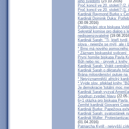
jeho svědomí
(23.10.2016)
Proč koncil ve 20. století? (2. 
Proč koncil ve 20. století? (1. 
Kardinál Raymond Burke v Čes
Kardinál Dominik Duka: Potře
(30.09.2016)
Poděkování otce biskupa Vojt
Sekretář komise pro dialog s l
nedispenzovatelné
(19.08.2016
Kardinál Sarah: "Ti, kteří tvrd
slova - nejenže se mýlí, ale i l
* Brno má nového pomocného b
* Záznam biskupské svěcení: B
První homilie biskupa Pavla K
Bůh nebo nic - úryvek z knihy
Kardinál Sarah: Vrátit centrální
Kardinál Sarah o diktatuře hr
Brána milosrdenství putuje na
* Nejvýznamnější africký kardi
* Vyjde slov. překlad knihy "B
Je demokracie 'totální moc me
Kardinál Sarah vyzval Američ
Soudruzi zvedají hlavu
(22.05.
6+1 otázka pro biskupa Pavla
Zemřel kardinál Giovanni Cop
Kardinál Burke: Papežova exh
Kardinál Sarah: svatostánek n
Kardinál Müller: Protestantiza
(01.04.2016)
Patriarcha Kyrill - nejvyšší cí