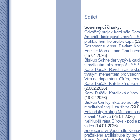
Sdílet
Související články:
Odvážný projev kardinála Sar
Američtí biskupové zasvětili 
překlad homilie arcibiskupa
(13
Rozhovor s Mpns. Pavlem Ko
Homilie Mons. Jana Graubnera 
(15.04.2026)
Biskup Schneider vyzývá kardi
smýšlením, aby podpořili SS
Karol Dučák: Revolta arcibisk
trvalým mementem pro všechny
Víra na dopamínu: Cítím, ted
Karol Dučák: Katolická církev v
(20.02.2026)
Karol Dučák: Katolická církev v
(16.02.2026)
Biskup Conley říká, že potrat
modlitební vigilii za život
(29.0
Holandský biskup Mutsaerts ods
zevnitř“ Církve
(25.01.2026)
Nejhlubší rána Církve - podle
video
(14.01.2026)
Společenství Večeřadlo Křeno
pražského arcibiskupa by byl 
Mons. Antonín Basler: Od chvíl