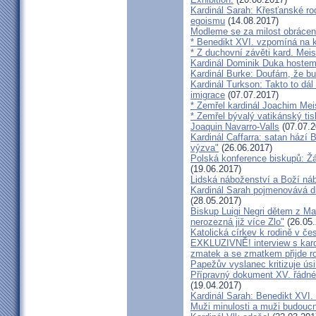
Kardinál Sarah: Křesťanské ro
egoismu
(14.08.2017)
Modleme se za milost obrácení
* Benedikt XVI. vzpomíná na k
* Z duchovní závěti kard. Mei
Kardinál Dominik Duka hoste
Kardinál Burke: Doufám, že bud
Kardinál Turkson: Takto to dál
imigrace
(07.07.2017)
* Zemřel kardinál Joachim Mei
* Zemřel bývalý vatikánský ti
Joaquin Navarro-Valls
(07.07.2
Kardinál Caffarra: satan hází B
výzva"
(26.06.2017)
Polská konference biskupů: Žá
(19.06.2017)
Lidská náboženství a Boží ná
Kardinál Sarah pojmenovává dik
(28.05.2017)
Biskup Luigi Negri dětem z Ma
nerozezná již více Zlo"
(26.05.
Katolická církev k rodině v če
EXKLUZIVNĚ! interview s kar
zmatek a se zmatkem přijde ro
Papežův vyslanec kritizuje úsi
Přípravný dokument XV. řádné
(19.04.2017)
Kardinál Sarah: Benedikt XVI
Muži minulosti a muži budoucno