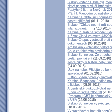
Biskup Vojtěch Cikrle byl jmen
Nový generální vikář brněnské
Pastýřský list na Nový rok 20
Přání k Vánocům od našeho ot
Kardinál: Praktikující homosex
dostat přijímání
(01.11.2018)
Biskup: "Církev nesmí mít str
islamizovaná! ...
(27.10.2018)
Kardinál Sarah na synodě: Odvá
+ Život Cirkvi vo svete 43/201
Biskup Chaput vystoupil proti
dokumentech
(06.10.2018)
Arcibiskup Zvolenský překvapil
Co je za falešným obviněním 
Biskup Schneider: Ze strachu 
preláti prohlášení
(11.09.2018)
Ještě nikdy v historii nebyl s
(04.09.2018)
Útok na nebe: Přidejte se ke k
společnost
(01.09.2018)
Fulton Sheen prorocky varoval 
Kardinál Bagnasco: Jedině náv
a lidskost
(05.08.2018)
Argentinský biskup:,Potrat není
Cirkvi vo svete 28/2018
(20.07
„Program LGBT je démonický út
v USA
(24.06.2018)
Biskup Schneider vysvětluje, 
(18.06.2018)
Vyprazdňování kostelů nezpůso