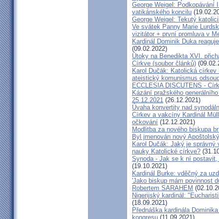
George Weigel: Podkopávání II
vatikánského koncilu
(19.02.2
George Weigel: Tekutý katoli
Ve svátek Panny Marie Lurdské
vizitátor + první promluva v M
Kardinál Dominik Duka reaguje
(09.02.2022)
Útoky na Benedikta XVI. přichá
Církve (soubor článků)
(09.02.
Karol Dučák: Katolická círke
ateistický komunismus odsoud
ECCLESIA DISCUTENS - Církev
Kázání pražského generálního 
25.12.2021
(26.12.2021)
Úvaha konvertity nad synodáln
Církev a vakcíny Kardinál Müll
očkování
(12.12.2021)
Modlitba za nového biskupa b
Byl jmenován nový Apoštolský 
Karol Dučák: Jaký je správný 
nauky Katolické církve?
(31.10
Synoda - Jak se k ní postavit, 
(19.10.2021)
Kardinál Burke: vděčný za uzd
'Jako biskup mám povinnost dů
Robertem SARAHEM
(02.10.2
Nigerijský kardinál: "Eucharis
(18.09.2021)
Přednáška kardinála Dominika
kongresu
(11.09.2021)