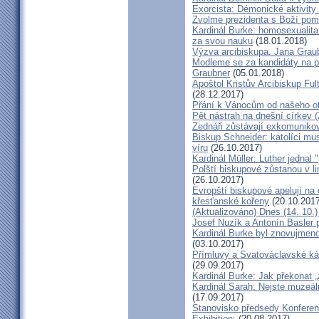
Exorcista: Démonické aktivity
Zvolme prezidenta s Boží pom
Kardinál Burke: homosexualita
za svou nauku
(18.01.2018)
Výzva arcibiskupa. Jana Grau
Modleme se za kandidáty na pr
Graubner
(05.01.2018)
Apoštol Kristův Arcibiskup Ful
(28.12.2017)
Přání k Vánocům od našeho ot
Pět nástrah na dnešní církev (
Zednáři zůstávají exkomunikova
Biskup Schneider: katolíci mus
víru
(26.10.2017)
Kardinál Müller: Luther jednal
Polští biskupové zůstanou v li
(26.10.2017)
Evropští biskupové apelují na 
křesťanské kořeny
(20.10.2017
(Aktualizováno) Dnes (14. 10.)
Josef Nuzík a Antonín Basler
Kardinál Burke byl znovujmen
(03.10.2017)
Přímluvy a Svatováclavské káz
(29.09.2017)
Kardinál Burke: Jak překonat 
Kardinál Sarah: Nejste muzeální
(17.09.2017)
Stanovisko předsedy Konfere
Exhibition:
(20.08.2017)