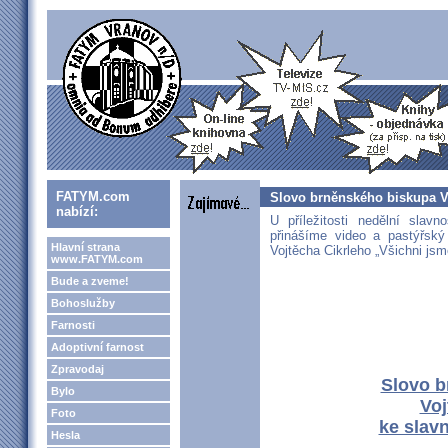
FATYM.com
Slovo brněnského biskupa Vo
nabízí:
U příležitosti nedělní slav
přinášíme video a pastýřský
Hlavní strana
Vojtěcha Cikrleho „Všichni jsm
www.FATYM.com
Bude a zveme!
Bohoslužby
Farnosti
Adoptivní farnost
Zpravodaj
Slovo b
Bylo
Voj
Foto
ke slav
Hesla