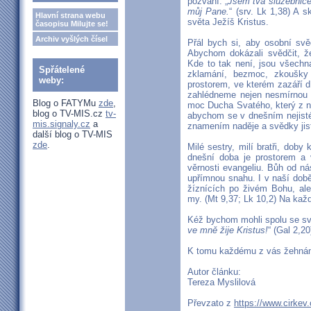
pozvání: „
Jsem tvá služebnice,
můj Pane.
“ (srv. Lk 1,38) A 
Hlavní strana webu
světa Ježíš Kristus.
časopisu Milujte se!
Archiv vyšlých čísel
Přál bych si, aby osobní svě
Abychom dokázali svědčit, ž
Kde to tak není, jsou všechn
Spřátelené
zklamání, bezmoc, zkoušky 
weby:
prostorem, ve kterém zazáří d
zahlédneme nejen nesmírnou 
Blog o FATYMu
zde
,
moc Ducha Svatého, který z n
blog o TV-MIS.cz
tv-
abychom se v dnešním nejist
mis.signaly.cz
a
znamením naděje a svědky jisto
další blog o TV-MIS
zde
.
Milé sestry, milí bratři, doby
dnešní doba je prostorem a 
věrnosti evangeliu. Bůh od n
upřímnou snahu. I v naší době
žíznících po živém Bohu, ale
my. (Mt 9,37; Lk 10,2) Na kaž
Kéž bychom mohli spolu se sv
ve mně žije Kristus!
“ (Gal 2,20
K tomu každému z vás žehnám
Autor článku:
Tereza Myslilová
Převzato z
https://www.cirkev.