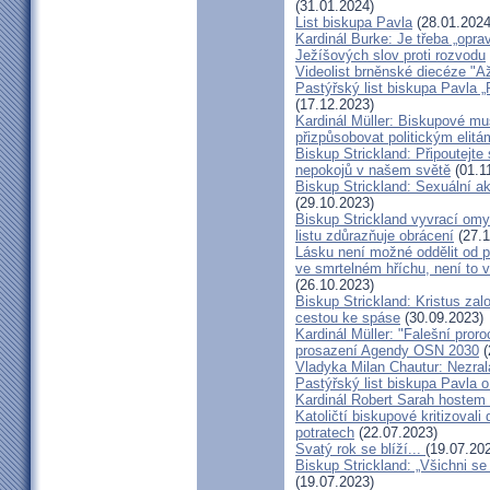
(31.01.2024)
List biskupa Pavla
(28.01.2024
Kardinál Burke: Je třeba „opr
Ježíšových slov proti rozvodu
Videolist brněnské diecéze "
Pastýřský list biskupa Pav
(17.12.2023)
Kardinál Müller: Biskupové mus
přizpůsobovat politickým elitá
Biskup Strickland: Připoutejte
nepokojů v našem světě
(01.1
Biskup Strickland: Sexuální ak
(29.10.2023)
Biskup Strickland vyvrací omyl
listu zdůrazňuje obrácení
(27.1
Lásku není možné oddělit od p
ve smrtelném hříchu, není to 
(26.10.2023)
Biskup Strickland: Kristus zalo
cestou ke spáse
(30.09.2023)
Kardinál Müller: "Falešní pror
prosazení Agendy OSN 2030
(
Vladyka Milan Chautur: Nezra
Pastýřský list biskupa Pavla o
Kardinál Robert Sarah hostem 
Katoličtí biskupové kritizovali
potratech
(22.07.2023)
Svatý rok se blíží...
(19.07.20
Biskup Strickland: „Všichni se
(19.07.2023)