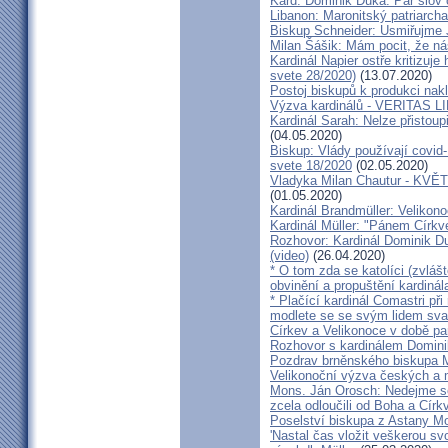
Kard. Dominik Duka: Pár slov 
Libanon: Maronitský patriarch
Biskup Schneider: Usmiřujme J
Milan Šášik: Mám pocit, že n
Kardinál Napier ostře kritizuje
svete 28/2020)
(13.07.2020)
Postoj biskupů k produkci nakl
Výzva kardinálů - VERITAS L
Kardinál Sarah: Nelze přistoup
(04.05.2020)
Biskup: Vlády používají covid-
svete 18/2020
(02.05.2020)
Vladyka Milan Chautur - KVĚT
(01.05.2020)
Kardinál Brandmüller: Velikon
Kardinál Müller: "Pánem Církve
Rozhovor: Kardinál Dominik 
(video)
(26.04.2020)
* O tom zda se katolíci (zvláš
obvinění a propuštění kardinál
* Plačící kardinál Comastri při
modlete se se svým lidem sva
Církev a Velikonoce v době p
Rozhovor s kardinálem Domin
Pozdrav brněnského biskupa M
Velikonoční výzva českých a
Mons. Ján Orosch: Nedejme se 
zcela odloučili od Boha a Církv
Poselství biskupa z Astany M
'Nastal čas vložit veškerou sv