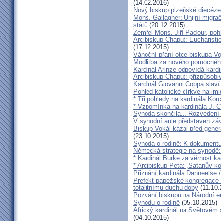
(14.02.2016)
Nový biskup plzeňské diecéze
Mons. Gallagher: Unijní migrač
států
(20.12.2015)
Zemřel Mons. Jiří Paďour, poh
Arcibiskup Chaput: Eucharisti
(17.12.2015)
Vánoční přání otce biskupa Vo
Modlitba za nového pomocnéh
Kardinál Arinze odpovídá kardi
Arcibiskup Chaput: přizpůsobi
Kardinál Giovanni Coppa slav
Pohled katolické církve na imi
* Tři pohledy na kardinála Kor
* Vzpomínka na kardinála J. C
Synoda skončila... Rozvedení p
V synodní aule představen z
Biskup Vokál kázal před gen
(23.10.2015)
Synoda o rodině: K dokumentu
Německá strategie na synodě: 
* Kardinál Burke za věrnost ka
* Arcibiskup Peta: ,Satanův kou
Přiznání kardinála Danneelse /
Prefekt papežské kongregace 
totalitnímu duchu doby
(11.10.
Pozvání biskupů na Národní e
Synodu o rodině
(05.10.2015)
Africký kardinál na Světovém 
(04.10.2015)