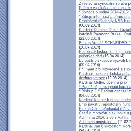
Závěrečná synodální zpráva p
Reflexe v poločase biskupské
* Synoda o rodině 2014-2015: 
* Zdroje informací a přímé pře
Prohlášení předsedy KBS k ro
(06.09.2014)
Kardinál Dominik Duka: kázání
kardinál Raymond Burke: "Pot
(21.08.2014)
Biskup Atanáš SCHNEIDER: "Na
(20.07.2014)
Řezenský biskup kritizuje gen
počatých dětí
(16.04.2014)
Evropští biskupové vyzvali k 
(09.04.2014)
Přijímání pro rozvedené a zn
Kardinál Turkson: Lidská práva 
dezinterpretace
(12.03.2014)
Kardinál Müller: učení a praxi 
* Papež přijal rezignaci kardin
* Biskup Jiří Paďour odchází 
(04.03.2014)
Kardinál Kasper k problemati
Brno navštíví apoštolský nun
Biskup Cikrle předsedal mši v 
Čeští a moravští biskupové u 
Ad limina 2014: živě z Vatik
Ad limina apostolorum
(11.02.
Kardinál Ján Chryzostom Kore
(24.01.2014)