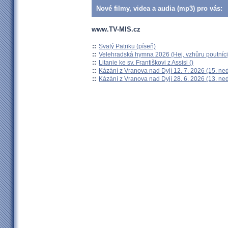
Nové filmy, videa a audia (mp3) pro vás:
www.TV-MIS.cz
::
Svatý Patriku (píseň)
::
Velehradská hymna 2026 (Hej, vzhůru poutníci
::
Litanie ke sv. Františkovi z Assisi ()
::
Kázání z Vranova nad Dyjí 12. 7. 2026 (15. ne
::
Kázání z Vranova nad Dyjí 28. 6. 2026 (13. ne