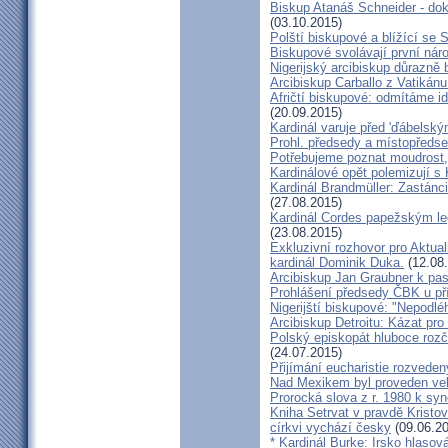
Biskup Atanáš Schneider - d
(03.10.2015)
Polští biskupové a blížící se
Biskupové svolávají první nár
Nigerijský arcibiskup důrazně 
Arcibiskup Carballo z Vatikánu
Afričtí biskupové: odmítáme i
(20.09.2015)
Kardinál varuje před 'ďábelsk
Prohl. předsedy a místopředse
Potřebujeme poznat moudrost, 
Kardinálové opět polemizují s
Kardinál Brandmüller: Zastánci
(27.08.2015)
Kardinál Cordes papežským l
(23.08.2015)
Exkluzivní rozhovor pro Aktual
kardinál Dominik Duka.
(12.08
Arcibiskup Jan Graubner k pa
Prohlášení předsedy ČBK u pří
Nigerijští biskupové: "Nepodl
Arcibiskup Detroitu: Kázat pro
Polský episkopát hluboce rozča
(24.07.2015)
Přijímání eucharistie rozveden
Nad Mexikem byl proveden ve
Prorocká slova z r. 1980 k syn
Kniha Setrvat v pravdě Kristov
církvi vychází česky
(09.06.20
* Kardinál Burke: Irsko hlaso