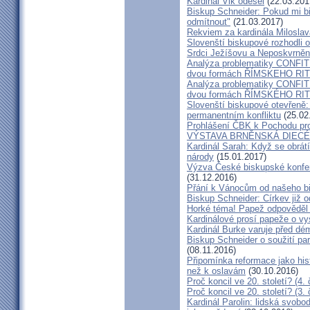
Kardinál Vlk odešel
(22.03.201
Biskup Schneider: Pokud mi bi
odmítnout"
(21.03.2017)
Rekviem za kardinála Milosla
Slovenští biskupové rozhodli
Srdci Ježíšovu a Neposkvrně
Analýza problematiky CON
dvou formách ŘÍMSKEHO RITU
Analýza problematiky CON
dvou formách ŘÍMSKÉHO RIT
Slovenští biskupové otevřeně:
permanentním konfliktu
(25.02
Prohlášení ČBK k Pochodu pro 
VÝSTAVA BRNĚNSKÁ DIECÉ
Kardinál Sarah: Když se obrát
národy
(15.01.2017)
Výzva České biskupské konfer
(31.12.2016)
Přání k Vánocům od našeho b
Biskup Schneider: Církev již 
Horké téma! Papež odpověděl 
Kardinálové prosí papeže o vys
Kardinál Burke varuje před d
Biskup Schneider o soužití p
(08.11.2016)
Připomínka reformace jako hi
než k oslavám
(30.10.2016)
Proč koncil ve 20. století? (4. 
Proč koncil ve 20. století? (3. 
Kardinál Parolin: lidská svobo