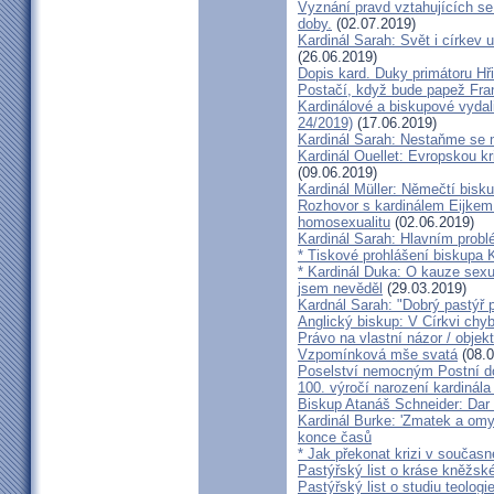
Vyznání pravd vztahujících se
doby.
(02.07.2019)
Kardinál Sarah: Svět i církev u
(26.06.2019)
Dopis kard. Duky primátoru Hř
Postačí, když bude papež Fran
Kardinálové a biskupové vydali 
24/2019)
(17.06.2019)
Kardinál Sarah: Nestaňme se m
Kardinál Ouellet: Evropskou k
(09.06.2019)
Kardinál Müller: Němečtí bisk
Rozhovor s kardinálem Eijkem:
homosexualitu
(02.06.2019)
Kardinál Sarah: Hlavním probl
* Tiskové prohlášení biskupa K
* Kardinál Duka: O kauze sexu
jsem nevěděl
(29.03.2019)
Kardnál Sarah: "Dobrý pastýř p
Anglický biskup: V Církvi chybí
Právo na vlastní názor / objek
Vzpomínková mše svatá
(08.0
Poselství nemocným Postní d
100. výročí narození kardinála
Biskup Atanáš Schneider: Dar
Kardinál Burke: 'Zmatek a omy
konce časů
* Jak překonat krizi v současn
Pastýřský list o kráse kněžsk
Pastýřský list o studiu teologi