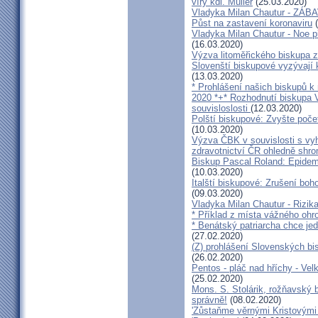
víry kdl. Müller
(25.03.2020)
Vladyka Milan Chautur - ZÁ
Půst na zastavení koronaviru
(
Vladyka Milan Chautur - Noe p
(16.03.2020)
Výzva litoměřického biskupa z
Slovenští biskupové vyzývají 
(13.03.2020)
* Prohlášení našich biskupů k
2020 *+* Rozhodnutí biskupa V
souvisloslosti
(12.03.2020)
Polští biskupové: Zvyšte poče
(10.03.2020)
Výzva ČBK v souvislosti s vy
zdravotnictví ČR ohledně shr
Biskup Pascal Roland: Epidem
(10.03.2020)
Italští biskupové: Zrušení boh
(09.03.2020)
Vladyka Milan Chautur - Rizika
* Příklad z místa vážného o
* Benátský patriarcha chce je
(27.02.2020)
(Z) prohlášení Slovenských b
(26.02.2020)
Pentos - pláč nad hříchy - Ve
(25.02.2020)
Mons. S. Stolárik, rožňavský
správně!
(08.02.2020)
'Zůstaňme věrnými Kristovými 