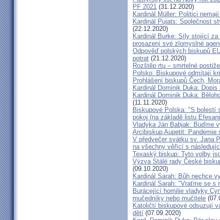
PF 2021
(31.12.2020)
Kardinál Müller: Politici nema
Kardinál Pujats: Společnost st
(22.12.2020)
Kardinál Burke: Síly stojící 
prosazení své zlomyslné agend
Odpověď polských biskupů EU p
potrat
(21.12.2020)
Rozštěp rtu – smrtelné postiž
Polsko: Biskupové odmítají kr
Prohlášení biskupů Čech, Mor
Kardinál Dominik Duka: Dopis
Kardinál Dominik Duka: Běloh
(11.11.2020)
Biskupové Polska: "S bolestí 
pokoj (na základě listu Efesa
Vladyka Ján Babjak: Buďme vy
Arcibiskup Aupetit: Pandemie s
V předvečer svátku sv. Jana Pa
na všechny věřící s následují
Texaský biskup: Tyto volby jso
Výzva Stálé rady České bisku
(09.10.2020)
Kardinál Sarah: Bůh nechce vy
Kardinál Sarah: "Vraťme se s r
Burácející homilie vladyky Cyri
mučedníky nebo mučitele
(07.
Katoličtí biskupové odsuzují v
dětí
(07.09.2020)