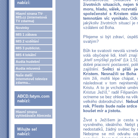
nabízí:
životních situacích, nejen
moru, hladu, válek, rozvratů
společenství s Kristem stá
Hlavní strana TV-
MIS.cz (internetová
temnotám víc vynikalo.
Odka
TV zdarma)
jakýkoliv životních situací 
vzdáleni od Boha.
Novinky
MIS 1 zábava
Přejeme si být zdraví, úspěš
svatým?
MIS 2 vzdělání
MIS 3 publicist.
Bůh ke svatosti nevolá vznešen
MIS 4 lokální
volá obyčejné lidi, kteří zna
„
kteří smýšlejí pyšně
“ (Lk 1,5
Audia hudební
dobré pracovní postavení, poli
Audia mluvená
zajištění.
Světci si přáli j
Kristem. Nesnažili se Boha 
Naše další
ním žili, mohli lépe chápat
internetové televize
zdarma...
následovat v tom nej­nitern
Kristu. A to je vrcholné umění
Kristus Ježíš,
“ radil Filipanů
ABCD.fatym.com
octneme se bez ohledu na věk 
nabízí:
velkého dobrodružství.
Ne­bud
rok. Přesto bude naše srdce 
koušet mír a jistotu.
Hlavní strana
vyhledávače Abeceda
Život s Ježíšem je cesta v
vysněného, ideálního. Nebýt 
Milujte se!
nedostatků, žádný světec by n
nabízí:
Nebojme se mít odvahu odp