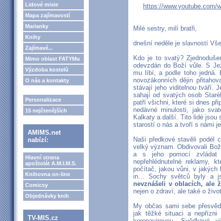
Lidové misie
https://www.youtube.com
Mapa zajímavostí
Marianky
Milé sestry, milí bratři,
Knihy
dnešní neděle je slavností Vš
Zajímavé...
Kdo je to svatý? Zjednodušen
Mimo oblast FATYMu
odevzdán do Boží vůle. S Jež
Výzdoba kostelů
mu líbí, a podle toho jedná.
novozákonních dějin přitahoval
O nás a kontakty
stávají jeho viditelnou tváří.
sahají od svatých osob Star
Personalizace
patří všichni, které si dnes p
nedáv­né minulosti, jako sv
15 nejčtenějších
Kalkaty a další. Tito lidé jsou
starostí o nás a tvoří s námi j
AMIMS.net
Naši předkové stavěli podél c
nabízí:
velký význam. Obdivovali Boží
a s jeho pomocí zvládat s
Hlavní strana
nepřehlédnutelné reklamy, kt
apoštolát A.M.I.M.S.
počítač, jakou vůni, v jakých
Knihovna on-line
in… Sochy světců byly a js
nevznášeli v oblacích, ale ž
Comicsy
nejen o zdraví, ale také o život
Objednávky knih
My občas sami sebe přesvědč
jak těžké situaci a nepřízn
TV-MIS.cz
koronavirovou. Svědkové v