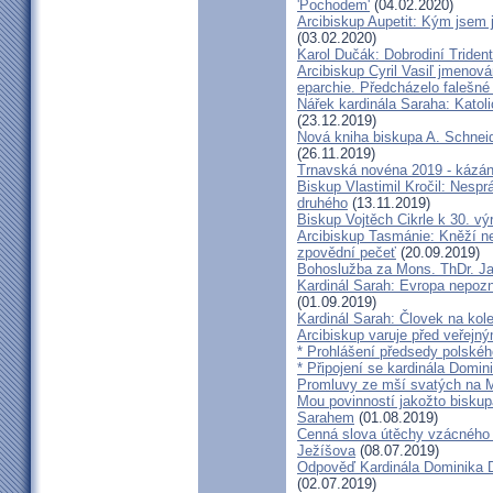
'Pochodem'
(04.02.2020)
Arcibiskup Aupetit: Kým jsem 
(03.02.2020)
Karol Dučák: Dobrodiní Triden
Arcibiskup Cyril Vasiľ jmenov
eparchie. Předcházelo falešné
Nářek kardinála Saraha: Katoli
(23.12.2019)
Nová kniha biskupa A. Schneid
(26.11.2019)
Trnavská novéna 2019 - kázá
Biskup Vlastimil Kročil: Nesp
druhého
(13.11.2019)
Biskup Vojtěch Cikrle k 30. v
Arcibiskup Tasmánie: Kněží n
zpovědní pečeť
(20.09.2019)
Bohoslužba za Mons. ThDr. Ja
Kardinál Sarah: Evropa nepozn
(01.09.2019)
Kardinál Sarah: Človek na kol
Arcibiskup varuje před veřejn
* Prohlášení předsedy polskéh
* Připojení se kardinála Domi
Promluvy ze mší svatých na Ml
Mou povinností jakožto biskup
Sarahem
(01.08.2019)
Cenná slova útěchy vzácného 
Ježíšova
(08.07.2019)
Odpověď Kardinála Dominika D
(02.07.2019)