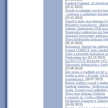
Kardinál Poupard: Je zbytečné 
(23.12.2013)
Člověk je napadán novými he
- rozhovor s prefektem Kongre
(23.12.2013)
Vánoční přání otce biskupa Vo
Mučedníci komunismu - blahos
Vatikán: Doporučení OSN jsou
Stanovisko subkomise pro bioe
přípravků hormonální antikon
Slovo brněnského biskupa Vojt
(30.10.2013)
Biskupové: Nastal čas odstran
Protest COMECE proti záměr
Čeští a slovenští biskupové s
Předvolební boj
(22.10.2013)
SLOVO OTCE BISKUPA VOJ
Slavnostní bohoslužba s česk
(23.09.2013)
Den postu a modliteb za mír v 
Světla a stíny v Evropě. Od Ec
evangelizace.
(20.07.2013)
Biskup Vojtěch vyzval k podpoř
Kardinál Vatikánu: "Antikonce
Scola: Evropa musí radikálně z
Slovo otce biskupa Vojtěcha
k sousoší sv. Cyrila a Metodě
Arcibiskup Graubner k Velkém
(24.05.2013)