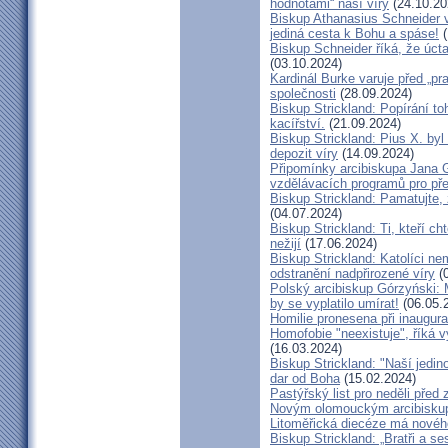
hodnotami“ naší víry
(24.10.20
Biskup Athanasius Schneider vy
jediná cesta k Bohu a spáse!
(
Biskup Schneider říká, že úct
(03.10.2024)
Kardinál Burke varuje před „pr
společnosti
(28.09.2024)
Biskup Strickland: Popírání to
kacířství.
(21.09.2024)
Biskup Strickland: Pius X. by
depozit víry
(14.09.2024)
Připomínky arcibiskupa Jana 
vzdělávacích programů pro pře
Biskup Strickland: Pamatujte,
(04.07.2024)
Biskup Strickland: Ti, kteří ch
nežijí
(17.06.2024)
Biskup Strickland: Katolíci ne
odstranění nadpřirozené víry
(0
Polský arcibiskup Górzyński: 
by se vyplatilo umírat!
(06.05.
Homilie pronesena při inaugur
Homofobie "neexistuje", říká 
(16.03.2024)
Biskup Strickland: "Naší jedin
dar od Boha
(15.02.2024)
Pastýřský list pro neděli pře
Novým olomouckým arcibiskup
Litoměřická diecéze má novéh
Biskup Strickland: „Bratři a se