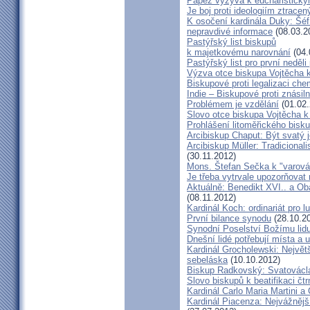
Papež vyzývá k eucharistick
Je boj proti ideologiím ztracen
K osočení kardinála Duky: Šéf
nepravdivé informace
(08.03.2
Pastýřský list biskupů
k majetkovému narovnání
(04.
Pastýřský list pro první neděli
Výzva otce biskupa Vojtěcha 
Biskupové proti legalizaci ch
Indie – Biskupové proti znásil
Problémem je vzdělání
(01.02.
Slovo otce biskupa Vojtěcha 
Prohlášení litoměřického bis
Arcibiskup Chaput: Být svatý j
Arcibiskup Müller: Tradicional
(30.11.2012)
Mons. Štefan Sečka k "varován
Je třeba vytrvale upozorňovat
Aktuálně: Benedikt XVI.. a Ob
(08.11.2012)
Kardinál Koch: ordinariát pro l
První bilance synodu
(28.10.2
Synodní Poselství Božímu lid
Dnešní lidé potřebují místa a u
Kardinál Grocholewski: Největ
sebeláska
(10.10.2012)
Biskup Radkovský: Svatováclavs
Slovo biskupů k beatifikaci čt
Kardinál Carlo Maria Martini a
Kardinál Piacenza: Nejvážněj