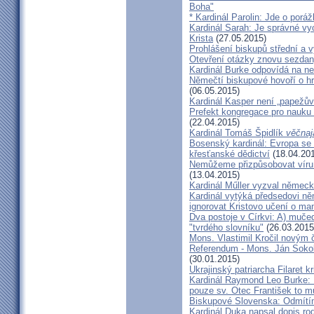
Boha"
* Kardinál Parolin: Jde o poráž
Kardinál Sarah: Je správné vy
Krista
(27.05.2015)
Prohlášení biskupů střední a 
Otevření otázky znovu sezdan
Kardinál Burke odpovídá na ne
Němečtí biskupové hovoří o hr
(06.05.2015)
Kardinál Kasper není „papežův
Prefekt kongregace pro nauku 
(22.04.2015)
Kardinál Tomáš Špidlík
věčnaj
Bosenský kardinál: Evropa se
křesťanské dědictví
(18.04.20
Nemůžeme přizpůsobovat víru d
(13.04.2015)
Kardinál Műller vyzval němec
Kardinál vytýká předsedovi 
ignorovat Kristovo učení o ma
Dva postoje v Církvi: A) muče
"tvrdého slovníku"
(26.03.2015
Mons. Vlastimil Kročil novým
Referendum - Mons. Ján Sokol:
(30.01.2015)
Ukrajinský patriarcha Filaret kr
Kardinál Raymond Leo Burke: 
pouze sv. Otec František to m
Biskupové Slovenska: Odmítíme
Kardinál Duka napsal dopis r