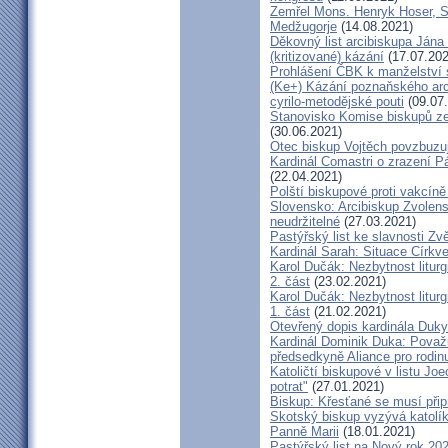
Zemřel Mons. Henryk Hoser, SA
Medžugorje
(14.08.2021)
Děkovný list arcibiskupa Ján
(kritizované) kázání
(17.07.202
Prohlášení ČBK k manželství 
(Ke+) Kázání poznaňského arc
cyrilo-metodějské pouti
(09.07
Stanovisko Komise biskupů zem
(30.06.2021)
Otec biskup Vojtěch povzbuzu
Kardinál Comastri o zrazení 
(22.04.2021)
Polští biskupové proti vakcíně
Slovensko: Arcibiskup Zvolens
neudržitelné
(27.03.2021)
Pastýřský list ke slavnosti Z
Kardinál Sarah: Situace Církve
Karol Dučák: Nezbytnost litur
2. část
(23.02.2021)
Karol Dučák: Nezbytnost litur
1. část
(21.02.2021)
Otevřený dopis kardinála Duky
Kardinál Dominik Duka: Považu
předsedkyně Aliance pro rodin
Katoličtí biskupové v listu Jo
potrat"
(27.01.2021)
Biskup: Křesťané se musí přip
Skotský biskup vyzývá katolík
Panně Marii
(18.01.2021)
Pastýřský list na Nový rok 20