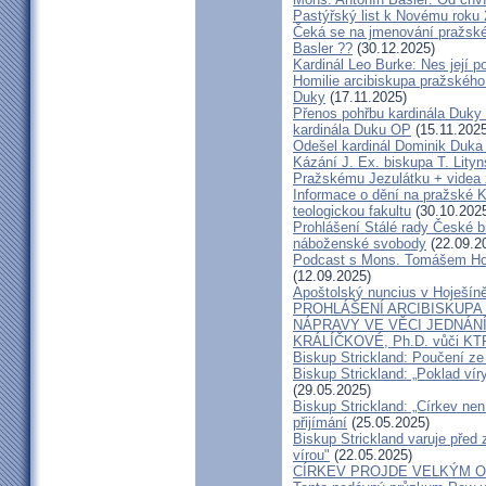
Pastýřský list k Novému roku
Čeká se na jmenování pražské
Basler ??
(30.12.2025)
Kardinál Leo Burke: Nes její p
Homilie arcibiskupa pražského
Duky
(17.11.2025)
Přenos pohřbu kardinála Duky
kardinála Duku OP
(15.11.2025
Odešel kardinál Dominik Duka 
Kázání J. Ex. biskupa T. Lity
Pražskému Jezulátku + videa 
Informace o dění na pražské Ka
teologickou fakultu
(30.10.202
Prohlášení Stálé rady České b
náboženské svobody
(22.09.2
Podcast s Mons. Tomášem Ho
(12.09.2025)
Apoštolský nuncius v Hoješín
PROHLÁŠENÍ ARCIBISKUPA
NÁPRAVY VE VĚCI JEDNÁNÍ
KRÁLÍČKOVÉ, Ph.D. vůči KT
Biskup Strickland: Poučení 
Biskup Strickland: „Poklad ví
(29.05.2025)
Biskup Strickland: „Církev nen
přijímání
(25.05.2025)
Biskup Strickland varuje před 
vírou"
(22.05.2025)
CÍRKEV PROJDE VELKÝM O