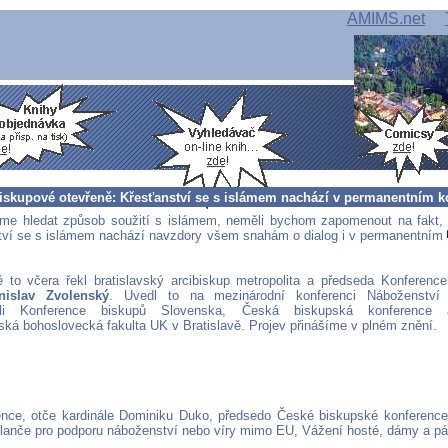
AMIMS.net
biskupové otevřeně: Křesťanství se s islámem nachází v permanentním ko
me hledat způsob soužití s islámem, neměli bychom zapomenout na fakt,
tví se s islámem nachází navzdory všem snahám o dialog i v permanentním
ě to včera řekl bratislavský arcibiskup metropolita a předseda Konferenc
nislav Zvolenský
. Uvedl to na mezinárodní konferenci Náboženství
vali Konference biskupů Slovenska, Česká biskupská konference 
ská bohoslovecká fakulta UK v Bratislavě. Projev přinášíme v plném znění.
ce, otče kardinále Dominiku Duko, předsedo České biskupské konference
slanče pro podporu náboženství nebo víry mimo EU, Vážení hosté, dámy a p