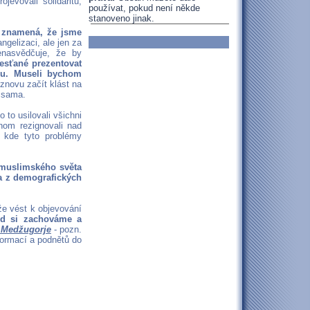
jevovali solidaritu,
používat, pokud není někde
stanoveno jinak.
y znamená, že jsme
gelizaci, ale jen za
enasvědčuje, že by
řesťané prezentovat
smu. Museli bychom
novu začít klást na
e sama.
 to usilovali všichni
hom rezignovali nad
 kde tyto problémy
z muslimského světa
na z demografických
že vést k objevování
ud si zachováme a
z Medžugorje
- pozn.
nformací a podnětů do