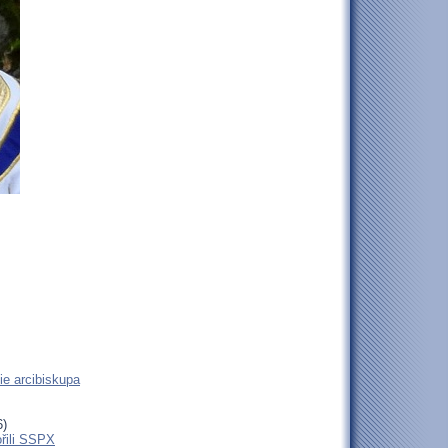
ie arcibiskupa
6)
ořili SSPX