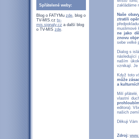
Místo toho,
Spřátelené weby:
zakládáme n
Naše obavy
Blog o FATYMu
zde
, blog o
ztratili opě
TV-MIS.cz
tv-
předpoklad
mis.signaly.cz
a další blog
muslimové k
o TV-MIS
zde
.
ne jako dě
znovu objev
sebe velké 
Dialog s isl
následující
naším úkol
vznikají. Je
Když toto v
může zásadn
a kulturní
Milí přátel
vlastní duc
prohloubíme
editora). Vš
našich zemí,
Děkuji Vám 
Zdroj:
www.