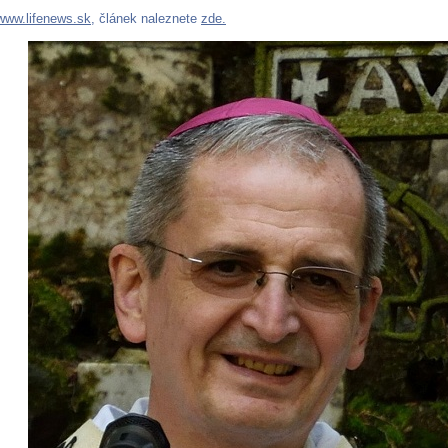
www.lifenews.sk
, článek naleznete
zde.