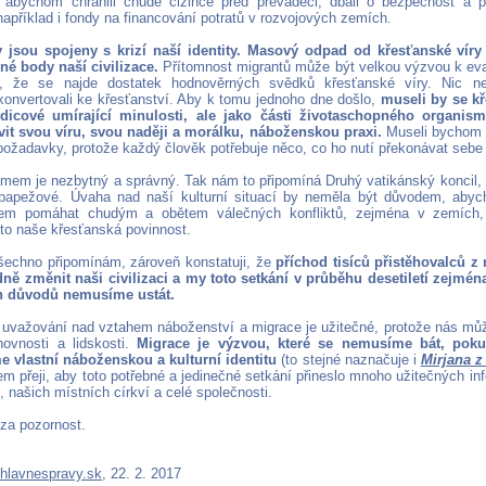
 abychom chránili chudé cizince před převaděči, dbali o bezpečnost a pro
apříklad i fondy na financování potratů v rozvojových zemích.
 jsou spojeny s krizí naší identity. Masový odpad od křesťanské vír
rné body naší civilizace.
Přítomnost migrantů může být velkou výzvou k evan
u, že se najde dostatek hodnověrných svědků křesťanské víry. Nic n
onvertovali ke křesťanství. Aby k tomu jednoho dne došlo,
museli by se k
dicové umírající minulosti, ale jako části životaschopného organi
it svou víru, svou naději a morálku, náboženskou praxi.
Museli bychom z
požadavky, protože každý člověk potřebuje něco, co ho nutí překonávat seb
ámem je nezbytný a správný. Tak nám to připomíná Druhý vatikánský koncil, o
 papežové. Úvaha nad naší kulturní situací by neměla být důvodem, abyc
em pomáhat chudým a obětem válečných konfliktů, zejména v zemích,
 to naše křesťanská povinnost.
šechno připomínám, zároveň konstatuji, že
příchod tisíců přistěhovalců 
ě změnit naši civilizaci a my toto setkání v průběhu desetiletí zejmé
ch důvodů nemusíme ustát.
é, uvažování nad vztahem náboženství a migrace je užitečné, protože nás mů
hovnosti a lidskosti.
Migrace je výzvou, které se nemusíme bát, pok
 vlastní náboženskou a kulturní identitu
(to stejné naznačuje i
Mirjana 
em přeji, aby toto potřebné a jedinečné setkání přineslo mnoho užitečných i
 našich místních církví a celé společnosti.
za pozornost.
hlavnespravy.sk
, 22. 2. 2017