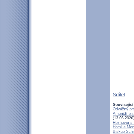
Sdílet
Související
Odvážný pro
Američtí bi
(13.06.2026
Rozhovor s
Homilie Mon
Biskup Schn