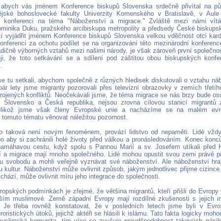
, abych vás jménem Konference biskupů Slovenska srdečně přivítal na p
dějské bohoslovecké fakulty Univerzity Komenského v Bratislavě, v Aul
í konferenci na téma "Náboženství a migrace." Zvláště mezi námi vít
ominika Duku, pražského arcibiskupa metropolity a předsedy České biskups
i vyjádřit jménem Konference biskupů Slovenska velkou vděčnost otci kard
onferenci za ochotu podílet se na organizování této mezinárodní konferenc
adičně výborných vztahů mezi našimi národy, je však zároveň první společn
i, že toto setkávání se a sdílení pod záštitou obou biskupských konfe
.
e tu setkali, abychom společně z různých hledisek diskutovali o vztahu ná
pár lety jsme migranty pozorovali přes televizní obrazovky v zemích třetí
rojených konfliktů. Neočekávali jsme, že téma migrace se nás brzy bude os
 Slovensko a Česká republika, nejsou zrovna cílovou stanicí migrantů 
elikož jsme však členy Evropské unie a nacházíme se na malém evr
 tomuto tématu věnovat náležitou pozornost.
o taková není novým fenoménem, provází lidstvo od nepaměti. Lidé vždy
o aby si zachránili holé životy před válkou a pronásledováním. Konec kon
namáhavou cestu, když spolu s Pannou Marií a sv. Josefem utíkali před
 a migrace mají mnoho společného. Lidé mohou opustit svou zemi právě pro
 svobodu a mohli veřejně vyznávat své náboženství. Ale náboženství hraje 
u kultur. Náboženství může ovlivnit způsob, jakým jednotlivec přijme cizince
ichází, může ovlivnit míru jeho integrace do společnosti.
ropských podmínkách je zřejmé, že většina migrantů, kteří přišli do Evropy 
ším muslimové. Země západní Evropy mají rozdílné zkušenosti s jejich int
. Je třeba rovněž konstatovat, že v posledních letech jsme byli v Evr
eroristických útoků, jejichž aktéři se hlásili k islámu. Tato fakta logicky moho
uslimská komunita, tím více se zvyšuje pravděpodobnost takových násil