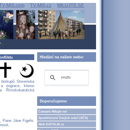
TV-MIS.com
TV-MIS.cz
MILUJTE.SE
Hledání na našem webu:
nfliktu
e biskupů Slovenska
 a migrace, kterou
a Římskokatolická
Doporučujeme:
Časopis Milujte se!
Společenství čistých srdcí (SČS)
, Pane Jáne Figeľe,
Web KATOLIK.cz
ánové,