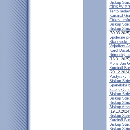
Biskup Stric
CÍRKEV P
Tento nedáv
Kardinál Ge
Církev umír
Biskup Stri
Biskup Stric
(30.03.2025
Společné pr
Stanovisko 
Vyjádření A
Karol Dučák:
Německý bis
(18.01.2025
Mons Jan G
Kardinál Bur
(20.12.2024
Pastýřský l
Biskup Stric
Španělská b
katolických
Biskup Stri
Biskup Stri
Biskup Stric
Biskup Atha
(19.10.2024
Biskup Schn
Kardinál Bur
Biskup Stric
Biskup Stric