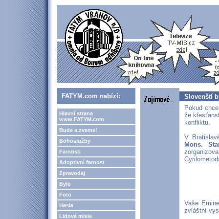
FATYM.com nabízí:
Slovenští 
Pokud chce
Hlavní strana
že křesťans
www.FATYM.com
konfliktu.
Bude a zveme!
V Bratislav
Bohoslužby
Mons. Sta
zorganizo
Farnosti
Cyrilometod
Adoptivní farnost
Zpravodaj
Bylo
Foto
Vaše Eminen
Hesla
zvláštní vy
Lidové misie