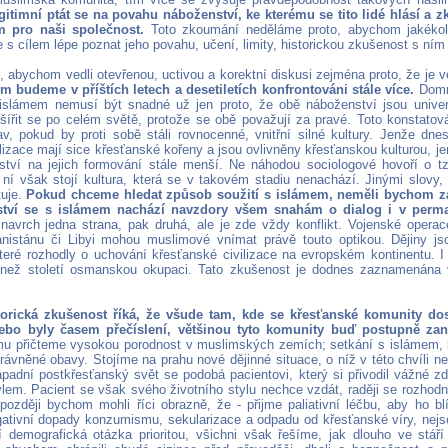
egitimní ptát se na povahu náboženství, ke kterému se tito lidé hlásí a 
m pro naši společnost.
Toto zkoumání neděláme proto, abychom jakékoli
e s cílem lépe poznat jeho povahu, učení, limity, historickou zkušenost s ním
, abychom vedli otevřenou, uctivou a korektní diskusi zejména proto, že je 
m budeme v příštích letech a desetiletích konfrontováni stále více.
Domní
islámem nemusí být snadné už jen proto, že obě náboženství jsou universal
zšířit se po celém světě, protože se obě považují za pravé. Toto konstato
v, pokud by proti sobě stáli rovnocenné, vnitřní silné kultury. Jenže dn
lizace mají sice křesťanské kořeny a jsou ovlivněny křesťanskou kulturou, j
nství na jejich formování stále menší. Ne náhodou sociologové hovoří o t
i ní však stojí kultura, která se v takovém stadiu nenachází. Jinými slovy
tuje.
Pokud chceme hledat způsob soužití s ​​islámem, neměli bychom z
ství se s islámem nachází navzdory všem snahám o dialog i v perma
avrch jedna strana, pak druhá, ale je zde vždy konflikt. Vojenské opera
ánistánu či Libyi mohou muslimové vnímat právě touto optikou. Dějiny jso
eré rozhodly o uchování křesťanské civilizace na evropském kontinentu. 
 než století osmanskou okupaci. Tato zkušenost je dodnes zaznamenána 
storická zkušenost říká, že všude tam, kde se křesťanské komunity do
bo byly časem přečíslení, většinou tyto komunity buď postupně zani
u přičteme vysokou porodnost v muslimských zemích; setkání s islámem, 
rávněné obavy. Stojíme na prahu nové dějinné situace, o níž v této chvíli ne
padní postkřesťanský svět se podobá pacientovi, který si přivodil vážné z
ylem. Pacient se však svého životního stylu nechce vzdát, raději se rozhod
ozději bychom mohli říci obrazně, že - přijme paliativní léčbu, aby ho blí
gativní dopady konzumismu, sekularizace a odpadu od křesťanské víry, nej
 demografická otázka prioritou, všichni však řešíme, jak dlouho ve stáří