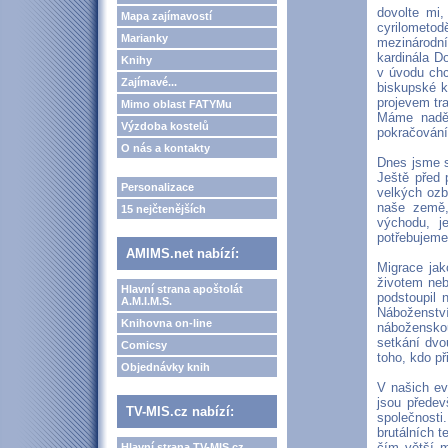
dovolte mi
Mapa zajímavostí
cyrilometo
Marianky
mezinárodn
kardinála D
Knihy
v úvodu chc
Zajímavé...
biskupské k
projevem tr
Mimo oblast FATYMu
Máme naděj
Výzdoba kostelů
pokračování
O nás a kontakty
Dnes jsme s
Ještě před 
Personalizace
velkých ozb
naše země,
15 nejčtenějších
východu, j
potřebujeme
AMIMS.net nabízí:
Migrace jak
životem neb
Hlavní strana apoštolát
podstoupil 
A.M.I.M.S.
Náboženství
Knihovna on-line
náboženskou
setkání dvo
Comicsy
toho, kdo př
Objednávky knih
V našich ev
jsou předev
TV-MIS.cz nabízí:
společnosti
brutálních t
čím větší m
Hlavní strana TV-MIS.cz