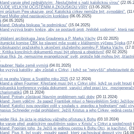
kland varuje před zednářstvím: „Neslučitelné s naší katolickou vírou"
(22.05.
ROJDE VELKÝM OČIŠTĚNÍM A ZKOUŠKOU VÍRY
(13.05.2025)
ný průzkum Pew ukazuje, proč Katolická církev nemůže být „synodální“.
(11.
rhard Müller před nastávajícím konkláve
(06.05.2025)
á
(04.05.2025)
ckland: Odvaha biskupa "je podmínkou"
(15.04.2025)
kland vyzývá bratry kněze, aby se postavili proti „hnilobě sodomie“, která na
)
ohlášení arcibiskupa Jana Graubnera a P. Marka Váchy
(21.02.2025)
liturgické komise ČBK ke slavení mše svaté v klášterním výčepu Sýpka
(17.
rcibiskupství pražského k ukončení služebního poměru P. Marka Váchy.
(17.0
 Kritika koncilních dokumentů musí být přesná a objektivní!
(02.02.2025)
kup říká, že „nemusíme evangelizovat“ svět, protože lidé mohou být „šťastn
)
raubner: Naše země vymírá
(04.01.2025)
ke vyzývá katolíky, aby zůstali v Církvi, i když se "nejvyšší" představitelé d
)
ist na prahu Vánoc a Svatého roku 2025
(12.12.2024)
kland a jáhen Fournier: Křesťané musí být v Církvi silní, když se svět hroutí
(
iskupská konference vydala dokument, varující před praxí tzv. „mezigenerač
 charismatiků
(28.11.2024)
ckland: Potraty zůstávají hlavním problémem naší doby
(20.11.2024)
ckland: Jsem vděčný, že papež František mluví o Nejsvětějším Srdci Ježíšov
kland: Katolíci jsou povoláni volit v souladu s „pravdou a hodnotami“ naší vír
nasius Schneider vydal prohlášení: Ježíš Kristus a jeho Církev -jediná cesta
)
eider říká, že úcta je otázkou vážného přístupu k Bohu
(03.10.2024)
ke varuje před „praktickým opuštěním spásy v Kristu“ v Církvi a společnosti
(
kland: Popírání toho, že Ježíš je jedinou cestou k Bohu Otci, je kacířství.
(21
kland: Pius X. byl svatý, moudrý papež, který zachovával depozit víry
(14.09