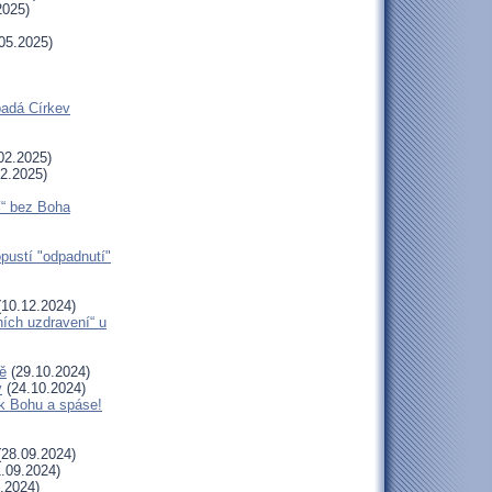
2025)
05.2025)
padá Církev
02.2025)
2.2025)
í“ bez Boha
opustí "odpadnutí"
10.12.2024)
ních uzdravení“ u
ě
(29.10.2024)
y
(24.10.2024)
 k Bohu a spáse!
28.09.2024)
.09.2024)
.2024)