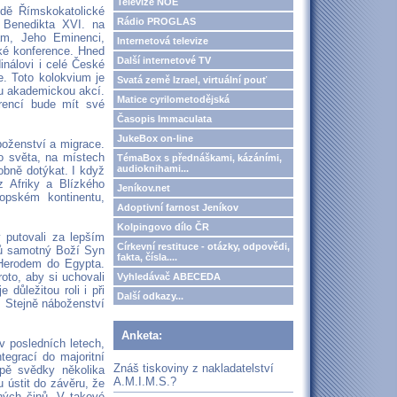
Televize NOE
ůdě Římskokatolické
Rádio PROGLAS
e Benedikta XVI. na
ám, Jeho Eminenci,
Internetová televize
ké konference. Hned
Další internetové TV
inálovi i celé České
e. Toto kolokvium je
Svatá země Izrael, virtuální pouť
ou akademickou akcí.
Matice cyrilometodějská
rencí bude mít své
Časopis Immaculata
JukeBox on-line
boženství a migrace.
ho světa, na místech
TémaBox s přednáškami, kázáními,
audioknihami...
obně dotýkat. I když
z Afriky a Blízkého
Jeníkov.net
opském kontinentu,
Adoptivní farnost Jeníkov
Kolpingovo dílo ČR
 putovali za lepším
Církevní restituce - otázky, odpovědi,
ců samotný Boží Syn
fakta, čísla....
 Herodem do Egypta.
to, aby si uchovali
Vyhledávač ABECEDA
důležitou roli i při
Další odkazy...
. Stejně náboženství
Anketa:
v posledních letech,
egrací do majoritní
Znáš tiskoviny z nakladatelství
opě svědky několika
A.M.I.M.S.?
u ústit do závěru, že
ných činů. V takové