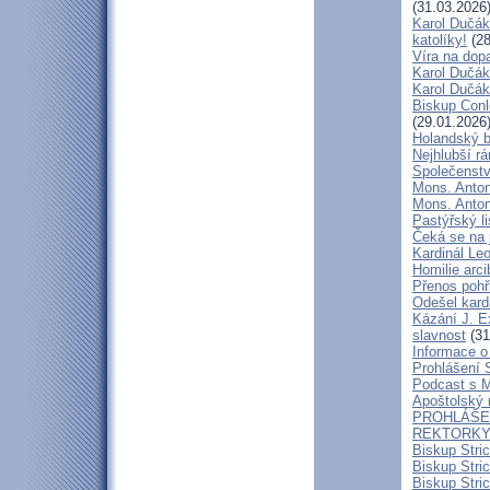
(31.03.2026
Karol Dučák
katolíky!
(28
Víra na dop
Karol Dučák:
Karol Dučák:
Biskup Conle
(29.01.2026
Holandský bi
Nejhlubší r
Společenstv
Mons. Anton
Mons. Antoní
Pastýřský l
Čeká se na 
Kardinál Leo
Homilie arc
Přenos pohř
Odešel kard
Kázání J. E
slavnost
(31
Informace o 
Prohlášení 
Podcast s 
Apoštolský 
PROHLÁŠEN
REKTORKY 
Biskup Stri
Biskup Stri
Biskup Stric