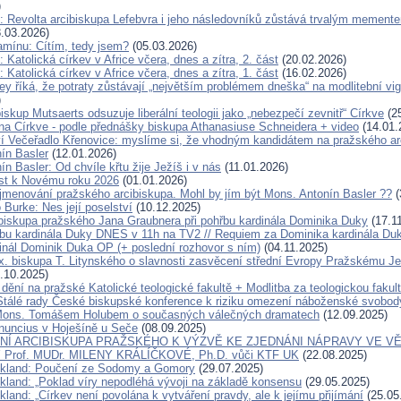
)
: Revolta arcibiskupa Lefebvra i jeho následovníků zůstává trvalým mement
.03.2026)
amínu: Cítím, tedy jsem?
(05.03.2026)
 Katolická církev v Africe včera, dnes a zítra, 2. část
(20.02.2026)
 Katolická církev v Africe včera, dnes a zítra, 1. část
(16.02.2026)
y říká, že potraty zůstávají „největším problémem dneška“ na modlitební vigil
)
skup Mutsaerts odsuzuje liberální teologii jako „nebezpečí zevnitř“ Církve
(25
ána Církve - podle přednášky biskupa Athanasiuse Schneidera + video
(14.01.
í Večeřadlo Křenovice: myslíme si, že vhodným kandidátem na pražského ar
ín Basler
(12.01.2026)
n Basler: Od chvíle křtu žije Ježíš i v nás
(11.01.2026)
ist k Novému roku 2026
(01.01.2026)
jmenování pražského arcibiskupa. Mohl by jím být Mons. Antonín Basler ??
(
 Burke: Nes její poselství
(10.12.2025)
ibiskupa pražského Jana Graubnera při pohřbu kardinála Dominika Duky
(17.1
bu kardinála Duky DNES v 11h na TV2 // Requiem za Dominika kardinála D
inál Dominik Duka OP (+ poslední rozhovor s ním)
(04.11.2025)
x. biskupa T. Litynského o slavnosti zasvěcení střední Evropy Pražskému Je
.10.2025)
dění na pražské Katolické teologické fakultě + Modlitba za teologickou fakul
Stálé rady České biskupské konference k riziku omezení náboženské svobod
Mons. Tomášem Holubem o současných válečných dramatech
(12.09.2025)
nuncius v Hoješíně u Seče
(08.09.2025)
Í ARCIBISKUPA PRAŽSKÉHO K VÝZVĚ KE ZJEDNÁNI NÁPRAVY VE VĚ
Prof. MUDr. MILENY KRÁLÍČKOVÉ, Ph.D. vůči KTF UK
(22.08.2025)
ckland: Poučení ze Sodomy a Gomory
(29.07.2025)
ckland: „Poklad víry nepodléhá vývoji na základě konsensu
(29.05.2025)
kland: „Církev není povolána k vytváření pravdy, ale k jejímu přijímání
(25.05