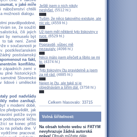
zkoumat, v jaké míře
Ještě jsem o nich nikdy
 náboženství chtěli
neslyšel.
(5512 hl.)
 a možnosti dialogu.
Tuším, že něco takového existuje, ale
velmi pravděpodobné,
nic víc.
(4559 hl.)
vám se, že soužití
Už jsem měl některé tyto tiskoviny v
istická, čili jejich
ruce.
(6529 hl.)
vání by nemuselo být
es to tak není. Země
Popravdě, vůbec mě
enže v současnosti je
nezaujaly.
(4098 hl.)
zv. postkřesťanském
, žádný postislamský
Něco málo jsem přečetl a líbilo se mi
apomenout na fakt,
to.
(4374 hl.)
nentním konfliktu.
ce západních zemí v
Tyto tiskoviny čtu pravidelně a jsem
u plné historických
za ně rád.
(4885 hl.)
I samotné Slovensko
v lidové i umělecké
Nejen je čtu, ale také si je
objednávám a šířím dál.
(3758 hl.)
staly pod nadvládu
kly nebo zanikají.
Celkem hlasovalo: 33715
byť v moderní době,
lze předpovědět, jak
dravotní potíže svým
Volná šiřitelnost:
ne podstupovat léčbu
žící se konec příliš
Na obsah tohoto webu si FATYM
sou na pořadu dne. V
nevyhrazuje žádná autorská
 vydržíme pracovat.
práva!
Obsah můžete dále