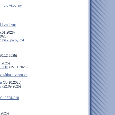
em pro všechny
ii za život
.01.2026)
2026)
cibiskupa by byl
30.12.2025)
1.2025)
uku OP
(15.11.2025)
zulátku + videa ze
tu
(30.10.2025)
y
(22.09.2025)
CI JEDNÁNÍ
.2025)