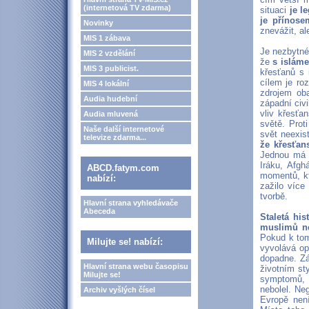
(internetová TV zdarma)
situaci
je l
je přínose
Novinky
znevážit, al
MIS 1 zábava
Je nezbytné
MIS 2 vzdělání
že
s isláme
MIS 3 publicist.
křesťanů s 
cílem je ro
MIS 4 lokální
zdrojem oba
Audia hudební
západní civi
vliv křesťa
Audia mluvená
světě. Prot
Naše další internetové
svět neexis
televize zdarma...
že křesťan
Jednou má n
Iráku, Afgh
ABCD.fatym.com
momentů, kt
nabízí:
zažilo více
tvorbě.
Hlavní strana vyhledávače
Abeceda
Staletá hi
muslimů ne
Pokud k tom
Milujte se! nabízí:
vyvolává op
dopadne. Zá
Hlavní strana webu časopisu
životním st
Milujte se!
symptomů, p
nebolel. Ne
Archiv vyšlých čísel
Evropě není