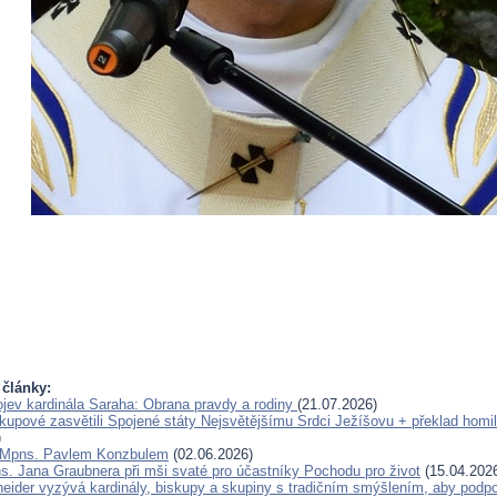
 články:
jev kardinála Saraha: Obrana pravdy a rodiny
(21.07.2026)
skupové zasvětili Spojené státy Nejsvětějšímu Srdci Ježíšovu + překlad homil
)
 Mpns. Pavlem Konzbulem
(02.06.2026)
s. Jana Graubnera při mši svaté pro účastníky Pochodu pro život
(15.04.202
eider vyzývá kardinály, biskupy a skupiny s tradičním smýšlením, aby podp