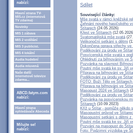
nabízí:
Sdílet
Hlavní strana TV-
Související články:
MIS.cz (internetová
Mše svatá v rámci kněžské re
TV zdarma)
Žehnání nového hasičského vo
Novinky
Štítarech
(24.05.2026)
Křest ve Štítarech
(12.05.2026
MIS 1 zábava
Svatomatějská mše svatá
(27.
MIS 2 vzdělání
Velikonoční setkání s dětmi
(1
Dokončena oprava střechy ve 
MIS 3 publicist.
Poděkování za úrodu ve Štíta
MIS 4 lokální
Posvícenská mše svatá s pod
Ohlédnutí za biřmováním ve Š
Audia hudební
Pozvánka na slavnost Biřmová
Audia mluvená
Poutní mše svatá ke sv. Jiří v
Příprava na biřmování ve Štít
Naše další
internetové televize
Poděkování za úrodu ve Štíta
zdarma...
FOTO: Boží Tělo ve Štítarech
Příprava na biřmování ve Štít
Masopust 2024 ve Štítarech
(2
ABCD.fatym.com
Poděkování za úrodu ve Štíta
nabízí:
Pozvánka na posvícenskou mš
Štítarech
(10.09.2023)
Hlavní strana
Kříž u Štítar - pomůže někdo 
vyhledávače Abeceda
Masopustní průvod ve Štítare
Masopustní setkání s dětmi z 
Poutní mše svatá ke sv. Jiří v
Milujte se!
Pozvání na masopust do Štíta
nabízí:
Foto: Podzimní výzdoba ve Št