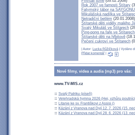
Přivítali jsme
(05.02.2008)
Rok 2007 ve farnosti Štítary
(3
Fatymský tábor na SAYGONU
Mikulášská nadílka ve Štítare
Netradiční betlém
(20.01.2008)
Štítarské děti viděly malého J
Svatý Mikuláš ve Štítarech
(28
Ping-pong na faře ve Štítarech
Štítarské děti na hřbitově
(18.1
Pečení cukroví ve Štítarech
(0
| Autor:
Lucka Růžičková
| Vydáno dn
Přidat komentář
|
Nové filmy, videa a audia (mp3) pro vás:
www.TV-MIS.cz
::
Svatý Patriku (píseň)
::
Velehradská hymna 2026 (Hej, vzhůru poutníci
::
Litanie ke sv. Františkovi z Assisi ()
::
Kázání z Vranova nad Dyjí 12. 7. 2026 (15. ne
::
Kázání z Vranova nad Dyjí 28. 6. 2026 (13. ne