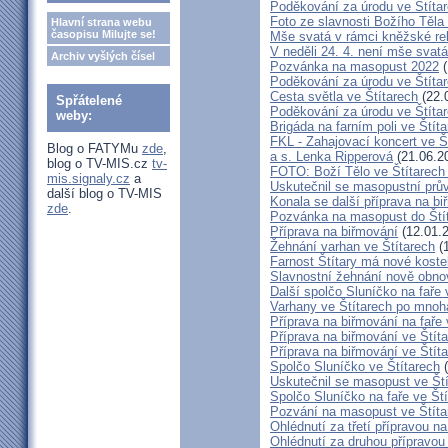
Poděkování za úrodu ve Štíta
Foto ze slavnosti Božího Těla
Hlavní strana webu
časopisu Milujte se!
Mše svatá v rámci kněžské re
V neděli 24. 4. není mše sva
Archiv vyšlých čísel
Pozvánka na masopust 2022
(
Poděkování za úrodu ve Štíta
Cesta světla ve Štítarech
(22.
Spřátelené
Poděkování za úrodu ve Štíta
weby:
Brigáda na farním poli ve Štíta
FKL - Zahajovací koncert ve Š
Blog o FATYMu
zde
,
a s. Lenka Ripperová
(21.06.2
blog o TV-MIS.cz
tv-
FOTO: Boží Tělo ve Štítarech
mis.signaly.cz
a
Uskutečnil se masopustní prů
další blog o TV-MIS
Konala se další příprava na bi
zde
.
Pozvánka na masopust do Ští
Příprava na biřmování
(12.01.
Žehnání varhan ve Štítarech
(1
Farnost Štítary má nové koste
Slavnostní žehnání nově obno
Další spolčo Sluníčko na faře 
Varhany ve Štítarech po mnoha
Příprava na biřmování na faře 
Příprava na biřmování ve Štít
Příprava na biřmování ve Štít
Spolčo Sluníčko ve Štítarech
(
Uskutečnil se masopust ve Št
Spolčo Sluníčko na faře ve Št
Pozvání na masopust ve Štíta
Ohlédnutí za třetí přípravou n
Ohlédnutí za druhou přípravou