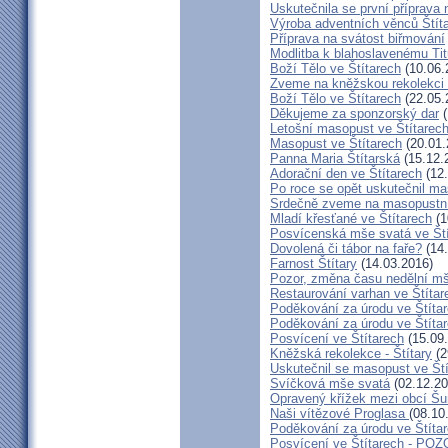
Uskutečnila se první příprava 
Výroba adventních věnců Štít
Příprava na svátost biřmování
Modlitba k blahoslavenému T
Boží Tělo ve Štítarech
(10.06.
Zveme na kněžskou rekolekci 
Boží Tělo ve Štítarech
(22.05.
Děkujeme za sponzorský dar
(
Letošní masopust ve Štítarec
Masopust ve Štítarech
(20.01.
Panna Maria Štítarská
(15.12.
Adorační den ve Štítarech
(12.
Po roce se opět uskutečnil ma
Srdečně zveme na masopustní
Mladí křesťané ve Štítarech
(1
Posvícenská mše svatá ve Ští
Dovolená či tábor na faře?
(14.
Farnost Štítary
(14.03.2016)
Pozor, změna času nedělní mš
Restaurování varhan ve Štítar
Poděkování za úrodu ve Štíta
Poděkování za úrodu ve Štíta
Posvícení ve Štítarech
(15.09
Kněžská rekolekce - Štítary
(2
Uskutečnil se masopust ve Št
Svíčková mše svatá
(02.12.20
Opravený křížek mezi obcí Šu
Naši vítězové Proglasa
(08.10
Poděkování za úrodu ve Štíta
Posvícení ve Štítarech - P