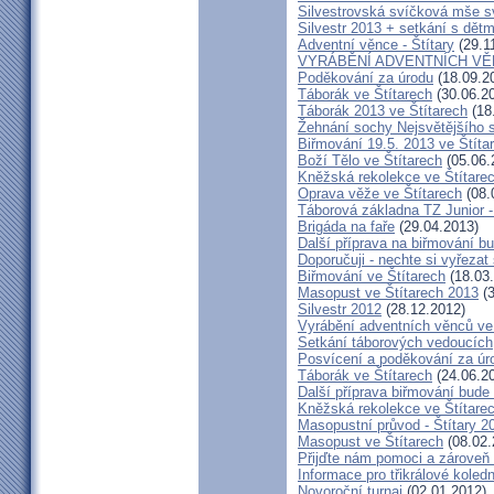
Silvestrovská svíčková mše sv
Silvestr 2013 + setkání s dětm
Adventní věnce - Štítary
(29.1
VYRÁBĚNÍ ADVENTNÍCH V
Poděkování za úrodu
(18.09.2
Táborák ve Štítarech
(30.06.2
Táborák 2013 ve Štítarech
(18
Žehnání sochy Nejsvětějšího s
Biřmování 19.5. 2013 ve Štíta
Boží Tělo ve Štítarech
(05.06.
Kněžská rekolekce ve Štítare
Oprava věže ve Štítarech
(08.
Táborová základna TZ Junior -
Brigáda na faře
(29.04.2013)
Další příprava na biřmování bu
Doporučuji - nechte si vyřezat
Biřmování ve Štítarech
(18.03
Masopust ve Štítarech 2013
(3
Silvestr 2012
(28.12.2012)
Vyrábění adventních věnců ve
Setkání táborových vedoucích
Posvícení a poděkování za úro
Táborák ve Štítarech
(24.06.2
Další příprava biřmování bude 
Kněžská rekolekce ve Štítare
Masopustní průvod - Štítary 2
Masopust ve Štítarech
(08.02.
Přijďte nám pomoci a zároveň 
Informace pro třikrálové koledn
Novoroční turnaj
(02.01.2012)