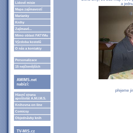
Lidové misie
a jedn
Mapa zajímavostí
Marianky
Knihy
Zajímavé...
Mimo oblast FATYMu
Výzdoba kostelů
O nás a kontakty
Personalizace
15 nejčtenějších
AMIMS.net
nabízí:
přejeme j
Hlavní strana
apoštolát A.M.I.M.S.
Knihovna on-line
Comicsy
Objednávky knih
TV-MIS.cz