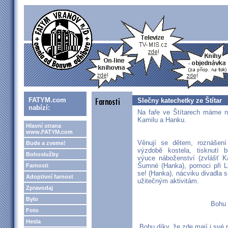
FATYM.com
Slečny katechetky ze Štítar
nabízí:
Na faře ve Štítarech máme n
Kamilu a Hanku.
Hlavní strana
www.FATYM.com
Věnují se dětem, roznášení 
Bude a zveme!
výzdobě kostela, tisknutí b
Bohoslužby
výuce náboženství (zvlášť K
Šumné (Hanka), pomoci při Li
Farnosti
se! (Hanka), nácviku divadla 
Adoptivní farnost
užitečným aktivitám.
Zpravodaj
Bylo
Bohu 
Foto
Hesla
Bohu díky, že zde mají i své