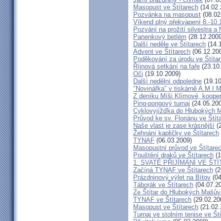
Masopust ve Štítarech
(14.02.
Pozvánka na masopust
(08.02
Víkend plný překvapení 8.-10.
Pozvání na prožití silvestra a
Panenkový betlém
(28.12.2009
Další neděle ve Štítarech
(14.
Advent ve Štítarech
(06.12.20
Poděkování za úrodu ve Štíta
Říjnová setkání na faře
(23.10
Oči
(19.10.2009)
Další nedělní odpoledne
(19.10
"Novinářka" v tiskárně A.M.I.M
Z deníku Míši Klímové, kooper
Ping-pongový turnaj
(24.05.20
Cyklovyjížďka do Hlubokých 
Průvod ke sv. Floriánu ve Štít
Naše vlast je zase krásnější
(2
Žehnání kapličky ve Štítarech
TYNAF
(06.03.2009)
Masopustní průvod ve Štítare
Pouštění draků ve Štítarech
(1
1. SVATÉ PŘIJÍMÁNÍ VE ŠT
Začíná TYNAF ve Štítarech
(2
Prázdninový výlet na Bítov
(04
Táborák ve Štítarech
(04.07.2
Ze Štítar do Hlubokých Mašův
TYNAF ve Štítarech
(29.02.20
Masopust ve Štítarech
(21.02.
Turnaj ve stolním tenise ve Št