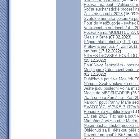
Pozvání na pouť - Velikonoční 
Noční eucharistické procesí n
Železný poutník 2023
(16.03.2
Svatoklementská pekařská po
Pouť do Medžugorje - svátek Bo
Velikonocích ve dnech 14. - 20
Pozvánka na MODLITBU ZA MÍ
Meals v Brně
(07.02.2023)
Připomínka sobotní (21. 1.) po
Královna pomoci, 4. září 2011:
smíření
(17.12.2022)
SILVESTROVSKÁ POUŤ DO ME
(15.12.2022)
Pouť Nový Jeruzalém - prosin
Medjugorský duchovní večer v 
(02.12.2022)
Dušičková pouť ve Mcelích
(03
Národní Svatováclavská pouť 
Ještě jsou poslední volná míst
Meals do MEDŽUGORJE
(25.
Zlatá sobota Žarošice - Září 2
Národní pouť Panny Marie sed
SVATOVÁCLAVSKÉ PUTOVÁN
Porciunkule v Jablunkově
(13.
13. září 2022: Fatimská pouť v 
Mimořádná výzva otce Marka - 
Noční eucharistické procesí n
Ohlédnutí za II. dětskou pěší 
Pozvání na pouť k Božímu Mil