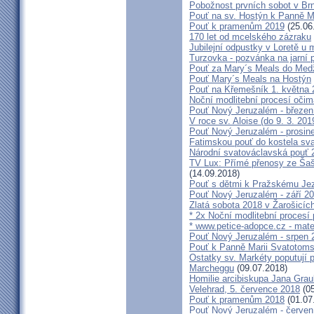
Pobožnost prvních sobot v Brně
Pouť na sv. Hostýn k Panně Ma
Pouť k pramenům 2019
(25.06
170 let od mcelského zázraku
Jubilejní odpustky v Loretě u 
Turzovka - pozvánka na jarní p
Pouť za Mary´s Meals do Med
Pouť Mary´s Meals na Hostýn
Pouť na Křemešník 1. května 
Noční modlitební procesí očim
Pouť Nový Jeruzalém - březen
V roce sv. Aloise (do 9. 3. 201
Pouť Nový Jeruzalém - prosin
Fatimskou pouť do kostela sva
Národní svatováclavská pouť 
TV Lux: Přímé přenosy ze Šaš
(14.09.2018)
Pouť s dětmi k Pražskému Jez
Pouť Nový Jeruzalém - září 2
Zlatá sobota 2018 v Žarošicích 
* 2x Noční modlitební procesí p
* www.petice-adopce.cz - mater
Pouť Nový Jeruzalém - srpen 
Pouť k Panně Marii Svatotoms
Ostatky sv. Markéty poputují
Marcheggu
(09.07.2018)
Homilie arcibiskupa Jana Grau
Velehrad, 5. července 2018
(05
Pouť k pramenům 2018
(01.07
Pouť Nový Jeruzalém - červen