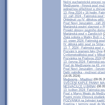
Noční eucharistické procesí n
Medžugorje - říjnová pouť mu
jedinečnou příležitost a zbývaj
13. října 2024 v 16 hodin: Fa
13. září 2024 - Fatimská pouť
Ohlédnutí za IV. dětskou pěší
Pouť Nový Jeruzalém - září 2
Mariánská poutní slavnost v R
Projekt obnovy poutního domu
Mariánská pouť v Žarošicích
(
Zlatá sobota u Matky Boží v Ž
13. srpen 2024: Fatimská pouť 
IV. dětská pěší pouť ze Štítar
13. 7. 2024 - Fatimská pouť v J
Pozvání k prameni řeky Dyje
(
Cyrilometodějská pouť v Mikul
Pozvánka na Prašivou 2024
(2
13. června 2024: Fatimská pouť
Pouť do Medžugorje na 43. výro
Pouť Nový Jeruzalém - červen
Další nabídka - možnost účast
(14.05.2024)
Međugorje - Mladifest
(09.05.2
SVĚCENÍ KAPLE PANNY MAR
NESVAČILCE U BRNA!
(08.05
13. květen 2024: Fatimská pouť
Pouť s Marys Meals do Medžug
Poutní místo Vřesová studánk
POZVÁNKA na žehnání kapličk
Kojetína + termíny poutí do M