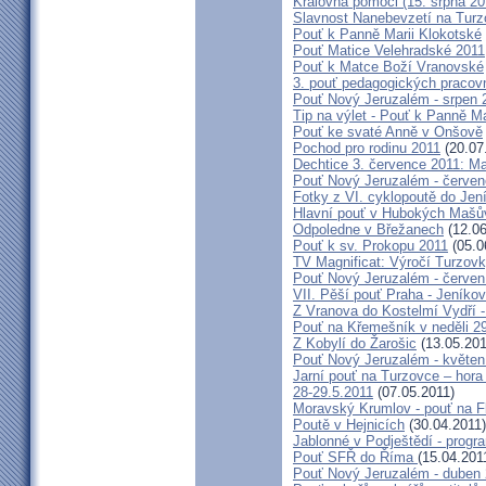
Královna pomoci (15. srpna 2
Slavnost Nanebevzetí na Tur
Pouť k Panně Marii Klokotské
Pouť Matice Velehradské 2011
Pouť k Matce Boží Vranovské
3. pouť pedagogických praco
Pouť Nový Jeruzalém - srpen 
Tip na výlet - Pouť k Panně M
Pouť ke svaté Anně v Onšově
Pochod pro rodinu 2011
(20.07
Dechtice 3. července 2011: Ma
Pouť Nový Jeruzalém - červen
Fotky z VI. cyklopoutě do Jen
Hlavní pouť v Hubokých Mašův
Odpoledne v Břežanech
(12.06
Pouť k sv. Prokopu 2011
(05.0
TV Magnificat: Výročí Turzov
Pouť Nový Jeruzalém - červen
VII. Pěší pouť Praha - Jeníkov 
Z Vranova do Kostelmí Vydří -
Pouť na Křemešník v neděli 2
Z Kobylí do Žarošic
(13.05.201
Pouť Nový Jeruzalém - květen
Jarní pouť na Turzovce – hora
28-29.5.2011
(07.05.2011)
Moravský Krumlov - pouť na F
Poutě v Hejnicích
(30.04.2011)
Jablonné v Podještědí - progr
Pouť SFŘ do Říma
(15.04.201
Pouť Nový Jeruzalém - duben