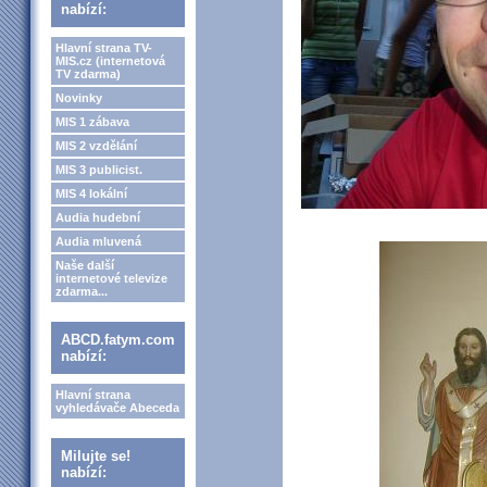
nabízí:
Hlavní strana TV-
MIS.cz (internetová
TV zdarma)
Novinky
MIS 1 zábava
MIS 2 vzdělání
MIS 3 publicist.
MIS 4 lokální
Audia hudební
Audia mluvená
Naše další
internetové televize
zdarma...
ABCD.fatym.com
nabízí:
Hlavní strana
vyhledávače Abeceda
Milujte se!
nabízí: