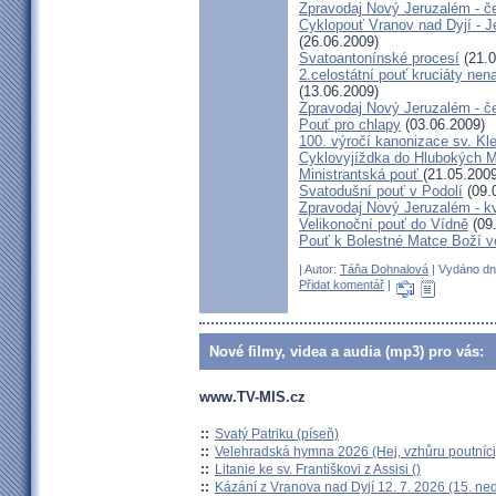
Zpravodaj Nový Jeruzalém - č
Cyklopouť Vranov nad Dyjí - Je
(26.06.2009)
Svatoantonínské procesí
(21.0
2.celostátní pouť kruciáty n
(13.06.2009)
Zpravodaj Nový Jeruzalém - č
Pouť pro chlapy
(03.06.2009)
100. výročí kanonizace sv. K
Cyklovyjíždka do Hlubokých 
Ministrantská pouť
(21.05.2009
Svatodušní pouť v Podolí
(09.
Zpravodaj Nový Jeruzalém - k
Velikonoční pouť do Vídně
(09
Pouť k Bolestné Matce Boží v
| Autor:
Táňa Dohnalová
| Vydáno dne
Přidat komentář
|
Nové filmy, videa a audia (mp3) pro vás:
www.TV-MIS.cz
::
Svatý Patriku (píseň)
::
Velehradská hymna 2026 (Hej, vzhůru poutníci
::
Litanie ke sv. Františkovi z Assisi ()
::
Kázání z Vranova nad Dyjí 12. 7. 2026 (15. ne