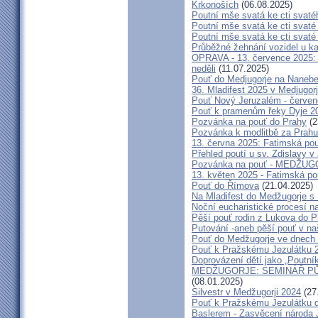
Krkonoších
(06.08.2025)
Poutní mše svatá ke cti svaté
Poutní mše svatá ke cti svat
Poutní mše svatá ke cti svat
Průběžné žehnání vozidel u ka
OPRAVA - 13. července 2025: 
neděli
(11.07.2025)
Pouť do Medjugorje na Nanebe
36. Mladifest 2025 v Medjugorj
Pouť Nový Jeruzalém - červe
Pouť k pramenům řeky Dyje 2
Pozvánka na pouť do Prahy
(2
Pozvánka k modlitbě za Prahu
13. června 2025: Fatimská po
Přehled poutí u sv. Zdislavy v
Pozvánka na pouť - MEDŽUGOR
13. květen 2025 - Fatimská p
Pouť do Římova
(21.04.2025)
Na Mladifest do Medžugorje s
Noční eucharistické procesí n
Pěší pouť rodin z Lukova do P
Putování -aneb pěší pouť v na
Pouť do Medžugorje ve dnech 2
Pouť k Pražskému Jezulátku 
Doprovázení dětí jako „Poutní
MEDŽUGORJE: SEMINÁŘ PŮST
(08.01.2025)
Silvestr v Medžugorji 2024
(27
Pouť k Pražskému Jezulátku d
Baslerem - Zasvěcení národa 