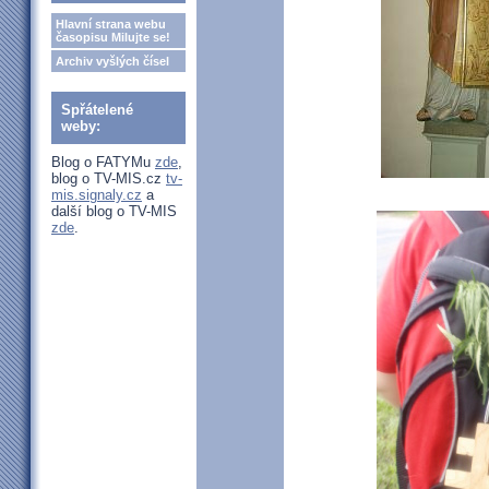
Hlavní strana webu
časopisu Milujte se!
Archiv vyšlých čísel
Spřátelené
weby:
Blog o FATYMu
zde
,
blog o TV-MIS.cz
tv-
mis.signaly.cz
a
další blog o TV-MIS
zde
.