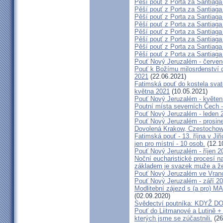
Pěší pouť z Porta za Santiaga
Pěší pouť z Porta za Santiaga
Pěší pouť z Porta za Santiaga
Pěší pouť z Porta za Santiaga
Pěší pouť z Porta za Santiaga
Pěší pouť z Porta za Santiaga
Pěší pouť z Porta za Santiaga
Pěší pouť z Porta za Santiaga
Pouť Nový Jeruzalém - červe
Pouť k Božímu milosrdenství do
2021
(22.06.2021)
Fatimská pouť do kostela svaté
května 2021
(10.05.2021)
Pouť Nový Jeruzalém - květen
Poutní místa severních Čech -
Pouť Nový Jeruzalém - leden 
Pouť Nový Jeruzalém - prosin
Dovolená Krakow, Czestochow
Fatimská pouť - 13. října v Ji
jen pro místní - 10 osob.
(12.1
Pouť Nový Jeruzalém - říjen 2
Noční eucharistické procesí n
základem je svazek muže a ž
Pouť Nový Jeruzalém ve Vran
Pouť Nový Jeruzalém - září 2
Modlitební zájezd s (a pro
(02.09.2020)
Svědectví poutníka: KDYŽ 
Pouť do Liitmanové a Lutině + 
kterých jsme se zúčastnili.
(26