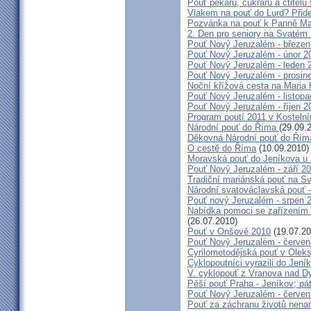
Pouť pekařů, cukrářů a ctitel
Vlakem na pouť do Lurd? Přide
Pozvánka na pouť k Panně Mar
2. Den pro seniory na Svaté
Pouť Nový Jeruzalém - březen
Pouť Nový Jeruzalém - únor 2
Pouť Nový Jeruzalém - leden 
Pouť Nový Jeruzalém - prosin
Noční křížová cesta na Maria 
Pouť Nový Jeruzalém - listop
Pouť Nový Jeruzalém - říjen 2
Program poutí 2011 v Kosteln
Národní pouť do Říma
(29.09.
Děkovná Národní pouť do Řím
O cestě do Říma
(10.09.2010)
Moravská pouť do Jeníkova u
Pouť Nový Jeruzalém - září 2
Tradiční mariánská pouť na S
Národní svatováclavská pouť 
Pouť nový Jeruzalém - srpen 
Nabídka pomoci se zařízením pě
(26.07.2010)
Pouť v Onšově 2010
(19.07.20
Pouť Nový Jeruzalém - červe
Cyrilometodějská pouť v Olek
Cyklopoutníci vyrazili do Jení
V. cyklopouť z Vranova nad D
Pěší pouť Praha - Jeníkov; pá
Pouť Nový Jeruzalém - červen
Pouť za záchranu životů nena