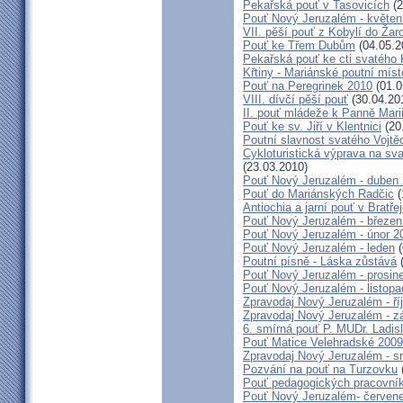
Pekařská pouť v Tasovicích
(2
Pouť Nový Jeruzalém - květen
VII. pěší pouť z Kobylí do Žar
Pouť ke Třem Dubům
(04.05.2
Pekařská pouť ke cti svatého
Křtiny - Mariánské poutní míst
Pouť na Peregrinek 2010
(01.0
VIII. dívčí pěší pouť
(30.04.20
II. pouť mládeže k Panně Mari
Pouť ke sv. Jiří v Klentnici
(20
Poutní slavnost svatého Vojtě
Cykloturistická výprava na sv
(23.03.2010)
Pouť Nový Jeruzalém - duben
Pouť do Mariánských Radčic
(
Antiochia a jarní pouť v Bratře
Pouť Nový Jeruzalém - březen
Pouť Nový Jeruzalém - únor 2
Pouť Nový Jeruzalém - leden
(
Poutní písně - Láska zůstává
(
Pouť Nový Jeruzalém - prosin
Pouť Nový Jeruzalém - listop
Zpravodaj Nový Jeruzalém - ří
Zpravodaj Nový Jeruzalém - zá
6. smírná pouť P. MUDr. Ladis
Pouť Matice Velehradské 2009
Zpravodaj Nový Jeruzalém - s
Pozvání na pouť na Turzovku
Pouť pedagogických pracovník
Pouť Nový Jeruzalém- červen