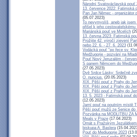
Národní Svatováclavská pouť
13. července 2022: Fatimská po
Pan Jan Němec - organizátor po
(05.07.2023)
To nevymyslíš, aneb jak jsem 
přišel k jeho cestovatelskému
Mariánská pouť ve Mcelích
(29
13. června 2023: Fatimská pouť
Prožijte 42. výročí zjevení Pa
nebo 22. 6. - 27. 6. 2023
(11.0
Vodácká pouť "po řece sv. Kl
Medžugorje - pozvání na Mladi
Pouť Nový Jeruzalém - červen
S panem Němcem do Medžugorj
(27.05.2023)
Dvě Srdce Lásky: Srdečně zve
O. nuncius.
(20.05.2023)
XIX. Pěší pouť z Prahy do Jen
XIX. Pěší pouť z Prahy do Jen
XIX. Pěší pouť z Prahy do Jen
13. 5. 2023 - Fatimská pouť do
(12.05.2023)
Jarní pouť na poutním místě 
Pěší pouť mužů ze Senice do 
Pozvánka na MODLITBU ZA MÍ
Meals v Praze
(17.04.2023)
Ornát s Pražským Jezulátkem 
biskupa A. Baslera
(15.04.202
Pouť do Medjugorje 2023
(13.0
VIII. Pěší pouť rodin
(02.04.20