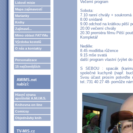
Večerní program
Lidové misie
Mapa zajímavostí
Sobota:
7.10 ranní chvály + soukromá 
Marianky
8.00 snídaně
Knihy
9.00 odchod na krátkou pěší p
20.00 večerní chvály
Zajímavé...
20.30 premiéra filmu Pěší pou
Mimo oblast FATYMu
Kompletář
Výzdoba kostelů
Neděle:
O nás a kontakty
8.45 modlitba růžence
9.15 mše svatá
další program vlastní (výlet do 
Personalizace
15 nejčtenějších
S SEBOU : spacák (karimat
společné kuchyně (např. buc
Svou účast prosím potvrďte
AMIMS.net
tel.:731 40 27 48- pomůže nám
nabízí:
Hlavní strana
apoštolát A.M.I.M.S.
Knihovna on-line
Comicsy
Objednávky knih
TV-MIS.cz