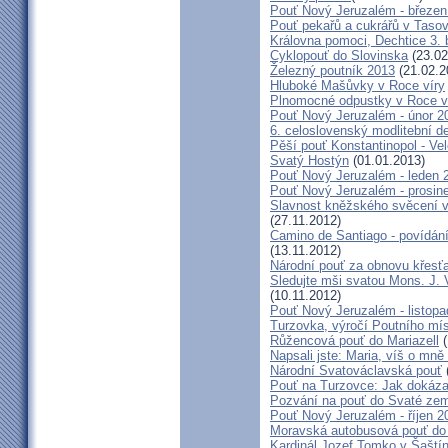
Pouť Nový Jeruzalém - březen
Pouť pekařů a cukrářů v Taso
Královna pomoci, Dechtice 3.
Cyklopouť do Slovinska
(23.02
Železný poutník 2013
(21.02.2
Hluboké Mašůvky v Roce víry
Plnomocné odpustky v Roce ví
Pouť Nový Jeruzalém - únor 2
6. celoslovenský modlitební d
Pěší pouť Konstantinopol - Ve
Svatý Hostýn
(01.01.2013)
Pouť Nový Jeruzalém - leden 
Pouť Nový Jeruzalém - prosin
Slavnost kněžského svěcení v 
(27.11.2012)
Camino de Santiago - povídání
(13.11.2012)
Národní pouť za obnovu křesť
Sledujte mši svatou Mons. J. 
(10.11.2012)
Pouť Nový Jeruzalém - listop
Turzovka, výročí Poutního mí
Růžencová pouť do Mariazell
(
Napsali jste: Maria, víš o mn
Národní Svatováclavská pouť
Pouť na Turzovce: Jak dokázat
Pozvání na pouť do Svaté ze
Pouť Nový Jeruzalém - říjen 2
Moravská autobusová pouť do
Kardinál Jozef Tomko v Šaští