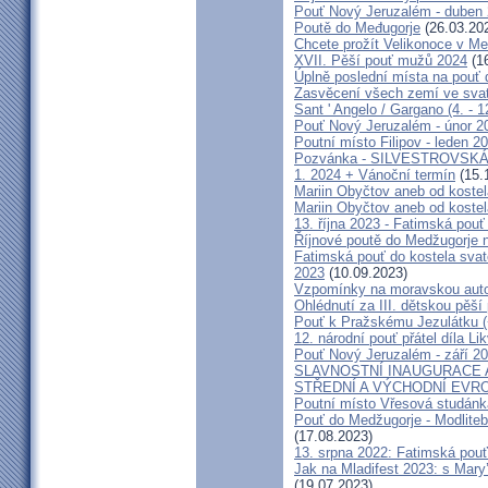
Pouť Nový Jeruzalém - duben
Poutě do Međugorje
(26.03.20
Chcete prožít Velikonoce v M
XVII. Pěší pouť mužů 2024
(16
Úplně poslední místa na po
Zasvěcení všech zemí ve svat
Sant ' Angelo / Gargano (4. - 1
Pouť Nový Jeruzalém - únor 2
Poutní místo Filipov - leden 2
Pozvánka - SILVESTROVSKÁ
1. 2024 + Vánoční termín
(15.
Mariin Obyčtov aneb od kostel
Mariin Obyčtov aneb od kostel
13. října 2023 - Fatimská pouť 
Říjnové poutě do Medžugorje 
Fatimská pouť do kostela svaté
2023
(10.09.2023)
Vzpomínky na moravskou auto
Ohlédnutí za III. dětskou pěší 
Pouť k Pražskému Jezulátku (
12. národní pouť přátel díla Li
Pouť Nový Jeruzalém - září 2
SLAVNOSTNÍ INAUGURACE 
STŘEDNÍ A VÝCHODNÍ EVR
Poutní místo Vřesová studánk
Pouť do Medžugorje - Modliteb
(17.08.2023)
13. srpna 2022: Fatimská pouť 
Jak na Mladifest 2023: s Ma
(19.07.2023)