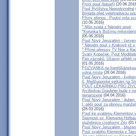
První pouť (báseň)
(20.06.2016
Pouť Rytířstva Neposkvrněné
Brigáda před velehradskou pou
Přímý přenos - Poutní mše sva
(10.06.2016)
* Mše svatá z Národní pouti
*Korunka k Božímu milosrdenst
(05.06.2016)
Pouť Nový Jeruzalém - červen
* Národní pouť v Krakově již v
* Přímé přenosy TV Noe a Rad
Svatý Kopeček: Pouť Modliteb
Pán zázraků: Úžasný příběh n
(01.05.2016)
POZVÁNKA na františkánskou po
volná místa
(28.04.2016)
Pouť Nový Jeruzalém - květen
6. Medžugorské setkání na Sl
POUŤ LÉKÁRNÍKŮ PRO ŽIVO
Arcibiskup Graubner bude v rod
nenarozené
(04.04.2016)
Pouť Nový Jeruzalém - duben
I. pěší pouť za obnovu manžels
(28.03.2016)
Pouť ke svatému Klementovi v
Slavnosti sv. Klementa Hofbau
služebnice císařovny Zity
(01.
Pouť Nový Jeruzalém - březen
Pouť svatého Klementa v Taso