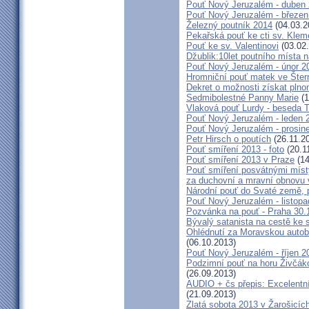
Pouť Nový Jeruzalém - duben
Pouť Nový Jeruzalém - březen
Železný poutník 2014
(04.03.2
Pekařská pouť ke cti sv. Kle
Pouť ke sv. Valentinovi
(03.02
Džublik:10let poutního místa n
Pouť Nový Jeruzalém - únor 2
Hromniční pouť matek ve Šter
Dekret o možnosti získat plno
Sedmibolestné Panny Marie
(1
Vlaková pouť Lurdy - beseda 
Pouť Nový Jeruzalém - leden 
Pouť Nový Jeruzalém - prosin
Petr Hirsch o poutích
(26.11.2
Pouť smíření 2013 - foto
(20.1
Pouť smíření 2013 v Praze
(14
Pouť smíření posvátnými míst
za duchovní a mravní obnovu 
Národní pouť do Svaté země, p
Pouť Nový Jeruzalém - listop
Pozvánka na pouť - Praha 30.
Bývalý satanista na cestě ke 
Ohlédnutí za Moravskou autobu
(06.10.2013)
Pouť Nový Jeruzalém - říjen 2
Podzimní pouť na horu Živčáko
(26.09.2013)
AUDIO + čs přepis: Excelentní
(21.09.2013)
Zlatá sobota 2013 v Žarošicíc