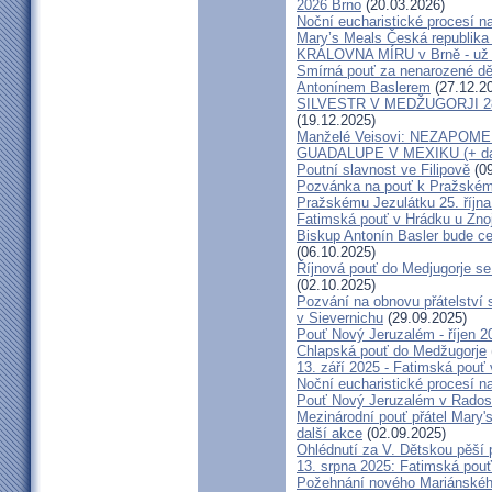
2026 Brno
(20.03.2026)
Noční eucharistické procesí n
Mary’s Meals Česká republika
KRÁLOVNA MÍRU v Brně - už 
Smírná pouť za nenarozené dě
Antonínem Baslerem
(27.12.2
SILVESTR V MEDŽUGORJI 28. 1
(19.12.2025)
Manželé Veisovi: NEZAPO
GUADALUPE V MEXIKU (+ dal
Poutní slavnost ve Filipově
(09
Pozvánka na pouť k Pražském
Pražskému Jezulátku 25. říjn
Fatimská pouť v Hrádku u Znoj
Biskup Antonín Basler bude ce
(06.10.2025)
Říjnová pouť do Medjugorje se
(02.10.2025)
Pozvání na obnovu přátelství 
v Sievernichu
(29.09.2025)
Pouť Nový Jeruzalém - říjen 2
Chlapská pouť do Medžugorje
13. září 2025 - Fatimská pouť
Noční eucharistické procesí n
Pouť Nový Jeruzalém v Radost
Mezinárodní pouť přátel Mary'
další akce
(02.09.2025)
Ohlédnutí za V. Dětskou pěší 
13. srpna 2025: Fatimská pou
Požehnání nového Mariánského 