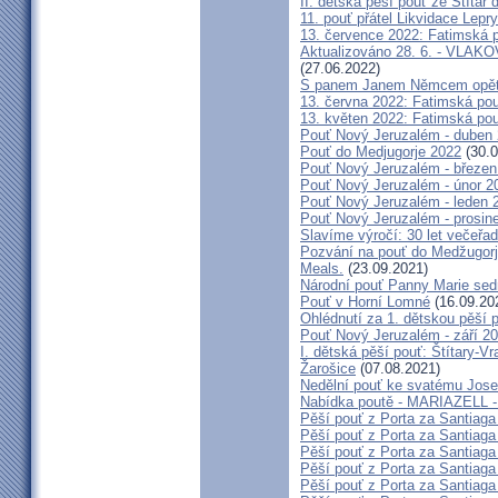
II. dětská pěší pouť ze Štítar
11. pouť přátel Likvidace Lepry
13. července 2022: Fatimská po
Aktualizováno 28. 6. - VL
(27.06.2022)
S panem Janem Němcem opět 
13. června 2022: Fatimská pouť
13. květen 2022: Fatimská pouť
Pouť Nový Jeruzalém - duben
Pouť do Medjugorje 2022
(30.0
Pouť Nový Jeruzalém - březen
Pouť Nový Jeruzalém - únor 2
Pouť Nový Jeruzalém - leden 
Pouť Nový Jeruzalém - prosin
Slavíme výročí: 30 let večeřad
Pozvání na pouť do Medžugorje
Meals.
(23.09.2021)
Národní pouť Panny Marie sed
Pouť v Horní Lomné
(16.09.20
Ohlédnutí za 1. dětskou pěší p
Pouť Nový Jeruzalém - září 2
I. dětská pěší pouť: Štítary-V
Žarošice
(07.08.2021)
Nedělní pouť ke svatému Jose
Nabídka poutě - MARIAZELL -
Pěší pouť z Porta za Santiaga
Pěší pouť z Porta za Santiaga
Pěší pouť z Porta za Santiaga
Pěší pouť z Porta za Santiaga
Pěší pouť z Porta za Santiaga