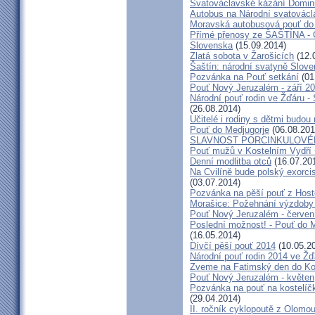
Svatováclavské kázání Domini
Autobus na Národní svatovácl
Moravská autobusová pouť do
Přímé přenosy ze ŠAŠTÍNA - C
Slovenska
(15.09.2014)
Zlatá sobota v Žarošicích
(12.
Šaštín: národní svatyně Slov
Pozvánka na Pouť setkání
(01
Pouť Nový Jeruzalém - září 2
Národní pouť rodin ve Žďáru -
(26.08.2014)
Učitelé i rodiny s dětmi budo
Pouť do Medjugorje
(06.08.201
SLAVNOST PORCINKULOVÉ
Pouť mužů v Kostelním Vydří 
Denní modlitba otců
(16.07.20
Na Cvilíně bude polský exorci
(03.07.2014)
Pozvánka na pěší pouť z Hos
Morašice: Požehnání výzdoby
Pouť Nový Jeruzalém - červen
Poslední možnost! - Pouť do M
(16.05.2014)
Dívčí pěší pouť 2014
(10.05.2
Národní pouť rodin 2014 ve Ž
Zveme na Fatimský den do Koc
Pouť Nový Jeruzalém - květen
Pozvánka na pouť na kostelíč
(29.04.2014)
II. ročník cyklopoutě z Olomo