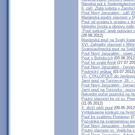
Národná púť k Sedembolestne
8. září: Zlatá sobota v Žarošic
Pouť Nový Jeruzalém - září 2
Mariánská poutní slavnost v 
Pouť od oceánu k oceánu s i
lidského života a obnovu rodin
„Pouť setkání“ aneb putování 
(28.08.2012)
Mariánská pouť na Svatý kope
XVI. Zahradní slavnost v Milo
Svatovavřinecká pouť na Sně
Pouť Nový Jeruzalém - srpen 
Pouť v Bohuticích
(03.08.2012
Pouť ke svaté Anně
(27.07.20
Pouť Nový Jeruzalém - červe
Poutnický průkaz
(03.07.2012)
VII. CYKLOPOUŤ do Jeníkov
Jarní pouť na Turzovce, 26. –
Pouť Nový Jeruzalém - červen
Jarní pouť na Turzovku - poz
Rekordní počet poutníků na hl
Poutní slavnost ke cti sv. Pe
(11.05.2012)
X. dívčí pěší pouť
(09.05.2012
Vyhlašujeme konkurz na hymn
Pouť ke svatému Floriánovi
(2
Pozvánka na svatojanskou pou
Pouť Nový Jeruzalém - květen
Poutní slavnost sv. Vojtěcha 
Pouť Nový Jeruzalém - duben