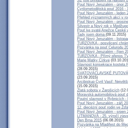
Již jste přihlášeni na Národní
Pouť Nový Jeruzalém - únor 2
Cyrilometodějská pouť 2016 -
Pouť Nový Jeruzalém - leden 
Přehled významných akcí v r
Pouť Nový Jeruzalém - prosin
Silvestr a Nový rok v Medžugo
Pouť ke svaté Anežce České 
Tady jsem doma
(09.11.2015)
Pouť Nový Jeruzalém - listop
TURZOVKA - posvěcení chrám
Pozvánka na pouť Celurodu 2
Pouť Nový Jeruzalém - říjen 2
TURZOVKA - Přímý přenos TV
Marie Matky Církve
(03.10.201
Slavnost konsekrace kostela 
(28.09.2015)
SVATOVÁCLAVSKÉ PUTOVÁN
(23.09.2015)
Arcibiskup Cyril Vasiľ: Největš
(15.09.2015)
Zlatá sobota v Žarošicích
(12.
Moravská automobilová pouť 
Poutní slavnost v Rybnicích -
Pouť Nový Jeruzalém - září 2
12. diecézní pouť rodin ve Ž
Pouť Nový Jeruzalém - srpen 
LITMANOVÁ - 25. výročí zjeve
Den Brna 2015
(06.08.2015)
Pozvánka na Mladifest do Medž