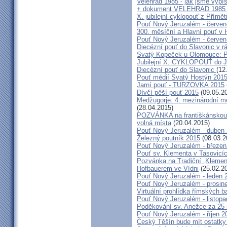
Velehrad 1985 - jak jsme vypís
+ dokument VELEHRAD 1985 (P
X. jubilejní cyklopouť z Přímě
Pouť Nový Jeruzalém - červe
300. měsíční a Hlavní pouť 
Pouť Nový Jeruzalém - červen
Diecézní pouť do Slavonic v 
Svatý Kopeček u Olomouce: P
Jubilejní X. CYKLOPOUŤ do J
Diecézní pouť do Slavonic
(12
Pouť médií Svatý Hostýn 201
Jarní pouť - TURZOVKA 2015
Dívčí pěší pouť 2015
(09.05.2
Medžugorje: 4. mezinárodní mod
(28.04.2015)
POZVÁNKA na františkánskou po
volná místa
(20.04.2015)
Pouť Nový Jeruzalém - duben
Železný poutník 2015
(08.03.2
Pouť Nový Jeruzalém - březen
Pouť sv. Klementa v Tasovicí
Pozvánka na Tradiční „Kleme
Hofbauerem ve Vídni
(25.02.2
Pouť Nový Jeruzalém - leden 
Pouť Nový Jeruzalém - prosin
Virtuální prohlídka římských ba
Pouť Nový Jeruzalém - listop
Poděkování sv. Anežce za 25
Pouť Nový Jeruzalém - říjen 2
Český Těšín bude mít ostatky