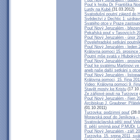
Pouť k hrobu Dr. Františka No
Lurdy na Kubě
(31.03.2012)
Svatodušní poutní zájezd do 
Svědectví z Dechtic 1: uzdrave
Svatého otce v Praze zastoup
Pouť Nový Jeruzalém - březen
Pekařská pouť v Tasovicích 2
Pouť Nový Jeruzalém - únor 2
Povelehradské setkání poutní
Pouť Nový Jeruzalém - leden 
Královna pomoci 15. prosince 
Poutní mše svatá v Hlubokýc
Pouť Nový Jeruzalém - prosin
Pouť ke svatému Martinovi ve 
aneb naše další setkání s ot
Pouť Nový Jeruzalém - listopa
Královna pomoci, 15. října 20
Video: Královna pomoci 9. říjn
Stavět mosty ke Kristu
(17.10.
Ze zářijové pouti na Turzovce
Pouť Nový Jeruzalém - říjen 2
Arcibiskup J. Graubner: Přáte
(01.10.2011)
Turzovka: podzimní pouť
(28.0
Moravská pouť do Jeníkova – j
Svatováclavská pěší pouť Vel
8. pěší smírná pouť P.MUDr. 
Pouť Nový Jeruzalém - září 2
Turzovka, 15. srpna 2011, sv