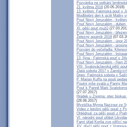
Pozvánka na setkání brněnské
21. května 2018
(20.05.2018)
13. květen: Fatimská pouť v Ji
Modlitební den k úctě Matky v
Pouť Nový Jeruzalém - květen
Pouť Nový Jeruzalém - duben
XI. pěší pouť mužů
(27.03.201
Pouť Nový Jeruzalém - březen
Železný poutník 2018
(07.03.2
Pouť Nový Jeruzalém - únor 2
Pouť Nový Jeruzalém - prosin
Pozvání do večeřadla: Křenovi
Pouť Nový Jeruzalém - listop
13. října - Fatimská pouť v Jiři
Pouť Nový Jeruzalém - říjen 2
VIII. Svatováclavská pěší pou
Zlatá sobota 2017 v Žarošicích 
Dnes: Fatimská sobota v Šašt
P. Marian Kuffa na pouti ped
Poutní mše svatá u Panny Mar
Pouť k Panně Marii Svatotoms
(27.07.2017)
Hrádek u Znojma: otec biskup
(28.06.2017)
Mystička Myrna Nazzour ze S
Video z letošní pěší pouti z P
Ohlédnutí za pěší poutí z Pra
VI. národní pouť přátel Likvida
Farní úřad Korňa zve věřící n
XV. dívčí pěší pouť z Vranova