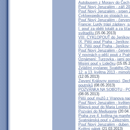
Autobusem z Moravy do Čech
Pouť Nový Jeruzalém - září 2
Pouť Nový Jeruzalém - srpen 
Cykloexpedice po stopách sv. 
Pouť Nový Jeruzalém - červe
Francie: Lurdy trápí záplavy,
I. pouť za oběti totalit a za 
světadílu
(15.06.2013)
VIII. CYKLOPOUŤ do Jeníkov
IX. Pěší pouť Praha - Jeníkov
IX. Pěší pouť Praha - Jeníkov
Pouť Nový Jeruzalém - červen
V novinách o pěší pouti z Pra
Oznámení: Turzovka - jarní po
Misijní pouť v Lidečku
(15.05.
Zvláštní vyslanec Svatého Otc
12. a 13. května 2013 - mimo
(12.05.2013)
Zjevení Královny pomoci, Dech
poutníků
(08.05.2013)
POZVÁNKA NA SOBOTU - P
(08.05.2013)
Pěší pouť mužů z Vranova nad
Pouť Nový Jeruzalém - květen
Májová pouť do Maria Loretto
Pozvání do Medjugorje
(20.04.
Praha zve 4. května na manife
Svatojánská pouť v Železném
Pouť Nový Jeruzalém - duben
Květný pátek
(21.03.2013)