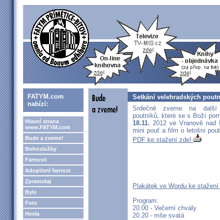
FATYM.com
Setkání velehradských poutn
nabízí:
Srdečně zveme na další 
poutníků, které se s Boží po
Hlavní strana
18.11.
2012 ve Vranově nad D
www.FATYM.com
mini pouť a film o letošní pou
Bude a zveme!
PDF ke stažení zde!
Bohoslužby
Farnosti
Adoptivní farnost
Zpravodaj
Plakátek ve Wordu ke stažení
Bylo
Program:
Foto
20.00 - Večerní chvály
Hesla
20.20 - mše svatá