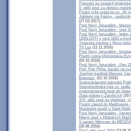
Putování po stopách brněnské
II. pěší pouť za obnovu manžel
Poutní mše svatá ke sv. Jiří v
Jubilejní rok Fatimy - podmín
(27.03.2017)
Pouť Nový Jeruzalém - březen
Pouť Nový Jeruzalém - únor 2
Pouť Nový Jeruzalém - leden 
UDÁLOSTI v roce 1663 a krva
Trnavská novéna v Roce milosr
TV Lux
(11.11.2016)
Pouť Nový Jeruzalém - listop
Poutní cesta křesťanskou Evro
(03.10.2016)
Pouť Nový Jeruzalém - říjen 2
Prof. Petr Piťha: kázání na s
Joachim kardinál Meisner: káz
Boleslavi,
(01.10.2016)
Svatováclavské putování Praho
Staroslověnská mše sv. podle t
svatováclavské pouti do Staré
Zlatá sobota v Žarošicích
(30.
XVI. pěší pouť na Velehrad - č
Poutní zájezd do Medžugorje -
Mariánské poutě u Staré Matk
Pouť Nový Jeruzalém - červe
Hlavní pouť v Hlubokých Maš
S panem Němcem do MEDŽUG
(26.06.2016)
Dívčí pěší pouť 2016
(23.06.2