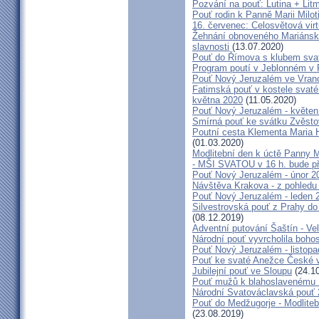
Pozvání na pouť: Lutina + Lit
Pouť rodin k Panně Marii Milot
16. červenec: Celosvětová virt
Žehnání obnoveného Mariánské
slavnosti
(13.07.2020)
Pouť do Římova s klubem sva
Program poutí v Jeblonném v 
Pouť Nový Jeruzalém ve Vran
Fatimská pouť v kostele svaté 
května 2020
(11.05.2020)
Pouť Nový Jeruzalém - květen
Smírná pouť ke svátku Zvěsto
Poutní cesta Klementa Maria 
(01.03.2020)
Modlitební den k úctě Panny M
- MŠI SVATOU v 16 h. bude p
Pouť Nový Jeruzalém - únor 2
Návštěva Krakova - z pohledu
Pouť Nový Jeruzalém - leden 
Silvestrovská pouť z Prahy do
(08.12.2019)
Adventní putování Šaštín - Ve
Národní pouť vyvrcholila boho
Pouť Nový Jeruzalém - listop
Pouť ke svaté Anežce České 
Jubilejní pouť ve Sloupu
(24.10
Pouť mužů k blahoslavenému
Národní Svatováclavská pouť
Pouť do Medžugorje - Modliteb
(23.08.2019)