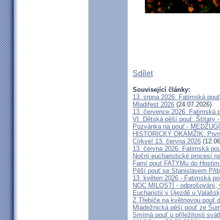
Sdílet
Související články:
13. srpna 2026: Fatimská pou
Mladifest 2026
(24.07.2026)
13. července 2026: Fatimská 
VI. Dětská pěší pouť: Štítary 
Pozvánka na pouť - MEDŽUGOR
HISTORICKÝ OKAMŽIK: První c
Církve! 13. června 2026
(12.06
13. června 2026: Fatimská po
Noční eucharistické procesí n
Farní pouť FATYMu do Hostim
Pěší pouť se Stanislavem Při
13. květen 2026 - Fatimská p
NOC MILOSTÍ - odprošování, v
Eucharistií v Újezdě u Valašs
Z Třebíče na květnovou pouť 
Mládežnická pěší pouť ze Šu
Smírná pouť u příležitosti svá