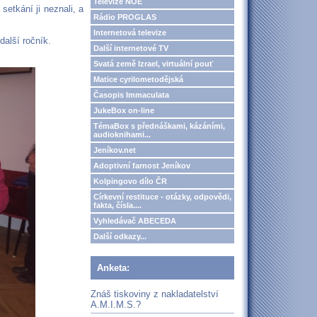
Televize NOE
etkání ji neznali, a
Rádio PROGLAS
Internetová televize
další ročník.
Další internetové TV
Svatá země Izrael, virtuální pouť
Matice cyrilometodějská
Časopis Immaculata
JukeBox on-line
TémaBox s přednáškami, kázáními,
audioknihami...
Jeníkov.net
Adoptivní farnost Jeníkov
Kolpingovo dílo ČR
Církevní restituce - otázky, odpovědi,
fakta, čísla....
Vyhledávač ABECEDA
Další odkazy...
Anketa:
Znáš tiskoviny z nakladatelství
A.M.I.M.S.?