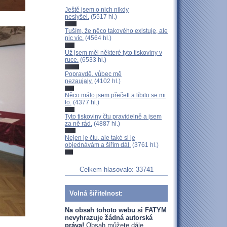
Ještě jsem o nich nikdy
neslyšel.
(5517 hl.)
Tuším, že něco takového existuje, ale
nic víc.
(4564 hl.)
Už jsem měl některé tyto tiskoviny v
ruce.
(6533 hl.)
Popravdě, vůbec mě
nezaujaly.
(4102 hl.)
Něco málo jsem přečetl a líbilo se mi
to.
(4377 hl.)
Tyto tiskoviny čtu pravidelně a jsem
za ně rád.
(4887 hl.)
Nejen je čtu, ale také si je
objednávám a šířím dál.
(3761 hl.)
Celkem hlasovalo: 33741
Volná šiřitelnost:
Na obsah tohoto webu si FATYM
nevyhrazuje žádná autorská
práva!
Obsah můžete dále