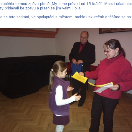
proběhlo formou zpěvu písně „My jsme průvod od Tří králů“. Mnozí účastníci s
zy přidávali ke zpěvu a píseň se jim velmi líbila.
e se toto setkání, ve spolupráci s městem, mohlo uskutečnit a těšíme se na 