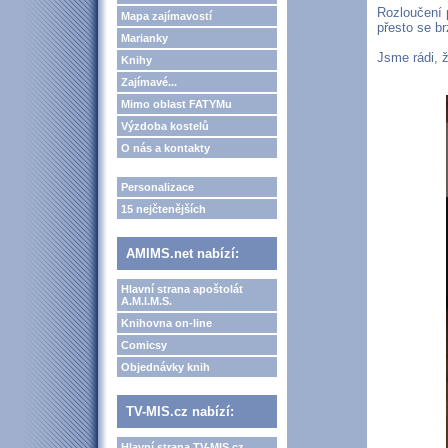
Rozloučení 
Mapa zajímavostí
přesto se br
Marianky
Jsme rádi, ž
Knihy
Zajímavé...
Mimo oblast FATYMu
Výzdoba kostelů
O nás a kontakty
Personalizace
15 nejčtenějších
AMIMS.net nabízí:
Hlavní strana apoštolát
A.M.I.M.S.
Knihovna on-line
Comicsy
Objednávky knih
TV-MIS.cz nabízí:
Hlavní strana TV-MIS.cz