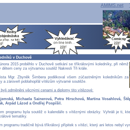
AMIMS.net
ledníků v Duchově
 února 2015 proběhlo v Duchově setkání se tříkrálovými koledníky, při němž
y dětem ceny za výtvarnou soutěž Nakresli Tři krále.
ěsta Mgr. Zbyněk Šimbera poděkoval všem zúčastněným koledníkům za
ky a zároveň poblahopřál vítězům výtvarné soutěže.
byli odměněni věcnými cenami a diplomy tito vítězové:
ojemská, Michaela Sainerová, Petra Hirschová, Martina Vosahlová, Ště
k, Arpád Lázod a Ondřej Pospíšil.
m programu byla soutěž o kalendáře s vítěznými obrázky. Vyhráli je ti, kte
králové tematiky.
 programu tradičně bývá tříkrálový přípitek s vítězi, který ani letos nebyl v