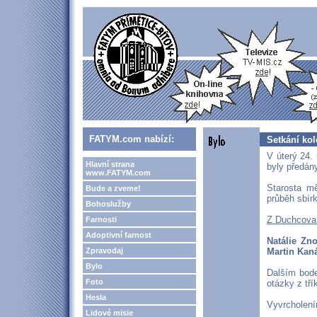
FATYM.com nabízí:
Setkání ko
V úterý 24.
Hlavní strana
byly předán
www.FATYM.com
Starosta m
Bude a zveme!
průběh sbír
Bohoslužby
Z Duchcova 
Farnosti
Adoptivní farnost
Natálie Zn
Zpravodaj
Martin Kaná
Bylo
Dalším bode
Foto
otázky z tří
Hesla
Vyvrcholením
Lidové misie