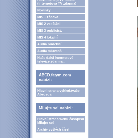
(internetová TV zdarma)
Novinky
MIS 1 zábava
MIS 2 vzdělání
MIS 3 publicist.
MIS 4 lokální
Audia hudební
Audia mluvená
Naše další internetové
televize zdarma...
ABCD.fatym.com
nabízí:
Hlavní strana vyhledávače
Abeceda
Milujte se! nabízí:
Hlavní strana webu časopisu
Milujte se!
Archiv vyšlých čísel