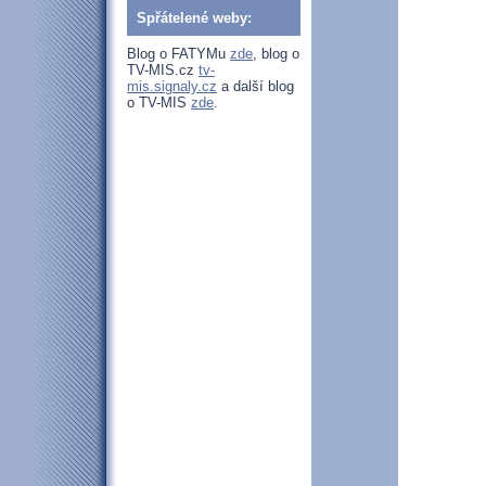
Spřátelené weby:
Blog o FATYMu
zde
, blog o
TV-MIS.cz
tv-
mis.signaly.cz
a další blog
o TV-MIS
zde
.