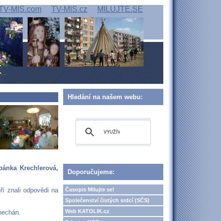
TV-MIS.com
TV-MIS.cz
MILUJTE.SE
Hledání na našem webu:
pánka Krechlerová,
Doporučujeme:
Časopis Milujte se!
ří znali odpovědi na
Společenství čistých srdcí (SČS)
Web KATOLIK.cz
ynechán.