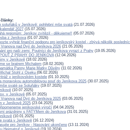
 články:
en soluňáků v Jeníkově: pohřební mše svatá
(21.07.2026)
kalendář 2027
(15.07.2026)
 regionům: Jeníkov zvítězil - děkujeme!!
(05.07.2026)
sba z Jeníkova
(01.07.2026)
ozte vyhrát finanční podporu pro jeníkovský kostel - zbývá několik posledníc
 Vranova nad Dyjí do Jeníkova 2026
(21.05.2026)
ání pro naši zemi. Poutníci do Jeníkova vyrazí z Prahy
(19.05.2026)
Í POUŤ Z PRAHY DO JENÍKOVA
(12.04.2026)
niny v Jeníkově
(18.02.2026)
jsme se bratrem Michalem
(18.02.2026)
 památka Panny Marie Matky Důvěry
(11.02.2026)
Michal Stohl z Oseku
(06.02.2026)
vitráž v jeníkovském kostele
(01.10.2025)
a moravskou automobilovou pouť do Jeníkova 2025
(30.07.2025)
 mše svaté se Soluňáky
(19.07.2025)
níkově
(10.07.2025)
sv. v Jeníkově
(05.07.2025)
 Vranova nad Dyjí do Jeníkova 2025
(03.05.2025)
n v Jeníkově 2025
(23.04.2025)
 připomeneme jeníkovské výročí
(04.04.2025)
arní prázdniny s FATYMem do Jeníkova
(31.01.2025)
eníkově
(10.01.2025)
e svatá v Jeníkově
(16.12.2024)
asujte pro Jeníkov - hlasování ukončeno
(13.11.2024)
tu Heimatruf o Jeníkově
(19.10.2024)