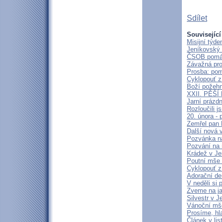
Sdílet
Související
Misijní týd
Jeníkovský 
ČSOB pomáhá
Závažná pro
Prosba: pom
Cyklopouť z
Boží požehn
XXII. PĚŠ
Jarní prázd
Rozloučili 
20. února -
Zemřel pan 
Další nová 
Pozvánka n
Pozvání na
Krádež v Je
Poutní mše 
Cyklopouť z
Adorační de
V neděli si
Zveme na j
Silvestr v J
Vánoční mš
Prosíme, hl
Článek v lis