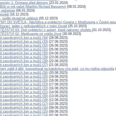
orcisty 1: Ochrana před démony
(23.01.2024)
 Bůh si mě našel (Marthin Richard Bessenyi)
(08.01.2024)
nežertuje
(06.01.2024)
povědi
(16.12.2023)
 - podle skutečné události
(05.12.2023)
MY DO SVĚTLA - Návštěva a svědectví Gorana z Medžugorje v České repu
iževaci, jeden z nejkrásnějších v mém životě
(25.10.2023)
TĚZSTVÍ 63: Dvě svědectví s autem, které nakonec shořelo
(01.10.2023)
ĚZSTVÍ 62: Medžugorje mi vrátilo život
(30.08.2023)
d zasvěcených žen a mužů (34)
(28.08.2023)
d zasvěcených žen a mužů (33)
(27.08.2023)
d zasvěcených žen a mužů (32)
(26.08.2023)
d zasvěcených žen a mužů (31)
(25.08.2023)
d zasvěcených žen a mužů (30)
(24.08.2023)
d zasvěcených žen a mužů (29)
(23.08.2023)
d zasvěcených žen a mužů (28)
(22.08.2023)
d zasvěcených žen a mužů (27)
(21.08.2023)
 který zabil 4 děti, konvertoval na katolickou víru poté, co mu rodina odpustila
(
d zasvěcených žen a mužů (26)
(20.08.2023)
d zasvěcených žen a mužů (25)
(19.08.2023)
d zasvěcených žen a mužů (24)
(18.08.2023)
d zasvěcených žen a mužů (23)
(17.08.2023)
d zasvěcených žen a mužů (22)
(16.08.2023)
d zasvěcených žen a mužů (21)
(14.08.2023)
d zasvěcených žen a mužů (20)
(13.08.2023)
d zasvěcených žen a mužů (19)
(12.08.2023)
d zasvěcených žen a mužů (17)
(10.08.2023)
d zasvěcených žen a mužů (16)
(09.08.2023)
d zasvěcených žen a mužů (15)
(08.08.2023)
d zasvěcených žen a mužů (14)
(07.08.2023)