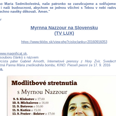
o Maria Sedmibolestná, naše patronko se zasvěcujeme a svěřujeme 
 i naši budoucnost, abychom se jednou všichni s Tebou v nebi rado
echno navěky děkovali. Amen."
av
Myrnna Nazzour na Slovensku
(TV LUX)
https://www.tkkbs.sk/view.php?cisloclanku=20160916053
www.magnificat.sk
,
 souboru článků s názvem
rcista páter Gabriel Amorth, Internetové prenosy z Hory Zvir, Svedec
ná Panna Mária zneškodnila bombu, KINO: Pieseň piesní
ze 17. 9. 2016
e.