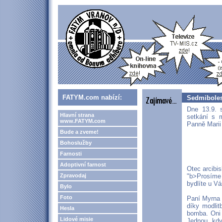
FATYM.com nabízí:
Sedmiboles
Dne 13.9. 
Hlavní strana
setkání s 
www.FATYM.com
Panně Marii
Bude a zveme!
Bohoslužby
Farnosti
Adoptivní farnost
Otec arcibi
Zpravodaj
"b>Prosíme 
bydlíte u V
Bylo
Foto
Paní Myrna 
díky modlit
Hesla
bomba. Oni 
Lidové misie
Jednou, kdy