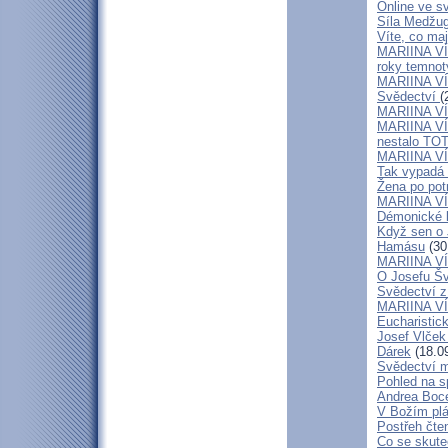
Online ve sv
Síla Medžug
Víte, co ma
MARIINA VÍ
roky temnoty
MARIINA VÍT
Svědectví
(
MARIINA VÍT
MARIINA VÍT
nestalo TOT
MARIINA VÍT
Tak vypadá 
Žena po potr
MARIINA VÍT
Démonické k
Když sen o 
Hamásu
(30
MARIINA VÍ
O Josefu Šv
Svědectví z
MARIINA VÍT
Eucharistic
Josef Vlček
Dárek
(18.0
Svědectví m
Pohled na sp
Andrea Bocel
V Božím plá
Postřeh čte
Co se skute