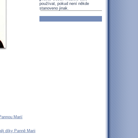
používat, pokud není někde
stanoveno jinak.
Pannou Marií
ěj díky Panně Marii