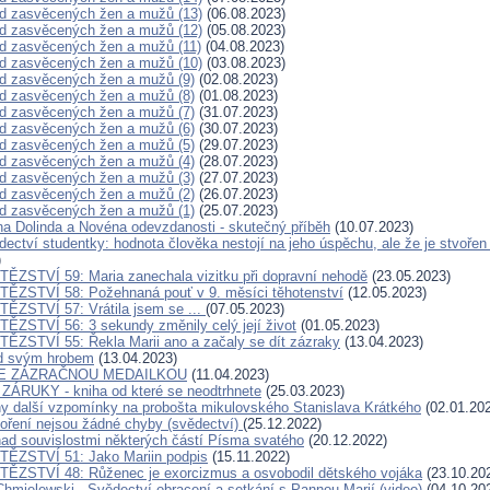
d zasvěcených žen a mužů (13)
(06.08.2023)
d zasvěcených žen a mužů (12)
(05.08.2023)
d zasvěcených žen a mužů (11)
(04.08.2023)
d zasvěcených žen a mužů (10)
(03.08.2023)
d zasvěcených žen a mužů (9)
(02.08.2023)
d zasvěcených žen a mužů (8)
(01.08.2023)
d zasvěcených žen a mužů (7)
(31.07.2023)
d zasvěcených žen a mužů (6)
(30.07.2023)
d zasvěcených žen a mužů (5)
(29.07.2023)
d zasvěcených žen a mužů (4)
(28.07.2023)
d zasvěcených žen a mužů (3)
(27.07.2023)
d zasvěcených žen a mužů (2)
(26.07.2023)
d zasvěcených žen a mužů (1)
(25.07.2023)
a Dolinda a Novéna odevzdanosti - skutečný příběh
(10.07.2023)
ědectví studentky: hodnota člověka nestojí na jeho úspěchu, ale že je stvoře
)
ĚZSTVÍ 59: Maria zanechala vizitku při dopravní nehodě
(23.05.2023)
ĚZSTVÍ 58: Požehnaná pouť v 9. měsíci těhotenství
(12.05.2023)
ĚZSTVÍ 57: Vrátila jsem se ...
(07.05.2023)
ĚZSTVÍ 56: 3 sekundy změnily celý její život
(01.05.2023)
ĚZSTVÍ 55: Řekla Marii ano a začaly se dít zázraky
(13.04.2023)
ad svým hrobem
(13.04.2023)
SE ZÁZRAČNOU MEDAILKOU
(11.04.2023)
ZÁRUKY - kniha od které se neodtrhnete
(25.03.2023)
y další vzpomínky na probošta mikulovského Stanislava Krátkého
(02.01.20
oření nejsou žádné chyby (svědectví)
(25.12.2022)
ad souvislostmi některých částí Písma svatého
(20.12.2022)
TĚZSTVÍ 51: Jako Mariin podpis
(15.11.2022)
ĚZSTVÍ 48: Růženec je exorcizmus a osvobodil dětského vojáka
(23.10.20
Chmielewski - Svědectví obracení a setkání s Pannou Marií (video)
(04.10.20