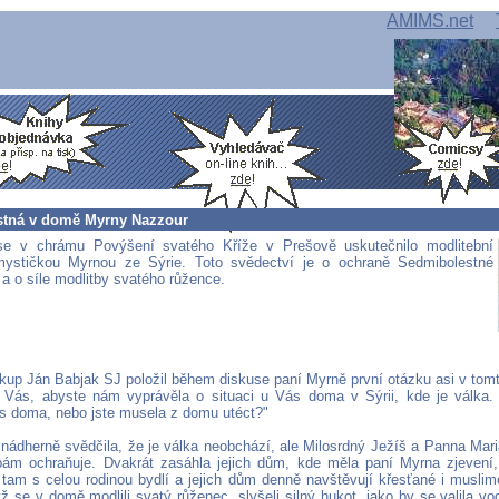
AMIMS.net
tná v domě Myrny Nazzour
se v chrámu Povýšení svatého Kříže v Prešově uskutečnilo modlitební
mystičkou Myrnou ze Sýrie. Toto svědectví je o ochraně Sedmibolestné
 a o síle modlitby svatého růžence.
skup Ján Babjak SJ položil během diskuse paní Myrně první otázku asi v tomt
Vás, abyste nám vyprávěla o situaci u Vás doma v Sýrii, kde je válka. 
ás doma, nebo jste musela z domu utéct?"
nádherně svědčila, že je válka neobchází, ale Milosrdný Ježíš a Panna Mari
bám ochraňuje. Dvakrát zasáhla jejich dům, kde měla paní Myrna zjevení,
tam s celou rodinou bydlí a jejich dům denně navštěvují křesťané i musli
ž se v domě modlili svatý růženec, slyšeli silný hukot, jako by se valila v