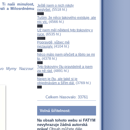
Ti naši minulost,
Ještě jsem o nich nikdy
vali a Milosrdnému
neslyšel.
(5518 hl.)
Tuším, že něco takového existuje, ale
nic víc.
(4566 hl.)
Už jsem měl některé tyto tiskoviny v
ruce.
(6535 hl.)
Popravdě, vůbec mě
nezaujaly.
(4104 hl.)
Něco málo jsem přečetl a líbilo se mi
to.
(4378 hl.)
Tyto tiskoviny čtu pravidelně a jsem
tvo Myrny Nazzour:
za ně rád.
(4891 hl.)
Nejen je čtu, ale také si je
objednávám a šířím dál.
(3769 hl.)
Celkem hlasovalo: 33761
Volná šiřitelnost:
Na obsah tohoto webu si FATYM
nevyhrazuje žádná autorská
práva!
Obsah můžete dále