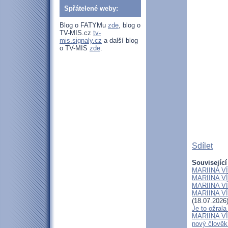
Spřátelené weby:
Blog o FATYMu
zde
, blog o
TV-MIS.cz
tv-
mis.signaly.cz
a další blog
o TV-MIS
zde
.
Sdílet
Související
MARIINA VÍT
MARIINA VÍT
MARIINA VÍT
MARIINA VÍT
(18.07.2026
Je to ožral
MARIINA VÍT
nový člově