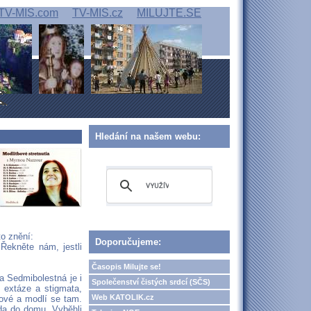
TV-MIS.com
TV-MIS.cz
MILUJTE.SE
Hledání na našem webu:
o znění:
Doporučujeme:
Řekněte nám, jestli
Časopis Milujte se!
a Sedmibolestná je i
Společenství čistých srdcí (SČS)
 extáze a stigmata,
Web KATOLIK.cz
mové a modlí se tam.
oda do domu. Vyběhli