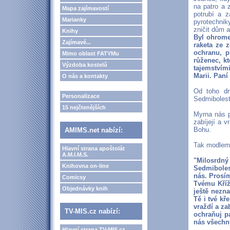
na patro a z
Mapa zajímavostí
potrubí a z
Marianky
pyrotechnik
zničit dům a
Knihy
Byl ohrome
Zajímavé...
raketa ze 
ochranu, p
Mimo oblast FATYMu
růženec, kt
Výzdoba kostelů
tajemstvím
Marii. Paní
O nás a kontakty
Od toho dn
Personalizace
Sedmibolest
15 nejčtenějších
Myrna nás p
zabíjejí a v
Bohu.
AMIMS.net nabízí:
Tak modlem
Hlavní strana apoštolát
A.M.I.M.S.
"Milosrdný
Knihovna on-line
Sedmiboles
nás. Prosím
Comicsy
Tvému Kříži
Objednávky knih
ještě nezna
Tě i tvé kř
vraždí a za
TV-MIS.cz nabízí:
ochraňuj pa
nás všechny
Hlavní strana TV-MIS.cz