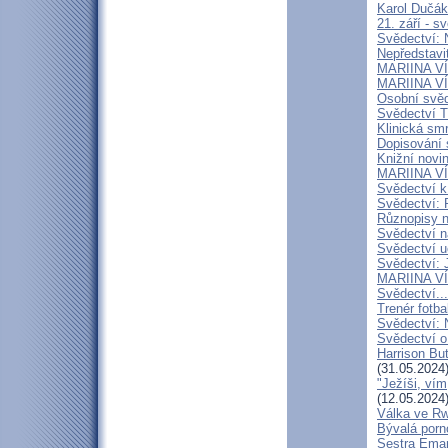
Karol Dučák:
21. září - s
Svědectví:
Nepředstavi
MARIINA VÍT
MARIINA VÍT
Osobní svěd
Svědectví T
Klinická smr
Dopisování s
Knižní novi
MARIINA VÍT
Svědectví k
Svědectví: 
Různopisy n
Svědectví n
Svědectví u
Svědectví: 
MARIINA VÍ
Svědectví...
Trenér fotba
Svědectví: 
Svědectví o
Harrison But
(31.05.2024
"Ježíši, vím
(12.05.2024
Válka ve R
Bývalá porn
Sestra Eman