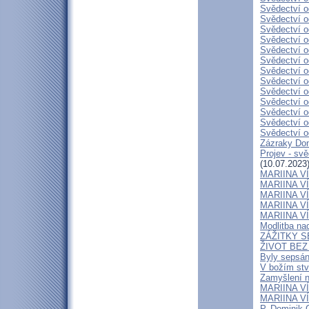
Svědectví o
Svědectví o
Svědectví o
Svědectví o
Svědectví o
Svědectví o
Svědectví o
Svědectví o
Svědectví o
Svědectví o
Svědectví o
Svědectví o
Svědectví o
Zázraky Don
Projev - sv
(10.07.2023
MARIINA VÍT
MARIINA VÍT
MARIINA VÍT
MARIINA VÍT
MARIINA VÍT
Modlitba n
ZÁŽITKY 
ŽIVOT BEZ 
Byly sepsán
V božím stv
Zamyšlení n
MARIINA VÍ
MARIINA VÍT
P. Dominik 