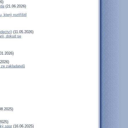
6)
rda
(21.06.2026)
terý roztříštil
dectví)
(11.05.2026)
ii, dokud se
01.2026)
.2026)
 ze zakladatelů
08.2025)
2025)
ký spor
(16.06.2025)