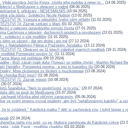
 Věda poznává Ježíše Krista, zjistila jeho podobu a nejen to...
(14.06.2025)
vědectví z Medžugorje o obrácení v rodině
(08.06.2025)
 Nešťastné 6. přikázání - NESESMILNÍŠ
(10.04.2025)
telná síla půstu - Svědectví Nicole Hudson
(13.02.2025)
ĚZSTVÍ 76: Vzpoura a odpuštění (velmi silný příběh)
(11.02.2025)
ĚZSTVÍ 74: Zázrak setkání s Marií
(01.02.2025)
ectví o nalezení opravdového smyslu života
(27.01.2025)
ima Cashmora o tetování, duchovních poutech a osvobození
(22.01.2025)
t - svědectví o síle modlitby
(11.01.2025)
 lidmi ve vězení - dar pro druhé i pro mě
(27.12.2024)
nky z Nakladatelství Flétna o Pražském Jezulátku,
(13.12.2024)
ĚZSTVÍ 73: Obrácení po 11 letech zdánlivě marných modliteb
(19.11.2024)
 modlitbě Pompejské novény IV.
(11.11.2024)
Panna Maria mě potřebuje
(09.10.2024)
aděje - Boží zásah malé duše (Tonoucí se stébla chytá) - Marthin Richard B
aší čtenářky: Pompejská novéna - a ono to kupodivu šlo
(20.08.2024)
čitelky: Moje zkušenost ze školení o muzikoterapii
(13.08.2024)
Je choroba Boží trest?
(11.08.2024)
TĚZSTVÍ 71: Zázrak milosti
(10.08.2024)
(30.07.2024)
listů Španělska: "Není to pověrčivost, je to víra."
(20.07.2024)
Naše děti na pouti do Medžugorje
(15.07.2024)
 záchraně hříšníka před věčným zatracením.
(05.06.2024)
ker ve svém projevu vyzval studenty, aby byli "nefalšovanými katolíky" a usil
)
, že to zvládneš." Katolická matka 7 dětí si zachovává víru, i když bojuje s 
)
wandě
(22.04.2024)
oherečka našla víru poté, co se „hluboce zamilovala do Katolické církve
(21.0
uela - tulák Pavel - modlitba chudého
(03.03.2024)