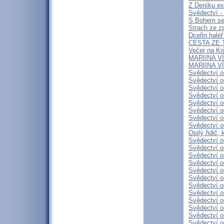
Z Deníku ex
Svědectví -
S Bohem se 
Strach ze z
Dceřin haléř
CESTA ZE T
Večer na Kr
MARIINA VÍ
MARIINA VÍT
Svědectví o
Svědectví o
Svědectví o
Svědectví o
Svědectví o
Svědectví o
Svědectví o
Svědectví o
Opilý řidič,
Svědectví o
Svědectví o
Svědectví o
Svědectví o
Svědectví o
Svědectví o
Svědectví o
Svědectví o
Svědectví o
Svědectví o
Svědectví o
Svědectví o