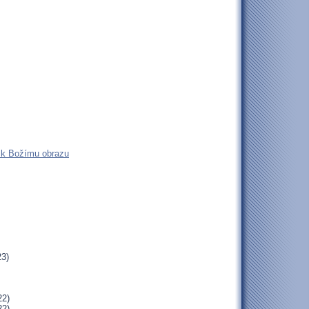
n k Božímu obrazu
23)
22)
22)