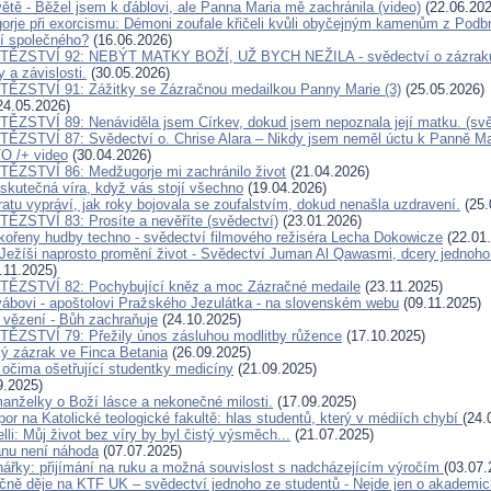
ětě - Běžel jsem k ďáblovi, ale Panna Maria mě zachránila (video)
(22.06.202
orje při exorcismu: Démoni zoufale křičeli kvůli obyčejným kamenům z Podb
jí společného?
(16.06.2026)
TĚZSTVÍ 92: NEBÝT MATKY BOŽÍ, UŽ BYCH NEŽILA - svědectví o zázraku, k
 a závislosti.
(30.05.2026)
ĚZSTVÍ 91: Zážitky se Zázračnou medailkou Panny Marie (3)
(25.05.2026)
24.05.2026)
ĚZSTVÍ 89: Nenáviděla jsem Církev, dokud jsem nepoznala její matku. (svě
ĚZSTVÍ 87: Svědectví o. Chrise Alara – Nikdy jsem neměl úctu k Panně Mar
O /+ video
(30.04.2026)
ĚZSTVÍ 86: Medžugorje mi zachránilo život
(21.04.2026)
skutečná víra, když vás stojí všechno
(19.04.2026)
atu vypráví, jak roky bojovala se zoufalstvím, dokud nenašla uzdravení.
(25.
ĚZSTVÍ 83: Prosíte a nevěříte (svědectví)
(23.01.2026)
ořeny hudby techno - svědectví filmového režiséra Lecha Dokowicze
(22.01
Ježíši naprosto promění život - Svědectví Juman Al Qawasmi, dcery jednoho
.11.2025)
TĚZSTVÍ 82: Pochybující kněz a moc Zázračné medaile
(23.11.2025)
ábovi - apoštolovi Pražského Jezulátka - na slovenském webu
(09.11.2025)
 vězení - Bůh zachraňuje
(24.10.2025)
ĚZSTVÍ 79: Přežily únos zásluhou modlitby růžence
(17.10.2025)
ký zázrak ve Finca Betania
(26.09.2025)
 očima ošetřující studentky medicíny
(21.09.2025)
9.2025)
anželky o Boží lásce a nekonečné milosti.
(17.09.2025)
or na Katolické teologické fakultě: hlas studentů, který v médiích chybí
(24.
li: Můj život bez víry by byl čistý výsměch...
(21.07.2025)
nu není náhoda
(07.07.2025)
nářky: přijímání na ruku a možná souvislost s nadcházejícím výročím
(03.07.
čně děje na KTF UK – svědectví jednoho ze studentů - Nejde jen o akademic