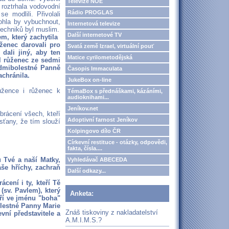
Televize NOE
, roztrhala vodovodní
Rádio PROGLAS
 modlili. Přivolali
ohla by vybuchnout,
Internetová televize
techniků byl muslim.
Další internetové TV
 který zachytila ​​
ženec darovali pro
Svatá země Izrael, virtuální pouť
dali jiný, aby ten
Matice cyrilometodějská
yl růženec ze sedmi
edmibolestné Panně
Časopis Immaculata
achránila.
JukeBox on-line
ůžence i růženec k
TémaBox s přednáškami, kázáními,
audioknihami...
Jeníkov.net
brácení všech, kteří
Adoptivní farnost Jeníkov
esťany, že tím slouží
Kolpingovo dílo ČR
Církevní restituce - otázky, odpovědi,
fakta, čísla....
 Tvé a naší Matky,
Vyhledávač ABECEDA
aše hříchy, zachraň
Další odkazy...
cení i ty, kteří Tě
 (sv. Pavlem), který
Anketa:
teří ve jménu "boha"
olestné Panny Marie
Znáš tiskoviny z nakladatelství
vní představitele a
A.M.I.M.S.?