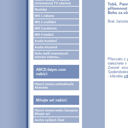
(internetová TV zdarma)
Tobě, Pann
přítomnost
Novinky
Bohu za vš
MIS 1 zábava
Brat Jarosl
MIS 2 vzdělání
MIS 3 publicist.
MIS 4 lokální
Audia hudební
Audia mluvená
Naše další internetové
televize zdarma...
Převzato z
naleznete v
Zomrel exo
ABCD.fatym.com
Sedembolest
nabízí:
- klikněte
zd
Hlavní strana vyhledávače
Abeceda
Milujte se! nabízí:
Hlavní strana webu časopisu
Milujte se!
Archiv vyšlých čísel