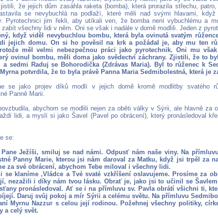
jistili, že jejich dům zasáhla raketa (bomba), která prorazila střechu, patro
astavila se nevybuchlá na podlaží, které měli nad svými hlavami, když se
y. Pyrotechnici jim řekli, aby utíkali ven, že bomba není vybuchlému a m
 zabít všechny lidi v něm. Oni se však i nadále v domě modlili. Jeden z pyro
ný, když viděl nevybuchlou bombu, která byla ovinutá svatým růžencem,
zdi jejich domu. On si ho pověsil na krk a požádal je, aby mu ten rů
rotože měl velmi nebezpečnou práci jako pyrotechnik. Oni mu však 
erý ovinul bombu, měli doma jako svědectví záchrany. Zjistili, že to b
i a sedmi Raduj se Bohorodička (Zdrávas Maria). Byl to růženec k S
 Myrna potvrdila, že to byla právě Panna Maria Sedmibolestná, která je z
e se jako projev díků modlí v jejich domě kromě modlitby svatého r
né Panně Marii.
ovzbudila, abychom se modlili nejen za oběti války v Sýrii, ale hlavně za o
raždí lidi, a myslí si jako Šavel (Pavel po obrácení), který pronásledoval kř
e se:
 Pane Ježíši, smiluj se nad námi. Odpusť nám naše viny. Na přímluvu
tné Panny Marie, kterou jsi nám daroval za Matku, když jsi trpěl za n
e za své obrácení, abychom Tebe miloval i všechny lidi.
 se klaníme ,Vládce a Tvé svaté vzkříšení oslavujeme. Prosíme za obrá
jí, nezažili i díky nám tvou lásku. Obrať je, jako jsi to učinil se Šavlem
esťany pronásledoval. Ať se i na přímluvu sv. Pavla obrátí všichni ti, k
bíjejí. Daruj svůj pokoj a mír Sýrii a celému světu. Na přímluvu Sedmib
ní Myrnu Nazzur s celou její rodinou. Požehnej všechny politiky, círke
 a celý svět.