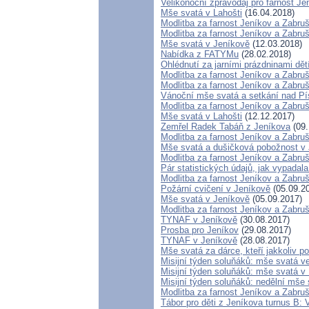
Velikonoční zpravodaj pro farnost J
Mše svatá v Lahošti
(16.04.2018)
Modlitba za farnost Jeníkov a Zabru
Modlitba za farnost Jeníkov a Zabru
Mše svatá v Jeníkově
(12.03.2018)
Nabídka z FATYMu
(28.02.2018)
Ohlédnutí za jarními prázdninami dět
Modlitba za farnost Jeníkov a Zabru
Modlitba za farnost Jeníkov a Zabru
Vánoční mše svatá a setkání nad P
Modlitba za farnost Jeníkov a Zabru
Mše svatá v Lahošti
(12.12.2017)
Zemřel Radek Tabáň z Jeníkova
(09.
Modlitba za farnost Jeníkov a Zabru
Mše svatá a dušičková pobožnost v
Modlitba za farnost Jeníkov a Zabru
Pár statistických údajů, jak vypada
Modlitba za farnost Jeníkov a Zabru
Požární cvičení v Jeníkově
(05.09.2
Mše svatá v Jeníkově
(05.09.2017)
Modlitba za farnost Jeníkov a Zabru
TYNAF v Jeníkově
(30.08.2017)
Prosba pro Jeníkov
(29.08.2017)
TYNAF v Jeníkově
(28.08.2017)
Mše svatá za dárce, kteří jakkoliv po
Misijní týden soluňáků: mše svatá v
Misijní týden soluňáků: mše svatá 
Misijní týden soluňáků: nedělní mše
Modlitba za farnost Jeníkov a Zabru
Tábor pro děti z Jeníkova turnus B: 