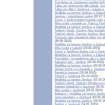
Pozvánka na "postavení nového kří
Tábor pro jeníkovské děti středa, čtv
Tábor pro děti z Jeníkova - sobota a
Modlitba za farnost Jeníkov a Zabru
Jeníkov - prázdninový pobyt
(02.07.
Zvony z jeníkovského kostela znějí
Mše svatá v kostele sv. Petra a Pav
Modlitba za farnost Jeníkov a Zabru
Teplický deník: Ozvěny Noci kostelů
Teplický deník: Farnost Jeníkov láká
Pomozte nám uskutečnit tábor pro dět
(30.05.2015)
Modlitba za farnost Jeníkov a Zabru
Mše svatá v Lahošti
(23.05.2015)
Zvony z Jeníkova budou znít v Čes
Modlitba za farnost Jeníkov a Zabru
Pozvánka - na společnou akci v Jen
Adorační den - Jeníkov
(20.04.2015)
Modlitba za farnost Jeníkov
(20.04.2
Opraví sochu sv.Leonarda v Jeníkov
Benefiční koncert
(18.04.2015)
Víkend v Jeníkově
(31.03.2015)
Modlitba za farnost Jeníkov
(21.03.2
Teplický deník: Setkání tříkrálovýc
Setkání koledníků v Duchově
(26.02
Mše svatá v Jeníkově
(19.02.2015)
Adorace + modlitba za farnost Jen
Jarní prázdniny v Jeníkově
(03.02.20
Modlitba za farnost Jeníkov
(24.01.2
Betlém v Jeníkově
(14.01.2015)