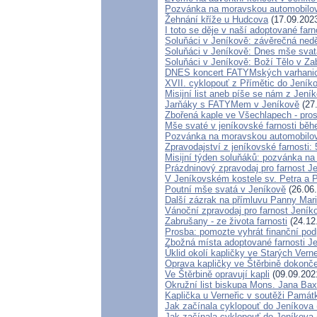
Pozvánka na moravskou automobilov
Žehnání kříže u Hudcova
(17.09.202
I toto se děje v naší adoptované farn
Soluňáci v Jeníkově: závěrečná ned
Soluňáci v Jeníkově: Dnes mše svatá
Soluňáci v Jeníkově: Boží Tělo v Z
DNES koncert FATYMských varhanic
XVII. cyklopouť z Přímětic do Jeník
Misijní list aneb píše se nám z Jení
Jarňáky s FATYMem v Jeníkově
(27
Zbořená kaple ve Všechlapech - pro
Mše svaté v jeníkovské farnosti bě
Pozvánka na moravskou automobilov
Zpravodajství z jeníkovské farnosti: 
Misijní týden soluňáků: pozvánka na
Prázdninový zpravodaj pro farnost J
V Jeníkovském kostele sv. Petra a P
Poutní mše svatá v Jeníkově
(26.06
Další zázrak na přímluvu Panny Mari
Vánoční zpravodaj pro farnost Jení
Zabrušany - ze života farnosti
(24.12
Prosba: pomozte vyhrát finanční pod
Zbožná místa adoptované farnosti J
Úklid okolí kapličky ve Starých Verne
Oprava kapličky ve Štěrbině dokonč
Ve Štěrbině opravují kapli
(09.09.202
Okružní list biskupa Mons. Jana Ba
Kaplička u Verneřic v soutěži Památ
Jak začínala cyklopouť do Jeníkova 
Jak začínala cyklopouť do Jeníkova 