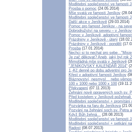
Modlitební společenství ve farnosti 
Prosba o pomoc
(24.05.2014)
Mše svatá ve farnosti Jeníkov
(28.04
Modlitební společenství ve farnos
Další akce v Jeníkově
(29.03.2014)
Pomoc pro farnost Jeníkov - na sev
Dobrodružství na severu – v Jeníkov
Pomoc v Jeníkově, adoptivní farnos
Prázdniny v Jeníkově - úterý
(18.02.
Prázdniny v Jeníkově - pondělí
(17.0
Prosba
(17.01.2014)
Nechci si to nechat pro sebe..."Misi
Je zač děkovat? Aneb, jaký byl rok 2
Mimořádná mše svatá v Jeníkově
(2
"JENÍKOVSKÝ KALENDÁŘ 2014"
(2
1,-Kč denně po dobu adventní pro J
Křest v adoptivní farnosti Jeníkov
(06
Bláznovství, nesmysl… nebo věrnos
100 x 1000 nebo 1000 x 100
(19.11.2
Překvapení
(07.11.2013)
Žehnání nově opravených soch sv. P
Před kostelem v Jeníkově požehnal
Modlitební společenství + promítání 
Pozvánka na faru do Jeníkova
(21.09
Pozvání na žehnání soch sv. Petra 
Když Bůh žehná…
(28.08.2013)
Modlitební společenství ve farnosti 
Modlitební společenství + setkání na
Radost
(08.07.2013)