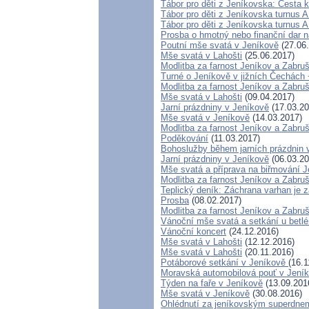
Tábor pro děti z Jeníkovska: Cesta k
Tábor pro děti z Jeníkovska turnus A
Tábor pro děti z Jeníkovska turnus A
Prosba o hmotný nebo finanční dar na
Poutní mše svatá v Jeníkově
(27.06
Mše svatá v Lahošti
(25.06.2017)
Modlitba za farnost Jeníkov a Zabru
Turné o Jeníkově v jižních Čechách 
Modlitba za farnost Jeníkov a Zabru
Mše svatá v Lahošti
(09.04.2017)
Jarní prázdniny v Jeníkově
(17.03.20
Mše svatá v Jeníkově
(14.03.2017)
Modlitba za farnost Jeníkov a Zabru
Poděkování
(11.03.2017)
Bohoslužby během jarních prázdnin 
Jarní prázdniny v Jeníkově
(06.03.20
Mše svatá a příprava na biřmování 
Modlitba za farnost Jeníkov a Zabruš
Teplický deník: Záchrana varhan je z
Prosba
(08.02.2017)
Modlitba za farnost Jeníkov a Zabru
Vánoční mše svatá a setkání u betl
Vánoční koncert
(24.12.2016)
Mše svatá v Lahošti
(12.12.2016)
Mše svatá v Lahošti
(20.11.2016)
Potáborové setkání v Jeníkově
(16.1
Moravská automobilová pouť v Jení
Týden na faře v Jeníkově
(13.09.201
Mše svatá v Jeníkově
(30.08.2016)
Ohlédnutí za jeníkovským superdne