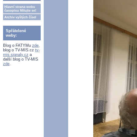
Hlavní strana webu
časopisu Milujte se!
Archiv vyšlých čísel
Spřátelené
weby:
Blog o FATYMu
zde
,
blog o TV-MIS.cz
tv-
mis.signaly.cz
a
další blog o TV-MIS
zde
.