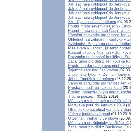
Jak začínala cyklopouť do Jeníkova 
Jak začínala cyklopouť do Jeníkova 
Jak začínala cyklopouť do Jeníkova 
Jak začínala cyklopouť do Jeníkova 
XVI. Cyklopouť do Jeníkova
(04.06.2
Poutní místa severních Čech - Cíno
Poutní místa severních Čech - Jení
Vánoční zpravodaj pro farnost Jení
Ohlédnutí za žehnáním kapličky v zan
Svědectví: Poprvé na pouti v Jeníko
Mše svatá v Lahošti, již tento čtvrte
Koncert skupiny Nezmaři v Jeníkově
Pozvánka na žehnání kapličky u Star
Začal tábor pro děti z Jeníkovska tu
Prosíme o dar na zprovoznění zvonu
Tajemná záře nad Jeníkovem
(07.03
Znojemský týdeník: Žehnání knihy o
Jáhen František z Lančova
(25.12.20
Vánoční zpravodaj pro farnost Jení
Prosba o modlitbu - aktualizace
(20.1
Prosím, pomozte svým darem zachrán
Trocha poezie...
(03.12.2019)
Mše svatá v Jeníkově a dušičková p
Moravská pouť do Jeníkova 2019
(16
Otec biskup požehnal varhany v Jen
Video z jeníkovské pouti
(01.10.2019
O žehnání varhan v Jeníkově
(26.09
Mše svatá se Soluňáky ve Štěrbině
(
Začal tábor pro děti z Duchcova, Jen