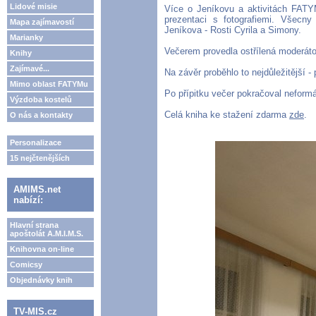
Lidové misie
Více o Jeníkovu a aktivitách FATYMu
prezentaci s fotografiemi. Všecny
Mapa zajímavostí
Jeníkova - Rosti Cyrila a Simony.
Marianky
Večerem provedla ostřílená moderáto
Knihy
Zajímavé...
Na závěr proběhlo to nejdůležitější -
Mimo oblast FATYMu
Po přípitku večer pokračoval neform
Výzdoba kostelů
Celá kniha ke stažení zdarma
zde
.
O nás a kontakty
Personalizace
15 nejčtenějších
AMIMS.net
nabízí:
Hlavní strana
apoštolát A.M.I.M.S.
Knihovna on-line
Comicsy
Objednávky knih
TV-MIS.cz