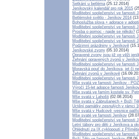
Setkání u betléma
(25.12.2014)
Jeníkovský kalendář pro rok 2015
(25
Modlitební společenství ve farnosti 
Betlémské světlo - Jeníkov 2014
(13
Bohoslužba slova + adorace v adopti
Modlitební společenství ve farnosti 
Prosba o pomoc - najde se někdo?
(3
Modlitební společenství ve farnosti 
Modlitební společenství ve farnosti 
Podzimní prázdniny v Jeníkově
(15.1
Jeníkovské zvony
(05.10.2014)
Opravené zvony jsou již ve věži jen
Žehnání opravených zvonů v Jeníko
Modlitební společenství ve farnosti 
Moravská pouť do Jeníkova, jet či ne
Žehnání zvonů v Jeníkově
(16.09.20
Modlitební společenství ve farnosti 
Mše svatá ve farnosti Jeníkov - 
Výročí 15-let adopce farnosti Jeník
Mše svatá ve farním kostele sv. Pet
Mše svatá v Lahošti
(02.08.2014)
Mše svatá v Zábrušanech + Boží Tě
Uctění památky zesnulých v rámci 100
Mše svatá v Hudcově -vesnice patříc
Mše svaté ve farnosti Jeníkov
(28.07
Modlitební společenství ve farnosti 
Letní tábory pro děti z Jeníkova a ok
Ohlédnutí za IX.cyklopoutí z Přímět
Modlitební společenství ve farnosti 
Boží Tělo ve farnosti Jeníkov
(08.06