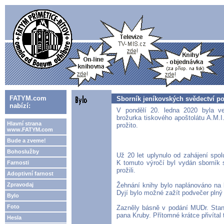
FATYM.com
Sborník jeníkovských svědectví p
nabízí:
V pondělí 20. ledna 2020 byla v
brožurka tiskového apoštolátu A.M.I
Hlavní strana
prožito.
www.FATYM.com
Bude a zveme!
Bohoslužby
Už 20 let uplynulo od zahájení sp
K tomuto výročí byl vydán sborník 
Farnosti
prožili.
Adoptivní farnost
Zpravodaj
Žehnání knihy bylo naplánováno na
Dyjí bylo možné zažít podvečer plný 
Bylo
Foto
Zazněly básně v podání MUDr. Stan
pana Kruby. Přítomné krátce přivítal
Hesla