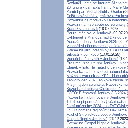
Rozloučili jsme se bratrem Michalem
20. února - památka Panny Marie Ma
Zemřel pan Michal Stohl z Oseku
(0
Další nová vitráž v jeníkovském kos
Pozvánka na moravskou automobilov
Pozvání na mše svaté se Soluňáky
(
Krádež v Jeníkově
(10.07.2025)
Poutní mše sv. v Jeníkově
(05.07.20
Cyklopouť z Vranova nad Dyjí do Je
Adorační den v Jeníkově 2025
(23.04
V neděli si připomeneme jeníkovské 
Zveme na jarní prázdniny s FATYMe
Silvestr v Jeníkově
(10.01.2025)
Vánoční mše svatá v Jeníkově
(16.1
Prosíme, hlasujte pro Jeníkov - hla
Článek v listu Heimatruf o Jeníkově
(
Pozvánka na moravskou automobilov
Možnost vstoupit do KPJ - klubu přá
Teplický deník: V Jeníkově žehnal n
Misijní týden soluňáků: Papežský nu
Kázání arcibiskupa Okola při mši sv
FOTO: Biřmování Jeníkov 8.6.2024
(
Pozvánka na biřmování v Jeníkově
(
18. 4. si připomínáme výroční datum
Jarní prázdniny 2024 - na FATYMsk
ČSOB pomáhá regionům: Děkujeme 
Ráchel Skleničková opět v Jeníkově
Gospel Night v Jeníkově
(26.12.2023
Zveme na Gospel Night v Jeníkově
(
Zveme na adventní koncert v Jeníko