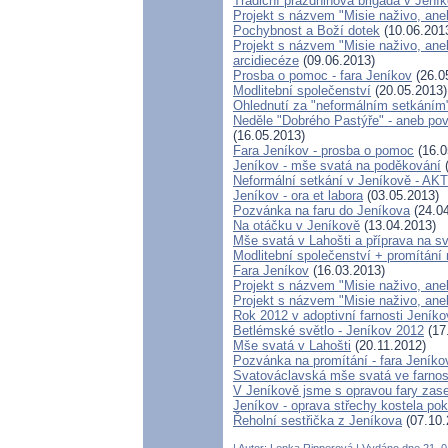
Tradiční prázdninová brigáda v Jení
Projekt s názvem "Misie naživo, aneb
Pochybnost a Boží dotek
(10.06.201
Projekt s názvem "Misie naživo, ane
arcidiecéze
(09.06.2013)
Prosba o pomoc - fara Jeníkov
(26.0
Modlitební společenství
(20.05.2013)
Ohlednutí za "neformálním setkáním
Neděle "Dobrého Pastýře" - aneb pov
(16.05.2013)
Fara Jeníkov - prosba o pomoc
(16.0
Jeníkov - mše svatá na poděkování
(
Neformální setkání v Jeníkově - 
Jeníkov - ora et labora
(03.05.2013)
Pozvánka na faru do Jeníkova
(24.04
Na otáčku v Jeníkově
(13.04.2013)
Mše svatá v Lahošti a příprava na sv
Modlitební společenství + promítání 
Fara Jeníkov
(16.03.2013)
Projekt s názvem "Misie naživo, aneb
Projekt s názvem "Misie naživo, ane
Rok 2012 v adoptivní farnosti Jeníko
Betlémské světlo - Jeníkov 2012
(17
Mše svatá v Lahošti
(20.11.2012)
Pozvánka na promítání - fara Jeníko
Svatováclavská mše svatá ve farnos
V Jeníkově jsme s opravou fary zase 
Jeníkov - oprava střechy kostela pok
Řeholní sestřička z Jeníkova
(07.10.