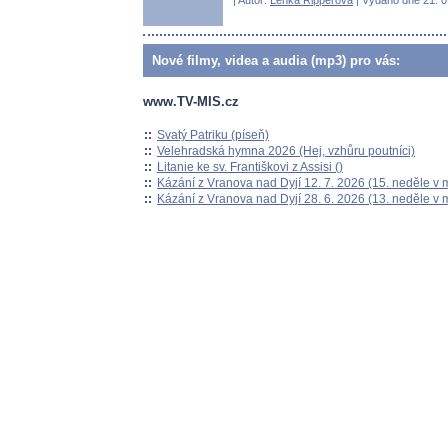
| Autor:
Lenka Ripperová
| Vydáno dne 21. 01
Nové filmy, videa a audia (mp3) pro vás:
www.TV-MIS.cz
::
Svatý Patriku (píseň)
::
Velehradská hymna 2026 (Hej, vzhůru poutníci)
::
Litanie ke sv. Františkovi z Assisi ()
::
Kázání z Vranova nad Dyjí 12. 7. 2026 (15. neděle v 
::
Kázání z Vranova nad Dyjí 28. 6. 2026 (13. neděle v 