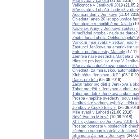
Mše svatá v Lahošti
(27.05.2019)
Velikonoce v Jeníkově 2019
(21.05.2
Mše svatá v Lahošti, bude již v úterý
Adorační den v Jeníkově
(11.04.2019
Ohlednutí aneb 20 let spolupráce fa
Pamatujme v modlitbě na Davida
(10
Kaple sv. Anny v Jeníkově soutěží 
Mimořádná prosba - najde se dárce?
Znáte Jana Lohelia Oehlschlägela? 
Vánoční mše svatá + setkání nad P
Zástupci Jeníkova na americkém vel
Foto z pohřbu sestry Marcely
(17.11.
Zemřela naše sestřička Marcela z J
Hlasujte pro kapli sv. Anny V Jeníko
Mše svatá a dušičková pobožnost v
Ohlédnutí za moravskou automobilov
Klub přátel Jeníkova - KPJ
(03.10.20
Dárek pro Irču
(05.08.2018)
Začal tábor pro děti z Jeníkova a oko
Tábor pro děti z Jeníkova a okolí: ne
Tábor pro děti z Jeníkova a okolí ná
Prosba - napište svědectví souvisej
Jeníkovské varhany vyhrály - děkuje
Jeníkov v České televizi
(26.06.2018
Mše svatá v Lahošti
(21.06.2018)
Návštěva na Mírově
(10.06.2018)
XIII. cyklopouť do Jeníkova 2018 - 
Prosba: pomozte v posledních dnech 
záchranu varhan kostela v Jeníkově
Stráníci a Žalman v Jeníkově
(04.05