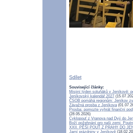
Sdílet
Související články:
Misijní týden soluňáků v Jeníkově: 
Jeníkovský kalendář 2027
(15.07.20
ČSOB pomáhá regionům: Jeníkov zvít
Závažná prosba z Jeníkova
(01.07.2
Prosba: pomozte vyhrát finanční podp
(28.05.2026)
Cyklopouť z Vranova nad Dyjí do Je
Boží požehnání pro naši zemi. Poutn
XXII. PĚŠÍ POUŤ Z PRAHY DO JE
Jarní prázdniny v Jeníkově
(18.02.20