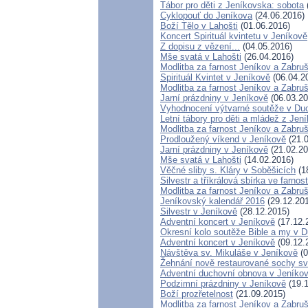
Tábor pro děti z Jeníkovska: sobota
Cyklopouť do Jeníkova
(24.06.2016)
Boží Tělo v Lahošti
(01.06.2016)
Koncert Spirituál kvintetu v Jeníkově
Z dopisu z vězení...
(04.05.2016)
Mše svatá v Lahošti
(26.04.2016)
Modlitba za farnost Jeníkov a Zabru
Spirituál Kvintet v Jeníkově
(06.04.2
Modlitba za farnost Jeníkov a Zabru
Jarní prázdniny v Jeníkově
(06.03.20
Vyhodnocení výtvarné soutěže v Du
Letní tábory pro děti a mládež z Jení
Modlitba za farnost Jeníkov a Zabru
Prodloužený víkend v Jeníkově
(21.0
Jarní prázdniny v Jeníkově
(21.02.20
Mše svatá v Lahošti
(14.02.2016)
Věčné sliby s. Kláry v Soběšicích
(1
Silvestr a tříkrálová sbírka ve farnos
Modlitba za farnost Jeníkov a Zabru
Jeníkovský kalendář 2016
(29.12.20
Silvestr v Jeníkově
(28.12.2015)
Adventní koncert v Jeníkově
(17.12.
Okresní kolo soutěže Bible a my v 
Adventní koncert v Jeníkově
(09.12.
Návštěva sv. Mikuláše v Jeníkově
(0
Žehnání nově restaurované sochy sv
Adventní duchovní obnova v Jeníko
Podzimní prázdniny v Jeníkově
(19.1
Boží prozřetelnost
(21.09.2015)
Modlitba za farnost Jeníkov a Zabru