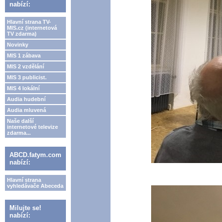
nabízí:
Hlavní strana TV-
MIS.cz (internetová
TV zdarma)
Novinky
MIS 1 zábava
MIS 2 vzdělání
MIS 3 publicist.
MIS 4 lokální
Audia hudební
Audia mluvená
Naše další
internetové televize
zdarma...
ABCD.fatym.com
nabízí:
Hlavní strana
vyhledávače Abeceda
Milujte se!
nabízí: