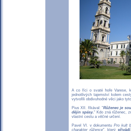
A co říci o svaté hoře Varese, 
jednotlivých tajemství kolem cest
vytvořili obdivuhodné věci jako tyto
Pius XII. říkával: "
Růženec je sou
dějin spásy.
" Kdo zná růženec, z
vlastní cestu a věčné určení.
Pavel VI. v dokumentu
Pro kult 
charakter růžence
", který
přivád