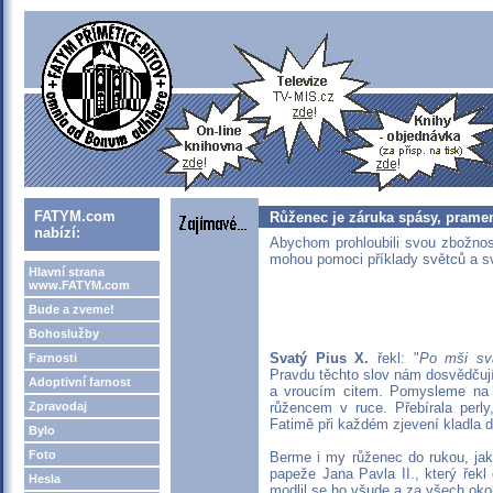
FATYM.com
Růženec je záruka spásy, pramen
nabízí:
Abychom prohloubili svou zbožno
mohou pomoci příklady světců a sv
Hlavní strana
www.FATYM.com
Bude a zveme!
Bohoslužby
Svatý Pius X.
řekl: "
Po mši sva
Farnosti
Pravdu těchto slov nám dosvědčují
Adoptivní farnost
a vroucím citem. Pomysleme na P
Zpravodaj
růžencem v ruce. Přebírala perly
Fatimě při každém zjevení kladla 
Bylo
Foto
Berme i my růženec do rukou, jak
papeže Jana Pavla II., který řekl 
Hesla
modlil se ho všude a za všech okol