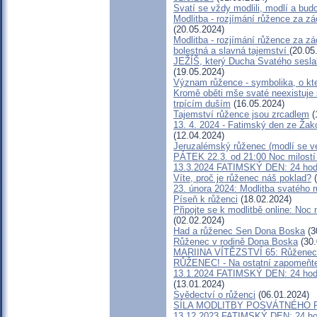
Svatí se vždy modlili, modlí a bud
Modlitba - rozjímání růžence za zá
(20.05.2024)
Modlitba - rozjímání růžence za zá
bolestná a slavná tajemství
(20.05
JEŽÍŠ, který Ducha Svatého seslal
(19.05.2024)
Význam růžence - symbolika, o kte
Kromě oběti mše svaté neexistuje 
trpícím duším
(16.05.2024)
Tajemství růžence jsou zrcadlem
(
13. 4. 2024 - Fatimský den ze Žako
(12.04.2024)
Jeruzalémský růženec (modlí se v
PÁTEK 22.3. od 21:00 Noc milostí
13.3.2024 FATIMSKÝ DEN: 24 hod
Víte, proč je růženec náš poklad?
(
23. února 2024: Modlitba svatého r
Píseň k růženci
(18.02.2024)
Připojte se k modlitbě online: Noc
(02.02.2024)
Had a růženec Sen Dona Boska
(3
Růženec v rodině Dona Boska
(30.
MARIINA VÍTĚZSTVÍ 65: Růženec př
RŮŽENEC! - Na ostatní zapomeňte -
13.1.2024 FATIMSKÝ DEN: 24 hodin
(13.01.2024)
Svědectví o růženci
(06.01.2024)
SÍLA MODLITBY POSVÁTNÉHO 
13.12.2023 FATIMSKÝ DEN: 24 hod