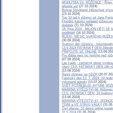
MODLITBA SV. RŮŽENCE - Říjen - 31
připojte se!
(27.10.2024)
Biskup Strickland zdůrazňuje význ
(23.10.2024)
Top 10 rad k růženci od Jana Pavla
Floridští katolíci pořádají růženc
dodatek
(21.10.2024)
18. října 2024 - MILION DĚTÍ SE 
modlitbě!
(16.10.2024)
ŘÍJEN - MĚSÍC SVATÉHO RŮŽENCE 
(30.09.2024)
Světový den růžence - mezinárodní
13.9.2024 FATIMSKÝ DEN 24hodino
PŘIPOJTE SE ONLINE
(13.09.202
Pro ďábla není nic horšího než růž
(07.09.2024)
Las Lajas - zázračný obraz vyobra
Úterý 13.8. FATIMSKÝ DEN 24h růž
(13.08.2024)
Ranní růženec se SDZR
(20.07.20
Fatimský den 13. 7. 2024: 24 hod
vykonané potraty
(13.07.2024)
SVĚT POTŘEBUJE RYTÍŘE RŮ
MARIINA VÍTĚZSTVÍ 68: Růženec 
13.6. FATIMSKÝ DEN, 24 hodinový
(13.06.2024)
MARIINA VÍTĚZSTVÍ 67: JEDN
TÍSNI a VE STAVU VÁLKY
(31.05
Živý přenos: 31 denní online marat
31.5.2024
(31.05.2024)