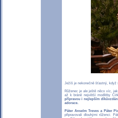
Ježíš je nekonečně šťastný, když s
Růženec je ale ještě něco víc, jak
až k bráně největší modlitby Cír
přípravou i nejlepším díkůvzdán
adorace.
Páter Anselm Treves a Páter Pi
připravovali dlouhými růženci. Pá