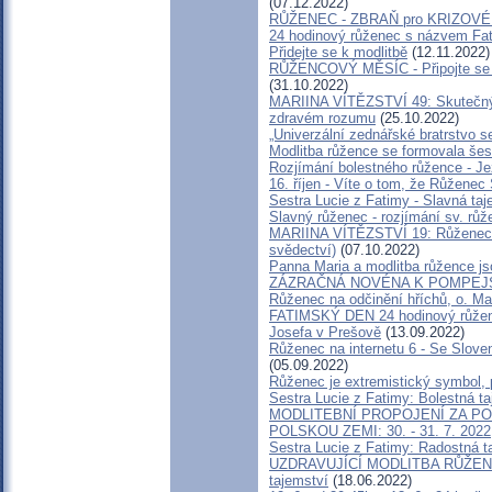
(07.12.2022)
RŮŽENEC - ZBRAŇ pro KRIZOVÉ
24 hodinový růženec s názvem Fati
Přidejte se k modlitbě
(12.11.2022)
RŮŽENCOVÝ MĚSÍC - Připojte se on
(31.10.2022)
MARIINA VÍTĚZSTVÍ 49: Skutečný p
zdravém rozumu
(25.10.2022)
„Univerzální zednářské bratrstvo s
Modlitba růžence se formovala šest
Rozjímání bolestného růžence - Je
16. říjen - Víte o tom, že Růženec 
Sestra Lucie z Fatimy - Slavná ta
Slavný růženec - rozjímání sv. rů
MARIINA VÍTĚZSTVÍ 19: Růženec zm
svědectví)
(07.10.2022)
Panna Maria a modlitba růžence js
ZÁZRAČNÁ NOVÉNA K POMPEJS
Růženec na odčinění hříchů, o. Ma
FATIMSKÝ DEN 24 hodinový růženec 
Josefa v Prešově
(13.09.2022)
Růženec na internetu 6 - Se Slove
(05.09.2022)
Růženec je extremistický symbol,
Sestra Lucie z Fatimy: Bolestná t
MODLITEBNÍ PROPOJENÍ ZA P
POLSKOU ZEMI: 30. - 31. 7. 2022
Sestra Lucie z Fatimy: Radostná 
UZDRAVUJÍCÍ MODLITBA RŮŽENC
tajemství
(18.06.2022)