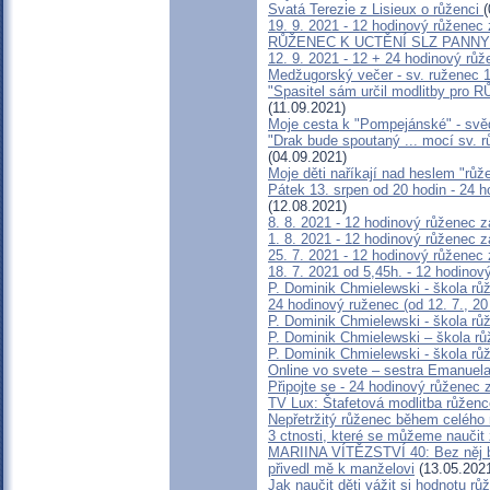
Svatá Terezie z Lisieux o růženci
(
19. 9. 2021 - 12 hodinový růženec z
RŮŽENEC K UCTĚNÍ SLZ PANNY
12. 9. 2021 - 12 + 24 hodinový růž
Medžugorský večer - sv. ruženec 
"Spasitel sám určil modlitby p
(11.09.2021)
Moje cesta k "Pompejánské" - svěde
"Drak bude spoutaný ... mocí sv. 
(04.09.2021)
Moje děti naříkají nad heslem "rů
Pátek 13. srpen od 20 hodin - 24 
(12.08.2021)
8. 8. 2021 - 12 hodinový růženec za
1. 8. 2021 - 12 hodinový růženec za
25. 7. 2021 - 12 hodinový růženec z
18. 7. 2021 od 5,45h. - 12 hodinový
P. Dominik Chmielewski - škola růž
24 hodinový ruženec (od 12. 7., 20
P. Dominik Chmielewski - škola růž
P. Dominik Chmielewski – škola rů
P. Dominik Chmielewski - škola rů
Online vo svete – sestra Emanuela
Připojte se - 24 hodinový růženec
TV Lux: Štafetová modlitba růžence
Nepřetržitý růženec během celého 
3 ctnosti, které se můžeme naučit
MARIINA VÍTĚZSTVÍ 40: Bez něj by
přivedl mě k manželovi
(13.05.202
Jak naučit děti vážit si hodnotu rů