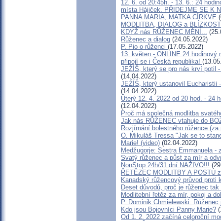
12. 6. od 20:45h. - 13. 6.: 24 ho
místa Hájiček. PŘIDEJME SE K 
PANNA MARIA, MATKA CÍRKVE
(
MODLITBA, DIALOG a BLÍZKOST.
KDYŽ nás RŮŽENEC MĚNÍ...
(25.
Růženec a dialog
(24.05.2022)
P. Pio o růženci
(17.05.2022)
13. květen - ONLINE 24 hodinový m
připojí se i Česká republika!
(13.05
JEŽÍŠ, který se pro nás krví potil 
(14.04.2022)
JEŽÍŠ, který ustanovil Eucharistii 
(14.04.2022)
Úterý 12. 4. 2022 od 20 hod. - 24 
(12.04.2022)
Proč má společná modlitba svatéh
Jak nás RŮŽENEC vtahuje do BO
Rozjímání bolestného růžence (za 
O. Mikuláš Tressa "Jak se to st
Marie! (video)
(02.04.2022)
Medžugorje: Sestra Emmanuela - z
Svatý růženec a půst za mír a odvr
NonStop 24h/31 dní NAŽIVO!!!
(29
ŘETĚZEC MODLITBY A POSTU za n
Kanadský růžencový průvod proti k
Deset důvodů, proč je růženec ta
Modlitební řetěz za mír, pokoj a d
P. Dominik Chmielewski: Růženec
Kdo jsou Bojovníci Panny Marie?
(
Od 1. 2. 2022 začíná celoroční mo