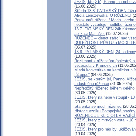
JEŽÍŠ, který tě, Panno, na nebe vz
(16.08.2025)
Středa 13.8. FATIMSKÝ DEN 24h růž
Alícia Lenczewska: O RŮŽENCI
(2
Porozumět růženci / Maria - arch
neustále vyžaduje modlitbu růženc
13.7. FATIMSKÝ DEN 24h růženec 
aplikaci MariaNet
(13.07.2025)
RŮŽENEC – klenot zářící nad vše
DŮLEŽITOST PŮSTU a MODLITB
(05.07.2025)
13.6. FATIMSKÝ DEN, 24 hodinový
(13.06.2025)
Rozjímání k růžencům (bolestný a 
večeřadla v Křenovicích
(11.06.202
Mladá konvertitka na katolickou vír
růžence“
(04.06.2025)
JEŽÍŠ, se kterým jsi, Panno, Alžbět
radostného růžence
(31.05.2025)
Nepřetržitý růženec během celého 
(30.05.2025)
JEŽÍŠ, který na nebe vstoupil - 10
(29.05.2025)
Stařenka se modlí růženec
(28.05.
Historie vzniku Pompejské novény
RŮŽENEC JE KLÍČ OTEVÍRAJÍCÍ
JEŽÍŠ, který z mrtvých vstal - 10 
(20.04.2025)
JEŽÍŠ, který pro nás byl ukřižován
(19.04.2025)