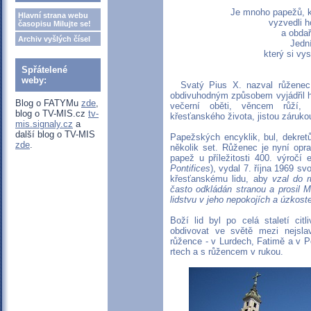
Je mnoho papežů, kt
Hlavní strana webu
vyzvedli h
časopisu Milujte se!
a obdař
Archiv vyšlých čísel
Jední
který si vys
Spřátelené
weby:
Svatý Pius X. nazval růženec 
obdivuhodným způsobem vyjádřil h
Blog o FATYMu
zde
,
večerní oběti, věncem růží, 
blog o TV-MIS.cz
tv-
křesťanského života, jistou záruk
mis.signaly.cz
a
další blog o TV-MIS
Papežských encyklik, bul, dekretů
zde
.
několik set. Růženec je nyní opra
papež u příležitosti 400. výročí 
Pontifices
), vydal 7. října 1969 s
křesťanskému lidu, aby
vzal do 
často odkládán stranou a prosil 
lidstvu v jeho nepokojích a úzkost
Boží lid byl po celá staletí c
obdivovat ve světě mezi nejslav
růžence - v Lurdech, Fatimě a v P
rtech a s růžencem v rukou.