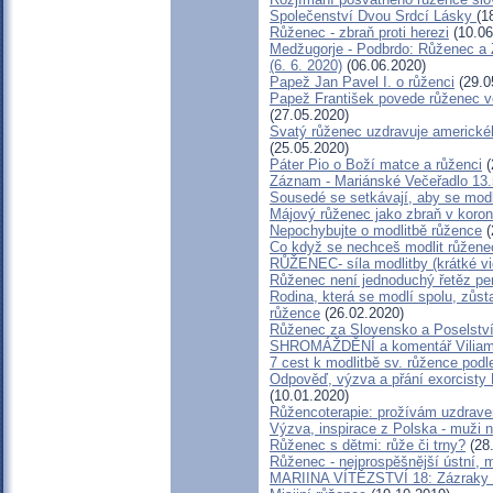
Společenství Dvou Srdcí Lásky
(1
Růženec - zbraň proti herezi
(10.06
Medžugorje - Podbrdo: Růženec a 
(6. 6. 2020)
(06.06.2020)
Papež Jan Pavel I. o růženci
(29.0
Papež František povede růženec v
(27.05.2020)
Svatý růženec uzdravuje americké
(25.05.2020)
Páter Pio o Boží matce a růženci
(
Záznam - Mariánské Večeřadlo 13.
Sousedé se setkávají, aby se modl
Májový růženec jako zbraň v koron
Nepochybujte o modlitbě růžence
(
Co když se nechceš modlit růžene
RŮŽENEC- síla modlitby (krátké vi
Růženec není jednoduchý řetěz per
Rodina, která se modlí spolu, zůst
růžence
(26.02.2020)
Růženec za Slovensko a Posels
SHROMÁŽDĚNÍ a komentář Viliam
7 cest k modlitbě sv. růžence podl
Odpověď, výzva a přání exorcisty
(10.01.2020)
Růžencoterapie: prožívám uzdrave
Výzva, inspirace z Polska - muži 
Růženec s dětmi: růže či trny?
(28
Růženec - nejprospěšnější ústní, m
MARIINA VÍTĚZSTVÍ 18: Zázraky r