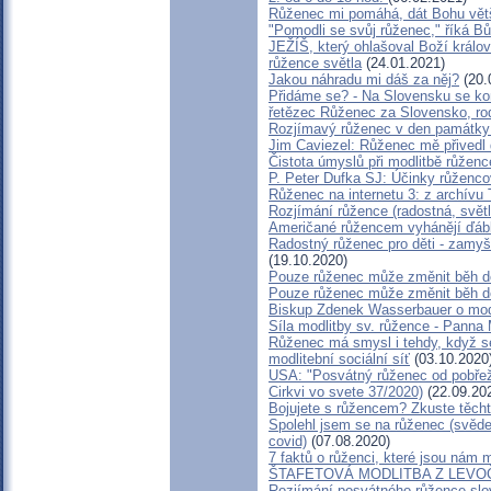
Růženec mi pomáhá, dát Bohu větš
"Pomodli se svůj růženec," říká Bů
JEŽÍŠ, který ohlašoval Boží králov
růžence světla
(24.01.2021)
Jakou náhradu mi dáš za něj?
(20.
Přidáme se? - Na Slovensku se kon
řetězec Růženec za Slovensko, rod
Rozjímavý růženec v den památky
Jim Caviezel: Růženec mě přivedl
Čistota úmyslů při modlitbě růženc
P. Peter Dufka SJ: Účinky růženco
Růženec na internetu 3: z archívu 
Rozjímání růžence (radostná, světl
Američané růžencem vyhánějí ďáb
Radostný růženec pro děti - zamy
(19.10.2020)
Pouze růženec může změnit běh děj
Pouze růženec může změnit běh dě
Biskup Zdenek Wasserbauer o mod
Síla modlitby sv. růžence - Panna
Růženec má smysl i tehdy, když s
modlitební sociální síť
(03.10.2020
USA: "Posvátný růženec od pobřeží 
Cirkvi vo svete 37/2020)
(22.09.20
Bojujete s růžencem? Zkuste těcht
Spolehl jsem se na růženec (svěd
covid)
(07.08.2020)
7 faktů o růženci, které jsou ná
ŠTAFETOVÁ MODLITBA Z LEVOČE -
Rozjímání posvátného růžence slov