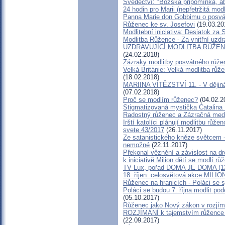
Svědectví: "Božská připomínka, a
24 hodin pro Marii (nepřetržitá mod
Panna Marie don Gobbimu o posvá
Růženec ke sv. Josefovi
(19.03.20
Modlitební iniciativa: ‎Desiatok za
Modlitba Růžence - Za vnitřní uzdr
UZDRAVUJÍCÍ MODLITBA RŮŽENCE
(24.02.2018)
Zázraky modlitby posvátného růžen
Velká Británie: Velká modlitba růž
(18.02.2018)
MARIINA VÍTĚZSTVÍ 11. - V dějiná
(07.02.2018)
Proč se modlím růženec?
(04.02.2
Stigmatizovaná mystička Catalina 
Radostný růženec a Zázračná med
Irští katolíci plánují modlitbu růže
svete 43/2017
(26.11.2017)
Ze satanistického kněze světcem -
nemožné
(22.11.2017)
Překonal věznění a závislost na dr
k iniciativě Milion dětí se modlí růž
TV Lux, pořad DOMA JE DOMA (12
18. říjen: celosvětová akce MI
Růženec na hranicích - Poláci se sj
Poláci se budou 7. října modlit podé
(05.10.2017)
Růženec jako Nový zákon v rozjímá
ROZJÍMÁNÍ k tajemstvím růžence - 
(22.09.2017)