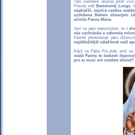
Tato zaslíbení ukazují ještě víc
Pravdu měl
Bartoloměj Longo
, 
nejdražší, nejvíce ceněna svatý
ozdobena Bohem úžasnými zázr
učinila Panna Maria.
Jeví se jako nepochybné, že
i dn
nás zachránila a zahrnula milos
Fatimě představuje jako růžen
nejdůležitější záležitosti naší ep
Když se Pátra Pia ptali, proč se
svatá Panna to laskavě doporučo
pro to musí mít zvláštní důvod?