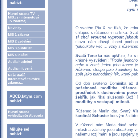
Svat
nabízí:
p
nyní 
Hlavní strana TV-
MIS.cz (internetová
TV zdarma)
O svatém Piu X. se říká, že jed
Novinky
chlapec s růžencem na krku. Svatý
MIS 1 zábava
si chci vroucně vyprosit jakouk
MIS 2 vzdělání
slova nám dávají ihned pochop
"
jakoukoliv věc ... vždy s růžence
MIS 3 publicist.
MIS 4 lokální
Svatá Terezka
nás ujišťuje, že
s
krásné vysvětlení: "
Podle jednoho
Audia hudební
nebe a zemi; jeden jeho konec je
Audia mluvená
Růženec stoupá jako kadidlový k
zpět jako blahodárný lék, který pa
Naše další
internetové televize
zdarma...
Od dob svatého Dominika až do
požehnaná modlitba růžence j
prostředek k duchovnímu povzne
ABCD.fatym.com
žebřík
, jak říkal služebník Boží 
nabízí:
modlitby a sestupují milosti.
Růženec je Mariin dar. Svatý
Vi
Hlavní strana
kardinál Schuster
lidovým žaltář
vyhledávače Abeceda
V růženci nám Maria dává sebe sa
Milujte se!
milosti a zásluhy jsou obsaženy v 
nabízí:
našemu rozjímání a jsou spojeny 