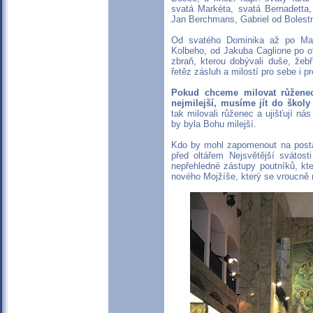
svatá Markéta, svatá Bernadetta,
Jan Berchmans, Gabriel od Bolest
Od svatého Dominika až po Mari
Kolbeho, od Jakuba Caglione po ot
zbraň, kterou dobývali duše, žeb
řetěz zásluh a milostí pro sebe i pr
Pokud chceme milovat růženec
nejmilejší, musíme jít do školy 
tak milovali růženec a ujišťují ná
by byla Bohu milejší.
Kdo by mohl zapomenout na pos
před oltářem Nejsvětější svátost
nepřehledné zástupy poutníků, kt
nového Mojžíše, který se vroucně 