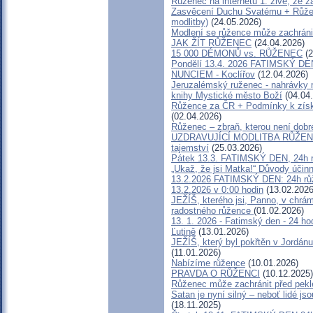
Růženec na internetu 1: živě, ze 
Zasvěcení Duchu Svatému + Růžen
modlitby)
(24.05.2026)
Modlení se růžence může zachránit
JAK ŽÍT RŮŽENEC
(24.04.2026)
15 000 DÉMONŮ vs. RŮŽENEC
(2
Pondělí 13.4. 2026 FATIMSKÝ D
NUNCIEM - Koclířov
(12.04.2026)
Jeruzalémský ruženec - nahrávky m
knihy Mystické město Boží
(04.04
Růžence za ČR + Podmínky k získ
(02.04.2026)
Růženec – zbraň, kterou není dobr
UZDRAVUJÍCÍ MODLITBA RŮŽENC
tajemství
(25.03.2026)
Pátek 13.3. FATIMSKÝ DEN, 24h rů
„Ukaž, že jsi Matka!“ Důvody účin
13.2.2026 FATIMSKÝ DEN: 24h rů
13.2.2026 v 0:00 hodin
(13.02.2026
JEŽÍŠ, kterého jsi, Panno, v chrám
radostného růžence
(01.02.2026)
13. 1. 2026 - Fatimský den - 24 hod
Ľutině
(13.01.2026)
JEŽÍŠ, který byl pokřtěn v Jordánu
(11.01.2026)
Nabízíme růžence
(10.01.2026)
PRAVDA O RŮŽENCI
(10.12.2025)
Růženec může zachránit před pe
Satan je nyní silný – neboť lidé js
(18.11.2025)