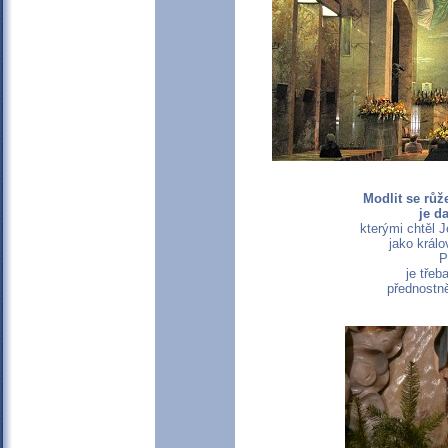
Modlit se růž
je da
kterými chtěl J
jako král
P
je třeb
přednostně