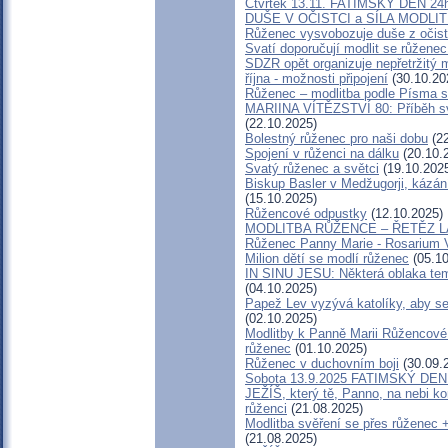
Čtvrtek 13.11. FATIMSKÝ DEN 24h
DUŠE V OČISTCI a SÍLA MODL
Růženec vysvobozuje duše z očist
Svatí doporučují modlit se růženec
SDZR opět organizuje nepřetržitý 
října - možnosti připojení
(30.10.20
Růženec – modlitba podle Písma 
MARIINA VÍTĚZSTVÍ 80: Příběh sv
(22.10.2025)
Bolestný růženec pro naši dobu
(22
Spojení v růženci na dálku
(20.10.
Svatý růženec a světci
(19.10.202
Biskup Basler v Medžugorji, kázá
(15.10.2025)
Růžencové odpustky
(12.10.2025)
MODLITBA RŮŽENCE – ŘETĚZ L
Růženec Panny Marie - Rosarium V
Milion dětí se modlí růženec
(05.10
IN SINU JESU: Některá oblaka te
(04.10.2025)
Papež Lev vyzývá katolíky, aby se 
(02.10.2025)
Modlitby k Panně Marii Růžencové 
růženec
(01.10.2025)
Růženec v duchovním boji
(30.09.
Sobota 13.9.2025 FATIMSKÝ DEN 
JEŽÍŠ, který tě, Panno, na nebi ko
růženci
(21.08.2025)
Modlitba svěření se přes růženec 
(21.08.2025)