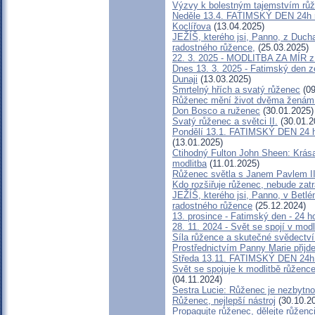
Výzvy k bolestným tajemstvím růž
Neděle 13.4. FATIMSKÝ DEN 24h r
Koclířova
(13.04.2025)
JEŽÍŠ, kterého jsi, Panno, z Ducha
radostného růžence,
(25.03.2025)
22. 3. 2025 - MODLITBA ZA MÍR z 
Dnes 13. 3. 2025 - Fatimský den ze
Dunaji
(13.03.2025)
Smrtelný hřích a svatý růženec
(09
Růženec mění život dvěma ženám 
Don Bosco a ruženec
(30.01.2025)
Svatý růženec a světci II.
(30.01.2
Pondělí 13.1. FATIMSKÝ DEN 24 hod
(13.01.2025)
Ctihodný Fulton John Sheen: Krása
modlitba
(11.01.2025)
Růženec světla s Janem Pavlem II
Kdo rozšiřuje růženec, nebude zat
JEŽÍŠ, kterého jsi, Panno, v Betlé
radostného růžence
(25.12.2024)
13. prosince - Fatimský den - 24 h
28. 11. 2024 - Svět se spojí v mo
Síla růžence a skutečné svědectví
Prostřednictvím Panny Marie přijd
Středa 13.11. FATIMSKÝ DEN 24h 
Svět se spojuje k modlitbě růžence
(04.11.2024)
Sestra Lucie: Růženec je nezbytno
Růženec, nejlepší nástroj
(30.10.2
Propagujte růženec, dělejte růženc