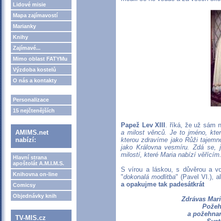
Lidové misie
Mapa zajímavostí
Marianky
Knihy
Zajímavé...
Mimo oblast FATYMu
Výzdoba kostelů
O nás a kontakty
Personalizace
15 nejčtenějších
Papež Lev XIII
. říká, že už sám n
AMIMS.net
a milost věnců. Je to jméno, kter
nabízí:
kterou zdravíme jako Růži tajemn
jako Královna vesmíru. Zdá se, j
milostí, které Maria nabízí věřícím
Hlavní strana
apoštolát A.M.I.M.S.
S vírou a láskou, s důvěrou a v
Knihovna on-line
"
dokonalá modlitba
" (Pavel VI.), 
a opakujme tak padesátkrát
Comicsy
Objednávky knih
Zdrávas Mari
Požeh
a požehnan
TV-MIS.cz