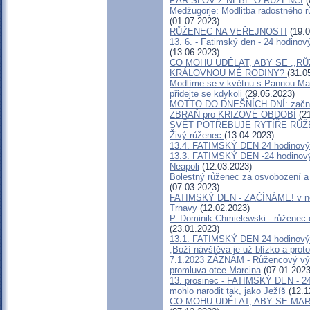
PÁR SLOV Z NEBE O RUŽENCI
(
Medžugorje: Modlitba radostného r
(01.07.2023)
RŮŽENEC NA VEŘEJNOSTI
(19.0
13. 6. - Fatimský den - 24 hodinov
(13.06.2023)
CO MOHU UDĚLAT, ABY SE ,,R
KRÁLOVNOU MÉ RODINY?
(31.0
Modlíme se v květnu s Pannou Mari
přidejte se kdykoli
(29.05.2023)
MOTTO DO DNEŠNÍCH DNÍ: začněm
ZBRAŇ pro KRIZOVÉ OBDOBÍ
(21
SVĚT POTŘEBUJE RYTÍŘE RŮ
Živý růženec
(13.04.2023)
13.4. FATIMSKÝ DEN 24 hodinový
13.3. FATIMSKÝ DEN -24 hodinov
Neapoli
(12.03.2023)
Bolestný růženec za osvobození 
(07.03.2023)
FATIMSKÝ DEN - ZAČÍNÁME! v noci
Trnavy
(12.02.2023)
P. Dominik Chmielewski - růženec d
(23.01.2023)
13.1. FATIMSKÝ DEN 24 hodinov
„Boží návštěva je už blízko a proto
7.1.2023 ZÁZNAM - Růžencový výkř
promluva otce Marcina
(07.01.2023
13. prosinec - FATIMSKÝ DEN - 24
mohlo narodit tak, jako Ježíš
(12.1
CO MOHU UDĚLAT, ABY SE MA