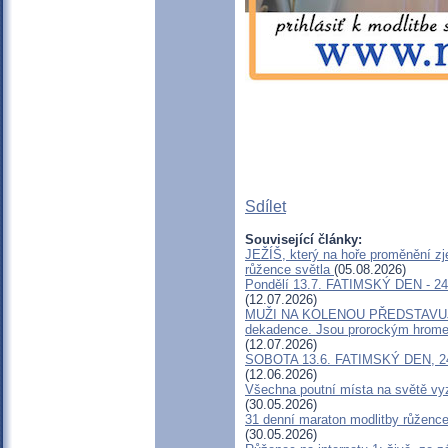
Sdílet
Související články:
JEŽÍŠ, který na hoře proměnění zje
růžence světla
(05.08.2026)
Pondělí 13.7. FATIMSKÝ DEN - 24h
(12.07.2026)
MUŽI NA KOLENOU PŘEDSTAVUJÍ 
dekadence. Jsou prorockým hromem
(12.07.2026)
SOBOTA 13.6. FATIMSKÝ DEN, 24 h
(12.06.2026)
Všechna poutní místa na světě vy
(30.05.2026)
31 denní maraton modlitby růžence
(30.05.2026)