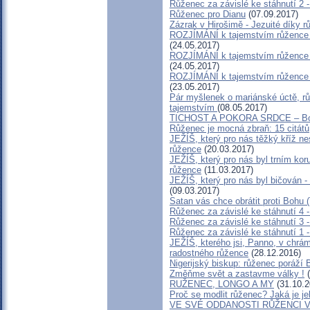
Růženec za závislé ke stáhnutí 2 
Růženec pro Dianu
(07.09.2017)
Zázrak v Hirošimě - Jezuité díky 
ROZJÍMÁNÍ k tajemstvím růžence - 
(24.05.2017)
ROZJÍMÁNÍ k tajemstvím růžence - 
(24.05.2017)
ROZJÍMÁNÍ k tajemstvím růžence - 
(23.05.2017)
Pár myšlenek o mariánské úctě, rů
tajemstvím
(08.05.2017)
TICHOST A POKORA SRDCE – Bol
Růženec je mocná zbraň: 15 citátů,
JEŽÍŠ, který pro nás těžký kříž ne
růžence
(20.03.2017)
JEŽÍŠ, který pro nás byl trním kor
růžence
(11.03.2017)
JEŽÍŠ, který pro nás byl bičován -
(09.03.2017)
Satan vás chce obrátit proti Bohu 
Růženec za závislé ke stáhnutí 4 -
Růženec za závislé ke stáhnutí 3 
Růženec za závislé ke stáhnutí 1 
JEŽÍŠ, kterého jsi, Panno, v chrámě
radostného růžence
(28.12.2016)
Nigerijský biskup: růženec poráží
Změňme svět a zastavme války !
(
RUŽENEC, LONGO A MY
(31.10.2
Proč se modlit růženec? Jaká je j
VE SVÉ ODDANOSTI RŮŽENCI 