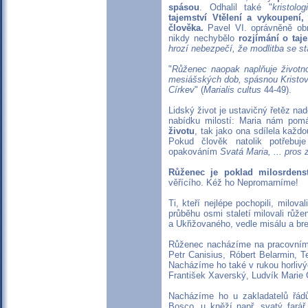
spásou
. Odhalil také "
kristolo
tajemství Vtělení a vykoupení,
člověka.
Pavel VI. oprávněně obn
nikdy nechybělo
rozjímání o taj
hrozí nebezpečí, že modlitba se s
"
Růženec naopak naplňuje životnos
mesiášských dob, spásnou Kristovu
Církev
" (
Marialis cultus
44-49).
Lidský život je ustavičný řetěz nad
nabídku milostí: Maria nám po
životu
, tak jako ona sdílela každ
Pokud člověk natolik potřebuj
opakováním
Svatá Maria, ... pros 
Růženec je poklad milosrdenst
věřícího. Kéž ho Nepromarníme!
Ti, kteří nejlépe pochopili, milova
průběhu osmi staletí milovali růž
a Ukřižovaného, ​​vedle misálu a bre
Růženec nacházíme na pracovním st
Petr Canisius, Róbert Belarmin, Te
Nacházíme ho také v rukou horlivýc
František Xaverský, Ludvík Marie G
Nacházíme ho u zakladatelů řádů,
Bosco, u kněží např. svatý farář