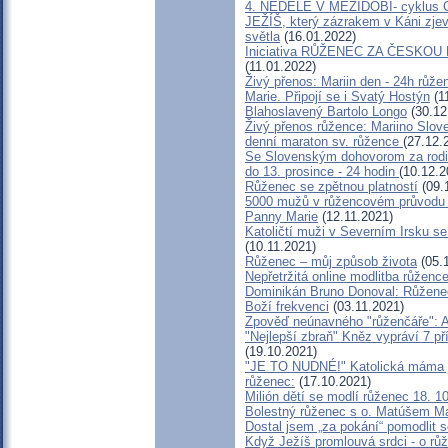
4. NEDĚLE V MEZIDOBÍ- cyklus 
JEŽÍŠ, který zázrakem v Káni zjevi
světla
(16.01.2022)
Iniciativa RŮŽENEC ZA ČESKOU R
(11.01.2022)
Živý přenos: Mariin den - 24h růž
Marie. Připojí se i Svatý Hostýn
(1
Blahoslavený Bartolo Longo
(30.12
Živý přenos růžence: Mariino Slov
denní maraton sv. růžence
(27.12.
Se Slovenským dohovorom za ro
do 13. prosince - 24 hodin
(10.12.2
Růženec se zpětnou platností
(09.
5000 mužů v růžencovém průvodu 
Panny Marie
(12.11.2021)
Katoličtí muži v Severním Irsku se
(10.11.2021)
Růženec – můj způsob života
(05.
Nepřetržitá online modlitba růženc
Dominikán Bruno Donoval: Růženec 
Boží frekvenci
(03.11.2021)
Zpověď neúnavného "růženčáře": A
"Nejlepší zbraň" Kněz vypráví 7 př
(19.10.2021)
"JE TO NUDNÉ!" Katolická máma j
růženec:
(17.10.2021)
Milión dětí se modlí růženec 18. 1
Bolestný růženec s o. Matúšem M
Dostal jsem „za pokání“ pomodlit s
Když Ježíš promlouvá srdci - o rů