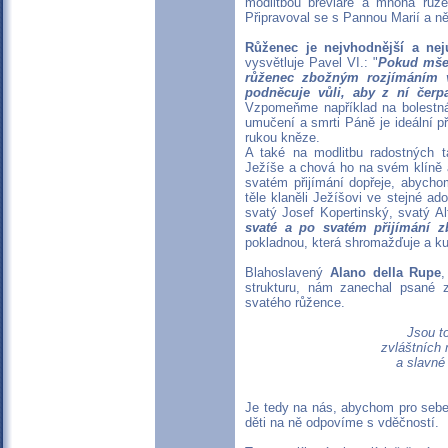
modlitbou breviáře a mnoha růže
Připravoval se s Pannou Marií a něk
Růženec je nejvhodnější a nej
vysvětluje Pavel VI.: "
Pokud mše 
růženec zbožným rozjímáním v
podněcuje vůli, aby z ní čerp
Vzpomeňme například na bolestná
umučení a smrti Páně je ideální př
rukou kněze.
A také na modlitbu radostných ta
Ježíše a chová ho na svém klíně 
svatém přijímání dopřeje, abych
těle klaněli Ježíšovi ve stejné ad
svatý Josef Kopertinský, svatý Al
svaté a po svatém přijímání 
pokladnou, která shromažďuje a ku
Blahoslavený
Alano della Rupe
,
strukturu, nám zanechal psané za
svatého růžence.
Jsou t
zvláštních 
a slavné
Je tedy na nás, abychom pro sebe 
děti na ně odpovíme s vděčností.