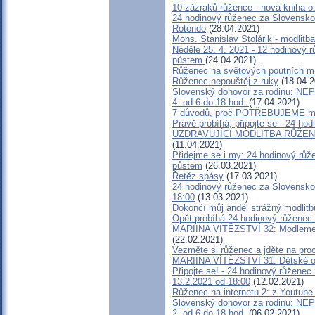
10 zázraků růžence - nová kniha o
24 hodinový růženec za Slovensko
Rotondo
(28.04.2021)
Mons. Stanislav Stolárik - modlitb
Neděle 25. 4. 2021 - 12 hodinový r
půstem
(24.04.2021)
Růženec na světových poutních m
Růženec nepouštěj z ruky
(18.04.2
Slovenský dohovor za rodinu: 
4. od 6 do 18 hod.
(17.04.2021)
7 důvodů, proč POTŘEBUJEME mod
Právě probíhá, připojte se - 24 ho
UZDRAVUJÍCÍ MODLITBA RŮŽENC
(11.04.2021)
Přidejme se i my: 24 hodinový růže
půstem
(26.03.2021)
Řetěz spásy
(17.03.2021)
24 hodinový růženec za Slovensko 
18:00
(13.03.2021)
Dokončí můj anděl strážný modlit
Opět probíhá 24 hodinový růženec z
MARIINA VÍTĚZSTVÍ 32: Modleme s
(22.02.2021)
Vezměte si růženec a jděte na pr
MARIINA VÍTĚZSTVÍ 31: Dětské on
Připojte se! - 24 hodinový růžene
13.2.2021 od 18:00
(12.02.2021)
Růženec na internetu 2: z Youtube
Slovenský dohovor za rodinu: 
2. od 6 do 18 hod.
(06.02.2021)