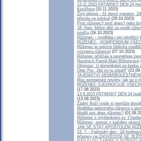
13.11.2023 FATIMSKÝ DEN 24 hod.
Koclířova
(15.11.2023)
Živý přenos - 31 denní maraton, 2
připojte se kdykoli
(29.10.2023)
Proč růženec? proč dnes? nebo bo
18. říjen: Milion dětí se modlí rů
spolču
(16.10.2023)
Růženec – modlitba i pro nevěřící
(
RŮŽENEC - KOMPENDIUM VŠE
Růženec je nejvíce biblická modlit
významu růžence)
(07.10.2023)
Růženec očišťuje a proměňuje zevn
Novéna k Panně Marii Růžencové
Olomouc: U dominikánů se budou 2
Otec Pio: „Dej mi tu zbraň!“
(23.09
TAJEMSTVÍ SEDMIBOLESTNÉH
Moc pompejské novény, jak se ji m
RŮŽENEC SJEDNOCUJE VŠECHN
(17.08.2023)
13.8.2023 FATIMSKÝ DEN 24 hodin
(13.08.2023)
Žádný Boží voják si nemůže dovoli
Modlitba radostného růžence v prv
Modlil ses dnes růženec?
(01.08.2
Růženec s myšlenkami sv. Charbel
Růženec, pomoc v každém okamžik
JAK SE STÁT APOŠTOLEM RŮŽ
13. 7. - Fatimský den - 24 hodinov
přípravy na ZASVĚCENÍ SE JEŽÍŠI