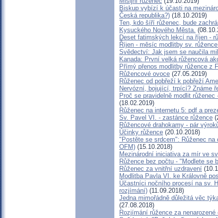
Misijní růženec
(19.10.2019)
Biskup vybízí k účasti na mezináro
Česká republika?)
(18.10.2019)
Ten, kdo šíří růženec, bude zachr
Kysuckého Nového Města.
(08.10.
Deset fatimských lekcí na říjen -
Říjen - měsíc modlitby sv. růženc
Svědectví: Jak jsem se naučila mil
Kanada: První velká růžencová akce
Přímý přenos modlitby růžence z 
Růžencové ovoce
(27.05.2019)
Růženec od pobřeží k pobřeží Amer
Nervózní, bojující, trpící? Známe ř
Proč se pravidelně modlit růženec 
(18.02.2019)
Růženec na internetu 5: pdf a pre
Sv. Pavel VI. - zastánce růžence
(
Růžencové drahokamy - pár výroků
Účinky růžence
(20.10.2018)
"Postěte se srdcem": Růženec na d
OFM)
(15.10.2018)
Mezinárodní iniciativa za mír ve sv
Růžence bez počtu - "Modlete se b
Růženec za vnitřní uzdravení
(10.1
Modlitba Pavla VI. ke Královně po
Účastníci nočního procesí na sv. 
rozjímání)
(11.09.2018)
Jedna mimořádně důležitá věc týka
(27.08.2018)
Rozjímání růžence za nenarozené 