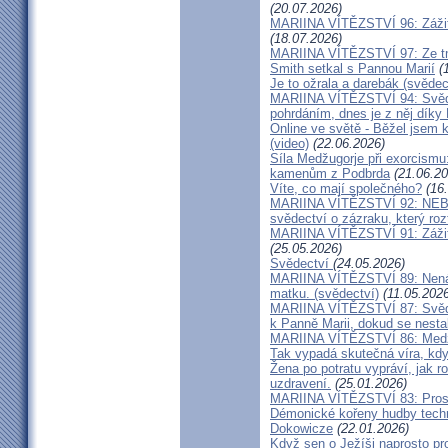
(20.07.2026)
MARIINA VÍTĚZSTVÍ 96: Zážit
(18.07.2026)
MARIINA VÍTĚZSTVÍ 97: Ze tm
Smith setkal s Pannou Marií
(1
Je to ožrala a darebák (svědec
MARIINA VÍTĚZSTVÍ 94: Svěde
pohrdáním, dnes je z něj díky
Online ve světě - Běžel jsem 
(video)
(22.06.2026)
Síla Medžugorje při exorcismu
kamenům z Podbrda
(21.06.20
Víte, co mají společného?
(16.
MARIINA VÍTĚZSTVÍ 92: NE
svědectví o zázraku, který rozt
MARIINA VÍTĚZSTVÍ 91: Zážit
(25.05.2026)
Svědectví
(24.05.2026)
MARIINA VÍTĚZSTVÍ 89: Nenávi
matku. (svědectví)
(11.05.2026
MARIINA VÍTĚZSTVÍ 87: Svědec
k Panně Marii, dokud se nest
MARIINA VÍTĚZSTVÍ 86: Medžu
Tak vypadá skutečná víra, kdy
Žena po potratu vypráví, jak r
uzdravení.
(25.01.2026)
MARIINA VÍTĚZSTVÍ 83: Prosít
Démonické kořeny hudby techn
Dokowicze
(22.01.2026)
Když sen o Ježíši naprosto p