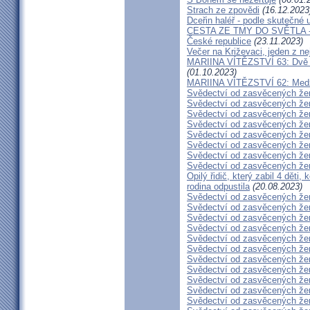
Strach ze zpovědi
(16.12.2023
Dceřin haléř - podle skutečné 
CESTA ZE TMY DO SVĚTLA - N
České republice
(23.11.2023)
Večer na Križevaci, jeden z n
MARIINA VÍTĚZSTVÍ 63: Dvě s
(01.10.2023)
MARIINA VÍTĚZSTVÍ 62: Medžug
Svědectví od zasvěcených že
Svědectví od zasvěcených že
Svědectví od zasvěcených že
Svědectví od zasvěcených že
Svědectví od zasvěcených že
Svědectví od zasvěcených že
Svědectví od zasvěcených že
Svědectví od zasvěcených že
Opilý řidič, který zabil 4 děti,
rodina odpustila
(20.08.2023)
Svědectví od zasvěcených že
Svědectví od zasvěcených že
Svědectví od zasvěcených že
Svědectví od zasvěcených že
Svědectví od zasvěcených že
Svědectví od zasvěcených že
Svědectví od zasvěcených že
Svědectví od zasvěcených že
Svědectví od zasvěcených že
Svědectví od zasvěcených že
Svědectví od zasvěcených že