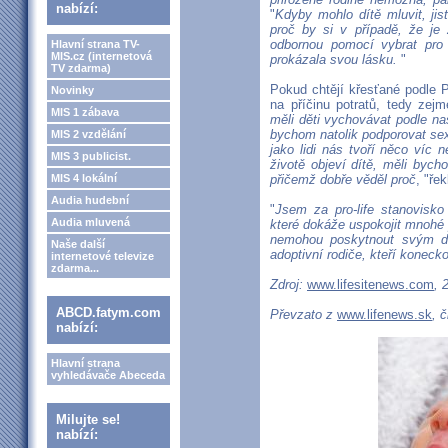
nabízí:
"
Kdyby mohlo dítě mluvit, jis
proč by si v případě, že je
odbornou pomocí vybrat pro
Hlavní strana TV-
MIS.cz (internetová
prokázala svou lásku.
"
TV zdarma)
Pokud chtějí křesťané podle P
Novinky
na příčinu potratů, tedy zejm
MIS 1 zábava
měli děti vychovávat podle na
bychom natolik podporovat sex
MIS 2 vzdělání
jako lidi nás tvoří něco víc 
MIS 3 publicist.
životě objeví dítě, měli bych
MIS 4 lokální
přičemž dobře věděl proč
, "ře
Audia hudební
"
Jsem za pro-life stanovisko
Audia mluvená
které dokáže uspokojit mnohé
nemohou poskytnout svým dě
Naše další
adoptivní rodiče, kteří konecko
internetové televize
zdarma...
Zdroj:
www.lifesitenews.com
, 
ABCD.fatym.com
Převzato z
www.lifenews.sk
, 
nabízí:
Hlavní strana
vyhledávače Abeceda
Milujte se!
nabízí: