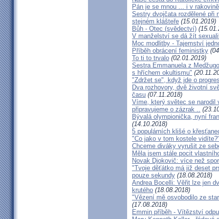
Pán je se mnou ... i v rakovin
Sestry dvojčata rozdělené při
stejném klášteře
(15.01.2019)
Bůh - Otec (svědectví)
(15.01.
V manželství se dá žít sexual
Moc modlitby - Tajemství jedn
Příběh obrácení feministky
(04
To ti to trvalo
(02.01.2019)
Sestra Emmanuela z Medžugorj
s hříchem okultismu"
(20.11.2
"Zdržet se", když jde o progre
Dva rozhovory, dvě životní sv
času
(07.11.2018)
Víme, který světec se narodil
připravujeme o zázrak ..
(23.10
Bývalá olympionička, nyní fran
(14.10.2018)
5 populárních klišé o křesťane
"Co jako v tom kostele vidíte?
Chceme diváky vyrušit ze seb
Měla jsem stále pocit vlastníh
Novak Djokovič: více než spo
"Tvoje děťátko má již deset pr
pouze sekundy
(18.08.2018)
Andrea Bocelli: Věřit lze jen
krutého
(18.08.2018)
"Vězení mě osvobodilo ze star
(17.08.2018)
Emmin příběh - Vítězství odpu