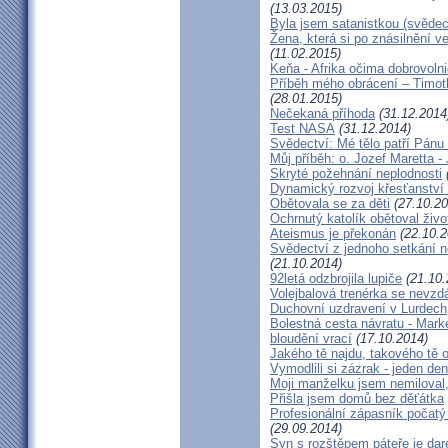
(13.03.2015)
Byla jsem satanistkou (svědec
Žena, která si po znásilnění ve 
(11.02.2015)
Keňa - Afrika očima dobrovoln
Příběh mého obrácení – Timoth
(28.01.2015)
Nečekaná příhoda
(31.12.2014
Test NASA
(31.12.2014)
Svědectví: Mé tělo patří Pán
Můj příběh: o. Jozef Maretta -
Skryté požehnání neplodnosti
Dynamický rozvoj křesťanství v
Obětovala se za děti
(27.10.20
Ochrnutý katolík obětoval živo
Ateismus je překonán
(22.10.2
Svědectví z jednoho setkání 
(21.10.2014)
92letá odzbrojila lupiče
(21.10.
Volejbalová trenérka se nevzdá
Duchovní uzdravení v Lurdech
Bolestná cesta návratu - Marké
bloudění vrací
(17.10.2014)
Jakého tě najdu, takového tě 
Vymodlili si zázrak - jeden d
Moji manželku jsem nemiloval,
Přišla jsem domů bez děťátka
Profesionální zápasník počatý 
(29.09.2014)
Syn s rozštěpem páteře je dar