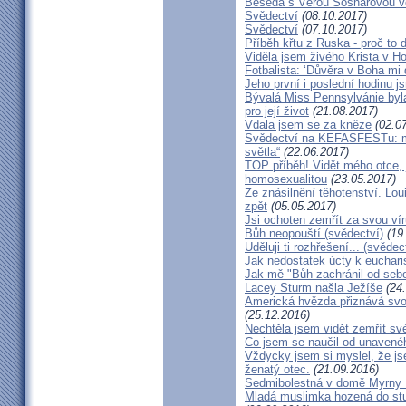
Beseda s Věrou Sosnarovou ve
Svědectví
(08.10.2017)
Svědectví
(07.10.2017)
Příběh křtu z Ruska - proč to 
Viděla jsem živého Krista v Hos
Fotbalista: ‘Důvěra v Boha mi 
Jeho první i poslední hodinu js
Bývalá Miss Pennsylvánie byla 
pro její život
(21.08.2017)
Vdala jsem se za kněze
(02.07
Svědectví na KEFASFESTu: m
světla“
(22.06.2017)
TOP příběh! Vidět mého otce, 
homosexualitou
(23.05.2017)
Ze znásilnění těhotenství. Lou
zpět
(05.05.2017)
Jsi ochoten zemřít za svou vír
Bůh neopouští (svědectví)
(19
Uděluji ti rozhřešení... (svědec
Jak nedostatek úcty k eucharist
Jak mě "Bůh zachránil od seb
Lacey Sturm našla Ježíše
(24.
Americká hvězda přiznává svou 
(25.12.2016)
Nechtěla jsem vidět zemřít své
Co jsem se naučil od unavenéh
Vždycky jsem si myslel, že j
ženatý otec.
(21.09.2016)
Sedmibolestná v domě Myrny
Mladá muslimka hozená do stud