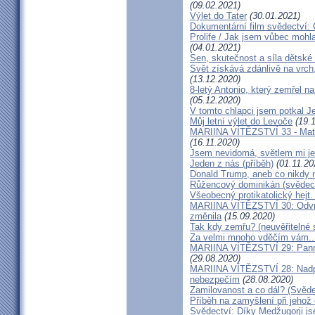
(09.02.2021)
Výlet do Tater
(30.01.2021)
Dokumentární film svědectví:
Prolife / Jak jsem vůbec mohla
(04.01.2021)
Sen, skutečnost a síla dětské 
Svět získává zdánlivě na vrch
(13.12.2020)
8-letý Antonio, který zemřel n
(05.12.2020)
V tomto chlapci jsem potkal J
Můj letní výlet do Levoče
(19.1
MARIINA VÍTĚZSTVÍ 33 - Matk
(16.11.2020)
Jsem nevidomá, světlem mi je 
Jeden z nás (příběh)
(01.11.20
Donald Trump, aneb co nikdy ne
Růžencový dominikán (svědect
Všeobecný protikatolický hejt
MARIINA VÍTĚZSTVÍ 30: Odvrát
změnila
(15.09.2020)
Tak kdy zemřu? (neuvěřitelné 
Za velmi mnoho vděčím vám..
MARIINA VÍTĚZSTVÍ 29: Panna 
(29.08.2020)
MARIINA VÍTĚZSTVÍ 28: Nadpř
nebezpečím
(28.08.2020)
Zamilovanost a co dál? (Svěde
Příběh na zamyšlení při jehož
Svědectví: Díky Medžugorji js