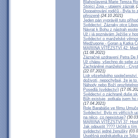
Blahoslavená Marie Tereza Roig
Stojící Zoja – utajený zázrak
(
Doopatrování rodičů - Byla to
přirozeně
(24.10.2021)
Jeden pán vyprávěl tuto přího
Svědectví: Zázraky otce Libo
Návrat k Bohu z nástrah esote
Už i já poznávám Ježíše v hos
Svědectví o manželské věrnost
Medžugorje - Goran a Katka Ču
MARIINA VÍTĚZSTVÍ 42: Medžug
(11.08.2021)
Zázračné uzdravení Petra De 
Už chápu, všechno do sebe z
Zachráněné manželství - Crysta
(22.07.2021)
Lídr vězeňského společenství
doživotí, nepochybuji, že je to
Náhody nebo Boží prozřetelno
Posedlá (svědectví)
(17.05.20
Svědectví o záchraně duše sk
Bůh existuje, potkala jsem ho
(17.04.2021)
Role Barabáše ve filmu Umučen
Svědectví: Bylo mi věřících up
na něco, co neexistuje?
(30.03
MARIINA VÍTĚZSTVÍ 37: Hostý
Jak odpustit ???? Určitě s tí
svědectví jedné ženušky
(03.0
Úspěšná podnikatelka ze Silic