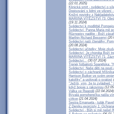
(22.01.2025)
Klinická smrt - svědectví o síl
Dopisování s lidmi ve vězení -
Knižní novinky z Nakladatelst
MARIINA VÍTĚZSTVÍ 73: Obráce
(19.11.2024)
Svědectví k modlitbě Pompejs
Svědectví: Panna Maria mě po
Různopisy naděje - Boží zásah
Marthin Richard Bessenyi
(20.
Svědectví naší čtenářky: Pomp
(20.08.2024)
Svědectví učitelky: Moje zkuš
Svědectví: Je choroba Boží tr
MARIINA VÍTĚZSTVÍ 71: Zázra
Svědectví...
(30.07.2024)
Trenér fotbalistů Španělska: "N
Svědectví: Naše děti na pout
Svědectví o záchraně hříšník
Harrison Butker ve svém proje
katolíky" a usilovali o svatost
(
"Ježíši, vím, že to zvládneš."
když bojuje s rakovinou
(12.05
Válka ve Rwandě
(22.04.2024)
Bývalá pornoherečka našla vír
církve
(21.04.2024)
Sestra Emanuela - tulák Pavel
Z Deníku exorcisty 1: Ochra
Svědectví - Bůh si mě našel (
S Bohem se nežertuje
(06.01.