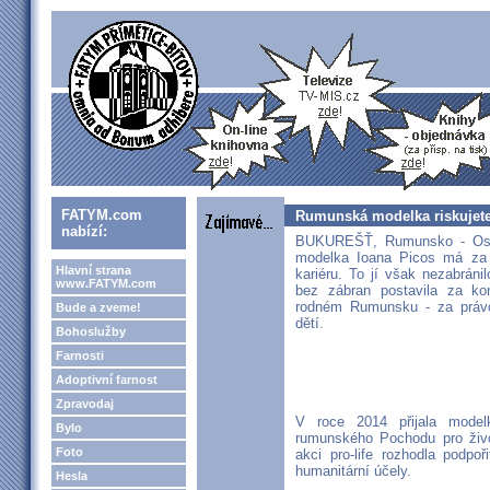
FATYM.com
Rumunská modelka riskujete k
nabízí:
BUKUREŠŤ, Rumunsko - Osma
modelka Ioana Picos má za 
Hlavní strana
kariéru. To jí však nezabrán
www.FATYM.com
bez zábran postavila za ko
rodném Rumunsku - za právo
Bude a zveme!
dětí.
Bohoslužby
Farnosti
Adoptivní farnost
Zpravodaj
V roce 2014 přijala modelk
Bylo
rumunského Pochodu pro život
Foto
akci pro-life rozhodla podpoři
humanitární účely.
Hesla