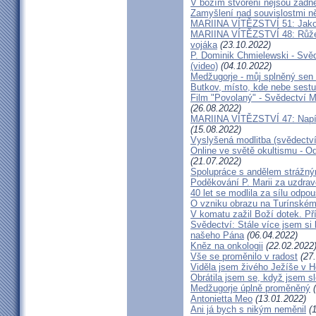
V božím stvoření nejsou žádn
Zamyšlení nad souvislostmi n
MARIINA VÍTĚZSTVÍ 51: Jako 
MARIINA VÍTĚZSTVÍ 48: Růžen
vojáka
(23.10.2022)
P. Dominik Chmielewski - Svěd
(video)
(04.10.2022)
Medžugorje - můj splněný sen 
Butkov, místo, kde nebe sest
Film "Povolaný" - Svědectví Mar
(26.08.2022)
MARIINA VÍTĚZSTVÍ 47: Napíšu
(15.08.2022)
Vyslyšená modlitba (svědectví
Online ve světě okultismu - Od 
(21.07.2022)
Spolupráce s andělem strážný
Poděkování P. Marii za uzdrav
40 let se modlila za sílu odpo
O vzniku obrazu na Turínském
V komatu zažil Boží dotek. Pří
Svědectví: Stále více jsem si
našeho Pána
(06.04.2022)
Kněz na onkologii
(22.02.2022
Vše se proměnilo v radost
(27.
Viděla jsem živého Ježíše v Ho
Obrátila jsem se, když jsem sle
Medžugorje úplně proměněný
(
Antonietta Meo
(13.01.2022)
Ani já bych s nikým neměnil
(1