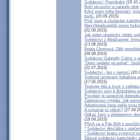
Svědectví: Proměnění
(19.10.
Boží otcovství a satanův útok
Když jsem měla šestnáct, byla
horší.
(20.09.2015)
Proč jsem a zůstávám katolík
Nejvyhledávanější porno hvězd
(01.09.2015)
Jak jeden skeptický vědec uvě
Svědectví z Medžugorje: Imma
(13.08.2015)
Beáta Chrenová: Děti nepotřeb
(09.08.2015)
Svědectví Gabrielly Colins o 
"Dnes nejdete na potrat": Sest
(22.07.2015)
Svědectví - boj s nemocí
(20.0
Světově uznávaný fotbalista 
(17.06.2015)
Teologie těla a život v celibát
Svědectví úcty k Božskému sr
Povolání je ustavičné dobrodr
Žádostivost vyhrála: Jak porno
Adoptovaná žena našla svou b
A ochutnal jsi někdy?
(27.04.2
Odkaz ženy s přelepeným okem
(18.04.2015)
Přičiň se a Pán Bůh ti pomůže
* Svědectví děvčátka v utečen
* Svědectví bratra syrských m
Děsivé svědectví katechetky z