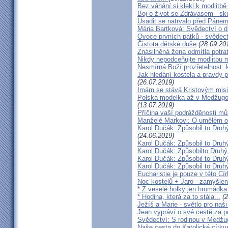
Bez váhání si klekl k modlitb
Boj o život se Zdrávasem - sk
Usadit se natrvalo před Páne
Mária Bartková: Svědectví o d
Ovoce prvních pátků - svědect
Čistota dětské duše
(28.09.20
Znásilněná žena odmítla potrat
Nikdy nepodceňujte modlitbu 
Nesmírná Boží prozřetelnost: k
Jak hledání kostela a pravdy p
(26.07.2019)
Imám se stává Kristovým mis
Polská modelka až v Medžugorj
(13.07.2019)
Příčina vaší podrážděnosti můž
Manželé Markovi: O umělém opl
Karol Dučák: Způsobil to Druh
(24.06.2019)
Karol Dučák: Způsobil to Druhý
Karol Dučák: Způsobilto Druhý
Karol Dučák: Způsobil to Druhý
Karol Dučák: Způsobil to Druhý
Eucharistie je pouze v této Cír
Noc kostelů + Jaro - zamyšlen
* Z veselé holky jen hromádka
* Hodina, která za to stála...
(2
Ježíš a Marie - světlo pro naši
Jean vypráví o své cestě za 
Svědectví: S rodinou v Medžug
Naše cesta do Katolické církve