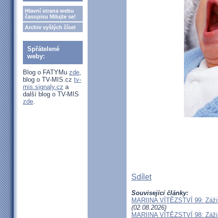
Hlavní strana webu
časopisu Milujte se!
Archiv vyšlých čísel
Spřátelené
weby:
Blog o FATYMu
zde
,
blog o TV-MIS.cz
tv-
mis.signaly.cz
a
další blog o TV-MIS
zde
.
Sdílet
Související články:
MARIINA VÍTĚZSTVÍ 99: Zážit
(02.08.2026)
MARIINA VÍTĚZSTVÍ 98: Zážit