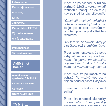
Lidové misie
Picos se po pochodu v rozho
partnerů LifeSiteNews, vyjá
Mapa zajímavostí
rozhodnutí zapojit se do této pr
Marianky
kdy se modlila, aby vše dobře 
Knihy
"
Otevřeně a veřejně vyjadřuji
Zajímavé...
ohledu na následky,
" řekla Pic
by její postoj proti potratům
Mimo oblast FATYMu
je interrupce na požádání leg
Výzdoba kostelů
rozšířená.
O nás a kontakty
"
Myslím si, že člověk, který j
člověkem než v druhém týdnu 
Personalizace
Picos argumentovala, že pot
15 nejčtenějších
vyhýbat se své odpovědnost
tomu, že potrat ve skutečnos
odpovědností
," řekla. "
Potrat 
AMIMS.net
proto, že muži odmítají nést 
nabízí:
Picos říká, že poukázáním na
Hlavní strana
potratů, "
je možné lépe pocho
apoštolát A.M.I.M.S.
nejsou ochotni převzít odpověd
Knihovna on-line
Tématem Pochodu za život
Comicsy
volba"
.
Objednávky knih
Picos chápe adopci jako velký
chcete dobro. Proto, pokud j
TV-MIS.cz
přirozené rodině nemožná, p