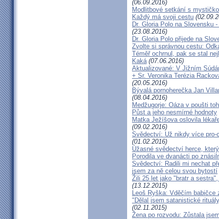
(06.09.2016)
Modlitbové setkání s mystičk
Každý má svoji cestu
(02.09.2
Dr. Gloria Polo na Slovensku 
(23.08.2016)
Dr. Gloria Polo přijede na Slo
Zvolte si správnou cestu: Odk
Téměř ochrnul, pak se stal nej
Kaká
(07.06.2016)
Aktualizované: V Jižním Súdán
+ Sr. Veronika Terézia Rackov
(20.05.2016)
Bývalá pornoherečka Jan Villar
(08.04.2016)
Medžugorje: Oáza v poušti toh
Půst a jeho nesmírné hodnoty
Matka Ježíšova oslovila lékaře
(09.02.2016)
Svědectví: Už nikdy více pro-c
(01.02.2016)
Úžasné svědectví herce, který 
Porodila ve dvanácti po znásiln
Svědectví: Radili mi nechat p
jsem za ně celou svou bytostí
Žili 25 let jako "bratr a sestr
(13.12.2015)
Leoš Ryška: Vděčím babičce za
"Dělal jsem satanistické rituál
(02.11.2015)
Žena po rozvodu: Zůstala jse