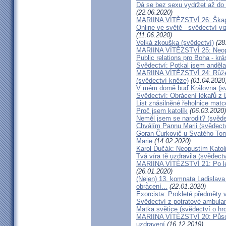
Dá se bez sexu vydržet až do 
(22.06.2020)
MARIINA VÍTĚZSTVÍ 26: Škapul
Online ve světě - svědectví vi
(11.06.2020)
Velká zkouška (svědectví)
(28
MARIINA VÍTĚZSTVÍ 25: Neopu
Public relations pro Boha - kr
Svědectví: Potkal jsem anděla
MARIINA VÍTĚZSTVÍ 24: Růžen
(svědectví kněze)
(01.04.2020
V mém domě buď Královna (sv
Svědectví: Obrácení lékařů z 
List znásilněné řeholnice mat
Proč jsem katolík
(06.03.2020)
Neměl jsem se narodit? (svěde
Chválím Pannu Marii (svědect
Goran Čurkovič u Svatého Tom
Marie
(14.02.2020)
Karol Dučák: Neopustím Katol
Tvá víra tě uzdravila (svědec
MARIINA VÍTĚZSTVÍ 21: Po let
(26.01.2020)
(Nejen) 13. komnata Ladislava
obrácení...
(22.01.2020)
Exorcista: Prokleté předměty
Svědectví z potratové ambula
Matka světice (svědectví o hr
MARIINA VÍTĚZSTVÍ 20: Působ
uzdravení
(16.12.2019)