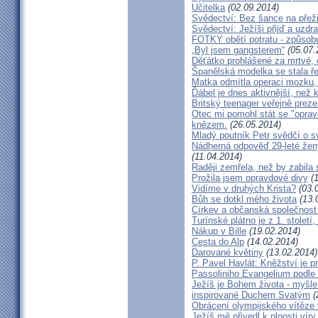
Učitelka
(02.09.2014)
Svědectví: Bez šance na přeži
Svědectví: Ježíši přijď a uzdr
FOTKY obětí potratu - způsob
„Byl jsem gangsterem“
(05.07.
Děťátko prohlášené za mrtvé, 
Španělská modelka se stala ře
Matka odmítla operaci mozku,
Ďábel je dnes aktivnější, než 
Britský teenager veřejně preze
Otec mi pomohl stát se "opra
knězem.
(26.05.2014)
Mladý poutník Petr svědčí o 
Nádherná odpověď 29-leté ženy
(11.04.2014)
Raději zemřela, než by zabila 
Prožila jsem opravdové divy
(1
Vidíme v druhých Krista?
(03.
Bůh se dotkl mého života
(13.
Církev a občanská společnost
Turínské plátno je z 1. století
Nákup v Bille
(19.02.2014)
Cesta do Alp
(14.02.2014)
Darované květiny
(13.02.2014)
P. Pavel Havlát: Kněžství je p
Passoliniho Evangelium podle
Ježíš je Bohem života - myš
inspirované Duchem Svatým
(
Obrácení olympijského vítěze
Ježíš mě přivedl k plnosti víry