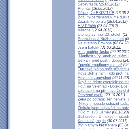
Sebevražda
(25.05.2012)
Pro nás
(16.05.2012)
Důkaz, že EXISTUJE
(13.05.2
Boží milosrdenství v mé duši
(
Zázrak korporálu
(25.04.2012)
HIV-Příběh
(23.04.2012)
Viktorie
(12.04.2012)
Utonulý symbol 20. století
(11.
Podivuhodná Boží znamení
(0
Na svatého Prokopa
(02.04.20
Jsem katolík
(31.03.2012)
Víra, naděje, láska
(20.03.201
„Manifest víry“ aneb od islámu
Setkání před postní dobou
(24
Zpověď =nádherný restart!
(02
Turínské plátno opět středem
Když Bůh s námi, kdo proti n
Adventní zamyšlení
(30.11.201
Když se řekne exercicie na mo
Pouť na Velehrad - Dotek Boží
Uzdravení na přímluvu Conchi
Otevřené dveře
(20.10.2011)
Žena po potratu: Ten největší
„Nikdy ti nebude scházet láska
Získala jsem odpovědi na otá
Půjč mi svůj úsměv
(08.10.201
Blahořečení Drinských mučed
Kdo hledá, najde
(30.07.2011)
Být platným křesťanem
(05.04