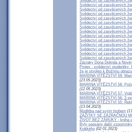
Svědectví od zasvěcených že
Svědectví od zasvěcených že
Svědectví od zasvěcených že
Svědectví od zasvěcených že
Svědectví od zasvěcených že
Svědectví od zasvěcených že
Svědectví od zasvěcených že
Svědectví od zasvěcených že
Svědectví od zasvěcených že
Svědectví od zasvěcených že
Svědectví od zasvěcených že
Svědectví od zasvěcených že
Svědectví od zasvěcených že
Svědectví od zasvěcených že
Zázraky Dona Dolinda a Novén
Projev - svědectví studentky: 
že je stvořen k Božímu obrazu
MARIINA VÍTĚZSTVÍ 59: Maria 
(23.05.2023)
MARIINA VÍTĚZSTVÍ 58: Požeh
(12.05.2023)
MARIINA VÍTĚZSTVÍ 57: Vrátil
MARIINA VÍTĚZSTVÍ 56: 3 seku
MARIINA VÍTĚZSTVÍ 55: Řekla 
(13.04.2023)
Modlitba nad svým hrobem
(13
ZÁŽITKY SE ZÁZRAČNOU M
ŽIVOT BEZ ZÁRUKY - kniha od
Byly sepsány další vzpomínky
Krátkého
(02.01.2023)