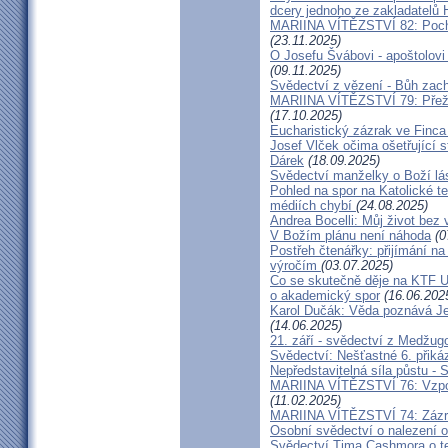
dcery jednoho ze zakladatelů
MARIINA VÍTĚZSTVÍ 82: Pochy
(23.11.2025)
O Josefu Švábovi - apoštolov
(09.11.2025)
Svědectví z vězení - Bůh zac
MARIINA VÍTĚZSTVÍ 79: Přeži
(17.10.2025)
Eucharistický zázrak ve Finca
Josef Vlček očima ošetřující 
Dárek
(18.09.2025)
Svědectví manželky o Boží lá
Pohled na spor na Katolické te
médiích chybí
(24.08.2025)
Andrea Bocelli: Můj život bez 
V Božím plánu není náhoda
(0
Postřeh čtenářky: přijímání n
výročím
(03.07.2025)
Co se skutečně děje na KTF UK
o akademický spor
(16.06.202
Karol Dučák: Věda poznává Ježí
(14.06.2025)
21. září - svědectví z Medžugo
Svědectví: Nešťastné 6. při
Nepředstavitelná síla půstu -
MARIINA VÍTĚZSTVÍ 76: Vzpour
(11.02.2025)
MARIINA VÍTĚZSTVÍ 74: Zázra
Osobní svědectví o nalezení 
Svědectví Tima Cashmora o te