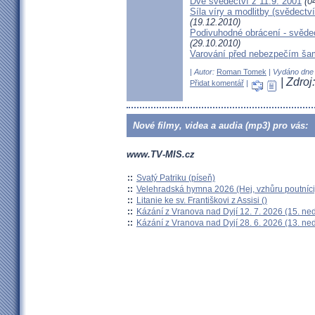
Dvě svědectví z 11.9. 2001
(04
Síla víry a modlitby (svědect
(19.12.2010)
Podivuhodné obrácení - svědec
(29.10.2010)
Varování před nebezpečím ša
| Autor:
Roman Tomek
| Vydáno dne 
| Zdro
Přidat komentář
|
Nové filmy, videa a audia (mp3) pro vás:
www.TV-MIS.cz
::
Svatý Patriku (píseň)
::
Velehradská hymna 2026 (Hej, vzhůru poutníci
::
Litanie ke sv. Františkovi z Assisi ()
::
Kázání z Vranova nad Dyjí 12. 7. 2026 (15. ne
::
Kázání z Vranova nad Dyjí 28. 6. 2026 (13. ne