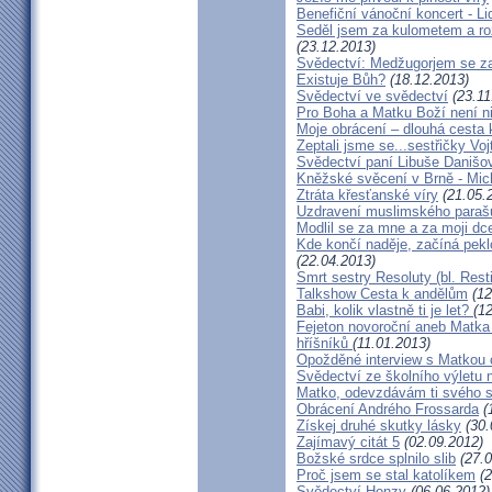
Benefiční vánoční koncert - L
Seděl jsem za kulometem a rozm
(23.12.2013)
Svědectví: Medžugorjem se za
Existuje Bůh?
(18.12.2013)
Svědectví ve svědectví
(23.11
Pro Boha a Matku Boží není 
Moje obrácení – dlouhá cesta 
Zeptali jsme se...sestřičky Vo
Svědectví paní Libuše Danišo
Kněžské svěcení v Brně - Mich
Ztráta křesťanské víry
(21.05.
Uzdravení muslimského parašu
Modlil se za mne a za moji dc
Kde končí naděje, začíná pekl
(22.04.2013)
Smrt sestry Resoluty (bl. Rest
Talkshow Cesta k andělům
(12
Babi, kolik vlastně ti je let?
(1
Fejeton novoroční aneb Matka
hříšníků
(11.01.2013)
Opožděné interview s Matkou
Svědectví ze školního výletu
Matko, odevzdávám ti svého 
Obrácení Andrého Frossarda
(
Získej druhé skutky lásky
(30.
Zajímavý citát 5
(02.09.2012)
Božské srdce splnilo slib
(27.0
Proč jsem se stal katolíkem
(2
Svědectví Honzy
(06.06.2012)