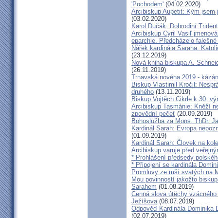
'Pochodem'
(04.02.2020)
Arcibiskup Aupetit: Kým jsem 
(03.02.2020)
Karol Dučák: Dobrodiní Triden
Arcibiskup Cyril Vasiľ jmenov
eparchie. Předcházelo falešné
Nářek kardinála Saraha: Katoli
(23.12.2019)
Nová kniha biskupa A. Schneid
(26.11.2019)
Trnavská novéna 2019 - kázá
Biskup Vlastimil Kročil: Nesp
druhého
(13.11.2019)
Biskup Vojtěch Cikrle k 30. v
Arcibiskup Tasmánie: Kněží n
zpovědní pečeť
(20.09.2019)
Bohoslužba za Mons. ThDr. Ja
Kardinál Sarah: Evropa nepozn
(01.09.2019)
Kardinál Sarah: Človek na kol
Arcibiskup varuje před veřejn
* Prohlášení předsedy polskéh
* Připojení se kardinála Domi
Promluvy ze mší svatých na Ml
Mou povinností jakožto biskup
Sarahem
(01.08.2019)
Cenná slova útěchy vzácného 
Ježíšova
(08.07.2019)
Odpověď Kardinála Dominika D
(02.07.2019)