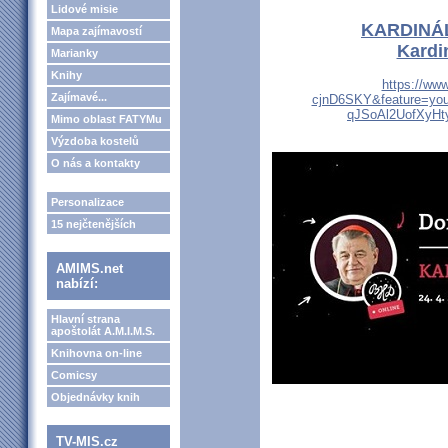
Lidové misie
KARDINÁL
Mapa zajímavostí
Kardi
Marianky
Knihy
https://ww
Zajímavé...
cjnD6SKY&feature=you
qJSoAl2UofXyH
Mimo oblast FATYMu
Výzdoba kostelů
O nás a kontakty
Personalizace
15 nejčtenějších
AMIMS.net
nabízí:
Hlavní strana
apoštolát A.M.I.M.S.
Knihovna on-line
Comicsy
Objednávky knih
TV-MIS.cz