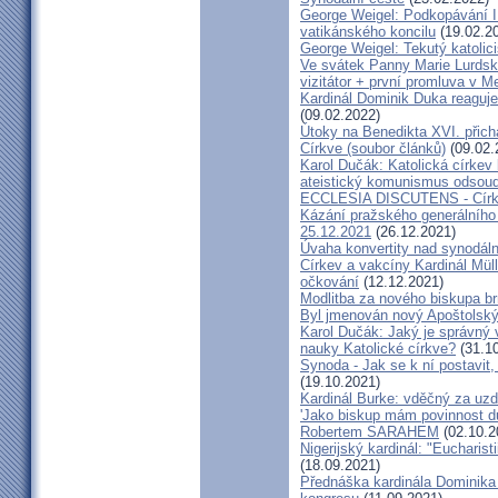
George Weigel: Podkopávání II
vatikánského koncilu
(19.02.2
George Weigel: Tekutý katoli
Ve svátek Panny Marie Lurdské
vizitátor + první promluva v M
Kardinál Dominik Duka reaguje
(09.02.2022)
Útoky na Benedikta XVI. přichá
Církve (soubor článků)
(09.02.
Karol Dučák: Katolická círke
ateistický komunismus odsoud
ECCLESIA DISCUTENS - Církev
Kázání pražského generálního 
25.12.2021
(26.12.2021)
Úvaha konvertity nad synodáln
Církev a vakcíny Kardinál Müll
očkování
(12.12.2021)
Modlitba za nového biskupa b
Byl jmenován nový Apoštolský 
Karol Dučák: Jaký je správný 
nauky Katolické církve?
(31.10
Synoda - Jak se k ní postavit, 
(19.10.2021)
Kardinál Burke: vděčný za uzd
'Jako biskup mám povinnost dů
Robertem SARAHEM
(02.10.2
Nigerijský kardinál: "Eucharis
(18.09.2021)
Přednáška kardinála Dominika