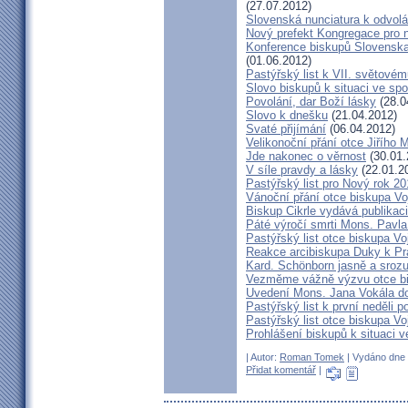
(27.07.2012)
Slovenská nunciatura k odvol
Nový prefekt Kongregace pro 
Konference biskupů Slovenska
(01.06.2012)
Pastýřský list k VII. světovém
Slovo biskupů k situaci ve spo
Povolání, dar Boží lásky
(28.0
Slovo k dnešku
(21.04.2012)
Svaté přijímání
(06.04.2012)
Velikonoční přání otce Jiřího 
Jde nakonec o věrnost
(30.01.
V síle pravdy a lásky
(22.01.2
Pastýřský list pro Nový rok 2
Vánoční přání otce biskupa V
Biskup Cikrle vydává publikac
Páté výročí smrti Mons. Pavla
Pastýřský list otce biskupa V
Reakce arcibiskupa Duky k Pr
Kard. Schönborn jasně a srozu
Vezměme vážně výzvu otce b
Uvedení Mons. Jana Vokála d
Pastýřský list k první neděli p
Pastýřský list otce biskupa Vo
Prohlášení biskupů k situaci v
| Autor:
Roman Tomek
| Vydáno dne 2
Přidat komentář
|