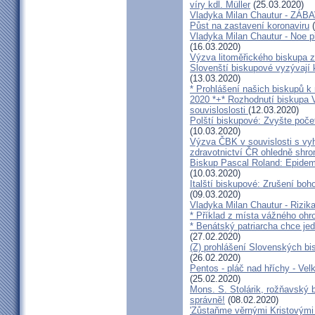
víry kdl. Müller
(25.03.2020)
Vladyka Milan Chautur - ZÁ
Půst na zastavení koronaviru
(
Vladyka Milan Chautur - Noe p
(16.03.2020)
Výzva litoměřického biskupa z
Slovenští biskupové vyzývají 
(13.03.2020)
* Prohlášení našich biskupů k
2020 *+* Rozhodnutí biskupa V
souvisloslosti
(12.03.2020)
Polští biskupové: Zvyšte poče
(10.03.2020)
Výzva ČBK v souvislosti s vy
zdravotnictví ČR ohledně shr
Biskup Pascal Roland: Epidem
(10.03.2020)
Italští biskupové: Zrušení boh
(09.03.2020)
Vladyka Milan Chautur - Rizika
* Příklad z místa vážného o
* Benátský patriarcha chce je
(27.02.2020)
(Z) prohlášení Slovenských b
(26.02.2020)
Pentos - pláč nad hříchy - Ve
(25.02.2020)
Mons. S. Stolárik, rožňavský
správně!
(08.02.2020)
'Zůstaňme věrnými Kristovými 