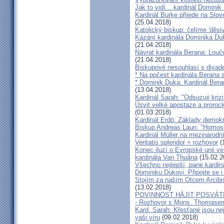
Jak to vidí... kardinál Domini
Kardinál Burke přijede na Slov
(25.04.2018)
Katolický biskup: čelíme 'děs
Kázání kardinála Dominika Duky
(21.04.2018)
Návrat kardinála Berana: Lo
(21.04.2018)
Biskupové nesouhlasí s divadel
* Na počest kardinála Berana 
* Dominik Duka: Kardinál Beran
(13.04.2018)
Kardinál Sarah: "Odsuzuji kriz
Úsvit velké apostaze a proroc
(01.03.2018)
Kardinál Erdö: Základy demokra
Biskup Andreas Laun: "Homos
Kardinál Müller na mezinárodní
Veritatis splendor + rozhovor
(
Konec iluzí o Evropské unii ve
kardinála Van Thuâna
(15.02.2
Všechno nejlepší, pane kardiná
Dominiku Dukovi. Připojte se i
Stojím za naším Otcem Arcib
(13.02.2018)
POVINNOST HÁJIT POSVÁT
- Rozhovor s Mons. Thomase
Kard. Sarah: Křesťané jsou ne
vaši víru
(09.02.2018)