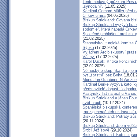
Tento nedávný průzkum Pew uk
„synodální“.
(11.05.2025)
Kardinál Gerhard Müller před 
Církev umírá
(04.05.2025)
Biskup Strickland: Odvaha bi
Biskup Strickland vyzývá bratry
sodomie“, která napadá Církev
Společné prohlášení arcibisk
(21.02.2025)
Stanovisko liturgické komise
Sýpka
(17.02.2025)
Vyjádření Arcibiskupství pra
Váchy.
(17.02.2025)
Karol Dučák: Kritika koncilníc
(02.02.2025)
Německý biskup říká, že „nem
být „šťastní“ bez Boha
(18.01.
Mons Jan Graubner: Naše ze
Kardinál Burke vyzývá katolíky,
představitelé dopustí "odpadnu
Pastýřský list na prahu Vánoc
Biskup Strickland a jáhen Four
svět hroutí
(10.12.2024)
Španělská biskupská konferenc
„mezigeneračních uzdravení“ u
Biskup Strickland: Potraty zů
(20.11.2024)
Biskup Strickland: Jsem vděčn
Srdci Ježíšově
(29.10.2024)
Biskup Strickland: Katolíci jso