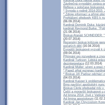
Kardinál Duka napsal dopis r
Závěrečná synodální zpráva p
Reflexe v poločase biskupské
* Synoda o rodině 2014-2015: 
* Zdroje informací a přímé pře
Prohlášení předsedy KBS k ro
(06.09.2014)
Kardinál Dominik Duka: kázání
kardinál Raymond Burke: "Pot
(21.08.2014)
Biskup Atanáš SCHNEIDER: "Na
(20.07.2014)
Řezenský biskup kritizuje gen
počatých dětí
(16.04.2014)
Evropští biskupové vyzvali k 
(09.04.2014)
Přijímání pro rozvedené a zn
Kardinál Turkson: Lidská práva 
dezinterpretace
(12.03.2014)
Kardinál Müller: učení a praxi 
* Papež přijal rezignaci kardin
* Biskup Jiří Paďour odchází 
(04.03.2014)
Kardinál Kasper k problemati
Brno navštíví apoštolský nun
Biskup Cikrle předsedal mši v 
Čeští a moravští biskupové u 
Ad limina 2014: živě z Vatik
Ad limina apostolorum
(11.02.
Kardinál Ján Chryzostom Kore