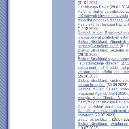
(31.01.2024)
List biskupa Pavla
(28.01.2024
Kardinál Burke: Je třeba „opr
Ježíšových slov proti rozvodu
Videolist brněnské diecéze "
Pastýřský list biskupa Pav
(17.12.2023)
Kardinál Müller: Biskupové mus
přizpůsobovat politickým elitá
Biskup Strickland: Připoutejte
nepokojů v našem světě
(01.1
Biskup Strickland: Sexuální ak
(29.10.2023)
Biskup Strickland vyvrací omyl
listu zdůrazňuje obrácení
(27.1
Lásku není možné oddělit od p
ve smrtelném hříchu, není to 
(26.10.2023)
Biskup Strickland: Kristus zalo
cestou ke spáse
(30.09.2023)
Kardinál Müller: "Falešní pror
prosazení Agendy OSN 2030
(
Vladyka Milan Chautur: Nezra
Pastýřský list biskupa Pavla o
Kardinál Robert Sarah hostem 
Katoličtí biskupové kritizovali
potratech
(22.07.2023)
Svatý rok se blíží...
(19.07.20
Biskup Strickland: „Všichni se
(19.07.2023)