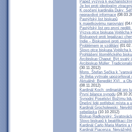
Papež vyzývá k eucharistick
Je boj proti ideologiím ztracen
K osočení kardinála Duky: Šéf
nepravdivé informace
(08.03.2
Pastýřský list biskupů
k majetkovému narovnání
(04.
Pastýřský list pro první neděli
Výzva otce biskupa Vojtěcha 
Biskupové proti legalizaci ch
Indie – Biskupové proti znásil
Problémem je vzdělání
(01.02.
Slovo otce biskupa Vojtěcha 
Prohlášení litoměřického bis
Arcibiskup Chaput: Být svatý j
Arcibiskup Müller: Tradicional
(30.11.2012)
Mons. Štefan Sečka k "varován
Je třeba vytrvale upozorňovat
Aktuálně: Benedikt XVI.. a Ob
(08.11.2012)
Kardinál Koch: ordinariát pro l
První bilance synodu
(28.10.2
Synodní Poselství Božímu lid
Dnešní lidé potřebují místa a u
Kardinál Grocholewski: Největ
sebeláska
(10.10.2012)
Biskup Radkovský: Svatováclavs
Slovo biskupů k beatifikaci čt
Kardinál Carlo Maria Martini a
Kardinál Piacenza: Nejvážněj