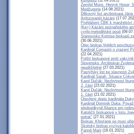
kongresu
(11.09.2021)
Zemřel Mons. Henryk Hoser, SA
Medžugorje
(14.08.2021)
Děkovný list arcibiskupa Ján
(kritizované) kázání
(17.07.202
Prohlášení ČBK k manželství 
(Ke+) Kázání poznaňského arc
cyrilo-metodějské pouti
(09.07
Stanovisko Komise biskupů zem
(30.06.2021)
Otec biskup Vojtěch povzbuzu
Kardinál Comastri o zrazení 
(22.04.2021)
Polští biskupové proti vakcíně
Slovensko: Arcibiskup Zvolens
neudržitelné
(27.03.2021)
Pastýřský list ke slavnosti Z
Kardinál Sarah: Situace Církve
Karol Dučák: Nezbytnost litur
2. část
(23.02.2021)
Karol Dučák: Nezbytnost litur
1. část
(21.02.2021)
Otevřený dopis kardinála Duky
Kardinál Dominik Duka: Považu
předsedkyně Aliance pro rodin
Katoličtí biskupové v listu Jo
potrat"
(27.01.2021)
Biskup: Křesťané se musí přip
Skotský biskup vyzývá katolík
Panně Marii
(18.01.2021)