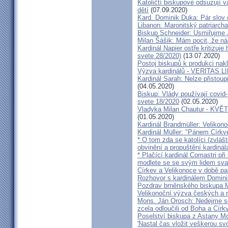
Katoličtí biskupové odsuzují v
dětí
(07.09.2020)
Kard. Dominik Duka: Pár slov 
Libanon: Maronitský patriarch
Biskup Schneider: Usmiřujme J
Milan Šášik: Mám pocit, že n
Kardinál Napier ostře kritizuje
svete 28/2020)
(13.07.2020)
Postoj biskupů k produkci nakl
Výzva kardinálů - VERITAS L
Kardinál Sarah: Nelze přistoup
(04.05.2020)
Biskup: Vlády používají covid-
svete 18/2020
(02.05.2020)
Vladyka Milan Chautur - KVĚT
(01.05.2020)
Kardinál Brandmüller: Velikon
Kardinál Müller: "Pánem Církve
* O tom zda se katolíci (zvláš
obvinění a propuštění kardinál
* Plačící kardinál Comastri při
modlete se se svým lidem sva
Církev a Velikonoce v době p
Rozhovor s kardinálem Domin
Pozdrav brněnského biskupa M
Velikonoční výzva českých a
Mons. Ján Orosch: Nedejme se 
zcela odloučili od Boha a Církv
Poselství biskupa z Astany M
'Nastal čas vložit veškerou sv