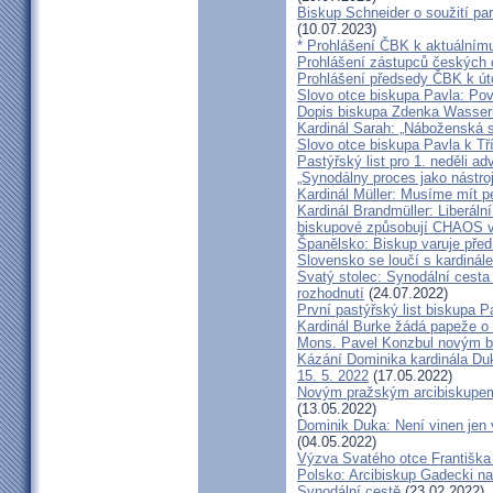
Biskup Schneider o soužití p
(10.07.2023)
* Prohlášení ČBK k aktuálnímu
Prohlášení zástupců českých c
Prohlášení předsedy ČBK k út
Slovo otce biskupa Pavla: Pov
Dopis biskupa Zdenka Wasserb
Kardinál Sarah: „Náboženská 
Slovo otce biskupa Pavla k Tří
Pastýřský list pro 1. neděli ad
„Synodálny proces jako nástro
Kardinál Müller: Musíme mít p
Kardinál Brandmüller: Liberální
biskupové způsobují CHAOS v 
Španělsko: Biskup varuje před
Slovensko se loučí s kardin
Svatý stolec: Synodální cesta
rozhodnutí
(24.07.2022)
První pastýřský list biskupa P
Kardinál Burke žádá papeže o
Mons. Pavel Konzbul novým b
Kázání Dominika kardinála Duky
15. 5. 2022
(17.05.2022)
Novým pražským arcibiskupem
(13.05.2022)
Dominik Duka: Není vinen jen vo
(04.05.2022)
Výzva Svatého otce Františka
Polsko: Arcibiskup Gadecki na
Synodální cestě
(23.02.2022)