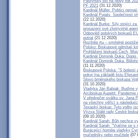
Pastýřský list na Nový rok 20
PF 2021
(31.12.2020)
Kardinál Müller: Politici nema
Kardinál Pujats: Společnost st
(22.12.2020)
Kardinál Burke: Síly stojící 
prosazení své zlomyslné agend
Odpověď polských biskupů EU p
potrat
(21.12.2020)
Rozštěp rtu – smrtelné postiž
Polsko: Biskupové odmítají kr
Prohlášení biskupů Čech, Mor
Kardinál Dominik Duka: Dopis
Kardinál Dominik Duka: Běloh
(11.11.2020)
Biskupové Polska: "S bolestí 
pokoj (na základě listu Efesa
Slovo brněnského biskupa Vojt
(31.10.2020)
Vladyka Ján Babjak: Buďme vy
Arcibiskup Aupetit: Pandemie s
V předvečer svátku sv. Jana Pa
na všechny věřící s následují
Texaský biskup: Tyto volby jso
Výzva Stálé rady České bisku
(09.10.2020)
Kardinál Sarah: Bůh nechce vy
Kardinál Sarah: "Vraťme se s r
Burácející homilie vladyky Cyri
mučedníky nebo mučitele
(07.