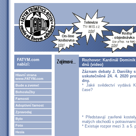
FATYM.com
Rozhovor: Kardinál Dominik
nabízí:
dnů (video)
Záznam debaty J. Danišky 
Hlavní strana
uskutečněné 24. 4. 2020 pr
www.FATYM.com
dny.
* Jaké svědectví vydává Ka
Bude a zveme!
čase?
Bohoslužby
Farnosti
Adoptivní farnost
Zpravodaj
* Představují zavřené koste
Bylo
malých obchodů s potravinami
Foto
* Existuje rozpor mezi 3. a 5.
Hesla