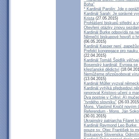
Boha"
* Kardinál Parolin: Jde o poráž
Kardinál Sarah: Je správné vy
Krista
(27.05.2015)
Prohlášení biskupů střední a 
Otevření otázky znovu sezdan
Kardinál Burke odpovídá na ne
Němečtí biskupové hovoří o hr
(06.05.2015)
Kardinál Kasper není „papežův
Prefekt kongregace pro nauku 
(22.04.2015)
Kardinál Tomáš Špidlík
věčnaj
Bosenský kardinál: Evropa se
křesťanské dědictví
(18.04.20
Nemůžeme přizpůsobovat víru d
(13.04.2015)
Kardinál Műller vyzval němec
Kardinál vytýká předsedovi 
ignorovat Kristovo učení o ma
Dva postoje v Církvi: A) muče
"tvrdého slovníku"
(26.03.2015
Mons. Vlastimil Kročil novým
Referendum - Mons. Ján Sokol:
(30.01.2015)
Ukrajinský patriarcha Filaret kr
Kardinál Raymond Leo Burke: 
pouze sv. Otec František to m
Biskupové Slovenska: Odmítíme