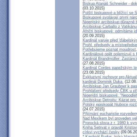
Biskup Atanáš Schneider - d
(03.10.2015)
Polští biskupové a blížící se
Biskupové svolávají první nár
Nigerijský arcibiskup důrazně 
Arcibiskup Carballo z Vatikánu
Afričtí biskupové: odmítáme i
(20.09.2015)
Kardinál varuje před 'ďábelsk
Prohl. předsedy a místopředse
Potřebujeme poznat moudrost, 
Kardinálové opět polemizují s
Kardinál Brandmüller: Zastánci
(27.08.2015)
Kardinál Cordes papežským l
(23.08.2015)
Exkluzivní rozhovor pro Aktual
kardinál Dominik Duka.
(12.08
Arcibiskup Jan Graubner k pa
Prohlášení předsedy ČBK u pří
Nigerijští biskupové: "Nepodl
Arcibiskup Detroitu: Kázat pro
Polský episkopát hluboce rozča
(24.07.2015)
Přijímání eucharistie rozveden
Nad Mexikem byl proveden ve
Prorocká slova z r. 1980 k syn
Kniha Setrvat v pravdě Kristov
církvi vychází česky
(09.06.20
* Kardinál Burke: Irsko hlaso