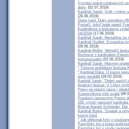
Vyznání pravd vztahujících se
doby.
(02.07.2019)
Kardinál Sarah: Svět i církev u
(26.06.2019)
Dopis kard. Duky primátoru Hř
Postačí, když bude papež Fran
Kardinálové a biskupové vydali 
24/2019)
(17.06.2019)
Kardinál Sarah: Nestaňme se m
Kardinál Ouellet: Evropskou k
(09.06.2019)
Kardinál Müller: Němečtí bisk
Rozhovor s kardinálem Eijkem:
homosexualitu
(02.06.2019)
Kardinál Sarah: Hlavním probl
* Tiskové prohlášení biskupa K
* Kardinál Duka: O kauze sexu
jsem nevěděl
(29.03.2019)
Kardnál Sarah: "Dobrý pastýř p
Anglický biskup: V Církvi chybí
Právo na vlastní názor / objek
Vzpomínková mše svatá
(08.0
Poselství nemocným Postní d
100. výročí narození kardinála
Biskup Atanáš Schneider: Dar
Kardinál Burke: 'Zmatek a omy
konce časů
* Jak překonat krizi v současn
Pastýřský list o kráse kněžsk
Pastýřský list o studiu teologi