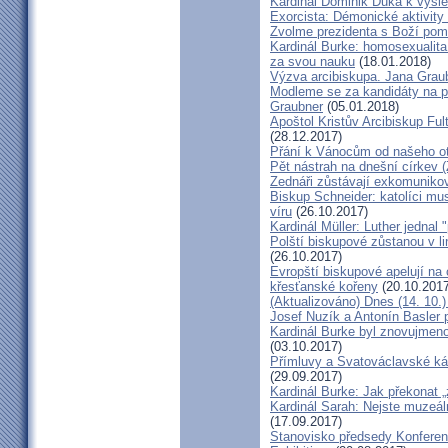
Kardinál Dominik Duka k výsl
Exorcista: Démonické aktivity
Zvolme prezidenta s Boží pom
Kardinál Burke: homosexualita
za svou nauku
(18.01.2018)
Výzva arcibiskupa. Jana Grau
Modleme se za kandidáty na pr
Graubner
(05.01.2018)
Apoštol Kristův Arcibiskup Ful
(28.12.2017)
Přání k Vánocům od našeho ot
Pět nástrah na dnešní církev (
Zednáři zůstávají exkomunikova
Biskup Schneider: katolíci mus
víru
(26.10.2017)
Kardinál Müller: Luther jednal
Polští biskupové zůstanou v li
(26.10.2017)
Evropští biskupové apelují na 
křesťanské kořeny
(20.10.2017
(Aktualizováno) Dnes (14. 10.)
Josef Nuzík a Antonín Basler
Kardinál Burke byl znovujmen
(03.10.2017)
Přímluvy a Svatováclavské káz
(29.09.2017)
Kardinál Burke: Jak překonat 
Kardinál Sarah: Nejste muzeální
(17.09.2017)
Stanovisko předsedy Konfere