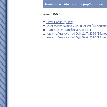
Nové filmy, videa a audia (mp3) pro vás:
www.TV-MIS.cz
::
Svatý Patriku (píseň)
::
Velehradská hymna 2026 (Hej, vzhůru poutníci
::
Litanie ke sv. Františkovi z Assisi ()
::
Kázání z Vranova nad Dyjí 12. 7. 2026 (15. ne
::
Kázání z Vranova nad Dyjí 28. 6. 2026 (13. ne