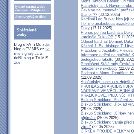
Mons. Antonín Basler: Od chvíl
Pastýřský list k Novému roku
Hlavní strana webu
Čeká se na jmenování pražské
časopisu Milujte se!
Basler ??
(30.12.2025)
Archiv vyšlých čísel
Kardinál Leo Burke: Nes její p
Homilie arcibiskupa pražského
Duky
(17.11.2025)
Spřátelené
Přenos pohřbu kardinála Duky
weby:
kardinála Duku OP
(15.11.2025
Odešel kardinál Dominik Duka 
Blog o FATYMu
zde
,
Kázání J. Ex. biskupa T. Lity
blog o TV-MIS.cz
tv-
Pražskému Jezulátku + videa 
mis.signaly.cz
a
Informace o dění na pražské Ka
další blog o TV-MIS
teologickou fakultu
(30.10.202
zde
.
Prohlášení Stálé rady České b
náboženské svobody
(22.09.2
Podcast s Mons. Tomášem Ho
(12.09.2025)
Apoštolský nuncius v Hoješín
PROHLÁŠENÍ ARCIBISKUPA
NÁPRAVY VE VĚCI JEDNÁNÍ
KRÁLÍČKOVÉ, Ph.D. vůči KT
Biskup Strickland: Poučení 
Biskup Strickland: „Poklad ví
(29.05.2025)
Biskup Strickland: „Církev nen
přijímání
(25.05.2025)
Biskup Strickland varuje před 
vírou"
(22.05.2025)
CÍRKEV PROJDE VELKÝM O