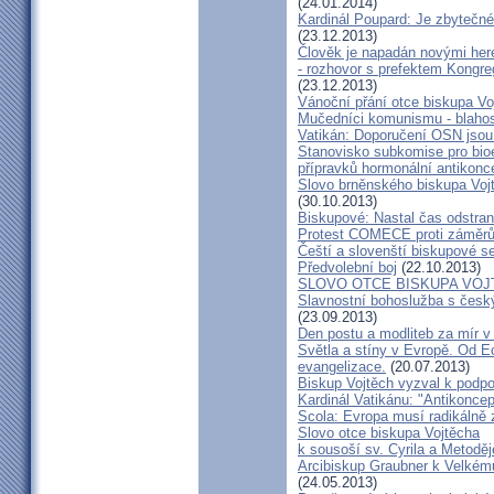
(24.01.2014)
Kardinál Poupard: Je zbytečné 
(23.12.2013)
Člověk je napadán novými he
- rozhovor s prefektem Kongre
(23.12.2013)
Vánoční přání otce biskupa Vo
Mučedníci komunismu - blahos
Vatikán: Doporučení OSN jsou
Stanovisko subkomise pro bioe
přípravků hormonální antikon
Slovo brněnského biskupa Vojt
(30.10.2013)
Biskupové: Nastal čas odstran
Protest COMECE proti záměr
Čeští a slovenští biskupové s
Předvolební boj
(22.10.2013)
SLOVO OTCE BISKUPA VOJ
Slavnostní bohoslužba s česk
(23.09.2013)
Den postu a modliteb za mír v 
Světla a stíny v Evropě. Od Ec
evangelizace.
(20.07.2013)
Biskup Vojtěch vyzval k podpoř
Kardinál Vatikánu: "Antikonce
Scola: Evropa musí radikálně z
Slovo otce biskupa Vojtěcha
k sousoší sv. Cyrila a Metodě
Arcibiskup Graubner k Velkém
(24.05.2013)