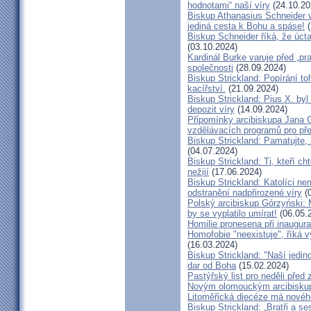
hodnotami“ naší víry
(24.10.20
Biskup Athanasius Schneider vy
jediná cesta k Bohu a spáse!
(
Biskup Schneider říká, že úct
(03.10.2024)
Kardinál Burke varuje před „pr
společnosti
(28.09.2024)
Biskup Strickland: Popírání to
kacířství.
(21.09.2024)
Biskup Strickland: Pius X. by
depozit víry
(14.09.2024)
Připomínky arcibiskupa Jana 
vzdělávacích programů pro pře
Biskup Strickland: Pamatujte,
(04.07.2024)
Biskup Strickland: Ti, kteří ch
nežijí
(17.06.2024)
Biskup Strickland: Katolíci ne
odstranění nadpřirozené víry
(0
Polský arcibiskup Górzyński: 
by se vyplatilo umírat!
(06.05.
Homilie pronesena při inaugur
Homofobie "neexistuje", říká 
(16.03.2024)
Biskup Strickland: "Naší jedin
dar od Boha
(15.02.2024)
Pastýřský list pro neděli pře
Novým olomouckým arcibiskup
Litoměřická diecéze má novéh
Biskup Strickland: „Bratři a se