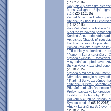
(14.02.2016)
Nový biskup plzeňské diecéze
Mons. Gallagher: Unijní migrač
států
(20.12.2015)
Zemřel Mons. Jiří Paďour, poh
Arcibiskup Chaput: Eucharisti
(17.12.2015)
Vánoční přání otce biskupa Vo
Modlitba za nového pomocnéh
Kardinál Arinze odpovídá kardi
Arcibiskup Chaput: přizpůsobi
Kardinál Giovanni Coppa slav
Pohled katolické církve na imi
* Tři pohledy na kardinála Kor
* Vzpomínka na kardinála J. C
Synoda skončila... Rozvedení p
V synodní aule představen z
Biskup Vokál kázal před gen
(23.10.2015)
Synoda o rodině: K dokumentu
Německá strategie na synodě: 
* Kardinál Burke za věrnost ka
* Arcibiskup Peta: ,Satanův kou
Přiznání kardinála Danneelse /
Prefekt papežské kongregace 
totalitnímu duchu doby
(11.10.
Pozvání biskupů na Národní e
Synodu o rodině
(05.10.2015)
Africký kardinál na Světovém 
(04.10.2015)