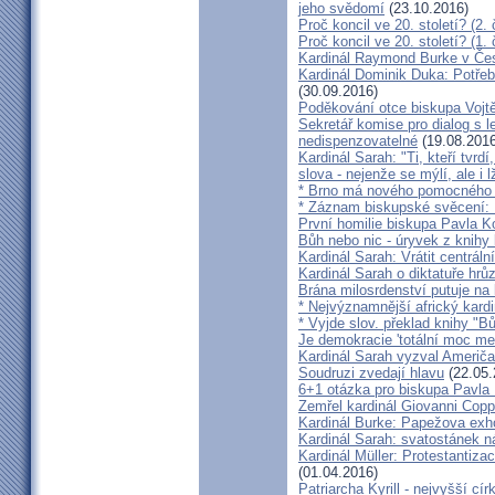
jeho svědomí
(23.10.2016)
Proč koncil ve 20. století? (2. 
Proč koncil ve 20. století? (1. 
Kardinál Raymond Burke v Čes
Kardinál Dominik Duka: Potře
(30.09.2016)
Poděkování otce biskupa Vojt
Sekretář komise pro dialog s l
nedispenzovatelné
(19.08.2016
Kardinál Sarah: "Ti, kteří tvrd
slova - nejenže se mýlí, ale i l
* Brno má nového pomocného b
* Záznam biskupské svěcení: B
První homilie biskupa Pavla K
Bůh nebo nic - úryvek z knihy
Kardinál Sarah: Vrátit centrální
Kardinál Sarah o diktatuře hr
Brána milosrdenství putuje na
* Nejvýznamnější africký kardi
* Vyjde slov. překlad knihy "B
Je demokracie 'totální moc me
Kardinál Sarah vyzval Američ
Soudruzi zvedají hlavu
(22.05.
6+1 otázka pro biskupa Pavla
Zemřel kardinál Giovanni Cop
Kardinál Burke: Papežova exh
Kardinál Sarah: svatostánek n
Kardinál Müller: Protestantiza
(01.04.2016)
Patriarcha Kyrill - nejvyšší cí