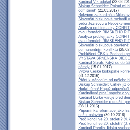
Kardinál Vlk odešel
(22.03.201
Biskup Schneider: Pokud mi bi
odmítnout"
(21.03.2017)
Rekviem za kardinála Milosla
Slovenští biskupové rozhodli
Srdci Ježíšovu a Neposkvrně
Analýza problematiky CON
dvou formách ŘÍMSKEHO RITU
Analýza problematiky CON
dvou formách ŘÍMSKÉHO RIT
Slovenští biskupové otevřeně:
permanentním konfliktu
(25.02
Prohlášení ČBK k Pochodu pro 
VÝSTAVA BRNĚNSKÁ DIECÉ
Kardinál Sarah: Když se obrát
národy
(15.01.2017)
Výzva České biskupské konfer
(31.12.2016)
Přání k Vánocům od našeho b
Biskup Schneider: Církev již 
Horké téma! Papež odpověděl 
Kardinálové prosí papeže o vys
Kardinál Burke varuje před d
Biskup Schneider o soužití p
(08.11.2016)
Připomínka reformace jako hi
než k oslavám
(30.10.2016)
Proč koncil ve 20. století? (4. 
Proč koncil ve 20. století? (3. 
Kardinál Parolin: lidská svobo