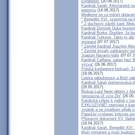
Exhibition:
(20.08.2017)
Kardinál Sarah: Křesťanské ro
egoismu
(14.08.2017)
Modleme se za milost obrácení
* Benedikt XVI. vzpomíná na k
* Z duchovní závěti kard. Mei
Kardinál Dominik Duka hoste
Kardinál Burke: Doufám, že bud
Kardinál Turkson: Takto to dál
imigrace
(07.07.2017)
* Zemřel kardinál Joachim Mei
* Zemřel bývalý vatikánský ti
Joaquin Navarro-Valls
(07.07.2
Kardinál Caffarra: satan hází B
výzva"
(26.06.2017)
Polská konference biskupů: Žá
(19.06.2017)
Lidská náboženství a Boží ná
Kardinál Sarah pojmenovává dik
(28.05.2017)
Biskup Luigi Negri dětem z Ma
nerozezná již více Zlo"
(26.05.
Katolická církev k rodině v če
EXKLUZIVNĚ! interview s kar
zmatek a se zmatkem přijde ro
Papežův vyslanec kritizuje úsi
Přípravný dokument XV. řádné
(19.04.2017)
Kardinál Sarah: Benedikt XVI
Muži minulosti a muži budoucno