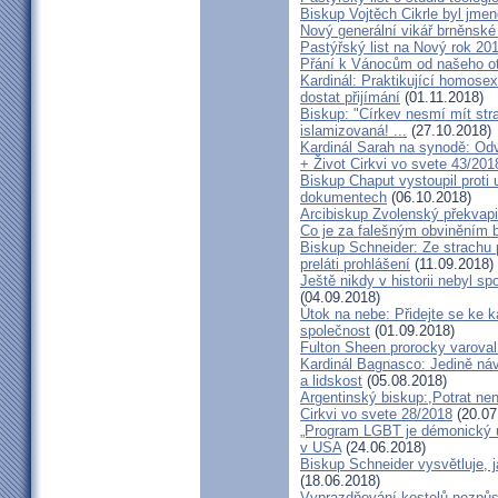
Biskup Vojtěch Cikrle byl jmen
Nový generální vikář brněnské
Pastýřský list na Nový rok 20
Přání k Vánocům od našeho ot
Kardinál: Praktikující homosex
dostat přijímání
(01.11.2018)
Biskup: "Církev nesmí mít str
islamizovaná! ...
(27.10.2018)
Kardinál Sarah na synodě: Odvá
+ Život Cirkvi vo svete 43/201
Biskup Chaput vystoupil proti
dokumentech
(06.10.2018)
Arcibiskup Zvolenský překvapil
Co je za falešným obviněním 
Biskup Schneider: Ze strachu 
preláti prohlášení
(11.09.2018)
Ještě nikdy v historii nebyl s
(04.09.2018)
Útok na nebe: Přidejte se ke k
společnost
(01.09.2018)
Fulton Sheen prorocky varoval 
Kardinál Bagnasco: Jedině náv
a lidskost
(05.08.2018)
Argentinský biskup:,Potrat není
Cirkvi vo svete 28/2018
(20.07
„Program LGBT je démonický út
v USA
(24.06.2018)
Biskup Schneider vysvětluje, 
(18.06.2018)
Vyprazdňování kostelů nezpůso