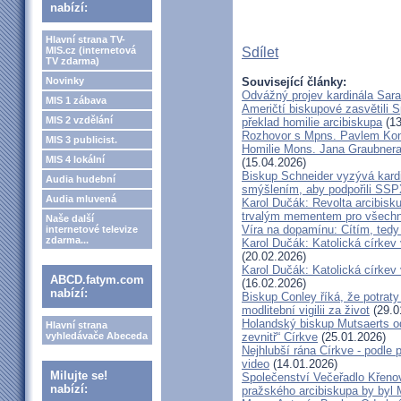
nabízí:
Hlavní strana TV-
MIS.cz (internetová
Sdílet
TV zdarma)
Novinky
Související články:
Odvážný projev kardinála Sar
MIS 1 zábava
Američtí biskupové zasvětili 
MIS 2 vzdělání
překlad homilie arcibiskupa
(13
Rozhovor s Mpns. Pavlem Ko
MIS 3 publicist.
Homilie Mons. Jana Graubnera 
MIS 4 lokální
(15.04.2026)
Biskup Schneider vyzývá kardi
Audia hudební
smýšlením, aby podpořili SS
Audia mluvená
Karol Dučák: Revolta arcibisk
trvalým mementem pro všechny
Naše další
Víra na dopamínu: Cítím, ted
internetové televize
zdarma...
Karol Dučák: Katolická církev v
(20.02.2026)
Karol Dučák: Katolická církev v
ABCD.fatym.com
(16.02.2026)
nabízí:
Biskup Conley říká, že potrat
modlitební vigilii za život
(29.0
Holandský biskup Mutsaerts ods
Hlavní strana
vyhledávače Abeceda
zevnitř“ Církve
(25.01.2026)
Nejhlubší rána Církve - podle
video
(14.01.2026)
Milujte se!
Společenství Večeřadlo Křeno
nabízí:
pražského arcibiskupa by byl 