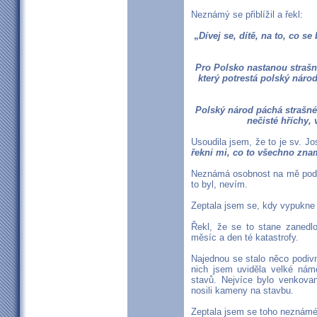
Neznámý se přiblížil a řekl:
„
Dívej se, dítě, na to, co s
Pro Polsko nastanou strašn
který potrestá polský národ
Polský národ páchá strašné 
nečisté hříchy,
Usoudila jsem, že to je sv. J
řekni mi, co to všechno zn
Neznámá osobnost na mě podív
to byl, nevím.
Zeptala jsem se, kdy vypukne 
Řekl, že se to stane zanedl
měsíc a den té katastrofy.
Najednou se stalo něco podiv
nich jsem uviděla velké nám
stavů. Nejvíce bylo venkovanů
nosili kameny na stavbu.
Zeptala jsem se toho neznámé