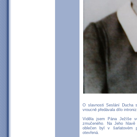
O slavnosti Seslání Ducha 
vroucně předávala dílo introni
Viděla jsem Pána Ježíše ve
zmučeného. Na Jeho hlavě b
oblečen byl v šarlatovém 
otevřená.