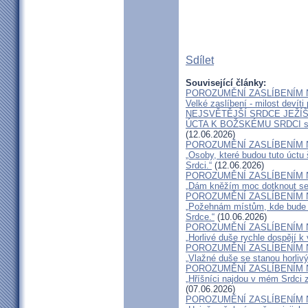
Sdílet
Související články:
POROZUMĚNÍ ZASLÍBENÍM 
Velké zaslíbení - milost devíti
NEJSVĚTĚJŠÍ SRDCE JEŽÍŠ
ÚCTA K BOŽSKÉMU SRDCI 
(12.06.2026)
POROZUMĚNÍ ZASLÍBENÍM 
„Osoby, které budou tuto úctu
Srdci.“
(12.06.2026)
POROZUMĚNÍ ZASLÍBENÍM 
„Dám kněžím moc dotknout se i
POROZUMĚNÍ ZASLÍBENÍM 
„Požehnám místům, kde bude v
Srdce.“
(10.06.2026)
POROZUMĚNÍ ZASLÍBENÍM 
„Horlivé duše rychle dospějí k 
POROZUMĚNÍ ZASLÍBENÍM 
„Vlažné duše se stanou horlivý
POROZUMĚNÍ ZASLÍBENÍM 
„Hříšníci najdou v mém Srdci 
(07.06.2026)
POROZUMĚNÍ ZASLÍBENÍM 