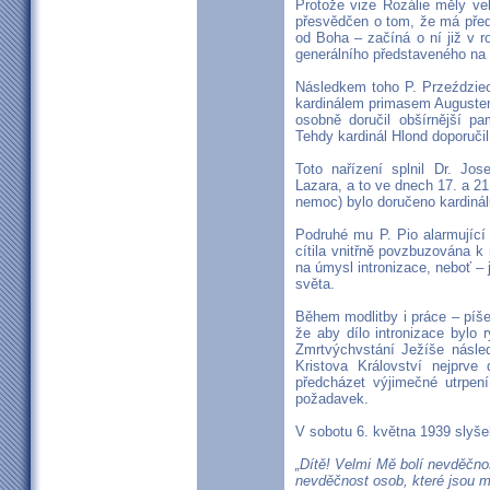
Protože vize Rozálie měly ve
přesvědčen o tom, že má před 
od Boha – začíná o ní již v 
generálního představeného na 
Následkem toho P. Przeździeck
kardinálem primasem Auguste
osobně doručil obšírnější pa
Tehdy kardinál Hlond doporučil,
Toto nařízení splnil Dr. Jos
Lazara, a to ve dnech 17. a 21
nemoc) bylo doručeno kardinál
Podruhé mu P. Pio alarmující
cítila vnitřně povzbuzována k
na úmysl intronizace, neboť – 
světa.
Během modlitby i práce – píše
že aby dílo intronizace bylo 
Zmrtvýchvstání Ježíše násled
Kristova Království nejprv
předcházet výjimečné utrpen
požadavek.
V sobotu 6. května 1939 slyšel
„Dítě! Velmi Mě bolí nevděčno
nevděčnost osob, které jsou 