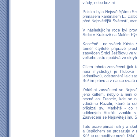
vlády, nebo bez ní.
Polsko bylo Nejsvětějšímu Sr
primasem kardinálem E. Dalbo
před Nejsvětější Svátostí, vy
V následujícím roce byl pr
Srdci v Krakově na Malém Rý
Konečně - na svátek Krista K
téměř čtyřleté přípravě pros
zasvěcen Srdci Ježíšovu ve v
velkého aktu spočívá ve skryt
Cílem tohoto zasvěcení (jak t
naší mystičky) je hluboké 
jednotlivců, odstranění laiciz
Božím právu a v nauce svaté 
Zvláštní zasvěcení se Nejsv
jeho kultem, nebylo a není 
nezná ani Francie, kde se n
vděčíme Rozálii, které to sd
přikázal sv. Markétě - co 
udělených Rozálii vzniklo 
Zasvěcení se Nejsvětějšímu S
Tato praxe přináší silný a sk
a úspěchem se prosazuje v z
Kéž je co nejdříve nové „Dílo“