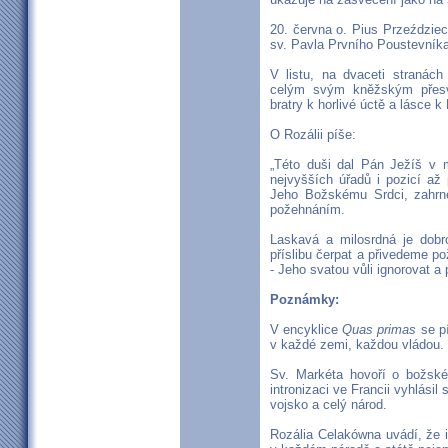
20. června o. Pius Przeździe
sv. Pavla Prvního Poustevníka
V listu, na dvaceti stranách
celým svým kněžským přesv
bratry k horlivé úctě a lásce 
O Rozálii píše:
„Této duši dal Pán Ježíš v 
nejvyšších úřadů i pozicí až
Jeho Božskému Srdci, zahrn
požehnáním.
Laskavá a milosrdná je dobr
příslibu čerpat a přivedeme p
- Jeho svatou vůli ignorovat 
Poznámky:
V encyklice
Quas primas
se pí
v každé zemi, každou vládou.
Sv. Markéta hovoří o božské
intronizaci ve Francii vyhlásil
vojsko a celý národ.
Rozália Celakówna uvádí, že 