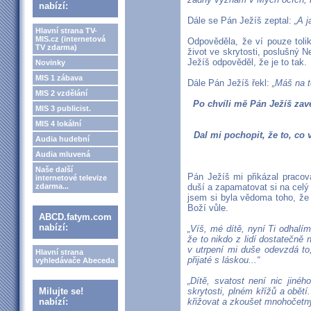
nabízí:
Dále se Pán Ježíš zeptal:
„A j
Hlavní strana TV-
MIS.cz (internetová
Odpověděla, že ví pouze toli
TV zdarma)
život ve skrytosti, poslušný N
Ježíš odpověděl, že je to tak.
Novinky
MIS 1 zábava
Dále Pán Ježíš řekl:
„Máš na 
MIS 2 vzdělání
Po chvíli mě Pán Ježíš za
MIS 3 publicist.
MIS 4 lokální
Dal mi pochopit, že to, co 
Audia hudební
Audia mluvená
Naše další
Pán Ježíš mi přikázal praco
internetové televize
zdarma...
duší a zapamatovat si na celý 
jsem si byla vědoma toho, že
Boží vůle.
ABCD.fatym.com
nabízí:
„Víš, mé dítě, nyní Ti odhalím
že to nikdo z lidí dostatečně 
v utrpení mi duše odevzdá to,
Hlavní strana
přijaté s láskou...“
vyhledávače Abeceda
„Dítě, svatost není nic jinéh
Milujte se!
skrytosti, plném křížů a obětí
nabízí:
křižovat a zkoušet mnohočet