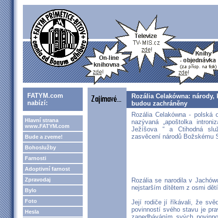
FATYM.com
Rozália Celakówna: národy, k
nabízí:
budou zachráněny
Rozália Celakówna - polská o
Hlavní strana
nazývaná „apoštolka introni
www.FATYM.com
Ježíšova “ a Ctihodná slu
zasvěcení národů Božskému S
Bude a zveme!
Bohoslužby
Farnosti
Adoptivní farnost
Zpravodaj
Rozália se narodila v Jachó
nejstarším dítětem z osmi dětí
Bylo
Foto
Její rodiče jí říkávali, že s
povinností svého stavu je pra
Hesla
zanedbáváním svých povinnost