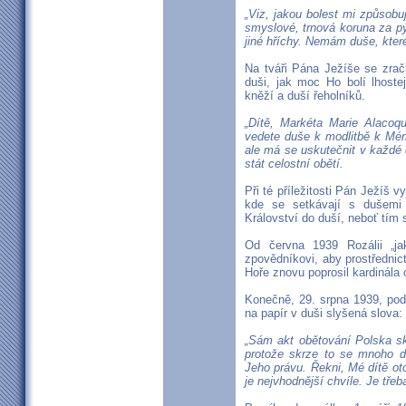
„Viz, jakou bolest mi způsobu
smyslové, trnová koruna za pý
jiné hříchy. Nemám duše, kter
Na tváři Pána Ježíše se zrač
duši, jak moc Ho bolí lhost
kněží a duší řeholníků.
„Dítě, Markéta Marie Alaco
vedete duše k modlitbě k Mému
ale má se uskutečnit v každé d
stát celostní obětí.
Při té příležitosti Pán Ježíš v
kde se setkávají s dušemi 
Království do duší, neboť tím 
Od června 1939 Rozálii „ja
zpovědníkovi, aby prostředni
Hoře znovu poprosil kardinála 
Konečně, 29. srpna 1939, pod
na papír v duši slyšená slova:
„Sám akt obětování Polska sk
protože skrze to se mnoho d
Jeho právu. Řekni, Mé dítě otc
je nejvhodnější chvíle. Je třeb