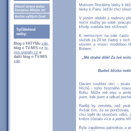
Motivem Rozáliiny lásky k bli
Hlavní strana webu
lásky k Pánu Ježíši chci slouž
časopisu Milujte se!
Archiv vyšlých čísel
V jistém období ji nadmíru př
noční služby po sobě, pracují
křivdy snášela bez stížností.
Spřátelené
weby:
K nemocným na sále často p
služeb za 20 let žádný z nic
Blog o FATYMu
zde
,
slovem a vroucí modlitbou hl
blog o TV-MIS.cz
tv-
Bohem.
mis.signaly.cz
a
další blog o TV-MIS
„Mé drahé dítě! Za tvé milo
zde
.
Budeš blízko mého
Dávám souhlas otci – psala
hříchů i toho hrozného stav
Bohu. Může mě otec u ambonu
jsem, kde jsem a odkud poch
Raději by zemřela, než psát
Avšak tím, že se ponižovala,
chci trpět do skončení věků, j
kněze zůstalo více a jedna hří
Byla zapálenou patriotkou a pe