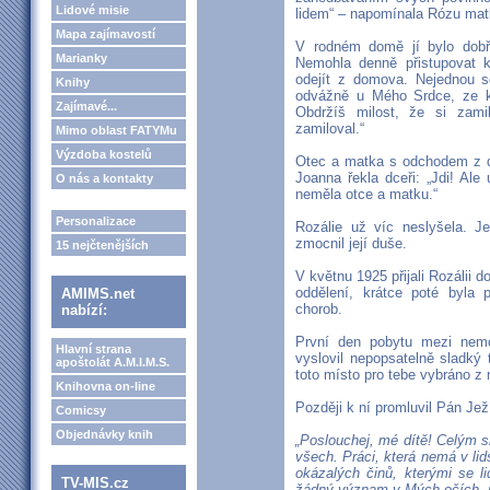
Lidové misie
lidem“ – napomínala Rózu mat
Mapa zajímavostí
V rodném domě jí bylo dobře
Marianky
Nemohla denně přistupovat 
odejít z domova. Nejednou se
Knihy
odvážně u Mého Srdce, ze kt
Zajímavé...
Obdržíš milost, že si zami
zamiloval.“
Mimo oblast FATYMu
Výzdoba kostelů
Otec a matka s odchodem z d
Joanna řekla dceři: „Jdi! Ale
O nás a kontakty
neměla otce a matku.“
Personalizace
Rozálie už víc neslyšela. J
zmocnil její duše.
15 nejčtenějších
V květnu 1925 přijali Rozálii 
oddělení, krátce poté byla 
AMIMS.net
chorob.
nabízí:
První den pobytu mezi nemo
Hlavní strana
vyslovil nepopsatelně sladký 
apoštolát A.M.I.M.S.
toto místo pro tebe vybráno z 
Knihovna on-line
Později k ní promluvil Pán Jež
Comicsy
Objednávky knih
„Poslouchej, mé dítě! Celým s
všech. Práci, která nemá v li
okázalých činů, kterými se l
TV-MIS.cz
žádný význam v Mých očích, n