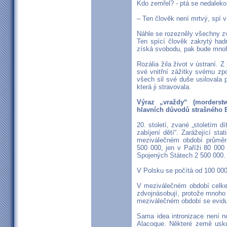
Kdo zemřel? - ptá se nedaleko 
– Ten člověk není mrtvý, spí v 
Náhle se rozezněly všechny z
Ten spící člověk zakrytý had
získá svobodu, pak bude mnoh
Rozália žila život v ústraní. 
své vnitřní zážitky svému zpo
všech sil své duše usilovala p
která ji stravovala.
Výraz „vraždy“ (morderst
hlavních důvodů strašného 
20. století, zvané „stoletím d
zabíjení dětí“. Zarážející sta
meziválečném období průměrn
500 000, jen v Paříži 80 000
Spojených Státech 2 500 000.
V Polsku se počítá od 100 000
V meziválečném období celkem
zdvojnásobují, protože mnoho
meziválečném období se eviduj
Sama idea intronizace není no
Alacoque. Některé země uskut