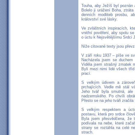
Touha, aby Ježíš byl poznán a 
Bolelo ji urážení Boha, ztrá
denních modliteb prosbu, a
království své lásky.
Ve zvláštních inspiracích, kt
vnitřní pověření, aby spolu 
o úctu k Nejsvětějšímu Srdci 
Níže citované texty jsou převz
V září roku 1937 – píše ve sv
Nacházela jsem se duchem n
Viděla jsem strašný zmatek m
Byli mezi nimi lidé všech tříd
prací.
S velkým údivem a zároveň
prchajících. Vedle mě stál 
Jeho tvář byla smutná, ale 
nadzemského. Po chvíli obráti
Přesto se na jeho tváři zračila 
S velkým respektem a úct
postavu, která pro srdce člov
Byla jsem přesvědčena, že 
podívala na nebe, které zača
strany se roztáhla na celé 
strach.