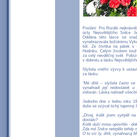
Poslání: Pro Rozálii nejkrás
úcty Nejsvětějšího Srdce Je
Oddána této lásce se snaž
vynahrazovala božskému Vykup
lidí. Ze čtvrtka na pátek 
Hodinku. Celým životem touži
za celý nevděčný svět. Pobíze
v dobrotu a lásku Nejsvětější
Slyšela vnitřní výzvy k usta
za lásku:
“Mé dítě – slyšela často ve
vynahradí její nedostatek u
milován. Láska nahradí všechn
Jednoho dne v lednu roku 194
duše se ozýval tichý tajemný 
„Dívej, kolik jsem vytrpěl na
dostalo?
Kolik duší mnou opovrhlo - dok
Zda mé Srdce netrpělo tehdy 
O to víc ty, dítě, vynahrazuj 