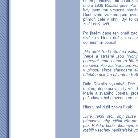
uších pronikavý křik odsouzen
února 1939 Rozália píše: Pán 
kdy jsem mu vroucně předáv
Duchovním zrakem jsem uvidě
přímoří celé v ohni. Byl to 
zničí celý svět.
Po jistém čase ten oheň zac
slyšela v hloubi duše hlas a z
co neumím popsat:
„Mé dítě! Bude strašná válka
Velké a strašné jsou hřích
potrestat tento národ za hřích
nenávist. Ale záchrana pro P
v plnosti skrze slavnostní 
hříchů a úplným návratem k B
Dále Rozália vyznává: Dne 
možné, doporučovala ty věci 
Marie a svatého Josefa, pro
požadavek byl proveden co nej
Hlas v mé duši znovu říkal:
„Dítě, řekni otci, aby skrz
primasovi, aby udělal vše pro
pak Polsko bude obranným va
rozbijí všechny nepřátelské út