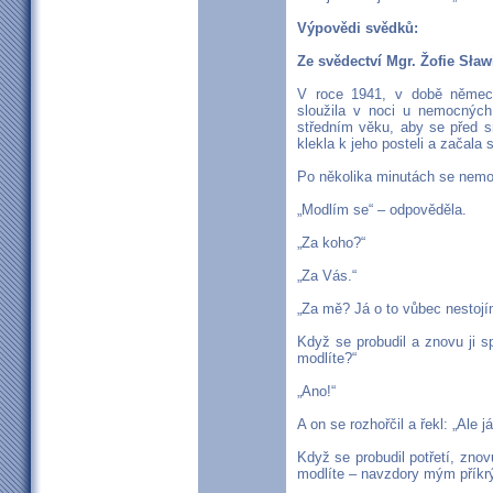
Výpovědi svědků:
Ze svědectví Mgr. Žofie Sła
V roce 1941, v době německ
sloužila v noci u nemocných
středním věku, aby se před smr
klekla k jeho posteli a začala
Po několika minutách se nemoc
„Modlím se“ – odpověděla.
„Za koho?“
„Za Vás.“
„Za mě? Já o to vůbec nestojím
Když se probudil a znovu ji sp
modlíte?“
„Ano!“
A on se rozhořčil a řekl: „Ale j
Když se probudil potřetí, znov
modlíte – navzdory mým přík