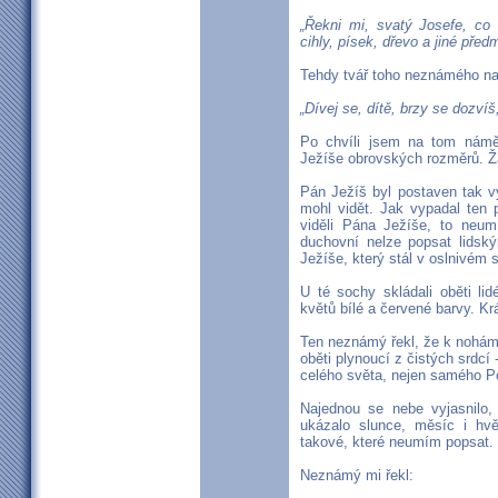
„Řekni mi, svatý Josefe, c
cihly, písek, dřevo a jiné před
Tehdy tvář toho neznámého nab
„Dívej se, dítě, brzy se dozví
Po chvíli jsem na tom námě
Ježíše obrovských rozměrů. Žá
Pán Ježíš byl postaven tak v
mohl vidět. Jak vypadal ten 
viděli Pána Ježíše, to neum
duchovní nelze popsat lids
Ježíše, který stál v oslnivém
U té sochy skládali oběti li
květů bílé a červené barvy. Kr
Ten neznámý řekl, že k nohám K
oběti plynoucí z čistých srdcí
celého světa, nejen samého Po
Najednou se nebe vyjasnilo
ukázalo slunce, měsíc i hvě
takové, které neumím popsat.
Neznámý mi řekl: