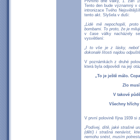
Prvního dne války, 1. září 
Tento den bude významný v dě
intronizace Tvého Nejsvětějš
tento akt. Slyšela v duši:
„Lidé mě nepochopili, prot
bombami. To proto, že je miluji
v čase války nacházely se
vysvětlení:
„I to vše je z lásky, nebo
dokonalé lítosti najdou odpuš
V poznámkách z druhé polovi
která byla odpovědí na její ot
„To je ještě málo. Copa
Zlo musí
V takové půd
Všechny hříchy 
V první polovině října 1939 si
„Podívej, dítě, jaké strašné u
(dětí) i strašná nenávist, k
nemohu snést, musím potrestat