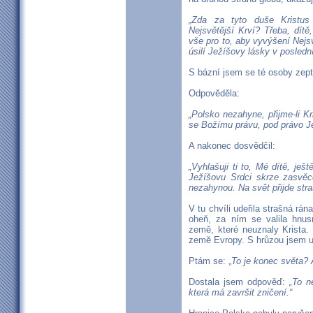
„Zda za tyto duše Kristus
Nejsvětější Krví? Třeba, dít
vše pro to, aby vyvýšení Nejs
úsilí Ježíšovy lásky v posledn
S bázní jsem se té osoby zep
Odpověděla:
„Polsko nezahyne, přijme-li Kr
se Božímu právu, pod právo Je
A nakonec dosvědčil:
„Vyhlašuji ti to, Mé dítě, je
Ježíšovu Srdci skrze zasvě
nezahynou. Na svět přijde stra
V tu chvíli udeřila strašná rán
oheň, za ním se valila hnus
země, které neuznaly Krista.
země Evropy. S hrůzou jsem ut
Ptám se: „
To je konec světa? A
Dostala jsem odpověď:
„To n
která má završit zničení.“