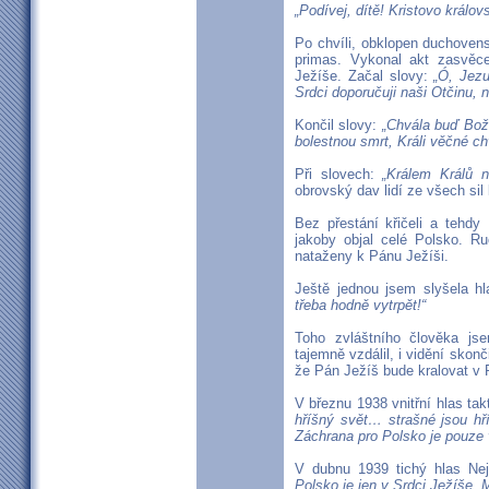
„Podívej, dítě! Kristovo králov
Po chvíli, obklopen duchoven
primas. Vykonal akt zasvěc
Ježíše. Začal slovy:
„Ó, Jez
Srdci doporučuji naši Otčinu, 
Končil slovy:
„Chvála buď Bož
bolestnou smrt, Králi věčné ch
Při slovech:
„Králem Králů n
obrovský dav lidí ze všech sil 
Bez přestání křičeli a teh
jakoby objal celé Polsko. Ru
nataženy k Pánu Ježíši.
Ještě jednou jsem slyšela h
třeba hodně vytrpět!“
Toho zvláštního člověka j
tajemně vzdálil, i vidění skonč
že Pán Ježíš bude kralovat v 
V březnu 1938 vnitřní hlas tak
hříšný svět… strašné jsou hř
Záchrana pro Polsko je pouz
V dubnu 1939 tichý hlas Nej
Polsko je jen v Srdci Ježíše,