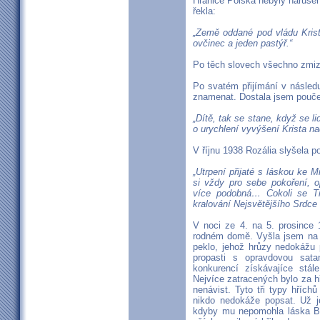
Hranice Polska nebyly naruše
řekla:
„Země oddané pod vládu Krist
ovčinec a jeden pastýř.“
Po těch slovech všechno zmiz
Po svatém přijímání v násled
znamenat. Dostala jsem pouče
„Dítě, tak se stane, když se l
o urychlení vyvýšení Krista n
V říjnu 1938 Rozália slyšela p
„Utrpení přijaté s láskou ke M
si vždy pro sebe pokoření, o
více podobná… Cokoli se Ti 
kralování Nejsvětějšího Srdce 
V noci ze 4. na 5. prosince
rodném domě. Vyšla jsem na p
peklo, jehož hrůzy nedokážu 
propasti s opravdovou sata
konkurencí získávajíce stál
Nejvíce zatracených bylo za hř
nenávist. Tyto tři typy hříc
nikdo nedokáže popsat. Už j
kdyby mu nepomohla láska Bo