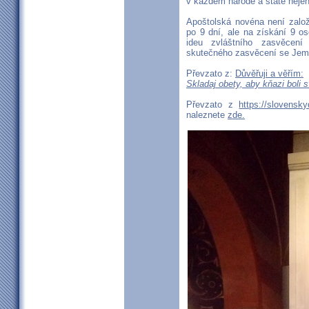
v každém národě a státě nejen 
Apoštolská novéna není zalo
po 9 dní, ale na získání 9 os
ideu zvláštního zasvěcení
skutečného zasvěcení se Jem
Převzato z:
Důvěřuji a věřím:
Skladaj obety, aby kňazi boli 
Převzato z
https://slovensk
naleznete
zde.