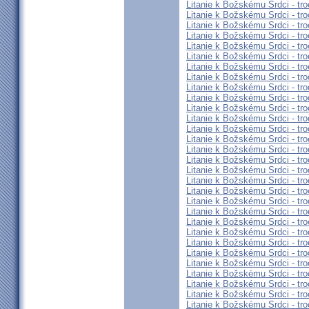
Litanie k Božskému Srdci - tro
Litanie k Božskému Srdci - tro
Litanie k Božskému Srdci - tro
Litanie k Božskému Srdci - tro
Litanie k Božskému Srdci - tro
Litanie k Božskému Srdci - tro
Litanie k Božskému Srdci - tro
Litanie k Božskému Srdci - tro
Litanie k Božskému Srdci - tro
Litanie k Božskému Srdci - tro
Litanie k Božskému Srdci - tro
Litanie k Božskému Srdci - tro
Litanie k Božskému Srdci - tro
Litanie k Božskému Srdci - tro
Litanie k Božskému Srdci - tro
Litanie k Božskému Srdci - tro
Litanie k Božskému Srdci - tro
Litanie k Božskému Srdci - tro
Litanie k Božskému Srdci - tro
Litanie k Božskému Srdci - tro
Litanie k Božskému Srdci - tro
Litanie k Božskému Srdci - tro
Litanie k Božskému Srdci - tro
Litanie k Božskému Srdci - tro
Litanie k Božskému Srdci - tro
Litanie k Božskému Srdci - tro
Litanie k Božskému Srdci - tro
Litanie k Božskému Srdci - tro
Litanie k Božskému Srdci - tro
Litanie k Božskému Srdci - tro