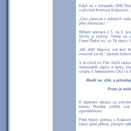
Když se v listopadu 1940 Rozá
o příchod Kristova Království, 
„Chci panovat v lidských srd
přes intronizaci.“
Během adorace z 5. na 6. pro
hříchy a zločiny. Tehdy se 
Pane! Řekni mi, co Tě nejvíc b
„Mé dítě! Nejvíce mě bolí lh
vroucně za ně,“ slyšela bolest
V té chvíli mi Pán Ježíš ukázal
nedostatek zájmu a lásky, kt
vztahu k Nebeskému Otci i k 
Modli se, dítě, a přinášej
Proto je tol
K doplnění obrazu ze zmíněný
kterou Rozália svěřila s
zpovědníkovi:
Před hlavní poštou v Krakově 
kdosi ležel přikryt „černým o