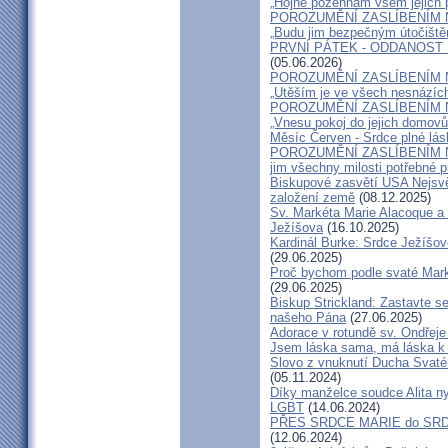
„Hojně požehnám všem jejich 
POROZUMĚNÍ ZASLÍBENÍM 
„Budu jim bezpečným útočištěm
PRVNÍ PÁTEK - ODDANOST
(05.06.2026)
POROZUMĚNÍ ZASLÍBENÍM 
„Utěším je ve všech nesnázích
POROZUMĚNÍ ZASLÍBENÍM 
„Vnesu pokoj do jejich domovů
Měsíc Červen - Srdce plné lás
POROZUMĚNÍ ZASLÍBENÍM 
jim všechny milosti potřebné pr
Biskupové zasvětí USA Nejsvě
založení země
(08.12.2025)
Sv. Markéta Marie Alacoque a 
Ježíšova
(16.10.2025)
Kardinál Burke: Srdce Ježíšo
(29.06.2025)
Proč bychom podle svaté Mark
(29.06.2025)
Biskup Strickland: Zastavte se
našeho Pána
(27.06.2025)
Adorace v rotundě sv. Ondřej
Jsem láska sama, má láska k 
Slovo z vnuknutí Ducha Svatéh
(05.11.2024)
Díky manželce soudce Alita nyn
LGBT
(14.06.2024)
PŘES SRDCE MARIE do SRD
(12.06.2024)