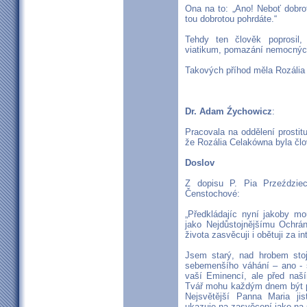
Ona na to: „Ano! Neboť dobrot
tou dobrotou pohrdáte.“
Tehdy ten člověk poprosil,
viatikum, pomazání nemocných
Takových příhod měla Rozália u
Dr. Adam Źychowicz
:
Pracovala na oddělení prostit
že Rozália Celakówna byla čl
Doslov
Z dopisu P. Pia Przeździec
Čenstochové:
„Předkládajíc nyní jakoby m
jako Nejdůstojnějšímu Ochrá
života zasvěcuji i obětuji za i
Jsem starý, nad hrobem sto
sebemenšího váhání – ano - s
vaší Eminencí, ale před naš
Tvář mohu každým dnem být po
Nejsvětější Panna Maria j
ukazuje na zasvěcení jako na 