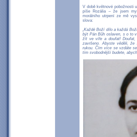
V době květnové pobožnosti u
píše Rozália – že jsem m
morálního utrpení ze mě vy
slova:
„Každé Boží dílo a každá Bož
být Pán Bůh oslaven, s o to v
žít ve víře a doufat! Doufat
završeno. Abyste věděli, že
rukou. Čím více se vzdáte se
tím svobodnější budete, abych