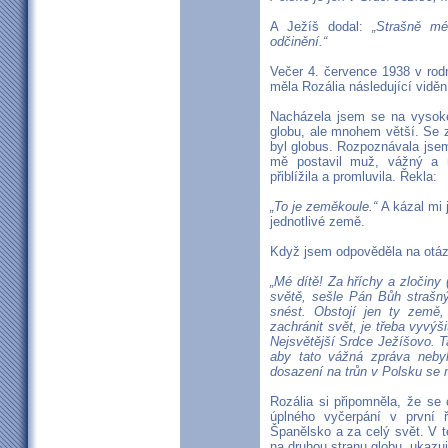
A Ježíš dodal:
„Strašně mé
odčinění.“
Večer 4. července 1938 v rod
měla Rozália následující viděn
Nacházela jsem se na vysoké
globu, ale mnohem větší. Se 
byl globus. Rozpoznávala jsem
mě postavil muž, vážný a m
přiblížila a promluvila. Řekla:
„To je zeměkoule.“
A kázal mi 
jednotlivé země.
Když jsem odpověděla na otáz
„Mé dítě! Za hříchy a zločiny 
světě, sešle Pán Bůh strašný
snést. Obstojí jen ty země, 
zachránit svět, je třeba vyvý
Nejsvětější Srdce Ježíšovo. T
aby tato vážná zpráva neby
dosazení na trůn v Polsku se 
Rozália si připomněla, že se
úplného vyčerpání v první
Španělsko a za celý svět. V té
na druhou stranu globu, ukazují