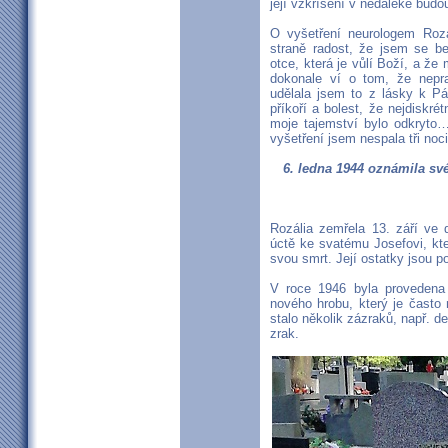
její vzkříšení v nedaleké budo
O vyšetření neurologem Rozál
straně radost, že jsem se b
otce, která je vůlí Boží, a že
dokonale ví o tom, že nepra
udělala jsem to z lásky k Pá
příkoří a bolest, že nejdiskré
moje tajemství bylo odkryto
vyšetření jsem nespala tři noci
6. ledna 1944 oznámila s
Rozália zemřela 13. září ve 
úctě ke svatému Josefovi, kt
svou smrt. Její ostatky jsou p
V roce 1946 byla provedena
nového hrobu, který je často
stalo několik zázraků, např. d
zrak.