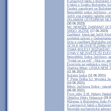
8 úžasných faktů o Božském 
6 faktů o Svátku Božského Srd
Osobní zasvěcení se Božském
Nejsvětější srdce Ježíšovo - s
Ježíš zná zranění našeho srd
ZKLAMÁNÍ UŠTĚDŘENÁ NEJ
(30.06.2023)
NIC NEMŮŽE ZABRÁNIT ÚCT
SRDCI JEŽÍŠE
(17.06.2023)
Zaslíbení, která dal Ježíš Kri
smrtelná úzkost v Getsemane
Úcta a zaslíbení Božského sr
ÚCTA K NEJSVĚTĚJŠÍMU S
OSMÁ BOLEST BOŽSKÉHO S
SYNA V NEJSVĚTĚJŠÍ EUCH
Nejsvětější Srdce Ježíšovo, a
"Vydal se za mě" - říká sv. ap
Exorcista se setkává s mocí N
Vladyka Milan: LÁSKA NENÍ 
(11.06.2021)
Božské Srdce
(11.06.2021)
P. Peter Dufka SJ: Mystika Je
(10.06.2021)
Měsíc Ježíšova Srdce - návod,
(06.06.2021)
První sliby S.M. Heleny Halá
Obláčka Věrky Holasové
(29.0
Růženec k Božskému Srdci P
8 zajímavých faktů o Božském
Neustálá eucharistická adorace