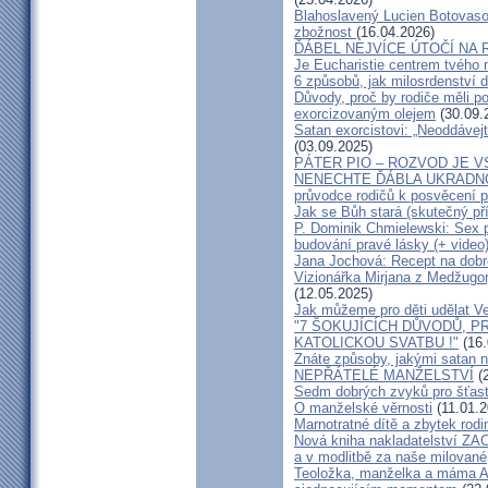
Blahoslavený Lucien Botovasoa
zbožnost
(16.04.2026)
ĎÁBEL NEJVÍCE ÚTOČÍ NA R
Je Eucharistie centrem tvého 
6 způsobů, jak milosrdenství d
Důvody, proč by rodiče měli 
exorcizovaným olejem
(30.09.
Satan exorcistovi: „Neoddávejt
(03.09.2025)
PÁTER PIO – ROZVOD JE 
NENECHTE ĎÁBLA UKRADNOU
průvodce rodičů k posvěcení p
Jak se Bůh stará (skutečný př
P. Dominik Chmielewski: Sex 
budování pravé lásky (+ video
Jana Jochová: Recept na dobr
Vizionářka Mirjana z Medžugorj
(12.05.2025)
Jak můžeme pro děti udělat Ve
"7 ŠOKUJÍCÍCH DŮVODŮ, P
KATOLICKOU SVATBU !"
(16.
Znáte způsoby, jakými satan n
NEPŘÁTELÉ MANŽELSTVÍ
(2
Sedm dobrých zvyků pro šťas
O manželské věrnosti
(11.01.2
Marnotratné dítě a zbytek rodi
Nová kniha nakladatelství ZAC
a v modlitbě za naše milované, k
Teoložka, manželka a máma A