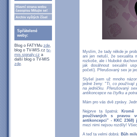
Hlavní strana webu
časopisu Milujte se!
Archiv vyšlých čísel
Spřátelené
weby:
Blog o FATYMu
zde
,
blog o TV-MIS.cz
tv-
Myslím, že tady někde je prob
mis.signaly.cz
a
ani jen netuší, že sexualita
další blog o TV-MIS
rozkoše, ale i hluboké duchovn
zde
.
jak dosáhnout sexuální usp
početí). Přerušovaný sex je jed
Slyšel jsem už mnoho názor
jedné ženy: "
Ti, co používají 
na jedničku. Přerušovaný sex
antikoncepce na čtyřku a potra
Mám pro vás dvě zprávy. Jedn
Nejprve ta špatná:
Kromě p
používaných s pravou ve
antikoncepci" - KKC 2368) 
mezi nimi nejsou rozdíly! Vše
A teď ta velmi dobrá:
Bůh milu