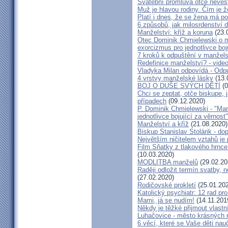
Svatební promluva otce nevěs
Muž je hlavou rodiny. Čím je 
Platí i dnes, že se žena má 
6 způsobů, jak milosrdenství d
Manželství: kříž a koruna
(23.
Otec Dominik Chmielewski o m
exorcizmus pro jednotlivce boj
7 kroků k odpuštění v manžels
Redefinice manželství? - vide
Vladyka Milan odpovídá - Odp
4 vrstvy manželské lásky
(13.
BOJ O DUŠE SVÝCH DĚTÍ
(0
Chci se zeptat, otče biskupe, 
případech
(09.12.2020)
P. Dominik Chmielewski - "Man
jednotlivce bojující za věrnost"
Manželství a kříž
(21.08.2020)
Biskup Stanislav Stolárik - do
Největším ničitelem vztahů je 
Film Sňatky z tlakového hrnce
(10.03.2020)
MODLITBA manželů
(29.02.20
Raději odložit termín svatby, 
(27.02.2020)
Rodičovské prokletí
(25.01.20
Katolický psychiatr: 12 rad pr
Mami, já se nudím!
(14.11.201
Někdy je těžké přijmout vlastní
Luhačovice - město krásných 
6 věcí, které se Vaše děti na