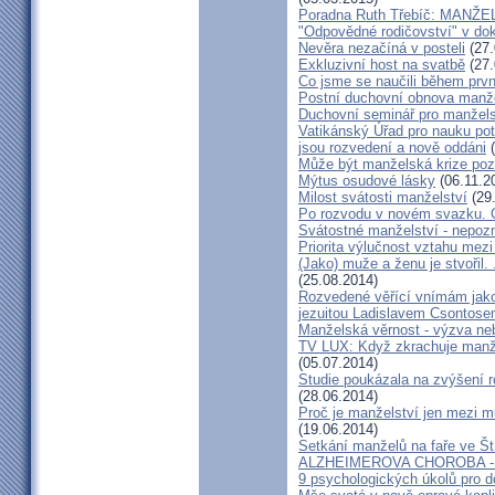
Poradna Ruth Třebíč: MANŽ
"Odpovědné rodičovství" v do
Nevěra nezačíná v posteli
(27.
Exkluzivní host na svatbě
(27.
Co jsme se naučili během prvn
Postní duchovní obnova manž
Duchovní seminář pro manžel
Vatikánský Úřad pro nauku potv
jsou rozvedení a nově oddáni
(
Může být manželská krize poz
Mýtus osudové lásky
(06.11.2
Milost svátosti manželství
(29
Po rozvodu v novém svazku. C
Svátostné manželství - nepoz
Priorita výlučnost vztahu mezi
(Jako) muže a ženu je stvořil.
(25.08.2014)
Rozvedené věřící vnímám jako
jezuitou Ladislavem Csontos
Manželská věrnost - výzva ne
TV LUX: Když zkrachuje manžel
(05.07.2014)
Studie poukázala na zvýšení r
(28.06.2014)
Proč je manželství jen mezi m
(19.06.2014)
Setkání manželů na faře ve Št
ALZHEIMEROVA CHOROBA - d
9 psychologických úkolů pro d