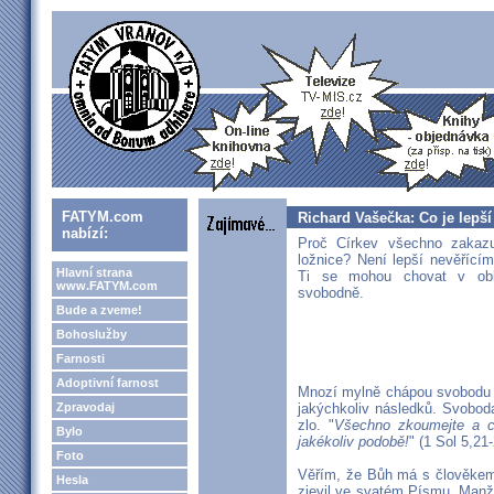
FATYM.com
Richard Vašečka: Co je lepš
nabízí:
Proč Církev všechno zakazu
ložnice? Není lepší nevěřící
Hlavní strana
Ti se mohou chovat v obla
www.FATYM.com
svobodně.
Bude a zveme!
Bohoslužby
Farnosti
Adoptivní farnost
Mnozí mylně chápou svobodu j
Zpravodaj
jakýchkoliv následků. Svoboda
zlo. "
Všechno zkoumejte a co
Bylo
jakékoliv podobě!
" (1 Sol 5,21-
Foto
Věřím, že Bůh má s člověkem 
Hesla
zjevil ve svatém Písmu. Manže