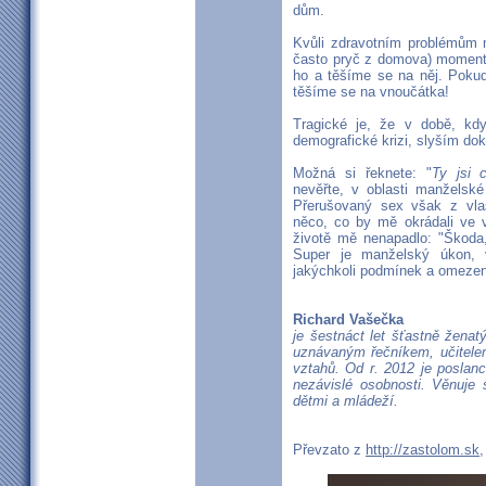
dům.
Kvůli zdravotním problémům
často pryč z domova) momentá
ho a těšíme se na něj. Pokud
těšíme se na vnoučátka!
Tragické je, že v době, kdy 
demografické krizi, slyším dok
Možná si řeknete: "
Ty jsi 
nevěřte, v oblasti manželské
Přerušovaný sex však z vla
něco, co by mě okrádali ve
životě mě nenapadlo: "Škoda,
Super je manželský úkon,
jakýchkoli podmínek a omezení.
Richard Vašečka
je šestnáct let šťastně ženat
uznávaným řečníkem, učitelem
vztahů. Od r. 2012 je poslan
nezávislé osobnosti. Věnuje
dětmi a mládeží.
Převzato z
http://zastolom.sk
,