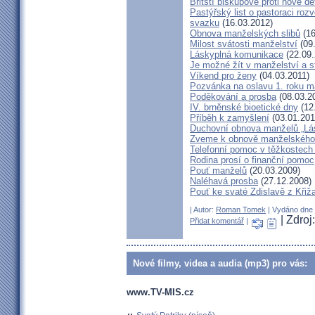
Britští biskupové proti nové d
Pastýřský list o pastoraci roz
svazku
(16.03.2012)
Obnova manželských slibů
(16
Milost svátosti manželství
(09.
Láskyplná komunikace
(22.09.
Je možné žít v manželství a 
Víkend pro ženy
(04.03.2011)
Pozvánka na oslavu 1. roku m
Poděkování a prosba
(08.03.2
IV. brněnské bioetické dny
(12
Příběh k zamyšlení
(03.01.201
Duchovní obnova manželů „Lás
Zveme k obnově manželského 
Telefonní pomoc v těžkostech 
Rodina prosí o finanční pomoc
Pouť manželů
(20.03.2009)
Naléhavá prosba
(27.12.2008)
Pouť ke svaté Zdislavě z Křiž
| Autor:
Roman Tomek
| Vydáno dne 1
| Zdro
Přidat komentář
|
Nové filmy, videa a audia (mp3) pro vás:
www.TV-MIS.cz