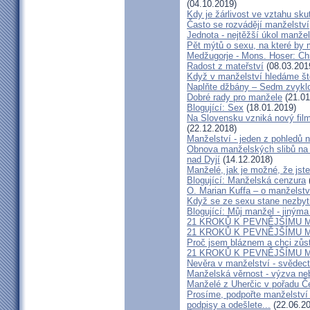
(04.10.2019)
Kdy je žárlivost ve vztahu s
Často se rozvádějí manželství,
Jednota - nejtěžší úkol manžel
Pět mýtů o sexu, na které by
Medžugorje - Mons. Hoser: Chra
Radost z mateřství
(08.03.201
Když v manželství hledáme ště
Naplňte džbány – Sedm zvyklo
Dobré rady pro manžele
(21.01
Blogující: Sex
(18.01.2019)
Na Slovensku vzniká nový fil
(22.12.2018)
Manželství - jeden z pohledů n
Obnova manželských slibů na 
nad Dyjí
(14.12.2018)
Manželé, jak je možné, že jste
Blogující: Manželská cenzura
O. Marian Kuffa – o manželst
Když se ze sexu stane nezbyt
Blogující: Můj manžel - jiným
21 KROKŮ K PEVNĚJŠÍMU M
21 KROKŮ K PEVNĚJŠÍMU M
Proč jsem bláznem a chci zůst
21 KROKŮ K PEVNĚJŠÍMU M
Nevěra v manželství - svědect
Manželská věrnost - výzva ne
Manželé z Uherčic v pořadu Č
Prosíme, podpořte manželství m
podpisy a odešlete...
(22.06.20