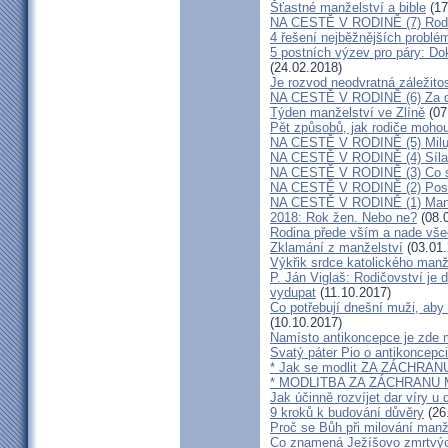
Šťastné manželství a bible
(17
NA CESTĚ V RODINĚ (7) Rodiče
4 řešení nejběžnějších problé
5 postních výzev pro páry: Do
(24.02.2018)
Je rozvod neodvratná záležito
NA CESTĚ V RODINĚ (6) Za d
Týden manželství ve Zlíně
(07
Pět způsobů, jak rodiče mohou
NA CESTĚ V RODINĚ (5) Milu
NA CESTĚ V RODINĚ (4) Síla
NA CESTĚ V RODINĚ (3) Co s
NA CESTĚ V RODINĚ (2) Poslo
NA CESTĚ V RODINĚ (1) Manž
2018: Rok žen. Nebo ne?
(08.
Rodina přede vším a nade vš
Zklamání z manželství
(03.01.
Výkřik srdce katolického manž
P. Ján Viglaš: Rodičovství je 
vydupat
(11.10.2017)
Co potřebují dnešní muži, aby
(10.10.2017)
Namísto antikoncepce je zde mi
Svatý páter Pio o antikoncepci
* Jak se modlit ZA ZÁCHRA
* MODLITBA ZA ZÁCHRANU
Jak účinně rozvíjet dar víry u 
9 kroků k budování důvěry
(26
Proč se Bůh při milování man
Co znamená Ježíšovo zmrtvých