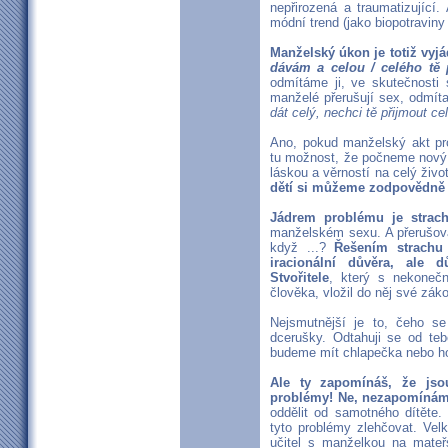
nepřirozená a traumatizující
módní trend (jako biopotraviny
Manželský úkon je totiž vyj
dávám a celou / celého tě 
odmítáme ji, ve skutečnosti 
manželé přerušují sex, odmítaj
dát celý, nechci tě přijmout ce
Ano, pokud manželský akt pr
tu možnost, že počneme nový ži
láskou a věrností na celý život
dětí si můžeme zodpovědně p
Jádrem problému je strach
manželském sexu. A přerušova
když ...?
Řešením strachu 
iracionální důvěra, ale 
Stvořitele
, který s nekonečn
člověka, vložil do něj své záko
Nejsmutnější je to, čeho se
dcerušky. Odtahuji se od teb
budeme mít chlapečka nebo ho
Ale ty zapomínáš, že jso
problémy! Ne, nezapomínám
oddělit od samotného dítěte.
tyto problémy zlehčovat. Velk
učitel s manželkou na mateř