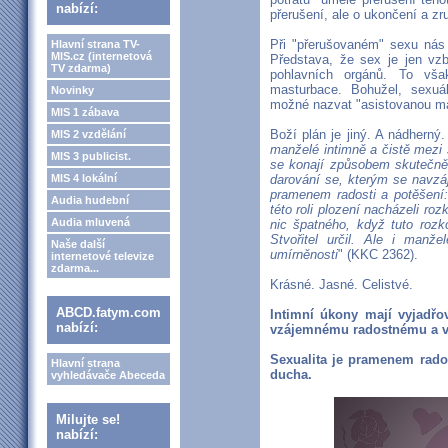
nabízí:
přerušení, ale o ukončení a zr
Při "přerušovaném" sexu nás
Hlavní strana TV-
MIS.cz (internetová
Představa, že sex je jen vz
TV zdarma)
pohlavních orgánů. To vša
masturbace. Bohužel, sexuá
Novinky
možné nazvat "asistovanou ma
MIS 1 zábava
Boží plán je jiný. A nádherný
MIS 2 vzdělání
manželé intimně a čistě mezi 
MIS 3 publicist.
se konají způsobem skutečně
MIS 4 lokální
darování se, kterým se navzá
pramenem radosti a potěšení:
Audia hudební
této roli plození nacházeli roz
Audia mluvená
nic špatného, když tuto rozko
Stvořitel určil. Ale i man
Naše další
umírněnosti
" (KKC 2362).
internetové televize
zdarma...
Krásné. Jasné. Celistvé.
ABCD.fatym.com
Intimní úkony mají vyjadř
nabízí:
vzájemnému radostnému a 
Sexualita je pramenem radost
Hlavní strana
ducha.
vyhledávače Abeceda
Milujte se!
nabízí: