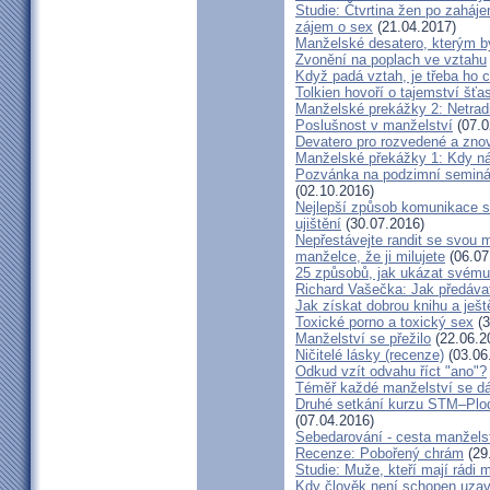
Studie: Čtvrtina žen po zaháje
zájem o sex
(21.04.2017)
Manželské desatero, kterým by
Zvonění na poplach ve vztahu
Když padá vztah, je třeba ho c
Tolkien hovoří o tajemství šť
Manželské prekážky 2: Netrad
Poslušnost v manželství
(07.0
Devatero pro rozvedené a zn
Manželské překážky 1: Kdy n
Pozvánka na podzimní seminá
(02.10.2016)
Nejlepší způsob komunikace s
ujištění
(30.07.2016)
Nepřestávejte randit se svou 
manželce, že ji milujete
(06.07
25 způsobů, jak ukázat svému
Richard Vašečka: Jak předávat
Jak získat dobrou knihu a ješt
Toxické porno a toxický sex
(3
Manželství se přežilo
(22.06.2
Ničitelé lásky (recenze)
(03.06
Odkud vzít odvahu říct "ano"?
Téměř každé manželství se dá
Druhé setkání kurzu STM–Plodn
(07.04.2016)
Sebedarování - cesta manžels
Recenze: Pobořený chrám
(29
Studie: Muže, kteří mají rádi
Kdy člověk není schopen uzav