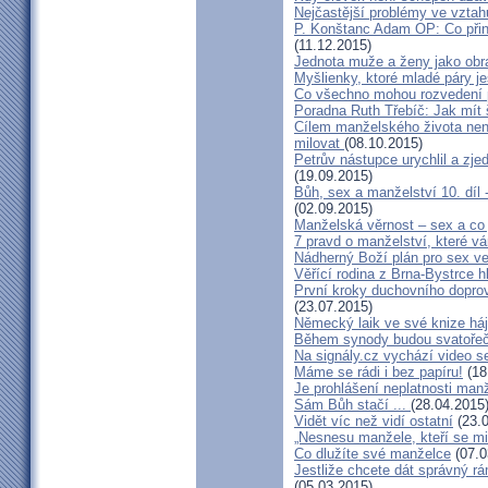
Nejčastější problémy ve vztah
P. Konštanc Adam OP: Co přin
(11.12.2015)
Jednota muže a ženy jako ob
Myšlienky, ktoré mladé páry je
Co všechno mohou rozvedení p
Poradna Ruth Třebíč: Jak mít 
Cílem manželského života nen
milovat
(08.10.2015)
Petrův nástupce urychlil a zj
(19.09.2015)
Bůh, sex a manželství 10. díl
(02.09.2015)
Manželská věrnost – sex a co 
7 pravd o manželství, které v
Nádherný Boží plán pro sex v
Věřící rodina z Brna-Bystrce 
První kroky duchovního doprov
(23.07.2015)
Německý laik ve své knize há
Během synody budou svatořečen
Na signály.cz vychází video s
Máme se rádi i bez papíru!
(18
Je prohlášení neplatnosti manž
Sám Bůh stačí ...
(28.04.2015
Vidět víc než vidí ostatní
(23.0
„Nesnesu manžele, kteří se milu
Co dlužíte své manželce
(07.0
Jestliže chcete dát správný rám
(05.03.2015)