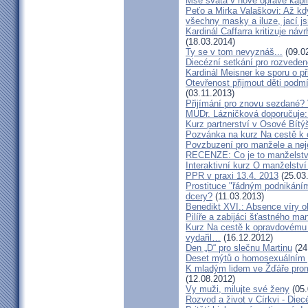
Mše svatá v nově opravé kapl
Peťo a Mirka Valaškovi: Až kd
všechny masky a iluze, jací j
Kardinál Caffarra kritizuje ná
(18.03.2014)
Ty se v tom nevyznáš...
(09.0
Diecézní setkání pro rozveden
Kardinál Meisner ke sporu o př
Otevřenost přijmout děti podm
(03.11.2013)
Přijímání pro znovu sezdané? 
MUDr. Lázničková doporučuje:
Kurz partnerství v Osové Bítý
Pozvánka na kurz Na cestě k 
Povzbuzení pro manžele a nej
RECENZE: Co je to manželstv
Interaktivní kurz O manželství
PPR v praxi 13.4. 2013
(25.03
Prostituce "řádným podnikání
dcery?
(11.03.2013)
Benedikt XVI.: Absence víry o
Pilíře a zabijáci šťastného ma
Kurz Na cestě k opravdovému 
vydařil…
(16.12.2012)
Den „D“ pro slečnu Martinu
(24
Deset mýtů o homosexuálním 
K mladým lidem ve Žďáře prom
(12.08.2012)
Vy muži, milujte své ženy
(05.
Rozvod a život v Církvi - Diec