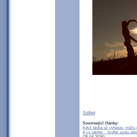
Sdílet
Související články:
Když láska už vyhasla, můžu 
A co takhle… bydlet spolu pře
(25.04.2026)