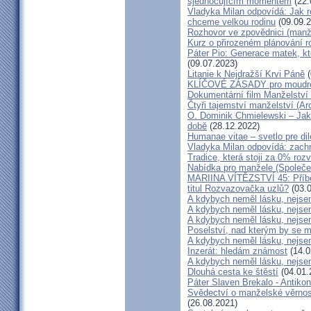
sjednocujícím momentem
(22.
Vladyka Milan odpovídá: Jak r
chceme velkou rodinu
(09.09.2
Rozhovor ve zpovědnici (man
Kurz o přirozeném plánování r
Páter Pio: Generace matek, kt
(09.07.2023)
Litanie k Nejdražší Krvi Páně
(
KLÍČOVÉ ZÁSADY pro moudré
Dokumentární film Manželství 
Čtyři tajemství manželství (Ar
O. Dominik Chmielewski – Jak 
době
(28.12.2022)
Humanae vitae – svetlo pre di
Vladyka Milan odpovídá: zachr
Tradice, která stoji za 0% roz
Nabídka pro manžele (Společen
MARIINA VÍTĚZSTVÍ 45: Příbě
titul Rozvazovačka uzlů?
(03.0
A kdybych neměl lásku, nejsem
A kdybych neměl lásku, nejsem
A kdybych neměl lásku, nejsem
Poselství, nad kterým by se 
A kdybych neměl lásku, nejsem
Inzerát: hledám známost
(14.0
A kdybych neměl lásku, nejsem
Dlouhá cesta ke štěstí
(04.01.
Páter Slaven Brekalo - Antiko
Svědectví o manželské věrnost
(26.08.2021)