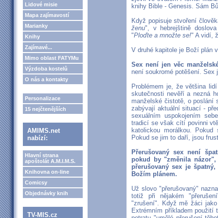
Lidové misie
knihy Bible - Genesis. Sám Bů
Mapa zajímavostí
Když popisuje stvoření člověka 
Marianky
ženu
", v hebrejštině doslov
"
Ploďte a množte se!
" A vidí, 
Knihy
Zajímavé...
V druhé kapitole je Boží plán v
Mimo oblast FATYMu
Sex není jen věc manželské
Výzdoba kostelů
není soukromé potěšení. Sex j
O nás a kontakty
Problémem je, že většina lidí
skutečnosti nevěří a nezná ho
Personalizace
manželské čistotě, o poslání 
zabývají aktuální situací - př
15 nejčtenějších
sexuálním uspokojením sebe
tradicí se však cítí povinni v
katolickou morálkou. Pokud s
AMIMS.net
Pokud se jim to daří, jsou frus
nabízí:
Přerušovaný sex není špatn
Hlavní strana
pokud by "změnila názor", t
apoštolát A.M.I.M.S.
přerušovaný sex je špatný,
Knihovna on-line
Božím plánem.
Comicsy
Už slovo "přerušovaný" nazna
Objednávky knih
totiž při nějakém "přeruše
"zrušení". Když mě žáci jako u
Extrémním příkladem použití 
TV-MIS.cz
potratu "umělé přerušení těho