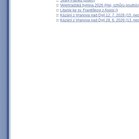
::
Svatý Patriku (píseň)
::
Velehradská hymna 2026 (Hej, vzhůru poutníci
::
Litanie ke sv. Františkovi z Assisi ()
::
Kázání z Vranova nad Dyjí 12. 7. 2026 (15. ne
::
Kázání z Vranova nad Dyjí 28. 6. 2026 (13. ne