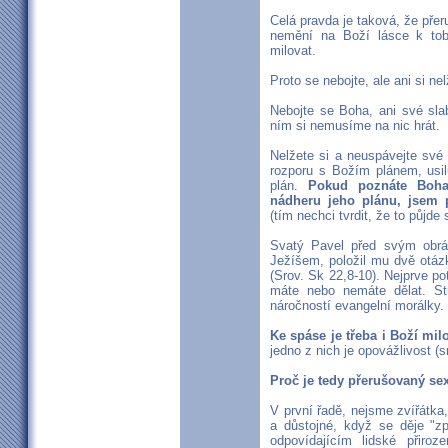
Celá pravda je taková, že přer
nemění na Boží lásce k tob
milovat.
Proto se nebojte, ale ani si nel
Nebojte se Boha, ani své sla
ním si nemusíme na nic hrát.
Nelžete si a neuspávejte své
rozporu s Božím plánem, usil
plán.
Pokud poznáte Boha 
nádheru jeho plánu, jsem p
(tím nechci tvrdit, že to půjde
Svatý Pavel před svým obrá
Ježíšem, položil mu dvě otáz
(Srov. Sk 22,8-10). Nejprve po
máte nebo nemáte dělat. St
náročností evangelní morálky.
Ke spáse je třeba i Boží milo
jedno z nich je opovážlivost (
Proč je tedy přerušovaný se
V první řadě, nejsme zvířátka,
a důstojné, když se děje "z
odpovídajícím lidské přiro