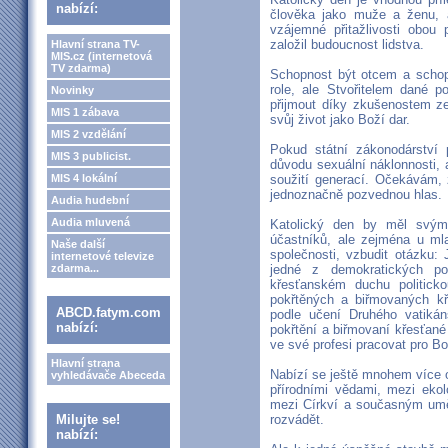
nabízí:
člověka jako muže a ženu, a 
vzájemné přitažlivosti obou p
založil budoucnost lidstva.
Hlavní strana TV-
MIS.cz (internetová
TV zdarma)
Schopnost být otcem a schop
role, ale Stvořitelem dané p
Novinky
přijmout díky zkušenostem ze
MIS 1 zábava
svůj život jako Boží dar.
MIS 2 vzdělání
Pokud státní zákonodárství p
MIS 3 publicist.
důvodu sexuální náklonnosti, a
MIS 4 lokální
soužití generací. Očekávám, 
jednoznačně pozvednou hlas.
Audia hudební
Audia mluvená
Katolický den by měl svý
účastníků, ale zejména u mla
Naše další
společnosti, vzbudit otázku
internetové televize
zdarma...
jedné z demokratických po
křesťanském duchu politick
pokřtěných a biřmovaných křes
ABCD.fatym.com
podle učení Druhého vatikán
nabízí:
pokřtění a biřmovaní křesťané
ve své profesi pracovat pro Bo
Hlavní strana
Nabízí se ještě mnohem více ob
vyhledávače Abeceda
přírodními vědami, mezi ekol
mezi Církví a současným umě
Milujte se!
rozvádět.
nabízí: