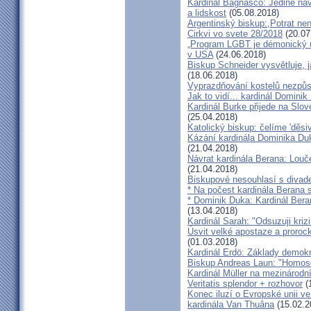
Kardinál Bagnasco: Jedině náv
a lidskost
(05.08.2018)
Argentinský biskup:,Potrat není
Cirkvi vo svete 28/2018
(20.07
„Program LGBT je démonický út
v USA
(24.06.2018)
Biskup Schneider vysvětluje, 
(18.06.2018)
Vyprazdňování kostelů nezpůso
Jak to vidí... kardinál Domini
Kardinál Burke přijede na Slov
(25.04.2018)
Katolický biskup: čelíme 'děs
Kázání kardinála Dominika Duky
(21.04.2018)
Návrat kardinála Berana: Lo
(21.04.2018)
Biskupové nesouhlasí s divadel
* Na počest kardinála Berana 
* Dominik Duka: Kardinál Beran
(13.04.2018)
Kardinál Sarah: "Odsuzuji kriz
Úsvit velké apostaze a proroc
(01.03.2018)
Kardinál Erdö: Základy demokra
Biskup Andreas Laun: "Homos
Kardinál Müller na mezinárodní
Veritatis splendor + rozhovor
(
Konec iluzí o Evropské unii ve
kardinála Van Thuâna
(15.02.2