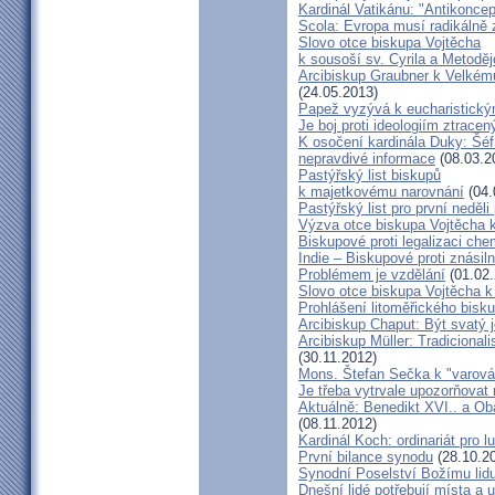
Kardinál Vatikánu: "Antikonce
Scola: Evropa musí radikálně z
Slovo otce biskupa Vojtěcha
k sousoší sv. Cyrila a Metodě
Arcibiskup Graubner k Velkém
(24.05.2013)
Papež vyzývá k eucharistick
Je boj proti ideologiím ztracen
K osočení kardinála Duky: Šéf
nepravdivé informace
(08.03.2
Pastýřský list biskupů
k majetkovému narovnání
(04.
Pastýřský list pro první neděli
Výzva otce biskupa Vojtěcha 
Biskupové proti legalizaci ch
Indie – Biskupové proti znásil
Problémem je vzdělání
(01.02.
Slovo otce biskupa Vojtěcha 
Prohlášení litoměřického bis
Arcibiskup Chaput: Být svatý j
Arcibiskup Müller: Tradicional
(30.11.2012)
Mons. Štefan Sečka k "varován
Je třeba vytrvale upozorňovat
Aktuálně: Benedikt XVI.. a Ob
(08.11.2012)
Kardinál Koch: ordinariát pro l
První bilance synodu
(28.10.2
Synodní Poselství Božímu lid
Dnešní lidé potřebují místa a u