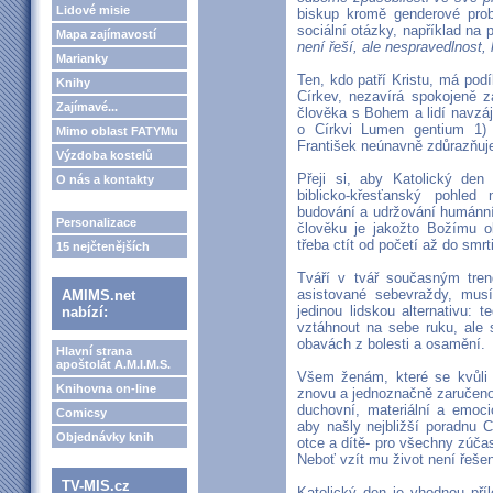
Lidové misie
biskup kromě genderové prob
sociální otázky, například na 
Mapa zajímavostí
není řeší, ale nespravedlnost, 
Marianky
Ten, kdo patří Kristu, má podí
Knihy
Církev, nezavírá spokojeně z
Zajímavé...
člověka s Bohem a lidí navzáj
o Církvi Lumen gentium 1) 
Mimo oblast FATYMu
František neúnavně zdůrazňuje
Výzdoba kostelů
Přeji si, aby Katolický de
O nás a kontakty
biblicko-křesťanský pohled
budování a udržování humánní 
Personalizace
člověku je jakožto Božímu ob
třeba ctít od početí až do smrti
15 nejčtenějších
Tváří v tvář současným trend
asistované sebevraždy, mus
AMIMS.net
jedinou lidskou alternativu
nabízí:
vztáhnout na sebe ruku, ale s
obavách z bolesti a osamění.
Hlavní strana
apoštolát A.M.I.M.S.
Všem ženám, které se kvůli t
Knihovna on-line
znovu a jednoznačně zaručeno
duchovní, materiální a emoci
Comicsy
aby našly nejbližší poradnu C
Objednávky knih
otce a dítě- pro všechny zúčas
Neboť vzít mu život není řešen
TV-MIS.cz
Katolický den je vhodnou příl