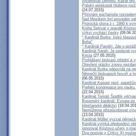
Arcibiskup Detroitu: Kázat pro
Polský episkopát hluboce rozča
(24.07.2015)
Přijímání eucharistie rozveden
Nad Mexikem byl proveden ve
Prorocká slova z r. 1980 k syn
Kniha Setrvat v pravdě Kristov
církvi vychází česky
(09.06.20
* Kardinál Burke: Irsko hlaso
Boha"
* Kardinál Parolin: Jde o poráž
Kardinál Sarah: Je správné vy
Krista
(27.05.2015)
Prohlášení biskupů střední a 
Otevření otázky znovu sezdan
Kardinál Burke odpovídá na ne
Němečtí biskupové hovoří o hr
(06.05.2015)
Kardinál Kasper není „papežův
Prefekt kongregace pro nauku 
(22.04.2015)
Kardinál Tomáš Špidlík
věčnaj
Bosenský kardinál: Evropa se
křesťanské dědictví
(18.04.20
Nemůžeme přizpůsobovat víru d
(13.04.2015)
Kardinál Műller vyzval němec
Kardinál vytýká předsedovi 
ignorovat Kristovo učení o ma
Dva postoje v Církvi: A) muče