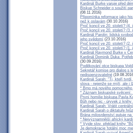
Kardinál Burke varuje před d
Biskup Schneider o soužití p
(08.11.2016)
Připomínka reformace jako hi
než k oslavám
(30.10.2016)
Proč koncil ve 20. století? (4. 
Proč koncil ve 20. století? (3. 
Kardinál Parolin: lidská svobo
jeho svědomí
(23.10.2016)
Proč koncil ve 20. století? (2. 
Proč koncil ve 20. století? (1. 
Kardinál Raymond Burke v Čes
Kardinál Dominik Duka: Potře
(30.09.2016)
Poděkování otce biskupa Vojt
Sekretář komise pro dialog s l
nedispenzovatelné
(19.08.2016
Kardinál Sarah: "Ti, kteří tvrd
slova - nejenže se mýlí, ale i l
* Brno má nového pomocného b
* Záznam biskupské svěcení: B
První homilie biskupa Pavla K
Bůh nebo nic - úryvek z knihy
Kardinál Sarah: Vrátit centrální
Kardinál Sarah o diktatuře hr
Brána milosrdenství putuje na
* Nejvýznamnější africký kardi
* Vyjde slov. překlad knihy "B
Je demokracie 'totální moc me
Kardinál Sarah vyzval Američ