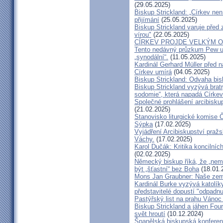
(29.05.2025)
Biskup Strickland: „Církev nen
přijímání
(25.05.2025)
Biskup Strickland varuje před 
vírou"
(22.05.2025)
CÍRKEV PROJDE VELKÝM O
Tento nedávný průzkum Pew uk
„synodální“.
(11.05.2025)
Kardinál Gerhard Müller před 
Církev umírá
(04.05.2025)
Biskup Strickland: Odvaha bi
Biskup Strickland vyzývá bratry
sodomie“, která napadá Církev
Společné prohlášení arcibisk
(21.02.2025)
Stanovisko liturgické komise
Sýpka
(17.02.2025)
Vyjádření Arcibiskupství pra
Váchy.
(17.02.2025)
Karol Dučák: Kritika koncilníc
(02.02.2025)
Německý biskup říká, že „nem
být „šťastní“ bez Boha
(18.01.
Mons Jan Graubner: Naše ze
Kardinál Burke vyzývá katolíky,
představitelé dopustí "odpadnu
Pastýřský list na prahu Vánoc
Biskup Strickland a jáhen Four
svět hroutí
(10.12.2024)
Španělská biskupská konferenc