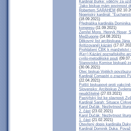
Kardinál Burke: vděčný za uzd
'Jako biskup mám povinnost dů
Robertem SARAHEM
(02.10.2
Nigerijský kardinál: "Eucharis
(18.09.2021)
Přednáška kardinála Dominika
kongresu
(11.09.2021)
Zemřel Mons. Henryk Hoser, SA
Medžugorje
(14.08.2021)
Děkovný list arcibiskupa Ján
(kritizované) kázání
(17.07.202
Prohlášení ČBK k manželství 
(Ke+) Kázání poznaňského arc
cyrilo-metodějské pouti
(09.07
Stanovisko Komise biskupů zem
(30.06.2021)
Otec biskup Vojtěch povzbuzu
Kardinál Comastri o zrazení 
(22.04.2021)
Polští biskupové proti vakcíně
Slovensko: Arcibiskup Zvolens
neudržitelné
(27.03.2021)
Pastýřský list ke slavnosti Z
Kardinál Sarah: Situace Církve
Karol Dučák: Nezbytnost litur
2. část
(23.02.2021)
Karol Dučák: Nezbytnost litur
1. část
(21.02.2021)
Otevřený dopis kardinála Duky
Kardinál Dominik Duka: Považu