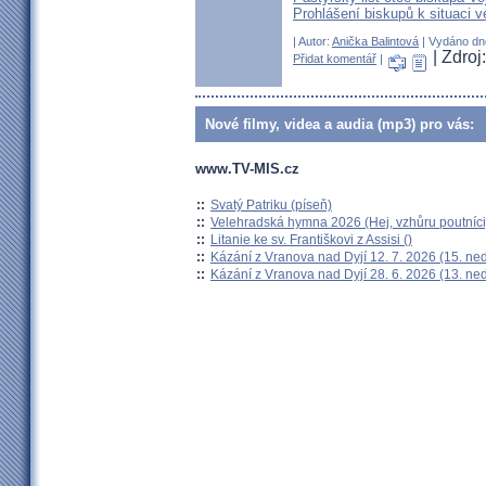
Prohlášení biskupů k situaci v
| Autor:
Anička Balintová
| Vydáno dne
| Zdroj:
Přidat komentář
|
Nové filmy, videa a audia (mp3) pro vás:
www.TV-MIS.cz
::
Svatý Patriku (píseň)
::
Velehradská hymna 2026 (Hej, vzhůru poutníci
::
Litanie ke sv. Františkovi z Assisi ()
::
Kázání z Vranova nad Dyjí 12. 7. 2026 (15. ne
::
Kázání z Vranova nad Dyjí 28. 6. 2026 (13. ne