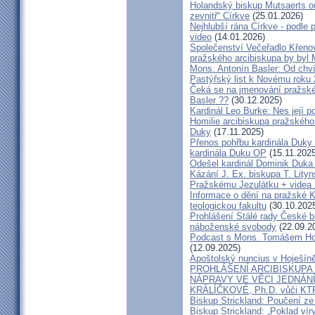
Holandský biskup Mutsaerts ods
zevnitř“ Církve
(25.01.2026)
Nejhlubší rána Církve - podle
video
(14.01.2026)
Společenství Večeřadlo Křeno
pražského arcibiskupa by byl 
Mons. Antonín Basler: Od chvíl
Pastýřský list k Novému roku
Čeká se na jmenování pražské
Basler ??
(30.12.2025)
Kardinál Leo Burke: Nes její p
Homilie arcibiskupa pražského
Duky
(17.11.2025)
Přenos pohřbu kardinála Duky
kardinála Duku OP
(15.11.2025
Odešel kardinál Dominik Duka 
Kázání J. Ex. biskupa T. Lity
Pražskému Jezulátku + videa 
Informace o dění na pražské Ka
teologickou fakultu
(30.10.202
Prohlášení Stálé rady České b
náboženské svobody
(22.09.2
Podcast s Mons. Tomášem Ho
(12.09.2025)
Apoštolský nuncius v Hoješín
PROHLÁŠENÍ ARCIBISKUPA
NÁPRAVY VE VĚCI JEDNÁNÍ
KRÁLÍČKOVÉ, Ph.D. vůči KT
Biskup Strickland: Poučení 
Biskup Strickland: „Poklad ví