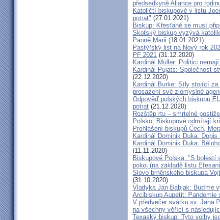
předsedkyně Aliance pro rodin
Katoličtí biskupové v listu Jo
potrat"
(27.01.2021)
Biskup: Křesťané se musí přip
Skotský biskup vyzývá katolík
Panně Marii
(18.01.2021)
Pastýřský list na Nový rok 20
PF 2021
(31.12.2020)
Kardinál Müller: Politici nema
Kardinál Pujats: Společnost st
(22.12.2020)
Kardinál Burke: Síly stojící 
prosazení své zlomyslné agend
Odpověď polských biskupů EU p
potrat
(21.12.2020)
Rozštěp rtu – smrtelné postiž
Polsko: Biskupové odmítají kr
Prohlášení biskupů Čech, Mor
Kardinál Dominik Duka: Dopis
Kardinál Dominik Duka: Běloh
(11.11.2020)
Biskupové Polska: "S bolestí 
pokoj (na základě listu Efesa
Slovo brněnského biskupa Vojt
(31.10.2020)
Vladyka Ján Babjak: Buďme vy
Arcibiskup Aupetit: Pandemie s
V předvečer svátku sv. Jana Pa
na všechny věřící s následují
Texaský biskup: Tyto volby jso