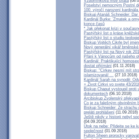
Vzpomínková mše svatá
(08.0
Poselství nemocným Postní d
100. výročí narození kardinála
Biskup Atanáš Schneider: Dar
Kardinál Burke: 'Zmatek a omy
konce časů
* Jak překonat krizi v současn
Pastýřský list o kráse kněžsk
Pastýřský list o studiu teologi
Biskup Vojtěch Cikrle byl jmen
Nový generální vikář brněnské
Pastýřský list na Nový rok 20
Přání k Vánocům od našeho ot
Kardinál: Praktikující homosex
dostat přijímání
(01.11.2018)
Biskup: "Církev nesmí mít str
islamizovaná! ...
(27.10.2018)
Kardinál Sarah na synodě: Odvá
+ Život Cirkvi vo svete 43/201
Biskup Chaput vystoupil proti
dokumentech
(06.10.2018)
Arcibiskup Zvolenský překvapil
Co je za falešným obviněním 
Biskup Schneider: Ze strachu 
preláti prohlášení
(11.09.2018)
Ještě nikdy v historii nebyl s
(04.09.2018)
Útok na nebe: Přidejte se ke k
společnost
(01.09.2018)
Fulton Sheen prorocky varoval 