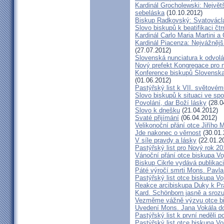
Kardinál Grocholewski: Největ
sebeláska
(10.10.2012)
Biskup Radkovský: Svatováclavs
Slovo biskupů k beatifikaci čt
Kardinál Carlo Maria Martini a
Kardinál Piacenza: Nejvážněj
(27.07.2012)
Slovenská nunciatura k odvol
Nový prefekt Kongregace pro 
Konference biskupů Slovenska
(01.06.2012)
Pastýřský list k VII. světovém
Slovo biskupů k situaci ve spo
Povolání, dar Boží lásky
(28.0
Slovo k dnešku
(21.04.2012)
Svaté přijímání
(06.04.2012)
Velikonoční přání otce Jiřího 
Jde nakonec o věrnost
(30.01.
V síle pravdy a lásky
(22.01.2
Pastýřský list pro Nový rok 2
Vánoční přání otce biskupa V
Biskup Cikrle vydává publikac
Páté výročí smrti Mons. Pavla
Pastýřský list otce biskupa V
Reakce arcibiskupa Duky k Pr
Kard. Schönborn jasně a srozu
Vezměme vážně výzvu otce b
Uvedení Mons. Jana Vokála d
Pastýřský list k první neděli p
Pastýřský list otce biskupa Vo