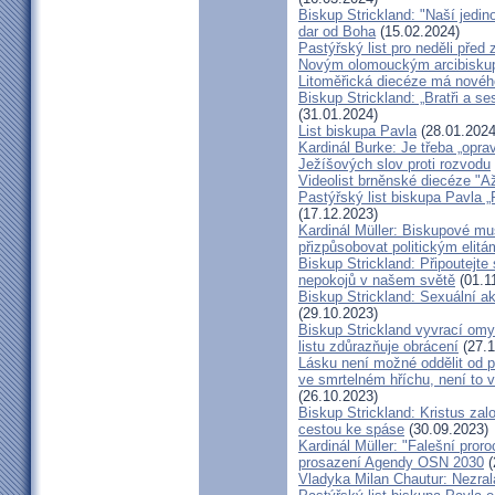
Biskup Strickland: "Naší jedin
dar od Boha
(15.02.2024)
Pastýřský list pro neděli pře
Novým olomouckým arcibiskup
Litoměřická diecéze má novéh
Biskup Strickland: „Bratři a se
(31.01.2024)
List biskupa Pavla
(28.01.2024
Kardinál Burke: Je třeba „opr
Ježíšových slov proti rozvodu
Videolist brněnské diecéze "
Pastýřský list biskupa Pav
(17.12.2023)
Kardinál Müller: Biskupové mus
přizpůsobovat politickým elitá
Biskup Strickland: Připoutejte
nepokojů v našem světě
(01.1
Biskup Strickland: Sexuální ak
(29.10.2023)
Biskup Strickland vyvrací omyl
listu zdůrazňuje obrácení
(27.1
Lásku není možné oddělit od p
ve smrtelném hříchu, není to 
(26.10.2023)
Biskup Strickland: Kristus zalo
cestou ke spáse
(30.09.2023)
Kardinál Müller: "Falešní pror
prosazení Agendy OSN 2030
(
Vladyka Milan Chautur: Nezra