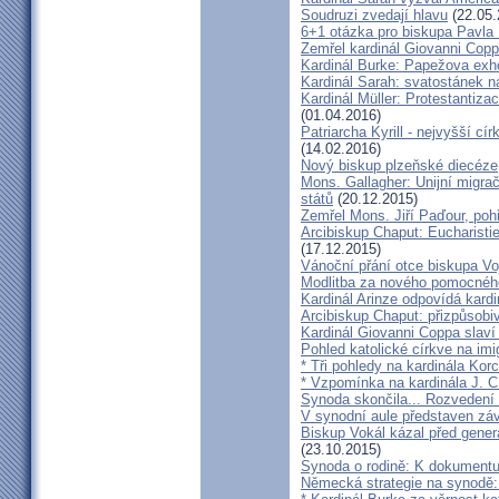
Soudruzi zvedají hlavu
(22.05.
6+1 otázka pro biskupa Pavla
Zemřel kardinál Giovanni Cop
Kardinál Burke: Papežova exh
Kardinál Sarah: svatostánek n
Kardinál Müller: Protestantiza
(01.04.2016)
Patriarcha Kyrill - nejvyšší cí
(14.02.2016)
Nový biskup plzeňské diecéze
Mons. Gallagher: Unijní migrač
států
(20.12.2015)
Zemřel Mons. Jiří Paďour, poh
Arcibiskup Chaput: Eucharisti
(17.12.2015)
Vánoční přání otce biskupa Vo
Modlitba za nového pomocnéh
Kardinál Arinze odpovídá kardi
Arcibiskup Chaput: přizpůsobi
Kardinál Giovanni Coppa slav
Pohled katolické církve na imi
* Tři pohledy na kardinála Kor
* Vzpomínka na kardinála J. C
Synoda skončila... Rozvedení p
V synodní aule představen z
Biskup Vokál kázal před gen
(23.10.2015)
Synoda o rodině: K dokumentu
Německá strategie na synodě: 