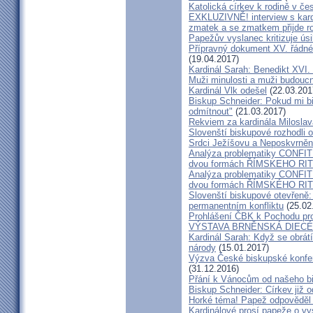
Katolická církev k rodině v če
EXKLUZIVNĚ! interview s kar
zmatek a se zmatkem přijde ro
Papežův vyslanec kritizuje úsi
Přípravný dokument XV. řádné
(19.04.2017)
Kardinál Sarah: Benedikt XVI
Muži minulosti a muži budoucno
Kardinál Vlk odešel
(22.03.201
Biskup Schneider: Pokud mi bi
odmítnout"
(21.03.2017)
Rekviem za kardinála Milosla
Slovenští biskupové rozhodli
Srdci Ježíšovu a Neposkvrně
Analýza problematiky CON
dvou formách ŘÍMSKEHO RITU
Analýza problematiky CON
dvou formách ŘÍMSKÉHO RIT
Slovenští biskupové otevřeně:
permanentním konfliktu
(25.02
Prohlášení ČBK k Pochodu pro 
VÝSTAVA BRNĚNSKÁ DIECÉ
Kardinál Sarah: Když se obrát
národy
(15.01.2017)
Výzva České biskupské konfer
(31.12.2016)
Přání k Vánocům od našeho b
Biskup Schneider: Církev již 
Horké téma! Papež odpověděl 
Kardinálové prosí papeže o vys