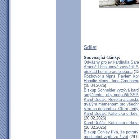
Sdílet
Související články:
Odvážný projev kardinála Sar
Američtí biskupové zasvětili 
překlad homilie arcibiskupa
(13
Rozhovor s Mpns. Pavlem Ko
Homilie Mons. Jana Graubnera 
(15.04.2026)
Biskup Schneider vyzývá kardi
smýšlením, aby podpořili SS
Karol Dučák: Revolta arcibisk
trvalým mementem pro všechny
Víra na dopamínu: Cítím, ted
Karol Dučák: Katolická církev v
(20.02.2026)
Karol Dučák: Katolická církev v
(16.02.2026)
Biskup Conley říká, že potrat
modlitební vigilii za život
(29.0