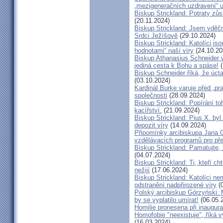
„mezigeneračních uzdravení“ u
Biskup Strickland: Potraty zů
(20.11.2024)
Biskup Strickland: Jsem vděčn
Srdci Ježíšově
(29.10.2024)
Biskup Strickland: Katolíci jso
hodnotami“ naší víry
(24.10.20
Biskup Athanasius Schneider vy
jediná cesta k Bohu a spáse!
(
Biskup Schneider říká, že úct
(03.10.2024)
Kardinál Burke varuje před „pr
společnosti
(28.09.2024)
Biskup Strickland: Popírání to
kacířství.
(21.09.2024)
Biskup Strickland: Pius X. by
depozit víry
(14.09.2024)
Připomínky arcibiskupa Jana 
vzdělávacích programů pro pře
Biskup Strickland: Pamatujte,
(04.07.2024)
Biskup Strickland: Ti, kteří ch
nežijí
(17.06.2024)
Biskup Strickland: Katolíci ne
odstranění nadpřirozené víry
(0
Polský arcibiskup Górzyński: 
by se vyplatilo umírat!
(06.05.
Homilie pronesena při inaugur
Homofobie "neexistuje", říká 
(16.03.2024)