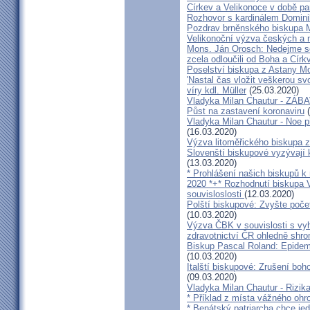
Církev a Velikonoce v době p
Rozhovor s kardinálem Domin
Pozdrav brněnského biskupa M
Velikonoční výzva českých a
Mons. Ján Orosch: Nedejme se 
zcela odloučili od Boha a Církv
Poselství biskupa z Astany M
'Nastal čas vložit veškerou sv
víry kdl. Müller
(25.03.2020)
Vladyka Milan Chautur - ZÁ
Půst na zastavení koronaviru
(
Vladyka Milan Chautur - Noe p
(16.03.2020)
Výzva litoměřického biskupa z
Slovenští biskupové vyzývají 
(13.03.2020)
* Prohlášení našich biskupů k
2020 *+* Rozhodnutí biskupa V
souvisloslosti
(12.03.2020)
Polští biskupové: Zvyšte poče
(10.03.2020)
Výzva ČBK v souvislosti s vy
zdravotnictví ČR ohledně shr
Biskup Pascal Roland: Epidem
(10.03.2020)
Italští biskupové: Zrušení boh
(09.03.2020)
Vladyka Milan Chautur - Rizika
* Příklad z místa vážného o
* Benátský patriarcha chce je