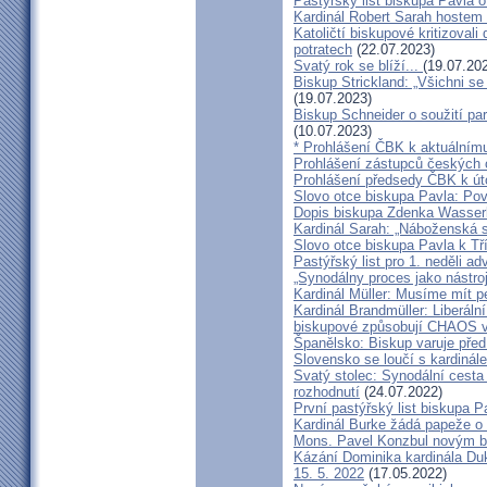
Pastýřský list biskupa Pavla o
Kardinál Robert Sarah hostem 
Katoličtí biskupové kritizovali
potratech
(22.07.2023)
Svatý rok se blíží...
(19.07.20
Biskup Strickland: „Všichni se
(19.07.2023)
Biskup Schneider o soužití p
(10.07.2023)
* Prohlášení ČBK k aktuálnímu
Prohlášení zástupců českých c
Prohlášení předsedy ČBK k út
Slovo otce biskupa Pavla: Pov
Dopis biskupa Zdenka Wasserb
Kardinál Sarah: „Náboženská 
Slovo otce biskupa Pavla k Tří
Pastýřský list pro 1. neděli ad
„Synodálny proces jako nástro
Kardinál Müller: Musíme mít p
Kardinál Brandmüller: Liberální
biskupové způsobují CHAOS v 
Španělsko: Biskup varuje před
Slovensko se loučí s kardin
Svatý stolec: Synodální cesta
rozhodnutí
(24.07.2022)
První pastýřský list biskupa P
Kardinál Burke žádá papeže o
Mons. Pavel Konzbul novým b
Kázání Dominika kardinála Duky
15. 5. 2022
(17.05.2022)