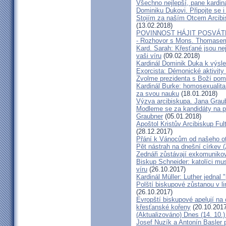
Všechno nejlepší, pane kardiná
Dominiku Dukovi. Připojte se i
Stojím za naším Otcem Arcib
(13.02.2018)
POVINNOST HÁJIT POSVÁT
- Rozhovor s Mons. Thomase
Kard. Sarah: Křesťané jsou ne
vaši víru
(09.02.2018)
Kardinál Dominik Duka k výsl
Exorcista: Démonické aktivity
Zvolme prezidenta s Boží pom
Kardinál Burke: homosexualita
za svou nauku
(18.01.2018)
Výzva arcibiskupa. Jana Grau
Modleme se za kandidáty na pr
Graubner
(05.01.2018)
Apoštol Kristův Arcibiskup Ful
(28.12.2017)
Přání k Vánocům od našeho ot
Pět nástrah na dnešní církev (
Zednáři zůstávají exkomunikova
Biskup Schneider: katolíci mus
víru
(26.10.2017)
Kardinál Müller: Luther jednal
Polští biskupové zůstanou v li
(26.10.2017)
Evropští biskupové apelují na 
křesťanské kořeny
(20.10.2017
(Aktualizováno) Dnes (14. 10.)
Josef Nuzík a Antonín Basler