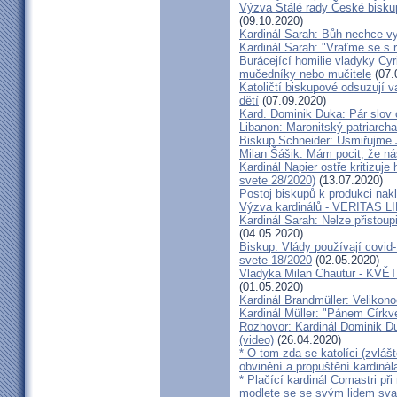
Výzva Stálé rady České bisku
(09.10.2020)
Kardinál Sarah: Bůh nechce vy
Kardinál Sarah: "Vraťme se s r
Burácející homilie vladyky Cyri
mučedníky nebo mučitele
(07.
Katoličtí biskupové odsuzují v
dětí
(07.09.2020)
Kard. Dominik Duka: Pár slov 
Libanon: Maronitský patriarch
Biskup Schneider: Usmiřujme J
Milan Šášik: Mám pocit, že n
Kardinál Napier ostře kritizuje
svete 28/2020)
(13.07.2020)
Postoj biskupů k produkci nakl
Výzva kardinálů - VERITAS L
Kardinál Sarah: Nelze přistoup
(04.05.2020)
Biskup: Vlády používají covid-
svete 18/2020
(02.05.2020)
Vladyka Milan Chautur - KVĚT
(01.05.2020)
Kardinál Brandmüller: Velikon
Kardinál Müller: "Pánem Církve
Rozhovor: Kardinál Dominik 
(video)
(26.04.2020)
* O tom zda se katolíci (zvláš
obvinění a propuštění kardinál
* Plačící kardinál Comastri při
modlete se se svým lidem sva