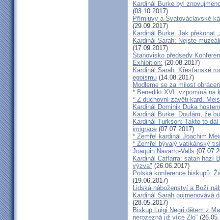
Kardinál Burke byl znovujmen
(03.10.2017)
Přímluvy a Svatováclavské káz
(29.09.2017)
Kardinál Burke: Jak překonat 
Kardinál Sarah: Nejste muzeální
(17.09.2017)
Stanovisko předsedy Konfere
Exhibition:
(20.08.2017)
Kardinál Sarah: Křesťanské ro
egoismu
(14.08.2017)
Modleme se za milost obrácení
* Benedikt XVI. vzpomíná na k
* Z duchovní závěti kard. Mei
Kardinál Dominik Duka hoste
Kardinál Burke: Doufám, že bud
Kardinál Turkson: Takto to dál
imigrace
(07.07.2017)
* Zemřel kardinál Joachim Mei
* Zemřel bývalý vatikánský ti
Joaquin Navarro-Valls
(07.07.2
Kardinál Caffarra: satan hází B
výzva"
(26.06.2017)
Polská konference biskupů: Žá
(19.06.2017)
Lidská náboženství a Boží ná
Kardinál Sarah pojmenovává dik
(28.05.2017)
Biskup Luigi Negri dětem z Ma
nerozezná již více Zlo"
(26.05.