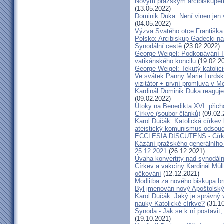
Novým pražským arcibiskupem
(13.05.2022)
Dominik Duka: Není vinen jen vo
(04.05.2022)
Výzva Svatého otce Františka
Polsko: Arcibiskup Gadecki na
Synodální cestě
(23.02.2022)
George Weigel: Podkopávání II
vatikánského koncilu
(19.02.2
George Weigel: Tekutý katoli
Ve svátek Panny Marie Lurdské
vizitátor + první promluva v M
Kardinál Dominik Duka reaguje
(09.02.2022)
Útoky na Benedikta XVI. přichá
Církve (soubor článků)
(09.02.
Karol Dučák: Katolická círke
ateistický komunismus odsoud
ECCLESIA DISCUTENS - Církev
Kázání pražského generálního 
25.12.2021
(26.12.2021)
Úvaha konvertity nad synodáln
Církev a vakcíny Kardinál Müll
očkování
(12.12.2021)
Modlitba za nového biskupa b
Byl jmenován nový Apoštolský 
Karol Dučák: Jaký je správný 
nauky Katolické církve?
(31.10
Synoda - Jak se k ní postavit, 
(19.10.2021)