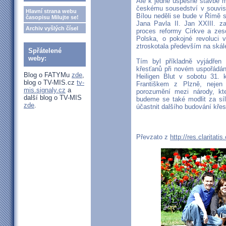
Ale k jedné úspěšné stavbě m
českému sousedství v souvis
Hlavní strana webu
Bílou neděli se bude v Římě s
časopisu Milujte se!
Jana Pavla II. Jan XXIII. za
Archiv vyšlých čísel
proces reformy Církve a zeso
Polska, o pokojné revoluci
ztroskotala především na skále
Spřátelené
weby:
Tím byl příkladně vyjádřen
křesťanů při novém uspořádán
Blog o FATYMu
zde
,
Heiligen Blut v sobotu 31.
blog o TV-MIS.cz
tv-
Františkem z Plzně, nejen
mis.signaly.cz
a
porozumění mezi národy, kt
další blog o TV-MIS
budeme se také modlit za síl
zde
.
účastnit dalšího budování kře
Převzato z
http://res.claritatis