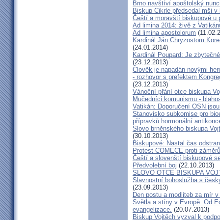
Brno navštíví apoštolský nun
Biskup Cikrle předsedal mši v 
Čeští a moravští biskupové u 
Ad limina 2014: živě z Vatik
Ad limina apostolorum
(11.02.
Kardinál Ján Chryzostom Kore
(24.01.2014)
Kardinál Poupard: Je zbytečné 
(23.12.2013)
Člověk je napadán novými he
- rozhovor s prefektem Kongre
(23.12.2013)
Vánoční přání otce biskupa Vo
Mučedníci komunismu - blahos
Vatikán: Doporučení OSN jsou
Stanovisko subkomise pro bioe
přípravků hormonální antikon
Slovo brněnského biskupa Vojt
(30.10.2013)
Biskupové: Nastal čas odstran
Protest COMECE proti záměr
Čeští a slovenští biskupové s
Předvolební boj
(22.10.2013)
SLOVO OTCE BISKUPA VOJ
Slavnostní bohoslužba s česk
(23.09.2013)
Den postu a modliteb za mír v 
Světla a stíny v Evropě. Od Ec
evangelizace.
(20.07.2013)
Biskup Vojtěch vyzval k podpoř