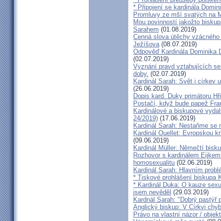
* Připojení se kardinála Domi
Promluvy ze mší svatých na Ml
Mou povinností jakožto biskup
Sarahem
(01.08.2019)
Cenná slova útěchy vzácného 
Ježíšova
(08.07.2019)
Odpověď Kardinála Dominika D
(02.07.2019)
Vyznání pravd vztahujících se
doby.
(02.07.2019)
Kardinál Sarah: Svět i církev u
(26.06.2019)
Dopis kard. Duky primátoru Hř
Postačí, když bude papež Fran
Kardinálové a biskupové vydali 
24/2019)
(17.06.2019)
Kardinál Sarah: Nestaňme se m
Kardinál Ouellet: Evropskou k
(09.06.2019)
Kardinál Müller: Němečtí bisk
Rozhovor s kardinálem Eijkem:
homosexualitu
(02.06.2019)
Kardinál Sarah: Hlavním probl
* Tiskové prohlášení biskupa K
* Kardinál Duka: O kauze sexu
jsem nevěděl
(29.03.2019)
Kardnál Sarah: "Dobrý pastýř p
Anglický biskup: V Církvi chybí
Právo na vlastní názor / objek