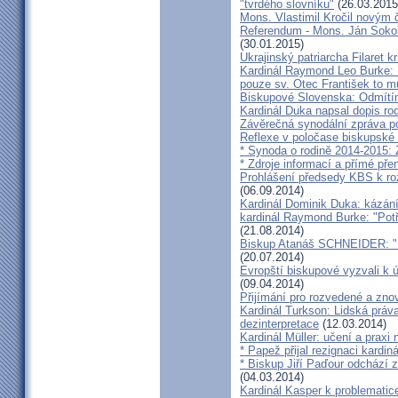
"tvrdého slovníku"
(26.03.2015
Mons. Vlastimil Kročil novým
Referendum - Mons. Ján Sokol:
(30.01.2015)
Ukrajinský patriarcha Filaret kr
Kardinál Raymond Leo Burke: 
pouze sv. Otec František to m
Biskupové Slovenska: Odmítíme
Kardinál Duka napsal dopis r
Závěrečná synodální zpráva p
Reflexe v poločase biskupské
* Synoda o rodině 2014-2015: 
* Zdroje informací a přímé pře
Prohlášení předsedy KBS k ro
(06.09.2014)
Kardinál Dominik Duka: kázání
kardinál Raymond Burke: "Pot
(21.08.2014)
Biskup Atanáš SCHNEIDER: "Na
(20.07.2014)
Evropští biskupové vyzvali k 
(09.04.2014)
Přijímání pro rozvedené a zn
Kardinál Turkson: Lidská práva 
dezinterpretace
(12.03.2014)
Kardinál Müller: učení a praxi 
* Papež přijal rezignaci kardin
* Biskup Jiří Paďour odchází 
(04.03.2014)
Kardinál Kasper k problemati