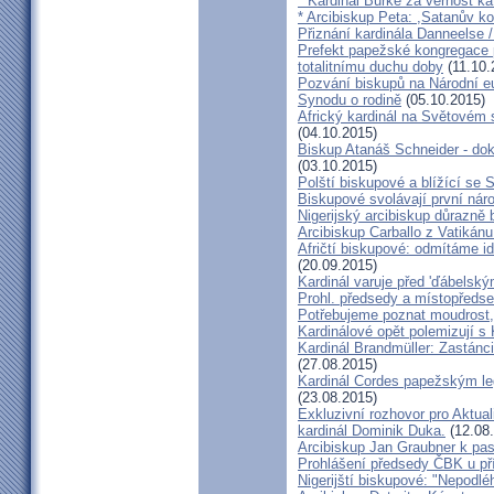
* Kardinál Burke za věrnost ka
* Arcibiskup Peta: ,Satanův kou
Přiznání kardinála Danneelse /
Prefekt papežské kongregace 
totalitnímu duchu doby
(11.10.
Pozvání biskupů na Národní e
Synodu o rodině
(05.10.2015)
Africký kardinál na Světovém 
(04.10.2015)
Biskup Atanáš Schneider - d
(03.10.2015)
Polští biskupové a blížící se
Biskupové svolávají první nár
Nigerijský arcibiskup důrazně 
Arcibiskup Carballo z Vatikánu
Afričtí biskupové: odmítáme i
(20.09.2015)
Kardinál varuje před 'ďábelsk
Prohl. předsedy a místopředse
Potřebujeme poznat moudrost, 
Kardinálové opět polemizují s
Kardinál Brandmüller: Zastánci
(27.08.2015)
Kardinál Cordes papežským l
(23.08.2015)
Exkluzivní rozhovor pro Aktual
kardinál Dominik Duka.
(12.08
Arcibiskup Jan Graubner k pa
Prohlášení předsedy ČBK u pří
Nigerijští biskupové: "Nepodl