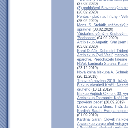
(27.02.2020)
(Z) prohlášení Slovenských b
(26.02.2020)
Pentos - pláč nad hříchy - Ve
(25.02.2020)
Mons. S. Stolárik, rožňavský
správně!
(08.02.2020)
'Zůstaňme věrnými Kristovými 
'Pochodem'
(04.02.2020)
Arcibiskup Aupetit: Kým jsem 
(03.02.2020)
Karol Dučák: Dobrodiní Triden
Arcibiskup Cyril Vasiľ jmenov
eparchie. Předcházelo falešné
Nářek kardinála Saraha: Katoli
(23.12.2019)
Nová kniha biskupa A. Schneid
(26.11.2019)
Trnavská novéna 2019 - kázá
Biskup Vlastimil Kročil: Nesp
druhého
(13.11.2019)
Biskup Vojtěch Cikrle k 30. v
Arcibiskup Tasmánie: Kněží n
zpovědní pečeť
(20.09.2019)
Bohoslužba za Mons. ThDr. Ja
Kardinál Sarah: Evropa nepozn
(01.09.2019)
Kardinál Sarah: Človek na kol
Arcibiskup varuje před veřejn
* Prohlášení předsedy polskéh