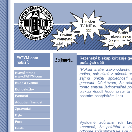
FATYM.com
Řezenský biskup kritizuje g
nabízí:
počatých dětí
"Pokud státní zákonodárství 
Hlavní strana
rodinu, pak nikoli z důvodu s
www.FATYM.com
zájmu přežití společnosti 
generací. Očekávám, že účas
Bude a zveme!
tomto smyslu jednoznačně po
Bohoslužby
biskup Rudolf Voderholzer to
postním pastýřském listu.
Farnosti
Adoptivní farnost
Zpravodaj
Bylo
Foto
Výslovně zdůraznil roli kř
znamená, že pokřtění a biř
Hesla
odborné způsobilosti ve své pr