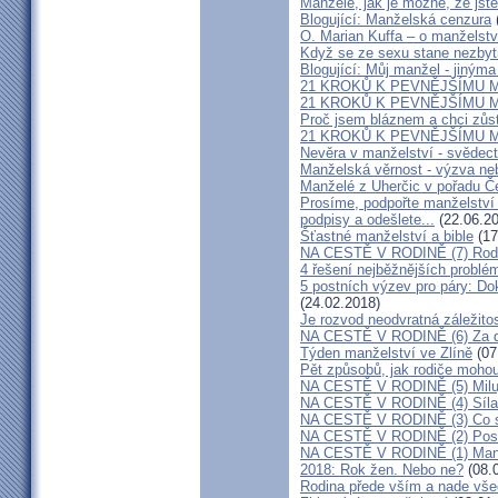
Manželé, jak je možné, že jste
Blogující: Manželská cenzura
O. Marian Kuffa – o manželst
Když se ze sexu stane nezbyt
Blogující: Můj manžel - jiným
21 KROKŮ K PEVNĚJŠÍMU M
21 KROKŮ K PEVNĚJŠÍMU M
Proč jsem bláznem a chci zůst
21 KROKŮ K PEVNĚJŠÍMU M
Nevěra v manželství - svědect
Manželská věrnost - výzva ne
Manželé z Uherčic v pořadu Č
Prosíme, podpořte manželství m
podpisy a odešlete...
(22.06.20
Šťastné manželství a bible
(17
NA CESTĚ V RODINĚ (7) Rodiče
4 řešení nejběžnějších problé
5 postních výzev pro páry: Do
(24.02.2018)
Je rozvod neodvratná záležito
NA CESTĚ V RODINĚ (6) Za d
Týden manželství ve Zlíně
(07
Pět způsobů, jak rodiče mohou
NA CESTĚ V RODINĚ (5) Milu
NA CESTĚ V RODINĚ (4) Síla
NA CESTĚ V RODINĚ (3) Co s
NA CESTĚ V RODINĚ (2) Poslo
NA CESTĚ V RODINĚ (1) Manž
2018: Rok žen. Nebo ne?
(08.
Rodina přede vším a nade vš