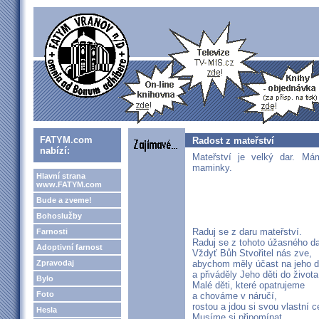
FATYM.com
Radost z mateřství
nabízí:
Mateřství je velký dar. Má
maminky.
Hlavní strana
www.FATYM.com
Bude a zveme!
Bohoslužby
Raduj se z daru mateřství.
Farnosti
Raduj se z tohoto úžasného da
Adoptivní farnost
Vždyť Bůh Stvořitel nás zve,
Zpravodaj
abychom měly účast na jeho d
a přiváděly Jeho děti do života
Bylo
Malé děti, které opatrujeme
Foto
a chováme v náručí,
rostou a jdou si svou vlastní c
Hesla
Musíme si připomínat,