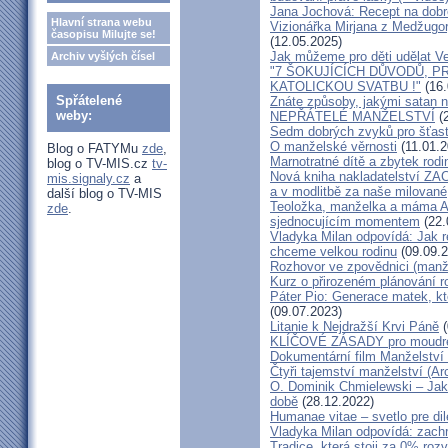
Jana Jochová: Recept na dobr
Hlavní strana webu
Vizionářka Mirjana z Medžugorj
časopisu Milujte se!
(12.05.2025)
Jak můžeme pro děti udělat Ve
Archiv vyšlých čísel
"7 ŠOKUJÍCÍCH DŮVODŮ, P
KATOLICKOU SVATBU !"
(16.
Spřátelené
Znáte způsoby, jakými satan n
weby:
NEPŘÁTELÉ MANŽELSTVÍ
(2
Sedm dobrých zvyků pro šťas
O manželské věrnosti
(11.01.2
Blog o FATYMu
zde
,
Marnotratné dítě a zbytek rodi
blog o TV-MIS.cz
tv-
Nová kniha nakladatelství ZAC
mis.signaly.cz
a
a v modlitbě za naše milované, k
další blog o TV-MIS
Teoložka, manželka a máma A
zde
.
sjednocujícím momentem
(22.
Vladyka Milan odpovídá: Jak r
chceme velkou rodinu
(09.09.2
Rozhovor ve zpovědnici (man
Kurz o přirozeném plánování r
Páter Pio: Generace matek, kt
(09.07.2023)
Litanie k Nejdražší Krvi Páně
(
KLÍČOVÉ ZÁSADY pro moudré
Dokumentární film Manželství 
Čtyři tajemství manželství (Ar
O. Dominik Chmielewski – Jak 
době
(28.12.2022)
Humanae vitae – svetlo pre di
Vladyka Milan odpovídá: zachr
Tradice, která stoji za 0% roz