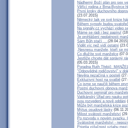
Nádherný Boží plán pro sex v
Věřící rodina z Brna-Bystrce 
První kroky duchovního doprov
(23.07.2015)
Německý laik ve své knize há
Během synody budou svatořečen
Na signály.cz vychází video s
Máme se rádi i bez papíru!
(18
Je prohlášení neplatnosti manž
Sám Bůh stačí ...
(28.04.2015
Vidět víc než vidí ostatní
(23.0
„Nesnesu manžele, kteří se milu
Co dlužíte své manželce
(07.0
Jestliže chcete dát správný rám
(05.03.2015)
Poradna Ruth Třebíč: MANŽ
"Odpovědné rodičovství" v do
Nevěra nezačíná v posteli
(27.
Exkluzivní host na svatbě
(27.
Co jsme se naučili během prvn
Postní duchovní obnova manž
Duchovní seminář pro manžel
Vatikánský Úřad pro nauku potv
jsou rozvedení a nově oddáni
(
Může být manželská krize poz
Mýtus osudové lásky
(06.11.2
Milost svátosti manželství
(29
Po rozvodu v novém svazku. C
Svátostné manželství - nepoz
Priorita výlučnost vztahu mezi