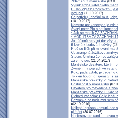
Zklamání z manželství
(03.01.
Výkřik srdce katolického manž
P. Ján Viglaš: Rodičovství je 
vydupat
(11.10.2017)
Co potřebují dnešní muži, aby
(10.10.2017)
Namísto antikoncepce je zde mi
Svatý páter Pio o antikoncepci
* Jak se modlit ZA ZÁCHRA
* MODLITBA ZA ZÁCHRANU
Jak účinně rozvíjet dar víry u 
9 kroků k budování důvěry
(26
Proč se Bůh při milování man
Co znamená Ježíšovo zmrtvých
Studie: Čtvrtina žen po zaháje
zájem o sex
(21.04.2017)
Manželské desatero, kterým by
Zvonění na poplach ve vztahu
Když padá vztah, je třeba ho c
Tolkien hovoří o tajemství šť
Manželské prekážky 2: Netrad
Poslušnost v manželství
(07.0
Devatero pro rozvedené a zn
Manželské překážky 1: Kdy n
Richard Vašečka: Co je lepší 
Pozvánka na podzimní seminá
(02.10.2016)
Nejlepší způsob komunikace s
ujištění
(30.07.2016)
Nepřestávejte randit se svou 