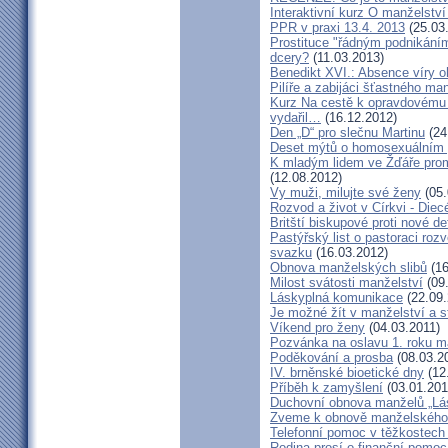
Interaktivní kurz O manželství
PPR v praxi 13.4. 2013
(25.03
Prostituce "řádným podnikání
dcery?
(11.03.2013)
Benedikt XVI.: Absence víry o
Pilíře a zabijáci šťastného ma
Kurz Na cestě k opravdovému 
vydařil…
(16.12.2012)
Den „D“ pro slečnu Martinu
(24
Deset mýtů o homosexuálním 
K mladým lidem ve Žďáře prom
(12.08.2012)
Vy muži, milujte své ženy
(05.
Rozvod a život v Církvi - Diec
Britští biskupové proti nové d
Pastýřský list o pastoraci roz
svazku
(16.03.2012)
Obnova manželských slibů
(16
Milost svátosti manželství
(09.
Láskyplná komunikace
(22.09.
Je možné žít v manželství a 
Víkend pro ženy
(04.03.2011)
Pozvánka na oslavu 1. roku m
Poděkování a prosba
(08.03.2
IV. brněnské bioetické dny
(12
Příběh k zamyšlení
(03.01.201
Duchovní obnova manželů „Lás
Zveme k obnově manželského 
Telefonní pomoc v těžkostech 
Rodina prosí o finanční pomoc