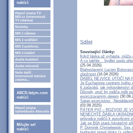
nabízí:
Hlavní strana TV-
MIS.cz (internetová
TV zdarma)
Novinky
MIS 1 zábava
MIS 2 vzdělání
Sdílet
MIS 3 publicist.
Související články:
MIS 4 lokální
Když láska už vyhasla, můžu 
Audia hudební
A co takhle… bydlet spolu pře
(25.04.2026)
Audia mluvená
Blahoslavený Lucien Botovasoa
Naše další
zbožnost
(16.04.2026)
internetové televize
ĎÁBEL NEJVÍCE ÚTOČÍ NA R
zdarma...
Je Eucharistie centrem tvého 
6 způsobů, jak milosrdenství d
Důvody, proč by rodiče měli 
ABCD.fatym.com
exorcizovaným olejem
(30.09.
nabízí:
Satan exorcistovi: „Neoddávejt
(03.09.2025)
Hlavní strana
PÁTER PIO – ROZVOD JE 
vyhledávače Abeceda
NENECHTE ĎÁBLA UKRADNOU
průvodce rodičů k posvěcení p
Jak se Bůh stará (skutečný př
Milujte se!
P. Dominik Chmielewski: Sex 
nabízí:
budování pravé lásky (+ video