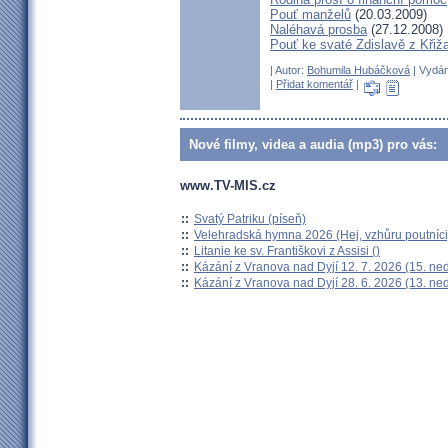
Pouť manželů
(20.03.2009)
Naléhavá prosba
(27.12.2008)
Pouť ke svaté Zdislavě z Křiž
| Autor:
Bohumila Hubáčková
| Vydán
|
Přidat komentář
|
Nové filmy, videa a audia (mp3) pro vás:
www.TV-MIS.cz
::
Svatý Patriku (píseň)
::
Velehradská hymna 2026 (Hej, vzhůru poutníci
::
Litanie ke sv. Františkovi z Assisi ()
::
Kázání z Vranova nad Dyjí 12. 7. 2026 (15. ne
::
Kázání z Vranova nad Dyjí 28. 6. 2026 (13. ne