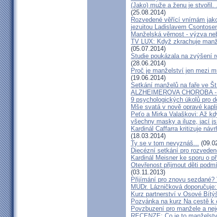
(Jako) muže a ženu je stvořil.
(25.08.2014)
Rozvedené věřící vnímám jako
jezuitou Ladislavem Csontos
Manželská věrnost - výzva ne
TV LUX: Když zkrachuje manžel
(05.07.2014)
Studie poukázala na zvýšení r
(28.06.2014)
Proč je manželství jen mezi m
(19.06.2014)
Setkání manželů na faře ve Št
ALZHEIMEROVA CHOROBA - d
9 psychologických úkolů pro d
Mše svatá v nově opravé kapl
Peťo a Mirka Valaškovi: Až kd
všechny masky a iluze, jací j
Kardinál Caffarra kritizuje ná
(18.03.2014)
Ty se v tom nevyznáš...
(09.0
Diecézní setkání pro rozveden
Kardinál Meisner ke sporu o př
Otevřenost přijmout děti podm
(03.11.2013)
Přijímání pro znovu sezdané? 
MUDr. Lázničková doporučuje:
Kurz partnerství v Osové Bítý
Pozvánka na kurz Na cestě k 
Povzbuzení pro manžele a nej
RECENZE: Co je to manželstv