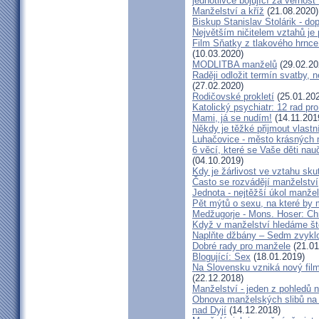
jednotlivce bojující za věrnost"
Manželství a kříž
(21.08.2020)
Biskup Stanislav Stolárik - do
Největším ničitelem vztahů je 
Film Sňatky z tlakového hrnce
(10.03.2020)
MODLITBA manželů
(29.02.20
Raději odložit termín svatby, 
(27.02.2020)
Rodičovské prokletí
(25.01.20
Katolický psychiatr: 12 rad pr
Mami, já se nudím!
(14.11.201
Někdy je těžké přijmout vlastní
Luhačovice - město krásných 
6 věcí, které se Vaše děti na
(04.10.2019)
Kdy je žárlivost ve vztahu s
Často se rozvádějí manželství,
Jednota - nejtěžší úkol manžel
Pět mýtů o sexu, na které by
Medžugorje - Mons. Hoser: Chra
Když v manželství hledáme ště
Naplňte džbány – Sedm zvyklo
Dobré rady pro manžele
(21.01
Blogující: Sex
(18.01.2019)
Na Slovensku vzniká nový fil
(22.12.2018)
Manželství - jeden z pohledů n
Obnova manželských slibů na 
nad Dyjí
(14.12.2018)