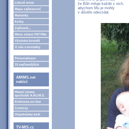
Lidové misie
že Bůh miluje každé z nich,
abychom Mu je mohly
Mapa zajímavostí
v důvěře odevzdat.
Marianky
Knihy
Zajímavé...
Mimo oblast FATYMu
Výzdoba kostelů
O nás a kontakty
Personalizace
15 nejčtenějších
AMIMS.net
nabízí:
Hlavní strana
apoštolát A.M.I.M.S.
Knihovna on-line
Comicsy
Objednávky knih
TV-MIS.cz