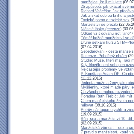
manželce, že ji milujete
(06.07
25 způsobů, jak ukázat svému
Richard Vašečka: Jak předávat
Jak získat dobrou knihu a ješt
Toxické porno a toxický sex
(3
Manželství se přežilo
(22.06.2
Ničitelé lásky (recenze)
(03.06
Odkud vzít odvahu říct "ano"?
Téměř každé manželství se dá
Druhé setkání kurzu STM–Plodn
(07.04.2016)
Sebedarování - cesta manžels
Recenze: Pobořený chrám
(29
Studie: Muže, kteří mají rádi
Kdy člověk není schopen uzav
Nejčastější problémy ve vztah
P. Konštanc Adam OP: Co přin
(11.12.2015)
Jednota muže a ženy jako ob
Myšlienky, ktoré mladé páry je
Co všechno mohou rozvedení p
Poradna Ruth Třebíč: Jak mít 
Cílem manželského života nen
milovat
(08.10.2015)
Petrův nástupce urychlil a zj
(19.09.2015)
Bůh, sex a manželství 10. díl
(02.09.2015)
Manželská věrnost – sex a co 
7 pravd o manželství, které v