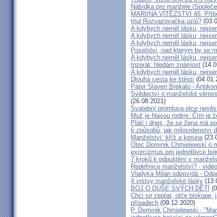
Nabídka pro manžele (Společen
MARIINA VÍTĚZSTVÍ 45: Příbě
titul Rozvazovačka uzlů?
(03.0
A kdybych neměl lásku, nejsem
A kdybych neměl lásku, nejsem
A kdybych neměl lásku, nejsem
Poselství, nad kterým by se 
A kdybych neměl lásku, nejsem
Inzerát: hledám známost
(14.0
A kdybych neměl lásku, nejsem
Dlouhá cesta ke štěstí
(04.01.
Páter Slaven Brekalo - Antiko
Svědectví o manželské věrnost
(26.08.2021)
Svatební promluva otce nevěs
Muž je hlavou rodiny. Čím je 
Platí i dnes, že se žena má 
6 způsobů, jak milosrdenství d
Manželství: kříž a koruna
(23.
Otec Dominik Chmielewski o m
exorcizmus pro jednotlivce boj
7 kroků k odpuštění v manžels
Redefinice manželství? - vide
Vladyka Milan odpovídá - Odp
4 vrstvy manželské lásky
(13.
BOJ O DUŠE SVÝCH DĚTÍ
(0
Chci se zeptat, otče biskupe, 
případech
(09.12.2020)
P. Dominik Chmielewski - "Man