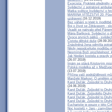
Exorcista: Prokleté předměty
Svědectví z potratové ambula
Matka světice (svědectví o hr
MARIINA VÍTĚZSTVÍ 20: Působ
uzdravení
(16.12.2019)
Bez váhání si klekl k modlitb
Boj o život se Zdrávasem - sk
Usadit se natrvalo před Páne
Mária Bartková: Svědectví o d
Ovoce prvních pátků - svědect
Čistota dětské duše
(28.09.20
Znásilněná žena odmítla potrat
Nikdy nepodceňujte modlitbu 
Nesmírná Boží prozřetelnost: k
Jak hledání kostela a pravdy p
(26.07.2019)
Imám se stává Kristovým mis
Polská modelka až v Medžugorj
(13.07.2019)
Příčina vaší podrážděnosti můž
Manželé Markovi: O umělém opl
Karol Dučák: Způsobil to Druh
(24.06.2019)
Karol Dučák: Způsobil to Druhý
Karol Dučák: Způsobilto Druhý
Karol Dučák: Způsobil to Druhý
Karol Dučák: Způsobil to Druhý
Eucharistie je pouze v této Cír
Noc kostelů + Jaro - zamyšlen