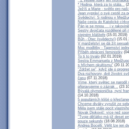
* Z veselé holky jen hromádka
* Hodina, která za to stála...
(2
Ježíš a Marie - světlo pro naši
Jean vypráví o své cestě za 
Svědectví: S rodinou v Medžug
Naše cesta do Katolické církve
Pán je se mnou ... i v rakovin
Sestry dvojčata rozdělené při
stejném klášteře
(15.01.2019)
Bůh - Otec (svědectví)
(15.01.
V manželství se dá žít sexual
Moc modlitby - Tajemství jedn
Příběh obrácení feministky
(04
To ti to trvalo
(02.01.2019)
Sestra Emmanuela z Medžugorj
s hříchem okultismu"
(20.11.2
"Zdržet se", když jde o progre
Dva rozhovory, dvě životní sv
času
(07.11.2018)
Víme, který světec se narodil
připravujeme o zázrak ..
(23.10
Bývalá olympionička, nyní fran
(14.10.2018)
5 populárních klišé o křesťane
Chceme diváky vyrušit ze seb
Měla jsem stále pocit vlastníh
Novak Djokovič: více než spo
"Tvoje děťátko má již deset pr
pouze sekundy
(18.08.2018)
Andrea Bocelli: Věřit lze jen