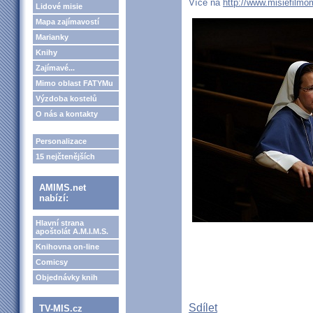
Více na
http://www.misiefilmo
Lidové misie
Mapa zajímavostí
Marianky
Knihy
Zajímavé...
Mimo oblast FATYMu
Výzdoba kostelů
O nás a kontakty
Personalizace
15 nejčtenějších
AMIMS.net
nabízí:
Hlavní strana
apoštolát A.M.I.M.S.
Knihovna on-line
Comicsy
Objednávky knih
Sdílet
TV-MIS.cz