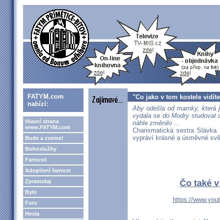
FATYM.com
"Co jako v tom kostele vidít
nabízí:
Aby odešla od mamky, která ji
vydala se do Modry studovat 
Hlavní strana
náhle změnilo ...
www.FATYM.com
Charismatická sestra Slávka 
vypráví krásné a úsměvné svě
Bude a zveme!
Bohoslužby
Farnosti
Adoptivní farnost
Zpravodaj
Čo také v
Bylo
https://www.yo
Foto
Hesla