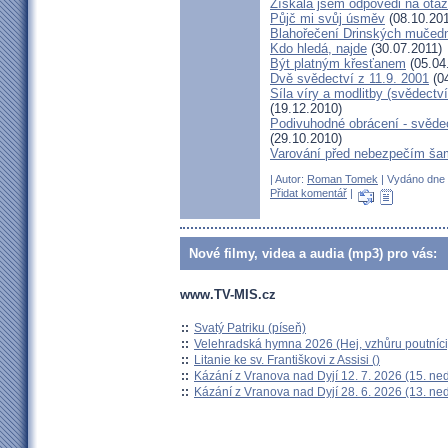
Získala jsem odpovědi na otá
Půjč mi svůj úsměv
(08.10.201
Blahořečení Drinských mučed
Kdo hledá, najde
(30.07.2011)
Být platným křesťanem
(05.04
Dvě svědectví z 11.9. 2001
(04
Síla víry a modlitby (svědect
(19.12.2010)
Podivuhodné obrácení - svědec
(29.10.2010)
Varování před nebezpečím ša
| Autor:
Roman Tomek
| Vydáno dne 2
Přidat komentář
|
Nové filmy, videa a audia (mp3) pro vás:
www.TV-MIS.cz
::
Svatý Patriku (píseň)
::
Velehradská hymna 2026 (Hej, vzhůru poutníci
::
Litanie ke sv. Františkovi z Assisi ()
::
Kázání z Vranova nad Dyjí 12. 7. 2026 (15. ne
::
Kázání z Vranova nad Dyjí 28. 6. 2026 (13. ne