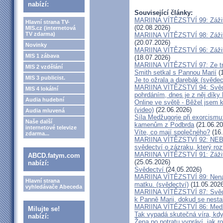
nabízí:
Související články:
MARIINA VÍTĚZSTVÍ 99: Zážit
Hlavní strana TV-
(02.08.2026)
MIS.cz (internetová
TV zdarma)
MARIINA VÍTĚZSTVÍ 98: Zážit
(20.07.2026)
Novinky
MARIINA VÍTĚZSTVÍ 96: Zážit
MIS 1 zábava
(18.07.2026)
MARIINA VÍTĚZSTVÍ 97: Ze tm
MIS 2 vzdělání
Smith setkal s Pannou Marií
(1
MIS 3 publicist.
Je to ožrala a darebák (svědec
MARIINA VÍTĚZSTVÍ 94: Svěde
MIS 4 lokální
pohrdáním, dnes je z něj díky
Audia hudební
Online ve světě - Běžel jsem 
(video)
(22.06.2026)
Audia mluvená
Síla Medžugorje při exorcismu
Naše další
kamenům z Podbrda
(21.06.20
internetové televize
Víte, co mají společného?
(16.
zdarma...
MARIINA VÍTĚZSTVÍ 92: NE
svědectví o zázraku, který rozt
MARIINA VÍTĚZSTVÍ 91: Zážit
ABCD.fatym.com
(25.05.2026)
nabízí:
Svědectví
(24.05.2026)
MARIINA VÍTĚZSTVÍ 89: Nenávi
Hlavní strana
matku. (svědectví)
(11.05.2026
vyhledávače Abeceda
MARIINA VÍTĚZSTVÍ 87: Svědec
k Panně Marii, dokud se nest
MARIINA VÍTĚZSTVÍ 86: Medžu
Milujte se!
Tak vypadá skutečná víra, kdy
nabízí:
Žena po potratu vypráví, jak r