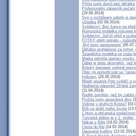
Přišla jsem domů bez děťátka
Profesionální zápasník počatý 
(29.09.2014)
Syn s rozštěpem páteře je dar
Učitelka
(02.09.2014)
Svědectví: Bez šance na přeži
Rumunská modelka riskujete kar
Svědectví: Ježíši přijď a uzdr
FOTKY obětí potratu - způsob
„Byl jsem gangsterem“
(05.07.
Děťátko prohlášené za mrtvé, 
Španělská modelka se stala ře
Matka odmítla operaci mozku,
Ďábel je dnes aktivnější, než 
Britský teenager veřejně preze
Otec mi pomohl stát se "opra
knězem.
(26.05.2014)
Mladý poutník Petr svědčí o 
Nádherná odpověď 29-leté ženy
(11.04.2014)
Raději zemřela, než by zabila 
Prožila jsem opravdové divy
(1
Vidíme v druhých Krista?
(03.
Bůh se dotkl mého života
(13.
Církev a občanská společnost
Turínské plátno je z 1. století
Nákup v Bille
(19.02.2014)
Cesta do Alp
(14.02.2014)
Darované květiny
(13.02.2014)
P. Pavel Havlát: Kněžství je p