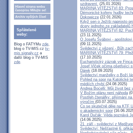
uzdravení.
(25.01.2026)
Hlavní strana webu
MARIINA VÍTĚZSTVÍ 83: Prosít
časopisu Milujte se!
Démonické kořeny hudby techn
Archiv vyšlých čísel
Dokowicze
(22.01.2026)
Když sen o Ježíši naprosto p
dcery jednoho ze zakladatelů
Spřátelené
MARIINA VÍTĚZSTVÍ 82: Pochy
weby:
(23.11.2025)
O Josefu Švábovi - apoštolov
(09.11.2025)
Blog o FATYMu
zde
,
Svědectví z vězení - Bůh zac
blog o TV-MIS.cz
tv-
MARIINA VÍTĚZSTVÍ 79: Přeži
mis.signaly.cz
a
(17.10.2025)
další blog o TV-MIS
Eucharistický zázrak ve Finca
zde
.
Josef Vlček očima ošetřující 
Dárek
(18.09.2025)
Svědectví manželky o Boží lá
Pohled na spor na Katolické te
médiích chybí
(24.08.2025)
Andrea Bocelli: Můj život bez 
V Božím plánu není náhoda
(0
Postřeh čtenářky: přijímání n
výročím
(03.07.2025)
Co se skutečně děje na KTF UK
o akademický spor
(16.06.202
Karol Dučák: Věda poznává Ježí
(14.06.2025)
21. září - svědectví z Medžugo
Svědectví: Nešťastné 6. při
Nepředstavitelná síla půstu -