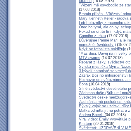
krutého
(18.08.2018)
"Vězení mě osvobodilo ze star
(17.08.2018)
Emmin příběh - Vítězství odpu
Mary Kenneth Keller - řádová 
Letní otazníky ztraceného ra
Otec ho týral, ale on byl scho
Pokud se cítíte líní, když mát
Ganniho z Iráku
(17.07.2018)
Důvěřujme Panně Marii a jejímu
nemožné! (svědectví)
(15.07.2
Když se fotbalista pokřižuje
(1
"Máš duši. Dávej na ni velký 
MTV awards
(14.07.2018)
Reparát z lásky, svědectví ot
Syrská mystička Myrna Nazzou
3 bývalí satanisté se vracejí 
Zázrak Božího milosrdenství (
Rozhovor se světoznámou atle
Boha
(10.04.2018)
Silné svědectví desetiletého p
Záchrana duše (Bůh umí použít
Svědectví české medžugorské 
Zachránila mě poslušnost kněz
Bývalý voják se uzdravil díky
Matka odmítla jít na potrat a z
Andrea Bocelli
(04.02.2018)
Viral video: Emily vysvětluje p
Kristem
(29.01.2018)
Svědectví: UZDRAVENÍ V 