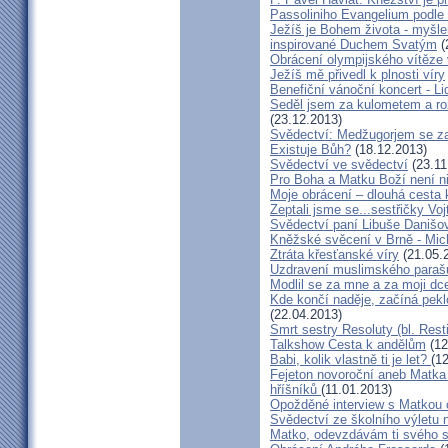
Passoliniho Evangelium podle
Ježíš je Bohem života - myš
inspirované Duchem Svatým
(
Obrácení olympijského vítěze
Ježíš mě přivedl k plnosti víry
Benefiční vánoční koncert - L
Seděl jsem za kulometem a rozm
(23.12.2013)
Svědectví: Medžugorjem se za
Existuje Bůh?
(18.12.2013)
Svědectví ve svědectví
(23.11
Pro Boha a Matku Boží není 
Moje obrácení – dlouhá cesta 
Zeptali jsme se...sestřičky Vo
Svědectví paní Libuše Danišo
Kněžské svěcení v Brně - Mich
Ztráta křesťanské víry
(21.05.
Uzdravení muslimského parašu
Modlil se za mne a za moji dc
Kde končí naděje, začíná pekl
(22.04.2013)
Smrt sestry Resoluty (bl. Rest
Talkshow Cesta k andělům
(12
Babi, kolik vlastně ti je let?
(1
Fejeton novoroční aneb Matka
hříšníků
(11.01.2013)
Opožděné interview s Matkou
Svědectví ze školního výletu
Matko, odevzdávám ti svého 