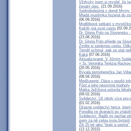
Vždycky jsem si myslel, že j
ženatý otec.
(21.09.2016)
Sedmibolestná v domě Myrny
Mladá muslimka hozená do stud
(06.09.2016)
Modlitbové setkání s mystičk
Každý má svoji cestu
(02.09.2
Dr. Gloria Polo na Slovensku 
(23.08.2016)
Dr. Gloria Polo přijede na Slo
Zvolte si správnou cestu: Odk
Téměř ochrnul, pak se stal nej
Kaká
(07.06.2016)
Aktualizované: V Jižním Súdán
+ Sr. Veronika Terézia Rackov
(20.05.2016)
Bývalá pornoherečka Jan Villar
(08.04.2016)
Medžugorje: Oáza v poušti toh
Půst a jeho nesmírné hodnoty
Matka Ježíšova oslovila lékaře
(09.02.2016)
Svědectví: Už nikdy více pro-c
(01.02.2016)
Úžasné svědectví herce, který 
Porodila ve dvanácti po znásiln
Svědectví: Radili mi nechat p
jsem za ně celou svou bytostí
Žili 25 let jako "bratr a sestr
(13.12.2015)