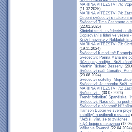
MARIINA VÍTĚZSTVÍ 76: Vzpour
(11.02.2025)
MARIINA VÍTĚZSTVÍ 74: Zázra
Osobní svědectví o nalezení 
Svědectví Tima Cashmora o te
(22.01.2025)
Klinická smrt - svědectví o síl
Dopisování s lidmi ve vězení -
Knižní novinky z Nakladatelst
MARIINA VÍTĚZSTVÍ 73: Obráce
(19.11.2024)
Svědectví k modlitbě Pompejs
Svědectví: Panna Maria mě po
Různopisy naděje - Boží zásah
Marthin Richard Bessenyi
(20.
Svědectví naší čtenářky: Pomp
(20.08.2024)
Svědectví učitelky: Moje zkuš
Svědectví: Je choroba Boží tr
MARIINA VÍTĚZSTVÍ 71: Zázra
Svědectví...
(30.07.2024)
Trenér fotbalistů Španělska: "N
Svědectví: Naše děti na pout
Svědectví o záchraně hříšník
Harrison Butker ve svém proje
katolíky" a usilovali o svatost
(
"Ježíši, vím, že to zvládneš."
když bojuje s rakovinou
(12.05
Válka ve Rwandě
(22.04.2024)