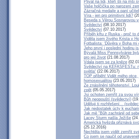
Plival na lidi, kteří šli na mši
Vaše holčička po narození zemř
Zázračná medaile a paní učite
Víra - jen pro primitivní lidi?
(20
Beseda s Věrou Sosnarovou ve
Svědectví
(08.10.2017)
Svědectví
(07.10.2017)
Příběh křtu z Ruska - proč to 
Viděla jsem živého Krista v Hos
Fotbalista: ‘Důvěra v Boha mi 
Jeho první i poslední hodinu js
Bývalá Miss Pennsylvánie byla 
pro její život
(21.08.2017)
Vdala jsem se za kněze
(02.07
Svědectví na KEFASFESTu: m
světla“
(22.06.2017)
TOP příběh! Vidět mého otce, 
homosexualitou
(23.05.2017)
Ze znásilnění těhotenství. Lou
zpět
(05.05.2017)
Jsi ochoten zemřít za svou vír
Bůh neopouští (svědectví)
(19
Uděluji ti rozhřešení... (svědec
Jak nedostatek úcty k eucharist
Jak mě "Bůh zachránil od seb
Lacey Sturm našla Ježíše
(24.
Americká hvězda přiznává svou 
(25.12.2016)
Nechtěla jsem vidět zemřít své
Co jsem se naučil od unavenéh