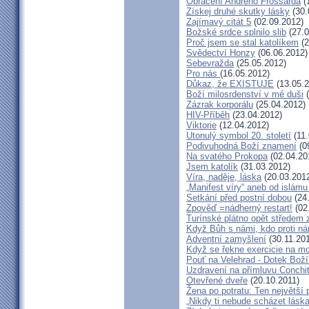
Obrácení Andrého Frossarda
(
Získej druhé skutky lásky
(30.
Zajímavý citát 5
(02.09.2012)
Božské srdce splnilo slib
(27.0
Proč jsem se stal katolíkem
(2
Svědectví Honzy
(06.06.2012)
Sebevražda
(25.05.2012)
Pro nás
(16.05.2012)
Důkaz, že EXISTUJE
(13.05.2
Boží milosrdenství v mé duši
(
Zázrak korporálu
(25.04.2012)
HIV-Příběh
(23.04.2012)
Viktorie
(12.04.2012)
Utonulý symbol 20. století
(11.
Podivuhodná Boží znamení
(0
Na svatého Prokopa
(02.04.20
Jsem katolík
(31.03.2012)
Víra, naděje, láska
(20.03.201
„Manifest víry“ aneb od islámu
Setkání před postní dobou
(24
Zpověď =nádherný restart!
(02
Turínské plátno opět středem
Když Bůh s námi, kdo proti n
Adventní zamyšlení
(30.11.201
Když se řekne exercicie na mo
Pouť na Velehrad - Dotek Boží
Uzdravení na přímluvu Conchi
Otevřené dveře
(20.10.2011)
Žena po potratu: Ten největší
„Nikdy ti nebude scházet láska