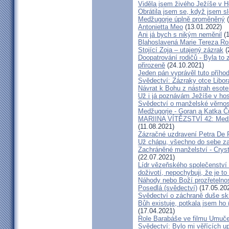
Viděla jsem živého Ježíše v Ho
Obrátila jsem se, když jsem sle
Medžugorje úplně proměněný
(
Antonietta Meo
(13.01.2022)
Ani já bych s nikým neměnil
(1
Blahoslavená Marie Tereza Roig
Stojící Zoja – utajený zázrak
(
Doopatrování rodičů - Byla to
přirozeně
(24.10.2021)
Jeden pán vyprávěl tuto přího
Svědectví: Zázraky otce Libo
Návrat k Bohu z nástrah esote
Už i já poznávám Ježíše v hos
Svědectví o manželské věrnost
Medžugorje - Goran a Katka Ču
MARIINA VÍTĚZSTVÍ 42: Medžug
(11.08.2021)
Zázračné uzdravení Petra De 
Už chápu, všechno do sebe z
Zachráněné manželství - Crysta
(22.07.2021)
Lídr vězeňského společenství
doživotí, nepochybuji, že je to
Náhody nebo Boží prozřetelno
Posedlá (svědectví)
(17.05.20
Svědectví o záchraně duše sk
Bůh existuje, potkala jsem ho
(17.04.2021)
Role Barabáše ve filmu Umučen
Svědectví: Bylo mi věřících up