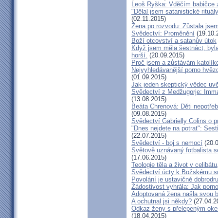
Leoš Ryška: Vděčím babičce za
"Dělal jsem satanistické rituál
(02.11.2015)
Žena po rozvodu: Zůstala jse
Svědectví: Proměnění
(19.10.
Boží otcovství a satanův útok
Když jsem měla šestnáct, byla
horší.
(20.09.2015)
Proč jsem a zůstávám katolík
Nejvyhledávanější porno hvězd
(01.09.2015)
Jak jeden skeptický vědec uvě
Svědectví z Medžugorje: Imma
(13.08.2015)
Beáta Chrenová: Děti nepotřeb
(09.08.2015)
Svědectví Gabrielly Colins o 
"Dnes nejdete na potrat": Sest
(22.07.2015)
Svědectví - boj s nemocí
(20.0
Světově uznávaný fotbalista 
(17.06.2015)
Teologie těla a život v celibát
Svědectví úcty k Božskému sr
Povolání je ustavičné dobrodr
Žádostivost vyhrála: Jak porno
Adoptovaná žena našla svou b
A ochutnal jsi někdy?
(27.04.2
Odkaz ženy s přelepeným okem
(18.04.2015)