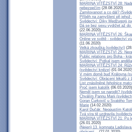
MARIINA VÍTĚZSTVÍ 28: Nadpř
nebezpečím
(28.08.2020)
Zamilovanost a co dál? (Svěde
Příběh na zamyšlení při jehož
Svědectví: Díky Medžugorji js
Dá se bez sexu vydržet až do 
(22.06.2020)
MARIINA VÍTĚZSTVÍ 26: Škapul
Online ve světě - svědectví vi
(11.06.2020)
Velká zkouška (svědectví)
(28
MARIINA VÍTĚZSTVÍ 25: Neopu
Public relations pro Boha - kr
Svědectví: Potkal jsem anděla
MARIINA VÍTĚZSTVÍ 24: Růžen
(svědectví kněze)
(01.04.2020
V mém domě buď Královna (sv
Svědectví: Obrácení lékařů z 
List znásilněné řeholnice mat
Proč jsem katolík
(06.03.2020)
Neměl jsem se narodit? (svěde
Chválím Pannu Marii (svědect
Goran Čurkovič u Svatého Tom
Marie
(14.02.2020)
Karol Dučák: Neopustím Katol
Tvá víra tě uzdravila (svědec
MARIINA VÍTĚZSTVÍ 21: Po let
(26.01.2020)
(Nejen) 13. komnata Ladislava
obrácení...
(22.01.2020)