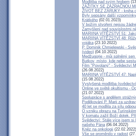
Modlitba nad svým hrobem
(13
ZÁŽITKY SE ZÁZRAČNOU M
ŽIVOT BEZ ZÁRUKY - kniha od
Byly sepsány další vzpomínky
Krátkého
(02.01.2023)
V božím stvoření nejsou žádn
Zamyšlení nad souvislostmi n
MARIINA VÍTĚZSTVÍ 51: Jako 
MARIINA VÍTĚZSTVÍ 48: Růžen
vojáka
(23.10.2022)
P. Dominik Chmielewski - Svěd
(video)
(04.10.2022)
Medžugorje - můj splněný sen 
Butkov, místo, kde nebe sest
Film "Povolaný" - Svědectví Mar
(26.08.2022)
MARIINA VÍTĚZSTVÍ 47: Napíšu
(15.08.2022)
Vyslyšená modlitba (svědectví
Online ve světě okultismu - Od 
(21.07.2022)
Spolupráce s andělem strážný
Poděkování P. Marii za uzdrav
40 let se modlila za sílu odpo
O vzniku obrazu na Turínském
V komatu zažil Boží dotek. Pří
Svědectví: Stále více jsem si
našeho Pána
(06.04.2022)
Kněz na onkologii
(22.02.2022
Vše se proměnilo v radost
(27.