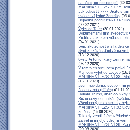
na něco, co neexistuje?
(30.03
MARIINA VÍTĚZSTVÍ 37: Hostý
Jak odpustit ???? Určitě s tí
svědectví jedné ženušky
(03.0
Úspěšná podnikatelka ze Silic
(09.02.2021)
Výlet do Tater
(30.01.2021)
Dokumentární film svědectví:
Prolife / Jak jsem vůbec mohla
(04.01.2021)
Sen, skutečnost a síla dětské 
Svět získává zdánlivě na vrch
(13.12.2020)
8-letý Antonio, který zemřel n
(05.12.2020)
V tomto chlapci jsem potkal J
Můj letní výlet do Levoče
(19.1
MARIINA VÍTĚZSTVÍ 33 - Matk
(16.11.2020)
Jsem nevidomá, světlem mi je 
Jeden z nás (příběh)
(01.11.20
Donald Trump, aneb co nikdy ne
Růžencový dominikán (svědect
Všeobecný protikatolický hejt
MARIINA VÍTĚZSTVÍ 30: Odvrát
změnila
(15.09.2020)
Tak kdy zemřu? (neuvěřitelné 
Za velmi mnoho vděčím vám..
MARIINA VÍTĚZSTVÍ 29: Panna 
(29.08.2020)