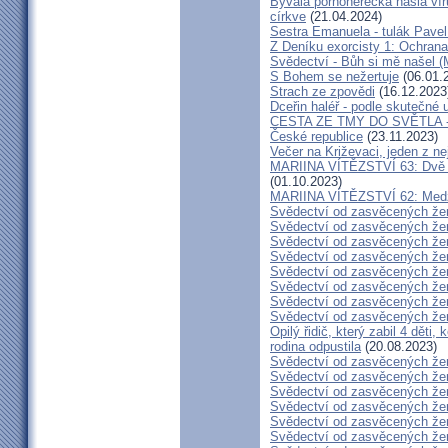
Bývalá pornoherečka našla vír
církve
(21.04.2024)
Sestra Emanuela - tulák Pavel
Z Deníku exorcisty 1: Ochra
Svědectví - Bůh si mě našel (
S Bohem se nežertuje
(06.01.
Strach ze zpovědi
(16.12.2023
Dceřin haléř - podle skutečné 
CESTA ZE TMY DO SVĚTLA - N
České republice
(23.11.2023)
Večer na Križevaci, jeden z n
MARIINA VÍTĚZSTVÍ 63: Dvě s
(01.10.2023)
MARIINA VÍTĚZSTVÍ 62: Medžug
Svědectví od zasvěcených že
Svědectví od zasvěcených že
Svědectví od zasvěcených že
Svědectví od zasvěcených že
Svědectví od zasvěcených že
Svědectví od zasvěcených že
Svědectví od zasvěcených že
Svědectví od zasvěcených že
Opilý řidič, který zabil 4 děti,
rodina odpustila
(20.08.2023)
Svědectví od zasvěcených že
Svědectví od zasvěcených že
Svědectví od zasvěcených že
Svědectví od zasvěcených že
Svědectví od zasvěcených že
Svědectví od zasvěcených že