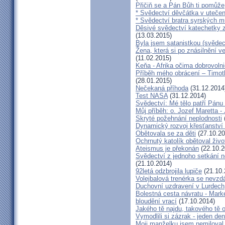
Přičiň se a Pán Bůh ti pomůže
* Svědectví děvčátka v utečen
* Svědectví bratra syrských m
Děsivé svědectví katechetky z
(13.03.2015)
Byla jsem satanistkou (svědec
Žena, která si po znásilnění ve 
(11.02.2015)
Keňa - Afrika očima dobrovoln
Příběh mého obrácení – Timoth
(28.01.2015)
Nečekaná příhoda
(31.12.2014
Test NASA
(31.12.2014)
Svědectví: Mé tělo patří Pán
Můj příběh: o. Jozef Maretta -
Skryté požehnání neplodnosti
Dynamický rozvoj křesťanství v
Obětovala se za děti
(27.10.20
Ochrnutý katolík obětoval živo
Ateismus je překonán
(22.10.2
Svědectví z jednoho setkání 
(21.10.2014)
92letá odzbrojila lupiče
(21.10.
Volejbalová trenérka se nevzdá
Duchovní uzdravení v Lurdech
Bolestná cesta návratu - Marké
bloudění vrací
(17.10.2014)
Jakého tě najdu, takového tě 
Vymodlili si zázrak - jeden d
Moji manželku jsem nemiloval,