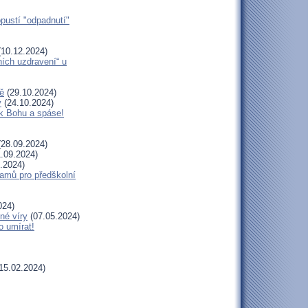
opustí "odpadnutí"
10.12.2024)
ních uzdravení“ u
ě
(29.10.2024)
y
(24.10.2024)
 k Bohu a spáse!
28.09.2024)
.09.2024)
.2024)
amů pro předškolní
024)
né víry
(07.05.2024)
o umírat!
15.02.2024)