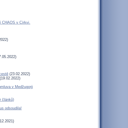
jí CHAOS v Církvi.
2022)
.05.2022)
cestě
(23.02.2022)
(19.02.2022)
romluva v Medžugorji
r článků)
us odsoudila!
12.2021)