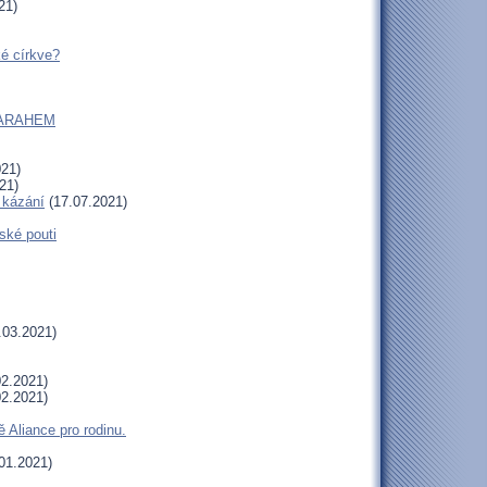
21)
ké církve?
m SARAHEM
021)
21)
 kázání
(17.07.2021)
ské pouti
.03.2021)
2.2021)
2.2021)
 Aliance pro rodinu.
01.2021)