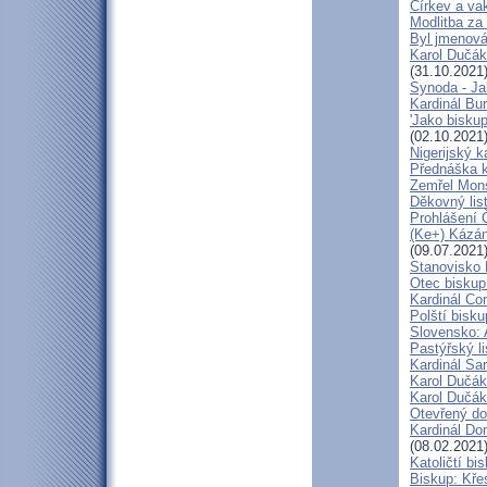
Církev a va
Modlitba za
Byl jmenová
Karol Dučák
(31.10.2021
Synoda - Jak
Kardinál Bu
'Jako bisku
(02.10.2021
Nigerijský k
Přednáška k
Zemřel Mons
Děkovný lis
Prohlášení 
(Ke+) Kázán
(09.07.2021
Stanovisko 
Otec biskup
Kardinál Co
Polští bisku
Slovensko: 
Pastýřský l
Kardinál Sar
Karol Dučák
Karol Dučák
Otevřený do
Kardinál Do
(08.02.2021
Katoličtí bi
Biskup: Kře