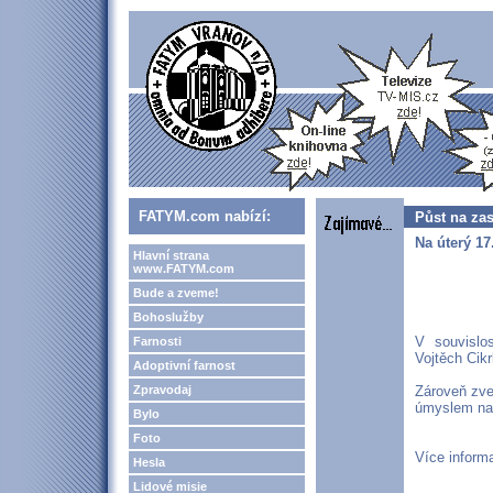
FATYM.com nabízí:
Půst na zas
Na úterý 17
Hlavní strana
www.FATYM.com
Bude a zveme!
Bohoslužby
V souvislo
Farnosti
Vojtěch Cik
Adoptivní farnost
Zpravodaj
Zároveň zve
úmyslem na 
Bylo
Foto
Více inform
Hesla
Lidové misie