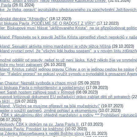
kland: „Bratři a sestry, nikdy neopouštějte Katolickou církev“
(31.01.2024)
a Pavla
(28.01.2024)
rke: Je třeba „opravit“ jezuitského představeného za zpochybnění Ježíšových 
)
rněnské diecéze "Ažnavěky"
(18.12.2023)
list biskupa Pavla „PODĚLME SE O RADOST Z VÍRY“
(17.12.2023)
ler: Biskupové musí hlásat "ukřižovaného Krista", ne se přizpůsobovat politi
ckland: Připoutejte se k pravdě Ježíše Krista uprostřed všech nepokojů v na
ckland: Sexuální aktivita mimo manželství je vždy těžce hříšná
(29.10.2023)
kland vyvrací omyl, že "všichni lidé budou spaseni", a v novém listu zdůrazň
)
možné oddělit od pravdy, neboť to už není láska. Když někdo žije ve smrtelné
otože mu hrozí zatracení
(26.10.2023)
kland: Kristus založil jedinou pravou Církev a on je jedinou cestou ke spáse
(
ller: "Falešní proroci" se pokusí využít synodu o synodalitě k prosazení Ag
)
an Chautur: Nezralá svoboda a chaos mysli
(25.09.2023)
st biskupa Pavla o milosrdenství a společenství
(17.09.2023)
bert Sarah hostem zářijové pouti v Římově
(08.09.2023)
skupové kritizovali dokument EU požadující právo zabíjet děti při potratech
(22
 blíží...
(19.07.2023)
kland: „Všichni se musíme připravit na bílé mučednictví“
(19.07.2023)
eider o soužití partnerů, změně pohlaví a ekumenismu
(10.07.2023)
í ČBK k aktuálnímu dění ohledně manželství a rodiny *** Prohlášení zástupců
08.07.2023)
předsedy ČBK k útokům na sv. Jana Pavla II.
(17.03.2023)
biskupa Pavla: Povolání ke kněžství
(10.02.2023)
pa Zdenka Wasserbauera k neděli Božího slova
(21.01.2023)