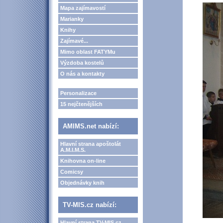
Mapa zajímavostí
Marianky
Knihy
Zajímavé...
Mimo oblast FATYMu
Výzdoba kostelů
O nás a kontakty
Personalizace
15 nejčtenějších
AMIMS.net nabízí:
Hlavní strana apoštolát
A.M.I.M.S.
Knihovna on-line
Comicsy
Objednávky knih
TV-MIS.cz nabízí:
Hlavní strana TV-MIS.cz