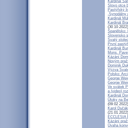
Kardinál Sa
Slovo otce 
Pastýřský li
„Synodálny 
Kardinál Mü
Kardinál Bra
(30.10.2022
Španělsko: 
Slovensko 
Svatý stole
První pastýř
Kardinál Bu
Mons. Pave
Kázání Domin
Novým pražs
Dominik Duka
Výzva Svaté
Polsko: Arc
George Weig
George Weig
Ve svátek P
a (video) ro
Kardinál Do
Útoky na Ben
(09.02.2022
Karol Dučák
(21.01.2022
ECCLESIA D
Kázání praž
Úvaha konve