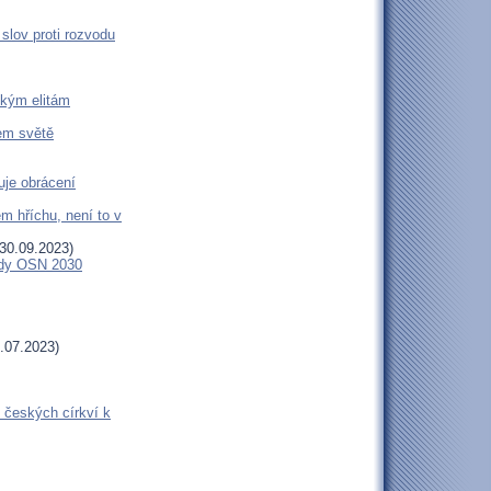
slov proti rozvodu
ckým elitám
šem světě
uje obrácení
m hříchu, není to v
30.09.2023)
endy OSN 2030
.07.2023)
 českých církví k