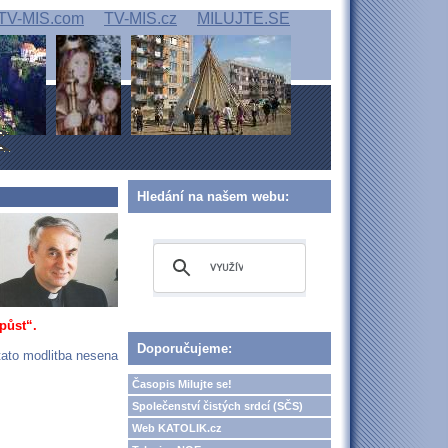
TV-MIS.com
TV-MIS.cz
MILUJTE.SE
Hledání na našem webu:
půst“.
Doporučujeme:
tato modlitba nesena
Časopis Milujte se!
Společenství čistých srdcí (SČS)
Web KATOLIK.cz