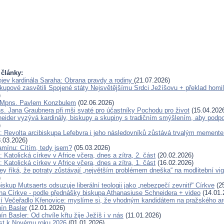
 články:
jev kardinála Saraha: Obrana pravdy a rodiny
(21.07.2026)
skupové zasvětili Spojené státy Nejsvětějšímu Srdci Ježíšovu + překlad homil
)
 Mpns. Pavlem Konzbulem
(02.06.2026)
s. Jana Graubnera při mši svaté pro účastníky Pochodu pro život
(15.04.202
eider vyzývá kardinály, biskupy a skupiny s tradičním smýšlením, aby podp
)
: Revolta arcibiskupa Lefebvra i jeho následovníků zůstává trvalým mement
.03.2026)
amínu: Cítím, tedy jsem?
(05.03.2026)
 Katolická církev v Africe včera, dnes a zítra, 2. část
(20.02.2026)
 Katolická církev v Africe včera, dnes a zítra, 1. část
(16.02.2026)
y říká, že potraty zůstávají „největším problémem dneška“ na modlitební vigil
)
skup Mutsaerts odsuzuje liberální teologii jako „nebezpečí zevnitř“ Církve
(25
ána Církve - podle přednášky biskupa Athanasiuse Schneidera + video
(14.01.
í Večeřadlo Křenovice: myslíme si, že vhodným kandidátem na pražského ar
ín Basler
(12.01.2026)
n Basler: Od chvíle křtu žije Ježíš i v nás
(11.01.2026)
ist k Novému roku 2026
(01.01.2026)