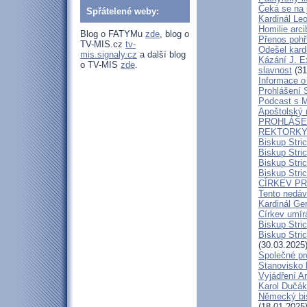
Čeká se na 
Spřátelené weby:
Kardinál Leo
Homilie arc
Blog o FATYMu
zde
, blog o
Přenos pohř
TV-MIS.cz
tv-
Odešel kard
mis.signaly.cz
a další blog
Kázání J. E
o TV-MIS
zde
.
slavnost
(31
Informace o 
Prohlášení 
Podcast s 
Apoštolský 
PROHLÁŠEN
REKTORKY 
Biskup Stri
Biskup Stri
Biskup Stric
Biskup Stric
CÍRKEV P
Tento nedáv
Kardinál Ge
Církev umír
Biskup Stri
Biskup Stric
(30.03.2025
Společné pr
Stanovisko 
Vyjádření A
Karol Dučák:
Německý bis
(18.01.2025