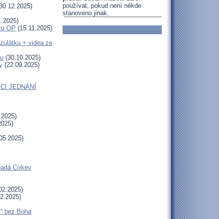
používat, pokud není někde
30.12.2025)
stanoveno jinak.
1.2025)
uku OP
(15.11.2025)
zulátku + videa ze
tu
(30.10.2025)
y
(22.09.2025)
CI JEDNÁNÍ
.2025)
2025)
05.2025)
padá Církev
02.2025)
2.2025)
í“ bez Boha