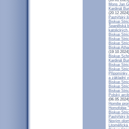
Mons Jan G
Kardinál Bur
(20.12.2024
Pastýřský l
Biskup Stric
Španělská b
katolických
Biskup Stri
Biskup Stri
Biskup Stric
Biskup Atha
(19.10.2024
Biskup Schn
Kardinál Bur
Biskup Stric
Biskup Stric
Připomínky 
a základní 
Biskup Stri
Biskup Stric
Biskup Stric
Polský arcib
(06.05.2024
Homilie pro
Homofobie "
Biskup Stric
Pastýřský l
Novým olom
Litoměřická