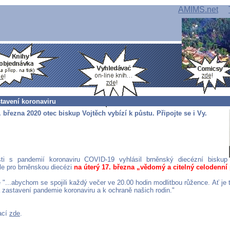
AMIMS.net
tavení koronaviru
. března 2020 otec biskup Vojtěch vybízí k půstu. Připojte se i Vy.
sti s pandemií koronaviru COVID-19 vyhlásil brněnský diecézní biskup
rle pro brněnskou diecézi
na úterý 17. března „vědomý a citelný celodenní 
 "...abychom se spojili každý večer ve 20.00 hodin modlitbou růžence. Ať je 
zastavení pandemie koronaviru a k ochraně našich rodin."
ací
zde
.