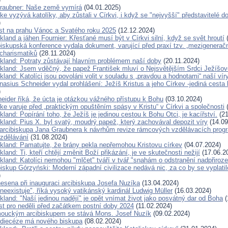
raubner: Naše země vymírá
(04.01.2025)
ke vyzývá katolíky, aby zůstali v Církvi, i když se "nejvyšší" představitelé d
)
ist na prahu Vánoc a Svatého roku 2025
(12.12.2024)
kland a jáhen Fournier: Křesťané musí být v Církvi silní, když se svět hroutí
(
iskupská konference vydala dokument, varující před praxí tzv. „mezigenerač
 charismatiků
(28.11.2024)
ckland: Potraty zůstávají hlavním problémem naší doby
(20.11.2024)
ckland: Jsem vděčný, že papež František mluví o Nejsvětějším Srdci Ježíšov
kland: Katolíci jsou povoláni volit v souladu s „pravdou a hodnotami“ naší vír
nasius Schneider vydal prohlášení: Ježíš Kristus a jeho Církev -jediná cesta
)
eider říká, že úcta je otázkou vážného přístupu k Bohu
(03.10.2024)
ke varuje před „praktickým opuštěním spásy v Kristu“ v Církvi a společnosti
(
kland: Popírání toho, že Ježíš je jedinou cestou k Bohu Otci, je kacířství.
(21
kland: Pius X. byl svatý, moudrý papež, který zachovával depozit víry
(14.09
arcibiskupa Jana Graubnera k návrhům revize rámcových vzdělávacích progr
vzdělávání
(31.08.2024)
ckland: Pamatujte, že brány pekla nepřemohou Kristovu církev
(04.07.2024)
kland: Ti, kteří chtějí změnit Boží přikázání, je ve skutečnosti nežijí
(17.06.2
kland: Katolíci nemohou "mlčet" tváří v tvář "snahám o odstranění nadpřiroze
iskup Górzyński: Moderní západní civilizace nedává nic, za co by se vyplatil
)
nesena při inauguraci arcibiskupa Josefa Nuzíka
(13.04.2024)
neexistuje", říká vysoký vatikánský kardinál Ludwig Müller
(16.03.2024)
kland: "Naší jedinou nadějí" je opět vnímat život jako posvátný dar od Boha
(
ist pro neděli před začátkem postní doby 2024
(11.02.2024)
ouckým arcibiskupem se stává Mons. Josef Nuzík
(09.02.2024)
 diecéze má nového biskupa
(08.02.2024)