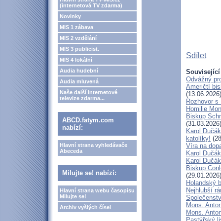
(internetová TV zdarma)
Novinky
MIS 1 zábava
MIS 2 vzdělání
MIS 3 publicist.
Sdílet
MIS 4 lokální
Audia hudební
Související
Odvážný pro
Audia mluvená
Američtí bi
Naše další internetové
(13.06.2026
televize zdarma...
Rozhovor s
Homilie Mon
Biskup Schn
ABCD.fatym.com
(31.03.2026
nabízí:
Karol Dučák
katolíky!
(28
Hlavní strana vyhledávače
Víra na dop
Abeceda
Karol Dučák:
Karol Dučák:
Biskup Conle
Milujte se! nabízí:
(29.01.2026
Holandský bi
Nejhlubší r
Hlavní strana webu časopisu
Milujte se!
Společenstv
Mons. Anton
Archiv vyšlých čísel
Mons. Antoní
Pastýřský l