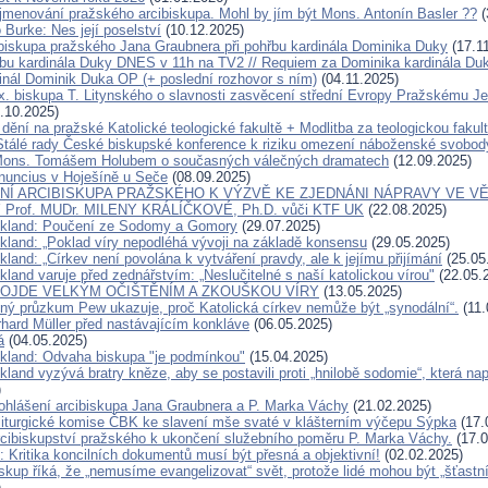
jmenování pražského arcibiskupa. Mohl by jím být Mons. Antonín Basler ??
(
 Burke: Nes její poselství
(10.12.2025)
ibiskupa pražského Jana Graubnera při pohřbu kardinála Dominika Duky
(17.1
bu kardinála Duky DNES v 11h na TV2 // Requiem za Dominika kardinála D
inál Dominik Duka OP (+ poslední rozhovor s ním)
(04.11.2025)
x. biskupa T. Litynského o slavnosti zasvěcení střední Evropy Pražskému Je
.10.2025)
dění na pražské Katolické teologické fakultě + Modlitba za teologickou fakul
Stálé rady České biskupské konference k riziku omezení náboženské svobod
Mons. Tomášem Holubem o současných válečných dramatech
(12.09.2025)
nuncius v Hoješíně u Seče
(08.09.2025)
Í ARCIBISKUPA PRAŽSKÉHO K VÝZVĚ KE ZJEDNÁNI NÁPRAVY VE VĚ
Prof. MUDr. MILENY KRÁLÍČKOVÉ, Ph.D. vůči KTF UK
(22.08.2025)
ckland: Poučení ze Sodomy a Gomory
(29.07.2025)
ckland: „Poklad víry nepodléhá vývoji na základě konsensu
(29.05.2025)
kland: „Církev není povolána k vytváření pravdy, ale k jejímu přijímání
(25.05
kland varuje před zednářstvím: „Neslučitelné s naší katolickou vírou"
(22.05.
ROJDE VELKÝM OČIŠTĚNÍM A ZKOUŠKOU VÍRY
(13.05.2025)
ný průzkum Pew ukazuje, proč Katolická církev nemůže být „synodální“.
(11.
rhard Müller před nastávajícím konkláve
(06.05.2025)
á
(04.05.2025)
ckland: Odvaha biskupa "je podmínkou"
(15.04.2025)
kland vyzývá bratry kněze, aby se postavili proti „hnilobě sodomie“, která na
)
ohlášení arcibiskupa Jana Graubnera a P. Marka Váchy
(21.02.2025)
liturgické komise ČBK ke slavení mše svaté v klášterním výčepu Sýpka
(17.
rcibiskupství pražského k ukončení služebního poměru P. Marka Váchy.
(17.0
 Kritika koncilních dokumentů musí být přesná a objektivní!
(02.02.2025)
kup říká, že „nemusíme evangelizovat“ svět, protože lidé mohou být „šťastn
)