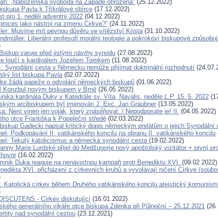
rah: „Náboženská svoboda na Západě ohrožena“
(25.12.2022)
biskupa Pavla k Tříkrálové sbírce
(17.12.2022)
st pro 1. neděli adventní 2022
(04.12.2022)
proces jako nástroj na zmenu Cirkve?“
(24.11.2022)
ller: Musíme mít pevnou důvěru ve vítězství Krista
(31.10.2022)
ndmüller: Liberální profesoři morální teologie a pokrokoví biskupové způsobu
)
Biskup varuje před jistými návrhy synodu
(27.08.2022)
se loučí s kardinálem Jozefem Tomkem
(11.08.2022)
c: Synodální cesta v Německu nemůže přijímat doktrinální rozhodnutí
(24.07.
ský list biskupa Pavla
(02.07.2022)
rke žádá papeže o odvolání německých biskupů
(01.06.2022)
l Konzbul novým biskupem v Brně
(26.05.2022)
ika kardinála Duky v Katedrále sv. Víta, Navalis, neděle L.P. 15. 5. 2022
(17
kým arcibiskupem byl jmenován J. Exc. Jan Graubner
(13.05.2022)
: Není vinen jen voják, který znásilňoval. / Nepodporujte je! II.
(04.05.2022)
ho otce Františka k Popeleční středě
(02.03.2022)
ibiskup Gadecki napsal kritický dopis německým prelátům o jejich Synodální 
el: Podkopávání II. vatikánského koncilu na obranu II. vatikánského koncilu
el: Tekutý katolicismus a německá synodální cesta
(19.02.2022)
anny Marie Lurdské přijel do Medžugorje nový apoštolský vizitátor + první p
zhovor
(16.02.2022)
minik Duka reaguje na nenávistnou kampaň proti Benediktu XVI.
(09.02.2022)
edikta XVI. přicházení z církevních kruhů a vyvolávají ničení Církve (soubo
)
: Katolická církev během Druhého vatikánského koncilu ateistický komunism
)
ISCUTENS - Církev diskutující
(16.01.2022)
ského generálního vikáře otce biskupa Zdenka při Půlnoční – 25.12.2021
(26.
rtity nad synodální cestou
(23.12.2021)