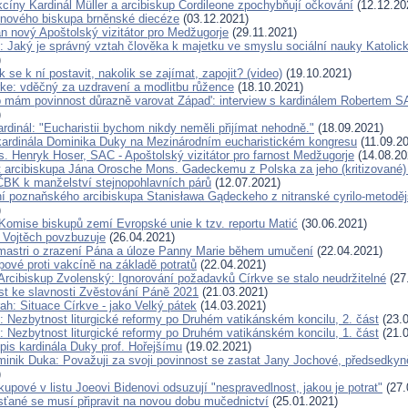
kcíny Kardinál Müller a arcibiskup Cordileone zpochybňují očkování
(12.12.20
 nového biskupa brněnské diecéze
(03.12.2021)
n nový Apoštolský vizitátor pro Medžugorje
(29.11.2021)
: Jaký je správný vztah člověka k majetku ve smyslu sociální nauky Katolic
)
 se k ní postavit, nakolik se zajímat, zapojit? (video)
(19.10.2021)
rke: vděčný za uzdravení a modlitbu růžence
(18.10.2021)
p mám povinnost důrazně varovat Západ': interview s kardinálem Roberte
)
ardinál: "Eucharistii bychom nikdy neměli přijímat nehodně."
(18.09.2021)
ardinála Dominika Duky na Mezinárodním eucharistickém kongresu
(11.09.2
. Henryk Hoser, SAC - Apoštolský vizitátor pro farnost Medžugorje
(14.08.20
t arcibiskupa Jána Orosche Mons. Gadeckemu z Polska za jeho (kritizované)
ČBK k manželství stejnopohlavních párů
(12.07.2021)
í poznaňského arcibiskupa Stanisława Gądeckeho z nitranské cyrilo-metoděj
)
Komise biskupů zemí Evropské unie k tzv. reportu Matić
(30.06.2021)
 Vojtěch povzbuzuje
(26.04.2021)
mastri o zrazení Pána a úloze Panny Marie během umučení
(22.04.2021)
pové proti vakcíně na základě potratů
(22.04.2021)
Arcibiskup Zvolenský: Ignorování požadavků Církve se stalo neudržitelné
(27
ist ke slavnosti Zvěstování Páně 2021
(21.03.2021)
ah: Situace Církve - jako Velký pátek
(14.03.2021)
: Nezbytnost liturgické reformy po Druhém vatikánském koncilu, 2. část
(23.0
: Nezbytnost liturgické reformy po Druhém vatikánském koncilu, 1. část
(21.0
pis kardinála Duky prof. Hořejšímu
(19.02.2021)
minik Duka: Považuji za svoji povinnost se zastat Jany Jochové, předsedkyně
)
skupové v listu Joeovi Bidenovi odsuzují "nespravedlnost, jakou je potrat"
(27.
sťané se musí připravit na novou dobu mučednictví
(25.01.2021)