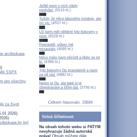
Ještě jsem o nich nikdy
neslyšel.
(5510 hl.)
Tuším, že něco takového existuje, ale
nic víc.
(4557 hl.)
Už jsem měl některé tyto tiskoviny v
ruce.
(6528 hl.)
Popravdě, vůbec mě
nezaujaly.
(4095 hl.)
ie arcibiskupa
Něco málo jsem přečetl a líbilo se mi
to.
(4366 hl.)
6)
Tyto tiskoviny čtu pravidelně a jsem
ořili SSPX
za ně rád.
(4882 hl.)
em pro všechny
Nejen je čtu, ale také si je
objednávám a šířím dál.
(3756 hl.)
Celkem hlasovalo: 33694
ii za život
.01.2026)
Volná šiřitelnost:
2026)
cibiskupa by byl
Na obsah tohoto webu si FATYM
nevyhrazuje žádná autorská
práva!
Obsah můžete dále