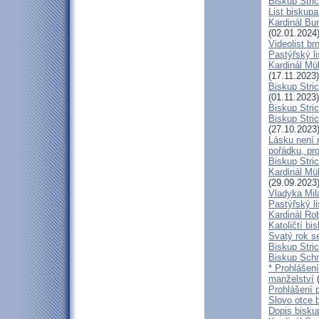
Biskup Stric
List biskup
Kardinál Bu
(02.01.2024
Videolist b
Pastýřský 
Kardinál Mül
(17.11.2023)
Biskup Stri
(01.11.2023)
Biskup Stri
Biskup Stric
(27.10.2023
Lásku není 
pořádku, pr
Biskup Stric
Kardinál Mü
(29.09.2023
Vladyka Mil
Pastýřský li
Kardinál Ro
Katoličtí bi
Svatý rok se
Biskup Stric
Biskup Schn
* Prohlášen
manželství
(
Prohlášení 
Slovo otce 
Dopis bisku