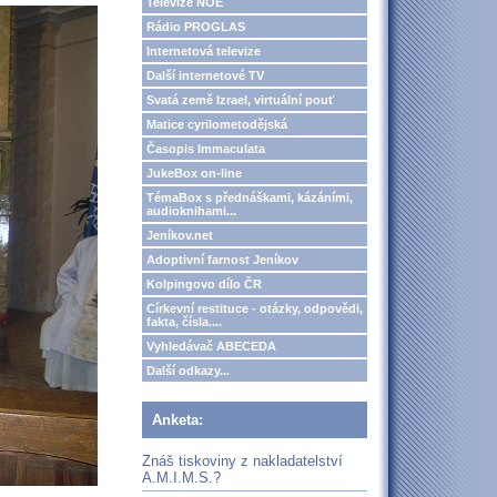
Televize NOE
Rádio PROGLAS
Internetová televize
Další internetové TV
Svatá země Izrael, virtuální pouť
Matice cyrilometodějská
Časopis Immaculata
JukeBox on-line
TémaBox s přednáškami, kázáními,
audioknihami...
Jeníkov.net
Adoptivní farnost Jeníkov
Kolpingovo dílo ČR
Církevní restituce - otázky, odpovědi,
fakta, čísla....
Vyhledávač ABECEDA
Další odkazy...
Anketa:
Znáš tiskoviny z nakladatelství
A.M.I.M.S.?