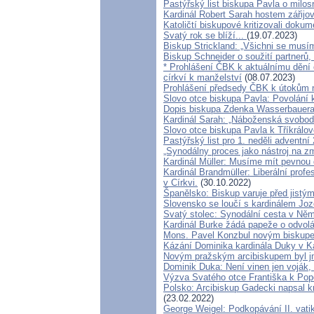
Pastýřský list biskupa Pavla o milos
Kardinál Robert Sarah hostem zářijo
Katoličtí biskupové kritizovali dokum
Svatý rok se blíží...
(19.07.2023)
Biskup Strickland: „Všichni se musím
Biskup Schneider o soužití partner
* Prohlášení ČBK k aktuálnímu dění 
církví k manželství
(08.07.2023)
Prohlášení předsedy ČBK k útokům n
Slovo otce biskupa Pavla: Povolání 
Dopis biskupa Zdenka Wasserbauera 
Kardinál Sarah: „Náboženská svobo
Slovo otce biskupa Pavla k Tříkrálov
Pastýřský list pro 1. neděli adventní
„Synodálny proces jako nástroj na z
Kardinál Müller: Musíme mít pevnou d
Kardinál Brandmüller: Liberální prof
v Církvi.
(30.10.2022)
Španělsko: Biskup varuje před jistý
Slovensko se loučí s kardinálem J
Svatý stolec: Synodální cesta v Něm
Kardinál Burke žádá papeže o odvol
Mons. Pavel Konzbul novým biskup
Kázání Dominika kardinála Duky v Kat
Novým pražským arcibiskupem byl j
Dominik Duka: Není vinen jen voják, k
Výzva Svatého otce Františka k Pop
Polsko: Arcibiskup Gadecki napsal k
(23.02.2022)
George Weigel: Podkopávání II. vati