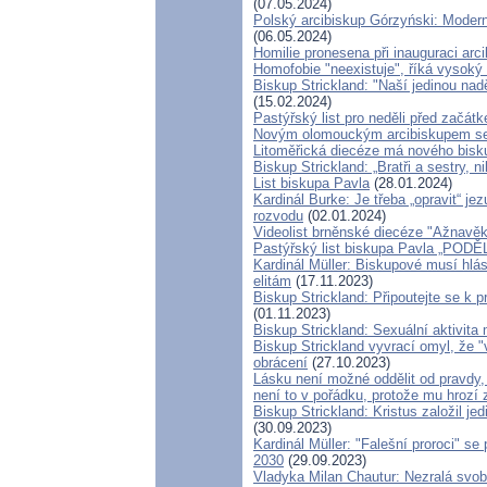
(07.05.2024)
Polský arcibiskup Górzyński: Moderní
(06.05.2024)
Homilie pronesena při inauguraci arc
Homofobie "neexistuje", říká vysoký 
Biskup Strickland: "Naší jedinou nad
(15.02.2024)
Pastýřský list pro neděli před začát
Novým olomouckým arcibiskupem se
Litoměřická diecéze má nového bisk
Biskup Strickland: „Bratři a sestry, 
List biskupa Pavla
(28.01.2024)
Kardinál Burke: Je třeba „opravit“ j
rozvodu
(02.01.2024)
Videolist brněnské diecéze "Ažnavě
Pastýřský list biskupa Pavla „P
Kardinál Müller: Biskupové musí hlás
elitám
(17.11.2023)
Biskup Strickland: Připoutejte se k
(01.11.2023)
Biskup Strickland: Sexuální aktivita
Biskup Strickland vyvrací omyl, že "
obrácení
(27.10.2023)
Lásku není možné oddělit od pravdy,
není to v pořádku, protože mu hrozí 
Biskup Strickland: Kristus založil je
(30.09.2023)
Kardinál Müller: "Falešní proroci" 
2030
(29.09.2023)
Vladyka Milan Chautur: Nezralá svo