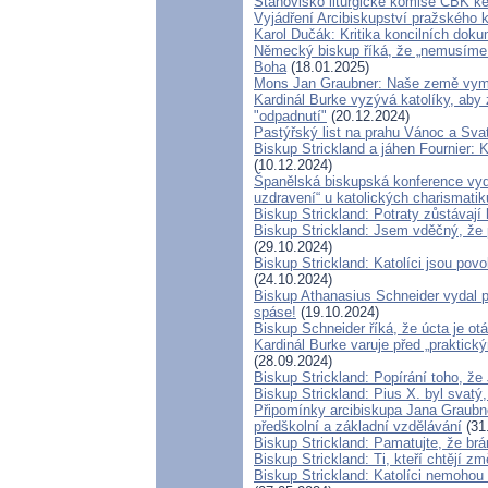
Stanovisko liturgické komise ČBK k
Vyjádření Arcibiskupství pražského
Karol Dučák: Kritika koncilních doku
Německý biskup říká, že „nemusíme e
Boha
(18.01.2025)
Mons Jan Graubner: Naše země vym
Kardinál Burke vyzývá katolíky, aby z
"odpadnutí"
(20.12.2024)
Pastýřský list na prahu Vánoc a Sva
Biskup Strickland a jáhen Fournier: K
(10.12.2024)
Španělská biskupská konference vyda
uzdravení“ u katolických charismatik
Biskup Strickland: Potraty zůstávaj
Biskup Strickland: Jsem vděčný, že 
(29.10.2024)
Biskup Strickland: Katolíci jsou povo
(24.10.2024)
Biskup Athanasius Schneider vydal pr
spáse!
(19.10.2024)
Biskup Schneider říká, že úcta je o
Kardinál Burke varuje před „praktick
(28.09.2024)
Biskup Strickland: Popírání toho, že 
Biskup Strickland: Pius X. byl svatý
Připomínky arcibiskupa Jana Graubn
předškolní a základní vzdělávání
(31
Biskup Strickland: Pamatujte, že br
Biskup Strickland: Ti, kteří chtějí zm
Biskup Strickland: Katolíci nemohou 