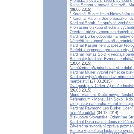
Prorocká slova z r. 1980 k synodě o 
Kniha Setrvat v pravdě Kristově - Ma
(09.06.2015)
* Kardinál Burke: Irsko hlasováním 
* Kardinál Parolin: Jde o porážku lid
Kardinál Sarah: Je správné vycházet 
Prohlášení biskupů střední a východ
Otevření otázky znovu sezdaných je
Kardinál Burke odpovídá na nedávnou
Němečtí biskupové hovoří o hranicíc
Kardinál Kasper není „papežův teolo
Prefekt kongregace pro nauku víry: 
Kardinál Tomáš Špidlík
věčnaja pamj
Bosenský kardinál: Evropa se obává 
(18.04.2015)
Nemůžeme přizpůsobovat víru době, j
Kardinál Műller vyzval německé bis
Kardinál vytýká předsedovi německé
manželství
(27.03.2015)
Dva postoje v Církvi: A) mučednictv
(26.03.2015)
Mons. Vlastimil Kročil novým česk
Referendum - Mons. Ján Sokol: Kdo j
Ukrajinský patriarcha Filaret kritizuj
Kardinál Raymond Leo Burke: Učení 
to může udělat
(04.12.2014)
Biskupové Slovenska: Odmítíme Strat
Kardinál Duka napsal dopis rodičům
Závěrečná synodální zpráva pozměni
Reflexe v poločase biskupské synod