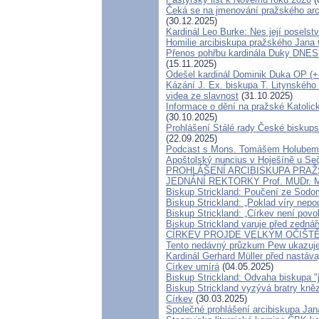
Čeká se na jmenování pražského arci
(30.12.2025)
Kardinál Leo Burke: Nes její poselstv
Homilie arcibiskupa pražského Jana 
Přenos pohřbu kardinála Duky DNES
(15.11.2025)
Odešel kardinál Dominik Duka OP (+ 
Kázání J. Ex. biskupa T. Litynského
videa ze slavnost
(31.10.2025)
Informace o dění na pražské Katolick
(30.10.2025)
Prohlášení Stálé rady České biskup
(22.09.2025)
Podcast s Mons. Tomášem Holubem 
Apoštolský nuncius v Hoješíně u Se
PROHLÁŠENÍ ARCIBISKUPA PRAŽ
JEDNÁNÍ REKTORKY Prof. MUDr. M
Biskup Strickland: Poučení ze Sod
Biskup Strickland: „Poklad víry nep
Biskup Strickland: „Církev není povol
Biskup Strickland varuje před zednářs
CÍRKEV PROJDE VELKÝM OČIŠTĚ
Tento nedávný průzkum Pew ukazuje,
Kardinál Gerhard Müller před nastáv
Církev umírá
(04.05.2025)
Biskup Strickland: Odvaha biskupa 
Biskup Strickland vyzývá bratry kněz
Církev
(30.03.2025)
Společné prohlášení arcibiskupa Ja