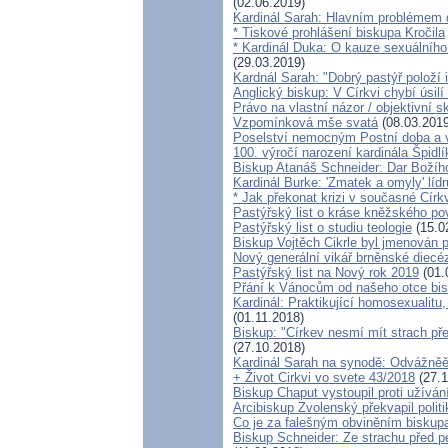
(02.06.2019)
Kardinál Sarah: Hlavním problémem d
* Tiskové prohlášení biskupa Kročila
* Kardinál Duka: O kauze sexuálního
(29.03.2019)
Kardnál Sarah: "Dobrý pastýř položí i
Anglický biskup: V Církvi chybí úsilí
Právo na vlastní názor / objektivní s
Vzpomínková mše svatá
(08.03.2019
Poselství nemocným Postní doba a 
100. výročí narození kardinála Špidlí
Biskup Atanáš Schneider: Dar Božíh
Kardinál Burke: 'Zmatek a omyly' lí
* Jak překonat krizi v současné Círk
Pastýřský list o kráse kněžského po
Pastýřský list o studiu teologie
(15.0
Biskup Vojtěch Cikrle byl jmenován p
Nový generální vikář brněnské diecé
Pastýřský list na Nový rok 2019
(01.
Přání k Vánocům od našeho otce bis
Kardinál: Praktikující homosexualitu
(01.11.2018)
Biskup: "Církev nesmí mít strach pře
(27.10.2018)
Kardinál Sarah na synodě: Odvážněě h
+ Život Cirkvi vo svete 43/2018
(27.1
Biskup Chaput vystoupil proti užívá
Arcibiskup Zvolenský překvapil politi
Co je za falešným obviněním biskup
Biskup Schneider: Ze strachu před pe