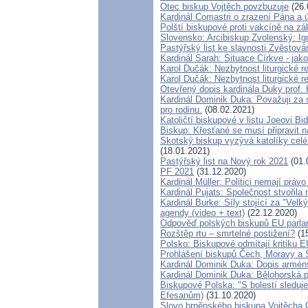
Otec biskup Vojtěch povzbuzuje
(26.
Kardinál Comastri o zrazení Pána a
Polští biskupové proti vakcíně na zá
Slovensko: Arcibiskup Zvolenský: Ig
Pastýřský list ke slavnosti Zvěstov
Kardinál Sarah: Situace Církve - jak
Karol Dučák: Nezbytnost liturgické 
Karol Dučák: Nezbytnost liturgické 
Otevřený dopis kardinála Duky prof.
Kardinál Dominik Duka: Považuji za 
pro rodinu.
(08.02.2021)
Katoličtí biskupové v listu Joeovi Bi
Biskup: Křesťané se musí připravit 
Skotský biskup vyzývá katolíky celé
(18.01.2021)
Pastýřský list na Nový rok 2021
(01.
PF 2021
(31.12.2020)
Kardinál Müller: Politici nemají práv
Kardinál Pujats: Společnost stvořila
Kardinál Burke: Síly stojící za "Ve
agendy (video + text)
(22.12.2020)
Odpověď polských biskupů EU parlame
Rozštěp rtu – smrtelné postižení?
(15
Polsko: Biskupové odmítají kritiku E
Prohlášení biskupů Čech, Moravy a 
Kardinál Dominik Duka: Dopis armén
Kardinál Dominik Duka: Bělohorská 
Biskupové Polska: "S bolestí sleduje
Efesanům)
(31.10.2020)
Slovo brněnského biskupa Vojtěcha C