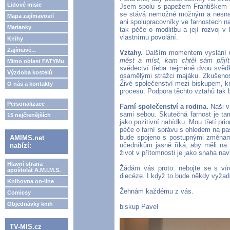
Lidové misie
Jsem spolu s papežem Františkem p
se stává nemožné možným a nesnad
Mapa zajímavostí
ani spolupracovníky ve farnostech na
Marianky
tak péče o modlitbu a její rozvoj v
vlastnímu povolání.
Knihy
Zajímavé...
Vztahy.
Dalším momentem vyslání u
měst a míst, kam chtěl sám přijít
Mimo oblast FATYMu
svědectví třeba nejméně dvou svědků
Výzdoba kostelů
osamělými strážci majáku. Zkušenost 
Živé společenství mezi biskupem, kn
O nás a kontakty
procesu. Podpora těchto vztahů tak 
Personalizace
Farní společenství a rodina.
Naši ví
sami sebou. Skutečná farnost je tam
15 nejčtenějších
jako pozitivní nabídku. Mou třetí pr
péče o farní správu s ohledem na pa
bude spojeno s postupnými změnami,
AMIMS.net
učedníkům jasně říká, aby měli na
nabízí:
život v přítomnosti je jako snaha navlé
Hlavní strana
Žádám vás proto: nebojte se s vír
apoštolát A.M.I.M.S.
diecéze. I když to bude někdy vyžadov
Knihovna on-line
Žehnám každému z vás.
Comicsy
Objednávky knih
biskup Pavel
TV-MIS.cz