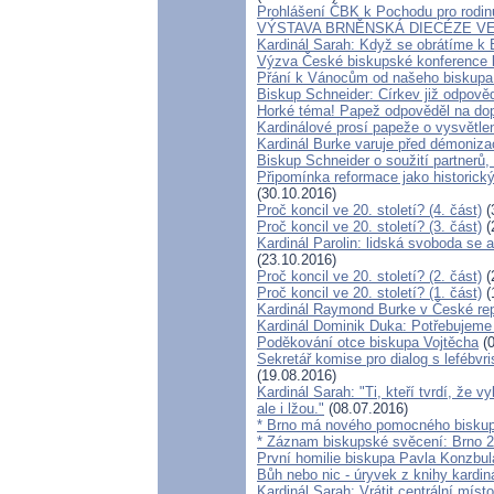
Prohlášení ČBK k Pochodu pro rodinu
VÝSTAVA BRNĚNSKÁ DIECÉZE V
Kardinál Sarah: Když se obrátíme k 
Výzva České biskupské konference k
Přání k Vánocům od našeho biskupa
Biskup Schneider: Církev již odpově
Horké téma! Papež odpověděl na dop
Kardinálové prosí papeže o vysvětlen
Kardinál Burke varuje před démoniz
Biskup Schneider o soužití partner
Připomínka reformace jako historic
(30.10.2016)
Proč koncil ve 20. století? (4. část)
(
Proč koncil ve 20. století? (3. část)
(
Kardinál Parolin: lidská svoboda se 
(23.10.2016)
Proč koncil ve 20. století? (2. část)
(
Proč koncil ve 20. století? (1. část)
(
Kardinál Raymond Burke v České rep
Kardinál Dominik Duka: Potřebujeme
Poděkování otce biskupa Vojtěcha
(0
Sekretář komise pro dialog s lefébvr
(19.08.2016)
Kardinál Sarah: "Ti, kteří tvrdí, že 
ale i lžou."
(08.07.2016)
* Brno má nového pomocného biskupa
* Záznam biskupské svěcení: Brno 29
První homilie biskupa Pavla Konzbul
Bůh nebo nic - úryvek z knihy kardin
Kardinál Sarah: Vrátit centrální místo