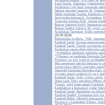
Arcibiskup Aupetit: Kým jsem já, aby
Karol Dučák: Dobrodiní Tridentského
Arcibiskup Cyril Vasiľ jmenován adm
falešné obvinění eparchy M. Chautur
Nářek kardinála Saraha: Katolická cí
Nová kniha biskupa A. Schneidera: K
Trnavská novéna 2019 - kázání kar
Biskup Vlastimil Kročil: Nesprávné 
Biskup Vojtěch Cikrle k 30. výročí 
Arcibiskup Tasmánie: Kněží nemohou
(20.09.2019)
Bohoslužba za Mons. ThDr. Jaroslav
Kardinál Sarah: Evropa nepozná poko
Kardinál Sarah: Človek na kolenou j
Arcibiskup varuje před veřejnými sa
* Prohlášení předsedy polského epis
* Připojení se kardinála Dominika Du
Promluvy ze mší svatých na Mladifes
Mou povinností jakožto biskupa je v
Cenná slova útěchy vzácného pastýř
Odpověď Kardinála Dominika Duky n
Vyznání pravd vztahujících se k nej
Kardinál Sarah: Svět i církev umírá, 
Dopis kard. Duky primátoru Hřibovi 
Postačí, když bude papež František 
Kardinálové a biskupové vydali 'Dekla
Kardinál Sarah: Nestaňme se mlčením
Kardinál Ouellet: Evropskou krizi lz
Kardinál Müller: Němečtí biskupové 
Rozhovor s kardinálem Eijkem: Katol