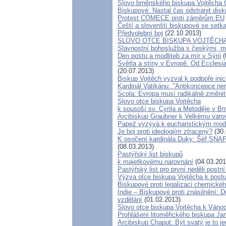
Slovo brněnského biskupa Vojtěcha C
Biskupové: Nastal čas odstranit disk
Protest COMECE proti záměrům EU
Čeští a slovenští biskupové se setk
Předvolební boj
(22.10.2013)
SLOVO OTCE BISKUPA VOJTĚCH
Slavnostní bohoslužba s českými, 
Den postu a modliteb za mír v Sýrii
(
Světla a stíny v Evropě. Od Ecclesia
(20.07.2013)
Biskup Vojtěch vyzval k podpoře inic
Kardinál Vatikánu: "Antikoncepce ne
Scola: Evropa musí radikálně změnit 
Slovo otce biskupa Vojtěcha
k sousoší sv. Cyrila a Metoděje v Br
Arcibiskup Graubner k Velkému varo
Papež vyzývá k eucharistickým mod
Je boj proti ideologiím ztracený?
(30.
K osočení kardinála Duky: Šéf SNAP 
(08.03.2013)
Pastýřský list biskupů
k majetkovému narovnání
(04.03.201
Pastýřský list pro první neděli postn
Výzva otce biskupa Vojtěcha k post
Biskupové proti legalizaci chemické
Indie – Biskupové proti znásilnění:
vzdělání
(01.02.2013)
Slovo otce biskupa Vojtěcha k Ván
Prohlášení litoměřického biskupa Ja
Arcibiskup Chaput: Být svatý je to j