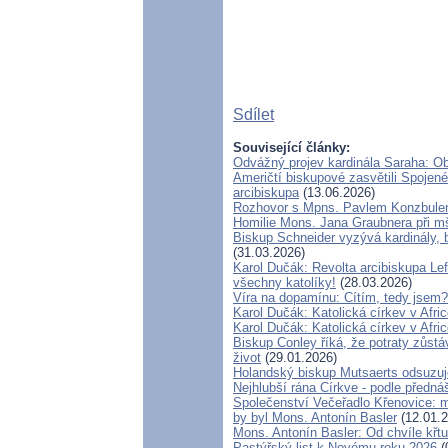
Sdílet
Související články:
Odvážný projev kardinála Saraha: O
Američtí biskupové zasvětili Spojené
arcibiskupa
(13.06.2026)
Rozhovor s Mpns. Pavlem Konzbul
Homilie Mons. Jana Graubnera při mš
Biskup Schneider vyzývá kardinály, 
(31.03.2026)
Karol Dučák: Revolta arcibiskupa Le
všechny katolíky!
(28.03.2026)
Víra na dopamínu: Cítím, tedy jsem?
Karol Dučák: Katolická církev v Afric
Karol Dučák: Katolická církev v Afric
Biskup Conley říká, že potraty zůstá
život
(29.01.2026)
Holandský biskup Mutsaerts odsuzuje 
Nejhlubší rána Církve - podle předn
Společenství Večeřadlo Křenovice: 
by byl Mons. Antonín Basler
(12.01.2
Mons. Antonín Basler: Od chvíle křtu 
Pastýřský list k Novému roku 2026
(