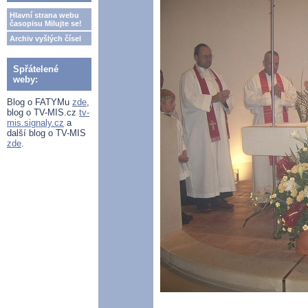
Hlavní strana webu
časopisu Milujte se!
Archiv vyšlých čísel
Spřátelené
weby:
Blog o FATYMu
zde
,
blog o TV-MIS.cz
tv-
mis.signaly.cz
a
další blog o TV-MIS
zde
.