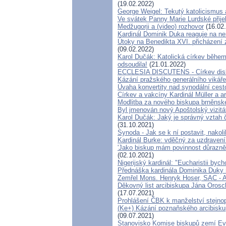
(19.02.2022)
George Weigel: Tekutý katolicismus
Ve svátek Panny Marie Lurdské přijel
Medžugorji a (video) rozhovor
(16.02
Kardinál Dominik Duka reaguje na n
Útoky na Benedikta XVI. přicházení z
(09.02.2022)
Karol Dučák: Katolická církev běhe
odsoudila!
(21.01.2022)
ECCLESIA DISCUTENS - Církev disk
Kázání pražského generálního vikáře
Úvaha konvertity nad synodální cest
Církev a vakcíny Kardinál Müller a a
Modlitba za nového biskupa brněnsk
Byl jmenován nový Apoštolský vizitá
Karol Dučák: Jaký je správný vztah 
(31.10.2021)
Synoda - Jak se k ní postavit, nakoli
Kardinál Burke: vděčný za uzdravení
'Jako biskup mám povinnost důrazn
(02.10.2021)
Nigerijský kardinál: "Eucharistii byc
Přednáška kardinála Dominika Duky
Zemřel Mons. Henryk Hoser, SAC - Ap
Děkovný list arcibiskupa Jána Oros
(17.07.2021)
Prohlášení ČBK k manželství stejno
(Ke+) Kázání poznaňského arcibiskup
(09.07.2021)
Stanovisko Komise biskupů zemí Evro