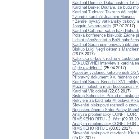
Kardinál Dominik Duka hostem TV L
Kardinál Burke: Doufám, že budu moci
Kardinál Turkson: Takto to dál nejde
* Zemřel kardinál Joachim Meisner
* Zemřel bývalý vatikánský tiskový 
Joaquin Navarro-Valls
(07.07.2017)
Kardinál Caffarra: satan hází Bohu do
Polská konference biskupů: Žádné př
Lidská náboženství a Boží nábožens
Kardinál Sarah pojmenovává diktaturu
Biskup Luigi Negri dětem z Mancheste
(26.05.2017)
Katolická církev k rodině v české sp
EXKLUZIVNĚ! interview s kardinále
přijde rozdělení."
(25.04.2017)
Papežův vyslanec kritizuje úsilí OSN
Přípravný dokument XV. řádného gen
Kardinál Sarah: Benedikt XVI. mlčk
Muži minulosti a muži budoucnosti v 
Kardinál Vlk odešel
(22.03.2017)
Biskup Schneider: Pokud mi biskup n
Rekviem za kardinála Miloslava Vlk
Slovenští biskupové rozhodli o zno
Neposkvrněnému Srdci Panny Marie
Analýza problematiky CONFITEOR
ŘÍMSKEHO RITU - 2. část
(09.03.20
Analýza problematiky CONFITEOR
ŘÍMSKÉHO RITU 1
(03.03.2017)
Slovenští biskupové otevřeně: Křesť
(25.02.2017)