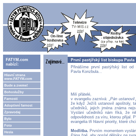
FATYM.com
První pastýřský list biskupa Pavla
nabízí:
Přinášíme první pastýřský list od
Pavla Konzbula...
Hlavní strana
www.FATYM.com
Bude a zveme!
Bohoslužby
Milí přátelé,
v evangeliu zaznívá:
„Pán ustanovil
Farnosti
že když Ježíš ustanovil apoštoly, 
Adoptivní farnost
učedníků, jejich jména známa nej
Zpravodaj
Vyslání učedníků nám říká, že ni
odpovědnosti za víru, kterou přijal. P
Bylo
evangelia tři hlavní priority, které ch
Foto
Modlitba.
Prvním momentem vyslání 
Hesla
Pána žně, aby poslal dělníky na svo