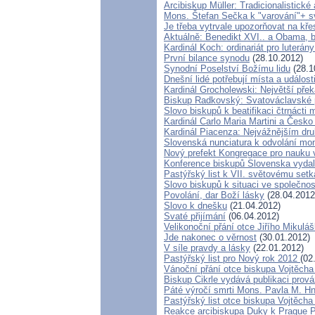
Arcibiskup Müller: Tradicionalistické
Mons. Štefan Sečka k "varování"+ sv
Je třeba vytrvale upozorňovat na kř
Aktuálně: Benedikt XVI.. a Obama, b
Kardinál Koch: ordinariát pro luterány
První bilance synodu
(28.10.2012)
Synodní Poselství Božímu lidu
(28.1
Dnešní lidé potřebují místa a událost
Kardinál Grocholewski: Největší pře
Biskup Radkovský: Svatováclavské poj
Slovo biskupů k beatifikaci čtrnácti
Kardinál Carlo Maria Martini a Česko
Kardinál Piacenza: Nejvážnějším dr
Slovenská nunciatura k odvolání m
Nový prefekt Kongregace pro nauku 
Konference biskupů Slovenska vydal
Pastýřský list k VII. světovému setk
Slovo biskupů k situaci ve společnos
Povolání, dar Boží lásky
(28.04.2012
Slovo k dnešku
(21.04.2012)
Svaté přijímání
(06.04.2012)
Velikonoční přání otce Jiřího Mikulá
Jde nakonec o věrnost
(30.01.2012)
V síle pravdy a lásky
(22.01.2012)
Pastýřský list pro Nový rok 2012
(02
Vánoční přání otce biskupa Vojtěch
Biskup Cikrle vydává publikaci prov
Páté výročí smrti Mons. Pavla M. Hn
Pastýřský list otce biskupa Vojtěcha
Reakce arcibiskupa Duky k Prague P