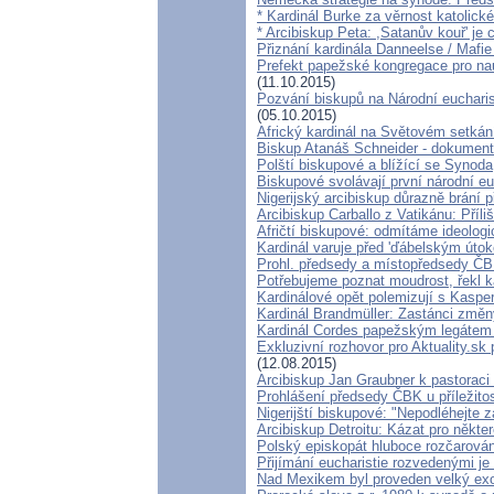
* Kardinál Burke za věrnost katolick
* Arcibiskup Peta: ,Satanův kouř' je c
Přiznání kardinála Danneelse / Mafie
Prefekt papežské kongregace pro na
(11.10.2015)
Pozvání biskupů na Národní euchari
(05.10.2015)
Africký kardinál na Světovém setkání
Biskup Atanáš Schneider - dokumen
Polští biskupové a blížící se Synoda
Biskupové svolávají první národní eu
Nigerijský arcibiskup důrazně brání p
Arcibiskup Carballo z Vatikánu: Příl
Afričtí biskupové: odmítáme ideologi
Kardinál varuje před 'ďábelským úto
Prohl. předsedy a místopředsedy ČBK
Potřebujeme poznat moudrost, řekl k
Kardinálové opět polemizují s Kasper
Kardinál Brandmüller: Zastánci změny
Kardinál Cordes papežským legátem
Exkluzivní rozhovor pro Aktuality.sk
(12.08.2015)
Arcibiskup Jan Graubner k pastorac
Prohlášení předsedy ČBK u příležito
Nigerijští biskupové: "Nepodléhejte
Arcibiskup Detroitu: Kázat pro někter
Polský episkopát hluboce rozčarován 
Přijímání eucharistie rozvedenými je
Nad Mexikem byl proveden velký ex