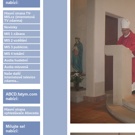
nabízí:
Hlavní strana TV-
MIS.cz (internetová
TV zdarma)
Novinky
MIS 1 zábava
MIS 2 vzdělání
MIS 3 publicist.
MIS 4 lokální
Audia hudební
Audia mluvená
Naše další
internetové televize
zdarma...
ABCD.fatym.com
nabízí:
Hlavní strana
vyhledávače Abeceda
Milujte se!
nabízí: