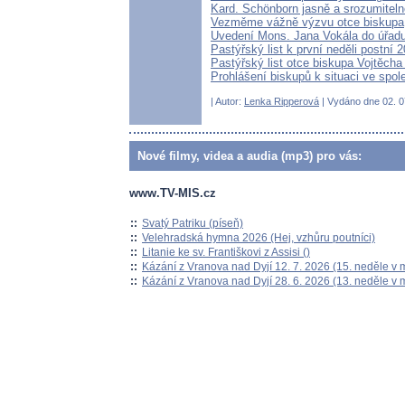
Kard. Schönborn jasně a srozumitelně
Vezměme vážně výzvu otce biskupa
Uvedení Mons. Jana Vokála do úřad
Pastýřský list k první neděli postní 
Pastýřský list otce biskupa Vojtěcha
Prohlášení biskupů k situaci ve spol
| Autor:
Lenka Ripperová
| Vydáno dne 02. 07
Nové filmy, videa a audia (mp3) pro vás:
www.TV-MIS.cz
::
Svatý Patriku (píseň)
::
Velehradská hymna 2026 (Hej, vzhůru poutníci)
::
Litanie ke sv. Františkovi z Assisi ()
::
Kázání z Vranova nad Dyjí 12. 7. 2026 (15. neděle v 
::
Kázání z Vranova nad Dyjí 28. 6. 2026 (13. neděle v 