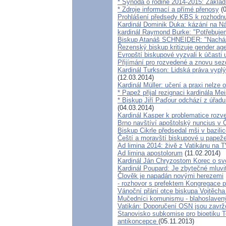
* Synoda o rodině 2014-2015: Základ
* Zdroje informací a přímé přenosy
(0
Prohlášení předsedy KBS k rozhodnu
Kardinál Dominik Duka: kázání na Ná
kardinál Raymond Burke: "Potřebuje
Biskup Atanáš SCHNEIDER: "Nacházím
Řezenský biskup kritizuje gender ag
Evropští biskupové vyzvali k účasti
Přijímání pro rozvedené a znovu se
Kardinál Turkson: Lidská práva vyplýv
(12.03.2014)
Kardinál Müller: učení a praxi nelze 
* Papež přijal rezignaci kardinála Me
* Biskup Jiří Paďour odchází z úřadu
(04.03.2014)
Kardinál Kasper k problematice roz
Brno navštíví apoštolský nuncius v
Biskup Cikrle předsedal mši v bazili
Čeští a moravští biskupové u papeže
Ad limina 2014: živě z Vatikánu na
Ad limina apostolorum
(11.02.2014)
Kardinál Ján Chryzostom Korec o sv
Kardinál Poupard: Je zbytečné mluvit 
Člověk je napadán novými herezemi
- rozhovor s prefektem Kongregace p
Vánoční přání otce biskupa Vojtěcha 
Mučedníci komunismu - blahoslaven
Vatikán: Doporučení OSN jsou zavr
Stanovisko subkomise pro bioetiku T
antikoncepce
(05.11.2013)