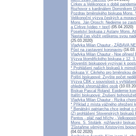
Církev a Velikonoce v době pandemi
Rozhovor s kardinálem Dominikem 
Pozdrav brněnského biskupa Mons. 
Velikonoční výzva českých a morav
Mons. Ján Orosch: Nedejme se zastra
a Církve (video + text)
(05.04.2020)
Poselství biskupa z Astany Mons. A
'Nastal čas vložit veškerou svou nadě
(25.03.2020)
Vladyka Milan Chautur - ZÁBAVA 
Půst na zastavení koronaviru
(16.03.
Vladyka Milan Chautur - Noe přinesl
Výzva litoměřického biskupa z 12. 3
Slovenští biskupové vyzývají k postu
* Prohlášení našich biskupů k mimoř
biskupa V. Cikrleho pro brněnskou di
Polští biskupové: Zvyšte počet nedě
Výzva ČBK v souvislosti s vyhlášen
ohledně shromáždění osob
(10.03.20
Biskup Pascal Roland: Epidemie kor
Italští biskupové: Zrušení bohosluže
Vladyka Milan Chautur - Rizika choro
* Příklad z místa vážného ohrožen
* Benátský patriarcha chce jednat o 
(Z) prohlášení Slovenských biskupů
Pentos - pláč nad hříchy - Velkopos
Mons. S. Stolárik, rožňavský biskup
'Zůstaňme věrnými Kristovými bojov
(04.02.2020)