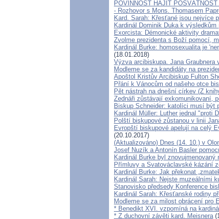
POVINNOST HÁJIT POSVÁTNOST
- Rozhovor s Mons. Thomasem Pap
Kard. Sarah: Křesťané jsou nejvíce p
Kardinál Dominik Duka k výsledkům 
Exorcista: Démonické aktivity drama
Zvolme prezidenta s Boží pomocí, m
Kardinál Burke: homosexualita je 'n
(18.01.2018)
Výzva arcibiskupa. Jana Graubnera
Modleme se za kandidáty na preziden
Apoštol Kristův Arcibiskup Fulton Sh
Přání k Vánocům od našeho otce bis
Pět nástrah na dnešní církev (Z knihy
Zednáři zůstávají exkomunikovaní, po
Biskup Schneider: katolíci musí být 
Kardinál Müller: Luther jednal "prot
Polští biskupové zůstanou v linii Jan
Evropští biskupové apelují na celý E
(20.10.2017)
(Aktualizováno) Dnes (14. 10.) v Olo
Josef Nuzík a Antonín Basler pomoc
Kardinál Burke byl znovujmenovaný 
Přímluvy a Svatováclavské kázání ze
Kardinál Burke: Jak překonat „zmatek
Kardinál Sarah: Nejste muzeálními kur
Stanovisko předsedy Konference bis
Kardinál Sarah: Křesťanské rodiny p
Modleme se za milost obrácení pro E
* Benedikt XVI. vzpomíná na kardiná
* Z duchovní závěti kard. Meisnera
(