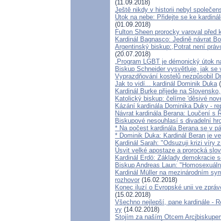
(11.09.2018)
Ještě nikdy v historii nebyl společen
Útok na nebe: Přidejte se ke kardiná
(01.09.2018)
Fulton Sheen prorocky varoval před k
Kardinál Bagnasco: Jedině návrat Bo
Argentinský biskup:,Potrat není právo
(20.07.2018)
„Program LGBT je démonický útok na 
Biskup Schneider vysvětluje, jak se
Vyprazdňování kostelů nezpůsobil Dr
Jak to vidí... kardinál Dominik Duka
(
Kardinál Burke přijede na Slovensko,
Katolický biskup: čelíme 'děsivé no
Kázání kardinála Dominika Duky - rep
Návrat kardinála Berana: Loučení 
Biskupové nesouhlasí s divadelní hro
* Na počest kardinála Berana se v p
* Dominik Duka: Kardinál Beran je ve
Kardinál Sarah: "Odsuzuji krizi víry
Úsvit velké apostaze a prorocká slo
Kardinál Erdö: Základy demokracie se
Biskup Andreas Laun: "Homosexuáln
Kardinál Müller na mezinárodním sympo
rozhovor
(16.02.2018)
Konec iluzí o Evropské unii ve zpráv
(15.02.2018)
Všechno nejlepší, pane kardinále - Re
vy
(14.02.2018)
Stojím za naším Otcem Arcibiskup