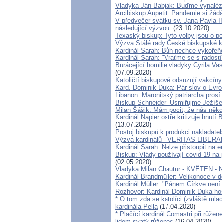
Vladyka Ján Babjak: Buďme vynaléza
Arcibiskup Aupetit: Pandemie si žádá 
V předvečer svátku sv. Jana Pavla II
následující výzvou:
(23.10.2020)
Texaský biskup: Tyto volby jsou o po
Výzva Stálé rady České biskupské k
Kardinál Sarah: Bůh nechce vykořeňov
Kardinál Sarah: "Vraťme se s radostí 
Burácející homilie vladyky Cyrila Va
(07.09.2020)
Katoličtí biskupové odsuzují vakcíny
Kard. Dominik Duka: Pár slov o Evro
Libanon: Maronitský patriarcha pros
Biskup Schneider: Usmiřujme Ježíše 
Milan Šášik: Mám pocit, že nás něk
Kardinál Napier ostře kritizuje hnutí
(13.07.2020)
Postoj biskupů k produkci nakladatels
Výzva kardinálů - VERITAS LIBERA
Kardinál Sarah: Nelze přistoupit na e
Biskup: Vlády používají covid-19 na 
(02.05.2020)
Vladyka Milan Chautur - KVĚTEN - 
Kardinál Brandmüller: Velikonoce v 
Kardinál Müller: "Pánem Církve není 
Rozhovor: Kardinál Dominik Duka ho
* O tom zda se katolíci (zvláště mla
kardinála Pella
(17.04.2020)
* Plačící kardinál Comastri při růže
lidem svatý růženec
(16.04.2020)