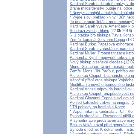
Kardinál Sarah o diktatuře hrůzy v 
Brána milosrdenství putuje na loďce
* Nejvýznamnější africký kardinál př
* Vyjde slov. překlad knihy "Bůh nebo
Je demokracie 'totální moc menšiny'
Kardinál Sarah vyzval Američany k 
Soudruzi zvedají hlavu
(22.05.2016)
6+1 otázka pro biskupa Pavla Konzb
Zemřel kardinál Giovanni Coppa
(18.
Kardinál Burke: Papežova exhortace
Kardinál Sarah: svatostánek nás ori
Kardinál Müller: Protestantizace kato
Patriarcha Kyrill - nejvyšší církevní 
Nový biskup plzeňské diecéze
(12.02
Mons. Gallagher: Unijní migrační pol
Zemřel Mons. Jiří Paďour, pohřeb vy
Arcibiskup Chaput: Eucharistie pro 
Vánoční přání otce biskupa Vojtěcha
Modlitba za nového pomocného bisk
Kardinál Arinze odpovídá kardinálovi
Arcibiskup Chaput: přizpůsobivost ne
Kardinál Giovanni Coppa slaví deva
Pohled katolické církve na imigraci
(
* Tři pohledy na kardinála Korce
* Vzpomínka na kardinála J. CH. Kor
Synoda skončila... Rozvedení přišli o
V synodní aule představen závěreč
Biskup Vokál kázal před generální
Synoda o rodině: K dokumentu Instr
Německá strategie na synodě: Předst