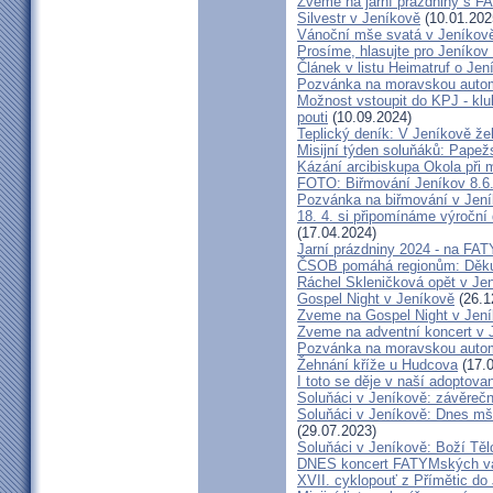
Zveme na jarní prázdniny s 
Silvestr v Jeníkově
(10.01.202
Vánoční mše svatá v Jeníkov
Prosíme, hlasujte pro Jeníkov
Článek v listu Heimatruf o Jen
Pozvánka na moravskou autom
Možnost vstoupit do KPJ - klu
pouti
(10.09.2024)
Teplický deník: V Jeníkově že
Misijní týden soluňáků: Papež
Kázání arcibiskupa Okola při 
FOTO: Biřmování Jeníkov 8.6
Pozvánka na biřmování v Jen
18. 4. si připomínáme výroční
(17.04.2024)
Jarní prázdniny 2024 - na F
ČSOB pomáhá regionům: Děku
Ráchel Skleničková opět v Je
Gospel Night v Jeníkově
(26.1
Zveme na Gospel Night v Jen
Zveme na adventní koncert v 
Pozvánka na moravskou autom
Žehnání kříže u Hudcova
(17.0
I toto se děje v naší adoptovan
Soluňáci v Jeníkově: závěreč
Soluňáci v Jeníkově: Dnes mše
(29.07.2023)
Soluňáci v Jeníkově: Boží Tě
DNES koncert FATYMských va
XVII. cyklopouť z Přímětic do