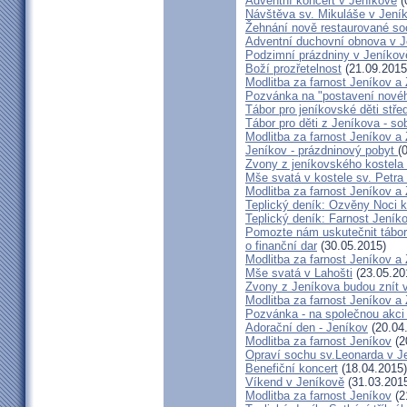
Adventní koncert v Jeníkově
(
Návštěva sv. Mikuláše v Jení
Žehnání nově restaurované so
Adventní duchovní obnova v 
Podzimní prázdniny v Jeníkov
Boží prozřetelnost
(21.09.2015
Modlitba za farnost Jeníkov a
Pozvánka na "postavení novéh
Tábor pro jeníkovské děti střed
Tábor pro děti z Jeníkova - so
Modlitba za farnost Jeníkov a
Jeníkov - prázdninový pobyt
(
Zvony z jeníkovského kostela
Mše svatá v kostele sv. Petra
Modlitba za farnost Jeníkov a
Teplický deník: Ozvěny Noci k
Teplický deník: Farnost Jeníko
Pomozte nám uskutečnit tábor 
o finanční dar
(30.05.2015)
Modlitba za farnost Jeníkov a
Mše svatá v Lahošti
(23.05.20
Zvony z Jeníkova budou znít 
Modlitba za farnost Jeníkov a
Pozvánka - na společnou akci
Adorační den - Jeníkov
(20.04
Modlitba za farnost Jeníkov
(2
Opraví sochu sv.Leonarda v J
Benefiční koncert
(18.04.2015)
Víkend v Jeníkově
(31.03.201
Modlitba za farnost Jeníkov
(2