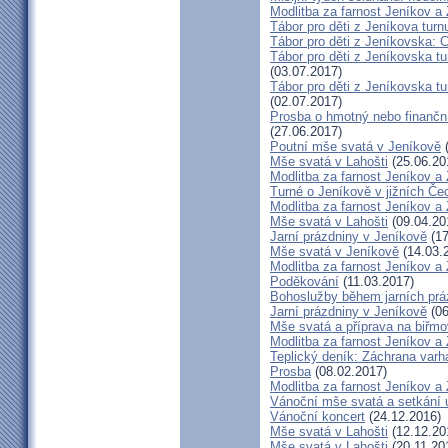
Modlitba za farnost Jeníkov a
Tábor pro děti z Jeníkova turn
Tábor pro děti z Jeníkovska: 
Tábor pro děti z Jeníkovska t
(03.07.2017)
Tábor pro děti z Jeníkovska t
(02.07.2017)
Prosba o hmotný nebo finanční 
(27.06.2017)
Poutní mše svatá v Jeníkově
(
Mše svatá v Lahošti
(25.06.20
Modlitba za farnost Jeníkov a
Turné o Jeníkově v jižních Če
Modlitba za farnost Jeníkov a
Mše svatá v Lahošti
(09.04.20
Jarní prázdniny v Jeníkově
(17
Mše svatá v Jeníkově
(14.03.
Modlitba za farnost Jeníkov a
Poděkování
(11.03.2017)
Bohoslužby během jarních prá
Jarní prázdniny v Jeníkově
(06
Mše svatá a příprava na biřm
Modlitba za farnost Jeníkov a
Teplický deník: Záchrana varh
Prosba
(08.02.2017)
Modlitba za farnost Jeníkov a
Vánoční mše svatá a setkání 
Vánoční koncert
(24.12.2016)
Mše svatá v Lahošti
(12.12.20
Mše svatá v Lahošti
(20.11.20