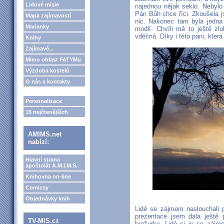
Lidové misie
najednou nějak seklo. Nebylo 
Pán Bůh chce říci. Zkoušela j
Mapa zajímavostí
nic. Nakonec tam byla jedna 
Marianky
modlí. Chvíli mě to ještě zl
vděčná. Díky i této pani, která
Knihy
Zajímavé...
Mimo oblast FATYMu
Výzdoba kostelů
O nás a kontakty
Personalizace
15 nejčtenějších
AMIMS.net
nabízí:
Hlavní strana
apoštolát A.M.I.M.S.
Knihovna on-line
Comicsy
Objednávky knih
Lidé se zájmem naslouchali 
prezentace jsem dala ještě 
TV-MIS.cz
brožurky. Lidé si je se zájm