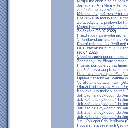
Misijní list aneb píše se nám 
Jarňáky s FATYMem v Jeníko
Zbořená kaple ve Všechlapech
Mše svaté v jeníkovské farno
Pozvánka na moravskou autom
Zpravodajství z jeníkovské farn
Misijní týden soluňáků: pozvá
Želénkách
(26.07.2022)
Prázdninový zpravodaj pro far
V Jeníkovském kostele sv. Pet
Poutní mše svatá v Jeníkově
(
Další zázrak na přímluvu Pann
(10.04.2022)
Vánoční zpravodaj pro farnos
Zabrušany - ze života farnosti
Prosba: pomozte vyhrát finanč
Zbožná místa adoptované farn
Úklid okolí kapličky ve Starýc
Oprava kapličky ve Štěrbině 
Ve Štěrbině opravují kapli
(09.
Okružní list biskupa Mons. J
Kaplička u Verneřic v soutěži
Jak začínala cyklopouť do Jen
Jak začínala cyklopouť do Jen
Jak začínala cyklopouť do Jen
Jak začínala cyklopouť do Jen
Jak začínala cyklopouť do Jen
Jak začínala cyklopouť do Jen
XVI. Cyklopouť do Jeníkova
(0
Poutní místa severních Čech 