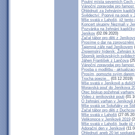
Poutní místa severních Čech 
Vánoční zpravodaj pro farnos
Ohlédnutí za žehnáním kapličk
Svědectví: Poprvé na pouti v 
Mše svatá v Lahošti, již tento 
Koncert skupiny Nezmaři v Je
Pozvánka na žehnání kapličky 
Jeníkov
(02.09.2020)
Začal tábor pro děti z Jeníkov
Prosíme o dar na zprovoznění
Tajemná záře nad Jeníkovem
(
Znojemský týdeník: Žehnání k
Sborník jeníkovských svědect
Jáhen František z Lančova
(25
Vánoční zpravodaj pro farnos
Prosba o modlitbu - aktualizac
Prosím, pomozte svým darem z
Trocha poezie...
(03.12.2019)
Mše svatá v Jeníkově a dušič
Moravská pouť do Jeníkova 2
Otec biskup požehnal varhany
Video z jeníkovské pouti
(01.1
O žehnání varhan v Jeníkově
Mše svatá se Soluňáky ve Ště
Začal tábor pro děti z Duchcov
Mše svatá v Lahošti
(27.05.20
Velikonoce v Jeníkově 2019
(2
Mše svatá v Lahošti, bude již 
Adorační den v Jeníkově
(11.0
Ohlednutí aneb 20 let spolupr