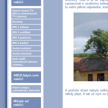
nabízí:
zastavovali k osobnímu setkání
to velmi pěkné odpoledne, kter
Hlavní strana TV-
MIS.cz (internetová
TV zdarma)
Novinky
MIS 1 zábava
MIS 2 vzdělání
MIS 3 publicist.
MIS 4 lokální
Audia hudební
Audia mluvená
Naše další
internetové televize
zdarma...
ABCD.fatym.com
nabízí:
Hlavní strana
A protože účast nebyla velká
vyhledávače Abeceda
někdy přijet. A tak už nyní se
Milujte se!
nabízí: