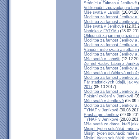
Stráníci a Žalman v Jeníkově
(
Velikonoční zpravodaj pro far
Mše svatá v Lahošti
(16.04.20
Modlitba za farnost Jeníkov a
Modlitba za farnost Jeníkov a
Mše svatá v Jeníkově
(12.03.
Nabídka z FATYMu
(28.02.201
Ohlédnutí za jarními prázdnin
Modlitba za farnost Jeníkov a
Modlitba za farnost Jeníkov a
Vánoční mše svatá a setkání
Modlitba za farnost Jeníkov a
Mše svatá v Lahošti
(12.12.20
Zemřel Radek Tabáň z Jeníko
Modlitba za farnost Jeníkov a
Mše svatá a dušičková pobožn
Modlitba za farnost Jeníkov a
Pár statistických údajů, jak 
2017
(05.10.2017)
Modlitba za farnost Jeníkov a
Požární cvičení v Jeníkově
(05
Mše svatá v Jeníkově
(05.09.
Modlitba za farnost Jeníkov a
TYNAF v Jeníkově
(30.08.201
Prosba pro Jeníkov
(29.08.201
TYNAF v Jeníkově
(28.08.201
Mše svatá za dárce, kteří jakko
Misijní týden soluňáků: mše s
Misijní týden soluňáků: mše 
Misijní týden soluňáků: neděl