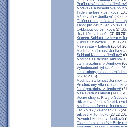
Potáborové setkání v Jeníko
Moravská automobilová pouť 
Týden na faře v Jeníkově
(13.
Mše svatá v Jeníkově
(30.08.
Ohlédnutí za jeníkovským su
Tábor pro děti z Jeníkovska: 
Cyklopouť do Jeníkova
(24.06
Boží Tělo v Lahošti
(01.06.201
Koncert Spirituál kvintetu v J
Z dopisu z vězení...
(04.05.20
Mše svatá v Lahošti
(26.04.20
Modlitba za farnost Jeníkov a
Spirituál Kvintet v Jeníkově
(0
Modlitba za farnost Jeníkov a
Jarní prázdniny v Jeníkově
(06
Vyhodnocení výtvarné soutěž
Letní tábory pro děti a mládež
(26.02.2016)
Modlitba za farnost Jeníkov a
Prodloužený víkend v Jeníkov
Jarní prázdniny v Jeníkově
(21
Mše svatá v Lahošti
(14.02.20
Věčné sliby s. Kláry v Soběši
Silvestr a tříkrálová sbírka ve
Modlitba za farnost Jeníkov a
Jeníkovský kalendář 2016
(29.
Silvestr v Jeníkově
(28.12.201
Adventní koncert v Jeníkově
(
Okresní kolo soutěže Bible a