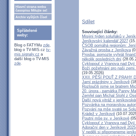
Hlavní strana webu
časopisu Milujte se!
Archiv vyšlých čísel
Sdílet
Spřátelené
Související články:
weby:
Misijní týden soluňáků v Jení
Jeníkovský kalendář 2027
(15.
Blog o FATYMu
zde
,
ČSOB pomáhá regionům: Jeníko
blog o TV-MIS.cz
tv-
Závažná prosba z Jeníkova
(0
mis.signaly.cz
a
Prosba: pomozte vyhrát finanč
další blog o TV-MIS
několik posledních dní
(28.05.
zde
.
Cyklopouť z Vranova nad Dyjí
Boží požehnání pro naši zemi.
(19.05.2026)
XXII. PĚŠÍ POUŤ Z PRAHY 
Jarní prázdniny v Jeníkově
(18
Rozloučili jsme se bratrem Mi
20. února - památka Panny Ma
Zemřel pan Michal Stohl z O
Další nová vitráž v jeníkovsk
Pozvánka na moravskou autom
Pozvání na mše svaté se Sol
Krádež v Jeníkově
(10.07.202
Poutní mše sv. v Jeníkově
(05
Cyklopouť z Vranova nad Dyjí
Adorační den v Jeníkově 2025
V neděli si připomeneme jeník