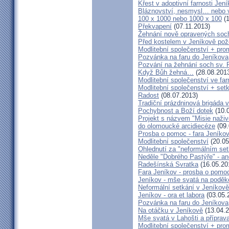
Křest v adoptivní farnosti Jen
Bláznovství, nesmysl… nebo v
100 x 1000 nebo 1000 x 100
(1
Překvapení
(07.11.2013)
Žehnání nově opravených soch
Před kostelem v Jeníkově po
Modlitební společenství + prom
Pozvánka na faru do Jeníkova
Pozvání na žehnání soch sv. 
Když Bůh žehná…
(28.08.201
Modlitební společenství ve far
Modlitební společenství + setk
Radost
(08.07.2013)
Tradiční prázdninová brigáda 
Pochybnost a Boží dotek
(10.
Projekt s názvem "Misie naživ
do olomoucké arcidiecéze
(09.
Prosba o pomoc - fara Jeníko
Modlitební společenství
(20.05
Ohlednutí za "neformálním se
Neděle "Dobrého Pastýře" - an
Radešínská Svratka
(16.05.20
Fara Jeníkov - prosba o pomo
Jeníkov - mše svatá na poděk
Neformální setkání v Jeník
Jeníkov - ora et labora
(03.05.
Pozvánka na faru do Jeníkova
Na otáčku v Jeníkově
(13.04.2
Mše svatá v Lahošti a příprava
Modlitební společenství + prom