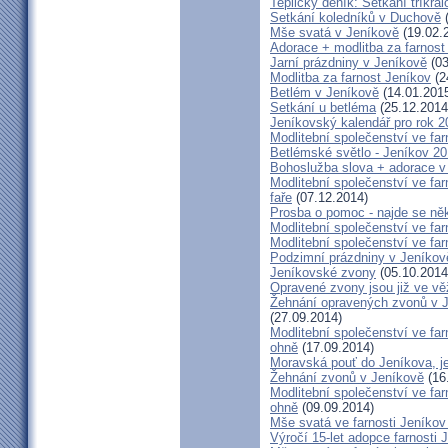
Teplický deník: Setkání tříkr
Setkání koledníků v Duchově
(
Mše svatá v Jeníkově
(19.02.
Adorace + modlitba za farno
Jarní prázdniny v Jeníkově
(03
Modlitba za farnost Jeníkov
(2
Betlém v Jeníkově
(14.01.201
Setkání u betléma
(25.12.2014
Jeníkovský kalendář pro rok 2
Modlitební společenství ve far
Betlémské světlo - Jeníkov 2
Bohoslužba slova + adorace v 
Modlitební společenství ve fa
faře
(07.12.2014)
Prosba o pomoc - najde se ně
Modlitební společenství ve far
Modlitební společenství ve far
Podzimní prázdniny v Jeníkov
Jeníkovské zvony
(05.10.2014
Opravené zvony jsou již ve vě
Žehnání opravených zvonů v 
(27.09.2014)
Modlitební společenství ve far
ohně
(17.09.2014)
Moravská pouť do Jeníkova, jet
Žehnání zvonů v Jeníkově
(16
Modlitební společenství ve far
ohně
(09.09.2014)
Mše svatá ve farnosti Jeník
Výročí 15-let adopce farnosti