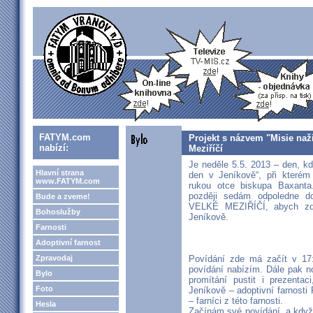
FATYM.com
Projekt s názvem "Misie naž
nabízí:
Meziříčí
Je neděle 5.5. 2013 – den, k
Hlavní strana
den v Jeníkově“, při kterém n
www.FATYM.com
rukou otce biskupa Baxanta
později sedám odpoledne d
Bude a zveme!
VELKÉ MEZIŘÍČÍ, abych zde
Bohoslužby
Jeníkově.
Farnosti
Adoptivní farnost
Zpravodaj
Povídání zde má začít v 17:
povídání nabízím. Dále pak n
Bylo
promítání pustit i prezentac
Foto
Jeníkově – adoptivní farnosti
– farníci z této farnosti.
Hesla
Začínám své povídání, a když 