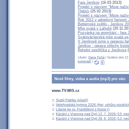
Fara Jeníkov
(16.03.2013)
Projekt s názvem "Misie naživo
Třebíči
(25.02.2013)
Projekt s názvem "Misie naživ
Rok 2012 v adoptivní farnosti
Betlémské světlo - Jeníkov 2
Mše svatá v Lahošti
(20.11.20
Pozvánka na promítání - fara 
Svatováclavská mše svatá ve 
V Jeníkově jsme s opravou fary
Jeníkov - oprava střechy kost
Řeholní sestřička z Jeníkova
(
| Autor:
Dana Tichá
| Vydáno dne 12. 
komentář
|
Nové filmy, videa a audia (mp3) pro vás:
www.TV-MIS.cz
::
Svatý Patriku (píseň)
::
Velehradská hymna 2026 (Hej, vzhůru poutníci
::
Litanie ke sv. Františkovi z Assisi ()
::
Kázání z Vranova nad Dyjí 12. 7. 2026 (15. ne
::
Kázání z Vranova nad Dyjí 28. 6. 2026 (13. ne