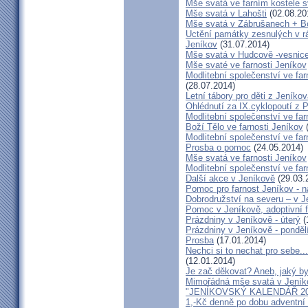
Mše svatá ve farním kostele s
Mše svatá v Lahošti
(02.08.20
Mše svatá v Zábrušanech + B
Uctění památky zesnulých v rám
Jeníkov
(31.07.2014)
Mše svatá v Hudcově -vesnice 
Mše svaté ve farnosti Jeníkov
Modlitební společenství ve far
(28.07.2014)
Letní tábory pro děti z Jeníko
Ohlédnutí za IX.cyklopoutí z 
Modlitební společenství ve far
Boží Tělo ve farnosti Jeníkov
(
Modlitební společenství ve far
Prosba o pomoc
(24.05.2014)
Mše svatá ve farnosti Jeníkov
Modlitební společenství ve f
Další akce v Jeníkově
(29.03.
Pomoc pro farnost Jeníkov - 
Dobrodružství na severu – v 
Pomoc v Jeníkově, adoptivní 
Prázdniny v Jeníkově - úterý
(
Prázdniny v Jeníkově - ponděl
Prosba
(17.01.2014)
Nechci si to nechat pro sebe..
(12.01.2014)
Je zač děkovat? Aneb, jaký by
Mimořádná mše svatá v Jeník
"JENÍKOVSKÝ KALENDÁŘ 20
1,-Kč denně po dobu adventní