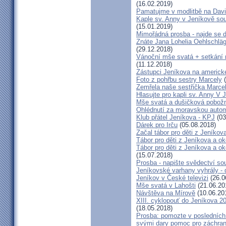
(16.02.2019)
Pamatujme v modlitbě na Dav
Kaple sv. Anny v Jeníkově so
(15.01.2019)
Mimořádná prosba - najde se 
Znáte Jana Lohelia Oehlschlä
(29.12.2018)
Vánoční mše svatá + setkání
(11.12.2018)
Zástupci Jeníkova na americk
Foto z pohřbu sestry Marcely
(
Zemřela naše sestřička Marce
Hlasujte pro kapli sv. Anny V 
Mše svatá a dušičková pobožn
Ohlédnutí za moravskou autom
Klub přátel Jeníkova - KPJ
(03
Dárek pro Irču
(05.08.2018)
Začal tábor pro děti z Jeníkova
Tábor pro děti z Jeníkova a oko
Tábor pro děti z Jeníkova a ok
(15.07.2018)
Prosba - napište svědectví so
Jeníkovské varhany vyhrály - 
Jeníkov v České televizi
(26.0
Mše svatá v Lahošti
(21.06.20
Návštěva na Mírově
(10.06.20
XIII. cyklopouť do Jeníkova 2
(18.05.2018)
Prosba: pomozte v posledních 
svými dary pomoc pro záchran