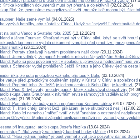
rcibiskupství pražského k ukončení služebního poměru P. Marka Váchy.
(17.0
 Kritika koncilních dokumentů musí být přesná a objektivní!
(02.02.2025)
kup říká, že „nemusíme evangelizovat“ svět, protože lidé mohou být „šťastn
)
raubner: Naše země vymírá
(04.01.2025)
ke vyzývá katolíky, aby zůstali v Církvi, i když se "nejvyšší" představitelé d
)
ist na prahu Vánoc a Svatého roku 2025
(12.12.2024)
kland a jáhen Fournier: Křesťané musí být v Církvi silní, když se svět hroutí
(
iskupská konference vydala dokument, varující před praxí tzv. „mezigenerač
 charismatiků
(28.11.2024)
ckland: Potraty zůstávají hlavním problémem naší doby
(20.11.2024)
ckland: Jsem vděčný, že papež František mluví o Nejsvětějším Srdci Ježíšov
kland: Katolíci jsou povoláni volit v souladu s „pravdou a hodnotami“ naší vír
nasius Schneider vydal prohlášení: Ježíš Kristus a jeho Církev -jediná cesta
)
eider říká, že úcta je otázkou vážného přístupu k Bohu
(03.10.2024)
ke varuje před „praktickým opuštěním spásy v Kristu“ v Církvi a společnosti
(
kland: Popírání toho, že Ježíš je jedinou cestou k Bohu Otci, je kacířství.
(21
kland: Pius X. byl svatý, moudrý papež, který zachovával depozit víry
(14.09
arcibiskupa Jana Graubnera k návrhům revize rámcových vzdělávacích progr
vzdělávání
(31.08.2024)
ckland: Pamatujte, že brány pekla nepřemohou Kristovu církev
(04.07.2024)
kland: Ti, kteří chtějí změnit Boží přikázání, je ve skutečnosti nežijí
(17.06.2
kland: Katolíci nemohou "mlčet" tváří v tvář "snahám o odstranění nadpřiroze
iskup Górzyński: Moderní západní civilizace nedává nic, za co by se vyplatil
)
nesena při inauguraci arcibiskupa Josefa Nuzíka
(13.04.2024)
neexistuje", říká vysoký vatikánský kardinál Ludwig Müller
(16.03.2024)
kland: "Naší jedinou nadějí" je opět vnímat život jako posvátný dar od Boha
(