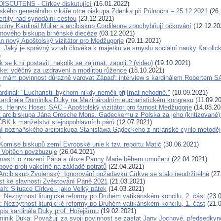
ISCUTENS - Církev diskutující
(16.01.2022)
ského generálního vikáře otce biskupa Zdenka při Půlnoční – 25.12.2021
(26.
rtity nad synodální cestou
(23.12.2021)
kcíny Kardinál Müller a arcibiskup Cordileone zpochybňují očkování
(12.12.20
 nového biskupa brněnské diecéze
(03.12.2021)
n nový Apoštolský vizitátor pro Medžugorje
(29.11.2021)
: Jaký je správný vztah člověka k majetku ve smyslu sociální nauky Katolic
)
 se k ní postavit, nakolik se zajímat, zapojit? (video)
(19.10.2021)
rke: vděčný za uzdravení a modlitbu růžence
(18.10.2021)
p mám povinnost důrazně varovat Západ': interview s kardinálem Roberte
)
ardinál: "Eucharistii bychom nikdy neměli přijímat nehodně."
(18.09.2021)
ardinála Dominika Duky na Mezinárodním eucharistickém kongresu
(11.09.2
. Henryk Hoser, SAC - Apoštolský vizitátor pro farnost Medžugorje
(14.08.20
t arcibiskupa Jána Orosche Mons. Gadeckemu z Polska za jeho (kritizované)
ČBK k manželství stejnopohlavních párů
(12.07.2021)
í poznaňského arcibiskupa Stanisława Gądeckeho z nitranské cyrilo-metoděj
)
Komise biskupů zemí Evropské unie k tzv. reportu Matić
(30.06.2021)
 Vojtěch povzbuzuje
(26.04.2021)
mastri o zrazení Pána a úloze Panny Marie během umučení
(22.04.2021)
pové proti vakcíně na základě potratů
(22.04.2021)
Arcibiskup Zvolenský: Ignorování požadavků Církve se stalo neudržitelné
(27
ist ke slavnosti Zvěstování Páně 2021
(21.03.2021)
ah: Situace Církve - jako Velký pátek
(14.03.2021)
: Nezbytnost liturgické reformy po Druhém vatikánském koncilu, 2. část
(23.0
: Nezbytnost liturgické reformy po Druhém vatikánském koncilu, 1. část
(21.0
pis kardinála Duky prof. Hořejšímu
(19.02.2021)
minik Duka: Považuji za svoji povinnost se zastat Jany Jochové, předsedkyně