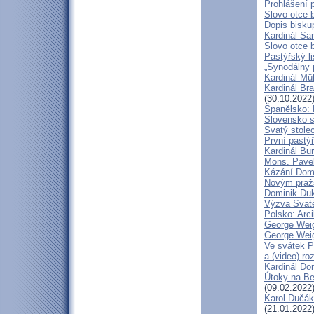
Prohlášení 
Slovo otce 
Dopis bisku
Kardinál Sa
Slovo otce 
Pastýřský li
„Synodálny 
Kardinál Mü
Kardinál Bra
(30.10.2022
Španělsko: 
Slovensko 
Svatý stole
První pastýř
Kardinál Bu
Mons. Pave
Kázání Domin
Novým pražs
Dominik Duka
Výzva Svaté
Polsko: Arc
George Weig
George Weig
Ve svátek P
a (video) ro
Kardinál Do
Útoky na Ben
(09.02.2022
Karol Dučák
(21.01.2022