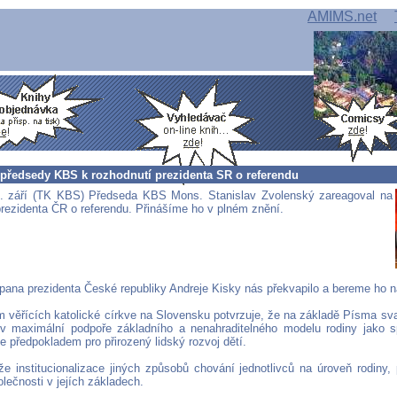
AMIMS.net
 předsedy KBS k rozhodnutí prezidenta SR o referendu
3. září (TK KBS) Předseda KBS Mons. Stanislav Zvolenský zareagoval na
prezidenta ČR o referendu. Přinášíme ho v plném znění.
pana prezidenta České republiky Andreje Kisky nás překvapilo a bereme ho 
věřících katolické církve na Slovensku potvrzuje, že na základě Písma sv
v maximální podpoře základního a nenahraditelného modelu rodiny jako 
je předpokladem pro přirozený lidský rozvoj dětí.
že institucionalizace jiných způsobů chování jednotlivců na úroveň rodiny,
lečnosti v jejích základech.