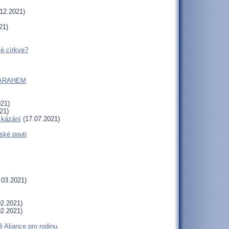
12.2021)
21)
ké církve?
m SARAHEM
021)
21)
 kázání
(17.07.2021)
ské pouti
.03.2021)
2.2021)
2.2021)
 Aliance pro rodinu.