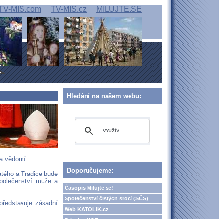
TV-MIS.com
TV-MIS.cz
MILUJTE.SE
Hledání na našem webu:
na vědomí.
Doporučujeme:
atého a Tradice bude
společenství muže a
Časopis Milujte se!
Společenství čistých srdcí (SČS)
 představuje zásadní
Web KATOLIK.cz