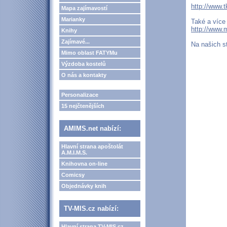
http://www.
Mapa zajímavostí
Marianky
Také a více
http://www.
Knihy
Zajímavé...
Na našich st
Mimo oblast FATYMu
Výzdoba kostelů
O nás a kontakty
Personalizace
15 nejčtenějších
AMIMS.net nabízí:
Hlavní strana apoštolát
A.M.I.M.S.
Knihovna on-line
Comicsy
Objednávky knih
TV-MIS.cz nabízí:
Hlavní strana TV-MIS.cz