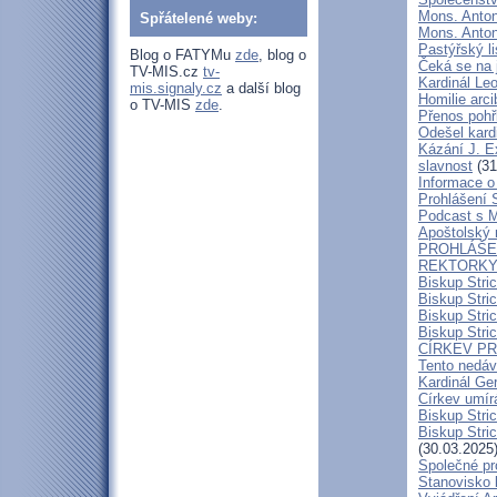
Mons. Anton
Spřátelené weby:
Mons. Antoní
Pastýřský l
Blog o FATYMu
zde
, blog o
Čeká se na 
TV-MIS.cz
tv-
Kardinál Leo
mis.signaly.cz
a další blog
Homilie arc
o TV-MIS
zde
.
Přenos pohř
Odešel kard
Kázání J. E
slavnost
(31
Informace o 
Prohlášení 
Podcast s 
Apoštolský 
PROHLÁŠEN
REKTORKY 
Biskup Stri
Biskup Stri
Biskup Stric
Biskup Stric
CÍRKEV P
Tento nedáv
Kardinál Ge
Církev umír
Biskup Stri
Biskup Stric
(30.03.2025
Společné pr
Stanovisko 