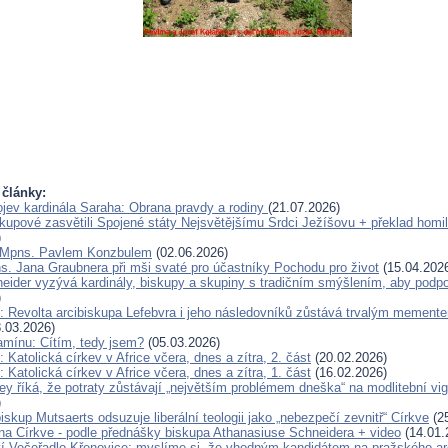
 články:
jev kardinála Saraha: Obrana pravdy a rodiny
(21.07.2026)
skupové zasvětili Spojené státy Nejsvětějšímu Srdci Ježíšovu + překlad homil
)
 Mpns. Pavlem Konzbulem
(02.06.2026)
s. Jana Graubnera při mši svaté pro účastníky Pochodu pro život
(15.04.202
eider vyzývá kardinály, biskupy a skupiny s tradičním smýšlením, aby podp
)
: Revolta arcibiskupa Lefebvra i jeho následovníků zůstává trvalým mement
.03.2026)
amínu: Cítím, tedy jsem?
(05.03.2026)
 Katolická církev v Africe včera, dnes a zítra, 2. část
(20.02.2026)
 Katolická církev v Africe včera, dnes a zítra, 1. část
(16.02.2026)
y říká, že potraty zůstávají „největším problémem dneška“ na modlitební vigil
)
skup Mutsaerts odsuzuje liberální teologii jako „nebezpečí zevnitř“ Církve
(25
ána Církve - podle přednášky biskupa Athanasiuse Schneidera + video
(14.01.
í Večeřadlo Křenovice: myslíme si, že vhodným kandidátem na pražského ar