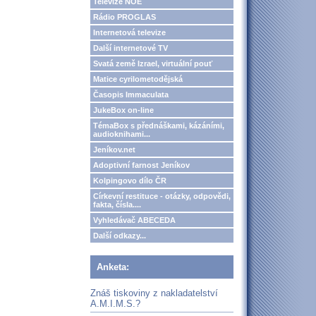
Televize NOE
Rádio PROGLAS
Internetová televize
Další internetové TV
Svatá země Izrael, virtuální pouť
Matice cyrilometodějská
Časopis Immaculata
JukeBox on-line
TémaBox s přednáškami, kázáními,
audioknihami...
Jeníkov.net
Adoptivní farnost Jeníkov
Kolpingovo dílo ČR
Církevní restituce - otázky, odpovědi,
fakta, čísla....
Vyhledávač ABECEDA
Další odkazy...
Anketa:
Znáš tiskoviny z nakladatelství
A.M.I.M.S.?