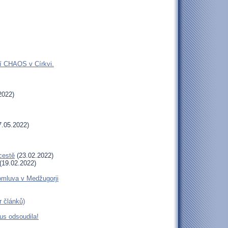
jí CHAOS v Církvi.
2022)
.05.2022)
cestě
(23.02.2022)
(19.02.2022)
romluva v Medžugorji
r článků)
us odsoudila!