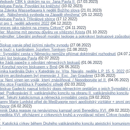
předsedy ČBK k útokům na sv. Jana Pavla II.
(17.03.2023)
biskupa Pavla: Povolání ke kněžství
(10.02.2023)
pa Zdenka Wasserbauera k neděli Božího slova
(21.01.2023)
rah: „Náboženská svoboda na Západě ohrožena“
(25.12.2022)
biskupa Pavla k Tříkrálové sbírce
(17.12.2022)
st pro 1. neděli adventní 2022
(04.12.2022)
proces jako nástroj na zmenu Cirkve?“
(24.11.2022)
ller: Musíme mít pevnou důvěru ve vítězství Krista
(31.10.2022)
ndmüller: Liberální profesoři morální teologie a pokrokoví biskupové způsobu
)
Biskup varuje před jistými návrhy synodu
(27.08.2022)
se loučí s kardinálem Jozefem Tomkem
(11.08.2022)
c: Synodální cesta v Německu nemůže přijímat doktrinální rozhodnutí
(24.07.
ský list biskupa Pavla
(02.07.2022)
rke žádá papeže o odvolání německých biskupů
(01.06.2022)
l Konzbul novým biskupem v Brně
(26.05.2022)
ika kardinála Duky v Katedrále sv. Víta, Navalis, neděle L.P. 15. 5. 2022
(17
kým arcibiskupem byl jmenován J. Exc. Jan Graubner
(13.05.2022)
: Není vinen jen voják, který znásilňoval. / Nepodporujte je! II.
(04.05.2022)
ho otce Františka k Popeleční středě
(02.03.2022)
ibiskup Gadecki napsal kritický dopis německým prelátům o jejich Synodální 
el: Podkopávání II. vatikánského koncilu na obranu II. vatikánského koncilu
el: Tekutý katolicismus a německá synodální cesta
(19.02.2022)
anny Marie Lurdské přijel do Medžugorje nový apoštolský vizitátor + první p
zhovor
(16.02.2022)
minik Duka reaguje na nenávistnou kampaň proti Benediktu XVI.
(09.02.2022)
edikta XVI. přicházení z církevních kruhů a vyvolávají ničení Církve (soubo
)
: Katolická církev během Druhého vatikánského koncilu ateistický komunism
)