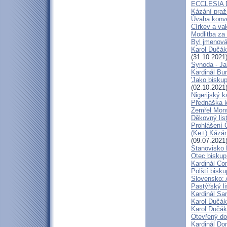
ECCLESIA D
Kázání praž
Úvaha konve
Církev a va
Modlitba za
Byl jmenová
Karol Dučák
(31.10.2021
Synoda - Jak
Kardinál Bu
'Jako bisku
(02.10.2021
Nigerijský k
Přednáška k
Zemřel Mons
Děkovný lis
Prohlášení 
(Ke+) Kázán
(09.07.2021
Stanovisko 
Otec biskup
Kardinál Co
Polští bisku
Slovensko: 
Pastýřský l
Kardinál Sar
Karol Dučák
Karol Dučák
Otevřený do
Kardinál Do