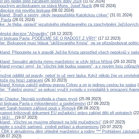
ist pro neděli před začátkem postní doby 2024
(11.02.2024)
ouckým arcibiskupem se stává Mons. Josef Nuzík
(09.02.2024)
 diecéze má nového biskupa
(08.02.2024)
kland: „Bratři a sestry, nikdy neopouštějte Katolickou církev“
(31.01.2024)
a Pavla
(28.01.2024)
rke: Je třeba „opravit“ jezuitského představeného za zpochybnění Ježíšových 
)
rněnské diecéze "Ažnavěky"
(18.12.2023)
list biskupa Pavla „PODĚLME SE O RADOST Z VÍRY“
(17.12.2023)
ler: Biskupové musí hlásat "ukřižovaného Krista", ne se přizpůsobovat politi
ckland: Připoutejte se k pravdě Ježíše Krista uprostřed všech nepokojů v na
ckland: Sexuální aktivita mimo manželství je vždy těžce hříšná
(29.10.2023)
kland vyvrací omyl, že "všichni lidé budou spaseni", a v novém listu zdůrazň
)
možné oddělit od pravdy, neboť to už není láska. Když někdo žije ve smrtelné
otože mu hrozí zatracení
(26.10.2023)
kland: Kristus založil jedinou pravou Církev a on je jedinou cestou ke spáse
(
ller: "Falešní proroci" se pokusí využít synodu o synodalitě k prosazení Ag
)
an Chautur: Nezralá svoboda a chaos mysli
(25.09.2023)
st biskupa Pavla o milosrdenství a společenství
(17.09.2023)
bert Sarah hostem zářijové pouti v Římově
(08.09.2023)
skupové kritizovali dokument EU požadující právo zabíjet děti při potratech
(22
 blíží...
(19.07.2023)
kland: „Všichni se musíme připravit na bílé mučednictví“
(19.07.2023)
eider o soužití partnerů, změně pohlaví a ekumenismu
(10.07.2023)
í ČBK k aktuálnímu dění ohledně manželství a rodiny *** Prohlášení zástupců
08.07.2023)