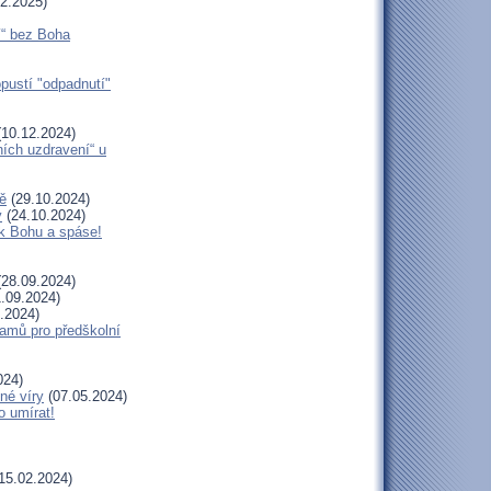
2.2025)
í“ bez Boha
opustí "odpadnutí"
10.12.2024)
ních uzdravení“ u
ě
(29.10.2024)
y
(24.10.2024)
 k Bohu a spáse!
28.09.2024)
.09.2024)
.2024)
amů pro předškolní
024)
né víry
(07.05.2024)
o umírat!
15.02.2024)