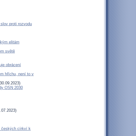
slov proti rozvodu
ckým elitám
šem světě
uje obrácení
m hříchu, není to v
30.09.2023)
endy OSN 2030
.07.2023)
 českých církví k