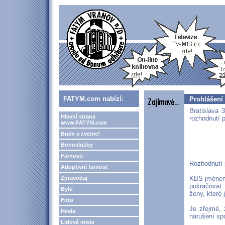
FATYM.com nabízí:
Prohlášení
Bratislava 
Hlavní strana
rozhodnutí 
www.FATYM.com
Bude a zveme!
Bohoslužby
Farnosti
Rozhodnutí 
Adoptivní farnost
Zpravodaj
KBS jménem 
pokračovat 
Bylo
ženy, které 
Foto
Je zřejmé, 
Hesla
narušení spo
Lidové misie