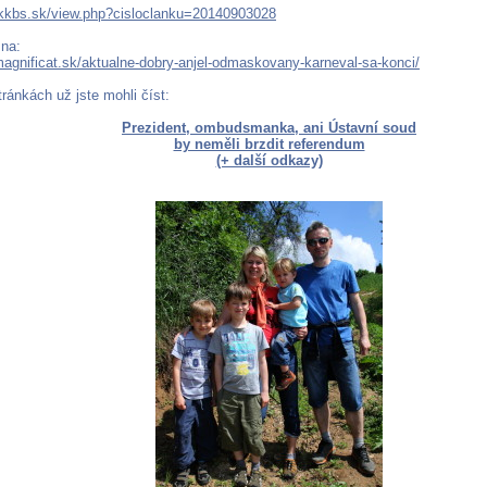
tkkbs.sk/view.php?cisloclanku=20140903028
 na:
magnificat.sk/aktualne-dobry-anjel-odmaskovany-karneval-sa-konci/
ránkách už jste mohli číst:
Prezident, ombudsmanka, ani Ústavní soud
by neměli brzdit referendum
(+ další odkazy)