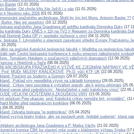
ín Basler
(12.01.2026)
n Basler: Od chvíle křtu žije Ježíš i v nás
(11.01.2026)
ist k Novému roku 2026
(01.01.2026)
jmenování pražského arcibiskupa. Mohl by jím být Mons. Antonín Basler ??
(
 Burke: Nes její poselství
(10.12.2025)
ibiskupa pražského Jana Graubnera při pohřbu kardinála Dominika Duky
(17.1
bu kardinála Duky DNES v 11h na TV2 // Requiem za Dominika kardinála D
inál Dominik Duka OP (+ poslední rozhovor s ním)
(04.11.2025)
x. biskupa T. Litynského o slavnosti zasvěcení střední Evropy Pražskému Je
.10.2025)
dění na pražské Katolické teologické fakultě + Modlitba za teologickou fakul
Stálé rady České biskupské konference k riziku omezení náboženské svobod
Mons. Tomášem Holubem o současných válečných dramatech
(12.09.2025)
nuncius v Hoješíně u Seče
(08.09.2025)
Í ARCIBISKUPA PRAŽSKÉHO K VÝZVĚ KE ZJEDNÁNI NÁPRAVY VE VĚ
Prof. MUDr. MILENY KRÁLÍČKOVÉ, Ph.D. vůči KTF UK
(22.08.2025)
ckland: Poučení ze Sodomy a Gomory
(29.07.2025)
ckland: „Poklad víry nepodléhá vývoji na základě konsensu
(29.05.2025)
kland: „Církev není povolána k vytváření pravdy, ale k jejímu přijímání
(25.05
kland varuje před zednářstvím: „Neslučitelné s naší katolickou vírou"
(22.05.
ROJDE VELKÝM OČIŠTĚNÍM A ZKOUŠKOU VÍRY
(13.05.2025)
ný průzkum Pew ukazuje, proč Katolická církev nemůže být „synodální“.
(11.
rhard Müller před nastávajícím konkláve
(06.05.2025)
á
(04.05.2025)
ckland: Odvaha biskupa "je podmínkou"
(15.04.2025)
kland vyzývá bratry kněze, aby se postavili proti „hnilobě sodomie“, která na
)
ohlášení arcibiskupa Jana Graubnera a P. Marka Váchy
(21.02.2025)
liturgické komise ČBK ke slavení mše svaté v klášterním výčepu Sýpka
(17.