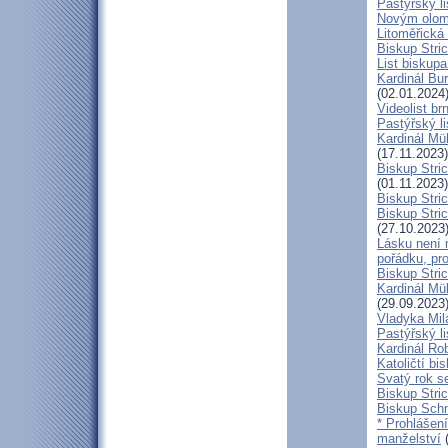
Pastýřský l
Novým olom
Litoměřická
Biskup Stric
List biskup
Kardinál Bu
(02.01.2024
Videolist b
Pastýřský 
Kardinál Mül
(17.11.2023)
Biskup Stri
(01.11.2023)
Biskup Stri
Biskup Stric
(27.10.2023
Lásku není 
pořádku, pr
Biskup Stric
Kardinál Mü
(29.09.2023
Vladyka Mil
Pastýřský li
Kardinál Ro
Katoličtí bi
Svatý rok se
Biskup Stric
Biskup Schn
* Prohlášen
manželství
(