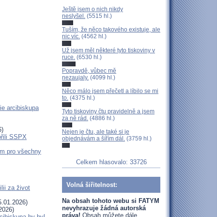
Ještě jsem o nich nikdy
neslyšel.
(5515 hl.)
Tuším, že něco takového existuje, ale
nic víc.
(4562 hl.)
Už jsem měl některé tyto tiskoviny v
ruce.
(6530 hl.)
Popravdě, vůbec mě
nezaujaly.
(4099 hl.)
Něco málo jsem přečetl a líbilo se mi
to.
(4375 hl.)
ie arcibiskupa
Tyto tiskoviny čtu pravidelně a jsem
za ně rád.
(4886 hl.)
6)
Nejen je čtu, ale také si je
ořili SSPX
objednávám a šířím dál.
(3759 hl.)
em pro všechny
Celkem hlasovalo: 33726
Volná šiřitelnost:
ii za život
Na obsah tohoto webu si FATYM
.01.2026)
nevyhrazuje žádná autorská
2026)
práva!
Obsah můžete dále
cibiskupa by byl