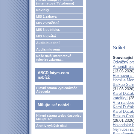
(internetová TV zdarma)
Novinky
MIS 1 zábava
MIS 2 vzdělání
MIS 3 publicist.
MIS 4 lokální
Audia hudební
Sdílet
Audia mluvená
Naše další internetové
Související
televize zdarma...
Odvážný pro
Američtí bi
(13.06.2026
ABCD.fatym.com
Rozhovor s
nabízí:
Homilie Mon
Biskup Schn
Hlavní strana vyhledávače
(31.03.2026
Abeceda
Karol Dučák
katolíky!
(28
Víra na dop
Milujte se! nabízí:
Karol Dučák:
Karol Dučák:
Hlavní strana webu časopisu
Biskup Conle
Milujte se!
(29.01.2026
Holandský bi
Archiv vyšlých čísel
Nejhlubší r
Společenstv