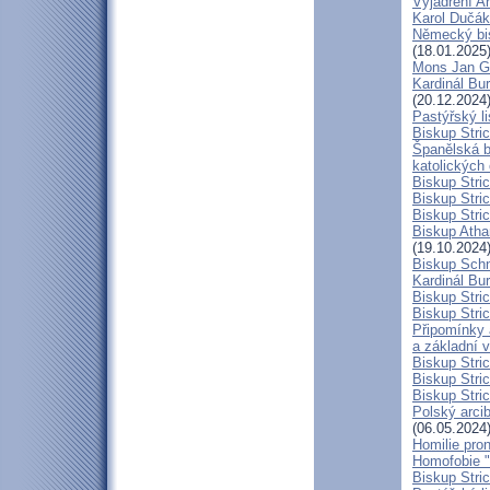
Vyjádření A
Karol Dučák:
Německý bis
(18.01.2025
Mons Jan G
Kardinál Bur
(20.12.2024
Pastýřský l
Biskup Stric
Španělská b
katolických
Biskup Stri
Biskup Stri
Biskup Stric
Biskup Atha
(19.10.2024
Biskup Schn
Kardinál Bur
Biskup Stric
Biskup Stric
Připomínky 
a základní 
Biskup Stri
Biskup Stric
Biskup Stric
Polský arcib
(06.05.2024
Homilie pro
Homofobie "
Biskup Stric