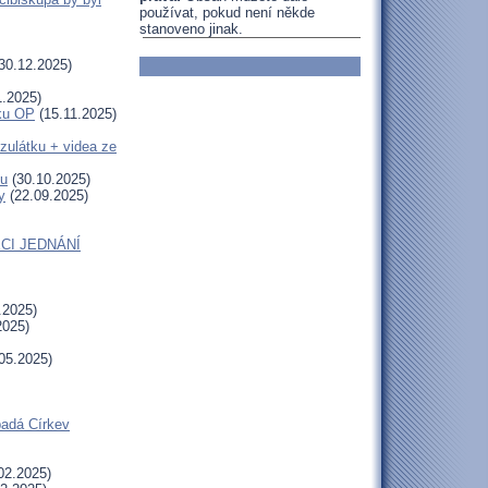
používat, pokud není někde
stanoveno jinak.
30.12.2025)
1.2025)
uku OP
(15.11.2025)
zulátku + videa ze
tu
(30.10.2025)
y
(22.09.2025)
CI JEDNÁNÍ
.2025)
2025)
05.2025)
padá Církev
02.2025)