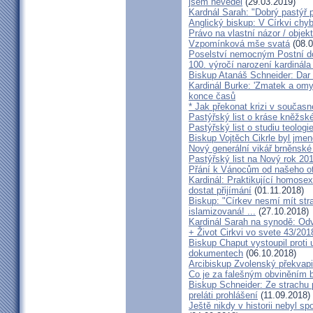
jsem nevěděl
(29.03.2019)
Kardnál Sarah: "Dobrý pastýř p
Anglický biskup: V Církvi chybí
Právo na vlastní názor / objek
Vzpomínková mše svatá
(08.0
Poselství nemocným Postní d
100. výročí narození kardinála
Biskup Atanáš Schneider: Dar
Kardinál Burke: 'Zmatek a omy
konce časů
* Jak překonat krizi v současn
Pastýřský list o kráse kněžsk
Pastýřský list o studiu teologi
Biskup Vojtěch Cikrle byl jmen
Nový generální vikář brněnské
Pastýřský list na Nový rok 20
Přání k Vánocům od našeho ot
Kardinál: Praktikující homosex
dostat přijímání
(01.11.2018)
Biskup: "Církev nesmí mít str
islamizovaná! ...
(27.10.2018)
Kardinál Sarah na synodě: Odvá
+ Život Cirkvi vo svete 43/201
Biskup Chaput vystoupil proti
dokumentech
(06.10.2018)
Arcibiskup Zvolenský překvapil
Co je za falešným obviněním 
Biskup Schneider: Ze strachu 
preláti prohlášení
(11.09.2018)
Ještě nikdy v historii nebyl s