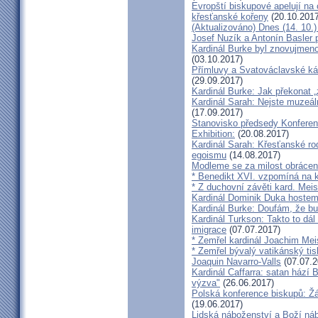
Evropští biskupové apelují na 
křesťanské kořeny
(20.10.2017
(Aktualizováno) Dnes (14. 10.)
Josef Nuzík a Antonín Basler
Kardinál Burke byl znovujmen
(03.10.2017)
Přímluvy a Svatováclavské káz
(29.09.2017)
Kardinál Burke: Jak překonat 
Kardinál Sarah: Nejste muzeální
(17.09.2017)
Stanovisko předsedy Konfere
Exhibition:
(20.08.2017)
Kardinál Sarah: Křesťanské ro
egoismu
(14.08.2017)
Modleme se za milost obrácení
* Benedikt XVI. vzpomíná na k
* Z duchovní závěti kard. Mei
Kardinál Dominik Duka hoste
Kardinál Burke: Doufám, že bud
Kardinál Turkson: Takto to dál
imigrace
(07.07.2017)
* Zemřel kardinál Joachim Mei
* Zemřel bývalý vatikánský ti
Joaquin Navarro-Valls
(07.07.2
Kardinál Caffarra: satan hází B
výzva"
(26.06.2017)
Polská konference biskupů: Žá
(19.06.2017)
Lidská náboženství a Boží ná