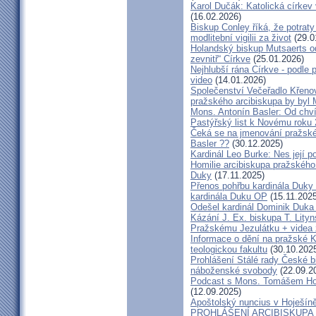
Karol Dučák: Katolická církev v
(16.02.2026)
Biskup Conley říká, že potrat
modlitební vigilii za život
(29.0
Holandský biskup Mutsaerts ods
zevnitř“ Církve
(25.01.2026)
Nejhlubší rána Církve - podle
video
(14.01.2026)
Společenství Večeřadlo Křeno
pražského arcibiskupa by byl 
Mons. Antonín Basler: Od chvíl
Pastýřský list k Novému roku
Čeká se na jmenování pražské
Basler ??
(30.12.2025)
Kardinál Leo Burke: Nes její p
Homilie arcibiskupa pražského
Duky
(17.11.2025)
Přenos pohřbu kardinála Duky
kardinála Duku OP
(15.11.2025
Odešel kardinál Dominik Duka 
Kázání J. Ex. biskupa T. Lity
Pražskému Jezulátku + videa 
Informace o dění na pražské Ka
teologickou fakultu
(30.10.202
Prohlášení Stálé rady České b
náboženské svobody
(22.09.2
Podcast s Mons. Tomášem Ho
(12.09.2025)
Apoštolský nuncius v Hoješín
PROHLÁŠENÍ ARCIBISKUPA