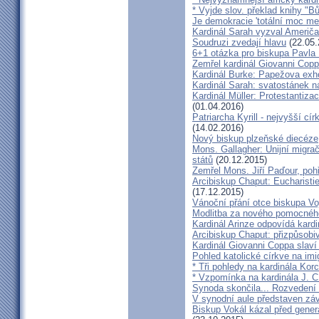
* Vyjde slov. překlad knihy "B
Je demokracie 'totální moc me
Kardinál Sarah vyzval Američ
Soudruzi zvedají hlavu
(22.05.
6+1 otázka pro biskupa Pavla
Zemřel kardinál Giovanni Cop
Kardinál Burke: Papežova exh
Kardinál Sarah: svatostánek n
Kardinál Müller: Protestantiza
(01.04.2016)
Patriarcha Kyrill - nejvyšší cí
(14.02.2016)
Nový biskup plzeňské diecéze
Mons. Gallagher: Unijní migrač
států
(20.12.2015)
Zemřel Mons. Jiří Paďour, poh
Arcibiskup Chaput: Eucharisti
(17.12.2015)
Vánoční přání otce biskupa Vo
Modlitba za nového pomocnéh
Kardinál Arinze odpovídá kardi
Arcibiskup Chaput: přizpůsobi
Kardinál Giovanni Coppa slav
Pohled katolické církve na imi
* Tři pohledy na kardinála Kor
* Vzpomínka na kardinála J. C
Synoda skončila... Rozvedení p
V synodní aule představen z
Biskup Vokál kázal před gen