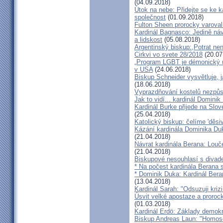
(04.09.2018)
Útok na nebe: Přidejte se ke k
společnost
(01.09.2018)
Fulton Sheen prorocky varoval 
Kardinál Bagnasco: Jedině náv
a lidskost
(05.08.2018)
Argentinský biskup:,Potrat není
Cirkvi vo svete 28/2018
(20.07
„Program LGBT je démonický út
v USA
(24.06.2018)
Biskup Schneider vysvětluje, 
(18.06.2018)
Vyprazdňování kostelů nezpůso
Jak to vidí... kardinál Domini
Kardinál Burke přijede na Slov
(25.04.2018)
Katolický biskup: čelíme 'děs
Kázání kardinála Dominika Duky
(21.04.2018)
Návrat kardinála Berana: Lo
(21.04.2018)
Biskupové nesouhlasí s divadel
* Na počest kardinála Berana 
* Dominik Duka: Kardinál Beran
(13.04.2018)
Kardinál Sarah: "Odsuzuji kriz
Úsvit velké apostaze a proroc
(01.03.2018)
Kardinál Erdö: Základy demokra
Biskup Andreas Laun: "Homos