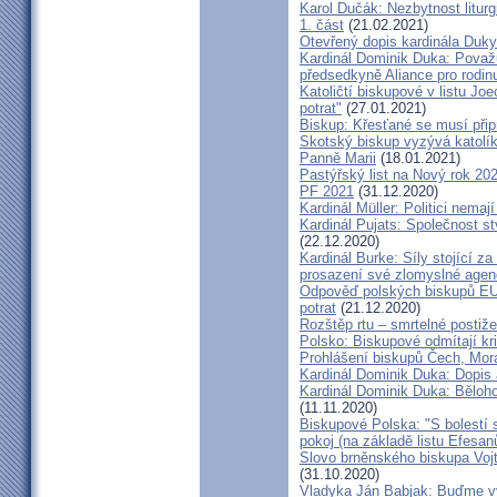
Karol Dučák: Nezbytnost litur
1. část
(21.02.2021)
Otevřený dopis kardinála Duky
Kardinál Dominik Duka: Považu
předsedkyně Aliance pro rodin
Katoličtí biskupové v listu Jo
potrat"
(27.01.2021)
Biskup: Křesťané se musí přip
Skotský biskup vyzývá katolík
Panně Marii
(18.01.2021)
Pastýřský list na Nový rok 20
PF 2021
(31.12.2020)
Kardinál Müller: Politici nema
Kardinál Pujats: Společnost st
(22.12.2020)
Kardinál Burke: Síly stojící 
prosazení své zlomyslné agend
Odpověď polských biskupů EU p
potrat
(21.12.2020)
Rozštěp rtu – smrtelné postiž
Polsko: Biskupové odmítají kr
Prohlášení biskupů Čech, Mor
Kardinál Dominik Duka: Dopis
Kardinál Dominik Duka: Běloh
(11.11.2020)
Biskupové Polska: "S bolestí 
pokoj (na základě listu Efesa
Slovo brněnského biskupa Vojt
(31.10.2020)
Vladyka Ján Babjak: Buďme vy