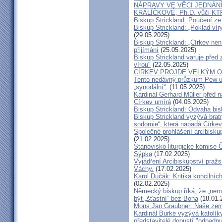
NÁPRAVY VE VĚCI JEDNÁNÍ
KRÁLÍČKOVÉ, Ph.D. vůči KT
Biskup Strickland: Poučení 
Biskup Strickland: „Poklad ví
(29.05.2025)
Biskup Strickland: „Církev nen
přijímání
(25.05.2025)
Biskup Strickland varuje před 
vírou"
(22.05.2025)
CÍRKEV PROJDE VELKÝM O
Tento nedávný průzkum Pew uk
„synodální“.
(11.05.2025)
Kardinál Gerhard Müller před 
Církev umírá
(04.05.2025)
Biskup Strickland: Odvaha bi
Biskup Strickland vyzývá bratry
sodomie“, která napadá Církev
Společné prohlášení arcibisk
(21.02.2025)
Stanovisko liturgické komise
Sýpka
(17.02.2025)
Vyjádření Arcibiskupství pra
Váchy.
(17.02.2025)
Karol Dučák: Kritika koncilníc
(02.02.2025)
Německý biskup říká, že „nem
být „šťastní“ bez Boha
(18.01.
Mons Jan Graubner: Naše ze
Kardinál Burke vyzývá katolíky,
představitelé dopustí "odpadnu