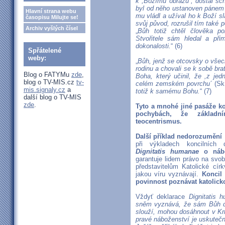
k ,Božímu obrazu´, dostal sc
byl od něho ustanoven páne
Hlavní strana webu
mu vládl a užíval ho k Boží s
časopisu Milujte se!
svůj původ, rozrušil tím také 
Archiv vyšlých čísel
„
Bůh totiž chtěl člověka p
Stvořitele sám hledal a př
dokonalosti.
“ (6)
Spřátelené
weby:
„
Bůh, jenž se otcovsky o všechn
rodinu a chovali se k sobě bra
Blog o FATYMu
zde
,
Boha, který učinil, že ,z jed
blog o TV-MIS.cz
tv-
celém zemském povrchu´
(Sk 
mis.signaly.cz
a
totiž k samému Bohu.
“ (7)
další blog o TV-MIS
zde
.
Tyto a mnohé jiné pasáže k
pochybách, že základn
teocentrismus.
Další příklad nedorozumění
při výkladech koncilních 
Dignitatis humanae
o náb
garantuje lidem právo na svo
představitelům Katolické círk
jakou víru vyznávají.
Koncil
povinnost poznávat katolickou
Vždyť deklarace
Dignitatis 
sněm vyznává, že sám Bůh dal
slouží, mohou dosáhnout v Kri
pravé náboženství je uskutečn