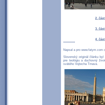
2. čás
3. čás
4. čás
**********
Napsal a pro www.fatym.com do
Slovenský originál článku byl
pre teológiu a duchovný živo
svätého Vojtecha Trnava.