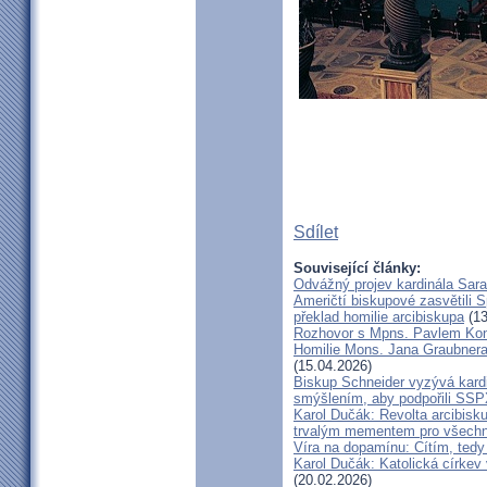
Sdílet
Související články:
Odvážný projev kardinála Sar
Američtí biskupové zasvětili 
překlad homilie arcibiskupa
(13
Rozhovor s Mpns. Pavlem Ko
Homilie Mons. Jana Graubnera 
(15.04.2026)
Biskup Schneider vyzývá kardi
smýšlením, aby podpořili SS
Karol Dučák: Revolta arcibisk
trvalým mementem pro všechny
Víra na dopamínu: Cítím, ted
Karol Dučák: Katolická církev v
(20.02.2026)