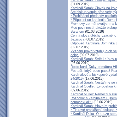
Kardinál Sarah: Evropa nepozn
(01.09.2019)
Kardinál Sarah: Človek na kol
Arcibiskup varuje před veřejn
* Prohlášení předsedy polskéh
* Připojení se kardinála Domi
Promluvy ze mší svatých na Ml
Mou povinností jakožto biskup
Sarahem
(01.08.2019)
Cenná slova útěchy vzácného 
Ježíšova
(08.07.2019)
Odpověď Kardinála Dominika D
(02.07.2019)
Vyznání pravd vztahujících se
doby.
(02.07.2019)
Kardinál Sarah: Svět i církev u
(26.06.2019)
Dopis kard. Duky primátoru Hř
Postačí, když bude papež Fran
Kardinálové a biskupové vydali 
24/2019)
(17.06.2019)
Kardinál Sarah: Nestaňme se m
Kardinál Ouellet: Evropskou k
(09.06.2019)
Kardinál Müller: Němečtí bisk
Rozhovor s kardinálem Eijkem:
homosexualitu
(02.06.2019)
Kardinál Sarah: Hlavním probl
* Tiskové prohlášení biskupa K
* Kardinál Duka: O kauze sexu