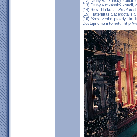
(12) Druhý vatikánský koncil, 
(13) Druhý vatikánský koncil,
(14) Srov. Haľko J.:
Prehľad de
(15) Fraternitas Sacerdotalis 
(16) Srov. Zrnká pravdy. In: I
Dostupné na internetu:
http://