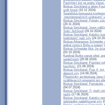
Pastýřský list na prahu Vánoc
Biskup Strickland a jáhen Four
svět hroutí
(10.12.2024)
Španělská biskupská konferenc
„mezigeneračních uzdravení“ u
Biskup Strickland: Potraty zů
(20.11.2024)
Biskup Strickland: Jsem vděčn
Srdci Ježíšově
(29.10.2024)
Biskup Strickland: Katolíci jso
hodnotami“ naší víry
(24.10.20
Biskup Athanasius Schneider vy
jediná cesta k Bohu a spáse!
(
Biskup Schneider říká, že úct
(03.10.2024)
Kardinál Burke varuje před „pr
společnosti
(28.09.2024)
Biskup Strickland: Popírání to
kacířství.
(21.09.2024)
Biskup Strickland: Pius X. by
depozit víry
(14.09.2024)
Připomínky arcibiskupa Jana 
vzdělávacích programů pro pře
Biskup Strickland: Pamatujte,
(04.07.2024)
Biskup Strickland: Ti, kteří ch
nežijí
(17.06.2024)
Biskup Strickland: Katolíci ne
odstranění nadpřirozené víry
(0
Polský arcibiskup Górzyński: 