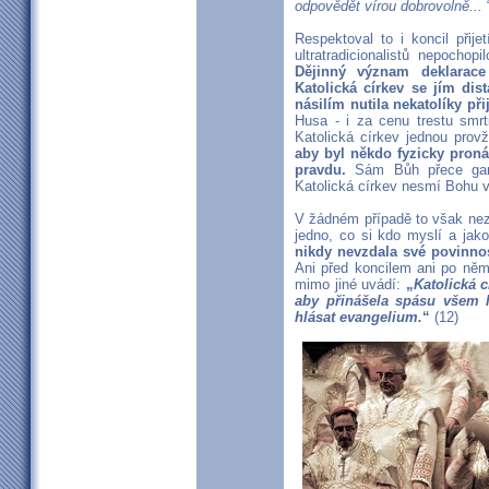
odpovědět vírou dobrovolně...
“
Respektoval to i koncil při
ultratradicionalistů nepochop
Dějinný význam deklarac
Katolická církev se jím di
násilím nutila nekatolíky př
Husa - i za cenu trestu sm
Katolická církev jednou pro
aby byl někdo fyzicky proná
pravdu.
Sám Bůh přece gara
Katolická církev nesmí Bohu 
V žádném případě to však nez
jedno, co si kdo myslí a jak
nikdy nevzdala své povinnos
Ani před koncilem ani po ně
mimo jiné uvádí:
„
Katolická 
aby přinášela spásu všem l
hlásat evangelium.
“
(12)