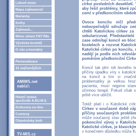
Lidové misie
církvi posledních desetiletí.
aby řešil problémy, které zp
Mapa zajímavostí
zemí v předkoncilním obdob
Marianky
Ovoce koncilu ničí pře
Knihy
nebezpečnější sdružuje zedn
Zajímavé...
chtěli Katolickou církev za
sekularizovat. Představitelé
Mimo oblast FATYMu
zase odmítají koncil en bloc
Výzdoba kostelů
kostelech a rozvrat Katolic
Katolické církvi po koncilu,
O nás a kontakty
nadějí je podle nich odvolá
poměrům předkoncilní Církv
Personalizace
Koncil tak plní roli levného t
15 nejčtenějších
příčiny úpadku víry v katolic
na koncil a tím si značně 
problematiky je velkou hro
AMIMS.net
pacienta, musí nejprve sta
nabízí:
účinnou terapii. Pokud však 
ještě více ublížit.
Hlavní strana
apoštolát A.M.I.M.S.
Totéž platí i o Katolické cír
Knihovna on-line
Církev v současné době záp
příčiny současných problém
Comicsy
může současný stav ještě zh
Objednávky knih
pokoncilní vývoj v Katolické
Katolické církve, je klasick
v konečném důsledku může Kato
TV-MIS.cz