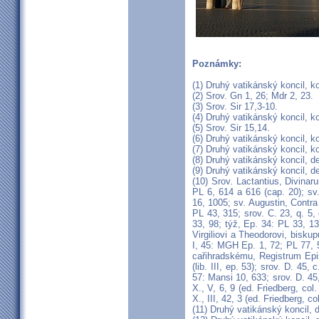
Poznámky:
(1) Druhý vatikánský koncil, k
(2) Srov. Gn 1, 26; Mdr 2, 23.
(3) Srov. Sir 17,3-10.
(4) Druhý vatikánský koncil, k
(5) Srov. Sir 15,14.
(6) Druhý vatikánský koncil, k
(7) Druhý vatikánský koncil, k
(8) Druhý vatikánský koncil, 
(9) Druhý vatikánský koncil, 
(10) Srov. Lactantius, Divinar
PL 6, 614 a 616 (cap. 20); sv.
16, 1005; sv. Augustin, Contra l
PL 43, 315; srov. C. 23, q. 5, 
33, 98; týž, Ep. 34: PL 33, 13
Virgiliovi a Theodorovi, bisku
I, 45: MGH Ep. 1, 72; PL 77, 51
cařihradskému, Registrum Epi
(lib. III, ep. 53); srov. D. 45,
57: Mansi 10, 633; srov. D. 45, 
X., V, 6, 9 (ed. Friedberg, col.
X., III, 42, 3 (ed. Friedberg, co
(11) Druhý vatikánský koncil,