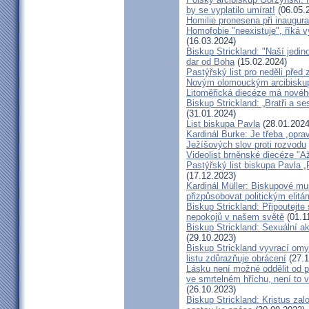
by se vyplatilo umírat!
(06.05.
Homilie pronesena při inaugur
Homofobie "neexistuje", říká 
(16.03.2024)
Biskup Strickland: "Naší jedin
dar od Boha
(15.02.2024)
Pastýřský list pro neděli pře
Novým olomouckým arcibiskup
Litoměřická diecéze má novéh
Biskup Strickland: „Bratři a se
(31.01.2024)
List biskupa Pavla
(28.01.2024
Kardinál Burke: Je třeba „opr
Ježíšových slov proti rozvodu
Videolist brněnské diecéze "
Pastýřský list biskupa Pav
(17.12.2023)
Kardinál Müller: Biskupové mus
přizpůsobovat politickým elitá
Biskup Strickland: Připoutejte
nepokojů v našem světě
(01.1
Biskup Strickland: Sexuální ak
(29.10.2023)
Biskup Strickland vyvrací omyl
listu zdůrazňuje obrácení
(27.1
Lásku není možné oddělit od p
ve smrtelném hříchu, není to 
(26.10.2023)
Biskup Strickland: Kristus zalo