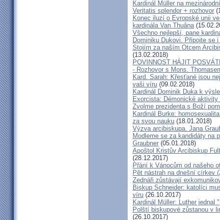
Kardinál Müller na mezinárodní
Veritatis splendor + rozhovor
(
Konec iluzí o Evropské unii ve
kardinála Van Thuâna
(15.02.2
Všechno nejlepší, pane kardiná
Dominiku Dukovi. Připojte se i
Stojím za naším Otcem Arcib
(13.02.2018)
POVINNOST HÁJIT POSVÁT
- Rozhovor s Mons. Thomase
Kard. Sarah: Křesťané jsou ne
vaši víru
(09.02.2018)
Kardinál Dominik Duka k výsl
Exorcista: Démonické aktivity
Zvolme prezidenta s Boží pom
Kardinál Burke: homosexualita
za svou nauku
(18.01.2018)
Výzva arcibiskupa. Jana Grau
Modleme se za kandidáty na pr
Graubner
(05.01.2018)
Apoštol Kristův Arcibiskup Ful
(28.12.2017)
Přání k Vánocům od našeho ot
Pět nástrah na dnešní církev (
Zednáři zůstávají exkomunikova
Biskup Schneider: katolíci mus
víru
(26.10.2017)
Kardinál Müller: Luther jednal
Polští biskupové zůstanou v li
(26.10.2017)