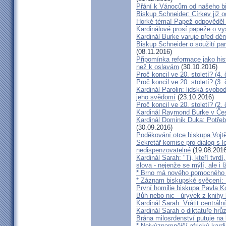
Přání k Vánocům od našeho b
Biskup Schneider: Církev již 
Horké téma! Papež odpověděl 
Kardinálové prosí papeže o vys
Kardinál Burke varuje před d
Biskup Schneider o soužití p
(08.11.2016)
Připomínka reformace jako hi
než k oslavám
(30.10.2016)
Proč koncil ve 20. století? (4. 
Proč koncil ve 20. století? (3. 
Kardinál Parolin: lidská svobo
jeho svědomí
(23.10.2016)
Proč koncil ve 20. století? (2. 
Kardinál Raymond Burke v Čes
Kardinál Dominik Duka: Potře
(30.09.2016)
Poděkování otce biskupa Vojt
Sekretář komise pro dialog s l
nedispenzovatelné
(19.08.2016
Kardinál Sarah: "Ti, kteří tvrd
slova - nejenže se mýlí, ale i l
* Brno má nového pomocného b
* Záznam biskupské svěcení: B
První homilie biskupa Pavla K
Bůh nebo nic - úryvek z knihy
Kardinál Sarah: Vrátit centrální
Kardinál Sarah o diktatuře hr
Brána milosrdenství putuje na
* Nejvýznamnější africký kardi