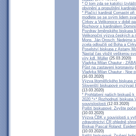
* O tom zda se katolíci (zvláš
obvinění a propuštění kardinál
* Plačící kardinál Comastri při
modlete se se svým lidem sva
Církev a Velikonoce v době p
Rozhovor s kardinálem Domin
Pozdrav brněnského biskupa M
Velikonoční výzva českých a
Mons. Ján Orosch: Nedejme se 
zcela odloučili od Boha a Církv
Poselství biskupa z Astany M
'Nastal čas vložit veškerou sv
víry kdl. Müller
(25.03.2020)
Vladyka Milan Chautur - ZÁ
Půst na zastavení koronaviru
(
Vladyka Milan Chautur - Noe p
(16.03.2020)
Výzva litoměřického biskupa z
Slovenští biskupové vyzývají 
(13.03.2020)
* Prohlášení našich biskupů k
2020 *+* Rozhodnutí biskupa V
souvisloslosti
(12.03.2020)
Polští biskupové: Zvyšte poče
(10.03.2020)
Výzva ČBK v souvislosti s vy
zdravotnictví ČR ohledně shr
Biskup Pascal Roland: Epidem
(10.03.2020)
Italští biskupové: Zrušení boh