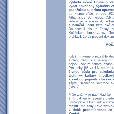
výkladu učení Druhého vat
vydat novodobý
Syllabus e
papežskou autoritou opraven
se kterou přišel v roce 20
Athanasius Schneider, O.R
jednoznačně zdůraznit, že
ko
a nemění učení katolické cí
Dokonce i biskup Fellay, s
Kněžského bratrstva svatého
prohlásil, že 95 procent dokum
Počá
Když mluvíme o rozsáhle dech
století, musíme si uvědomit,
nejsou novum tohoto období.
Prakticky
již ve 14. století
živnou půdu pro sekulariz
techniky, kultury a celko
stavět do popředí člověka
zájmu.
Konečně samotné slo
(lidský).
Málo známý je například fakt,
šířit, byť jen omezeně a před
pornografie. Onen kult obnaže
rozšířil, měl tedy i své zvrhl
v době protireformace se
Koniáš.