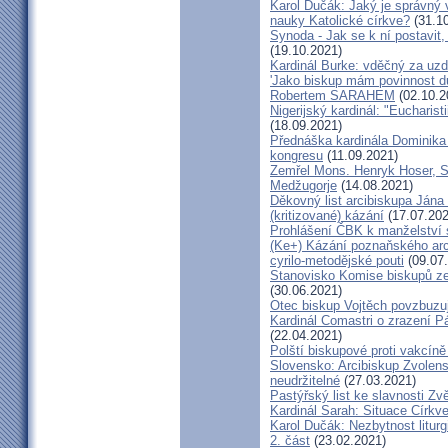
Karol Dučák: Jaký je správný 
nauky Katolické církve?
(31.10
Synoda - Jak se k ní postavit, 
(19.10.2021)
Kardinál Burke: vděčný za uzd
'Jako biskup mám povinnost dů
Robertem SARAHEM
(02.10.2
Nigerijský kardinál: "Eucharis
(18.09.2021)
Přednáška kardinála Dominika
kongresu
(11.09.2021)
Zemřel Mons. Henryk Hoser, SA
Medžugorje
(14.08.2021)
Děkovný list arcibiskupa Ján
(kritizované) kázání
(17.07.202
Prohlášení ČBK k manželství 
(Ke+) Kázání poznaňského arc
cyrilo-metodějské pouti
(09.07
Stanovisko Komise biskupů zem
(30.06.2021)
Otec biskup Vojtěch povzbuzu
Kardinál Comastri o zrazení 
(22.04.2021)
Polští biskupové proti vakcíně
Slovensko: Arcibiskup Zvolens
neudržitelné
(27.03.2021)
Pastýřský list ke slavnosti Z
Kardinál Sarah: Situace Církve
Karol Dučák: Nezbytnost litur
2. část
(23.02.2021)