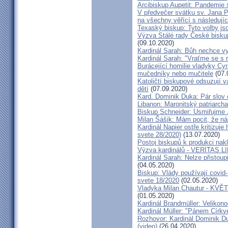
Arcibiskup Aupetit: Pandemie s
V předvečer svátku sv. Jana Pa
na všechny věřící s následují
Texaský biskup: Tyto volby jso
Výzva Stálé rady České bisku
(09.10.2020)
Kardinál Sarah: Bůh nechce vy
Kardinál Sarah: "Vraťme se s r
Burácející homilie vladyky Cyri
mučedníky nebo mučitele
(07.
Katoličtí biskupové odsuzují v
dětí
(07.09.2020)
Kard. Dominik Duka: Pár slov 
Libanon: Maronitský patriarch
Biskup Schneider: Usmiřujme J
Milan Šášik: Mám pocit, že n
Kardinál Napier ostře kritizuje
svete 28/2020)
(13.07.2020)
Postoj biskupů k produkci nakl
Výzva kardinálů - VERITAS L
Kardinál Sarah: Nelze přistoup
(04.05.2020)
Biskup: Vlády používají covid-
svete 18/2020
(02.05.2020)
Vladyka Milan Chautur - KVĚT
(01.05.2020)
Kardinál Brandmüller: Velikon
Kardinál Müller: "Pánem Církve
Rozhovor: Kardinál Dominik 
(video)
(26.04.2020)