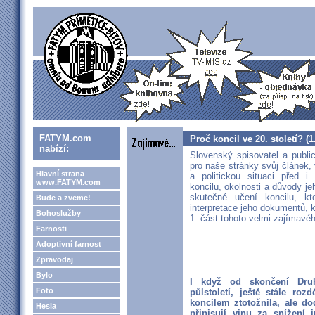
FATYM.com
Proč koncil ve 20. století? (1
nabízí:
Slovenský spisovatel a publi
pro naše stránky svůj článek,
Hlavní strana
a politickou situaci před i
www.FATYM.com
koncilu, okolnosti a důvody j
skutečné učení koncilu, k
Bude a zveme!
interpretace jeho dokumentů, k
Bohoslužby
1. část tohoto velmi zajímavéh
Farnosti
Adoptivní farnost
Zpravodaj
Bylo
I když od skončení Druh
Foto
půlstoletí, ještě stále roz
koncilem ztotožnila, ale do
Hesla
připisují vinu za snížení 