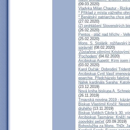
(09.03.2020)
Vladyka Milan Chautur - Rizika
* Příklad z místa vážného o
* Benátský patriarcha chce je
(27.02.2020)
(Z) prohlášení Slovenských b
(26.02.2020)
Pentos - pláč nad hříchy - Ve
(25.02.2020)
Mons. S. Stolárik, rožňavský
správně!
(08.02.2020)
'Zůstaňme věrnými Kristovými 
'Pochodem'
(04.02.2020)
Arcibiskup Aupetit: Kým jsem 
(03.02.2020)
Karol Dučák: Dobrodiní Triden
Arcibiskup Cyril Vasiľ jmenov
eparchie. Předcházelo falešné
Nářek kardinála Saraha: Katoli
(23.12.2019)
Nová kniha biskupa A. Schneid
(26.11.2019)
Trnavská novéna 2019 - kázá
Biskup Vlastimil Kročil: Nesp
druhého
(13.11.2019)
Biskup Vojtěch Cikrle k 30. v
Arcibiskup Tasmánie: Kněží n
zpovědní pečeť
(20.09.2019)
Bohoslužba za Mons. ThDr. Ja