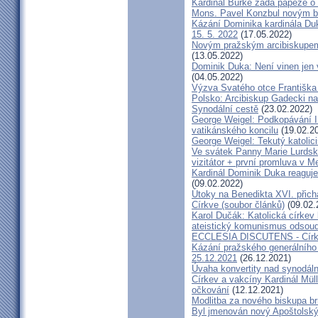
Kardinál Burke žádá papeže o
Mons. Pavel Konzbul novým b
Kázání Dominika kardinála Duky
15. 5. 2022
(17.05.2022)
Novým pražským arcibiskupem
(13.05.2022)
Dominik Duka: Není vinen jen vo
(04.05.2022)
Výzva Svatého otce Františka
Polsko: Arcibiskup Gadecki na
Synodální cestě
(23.02.2022)
George Weigel: Podkopávání II
vatikánského koncilu
(19.02.2
George Weigel: Tekutý katoli
Ve svátek Panny Marie Lurdské
vizitátor + první promluva v M
Kardinál Dominik Duka reaguje
(09.02.2022)
Útoky na Benedikta XVI. přichá
Církve (soubor článků)
(09.02.
Karol Dučák: Katolická círke
ateistický komunismus odsoud
ECCLESIA DISCUTENS - Církev
Kázání pražského generálního 
25.12.2021
(26.12.2021)
Úvaha konvertity nad synodáln
Církev a vakcíny Kardinál Müll
očkování
(12.12.2021)
Modlitba za nového biskupa b
Byl jmenován nový Apoštolský 