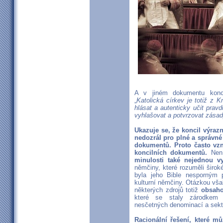
A v jiném dokumentu konci
„
Katolická církev je totiž z K
hlásat a autenticky učit pravd
vyhlašovat a potvrzovat zásad
Ukazuje se, že koncil výraz
nedozrál pro plné a správné
dokumentů. Proto často vzn
koncilních dokumentů.
Není
minulosti také nejednou v
němčiny, které rozuměli širok
byla jeho Bible nesporným 
kulturní němčiny. Otázkou vša
některých zdrojů totiž
obsaho
které se staly zárodkem 
nesčetných denominací a sekt.
Racionální řešení, které m