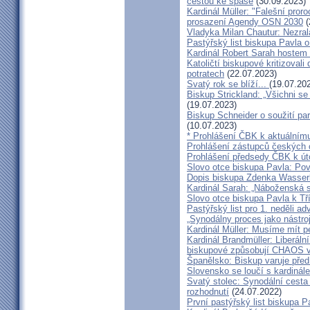
cestou ke spáse
(30.09.2023)
Kardinál Müller: "Falešní pror
prosazení Agendy OSN 2030
(
Vladyka Milan Chautur: Nezra
Pastýřský list biskupa Pavla o
Kardinál Robert Sarah hostem 
Katoličtí biskupové kritizovali
potratech
(22.07.2023)
Svatý rok se blíží...
(19.07.20
Biskup Strickland: „Všichni se
(19.07.2023)
Biskup Schneider o soužití p
(10.07.2023)
* Prohlášení ČBK k aktuálnímu
Prohlášení zástupců českých c
Prohlášení předsedy ČBK k út
Slovo otce biskupa Pavla: Pov
Dopis biskupa Zdenka Wasserb
Kardinál Sarah: „Náboženská 
Slovo otce biskupa Pavla k Tří
Pastýřský list pro 1. neděli ad
„Synodálny proces jako nástro
Kardinál Müller: Musíme mít p
Kardinál Brandmüller: Liberální
biskupové způsobují CHAOS v 
Španělsko: Biskup varuje před
Slovensko se loučí s kardin
Svatý stolec: Synodální cesta
rozhodnutí
(24.07.2022)
První pastýřský list biskupa P