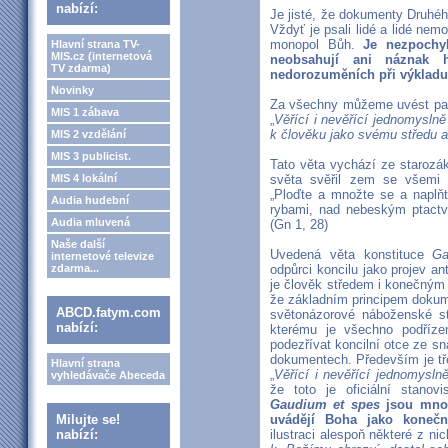
nabízí:
Je jisté, že dokumenty Druhéh
Vždyť je psali lidé a lidé nem
monopol Bůh.
Je nezpochy
Hlavní strana TV-
MIS.cz (internetová
neobsahují ani náznak 
TV zdarma)
nedorozuměních při výkladu
Novinky
Za všechny můžeme uvést pas
MIS 1 zábava
„
Věřící i nevěřící jednomysln
k člověku jako svému středu a
MIS 2 vzdělání
MIS 3 publicist.
Tato věta vychází ze starozá
MIS 4 lokální
světa svěřil zem se všemi z
„Ploďte a množte se a naplň
Audia hudební
rybami, nad nebeským ptact
Audia mluvená
(Gn 1, 28)
Naše další
Uvedená věta konstituce
Ga
internetové televize
zdarma...
odpůrci koncilu jako projev a
je člověk středem i konečným 
že základním principem dokum
ABCD.fatym.com
světonázorové náboženské st
nabízí:
kterému je všechno podříze
podezřívat koncilní otce ze s
dokumentech. Především je tře
Hlavní strana
„
Věřící i nevěřící jednomyslně
vyhledávače Abeceda
že toto je oficiální stanov
Gaudium et spes
jsou mnoh
Milujte se!
uvádějí Boha jako konečn
nabízí:
ilustraci alespoň některé z nic