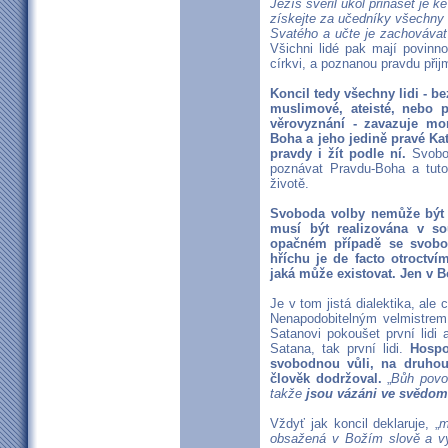
Ježíš svěřil úkol přinášet je 
získejte za učedníky všechny 
Svatého a učte je zachovávat
Všichni lidé pak mají povinn
církvi, a poznanou pravdu přij
Koncil tedy všechny lidi - be
muslimové, ateisté, nebo př
věrovyznání - zavazuje mor
Boha a jeho jedině pravé Kat
pravdy i žít podle ní.
Svobod
poznávat Pravdu-Boha a tuto
životě.
Svoboda volby nemůže být 
musí být realizována v s
opačném případě se svobo
hříchu je de facto otroctvím
jaká může existovat. Jen v
Je v tom jistá dialektika, ale 
Nenapodobitelným velmistrem d
Satanovi pokoušet první lidi a
Satana, tak první lidi.
Hospo
svobodnou vůli, na druhou
člověk dodržoval.
„
Bůh povol
takže
jsou vázáni ve svědomí
Vždyť jak koncil deklaruje, „
m
obsažená v Božím slově a vy