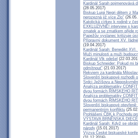
Kardinál Sarah pojmenovává dik
(28.05.2017)
Biskup Luigi Negri dětem z Ma
nerozezná již více Zlo"
(26.05.
Katolická církev k rodině v če
EXKLUZIVNĚ! interview s kar
zmatek a se zmatkem přijde ro
Papežův vyslanec kritizuje úsi
Přípravný dokument XV. řádné
(19.04.2017)
Kardinál Sarah: Benedikt XVI
Muži minulosti a muži budoucno
Kardinál Vlk odešel
(22.03.201
Biskup Schneider: Pokud mi bi
odmítnout"
(21.03.2017)
Rekviem za kardinála Milosla
Slovenští biskupové rozhodli
Srdci Ježíšovu a Neposkvrně
Analýza problematiky CON
dvou formách ŘÍMSKEHO RITU
Analýza problematiky CON
dvou formách ŘÍMSKÉHO RIT
Slovenští biskupové otevřeně:
permanentním konfliktu
(25.02
Prohlášení ČBK k Pochodu pro 
VÝSTAVA BRNĚNSKÁ DIECÉ
Kardinál Sarah: Když se obrát
národy
(15.01.2017)
Výzva České biskupské konfer
(31.12.2016)