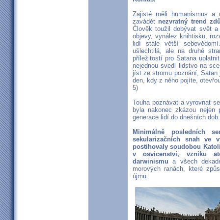
Zajisté měli humanismus a r
zavádět
nezvratný trend zd
Člověk toužil dobývat svět
objevy, vynález knihtisku, roz
lidí stále větší sebevědom
ušlechtilá, ale na druhé str
příležitostí pro Satana uplatni
nejednou svedl lidstvo na sce
jíst ze stromu poznání, Satan 
den, kdy z něho pojíte, otevřo
5)
Touha poznávat a vyrovnat se
byla nakonec zkázou nejen 
generace lidí do dnešních dob.
Minimálně posledních s
sekularizačních snah ve v
postihovaly soudobou Katoli
v osvícenství, vzniku ate
darwinismu
a všech dekaden
morových ranách, které způs
újmu.