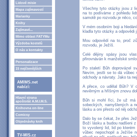
Lidové misie
Všechny tyto otázky jsou z l
Mapa zajímavostí
na to podíváme z pohledu lid
Marianky
samotě po rozvodu je něco, co
Knihy
V mém osobním boji a hledání
Zajímavé...
kladla tyto otázky a odpovědi 
Mimo oblast FATYMu
Mou odpovědí na to, proč z
Výzdoba kostelů
rozvodu, je Ježíš.
O nás a kontakty
Celé dějiny spásy jsou vla
přirovnáván k manželské smlou
Personalizace
Po staletí Bůh doprovázel sv
15 nejčtenějších
Nevím, jestli se to dá vůbec 
odchody a návraty. Jako ta nej
AMIMS.net
A přece, co udělal Bůh? V 
nabízí:
nevěrným a hříšným znovu doká
Hlavní strana
Bůh si mohl říci, že už má
apoštolát A.M.I.M.S.
sobeckých, namyšlených a nev
Knihovna on-line
lásku a oni přesto od něj odchá
Comicsy
Dalo by se čekat, že přes Jež
Objednávky knih
Boží lásku a budou nadšeni z
to vyvolený lid, lid po kterém
vůbec nepochopil a Ježíše ne
TV-MIS.cz
plivali na něj, nadávali mu, bi