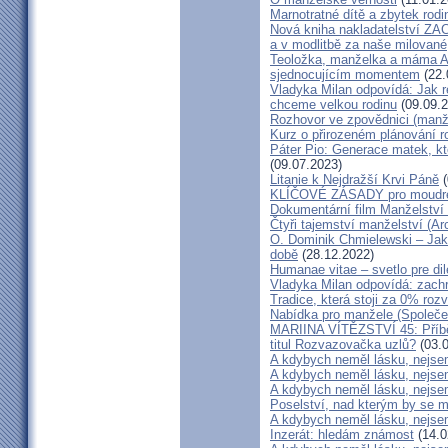
Marnotratné dítě a zbytek rodi
Nová kniha nakladatelství ZAC
a v modlitbě za naše milované, k
Teoložka, manželka a máma A
sjednocujícím momentem
(22.
Vladyka Milan odpovídá: Jak r
chceme velkou rodinu
(09.09.2
Rozhovor ve zpovědnici (man
Kurz o přirozeném plánování r
Páter Pio: Generace matek, kt
(09.07.2023)
Litanie k Nejdražší Krvi Páně
(
KLÍČOVÉ ZÁSADY pro moudré
Dokumentární film Manželství 
Čtyři tajemství manželství (Ar
O. Dominik Chmielewski – Jak 
době
(28.12.2022)
Humanae vitae – svetlo pre di
Vladyka Milan odpovídá: zachr
Tradice, která stoji za 0% roz
Nabídka pro manžele (Společen
MARIINA VÍTĚZSTVÍ 45: Příbě
titul Rozvazovačka uzlů?
(03.0
A kdybych neměl lásku, nejsem
A kdybych neměl lásku, nejsem
A kdybych neměl lásku, nejsem
Poselství, nad kterým by se 
A kdybych neměl lásku, nejsem
Inzerát: hledám známost
(14.0