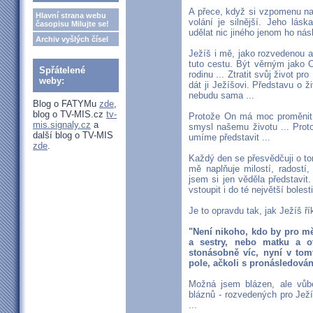
A přece, když si vzpomenu na
Hlavní strana webu
volání je silnější. Jeho lás
časopisu Milujte se!
udělat nic jiného jenom ho násl
Archiv vyšlých čísel
Ježíš i mě, jako rozvedenou a
tuto cestu. Být věrným jako 
Spřátelené
rodinu ... Ztratit svůj život p
weby:
dát ji Ježíšovi. Představu o 
nebudu sama ...
Blog o FATYMu
zde
,
blog o TV-MIS.cz
tv-
Protože On má moc proměnit 
mis.signaly.cz
a
smysl našemu životu ... Prot
další blog o TV-MIS
umíme představit ...
zde
.
Každý den se přesvědčuji o tom
mě naplňuje milostí, radost
jsem si jen věděla představi
vstoupit i do té největší bolesti
Je to opravdu tak, jak Ježíš ří
"Není nikoho, kdo by pro m
a sestry, nebo matku a o
stonásobně víc, nyní v tomt
pole, ačkoli s pronásledová
Možná jsem blázen, ale vůb
bláznů - rozvedených pro Ježíš
...