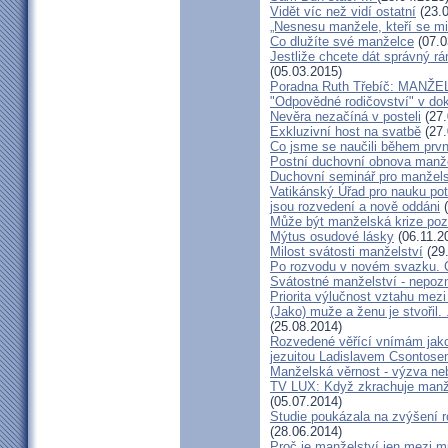
Vidět víc než vidí ostatní
(23.0
„Nesnesu manžele, kteří se milu
Co dlužíte své manželce
(07.0
Jestliže chcete dát správný rám
(05.03.2015)
Poradna Ruth Třebíč: MANŽ
"Odpovědné rodičovství" v do
Nevěra nezačíná v posteli
(27.
Exkluzivní host na svatbě
(27.
Co jsme se naučili během prvn
Postní duchovní obnova manž
Duchovní seminář pro manžel
Vatikánský Úřad pro nauku potv
jsou rozvedení a nově oddáni
(
Může být manželská krize poz
Mýtus osudové lásky
(06.11.2
Milost svátosti manželství
(29
Po rozvodu v novém svazku. C
Svátostné manželství - nepoz
Priorita výlučnost vztahu mezi
(Jako) muže a ženu je stvořil.
(25.08.2014)
Rozvedené věřící vnímám jako
jezuitou Ladislavem Csontos
Manželská věrnost - výzva ne
TV LUX: Když zkrachuje manžel
(05.07.2014)
Studie poukázala na zvýšení r
(28.06.2014)
Proč je manželství jen mezi m