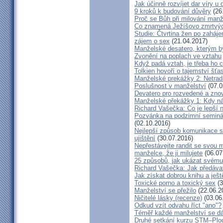
Jak účinně rozvíjet dar víry u 
9 kroků k budování důvěry
(26
Proč se Bůh při milování man
Co znamená Ježíšovo zmrtvých
Studie: Čtvrtina žen po zaháje
zájem o sex
(21.04.2017)
Manželské desatero, kterým by
Zvonění na poplach ve vztahu
Když padá vztah, je třeba ho c
Tolkien hovoří o tajemství šť
Manželské prekážky 2: Netrad
Poslušnost v manželství
(07.0
Devatero pro rozvedené a zn
Manželské překážky 1: Kdy n
Richard Vašečka: Co je lepší 
Pozvánka na podzimní seminá
(02.10.2016)
Nejlepší způsob komunikace s
ujištění
(30.07.2016)
Nepřestávejte randit se svou 
manželce, že ji milujete
(06.07
25 způsobů, jak ukázat svému
Richard Vašečka: Jak předávat
Jak získat dobrou knihu a ješt
Toxické porno a toxický sex
(3
Manželství se přežilo
(22.06.2
Ničitelé lásky (recenze)
(03.06
Odkud vzít odvahu říct "ano"?
Téměř každé manželství se dá
Druhé setkání kurzu STM–Plodn