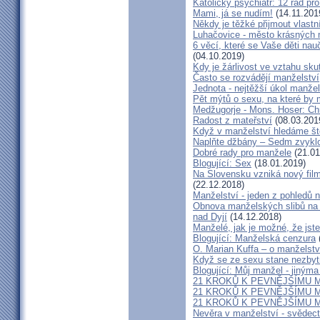
Katolický psychiatr: 12 rad pr
Mami, já se nudím!
(14.11.201
Někdy je těžké přijmout vlastní
Luhačovice - město krásných 
6 věcí, které se Vaše děti na
(04.10.2019)
Kdy je žárlivost ve vztahu s
Často se rozvádějí manželství,
Jednota - nejtěžší úkol manžel
Pět mýtů o sexu, na které by
Medžugorje - Mons. Hoser: Chra
Radost z mateřství
(08.03.201
Když v manželství hledáme ště
Naplňte džbány – Sedm zvyklo
Dobré rady pro manžele
(21.01
Blogující: Sex
(18.01.2019)
Na Slovensku vzniká nový fil
(22.12.2018)
Manželství - jeden z pohledů n
Obnova manželských slibů na 
nad Dyjí
(14.12.2018)
Manželé, jak je možné, že jste
Blogující: Manželská cenzura
O. Marian Kuffa – o manželst
Když se ze sexu stane nezbyt
Blogující: Můj manžel - jiným
21 KROKŮ K PEVNĚJŠÍMU M
21 KROKŮ K PEVNĚJŠÍMU M
21 KROKŮ K PEVNĚJŠÍMU M
Nevěra v manželství - svědect