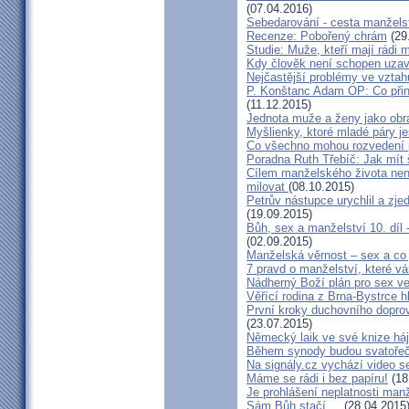
(07.04.2016)
Sebedarování - cesta manžels
Recenze: Pobořený chrám
(29
Studie: Muže, kteří mají rádi
Kdy člověk není schopen uzav
Nejčastější problémy ve vztah
P. Konštanc Adam OP: Co přin
(11.12.2015)
Jednota muže a ženy jako ob
Myšlienky, ktoré mladé páry je
Co všechno mohou rozvedení p
Poradna Ruth Třebíč: Jak mít 
Cílem manželského života nen
milovat
(08.10.2015)
Petrův nástupce urychlil a zj
(19.09.2015)
Bůh, sex a manželství 10. díl
(02.09.2015)
Manželská věrnost – sex a co 
7 pravd o manželství, které v
Nádherný Boží plán pro sex v
Věřící rodina z Brna-Bystrce 
První kroky duchovního doprov
(23.07.2015)
Německý laik ve své knize há
Během synody budou svatořečen
Na signály.cz vychází video s
Máme se rádi i bez papíru!
(18
Je prohlášení neplatnosti manž
Sám Bůh stačí ...
(28.04.2015