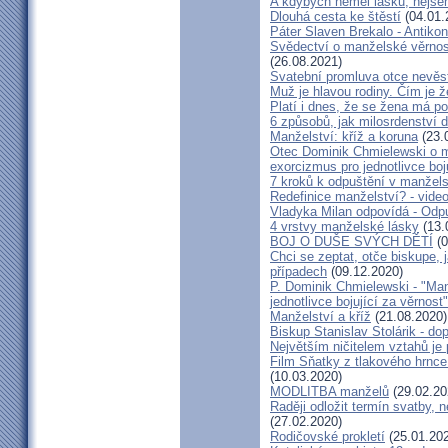
A kdybych neměl lásku, nejsem
Dlouhá cesta ke štěstí
(04.01.
Páter Slaven Brekalo - Antiko
Svědectví o manželské věrnost
(26.08.2021)
Svatební promluva otce nevěs
Muž je hlavou rodiny. Čím je 
Platí i dnes, že se žena má 
6 způsobů, jak milosrdenství d
Manželství: kříž a koruna
(23.
Otec Dominik Chmielewski o m
exorcizmus pro jednotlivce boj
7 kroků k odpuštění v manžels
Redefinice manželství? - vide
Vladyka Milan odpovídá - Odp
4 vrstvy manželské lásky
(13.
BOJ O DUŠE SVÝCH DĚTÍ
(0
Chci se zeptat, otče biskupe, 
případech
(09.12.2020)
P. Dominik Chmielewski - "Man
jednotlivce bojující za věrnost"
Manželství a kříž
(21.08.2020)
Biskup Stanislav Stolárik - do
Největším ničitelem vztahů je 
Film Sňatky z tlakového hrnce
(10.03.2020)
MODLITBA manželů
(29.02.20
Raději odložit termín svatby, 
(27.02.2020)
Rodičovské prokletí
(25.01.20