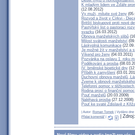
Deset mýtů o homosexuálním 
K mladým lidem ve Žďáře prom
(12.08.2012)
Vy muži, milujte své ženy
(05.
Rozvod a život v Církvi - Diec
Britští biskupové proti nové d
Pastýřský list o pastoraci roz
svazku
(16.03.2012)
Obnova manželských slibů
(16
Milost svátosti manželství
(09.
Láskyplná komunikace
(22.09.
Je možné žít v manželství a 
Víkend pro ženy
(04.03.2011)
Pozvánka na oslavu 1. roku m
Poděkování a prosba
(08.03.2
IV. brněnské bioetické dny
(12
Příběh k zamyšlení
(03.01.201
Duchovní obnova manželů „Lás
Zveme k obnově manželského 
Telefonní pomoc v těžkostech 
Rodina prosí o finanční pomoc
Pouť manželů
(20.03.2009)
Naléhavá prosba
(27.12.2008)
Pouť ke svaté Zdislavě z Křiž
| Autor:
Roman Tomek
| Vydáno dne 0
| Zdroj
Přidat komentář
|
Nové filmy, videa a audia (mp3) pro vás: