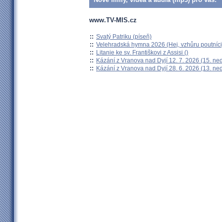
www.TV-MIS.cz
::
Svatý Patriku (píseň)
::
Velehradská hymna 2026 (Hej, vzhůru poutníci
::
Litanie ke sv. Františkovi z Assisi ()
::
Kázání z Vranova nad Dyjí 12. 7. 2026 (15. ne
::
Kázání z Vranova nad Dyjí 28. 6. 2026 (13. ne