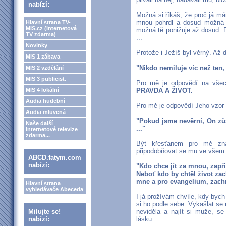
nabízí:
Možná si říkáš, že proč já m
mnou pohrdl a dosud možná 
Hlavní strana TV-
MIS.cz (internetová
možná tě ponižuje až dosud. P
TV zdarma)
...
Novinky
Protože i Ježíš byl věrný. Až do
MIS 1 zábava
"Nikdo nemiluje víc než ten, 
MIS 2 vzdělání
MIS 3 publicist.
Pro mě je odpovědí na vš
MIS 4 lokální
PRAVDA A ŽIVOT.
Audia hudební
Pro mě je odpovědí Jeho vzor 
Audia mluvená
"Pokud jsme nevěrní, On zů
Naše další
..."
internetové televize
zdarma...
Být křesťanem pro mě zna
připodobňovat se mu ve všem
ABCD.fatym.com
nabízí:
"Kdo chce jít za mnou, zapř
Neboť kdo by chtěl život zachr
mne a pro evangelium, zachr
Hlavní strana
vyhledávače Abeceda
I já prožívám chvíle, kdy bych s
si ho podle sebe. Vykašlat se 
Milujte se!
neviděla a najít si muže, s
nabízí:
lásku ...