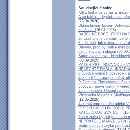
Související články:
Když láska už vyhasla, můžu 
A co takhle… bydlet spolu pře
(25.04.2026)
Blahoslavený Lucien Botovasoa
zbožnost
(16.04.2026)
ĎÁBEL NEJVÍCE ÚTOČÍ NA R
Je Eucharistie centrem tvého 
6 způsobů, jak milosrdenství d
Důvody, proč by rodiče měli 
exorcizovaným olejem
(30.09.
Satan exorcistovi: „Neoddávejt
(03.09.2025)
PÁTER PIO – ROZVOD JE 
NENECHTE ĎÁBLA UKRADNOU
průvodce rodičů k posvěcení p
Jak se Bůh stará (skutečný př
P. Dominik Chmielewski: Sex 
budování pravé lásky (+ video
Jana Jochová: Recept na dobr
Vizionářka Mirjana z Medžugorj
(12.05.2025)
Jak můžeme pro děti udělat Ve
"7 ŠOKUJÍCÍCH DŮVODŮ, P
KATOLICKOU SVATBU !"
(16.
Znáte způsoby, jakými satan n
NEPŘÁTELÉ MANŽELSTVÍ
(2
Sedm dobrých zvyků pro šťas
O manželské věrnosti
(11.01.2