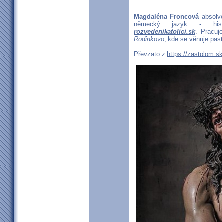
Magdaléna Froncová
absolvo
německý jazyk - histo
rozvedenikatolici.sk
. Pracuj
Rodinkovo
, kde se věnuje pas
Převzato z
https://zastolom.sk