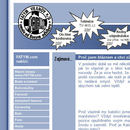
FATYM.com
Proč jsem bláznem a chci zů
nabízí:
V poslední době se mě několik
jak to vlastně je s těmi ka
Hlavní strana
rozvody. Že je sice hezké, že
www.FATYM.com
prošli rozvodem, ale nutit je d
to nedává smysl. Vždyť an
Bude a zveme!
abychom tak velmi trpěli.
Bohoslužby
Farnosti
Adoptivní farnost
Zpravodaj
Proč vlastně my katolíci jsme
Bylo
manželství? Vždyť mnohokrát
Foto
pozice opuštěného svým man
životu v samotě. Proč je Kato
Hesla
těmito lidmi?