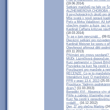
(19.06.2014)
Setkání manželů na faře ve Št
ALZHEIMEROVA CHOROBA - d
9 psychologických úkolů pro d
Mše svatá v nově opravé kapl
Peťo a Mirka Valaškovi: Až kd
všechny masky a iluze, jací j
Kardinál Caffarra kritizuje ná
(18.03.2014)
Ty se v tom nevyznáš...
(09.0
Diecézní setkání pro rozveden
Kardinál Meisner ke sporu o př
Otevřenost přijmout děti podm
(03.11.2013)
Přijímání pro znovu sezdané? 
MUDr. Lázničková doporučuje:
Kurz partnerství v Osové Bítý
Pozvánka na kurz Na cestě k 
Povzbuzení pro manžele a nej
RECENZE: Co je to manželstv
Interaktivní kurz O manželství
PPR v praxi 13.4. 2013
(25.03
Prostituce "řádným podnikání
dcery?
(11.03.2013)
Benedikt XVI.: Absence víry o
Pilíře a zabijáci šťastného ma
Kurz Na cestě k opravdovému 
vydařil…
(16.12.2012)
Den „D“ pro slečnu Martinu
(24