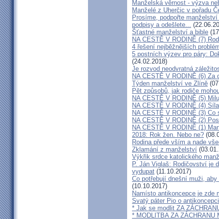
Manželská věrnost - výzva ne
Manželé z Uherčic v pořadu Č
Prosíme, podpořte manželství m
podpisy a odešlete...
(22.06.20
Šťastné manželství a bible
(17
NA CESTĚ V RODINĚ (7) Rodiče
4 řešení nejběžnějších problé
5 postních výzev pro páry: Do
(24.02.2018)
Je rozvod neodvratná záležito
NA CESTĚ V RODINĚ (6) Za d
Týden manželství ve Zlíně
(07
Pět způsobů, jak rodiče mohou
NA CESTĚ V RODINĚ (5) Milu
NA CESTĚ V RODINĚ (4) Síla
NA CESTĚ V RODINĚ (3) Co s
NA CESTĚ V RODINĚ (2) Poslo
NA CESTĚ V RODINĚ (1) Manž
2018: Rok žen. Nebo ne?
(08.
Rodina přede vším a nade vš
Zklamání z manželství
(03.01.
Výkřik srdce katolického manž
P. Ján Viglaš: Rodičovství je 
vydupat
(11.10.2017)
Co potřebují dnešní muži, aby
(10.10.2017)
Namísto antikoncepce je zde mi
Svatý páter Pio o antikoncepci
* Jak se modlit ZA ZÁCHRA
* MODLITBA ZA ZÁCHRANU