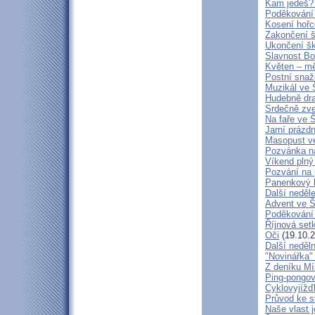
Kam jedeš?
Poděkování 
Kosení hořc
Zakončení š
Ukončení šk
Slavnost Bo
Květen – m
Postní snaž
Muzikál ve 
Hudebně dra
Srdečně zve
Na faře ve Š
Jarní prázdn
Masopust ve
Pozvánka n
Víkend plný
Pozvání na p
Panenkový 
Další neděle
Advent ve Š
Poděkování 
Říjnová setk
Oči
(19.10.2
Další neděl
"Novinářka"
Z deníku Mí
Ping-pongov
Cyklovyjíž
Průvod ke sv
Naše vlast j