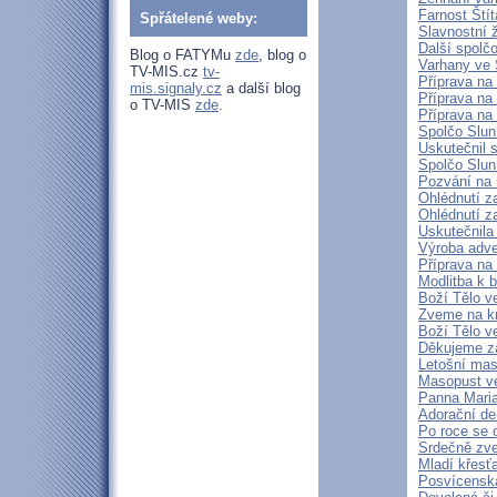
Farnost Ští
Spřátelené weby:
Slavnostní 
Další spolčo
Blog o FATYMu
zde
, blog o
Varhany ve 
TV-MIS.cz
tv-
Příprava na 
mis.signaly.cz
a další blog
Příprava na
o TV-MIS
zde
.
Příprava na
Spolčo Slun
Uskutečnil 
Spolčo Slun
Pozvání na 
Ohlédnutí za
Ohlédnutí z
Uskutečnila
Výroba adve
Příprava na
Modlitba k 
Boží Tělo v
Zveme na kn
Boží Tělo v
Děkujeme z
Letošní mas
Masopust ve
Panna Maria
Adorační de
Po roce se 
Srdečně zve
Mladí křesť
Posvícenská