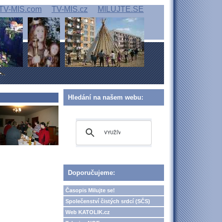
TV-MIS.com
TV-MIS.cz
MILUJTE.SE
Hledání na našem webu:
Doporučujeme:
Časopis Milujte se!
Společenství čistých srdcí (SČS)
Web KATOLIK.cz