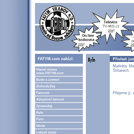
FATYM.com nabízí:
Přivítali js
Markéta Mat
Hlavní strana
Štítarech.
www.FATYM.com
Bude a zveme!
Bohoslužby
Přejeme jí, 
Farnosti
Adoptivní farnost
Zpravodaj
Bylo
Foto
Hesla
Lidové misie