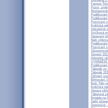
Dovolená či 
Farnost Štít
Pozor, změn
Restaurován
Poděkování 
Poděkování 
Posvícení v
Kněžská rek
Uskutečnil 
Svíčková m
Opravený kř
Naši vítězo
Poděkování 
Posvícení 
Silvestrovs
Silvestr 201
Adventní věn
VYRÁBĚNÍ
Poděkování
Táborák ve 
Táborák 201
Žehnání soc
Biřmování 1
Boží Tělo v
Kněžská rek
Oprava věže
Táborová zá
Brigáda na f
Další přípr
Doporučuji -