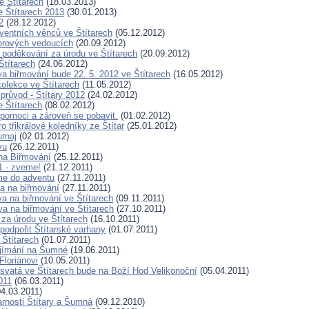
e Štítarech
(18.03.2013)
 Štítarech 2013
(30.01.2013)
2
(28.12.2012)
ventních věnců ve Štítarech
(05.12.2012)
orových vedoucích
(20.09.2012)
 poděkování za úrodu ve Štítarech
(20.09.2012)
Štítarech
(24.06.2012)
va biřmování bude 22. 5. 2012 ve Štítarech
(16.05.2012)
olekce ve Štítarech
(11.05.2012)
průvod - Štítary 2012
(24.02.2012)
 Štítarech
(08.02.2012)
 pomoci a zároveň se pobavit.
(01.02.2012)
o třikrálové koledníky ze Štítar
(25.01.2012)
urnaj
(02.01.2012)
vu
(26.12.2011)
 na Biřmování
(25.12.2011)
1 - zveme!
(21.12.2011)
sme do adventu
(27.11.2011)
va na biřmování
(27.11.2011)
va na biřmování ve Štítarech
(09.11.2011)
va na biřmování ve Štítarech
(27.10.2011)
za úrodu ve Štítarech
(16.10.2011)
podpořit Štítarské varhany
(01.07.2011)
 Štítarech
(01.07.2011)
řijímání na Šumné
(19.06.2011)
Floriánovi
(10.05.2011)
svatá ve Štítarech bude na Boží Hod Velikonoční
(05.04.2011)
011
(06.03.2011)
4.03.2011)
arnosti Štítary a Šumná
(09.12.2010)