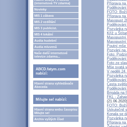
Příprava na
(internetová TV zdarma)
Poděkování 
Novinky
FOTO: Boží 
MIS 1 zábava
Příprava na
Masopust 20
MIS 2 vzdělání
Poděkování 
MIS 3 publicist.
Pozvánka na
Kříž u Štít
MIS 4 lokální
Masopustní 
Audia hudební
Masopustní 
Poutní mše s
Audia mluvená
Pozvání na 
Naše další internetové
Foto: Podzi
televize zdarma...
Poděkování 
Foto ze sla
Mše svatá v
ABCD.fatym.com
V neděli 24
nabízí:
Pozvánka n
Poděkování 
Hlavní strana vyhledávače
Cesta světl
Abeceda
Poděkování 
Brigáda na f
FKL - Zahaj
Milujte se! nabízí:
(21.06.2020
FOTO: Boží 
Uskutečnil 
Hlavní strana webu časopisu
Milujte se!
Konala se da
Pozvánka na
Archiv vyšlých čísel
Příprava na
Žehnání var