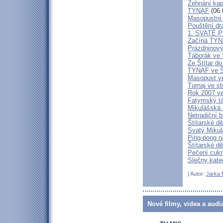
Žehnání kap
TYNAF
(06.
Masopustní 
Pouštění dr
1. SVATÉ 
Začíná TYN
Prázdninový
Táborák ve 
Ze Štítar d
TYNAF ve Š
Masopust ve
Turnaj ve st
Rok 2007 ve 
Fatymský t
Mikulášská 
Netradiční 
Štítarské dě
Svatý Mikul
Ping-pong na
Štítarské dě
Pečení cukr
Slečny kate
| Autor:
Jarka 
Nové filmy, videa a audi