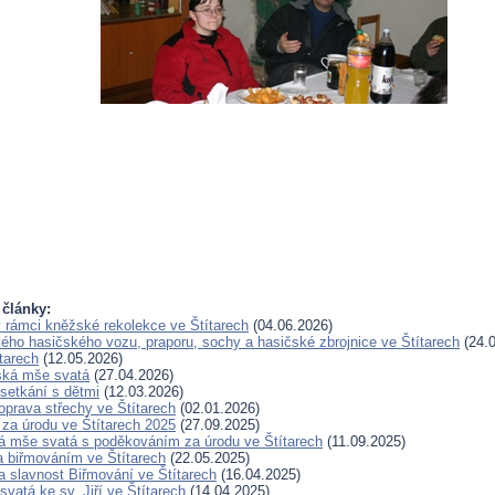
 články:
 rámci kněžské rekolekce ve Štítarech
(04.06.2026)
ého hasičského vozu, praporu, sochy a hasičské zbrojnice ve Štítarech
(24.0
tarech
(12.05.2026)
ská mše svatá
(27.04.2026)
 setkání s dětmi
(12.03.2026)
prava střechy ve Štítarech
(02.01.2026)
za úrodu ve Štítarech 2025
(27.09.2025)
 mše svatá s poděkováním za úrodu ve Štítarech
(11.09.2025)
a biřmováním ve Štítarech
(22.05.2025)
 slavnost Biřmování ve Štítarech
(16.04.2025)
vatá ke sv. Jiří ve Štítarech
(14.04.2025)