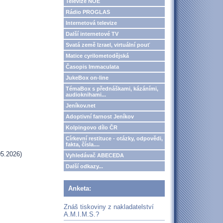
Televize NOE
Rádio PROGLAS
Internetová televize
Další internetové TV
Svatá země Izrael, virtuální pouť
Matice cyrilometodějská
Časopis Immaculata
JukeBox on-line
TémaBox s přednáškami, kázáními,
audioknihami...
Jeníkov.net
Adoptivní farnost Jeníkov
Kolpingovo dílo ČR
Církevní restituce - otázky, odpovědi,
fakta, čísla....
5.2026)
Vyhledávač ABECEDA
Další odkazy...
Anketa:
Znáš tiskoviny z nakladatelství
A.M.I.M.S.?