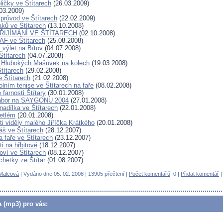
ličky ve Štítarech
(26.03.2009)
03.2009)
průvod ve Štítarech
(22.02.2009)
aků ve Štítarech
(13.10.2008)
PŘIJÍMÁNÍ VE ŠTÍTARECH
(02.10.2008)
AF ve Štítarech
(25.08.2008)
 výlet na Bítov
(04.07.2008)
Štítarech
(04.07.2008)
o Hlubokých Mašůvek na kolech
(19.03.2008)
títarech
(29.02.2008)
 Štítarech
(21.02.2008)
olním tenise ve Štítarech na faře
(08.02.2008)
farnosti Štítary
(30.01.2008)
ábor na SAYGONU 2004
(27.01.2008)
nadílka ve Štítarech
(22.01.2008)
betlém
(20.01.2008)
ti viděly malého Jiříčka Krátkého
(20.01.2008)
áš ve Štítarech
(28.12.2007)
 faře ve Štítarech
(23.12.2007)
ti na hřbitově
(18.12.2007)
oví ve Štítarech
(08.12.2007)
chetky ze Štítar
(01.08.2007)
Malcová
| Vydáno dne 05. 02. 2008 | 13905 přečtení |
Počet komentářů
: 0 |
Přidat komentář
a (mp3) pro vás: