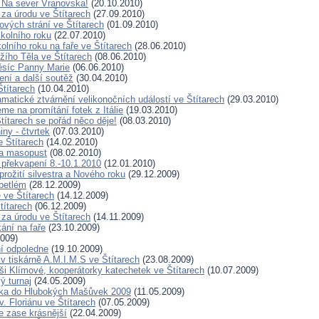
 Na sever Vranovska!
(20.10.2010)
za úrodu ve Štítarech
(27.09.2010)
ových strání ve Štítarech
(01.09.2010)
kolního roku
(22.07.2010)
olního roku na faře ve Štítarech
(28.06.2010)
žího Těla ve Štítarech
(08.06.2010)
ěsíc Panny Marie
(06.06.2010)
ení a další soutěž
(30.04.2010)
Štítarech
(10.04.2010)
matické ztvárnění velikonočních událostí ve Štítarech
(29.03.2010)
me na promítání fotek z Itálie
(19.03.2010)
títarech se pořád něco děje!
(08.03.2010)
iny - čtvrtek
(07.03.2010)
 Štítarech
(14.02.2010)
a masopust
(08.02.2010)
 překvapení 8.-10.1.2010
(12.01.2010)
rožití silvestra a Nového roku
(29.12.2009)
betlém
(28.12.2009)
 ve Štítarech
(14.12.2009)
títarech
(06.12.2009)
za úrodu ve Štítarech
(14.11.2009)
ání na faře
(23.10.2009)
009)
ní odpoledne
(19.10.2009)
 v tiskárně A.M.I.M.S ve Štítarech
(23.08.2009)
ši Klímové, kooperátorky katechetek ve Štítarech
(10.07.2009)
ý turnaj
(24.05.2009)
ďka do Hlubokých Mašůvek 2009
(11.05.2009)
. Floriánu ve Štítarech
(07.05.2009)
e zase krásnější
(22.04.2009)