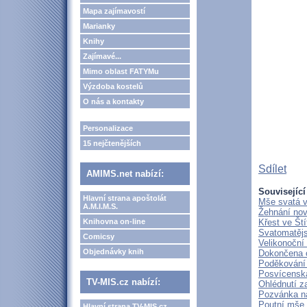
Mapa zajímavostí
Marianky
Knihy
Zajímavé...
Mimo oblast FATYMu
Výzdoba kostelů
O nás a kontakty
Personalizace
15 nejčtenějších
Sdílet
AMIMS.net nabízí:
Související
Hlavní strana apoštolát
Mše svatá v
A.M.I.M.S.
Žehnání nov
Knihovna on-line
Křest ve Ští
Svatomatěj
Comicsy
Velikonoční
Objednávky knih
Dokončena o
Poděkování 
Posvícenská
TV-MIS.cz nabízí:
Ohlédnutí z
Pozvánka na
Poutní mše s
Hlavní strana TV-MIS.cz