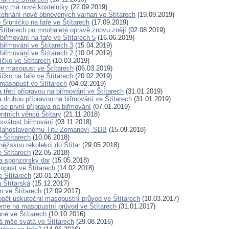
tary má nové kostelníky
(22.09.2019)
žehnání nově obnovených varhan ve Štítarech
(19.09.2019)
 Sluníčko na faře ve Štítarech
(17.09.2019)
Štítarech po mnohaleté opravě znovu znějí
(02.08.2019)
biřmování na faře ve Štítarech 5
(16.06.2019)
 biřmování ve Štítarech 3
(15.04.2019)
 biřmování ve Štítarech 2
(10.04.2019)
íčko ve Štítarech
(10.03.2019)
se masopust ve Štítarech
(06.03.2019)
íčko na faře ve Štítarech
(20.02.2019)
masopust ve Štítarech
(04.02.2019)
 třetí přípravou na biřmování ve Štítarech
(31.01.2019)
a druhou přípravou na biřmování ve Štítarech
(31.01.2019)
 se první příprava na biřmování
(07.01.2019)
ntních věnců Štítary
(21.11.2018)
 svátost biřmování
(03.11.2018)
blahoslavenému Titu Zemanovi, SDB
(15.09.2018)
e Štítarech
(10.06.2018)
ěžskou rekolekci do Štítar
(29.05.2018)
e Štítarech
(22.05.2018)
a sponzorský dar
(15.05.2018)
opust ve Štítarech
(14.02.2018)
 Štítarech
(20.01.2018)
 Štítarská
(15.12.2017)
n ve Štítarech
(12.09.2017)
opět uskutečnil masopustní průvod ve Štítarech
(10.03.2017)
me na masopustní průvod ve Štítarech
(31.01.2017)
ané ve Štítarech
(10.10.2016)
 mše svatá ve Štítarech
(29.08.2016)