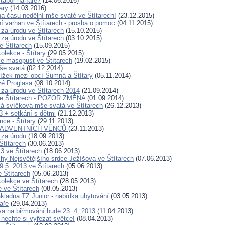
tábor na faře?
(14.06.2016)
ary
(14.03.2016)
a času nedělní mše svaté ve Štítarech!
(23.12.2015)
í varhan ve Štítarech - prosba o pomoc
(04.11.2015)
za úrodu ve Štítarech
(15.10.2015)
za úrodu ve Štítarech
(03.10.2015)
e Štítarech
(15.09.2015)
olekce - Štítary
(29.05.2015)
se masopust ve Štítarech
(19.02.2015)
še svatá
(02.12.2014)
ížek mezi obcí Šumná a Štítary
(05.11.2014)
vé Proglasa
(08.10.2014)
za úrodu ve Štítarech 2014
(21.09.2014)
ve Štítarech - POZOR ZMĚNA
(01.09.2014)
ká svíčková mše svatá ve Štítarech
(26.12.2013)
3 + setkání s dětmi
(21.12.2013)
ce - Štítary
(29.11.2013)
 ADVENTNÍCH VĚNCŮ
(23.11.2013)
 za úrodu
(18.09.2013)
Štítarech
(30.06.2013)
3 ve Štítarech
(18.06.2013)
hy Nejsvětějšího srdce Ježíšova ve Štítarech
(07.06.2013)
9.5. 2013 ve Štítarech
(05.06.2013)
e Štítarech
(05.06.2013)
olekce ve Štítarech
(28.05.2013)
 ve Štítarech
(08.05.2013)
kladna TZ Junior - nabídka ubytování
(03.05.2013)
aře
(29.04.2013)
ava na biřmování bude 23. 4. 2013
(11.04.2013)
 nechte si vyřezat světce!
(08.04.2013)