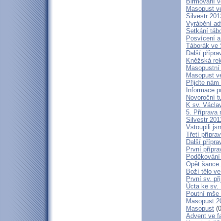
Biřmování v
Masopust ve
Silvestr 201
Vyrábění ad
Setkání táb
Posvícení a
Táborák ve 
Další přípra
Kněžská rek
Masopustní 
Masopust ve
Přijďte nám
Informace pr
Novoroční t
K sv. Václa
5. Příprava
Silvestr 201
Vstoupili j
Třetí přípra
Další přípra
První přípra
Poděkování 
Opět šance 
Boží tělo ve
První sv. p
Úcta ke sv. 
Poutní mše 
Masopust 2
Masopust
(0
Advent ve f