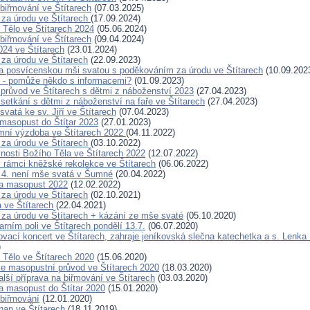
 biřmování ve Štítarech
(07.03.2025)
za úrodu ve Štítarech
(17.09.2024)
Tělo ve Štítarech 2024
(05.06.2024)
 biřmování ve Štítarech
(09.04.2024)
24 ve Štítarech
(23.01.2024)
za úrodu ve Štítarech
(22.09.2023)
 posvícenskou mši svatou s poděkováním za úrodu ve Štítarech
(10.09.202
ar - pomůže někdo s informacemi?
(01.09.2023)
průvod ve Štítarech s dětmi z náboženství 2023
(27.04.2023)
setkání s dětmi z náboženství na faře ve Štítarech
(27.04.2023)
vatá ke sv. Jiří ve Štítarech
(07.04.2023)
masopust do Štítar 2023
(27.01.2023)
mní výzdoba ve Štítarech 2022
(04.11.2022)
za úrodu ve Štítarech
(03.10.2022)
vnosti Božího Těla ve Štítarech 2022
(12.07.2022)
 rámci kněžské rekolekce ve Štítarech
(06.06.2022)
. 4. není mše svatá v Šumné
(20.04.2022)
a masopust 2022
(12.02.2022)
za úrodu ve Štítarech
(02.10.2021)
a ve Štítarech
(22.04.2021)
za úrodu ve Štítarech + kázání ze mše svaté
(05.10.2020)
arním poli ve Štítarech pondělí 13.7.
(06.07.2020)
ovací koncert ve Štítarech, zahraje jeníkovská slečna katechetka a s. Lenka
)
Tělo ve Štítarech 2020
(15.06.2020)
se masopustní průvod ve Štítarech 2020
(18.03.2020)
lší příprava na biřmování ve Štítarech
(03.03.2020)
 masopust do Štítar 2020
(15.01.2020)
 biřmování
(12.01.2020)
han ve Štítarech
(18.11.2019)