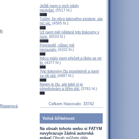
Ještě jsem o nich nikdy
neslyšel.
(5517 hl.)
Tuším, že něco takového existuje, ale
nic víc.
(4565 hl.)
3)
Už jsem měl některé tyto tiskoviny v
ruce.
(6533 hl.)
Popravdě, vůbec mě
nezaujaly.
(4102 hl.)
Něco málo jsem přečetl a líbilo se mi
to.
(4377 hl.)
Tyto tiskoviny čtu pravidelně a jsem
za ně rád.
(4887 hl.)
Nejen je čtu, ale také si je
objednávám a šířím dál.
(3761 hl.)
Celkem hlasovalo: 33742
 Ripperová
Volná šiřitelnost:
Na obsah tohoto webu si FATYM
nevyhrazuje žádná autorská
práva!
Obsah můžete dále