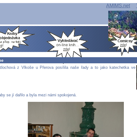
AMIMS.net
me
lochová z Vlkoše u Přerova posílila naše řady a to jako katechetka ve
aby se jí dařilo a byla mezi námi spokojená.