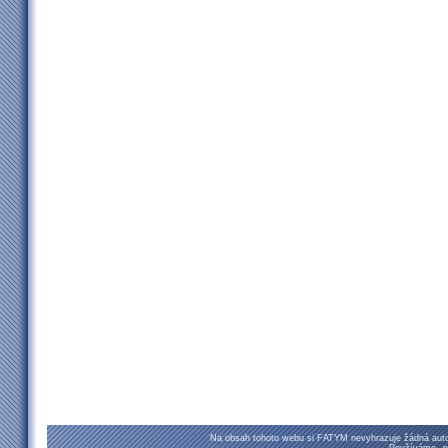
Na obsah tohoto webu si FATYM nevyhrazuje žádná autor
Používáme
p