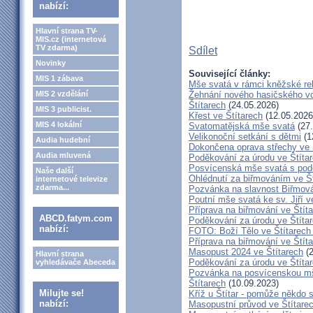
nabízí:
Hlavní strana TV-
MIS.cz (internetová
TV zdarma)
Sdílet
Novinky
Související články:
MIS 1 zábava
Mše svatá v rámci kněžské re
MIS 2 vzdělání
Žehnání nového hasičského vo
Štítarech
(24.05.2026)
MIS 3 publicist.
Křest ve Štítarech
(12.05.2026
MIS 4 lokální
Svatomatějská mše svatá
(27.
Velikonoční setkání s dětmi
(1
Audia hudební
Dokončena oprava střechy ve 
Audia mluvená
Poděkování za úrodu ve Štíta
Posvícenská mše svatá s pod
Naše další
Ohlédnutí za biřmováním ve Š
internetové televize
zdarma...
Pozvánka na slavnost Biřmová
Poutní mše svatá ke sv. Jiří v
Příprava na biřmování ve Štít
ABCD.fatym.com
Poděkování za úrodu ve Štíta
nabízí:
FOTO: Boží Tělo ve Štítarech
Příprava na biřmování ve Štít
Masopust 2024 ve Štítarech
(2
Hlavní strana
Poděkování za úrodu ve Štíta
vyhledávače Abeceda
Pozvánka na posvícenskou mš
Štítarech
(10.09.2023)
Milujte se!
Kříž u Štítar - pomůže někdo 
nabízí:
Masopustní průvod ve Štítare