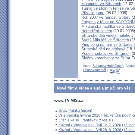
Masopust ve Štítarech
(21.02.
Turnaj ve stolním tenise ve Št
Přivítali jsme
(05.02.2008)
Rok 2007 ve farnosti Štítary
(3
Fatymský tábor na SAYGONU
Mikulášská nadílka ve Štítare
Netradiční betlém
(20.01.2008)
Štítarské děti viděly malého J
Svatý Mikuláš ve Štítarech
(28
Ping-pong na faře ve Štítarech
Štítarské děti na hřbitově
(18.1
Pečení cukroví ve Štítarech
(0
Slečny katechetky ze Štítar
(0
| Autor:
Bohumila Hubáčková
| Vydán
|
Přidat komentář
|
Nové filmy, videa a audia (mp3) pro vás:
www.TV-MIS.cz
::
Svatý Patriku (píseň)
::
Velehradská hymna 2026 (Hej, vzhůru poutníci
::
Litanie ke sv. Františkovi z Assisi ()
::
Kázání z Vranova nad Dyjí 12. 7. 2026 (15. ne
::
Kázání z Vranova nad Dyjí 28. 6. 2026 (13. ne