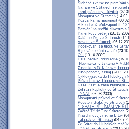
Srdečně zveme na promítání fo
Na faře ve Štítarech se pořád 
Jarní prázdniny - čtvrtek
(07.0
Masopust ve Štítarech
(14.02.
Pozvánka na masopust
(08.02
Víkend plný překvapení 8.-10.
Pozvání na prožití silvestra a
Panenkový betlém
(28.12.2009
Další neděle ve Štítarech
(14.
Advent ve Štítarech
(06.12.20
Poděkování za úrodu ve Štíta
Říjnová setkání na faře
(23.10
Oči
(19.10.2009)
Další nedělní odpoledne
(19.10
"Novinářka" v tiskárně A.M.I.M
Z deníku Míši Klímové, kooper
Ping-pongový turnaj
(24.05.20
Cyklovyjížďka do Hlubokých 
Průvod ke sv. Floriánu ve Štít
Naše vlast je zase krásnější
(2
Žehnání kapličky ve Štítarech
TYNAF
(06.03.2009)
Masopustní průvod ve Štítare
Pouštění draků ve Štítarech
(1
1. SVATÉ PŘIJÍMÁNÍ VE ŠT
Začíná TYNAF ve Štítarech
(2
Prázdninový výlet na Bítov
(04
Táborák ve Štítarech
(04.07.2
Ze Štítar do Hlubokých Mašův
TYNAF ve Štítarech
(29.02.20