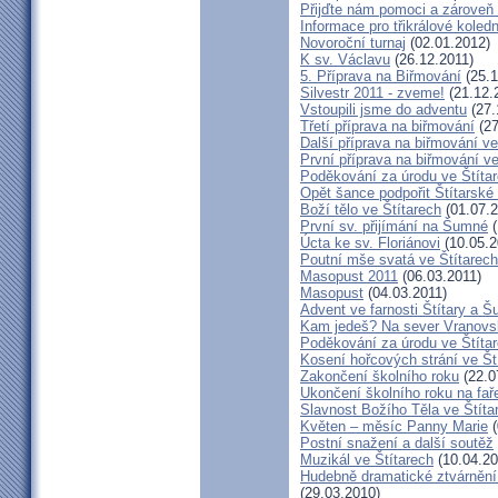
Přijďte nám pomoci a zároveň 
Informace pro třikrálové koledn
Novoroční turnaj
(02.01.2012)
K sv. Václavu
(26.12.2011)
5. Příprava na Biřmování
(25.1
Silvestr 2011 - zveme!
(21.12.
Vstoupili jsme do adventu
(27.
Třetí příprava na biřmování
(27
Další příprava na biřmování ve
První příprava na biřmování ve
Poděkování za úrodu ve Štíta
Opět šance podpořit Štítarské
Boží tělo ve Štítarech
(01.07.2
První sv. přijímání na Šumné
(
Úcta ke sv. Floriánovi
(10.05.2
Poutní mše svatá ve Štítarec
Masopust 2011
(06.03.2011)
Masopust
(04.03.2011)
Advent ve farnosti Štítary a 
Kam jedeš? Na sever Vranovs
Poděkování za úrodu ve Štíta
Kosení hořcových strání ve Št
Zakončení školního roku
(22.0
Ukončení školního roku na fař
Slavnost Božího Těla ve Štíta
Květen – měsíc Panny Marie
(
Postní snažení a další soutěž
Muzikál ve Štítarech
(10.04.20
Hudebně dramatické ztvárnění 
(29.03.2010)