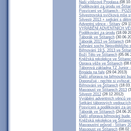
Naši vítězové Proglasa
(08.10
Poděkování za úrodu ve Štíta
Posvícení ve Štítarech - P
Silvestrovská svíčková mše sv
Silvestr 2013 + setkání s dětm
Adventní věnce - Štítary
(29.1
VYRÁBĚNÍ ADVENTNÍCH V
Poděkování za úrodu
(18.09.2
Táborák ve Štítarech
(30.06.2
Táborák 2013 ve Štítarech
(18
Žehnání sochy Nejsvětějšího s
Biřmování 19.5. 2013 ve Štíta
Boží Tělo ve Štítarech
(05.06.
Kněžská rekolekce ve Štítare
Oprava věže ve Štítarech
(08.
Táborová základna TZ Junior -
Brigáda na faře
(29.04.2013)
Další příprava na biřmování bu
Doporučuji - nechte si vyřezat
Biřmování ve Štítarech
(18.03
Masopust ve Štítarech 2013
(3
Silvestr 2012
(28.12.2012)
Vyrábění adventních věnců ve
Setkání táborových vedoucích
Posvícení a poděkování za úro
Táborák ve Štítarech
(24.06.2
Další příprava biřmování bude 
Kněžská rekolekce ve Štítare
Masopustní průvod - Štítary 2
Masopust ve Štítarech
(08.02.