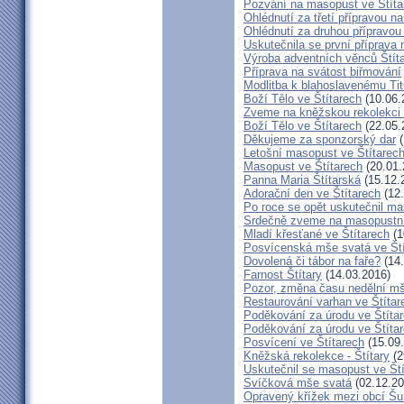
Pozvání na masopust ve Štíta
Ohlédnutí za třetí přípravou n
Ohlédnutí za druhou přípravou
Uskutečnila se první příprava 
Výroba adventních věnců Štít
Příprava na svátost biřmování
Modlitba k blahoslavenému T
Boží Tělo ve Štítarech
(10.06.
Zveme na kněžskou rekolekci 
Boží Tělo ve Štítarech
(22.05.
Děkujeme za sponzorský dar
(
Letošní masopust ve Štítarec
Masopust ve Štítarech
(20.01.
Panna Maria Štítarská
(15.12.
Adorační den ve Štítarech
(12.
Po roce se opět uskutečnil ma
Srdečně zveme na masopustní
Mladí křesťané ve Štítarech
(1
Posvícenská mše svatá ve Ští
Dovolená či tábor na faře?
(14.
Farnost Štítary
(14.03.2016)
Pozor, změna času nedělní mš
Restaurování varhan ve Štítar
Poděkování za úrodu ve Štíta
Poděkování za úrodu ve Štíta
Posvícení ve Štítarech
(15.09
Kněžská rekolekce - Štítary
(2
Uskutečnil se masopust ve Št
Svíčková mše svatá
(02.12.20
Opravený křížek mezi obcí Šu