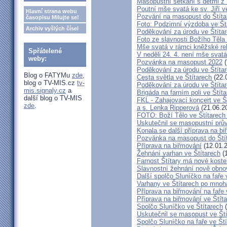
Masopustní setkání s dětmi z 
Poutní mše svatá ke sv. Jiří v
Hlavní strana webu
Pozvání na masopust do Štíta
časopisu Milujte se!
Foto: Podzimní výzdoba ve Št
Archiv vyšlých čísel
Poděkování za úrodu ve Štíta
Foto ze slavnosti Božího Těla
Mše svatá v rámci kněžské re
Spřátelené
V neděli 24. 4. není mše sva
weby:
Pozvánka na masopust 2022
(
Poděkování za úrodu ve Štíta
Blog o FATYMu
zde
,
Cesta světla ve Štítarech
(22.
blog o TV-MIS.cz
tv-
Poděkování za úrodu ve Štíta
mis.signaly.cz
a
Brigáda na farním poli ve Štíta
další blog o TV-MIS
FKL - Zahajovací koncert ve Š
zde
.
a s. Lenka Ripperová
(21.06.2
FOTO: Boží Tělo ve Štítarech
Uskutečnil se masopustní prů
Konala se další příprava na bi
Pozvánka na masopust do Ští
Příprava na biřmování
(12.01.
Žehnání varhan ve Štítarech
(1
Farnost Štítary má nové koste
Slavnostní žehnání nově obno
Další spolčo Sluníčko na faře 
Varhany ve Štítarech po mnoha
Příprava na biřmování na faře 
Příprava na biřmování ve Štít
Spolčo Sluníčko ve Štítarech
(
Uskutečnil se masopust ve Št
Spolčo Sluníčko na faře ve Št