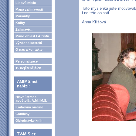
Lidové misie
Tato myšlenka jistě motivova
Mapa zajímavostí
i na této oblasti.
Marianky
Anna Křížová
Knihy
Zajímavé...
Mimo oblast FATYMu
Výzdoba kostelů
O nás a kontakty
Personalizace
15 nejčtenějších
AMIMS.net
nabízí:
Hlavní strana
apoštolát A.M.I.M.S.
Knihovna on-line
Comicsy
Objednávky knih
TV-MIS.cz