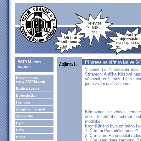
FATYM.com
Příprava na biřmování ve Ští
nabízí:
V pátek 12. 4. proběhla další
Štítarech. Anička Křížová nap
Hlavní strana
věnovali, což může být inspira
www.FATYM.com
ještě zváni další zájemci.
Bude a zveme!
Bohoslužby
Farnosti
Adoptivní farnost
Biřmovanci se zbývali témate
Zpravodaj
víře. Do příštího setkání bu
modlitbě.
Bylo
Kromě jiného bylo zmíněno i v
Foto
1. Čím mi Pán udělal radost?
2. Čím jsem Pánu udělal rados
Hesla
3. Čím jsem dnes zarmoutil P