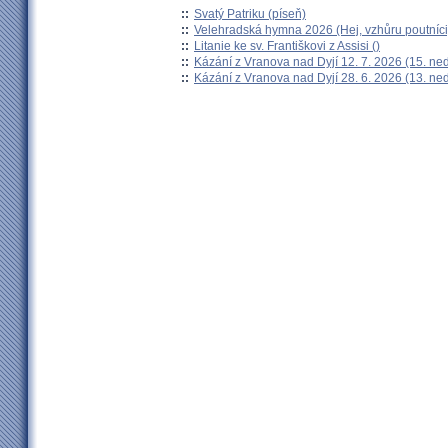
::
Svatý Patriku (píseň)
::
Velehradská hymna 2026 (Hej, vzhůru poutníci
::
Litanie ke sv. Františkovi z Assisi ()
::
Kázání z Vranova nad Dyjí 12. 7. 2026 (15. ne
::
Kázání z Vranova nad Dyjí 28. 6. 2026 (13. ne