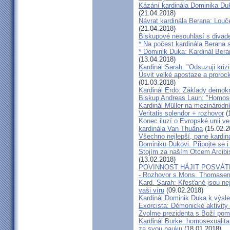
Kázání kardinála Dominika Duky
(21.04.2018)
Návrat kardinála Berana: Lo
(21.04.2018)
Biskupové nesouhlasí s divadel
* Na počest kardinála Berana 
* Dominik Duka: Kardinál Beran
(13.04.2018)
Kardinál Sarah: "Odsuzuji kriz
Úsvit velké apostaze a proroc
(01.03.2018)
Kardinál Erdö: Základy demokra
Biskup Andreas Laun: "Homos
Kardinál Müller na mezinárodní
Veritatis splendor + rozhovor
(
Konec iluzí o Evropské unii ve
kardinála Van Thuâna
(15.02.2
Všechno nejlepší, pane kardiná
Dominiku Dukovi. Připojte se i
Stojím za naším Otcem Arcib
(13.02.2018)
POVINNOST HÁJIT POSVÁT
- Rozhovor s Mons. Thomase
Kard. Sarah: Křesťané jsou ne
vaši víru
(09.02.2018)
Kardinál Dominik Duka k výsl
Exorcista: Démonické aktivity
Zvolme prezidenta s Boží pom
Kardinál Burke: homosexualita
za svou nauku
(18.01.2018)