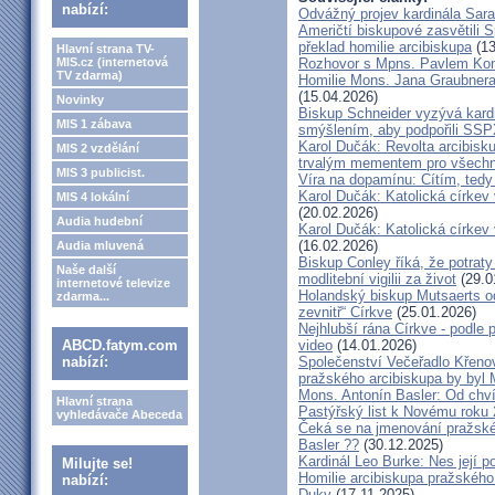
nabízí:
Odvážný projev kardinála Sar
Američtí biskupové zasvětili 
překlad homilie arcibiskupa
(13
Hlavní strana TV-
MIS.cz (internetová
Rozhovor s Mpns. Pavlem Ko
TV zdarma)
Homilie Mons. Jana Graubnera 
(15.04.2026)
Novinky
Biskup Schneider vyzývá kardi
MIS 1 zábava
smýšlením, aby podpořili SS
Karol Dučák: Revolta arcibisk
MIS 2 vzdělání
trvalým mementem pro všechny
MIS 3 publicist.
Víra na dopamínu: Cítím, ted
Karol Dučák: Katolická církev v
MIS 4 lokální
(20.02.2026)
Audia hudební
Karol Dučák: Katolická církev v
(16.02.2026)
Audia mluvená
Biskup Conley říká, že potrat
Naše další
modlitební vigilii za život
(29.0
internetové televize
Holandský biskup Mutsaerts ods
zdarma...
zevnitř“ Církve
(25.01.2026)
Nejhlubší rána Církve - podle
ABCD.fatym.com
video
(14.01.2026)
nabízí:
Společenství Večeřadlo Křeno
pražského arcibiskupa by byl 
Mons. Antonín Basler: Od chvíl
Hlavní strana
Pastýřský list k Novému roku
vyhledávače Abeceda
Čeká se na jmenování pražské
Basler ??
(30.12.2025)
Kardinál Leo Burke: Nes její p
Milujte se!
Homilie arcibiskupa pražského
nabízí:
Duky
(17.11.2025)