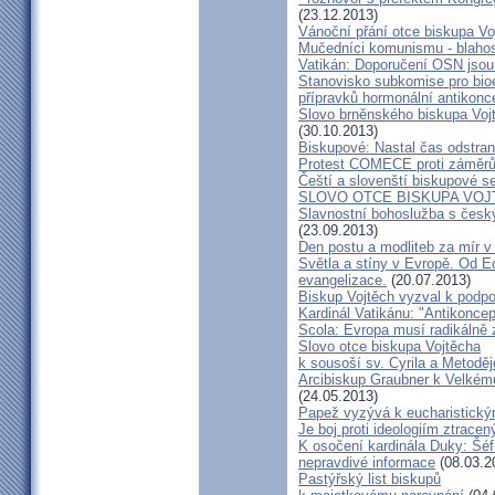
(23.12.2013)
Vánoční přání otce biskupa Vo
Mučedníci komunismu - blahos
Vatikán: Doporučení OSN jsou
Stanovisko subkomise pro bioe
přípravků hormonální antikon
Slovo brněnského biskupa Vojt
(30.10.2013)
Biskupové: Nastal čas odstran
Protest COMECE proti záměr
Čeští a slovenští biskupové s
SLOVO OTCE BISKUPA VOJ
Slavnostní bohoslužba s česk
(23.09.2013)
Den postu a modliteb za mír v 
Světla a stíny v Evropě. Od Ec
evangelizace.
(20.07.2013)
Biskup Vojtěch vyzval k podpoř
Kardinál Vatikánu: "Antikonce
Scola: Evropa musí radikálně z
Slovo otce biskupa Vojtěcha
k sousoší sv. Cyrila a Metodě
Arcibiskup Graubner k Velkém
(24.05.2013)
Papež vyzývá k eucharistick
Je boj proti ideologiím ztracen
K osočení kardinála Duky: Šéf
nepravdivé informace
(08.03.2
Pastýřský list biskupů