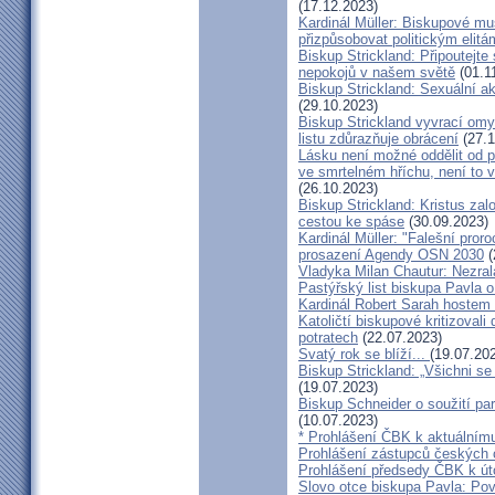
(17.12.2023)
Kardinál Müller: Biskupové mus
přizpůsobovat politickým elitá
Biskup Strickland: Připoutejte
nepokojů v našem světě
(01.1
Biskup Strickland: Sexuální ak
(29.10.2023)
Biskup Strickland vyvrací omyl
listu zdůrazňuje obrácení
(27.1
Lásku není možné oddělit od p
ve smrtelném hříchu, není to 
(26.10.2023)
Biskup Strickland: Kristus zalo
cestou ke spáse
(30.09.2023)
Kardinál Müller: "Falešní pror
prosazení Agendy OSN 2030
(
Vladyka Milan Chautur: Nezra
Pastýřský list biskupa Pavla o
Kardinál Robert Sarah hostem 
Katoličtí biskupové kritizovali
potratech
(22.07.2023)
Svatý rok se blíží...
(19.07.20
Biskup Strickland: „Všichni se
(19.07.2023)
Biskup Schneider o soužití p
(10.07.2023)
* Prohlášení ČBK k aktuálnímu
Prohlášení zástupců českých c
Prohlášení předsedy ČBK k út
Slovo otce biskupa Pavla: Pov