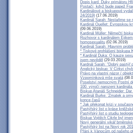
Dopis kard. Duky primátoru Hř
Postačí, když bude papež Fran
Kardinálové a biskupové vydali 
24/2019)
(17.06.2019)
Kardinál Sarah: Nestaňme se m
Kardinál Ouellet: Evropskou k
(09.06.2019)
Kardinál Müller: Němečtí bisk
Rozhovor s kardinálem Eijkem:
homosexualitu
(02.06.2019)
Kardinál Sarah: Hlavním probl
* Tiskové prohlášení biskupa K
* Kardinál Duka: O kauze sexu
jsem nevěděl
(29.03.2019)
Kardnál Sarah: "Dobrý pastýř p
Anglický biskup: V Církvi chybí
Právo na vlastní názor / objek
Vzpomínková mše svatá
(08.0
Poselství nemocným Postní d
100. výročí narození kardinála
Biskup Atanáš Schneider: Dar
Kardinál Burke: 'Zmatek a omy
konce časů
* Jak překonat krizi v současn
Pastýřský list o kráse kněžsk
Pastýřský list o studiu teologi
Biskup Vojtěch Cikrle byl jmen
Nový generální vikář brněnské
Pastýřský list na Nový rok 20
Přání k Vánocům od našeho ot