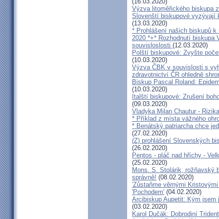
(16.03.2020)
Výzva litoměřického biskupa z
Slovenští biskupové vyzývají 
(13.03.2020)
* Prohlášení našich biskupů k
2020 *+* Rozhodnutí biskupa V
souvisloslosti
(12.03.2020)
Polští biskupové: Zvyšte poče
(10.03.2020)
Výzva ČBK v souvislosti s vy
zdravotnictví ČR ohledně shr
Biskup Pascal Roland: Epidem
(10.03.2020)
Italští biskupové: Zrušení boh
(09.03.2020)
Vladyka Milan Chautur - Rizika
* Příklad z místa vážného o
* Benátský patriarcha chce je
(27.02.2020)
(Z) prohlášení Slovenských b
(26.02.2020)
Pentos - pláč nad hříchy - Ve
(25.02.2020)
Mons. S. Stolárik, rožňavský
správně!
(08.02.2020)
'Zůstaňme věrnými Kristovými 
'Pochodem'
(04.02.2020)
Arcibiskup Aupetit: Kým jsem 
(03.02.2020)
Karol Dučák: Dobrodiní Triden