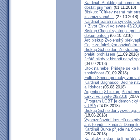
Kardinál: Praktikující homosex
dostat přijímání
(01.11.2018)
Biskup: "Církev nesmí mít str
islamizovaná! ...
(27.10.2018)
Kardinál Sarah na synodě: Odvá
+ Život Cirkvi vo svete 43/201
Biskup Chaput vystoupil proti
dokumentech
(06.10.2018)
Arcibiskup Zvolenský překvapil
Co je za falešným obviněním 
Biskup Schneider: Ze strachu 
preláti prohlášení
(11.09.2018)
Ještě nikdy v historii nebyl s
(04.09.2018)
Útok na nebe: Přidejte se ke k
společnost
(01.09.2018)
Fulton Sheen prorocky varoval 
Kardinál Bagnasco: Jedině náv
a lidskost
(05.08.2018)
Argentinský biskup:,Potrat není
Cirkvi vo svete 28/2018
(20.07
„Program LGBT je démonický út
v USA
(24.06.2018)
Biskup Schneider vysvětluje, 
(18.06.2018)
Vyprazdňování kostelů nezpůso
Jak to vidí... kardinál Domini
Kardinál Burke přijede na Slov
(25.04.2018)
Katolický biskup: čelíme 'děs