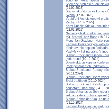
sodomie“, která napadá Církev
Společné prohlášení arcibisk
(21.02.2025)
Stanovisko liturgické komise
Sýpka
(17.02.2025)
Vyjádření Arcibiskupství pra
Váchy.
(17.02.2025)
Karol Dučák: Kritika koncilníc
(02.02.2025)
Německý biskup říká, že „nem
být „šťastní“ bez Boha
(18.01.
Mons Jan Graubner: Naše ze
Kardinál Burke vyzývá katolíky,
představitelé dopustí "odpadnu
Pastýřský list na prahu Vánoc
Biskup Strickland a jáhen Four
svět hroutí
(10.12.2024)
Španělská biskupská konferenc
„mezigeneračních uzdravení“ u
Biskup Strickland: Potraty zů
(20.11.2024)
Biskup Strickland: Jsem vděčn
Srdci Ježíšově
(29.10.2024)
Biskup Strickland: Katolíci jso
hodnotami“ naší víry
(24.10.20
Biskup Athanasius Schneider vy
jediná cesta k Bohu a spáse!
(
Biskup Schneider říká, že úct
(03.10.2024)
Kardinál Burke varuje před „pr