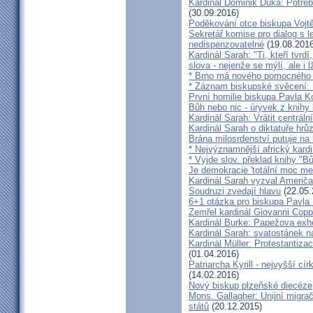
Kardinál Dominik Duka: Potře
(30.09.2016)
Poděkování otce biskupa Vojt
Sekretář komise pro dialog s l
nedispenzovatelné
(19.08.2016
Kardinál Sarah: "Ti, kteří tvrd
slova - nejenže se mýlí, ale i l
* Brno má nového pomocného b
* Záznam biskupské svěcení: B
První homilie biskupa Pavla K
Bůh nebo nic - úryvek z knihy
Kardinál Sarah: Vrátit centrální
Kardinál Sarah o diktatuře hr
Brána milosrdenství putuje na
* Nejvýznamnější africký kardi
* Vyjde slov. překlad knihy "B
Je demokracie 'totální moc me
Kardinál Sarah vyzval Američ
Soudruzi zvedají hlavu
(22.05.
6+1 otázka pro biskupa Pavla
Zemřel kardinál Giovanni Cop
Kardinál Burke: Papežova exh
Kardinál Sarah: svatostánek n
Kardinál Müller: Protestantiza
(01.04.2016)
Patriarcha Kyrill - nejvyšší cí
(14.02.2016)
Nový biskup plzeňské diecéze
Mons. Gallagher: Unijní migrač
států
(20.12.2015)