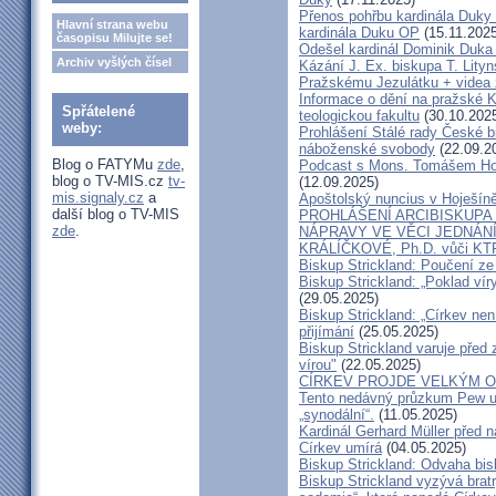
Přenos pohřbu kardinála Duky
Hlavní strana webu
kardinála Duku OP
(15.11.2025
časopisu Milujte se!
Odešel kardinál Dominik Duka 
Archiv vyšlých čísel
Kázání J. Ex. biskupa T. Lity
Pražskému Jezulátku + videa 
Informace o dění na pražské Ka
Spřátelené
teologickou fakultu
(30.10.202
weby:
Prohlášení Stálé rady České b
náboženské svobody
(22.09.2
Blog o FATYMu
zde
,
Podcast s Mons. Tomášem Ho
blog o TV-MIS.cz
tv-
(12.09.2025)
mis.signaly.cz
a
Apoštolský nuncius v Hoješín
další blog o TV-MIS
PROHLÁŠENÍ ARCIBISKUPA
zde
.
NÁPRAVY VE VĚCI JEDNÁNÍ
KRÁLÍČKOVÉ, Ph.D. vůči KT
Biskup Strickland: Poučení 
Biskup Strickland: „Poklad ví
(29.05.2025)
Biskup Strickland: „Církev nen
přijímání
(25.05.2025)
Biskup Strickland varuje před 
vírou"
(22.05.2025)
CÍRKEV PROJDE VELKÝM O
Tento nedávný průzkum Pew uk
„synodální“.
(11.05.2025)
Kardinál Gerhard Müller před 
Církev umírá
(04.05.2025)
Biskup Strickland: Odvaha bi
Biskup Strickland vyzývá bratry