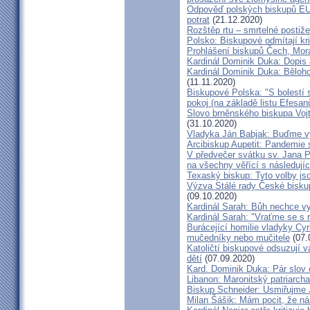
Odpověď polských biskupů EU p
potrat
(21.12.2020)
Rozštěp rtu – smrtelné postiž
Polsko: Biskupové odmítají kr
Prohlášení biskupů Čech, Mor
Kardinál Dominik Duka: Dopis
Kardinál Dominik Duka: Běloh
(11.11.2020)
Biskupové Polska: "S bolestí 
pokoj (na základě listu Efesa
Slovo brněnského biskupa Vojt
(31.10.2020)
Vladyka Ján Babjak: Buďme vy
Arcibiskup Aupetit: Pandemie s
V předvečer svátku sv. Jana Pa
na všechny věřící s následují
Texaský biskup: Tyto volby jso
Výzva Stálé rady České bisku
(09.10.2020)
Kardinál Sarah: Bůh nechce vy
Kardinál Sarah: "Vraťme se s r
Burácející homilie vladyky Cyri
mučedníky nebo mučitele
(07.
Katoličtí biskupové odsuzují v
dětí
(07.09.2020)
Kard. Dominik Duka: Pár slov 
Libanon: Maronitský patriarch
Biskup Schneider: Usmiřujme J
Milan Šášik: Mám pocit, že n