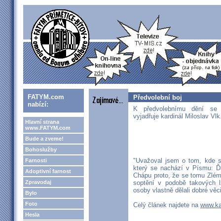
FATYM.com
Předvolební boj
nabízí:
K předvolebnímu dění s
vyjadřuje kardinál Miloslav Vlk
Hlavní strana
www.FATYM.com
Bude a zveme!
Bohoslužby
"Uvažoval jsem o tom, kde s
Farnosti
který se nachází v Písmu: Ďá
Adoptivní farnost
Chápu proto, že se tomu Zlému
Zpravodaj
soptění v podobě takových l
osoby vlastně dělali dobré věci
Bylo
Foto
Celý článek najdete na
www.ka
Hesla