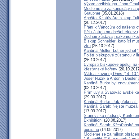
Výzva arcibiskupa. Jana Grau
Modleme se za kandidáty na pr
Graubner
(05.01.2018)
Apoštol Kristův Arcibiskup Ful
(28.12.2017)
Přání k Vánocům od našeho ot
Pět nástrah na dnešní církev (
Zednáři zůstávají exkomunikova
Biskup Schneider: katolíci mus
víru
(26.10.2017)
Kardinál Müller: Luther jednal
Polští biskupové zůstanou v li
(26.10.2017)
Evropští biskupové apelují na 
křesťanské kořeny
(20.10.2017
(Aktualizováno) Dnes (14. 10.)
Josef Nuzík a Antonín Basler
Kardinál Burke byl znovujmen
(03.10.2017)
Přímluvy a Svatováclavské káz
(29.09.2017)
Kardinál Burke: Jak překonat 
Kardinál Sarah: Nejste muzeální
(17.09.2017)
Stanovisko předsedy Konfere
Exhibition:
(20.08.2017)
Kardinál Sarah: Křesťanské ro
egoismu
(14.08.2017)
Modleme se za milost obrácení
* Benedikt XVI. vzpomíná na k