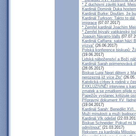
* Z duchovní závěti kard. Mei
Kardinál Dominik Duka hoste
Kardinál Burke: Doufám, že bud
Kardinál Turkson: Takto to dál
imigrace
(07.07.2017)
* Zemřel kardinál Joachim Mei
* Zemřel bývalý vatikánský ti
Joaquin Navarro-Valls
(07.07.2
Kardinál Caffarra: satan hází B
výzva"
(26.06.2017)
Polská konference biskupů: Žá
(19.06.2017)
Lidská náboženství a Boží ná
Kardinál Sarah pojmenovává dik
(28.05.2017)
Biskup Luigi Negri dětem z Ma
nerozezná již více Zlo"
(26.05.
Katolická církev k rodině v če
EXKLUZIVNĚ! interview s kar
zmatek a se zmatkem přijde ro
Papežův vyslanec kritizuje úsi
Přípravný dokument XV. řádné
(19.04.2017)
Kardinál Sarah: Benedikt XVI
Muži minulosti a muži budoucno
Kardinál Vlk odešel
(22.03.201
Biskup Schneider: Pokud mi bi
odmítnout"
(21.03.2017)
Rekviem za kardinála Milosla