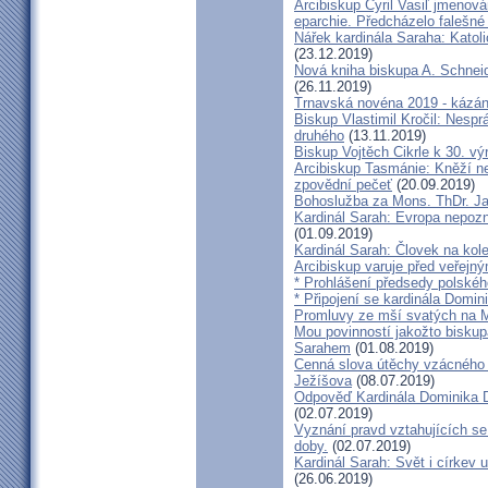
Arcibiskup Cyril Vasiľ jmenov
eparchie. Předcházelo falešné
Nářek kardinála Saraha: Katoli
(23.12.2019)
Nová kniha biskupa A. Schneid
(26.11.2019)
Trnavská novéna 2019 - kázá
Biskup Vlastimil Kročil: Nesp
druhého
(13.11.2019)
Biskup Vojtěch Cikrle k 30. v
Arcibiskup Tasmánie: Kněží n
zpovědní pečeť
(20.09.2019)
Bohoslužba za Mons. ThDr. Ja
Kardinál Sarah: Evropa nepozn
(01.09.2019)
Kardinál Sarah: Človek na kol
Arcibiskup varuje před veřejn
* Prohlášení předsedy polskéh
* Připojení se kardinála Domi
Promluvy ze mší svatých na Ml
Mou povinností jakožto biskup
Sarahem
(01.08.2019)
Cenná slova útěchy vzácného 
Ježíšova
(08.07.2019)
Odpověď Kardinála Dominika D
(02.07.2019)
Vyznání pravd vztahujících se
doby.
(02.07.2019)
Kardinál Sarah: Svět i církev u
(26.06.2019)