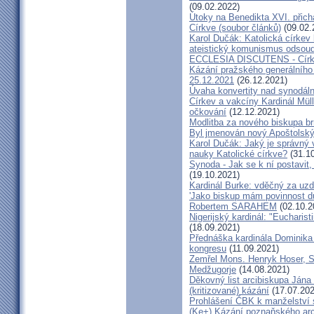
(09.02.2022)
Útoky na Benedikta XVI. přichá
Církve (soubor článků)
(09.02.
Karol Dučák: Katolická círke
ateistický komunismus odsoud
ECCLESIA DISCUTENS - Církev
Kázání pražského generálního 
25.12.2021
(26.12.2021)
Úvaha konvertity nad synodáln
Církev a vakcíny Kardinál Müll
očkování
(12.12.2021)
Modlitba za nového biskupa b
Byl jmenován nový Apoštolský 
Karol Dučák: Jaký je správný 
nauky Katolické církve?
(31.10
Synoda - Jak se k ní postavit, 
(19.10.2021)
Kardinál Burke: vděčný za uzd
'Jako biskup mám povinnost dů
Robertem SARAHEM
(02.10.2
Nigerijský kardinál: "Eucharis
(18.09.2021)
Přednáška kardinála Dominika
kongresu
(11.09.2021)
Zemřel Mons. Henryk Hoser, SA
Medžugorje
(14.08.2021)
Děkovný list arcibiskupa Ján
(kritizované) kázání
(17.07.202
Prohlášení ČBK k manželství 
(Ke+) Kázání poznaňského arc