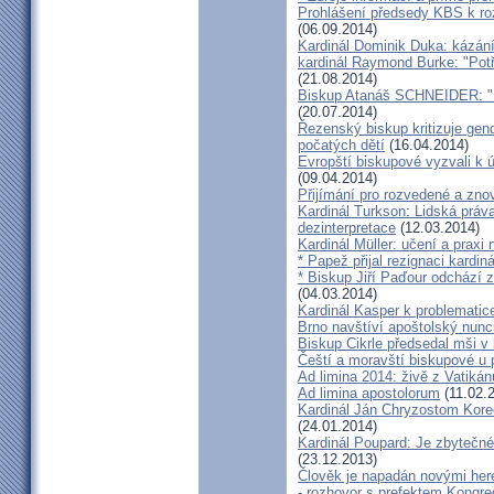
Prohlášení předsedy KBS k ro
(06.09.2014)
Kardinál Dominik Duka: kázání
kardinál Raymond Burke: "Pot
(21.08.2014)
Biskup Atanáš SCHNEIDER: "Na
(20.07.2014)
Řezenský biskup kritizuje gen
počatých dětí
(16.04.2014)
Evropští biskupové vyzvali k 
(09.04.2014)
Přijímání pro rozvedené a zn
Kardinál Turkson: Lidská práva 
dezinterpretace
(12.03.2014)
Kardinál Müller: učení a praxi 
* Papež přijal rezignaci kardin
* Biskup Jiří Paďour odchází 
(04.03.2014)
Kardinál Kasper k problemati
Brno navštíví apoštolský nun
Biskup Cikrle předsedal mši v 
Čeští a moravští biskupové u 
Ad limina 2014: živě z Vatik
Ad limina apostolorum
(11.02.
Kardinál Ján Chryzostom Kore
(24.01.2014)
Kardinál Poupard: Je zbytečné 
(23.12.2013)
Člověk je napadán novými he
- rozhovor s prefektem Kongre