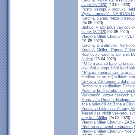
Kardinál Napier ostře kritizuje
svete 28/2020)
(13.07.2020)
Postoj biskupů k produkci nakl
Výzva kardinálů - VERITAS L
Kardinál Sarah: Nelze přistoup
(04.05.2020)
Biskup: Vlády používají covid-
svete 18/2020
(02.05.2020)
Vladyka Milan Chautur - KVĚT
(01.05.2020)
Kardinál Brandmüller: Velikon
Kardinál Müller: "Pánem Církve
Rozhovor: Kardinál Dominik 
(video)
(26.04.2020)
* O tom zda se katolíci (zvláš
obvinění a propuštění kardinál
* Plačící kardinál Comastri při
modlete se se svým lidem sva
Církev a Velikonoce v době p
Rozhovor s kardinálem Domin
Pozdrav brněnského biskupa M
Velikonoční výzva českých a
Mons. Ján Orosch: Nedejme se 
zcela odloučili od Boha a Církv
Poselství biskupa z Astany M
'Nastal čas vložit veškerou sv
víry kdl. Müller
(25.03.2020)
Vladyka Milan Chautur - ZÁ
Půst na zastavení koronaviru
(
Vladyka Milan Chautur - Noe p