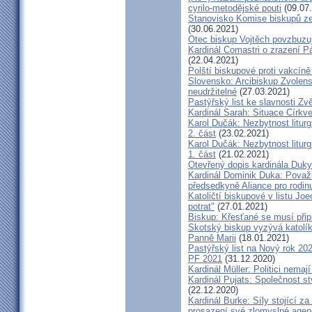
cyrilo-metodějské pouti
(09.07
Stanovisko Komise biskupů zem
(30.06.2021)
Otec biskup Vojtěch povzbuzu
Kardinál Comastri o zrazení 
(22.04.2021)
Polští biskupové proti vakcíně
Slovensko: Arcibiskup Zvolens
neudržitelné
(27.03.2021)
Pastýřský list ke slavnosti Z
Kardinál Sarah: Situace Církve
Karol Dučák: Nezbytnost litur
2. část
(23.02.2021)
Karol Dučák: Nezbytnost litur
1. část
(21.02.2021)
Otevřený dopis kardinála Duky
Kardinál Dominik Duka: Považu
předsedkyně Aliance pro rodin
Katoličtí biskupové v listu Jo
potrat"
(27.01.2021)
Biskup: Křesťané se musí přip
Skotský biskup vyzývá katolík
Panně Marii
(18.01.2021)
Pastýřský list na Nový rok 20
PF 2021
(31.12.2020)
Kardinál Müller: Politici nema
Kardinál Pujats: Společnost st
(22.12.2020)
Kardinál Burke: Síly stojící 
prosazení své zlomyslné agend