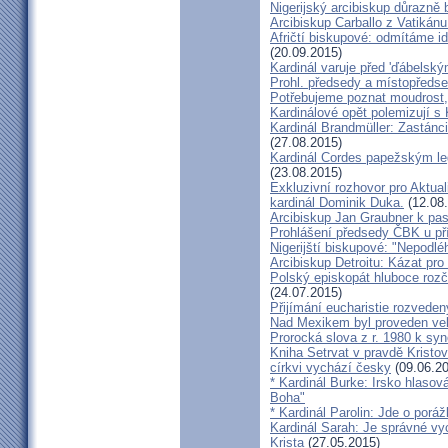
Nigerijský arcibiskup důrazně 
Arcibiskup Carballo z Vatikánu
Afričtí biskupové: odmítáme i
(20.09.2015)
Kardinál varuje před 'ďábelsk
Prohl. předsedy a místopředse
Potřebujeme poznat moudrost, 
Kardinálové opět polemizují s
Kardinál Brandmüller: Zastánci
(27.08.2015)
Kardinál Cordes papežským l
(23.08.2015)
Exkluzivní rozhovor pro Aktual
kardinál Dominik Duka.
(12.08
Arcibiskup Jan Graubner k pa
Prohlášení předsedy ČBK u pří
Nigerijští biskupové: "Nepodl
Arcibiskup Detroitu: Kázat pro
Polský episkopát hluboce rozča
(24.07.2015)
Přijímání eucharistie rozveden
Nad Mexikem byl proveden ve
Prorocká slova z r. 1980 k syn
Kniha Setrvat v pravdě Kristov
církvi vychází česky
(09.06.20
* Kardinál Burke: Irsko hlaso
Boha"
* Kardinál Parolin: Jde o poráž
Kardinál Sarah: Je správné vy
Krista
(27.05.2015)