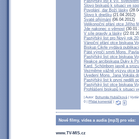
Pastýřský list k VII. světovém
Slovo biskupů k situaci ve spo
Povolání, dar Boží lásky
(28.0
Slovo k dnešku
(21.04.2012)
Svaté přijímání
(06.04.2012)
Velikonoční přání otce Jiřího 
Jde nakonec o věrnost
(30.01.
V síle pravdy a lásky
(22.01.2
Pastýřský list pro Nový rok 2
Vánoční přání otce biskupa V
Biskup Cikrle vydává publikac
Páté výročí smrti Mons. Pavla
Pastýřský list otce biskupa V
Reakce arcibiskupa Duky k Pr
Kard. Schönborn jasně a srozu
Vezměme vážně výzvu otce b
Uvedení Mons. Jana Vokála d
Pastýřský list k první neděli p
Pastýřský list otce biskupa Vo
Prohlášení biskupů k situaci v
| Autor:
Bohumila Hubáčková
| Vydán
0 |
Přidat komentář
|
Nové filmy, videa a audia (mp3) pro vás:
www.TV-MIS.cz