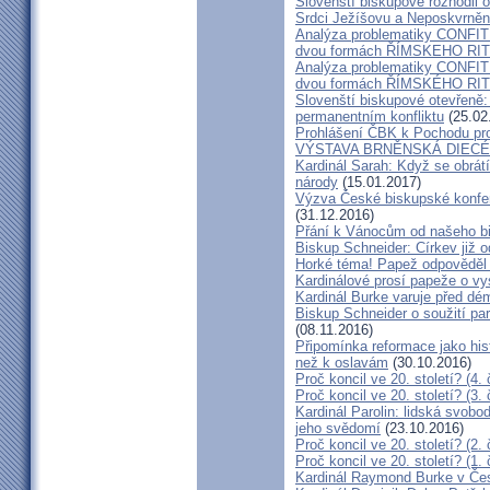
Slovenští biskupové rozhodli
Srdci Ježíšovu a Neposkvrně
Analýza problematiky CON
dvou formách ŘÍMSKEHO RITU
Analýza problematiky CON
dvou formách ŘÍMSKÉHO RIT
Slovenští biskupové otevřeně:
permanentním konfliktu
(25.02
Prohlášení ČBK k Pochodu pro 
VÝSTAVA BRNĚNSKÁ DIECÉ
Kardinál Sarah: Když se obrát
národy
(15.01.2017)
Výzva České biskupské konfer
(31.12.2016)
Přání k Vánocům od našeho b
Biskup Schneider: Církev již 
Horké téma! Papež odpověděl 
Kardinálové prosí papeže o vys
Kardinál Burke varuje před d
Biskup Schneider o soužití p
(08.11.2016)
Připomínka reformace jako hi
než k oslavám
(30.10.2016)
Proč koncil ve 20. století? (4. 
Proč koncil ve 20. století? (3. 
Kardinál Parolin: lidská svobo
jeho svědomí
(23.10.2016)
Proč koncil ve 20. století? (2. 
Proč koncil ve 20. století? (1. 
Kardinál Raymond Burke v Čes