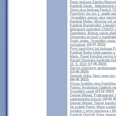
Dopis biskupa Zdenka Wasserb
Kardinál Sarah: „Náboženská 
Slovo otce biskupa Pavla k Tří
Pastýřský list pro 1. neděli ad
„Synodálny proces jako nástro
Kardinál Müller: Musíme mít p
Kardinál Brandmüller: Liberální
biskupové způsobují CHAOS v 
Španělsko: Biskup varuje před
Slovensko se loučí s kardin
Svatý stolec: Synodální cesta
rozhodnutí
(24.07.2022)
První pastýřský list biskupa P
Kardinál Burke žádá papeže o
Mons. Pavel Konzbul novým b
Kázání Dominika kardinála Duky
15. 5. 2022
(17.05.2022)
Novým pražským arcibiskupem
(13.05.2022)
Dominik Duka: Není vinen jen vo
(04.05.2022)
Výzva Svatého otce Františka
Polsko: Arcibiskup Gadecki na
Synodální cestě
(23.02.2022)
George Weigel: Podkopávání II
vatikánského koncilu
(19.02.2
George Weigel: Tekutý katoli
Ve svátek Panny Marie Lurdské
vizitátor + první promluva v M
Kardinál Dominik Duka reaguje