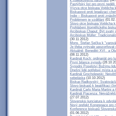
k majetkovému narovnání
(04.
Pastýřský list pro první neděli
Výzva otce biskupa Vojtěcha 
Biskupové proti legalizaci ch
Indie – Biskupové proti znásil
Problémem je vzdělání
(01.02.
Slovo otce biskupa Vojtěcha 
Prohlášení litoměřického bis
Arcibiskup Chaput: Být svatý j
Arcibiskup Müller: Tradicional
(30.11.2012)
Mons. Štefan Sečka k "varován
Je třeba vytrvale upozorňovat
Aktuálně: Benedikt XVI.. a Ob
(08.11.2012)
Kardinál Koch: ordinariát pro l
První bilance synodu
(28.10.2
Synodní Poselství Božímu lid
Dnešní lidé potřebují místa a u
Kardinál Grocholewski: Největ
sebeláska
(10.10.2012)
Biskup Radkovský: Svatováclavs
Slovo biskupů k beatifikaci čt
Kardinál Carlo Maria Martini a
Kardinál Piacenza: Nejvážněj
(27.07.2012)
Slovenská nunciatura k odvol
Nový prefekt Kongregace pro 
Konference biskupů Slovenska
(01.06.2012)