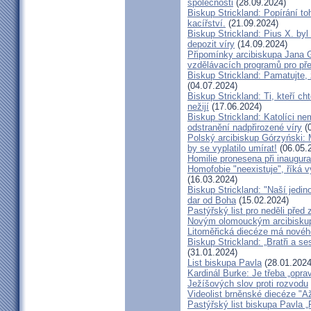
společnosti
(28.09.2024)
Biskup Strickland: Popírání to
kacířství.
(21.09.2024)
Biskup Strickland: Pius X. by
depozit víry
(14.09.2024)
Připomínky arcibiskupa Jana 
vzdělávacích programů pro pře
Biskup Strickland: Pamatujte,
(04.07.2024)
Biskup Strickland: Ti, kteří ch
nežijí
(17.06.2024)
Biskup Strickland: Katolíci ne
odstranění nadpřirozené víry
(0
Polský arcibiskup Górzyński: 
by se vyplatilo umírat!
(06.05.
Homilie pronesena při inaugur
Homofobie "neexistuje", říká 
(16.03.2024)
Biskup Strickland: "Naší jedin
dar od Boha
(15.02.2024)
Pastýřský list pro neděli pře
Novým olomouckým arcibiskup
Litoměřická diecéze má novéh
Biskup Strickland: „Bratři a se
(31.01.2024)
List biskupa Pavla
(28.01.2024
Kardinál Burke: Je třeba „opr
Ježíšových slov proti rozvodu
Videolist brněnské diecéze "
Pastýřský list biskupa Pav