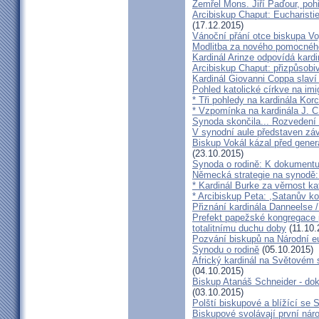
Zemřel Mons. Jiří Paďour, poh
Arcibiskup Chaput: Eucharisti
(17.12.2015)
Vánoční přání otce biskupa Vo
Modlitba za nového pomocnéh
Kardinál Arinze odpovídá kardi
Arcibiskup Chaput: přizpůsobi
Kardinál Giovanni Coppa slav
Pohled katolické církve na imi
* Tři pohledy na kardinála Kor
* Vzpomínka na kardinála J. C
Synoda skončila... Rozvedení p
V synodní aule představen z
Biskup Vokál kázal před gen
(23.10.2015)
Synoda o rodině: K dokumentu
Německá strategie na synodě: 
* Kardinál Burke za věrnost ka
* Arcibiskup Peta: ,Satanův kou
Přiznání kardinála Danneelse /
Prefekt papežské kongregace 
totalitnímu duchu doby
(11.10.
Pozvání biskupů na Národní e
Synodu o rodině
(05.10.2015)
Africký kardinál na Světovém 
(04.10.2015)
Biskup Atanáš Schneider - d
(03.10.2015)
Polští biskupové a blížící se
Biskupové svolávají první nár