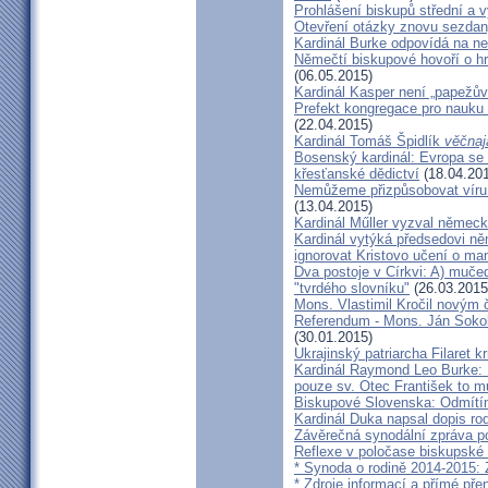
Prohlášení biskupů střední a 
Otevření otázky znovu sezdan
Kardinál Burke odpovídá na ne
Němečtí biskupové hovoří o hr
(06.05.2015)
Kardinál Kasper není „papežův
Prefekt kongregace pro nauku 
(22.04.2015)
Kardinál Tomáš Špidlík
věčnaj
Bosenský kardinál: Evropa se
křesťanské dědictví
(18.04.20
Nemůžeme přizpůsobovat víru d
(13.04.2015)
Kardinál Műller vyzval němec
Kardinál vytýká předsedovi 
ignorovat Kristovo učení o ma
Dva postoje v Církvi: A) muče
"tvrdého slovníku"
(26.03.2015
Mons. Vlastimil Kročil novým
Referendum - Mons. Ján Sokol:
(30.01.2015)
Ukrajinský patriarcha Filaret kr
Kardinál Raymond Leo Burke: 
pouze sv. Otec František to m
Biskupové Slovenska: Odmítíme
Kardinál Duka napsal dopis r
Závěrečná synodální zpráva p
Reflexe v poločase biskupské
* Synoda o rodině 2014-2015: 
* Zdroje informací a přímé pře