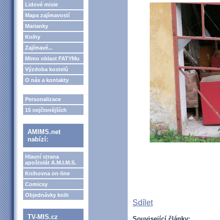
Lidové misie
Mapa zajímavostí
Marianky
Knihy
Zajímavé...
Mimo oblast FATYMu
Výzdoba kostelů
O nás a kontakty
Personalizace
15 nejčtenějších
AMIMS.net
nabízí:
Hlavní strana
apoštolát A.M.I.M.S.
Knihovna on-line
Comicsy
Objednávky knih
Sdílet
TV-MIS.cz
Související články: