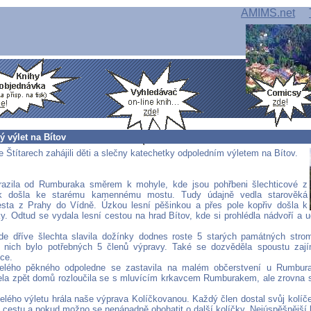
AMIMS.net
 výlet na Bítov
 Štítarech zahájili děti a slečny katechetky odpoledním výletem na Bítov.
razila od Rumburaka směrem k mohyle, kde jsou pohřbeni šlechticové z
k došla ke starému kamennému mostu. Tudy údajně vedla starověká
sta z Prahy do Vídně. Úzkou lesní pěšinkou a přes pole kopřiv došla k
ky. Odtud se vydala lesní cestou na hrad Bítov, kde si prohlédla nádvoří a u
e dříve šlechta slavila dožínky dodnes roste 5 starých památných stro
z nich bylo potřebných 5 členů výpravy. Také se dozvěděla spoustu zaj
ce.
elého pěkného odpoledne se zastavila na malém občerstvení u Rumbura
ela zpět domů rozloučila se s mluvícím krkavcem Rumburakem, ale zrovna s
elého výletu hrála naše výprava Kolíčkovanou. Každý člen dostal svůj kolíče
u cestu a pokud možno se nenápadně obohatit o další kolíčky. Nejúspěšnější 