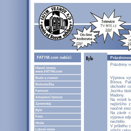
FATYM.com nabízí:
Prázdninový
Prázdniny ve
Hlavní strana
www.FATYM.com
Výprava vy
Bude a zveme!
Bítova. Pa
Bohoslužby
obchodní ce
Jezírku lás
Farnosti
Madony.
Adoptivní farnost
Na místě kd
Zpravodaj
nejširšího 
naučné stez
Bylo
Na závěr c
Foto
výprava odj
nechtělo.
Hesla
V průběhu c
Lidové misie
střežit celo