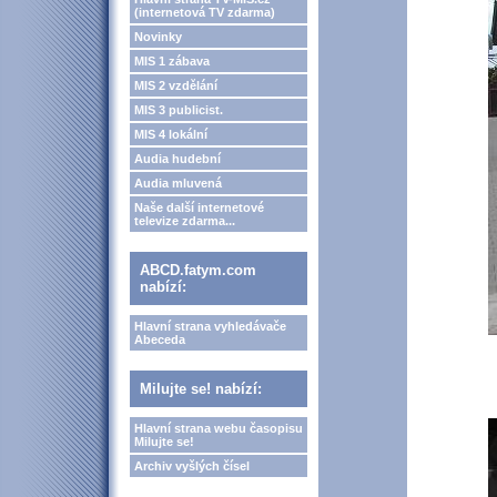
(internetová TV zdarma)
Novinky
MIS 1 zábava
MIS 2 vzdělání
MIS 3 publicist.
MIS 4 lokální
Audia hudební
Audia mluvená
Naše další internetové
televize zdarma...
ABCD.fatym.com
nabízí:
Hlavní strana vyhledávače
Abeceda
Milujte se! nabízí:
Hlavní strana webu časopisu
Milujte se!
Archiv vyšlých čísel