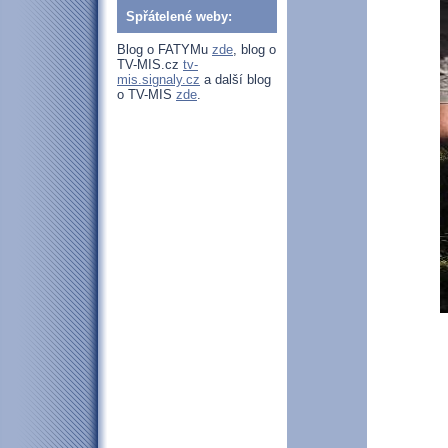
Spřátelené weby:
Blog o FATYMu
zde
, blog o
TV-MIS.cz
tv-
mis.signaly.cz
a další blog
o TV-MIS
zde
.