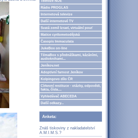
Televize NOE
Rádio PROGLAS
Internetová televize
Další internetové TV
Svatá země Izrael, virtuální pouť
Matice cyrilometodějská
Časopis Immaculata
JukeBox on-line
TémaBox s přednáškami, kázáními,
audioknihami...
Jeníkov.net
Adoptivní farnost Jeníkov
Kolpingovo dílo ČR
Církevní restituce - otázky, odpovědi,
fakta, čísla....
Vyhledávač ABECEDA
Další odkazy...
Anketa:
Znáš tiskoviny z nakladatelství
A.M.I.M.S.?