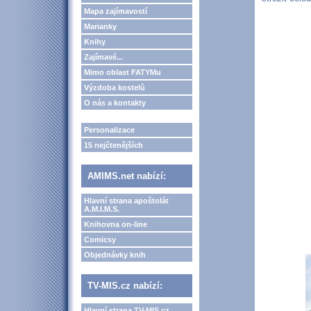
Mapa zajímavostí
Marianky
Knihy
Zajímavé...
Mimo oblast FATYMu
Výzdoba kostelů
O nás a kontakty
Personalizace
15 nejčtenějších
AMIMS.net nabízí:
Hlavní strana apoštolát
A.M.I.M.S.
Knihovna on-line
Comicsy
Objednávky knih
TV-MIS.cz nabízí:
Hlavní strana TV-MIS.cz