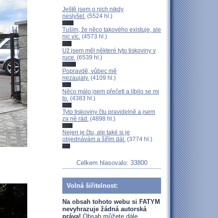
Ještě jsem o nich nikdy
neslyšel.
(5524 hl.)
Tuším, že něco takového existuje, ale
nic víc.
(4573 hl.)
Už jsem měl některé tyto tiskoviny v
ruce.
(6539 hl.)
Popravdě, vůbec mě
nezaujaly.
(4109 hl.)
Něco málo jsem přečetl a líbilo se mi
to.
(4383 hl.)
Tyto tiskoviny čtu pravidelně a jsem
za ně rád.
(4898 hl.)
Nejen je čtu, ale také si je
objednávám a šířím dál.
(3774 hl.)
Celkem hlasovalo: 33800
Volná šiřitelnost:
Na obsah tohoto webu si FATYM
nevyhrazuje žádná autorská
práva!
Obsah můžete dále