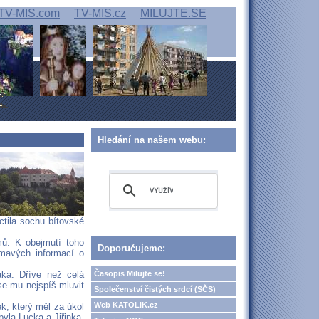
TV-MIS.com
TV-MIS.cz
MILUJTE.SE
Hledání na našem webu:
ctila sochu bítovské
mů. K obejmutí toho
Doporučujeme:
ímavých informací o
Časopis Milujte se!
ka. Dříve než celá
e mu nejspíš mluvit
Společenství čistých srdcí (SČS)
Web KATOLIK.cz
k, který měl za úkol
byla Lucka a Jiřinka.