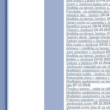
Mše svatá v Lahošti
(23.05.20
Zvony z Jeníkova budou znít 
Modlitba za farnost Jeníkov a
Pozvánka - na společnou akci
Adorační den - Jeníkov
(20.04
Modlitba za farnost Jeníkov
(2
Opraví sochu sv.Leonarda v J
Benefiční koncert
(18.04.2015)
Víkend v Jeníkově
(31.03.201
Modlitba za farnost Jeníkov
(2
Teplický deník: Setkání tříkr
Setkání koledníků v Duchově
(
Mše svatá v Jeníkově
(19.02.
Adorace + modlitba za farno
Jarní prázdniny v Jeníkově
(03
Modlitba za farnost Jeníkov
(2
Betlém v Jeníkově
(14.01.201
Setkání u betléma
(25.12.2014
Jeníkovský kalendář pro rok 2
Modlitební společenství ve far
Betlémské světlo - Jeníkov 2
Bohoslužba slova + adorace v 
Modlitební společenství ve fa
faře
(07.12.2014)
Prosba o pomoc - najde se ně
Modlitební společenství ve far
Modlitební společenství ve far
Podzimní prázdniny v Jeníkov
Jeníkovské zvony
(05.10.2014
Opravené zvony jsou již ve vě