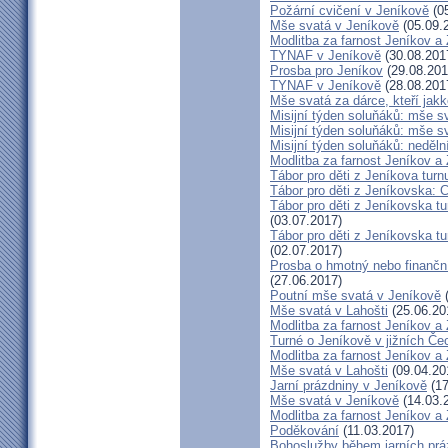
Požární cvičení v Jeníkově
(05
Mše svatá v Jeníkově
(05.09.
Modlitba za farnost Jeníkov a
TYNAF v Jeníkově
(30.08.201
Prosba pro Jeníkov
(29.08.201
TYNAF v Jeníkově
(28.08.201
Mše svatá za dárce, kteří jakko
Misijní týden soluňáků: mše s
Misijní týden soluňáků: mše 
Misijní týden soluňáků: neděl
Modlitba za farnost Jeníkov a
Tábor pro děti z Jeníkova turn
Tábor pro děti z Jeníkovska: 
Tábor pro děti z Jeníkovska t
(03.07.2017)
Tábor pro děti z Jeníkovska t
(02.07.2017)
Prosba o hmotný nebo finanční 
(27.06.2017)
Poutní mše svatá v Jeníkově
(
Mše svatá v Lahošti
(25.06.20
Modlitba za farnost Jeníkov a
Turné o Jeníkově v jižních Če
Modlitba za farnost Jeníkov a
Mše svatá v Lahošti
(09.04.20
Jarní prázdniny v Jeníkově
(17
Mše svatá v Jeníkově
(14.03.
Modlitba za farnost Jeníkov a
Poděkování
(11.03.2017)
Bohoslužby během jarních prá