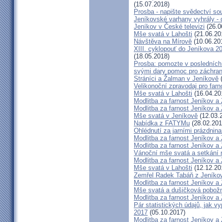
(15.07.2018)
Prosba - napište svědectví so
Jeníkovské varhany vyhrály - 
Jeníkov v České televizi
(26.0
Mše svatá v Lahošti
(21.06.20
Návštěva na Mírově
(10.06.20
XIII. cyklopouť do Jeníkova 2
(18.05.2018)
Prosba: pomozte v posledních 
svými dary pomoc pro záchran
Stráníci a Žalman v Jeníkově
(
Velikonoční zpravodaj pro far
Mše svatá v Lahošti
(16.04.20
Modlitba za farnost Jeníkov a
Modlitba za farnost Jeníkov a
Mše svatá v Jeníkově
(12.03.
Nabídka z FATYMu
(28.02.201
Ohlédnutí za jarními prázdnin
Modlitba za farnost Jeníkov a
Modlitba za farnost Jeníkov a
Vánoční mše svatá a setkání
Modlitba za farnost Jeníkov a
Mše svatá v Lahošti
(12.12.20
Zemřel Radek Tabáň z Jeníko
Modlitba za farnost Jeníkov a
Mše svatá a dušičková pobožn
Modlitba za farnost Jeníkov a
Pár statistických údajů, jak 
2017
(05.10.2017)
Modlitba za farnost Jeníkov a