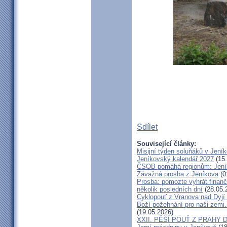
Sdílet
Související články:
Misijní týden soluňáků v Jení
Jeníkovský kalendář 2027
(15.
ČSOB pomáhá regionům: Jeníko
Závažná prosba z Jeníkova
(0
Prosba: pomozte vyhrát finanč
několik posledních dní
(28.05.
Cyklopouť z Vranova nad Dyjí
Boží požehnání pro naši zemi.
(19.05.2026)
XXII. PĚŠÍ POUŤ Z PRAHY 