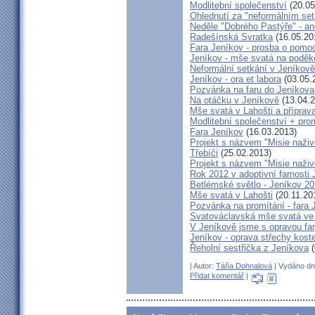
Modlitební společenství
(20.05
Ohlednutí za "neformálním se
Neděle "Dobrého Pastýře" - an
Radešínská Svratka
(16.05.20
Fara Jeníkov - prosba o pomo
Jeníkov - mše svatá na poděk
Neformální setkání v Jeník
Jeníkov - ora et labora
(03.05.
Pozvánka na faru do Jeníkova
Na otáčku v Jeníkově
(13.04.2
Mše svatá v Lahošti a příprava
Modlitební společenství + prom
Fara Jeníkov
(16.03.2013)
Projekt s názvem "Misie naživo
Třebíči
(25.02.2013)
Projekt s názvem "Misie naživ
Rok 2012 v adoptivní farnosti
Betlémské světlo - Jeníkov 2
Mše svatá v Lahošti
(20.11.20
Pozvánka na promítání - fara 
Svatováclavská mše svatá ve 
V Jeníkově jsme s opravou fary
Jeníkov - oprava střechy kost
Řeholní sestřička z Jeníkova
(
| Autor:
Táňa Dohnalová
| Vydáno dne
Přidat komentář
|