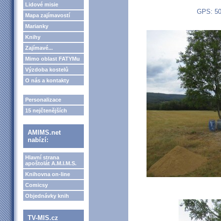
Lidové misie
GPS: 50
Mapa zajímavostí
Marianky
Knihy
Zajímavé...
Mimo oblast FATYMu
Výzdoba kostelů
O nás a kontakty
Personalizace
15 nejčtenějších
AMIMS.net
nabízí:
Hlavní strana
apoštolát A.M.I.M.S.
Knihovna on-line
Comicsy
Objednávky knih
TV-MIS.cz