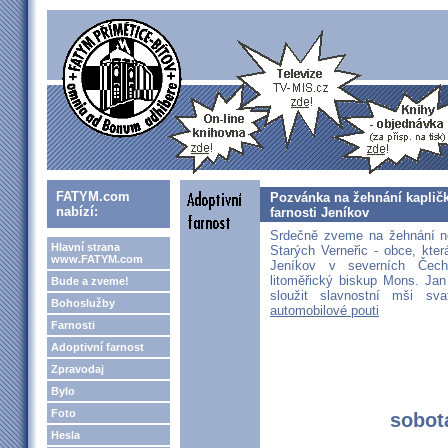
FATYM.com
Pozvánka na žehnání kapličk
nabízí:
farnosti Jeníkov
Srdečně zveme na žehnání n
Hlavní strana
Starých Verneřic - obce, která
www.FATYM.com
Jeníkov v severních Čech
litoměřický biskup Mons. Jan
Bude a zveme!
sloužit slavnostní mši s
Bohoslužby
automobilové pouti
Farnosti
Adoptivní farnost
Zpravodaj
Bylo
Foto
sobota
Hesla