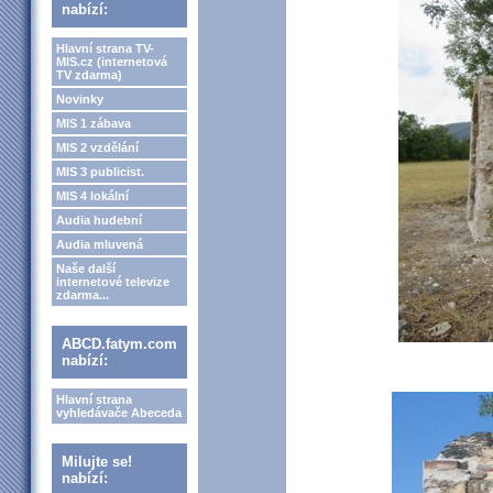
nabízí:
Hlavní strana TV-
MIS.cz (internetová
TV zdarma)
Novinky
MIS 1 zábava
MIS 2 vzdělání
MIS 3 publicist.
MIS 4 lokální
Audia hudební
Audia mluvená
Naše další
internetové televize
zdarma...
ABCD.fatym.com
nabízí:
Hlavní strana
vyhledávače Abeceda
Milujte se!
nabízí: