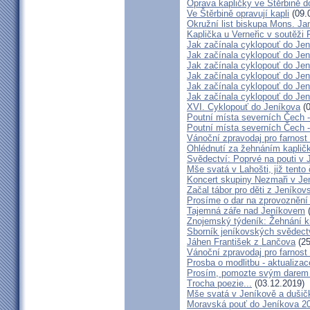
Oprava kapličky ve Štěrbině 
Ve Štěrbině opravují kapli
(09.
Okružní list biskupa Mons. J
Kaplička u Verneřic v soutěži
Jak začínala cyklopouť do Jen
Jak začínala cyklopouť do Jen
Jak začínala cyklopouť do Jen
Jak začínala cyklopouť do Jen
Jak začínala cyklopouť do Jen
Jak začínala cyklopouť do Jen
XVI. Cyklopouť do Jeníkova
(0
Poutní místa severních Čech 
Poutní místa severních Čech 
Vánoční zpravodaj pro farnos
Ohlédnutí za žehnáním kapličk
Svědectví: Poprvé na pouti v 
Mše svatá v Lahošti, již tento 
Koncert skupiny Nezmaři v Je
Začal tábor pro děti z Jeníkov
Prosíme o dar na zprovoznění
Tajemná záře nad Jeníkovem
(
Znojemský týdeník: Žehnání k
Sborník jeníkovských svědect
Jáhen František z Lančova
(25
Vánoční zpravodaj pro farnos
Prosba o modlitbu - aktualizac
Prosím, pomozte svým darem z
Trocha poezie...
(03.12.2019)
Mše svatá v Jeníkově a dušič
Moravská pouť do Jeníkova 2