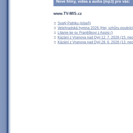
Nové filmy, videa a audia (mp3) pro vás:
www.TV-MIS.cz
::
Svatý Patriku (píseň)
::
Velehradská hymna 2026 (Hej, vzhůru poutníci
::
Litanie ke sv. Františkovi z Assisi ()
::
Kázání z Vranova nad Dyjí 12. 7. 2026 (15. ne
::
Kázání z Vranova nad Dyjí 28. 6. 2026 (13. ne