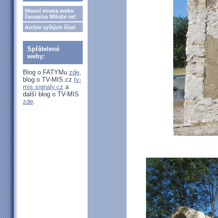
Hlavní strana webu
časopisu Milujte se!
Archiv vyšlých čísel
Spřátelené
weby:
Blog o FATYMu
zde
,
blog o TV-MIS.cz
tv-
mis.signaly.cz
a
další blog o TV-MIS
zde
.