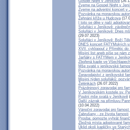
Gospel Night v Jeníkově
(26.1
Zveme na Gospel Night v Jen
Zveme na adventní koncert v 
Pozvánka na moravskou autom
Žehnání kříže u Hudcova
(17.0
I toto se děje v naší adoptovan
Soluňáci v Jeníkově: závěreč
Soluňáci v Jeníkově: Dnes mše
(29.07.2023)
Soluňáci v Jeníkově: Boží Tě
DNES koncert FATYMských va
XVII. cyklopouť z Přímětic do
Misijní list aneb píše se nám 
Jarňáky s FATYMem v Jeníko
Zbořená kaple ve Všechlapech
Mše svaté v jeníkovské farno
Pozvánka na moravskou autom
Zpravodajství z jeníkovské farn
Misijní týden soluňáků: pozvá
Želénkách
(26.07.2022)
Prázdninový zpravodaj pro far
V Jeníkovském kostele sv. Pet
Poutní mše svatá v Jeníkově
(
Další zázrak na přímluvu Pann
(10.04.2022)
Vánoční zpravodaj pro farnos
Zabrušany - ze života farnosti
Prosba: pomozte vyhrát finanč
Zbožná místa adoptované farn
Úklid okolí kapličky ve Starýc