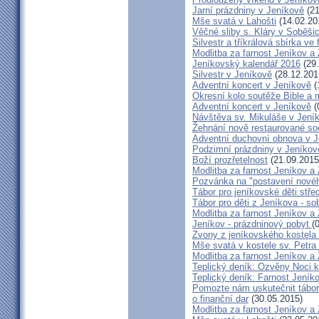
Jarní prázdniny v Jeníkově
(21
Mše svatá v Lahošti
(14.02.20
Věčné sliby s. Kláry v Soběši
Silvestr a tříkrálová sbírka ve
Modlitba za farnost Jeníkov a
Jeníkovský kalendář 2016
(29.
Silvestr v Jeníkově
(28.12.201
Adventní koncert v Jeníkově
(
Okresní kolo soutěže Bible a
Adventní koncert v Jeníkově
(
Návštěva sv. Mikuláše v Jení
Žehnání nově restaurované so
Adventní duchovní obnova v 
Podzimní prázdniny v Jeníkov
Boží prozřetelnost
(21.09.2015
Modlitba za farnost Jeníkov a
Pozvánka na "postavení novéh
Tábor pro jeníkovské děti střed
Tábor pro děti z Jeníkova - so
Modlitba za farnost Jeníkov a
Jeníkov - prázdninový pobyt
(
Zvony z jeníkovského kostela
Mše svatá v kostele sv. Petra
Modlitba za farnost Jeníkov a
Teplický deník: Ozvěny Noci k
Teplický deník: Farnost Jeníko
Pomozte nám uskutečnit tábor 
o finanční dar
(30.05.2015)
Modlitba za farnost Jeníkov a