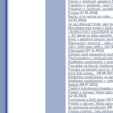
Pomoc v Jeníkově, adoptivní 
Prázdniny v Jeníkově - úterý
(
Prázdniny v Jeníkově - ponděl
Prosba
(17.01.2014)
Nechci si to nechat pro sebe..
(12.01.2014)
Je zač děkovat? Aneb, jaký by
Mimořádná mše svatá v Jeník
"JENÍKOVSKÝ KALENDÁŘ 20
1,-Kč denně po dobu adventní
Křest v adoptivní farnosti Jen
Bláznovství, nesmysl… nebo v
100 x 1000 nebo 1000 x 100
(1
Překvapení
(07.11.2013)
Žehnání nově opravených soch
Před kostelem v Jeníkově po
Modlitební společenství + prom
Pozvánka na faru do Jeníkova
Pozvání na žehnání soch sv. 
Když Bůh žehná…
(28.08.201
Modlitební společenství ve far
Modlitební společenství + setk
Radost
(08.07.2013)
Tradiční prázdninová brigáda 
Projekt s názvem "Misie naživ
(12.06.2013)
Pochybnost a Boží dotek
(10.
Projekt s názvem "Misie naživ
do olomoucké arcidiecéze
(09.
Prosba o pomoc - fara Jeníko