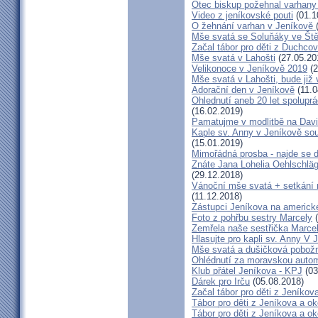
Otec biskup požehnal varhany
Video z jeníkovské pouti
(01.1
O žehnání varhan v Jeníkově
Mše svatá se Soluňáky ve Ště
Začal tábor pro děti z Duchcov
Mše svatá v Lahošti
(27.05.20
Velikonoce v Jeníkově 2019
(2
Mše svatá v Lahošti, bude již 
Adorační den v Jeníkově
(11.0
Ohlednutí aneb 20 let spolupr
(16.02.2019)
Pamatujme v modlitbě na Dav
Kaple sv. Anny v Jeníkově so
(15.01.2019)
Mimořádná prosba - najde se 
Znáte Jana Lohelia Oehlschlä
(29.12.2018)
Vánoční mše svatá + setkání
(11.12.2018)
Zástupci Jeníkova na americk
Foto z pohřbu sestry Marcely
(
Zemřela naše sestřička Marce
Hlasujte pro kapli sv. Anny V 
Mše svatá a dušičková pobožn
Ohlédnutí za moravskou autom
Klub přátel Jeníkova - KPJ
(03
Dárek pro Irču
(05.08.2018)
Začal tábor pro děti z Jeníkova
Tábor pro děti z Jeníkova a oko
Tábor pro děti z Jeníkova a ok