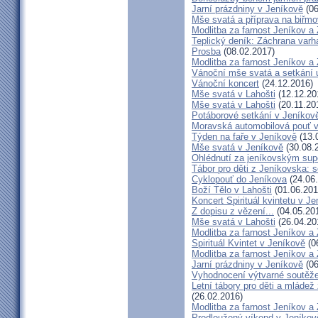
Jarní prázdniny v Jeníkově
(06
Mše svatá a příprava na biřm
Modlitba za farnost Jeníkov a
Teplický deník: Záchrana varh
Prosba
(08.02.2017)
Modlitba za farnost Jeníkov a
Vánoční mše svatá a setkání 
Vánoční koncert
(24.12.2016)
Mše svatá v Lahošti
(12.12.20
Mše svatá v Lahošti
(20.11.20
Potáborové setkání v Jeníko
Moravská automobilová pouť 
Týden na faře v Jeníkově
(13.
Mše svatá v Jeníkově
(30.08.
Ohlédnutí za jeníkovským su
Tábor pro děti z Jeníkovska: 
Cyklopouť do Jeníkova
(24.06
Boží Tělo v Lahošti
(01.06.201
Koncert Spirituál kvintetu v J
Z dopisu z vězení...
(04.05.20
Mše svatá v Lahošti
(26.04.20
Modlitba za farnost Jeníkov a
Spirituál Kvintet v Jeníkově
(0
Modlitba za farnost Jeníkov a
Jarní prázdniny v Jeníkově
(06
Vyhodnocení výtvarné soutěž
Letní tábory pro děti a mládež
(26.02.2016)
Modlitba za farnost Jeníkov a
Prodloužený víkend v Jeníkov