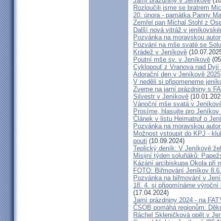
Jarní prázdniny v Jeníkově
(18
Rozloučili jsme se bratrem Mi
20. února - památka Panny Ma
Zemřel pan Michal Stohl z O
Další nová vitráž v jeníkovsk
Pozvánka na moravskou autom
Pozvání na mše svaté se Sol
Krádež v Jeníkově
(10.07.202
Poutní mše sv. v Jeníkově
(05
Cyklopouť z Vranova nad Dyjí
Adorační den v Jeníkově 2025
V neděli si připomeneme jeník
Zveme na jarní prázdniny s 
Silvestr v Jeníkově
(10.01.202
Vánoční mše svatá v Jeníkov
Prosíme, hlasujte pro Jeníkov
Článek v listu Heimatruf o Jen
Pozvánka na moravskou autom
Možnost vstoupit do KPJ - klu
pouti
(10.09.2024)
Teplický deník: V Jeníkově že
Misijní týden soluňáků: Papež
Kázání arcibiskupa Okola při 
FOTO: Biřmování Jeníkov 8.6
Pozvánka na biřmování v Jen
18. 4. si připomínáme výroční
(17.04.2024)
Jarní prázdniny 2024 - na F
ČSOB pomáhá regionům: Děku
Ráchel Skleničková opět v Je