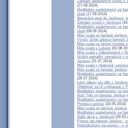
Žehnání opravených zvonů v 
(27.09.2014)
Modlitební společenství ve far
ohně
(17.09.2014)
Moravská pouť do Jeníkova, jet
Žehnání zvonů v Jeníkově
(16
Modlitební společenství ve far
ohně
(09.09.2014)
Mše svatá ve farnosti Jeník
Výročí 15-let adopce farnosti
Mše svatá ve farním kostele s
Mše svatá v Lahošti
(02.08.20
Mše svatá v Zábrušanech + B
Uctění památky zesnulých v rám
Jeníkov
(31.07.2014)
Mše svatá v Hudcově -vesnice 
Mše svaté ve farnosti Jeníkov
Modlitební společenství ve far
(28.07.2014)
Letní tábory pro děti z Jeníko
Ohlédnutí za IX.cyklopoutí z 
Modlitební společenství ve far
Boží Tělo ve farnosti Jeníkov
(
Modlitební společenství ve far
Prosba o pomoc
(24.05.2014)
Mše svatá ve farnosti Jeníkov
Modlitební společenství ve f
Další akce v Jeníkově
(29.03.
Pomoc pro farnost Jeníkov - 
Dobrodružství na severu – v 