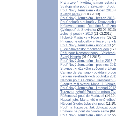
Praha zve 4. května na manifestaci 
Svatojánská pouť v Železném Brodu
Pouť Nový Jeruzalém - duben 2013
(
Květný pátek
(21.03.2013)
Pouť Nový Jeruzalém - březen 2013
Pouť pekařů a cukrářů v Tasovicích
Královna pomoci, Dechtice 3. března
Cyklopouť do Slovinska
(23.02.2013)
Železný poutník 2013
(21.02.2013)
Hluboké Mašůvky v Roce víry
(02.02
Plnomocné odpustky v Roce víry v 
Pouť Nový Jeruzalém - únor 2013
(28
6. celoslovenský modlitební den
(17.
Pěší pouť Konstantinopol - Velehrad
Svatý Hostýn
(01.01.2013)
Pouť Nový Jeruzalém - leden 2013
(2
Pouť Nový Jeruzalém - prosinec 201
Slavnost kněžského svěcení v Litomě
Camino de Santiago - povídání o pou
Setkání velehradských poutníků 201
Národní pouť za obnovu křesťanství
Sledujte mši svatou Mons. J. Vokála 
Pouť Nový Jeruzalém - listopad 2012
Turzovka, výročí Poutního místa Ži
Růžencová pouť do Mariazell
(14.10.
Napsali jste: Maria, víš o mně vůbec
Národní Svatováclavská pouť
(11.10
Pouť na Turzovce: Jak dokázat odpus
Pozvání na pouť do Svaté země
(09.
Pouť Nový Jeruzalém - říjen 2012
(29