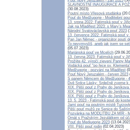
Pouť Nový Jeruzalém - září 2023
(30
SLAVNOSTNÍ INAUGURACE A POŽ
(30.08.2023)
Poutní místo Vřesová studánka
(20.
Pouť do Medžugorje - Modlitební pouť
13. srpna 2022: Fatimská pouť v Jiřic
Jak na Mladifest 2023: s Mary’s M
Národní Svatováclavská pouť 2023
(
13. července 2022: Fatimská pouť v J
Pan Jan Němec - organizátor poutí do
To nevymyslíš, aneb jak jsem se set
(05.07.2023)
Mariánská pouť ve Mcelích
(29.06.20
13. června 2023: Fatimská pouť v Jiř
Prožijte 42. výročí zjevení Panny Mar
Vodácká pouť "po řece sv. Klementa
Medžugorje - pozvání na Mladifest
(0
Pouť Nový Jeruzalém - červen 2023
S panem Němcem do Medžugorje - 42
Dvě Srdce Lásky: Srdečně zveme k Je
XIX. Pěší pouť z Prahy do Jeníkova 
XIX. Pěší pouť z Prahy do Jeníkova 
XIX. Pěší pouť z Prahy do Jeníkova 
13. 5. 2023 - Fatimská pouť do koste
Jarní pouť na poutním místě Turzov
Pěší pouť mužů ze Senice do Šaští
Pozvánka na MODLITBU ZA MÍR - Me
Ornát s Pražským Jezulátkem od úča
Pouť do Medjugorje 2023
(13.04.2023
VIII. Pěší pouť rodin
(02.04.2023)