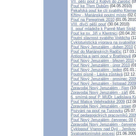
VII. pěší pouť z Kobylí do Žarošic
(0
Pouť ke Třem Dubům
(04.05.2010)
Pekařská pouť ke cti svatého Kleme
Křtiny - Mariánské poutní místo
(02.0
Pouť na Peregrinek 2010
(01.05.2010
VIII. dívčí pěší pouť
(30.04.2010)
II. pouť mládeže k Panně Marii Strá
Pouť ke sv. Jiří v Klentnici
(20.04.20
Poutní slavnost svatého Vojtěcha
(12
Cykloturistická výprava na svatojiřs
Pouť Nový Jeruzalém - duben 2010
(
Pouť do Mariánských Radčic
(17.03.
Antiochia a jarní pouť v Bratřejově
(0
Pouť Nový Jeruzalém - březen 2010
Pouť Nový Jeruzalém - únor 2010
(01
Pouť Nový Jeruzalém - leden
(01.01.
Poutní písně - Láska zůstává
(12.12
Pouť Nový Jeruzalém - prosinec 200
Pouť Nový Jeruzalém - listopad 2009
Zpravodaj Nový Jeruzalém - říjen
(10
Zpravodaj Nový Jeruzalém - září
(01.
6. smírná pouť P. MUDr. Ladislava K
Pouť Matice Velehradské 2009
(12.0
Zpravodaj Nový Jeruzalém - srpen
(0
Pozvání na pouť na Turzovku
(25.07
Pouť pedagogických pracovníků 200
Pouť Nový Jeruzalém- červenec 09
(
Zpravodaj Nový Jeruzalém - červene
Cyklopouť Vranov nad Dyjí - Jeníkov 
Svatoantonínské procesí
(21.06.2009