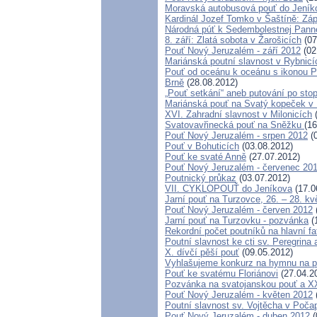
Moravská autobusová pouť do Jeník
Kardinál Jozef Tomko v Šaštíně: Zá
Národná púť k Sedembolestnej Pann
8. září: Zlatá sobota v Žarošicích
(07
Pouť Nový Jeruzalém - září 2012
(02
Mariánská poutní slavnost v Rybnic
Pouť od oceánu k oceánu s ikonou P
Brně
(28.08.2012)
„Pouť setkání“ aneb putování po sto
Mariánská pouť na Svatý kopeček v
XVI. Zahradní slavnost v Milonicích
(
Svatovavřinecká pouť na Sněžku
(16
Pouť Nový Jeruzalém - srpen 2012
(0
Pouť v Bohuticích
(03.08.2012)
Pouť ke svaté Anně
(27.07.2012)
Pouť Nový Jeruzalém - červenec 20
Poutnický průkaz
(03.07.2012)
VII. CYKLOPOUŤ do Jeníkova
(17.0
Jarní pouť na Turzovce, 26. – 28. k
Pouť Nový Jeruzalém - červen 2012
Jarní pouť na Turzovku - pozvánka
(
Rekordní počet poutníků na hlavní f
Poutní slavnost ke cti sv. Peregrina
X. dívčí pěší pouť
(09.05.2012)
Vyhlašujeme konkurz na hymnu na p
Pouť ke svatému Floriánovi
(27.04.2
Pozvánka na svatojanskou pouť a XX
Pouť Nový Jeruzalém - květen 2012
Poutní slavnost sv. Vojtěcha v Poča
Pouť Nový Jeruzalém - duben 2012
(