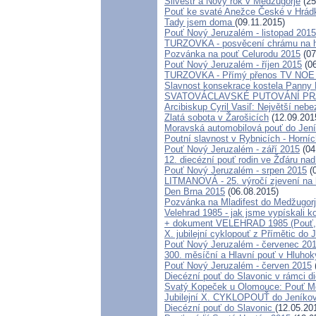
Silvestr a Nový rok v Medžugorje
(25
Pouť ke svaté Anežce České v Hrád
Tady jsem doma
(09.11.2015)
Pouť Nový Jeruzalém - listopad 2015
TURZOVKA - posvěcení chrámu na h
Pozvánka na pouť Celurodu 2015
(07
Pouť Nový Jeruzalém - říjen 2015
(06
TURZOVKA - Přímý přenos TV NOE -
Slavnost konsekrace kostela Panny 
SVATOVÁCLAVSKÉ PUTOVÁNÍ PR
Arcibiskup Cyril Vasiľ: Největší nebez
Zlatá sobota v Žarošicích
(12.09.201
Moravská automobilová pouť do Jen
Poutní slavnost v Rybnicích - Horní
Pouť Nový Jeruzalém - září 2015
(04
12. diecézní pouť rodin ve Žďáru na
Pouť Nový Jeruzalém - srpen 2015
(0
LITMANOVÁ - 25. výročí zjevení na 
Den Brna 2015
(06.08.2015)
Pozvánka na Mladifest do Medžugorje
Velehrad 1985 - jak jsme vypískali k
+ dokument VELEHRAD 1985 (Pouť, k
X. jubilejní cyklopouť z Přímětic do 
Pouť Nový Jeruzalém - červenec 20
300. měsíční a Hlavní pouť v Hluh
Pouť Nový Jeruzalém - červen 2015
Diecézní pouť do Slavonic v rámci d
Svatý Kopeček u Olomouce: Pouť Mo
Jubilejní X. CYKLOPOUŤ do Jeníko
Diecézní pouť do Slavonic
(12.05.20