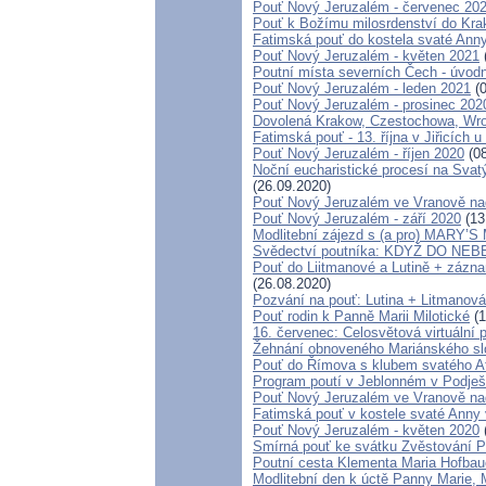
Pouť Nový Jeruzalém - červenec 20
Pouť k Božímu milosrdenství do Krako
Fatimská pouť do kostela svaté Anny 
Pouť Nový Jeruzalém - květen 2021
Poutní místa severních Čech - úvodn
Pouť Nový Jeruzalém - leden 2021
(0
Pouť Nový Jeruzalém - prosinec 202
Dovolená Krakow, Czestochowa, Wr
Fatimská pouť - 13. října v Jiřicích 
Pouť Nový Jeruzalém - říjen 2020
(08
Noční eucharistické procesí na Svat
(26.09.2020)
Pouť Nový Jeruzalém ve Vranově na
Pouť Nový Jeruzalém - září 2020
(13
Modlitební zájezd s (a pro) MARY
Svědectví poutníka: KDYŽ DO NE
Pouť do Liitmanové a Lutině + záznam
(26.08.2020)
Pozvání na pouť: Lutina + Litmanová
Pouť rodin k Panně Marii Milotické
(1
16. červenec: Celosvětová virtuální 
Žehnání obnoveného Mariánského slou
Pouť do Římova s klubem svatého A
Program poutí v Jeblonném v Podješ
Pouť Nový Jeruzalém ve Vranově na
Fatimská pouť v kostele svaté Anny v
Pouť Nový Jeruzalém - květen 2020
Smírná pouť ke svátku Zvěstování 
Poutní cesta Klementa Maria Hofbau
Modlitební den k úctě Panny Marie,