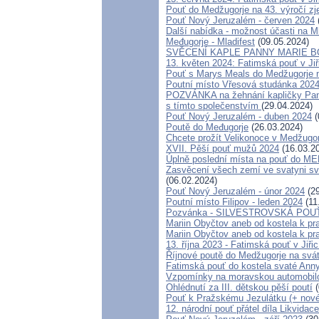
Pouť do Medžugorje na 43. výročí zjev
Pouť Nový Jeruzalém - červen 2024
Další nabídka - možnost účasti na M
Međugorje - Mladifest
(09.05.2024)
SVĚCENÍ KAPLE PANNY MARIE BO
13. květen 2024: Fatimská pouť v Jiř
Pouť s Marys Meals do Medžugorje n
Poutní místo Vřesová studánka 202
POZVÁNKA na žehnání kapličky Panny
s tímto společenstvím
(29.04.2024)
Pouť Nový Jeruzalém - duben 2024
(
Poutě do Međugorje
(26.03.2024)
Chcete prožít Velikonoce v Medžugo
XVII. Pěší pouť mužů 2024
(16.03.2
Úplně poslední místa na pouť do
Zasvěcení všech zemí ve svatyni sva
(06.02.2024)
Pouť Nový Jeruzalém - únor 2024
(29
Poutní místo Filipov - leden 2024
(11
Pozvánka - SILVESTROVSKÁ POUŤ D
Mariin Obyčtov aneb od kostela k pra
Mariin Obyčtov aneb od kostela k pra
13. října 2023 - Fatimská pouť v Jiřic
Říjnové poutě do Medžugorje na svá
Fatimská pouť do kostela svaté Anny 
Vzpomínky na moravskou automobilo
Ohlédnutí za III. dětskou pěší poutí
(
Pouť k Pražskému Jezulátku (+ nov
12. národní pouť přátel díla Likvidace