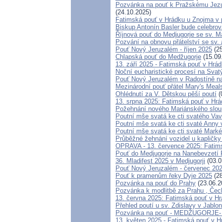
Pozvánka na pouť k Pražskému Jezul
(24.10.2025)
Fatimská pouť v Hrádku u Znojma v p
Biskup Antonín Basler bude celebrov
Říjnová pouť do Medjugorje se sv. M
Pozvání na obnovu přátelství se sv.
Pouť Nový Jeruzalém - říjen 2025
(25
Chlapská pouť do Medžugorje
(15.09
13. září 2025 - Fatimská pouť v Hrá
Noční eucharistické procesí na Svat
Pouť Nový Jeruzalém v Radostíně na
Mezinárodní pouť přátel Mary's Meal
Ohlédnutí za V. Dětskou pěší poutí
(
13. srpna 2025: Fatimská pouť v Hr
Požehnání nového Mariánského sloupu
Poutní mše svatá ke cti svatého Vav
Poutní mše svatá ke cti svaté Anny
Poutní mše svatá ke cti svaté Mark
Průběžné žehnání vozidel u kapličky
OPRAVA - 13. července 2025: Fatims
Pouť do Medjugorje na Nanebevzetí
36. Mladifest 2025 v Medjugorji
(03.0
Pouť Nový Jeruzalém - červenec 20
Pouť k pramenům řeky Dyje 2025
(28
Pozvánka na pouť do Prahy
(23.06.2
Pozvánka k modlitbě za Prahu , Čec
13. června 2025: Fatimská pouť v H
Přehled poutí u sv. Zdislavy v Jablo
Pozvánka na pouť - MEDŽUGORJE- 4
13. květen 2025 - Fatimská pouť v 