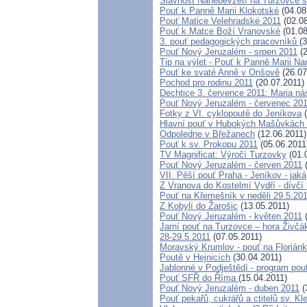
Slavnost Nanebevzetí na Turzovce 
Pouť k Panně Marii Klokotské
(04.08
Pouť Matice Velehradské 2011
(02.08
Pouť k Matce Boží Vranovské
(01.08
3. pouť pedagogických pracovníků
(
Pouť Nový Jeruzalém - srpen 2011
(2
Tip na výlet - Pouť k Panně Marii N
Pouť ke svaté Anně v Onšově
(26.07
Pochod pro rodinu 2011
(20.07.2011)
Dechtice 3. července 2011: Maria ná
Pouť Nový Jeruzalém - červenec 20
Fotky z VI. cyklopoutě do Jeníkova
(
Hlavní pouť v Hubokých Mašůvkách -
Odpoledne v Břežanech
(12.06.2011)
Pouť k sv. Prokopu 2011
(05.06.2011
TV Magnificat: Výročí Turzovky
(01.
Pouť Nový Jeruzalém - červen 2011
(
VII. Pěší pouť Praha - Jeníkov - jaká,
Z Vranova do Kostelmí Vydří - dívčí
Pouť na Křemešník v neděli 29.5.20
Z Kobylí do Žarošic
(13.05.2011)
Pouť Nový Jeruzalém - květen 2011
(
Jarní pouť na Turzovce – hora Živčá
28-29.5.2011
(07.05.2011)
Moravský Krumlov - pouť na Florián
Poutě v Hejnicích
(30.04.2011)
Jablonné v Podještědí - program pou
Pouť SFŘ do Říma
(15.04.2011)
Pouť Nový Jeruzalém - duben 2011
(
Pouť pekařů, cukrářů a ctitelů sv. K