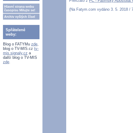
Převzato z
FC - Fatimský Apoštolát
Hlavní strana webu
(Na Fatym.com vydáno 3. 5. 2018 / 7
časopisu Milujte se!
Archiv vyšlých čísel
Spřátelené
weby:
Blog o FATYMu
zde
,
blog o TV-MIS.cz
tv-
mis.signaly.cz
a
další blog o TV-MIS
zde
.