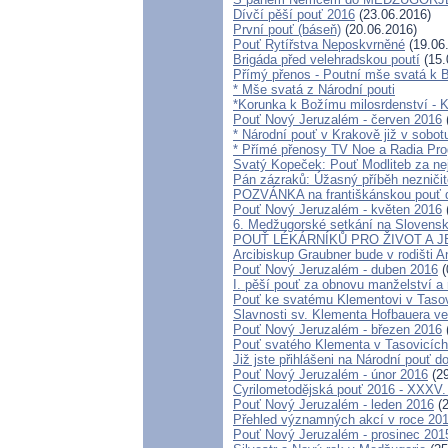
Dívčí pěší pouť 2016
(23.06.2016)
První pouť (báseň)
(20.06.2016)
Pouť Rytířstva Neposkvrněné
(19.06
Brigáda před velehradskou poutí
(15.
Přímý přenos - Poutní mše svatá k B
* Mše svatá z Národní pouti
*Korunka k Božímu milosrdenství - K
Pouť Nový Jeruzalém - červen 2016
* Národní pouť v Krakově již v sobot
* Přímé přenosy TV Noe a Radia Pro
Svatý Kopeček: Pouť Modliteb za n
Pán zázraků: Úžasný příběh nezniči
POZVÁNKA na františkánskou pouť do 
Pouť Nový Jeruzalém - květen 2016
6. Medžugorské setkání na Slovensk
POUŤ LÉKÁRNÍKŮ PRO ŽIVOT A J
Arcibiskup Graubner bude v rodišti 
Pouť Nový Jeruzalém - duben 2016
(
I. pěší pouť za obnovu manželství a 
Pouť ke svatému Klementovi v Taso
Slavnosti sv. Klementa Hofbauera ve
Pouť Nový Jeruzalém - březen 2016
Pouť svatého Klementa v Tasovicíc
Již jste přihlášeni na Národní pouť 
Pouť Nový Jeruzalém - únor 2016
(29
Cyrilometodějská pouť 2016 - XXXV.
Pouť Nový Jeruzalém - leden 2016
(2
Přehled významných akcí v roce 20
Pouť Nový Jeruzalém - prosinec 201