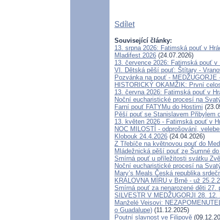
Sdílet
Související články:
13. srpna 2026: Fatimská pouť v Hr
Mladifest 2026
(24.07.2026)
13. července 2026: Fatimská pouť v
VI. Dětská pěší pouť: Štítary - Vrano
Pozvánka na pouť - MEDŽUGORJE - 4
HISTORICKÝ OKAMŽIK: První celosvě
13. června 2026: Fatimská pouť v H
Noční eucharistické procesí na Svat
Farní pouť FATYMu do Hostimi
(23.0
Pěší pouť se Stanislavem Přibylem 
13. květen 2026 - Fatimská pouť v 
NOC MILOSTÍ - odprošování, velebení
Klobouk 24.4.2026
(24.04.2026)
Z Třebíče na květnovou pouť do Med
Mládežnická pěší pouť ze Šumné do
Smírná pouť u příležitosti svátku Zv
Noční eucharistické procesí na Svat
Mary’s Meals Česká republika srdeč
KRÁLOVNA MÍRU v Brně - už 25.2.
Smírná pouť za nenarozené děti 27.
SILVESTR V MEDŽUGORJI 28. 12. 202
Manželé Veisovi: NEZAPOMENUTE
o Guadalupe)
(11.12.2025)
Poutní slavnost ve Filipově
(09.12.20