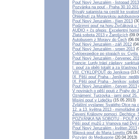
Pouť Nový Jeruzalém - listopad 2013
Pozvánka na pouť - Praha 30.10.201
Bývalý satanista na cestě ke svatos
Ohlédnutí za Moravskou autobusovou 
Pouť Nový Jeruzalém - říjen 2013
(30
Podzimní pouť na horu Živčáková u T
AUDIO + čs přepis: Excelentní homíl
Zlatá sobota 2013 v Žarošicích
(09.0
Autobusem z Moravy do Čech
(06.09
Pouť Nový Jeruzalém - září 2012
(04
Pouť Nový Jeruzalém - srpen 2013
(0
Cykloexpedice po stopách sv. Cyrila
Pouť Nový Jeruzalém - červenec 20
Francie: Lurdy trápí záplavy, sanktu
I. pouť za oběti totalit a za šťastn
VIII. CYKLOPOUŤ do Jeníkova
(13.
IX. Pěší pouť Praha - Jeníkov; neděl
IX. Pěší pouť Praha - Jeníkov; sobo
Pouť Nový Jeruzalém - červen 2013
V novinách o pěší pouti z Prahy do 
Oznámení: Turzovka - jarní pouť 25.
Misijní pouť v Lidečku
(15.05.2013)
Zvláštní vyslanec Svatého Otce na c
12. a 13. května 2013 - mimořádné 
Zjevení Královny pomoci, Dechtice, 
POZVÁNKA NA SOBOTU - POUŤ 
Pěší pouť mužů z Vranova nad Dyjí 
Pouť Nový Jeruzalém - květen 2013
Májová pouť do Maria Loretto
(26.04
Pozvání do Medjugorje
(20.04.2013)