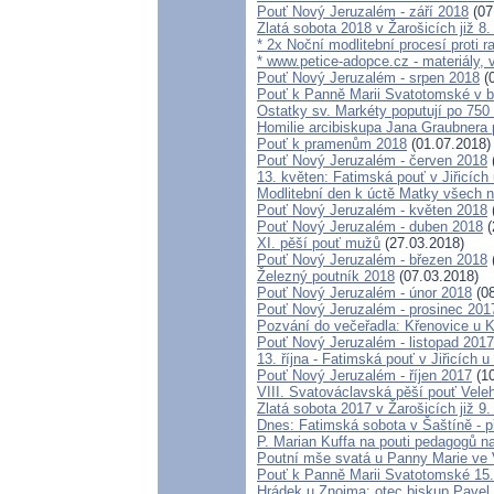
Pouť Nový Jeruzalém - září 2018
(07
Zlatá sobota 2018 v Žarošicích již 8.
* 2x Noční modlitební procesí proti r
* www.petice-adopce.cz - materiály, v
Pouť Nový Jeruzalém - srpen 2018
(0
Pouť k Panně Marii Svatotomské v b
Ostatky sv. Markéty poputují po 75
Homilie arcibiskupa Jana Graubnera p
Pouť k pramenům 2018
(01.07.2018)
Pouť Nový Jeruzalém - červen 2018
13. květen: Fatimská pouť v Jiřicích 
Modlitební den k úctě Matky všech n
Pouť Nový Jeruzalém - květen 2018
Pouť Nový Jeruzalém - duben 2018
(
XI. pěší pouť mužů
(27.03.2018)
Pouť Nový Jeruzalém - březen 2018
Železný poutník 2018
(07.03.2018)
Pouť Nový Jeruzalém - únor 2018
(08
Pouť Nový Jeruzalém - prosinec 201
Pozvání do večeřadla: Křenovice u K
Pouť Nový Jeruzalém - listopad 2017
13. října - Fatimská pouť v Jiřicích u
Pouť Nový Jeruzalém - říjen 2017
(10
VIII. Svatováclavská pěší pouť Vele
Zlatá sobota 2017 v Žarošicích již 9.
Dnes: Fatimská sobota v Šaštíně - 
P. Marian Kuffa na pouti pedagogů 
Poutní mše svatá u Panny Marie ve 
Pouť k Panně Marii Svatotomské 15
Hrádek u Znojma: otec biskup Pavel