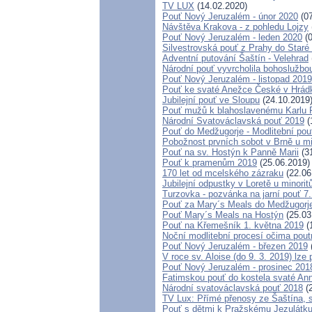
TV LUX
(14.02.2020)
Pouť Nový Jeruzalém - únor 2020
(07
Návštěva Krakova - z pohledu Lojzy
Pouť Nový Jeruzalém - leden 2020
(0
Silvestrovská pouť z Prahy do Staré 
Adventní putování Šaštín - Velehrad
Národní pouť vyvrcholila bohoslužbo
Pouť Nový Jeruzalém - listopad 2019
Pouť ke svaté Anežce České v Hrád
Jubilejní pouť ve Sloupu
(24.10.2019
Pouť mužů k blahoslavenému Karlu
Národní Svatováclavská pouť 2019
(
Pouť do Medžugorje - Modlitební pou
Pobožnost prvních sobot v Brně u min
Pouť na sv. Hostýn k Panně Marii
(31
Pouť k pramenům 2019
(25.06.2019)
170 let od mcelského zázraku
(22.06
Jubilejní odpustky v Loretě u minorit
Turzovka - pozvánka na jarní pouť 7.
Pouť za Mary´s Meals do Medžugorj
Pouť Mary´s Meals na Hostýn
(25.03
Pouť na Křemešník 1. května 2019
(
Noční modlitební procesí očima pout
Pouť Nový Jeruzalém - březen 2019
V roce sv. Aloise (do 9. 3. 2019) lze
Pouť Nový Jeruzalém - prosinec 201
Fatimskou pouť do kostela svaté Anny
Národní svatováclavská pouť 2018
(2
TV Lux: Přímé přenosy ze Šaštína, 
Pouť s dětmi k Pražskému Jezulátku