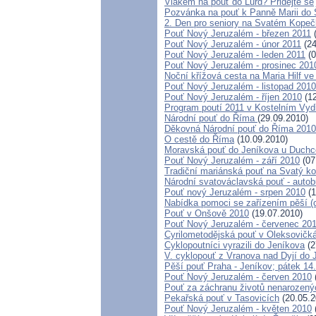
Vlakem na pouť do Lurd? Přidejte se
Pozvánka na pouť k Panně Marii do 
2. Den pro seniory na Svatém Kope
Pouť Nový Jeruzalém - březen 2011
(
Pouť Nový Jeruzalém - únor 2011
(24
Pouť Nový Jeruzalém - leden 2011
(0
Pouť Nový Jeruzalém - prosinec 201
Noční křížová cesta na Maria Hilf ve
Pouť Nový Jeruzalém - listopad 2010
Pouť Nový Jeruzalém - říjen 2010
(12
Program poutí 2011 v Kostelním Vyd
Národní pouť do Říma
(29.09.2010)
Děkovná Národní pouť do Říma 2010
O cestě do Říma
(10.09.2010)
Moravská pouť do Jeníkova u Duch
Pouť Nový Jeruzalém - září 2010
(07
Tradiční mariánská pouť na Svatý k
Národní svatováclavská pouť - auto
Pouť nový Jeruzalém - srpen 2010
(1
Nabídka pomoci se zařízením pěší (cy
Pouť v Onšově 2010
(19.07.2010)
Pouť Nový Jeruzalém - červenec 20
Cyrilometodějská pouť v Oleksovičk
Cyklopoutníci vyrazili do Jeníkova
(2
V. cyklopouť z Vranova nad Dyjí do
Pěší pouť Praha - Jeníkov; pátek 14
Pouť Nový Jeruzalém - červen 2010
Pouť za záchranu životů nenarozený
Pekařská pouť v Tasovicích
(20.05.2
Pouť Nový Jeruzalém - květen 2010