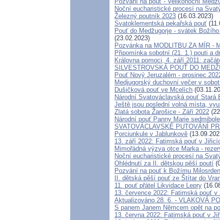
Pozvání na pouť - Velikonoční Medžug
Noční eucharistické procesí na Svat
Železný poutník 2023
(16.03.2023)
Svatoklementská pekařská pouť
(11.
Pouť do Medžugorje - svátek Božího m
(23.02.2023)
Pozvánka na MODLITBU ZA MÍR - Me
Připomínka sobotní (21. 1.) pouti a 
Královna pomoci, 4. září 2011: začát
SILVESTROVSKÁ POUŤ DO MEDŽUGOR
Pouť Nový Jeruzalém - prosinec 202
Medjugorský duchovní večer v sobotu
Dušičková pouť ve Mcelích
(03.11.2
Národní Svatováclavská pouť Stará 
Ještě jsou poslední volná místa, v
Zlatá sobota Žarošice - Září 2022
(22
Národní pouť Panny Marie sedmibole
SVATOVÁCLAVSKÉ PUTOVÁNÍ PR
Porciunkule v Jablunkově
(13.09.202
13. září 2022: Fatimská pouť v Jiřicí
Mimořádná výzva otce Marka - rezerv
Noční eucharistické procesí na Svat
Ohlédnutí za II. dětskou pěší poutí
(0
Pozvání na pouť k Božímu Milosrden
II. dětská pěší pouť ze Štítar do Vra
11. pouť přátel Likvidace Lepry
(16.0
13. července 2022: Fatimská pouť v J
Aktualizováno 28. 6. - VLAKOVÁ 
S panem Janem Němcem opět na po
13. června 2022: Fatimská pouť v Jiř