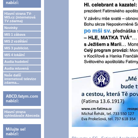
nabízí:
Hlavní strana TV-
MIS.cz (internetová
TV zdarma)
Novinky
MIS 1 zábava
MIS 2 vzdělání
MIS 3 publicist.
MIS 4 lokální
Audia hudební
Audia mluvená
Naše další
internetové televize
zdarma...
ABCD.fatym.com
nabízí:
Hlavní strana
vyhledávače Abeceda
Milujte se!
nabízí: