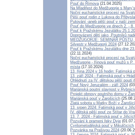
Pouť do Římova
(21.04.2025)
Na Mladifest do Medžugorje s Mary’
Noční eucharistické procesí na Svat
Pěší pouť rodin z Lukova do Přibysla
Putování -aneb pěší pouť v naší zemi
Pouť do Medžugorje ve dnech 2. - 8.
Pouť k Pražskému Jezulátku 25.1.2
Doprovázení dětí jako „Poutníků nadě
MEDŽUGORJE: SEMINÁŘ PŮSTU, T
Silvestr v Medžugorji 2024
(27.12.20
Pouť k Pražskému Jezulátku dne 23.
(22.11.2024)
Noční eucharistické procesí na Svatý
Medžugorje - říjnová pouť mužů s P.
místa
(17.10.2024)
13. října 2024 v 16 hodin: Fatimská
13. září 2024 - Fatimská pouť v Hrá
Ohlédnutí za IV. dětskou pěší poutí
Pouť Nový Jeruzalém - září 2024
(03
Mariánská poutní slavnost v Rybnicí
Projekt obnovy poutního domu v Žar
Mariánská pouť v Žarošicích
(25.08.
Zlatá sobota u Matky Boží v Žarošic
13. srpen 2024: Fatimská pouť v Jiřic
IV. dětská pěší pouť ze Štítar do Vr
13. 7. 2024 - Fatimská pouť v Jiřicíc
Pozvání k prameni řeky Dyje
(01.07.
Cyrilometodějská pouť v Mikulčicích
Pozvánka na Prašivou 2024
(20.06.2
13. června 2024: Fatimská pouť v Jiř