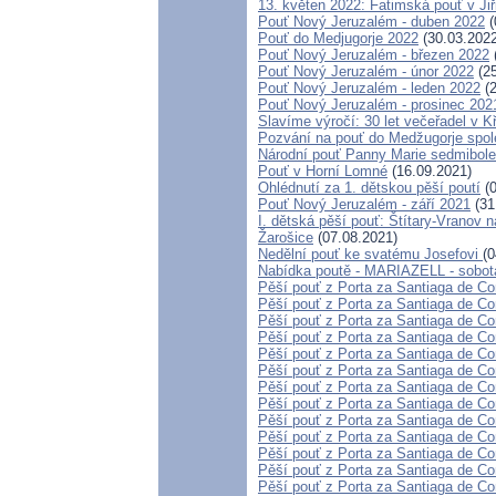
13. květen 2022: Fatimská pouť v Jiř
Pouť Nový Jeruzalém - duben 2022
(
Pouť do Medjugorje 2022
(30.03.2022
Pouť Nový Jeruzalém - březen 2022
Pouť Nový Jeruzalém - únor 2022
(25
Pouť Nový Jeruzalém - leden 2022
(2
Pouť Nový Jeruzalém - prosinec 202
Slavíme výročí: 30 let večeřadel v K
Pozvání na pouť do Medžugorje spole
Národní pouť Panny Marie sedmibole
Pouť v Horní Lomné
(16.09.2021)
Ohlédnutí za 1. dětskou pěší poutí
(0
Pouť Nový Jeruzalém - září 2021
(31
I. dětská pěší pouť: Štítary-Vranov n
Žarošice
(07.08.2021)
Nedělní pouť ke svatému Josefovi
(0
Nabídka poutě - MARIAZELL - sobot
Pěší pouť z Porta za Santiaga de Co
Pěší pouť z Porta za Santiaga de Co
Pěší pouť z Porta za Santiaga de Co
Pěší pouť z Porta za Santiaga de Co
Pěší pouť z Porta za Santiaga de Co
Pěší pouť z Porta za Santiaga de Co
Pěší pouť z Porta za Santiaga de Co
Pěší pouť z Porta za Santiaga de Co
Pěší pouť z Porta za Santiaga de Co
Pěší pouť z Porta za Santiaga de Co
Pěší pouť z Porta za Santiaga de Co
Pěší pouť z Porta za Santiaga de Co
Pěší pouť z Porta za Santiaga de Co