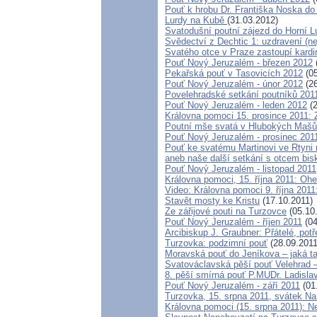
Pouť k hrobu Dr. Františka Noska do
Lurdy na Kubě
(31.03.2012)
Svatodušní poutní zájezd do Horní 
Svědectví z Dechtic 1: uzdravení (ne
Svatého otce v Praze zastoupí kard
Pouť Nový Jeruzalém - březen 2012
Pekařská pouť v Tasovicích 2012
(05
Pouť Nový Jeruzalém - únor 2012
(26
Povelehradské setkání poutníků 201
Pouť Nový Jeruzalém - leden 2012
(2
Královna pomoci 15. prosince 2011: 
Poutní mše svatá v Hlubokých Maš
Pouť Nový Jeruzalém - prosinec 201
Pouť ke svatému Martinovi ve Rtyni 
aneb naše další setkání s otcem bi
Pouť Nový Jeruzalém - listopad 2011
Královna pomoci, 15. října 2011: Oh
Video: Královna pomoci 9. října 2011
Stavět mosty ke Kristu
(17.10.2011)
Ze zářijové pouti na Turzovce
(05.10
Pouť Nový Jeruzalém - říjen 2011
(04
Arcibiskup J. Graubner: Přátelé, pot
Turzovka: podzimní pouť
(28.09.2011
Moravská pouť do Jeníkova – jaká ta
Svatováclavská pěší pouť Velehrad 
8. pěší smírná pouť P.MUDr. Ladisl
Pouť Nový Jeruzalém - září 2011
(01
Turzovka, 15. srpna 2011, svátek N
Královna pomoci (15. srpna 2011): 