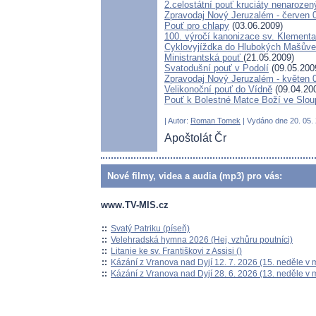
2.celostátní pouť kruciáty nenaroz
Zpravodaj Nový Jeruzalém - červen 
Pouť pro chlapy
(03.06.2009)
100. výročí kanonizace sv. Klement
Cyklovyjíždka do Hlubokých Mašův
Ministrantská pouť
(21.05.2009)
Svatodušní pouť v Podolí
(09.05.200
Zpravodaj Nový Jeruzalém - květen 
Velikonoční pouť do Vídně
(09.04.20
Pouť k Bolestné Matce Boží ve Slou
| Autor:
Roman Tomek
| Vydáno dne 20. 05. 
Apoštolát Čr
Nové filmy, videa a audia (mp3) pro vás:
www.TV-MIS.cz
::
Svatý Patriku (píseň)
::
Velehradská hymna 2026 (Hej, vzhůru poutníci)
::
Litanie ke sv. Františkovi z Assisi ()
::
Kázání z Vranova nad Dyjí 12. 7. 2026 (15. neděle v 
::
Kázání z Vranova nad Dyjí 28. 6. 2026 (13. neděle v 