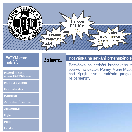
FATYM.com
Pozvánka na setkání brněnského re
nabízí:
Pozvánka na setkání brněnského re
poprvé na svátek Panny Marie Matky 
Hlavní strana
hod. Spojíme se s tradičním progr
www.FATYM.com
Milosrdenství
Bude a zveme!
Bohoslužby
Farnosti
Adoptivní farnost
Zpravodaj
Bylo
Foto
Hesla