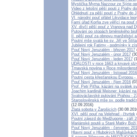
Mystička Myrna Nazzour ze Sýrie o
Video z letošní pěší pouti z Prahy d
Ohlédnutí za pěší poutí z Prahy do 
VI. národní pouť přátel Likvidace lep
Farní úřad Korňa zve věřící na pouť
XV. dívčí pěší pouť z Vranova nad D
Putování po stopách brněnského bis
II. pěší pouť za obnovu manželství a
Poutní mše svatá ke sv. Jiří ve Štít
Jubilejní rok Fatimy - podmínky k z
Pouť Nový Jeruzalém - březen 2017
Pouť Nový Jeruzalém - únor 2017
(30
Pouť Nový Jeruzalém - leden 2017
(1
UDÁLOSTI v roce 1663 a krvavé slz
Trnavská novéna v Roce milosrdenstv
Pouť Nový Jeruzalém - listopad 2016
Poutní cesta křesťanskou Evropou - 
Pouť Nový Jeruzalém - říjen 2016
(03
Prof. Petr Piťha: kázání na svátek s
Joachim kardinál Meisner: kázání na
Svatováclavské putování Prahou - 27
Staroslověnská mše sv. podle tradičn
(12.09.2016)
Zlatá sobota v Žarošicích
(30.08.201
XVI. pěší pouť na Velehrad - čtvrtek
Poutní zájezd do Medžugorje - září 
Mariánské poutě u Staré Matky Boží
Pouť Nový Jeruzalém - červenec 20
Hlavní pouť v Hlubokých Mašůvkách
S panem Němcem do MEDŽUGORJE 