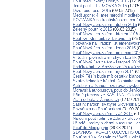
Pouť médií Svatý Hostýn 2015
(12.0
Jarní pouť - TURZOVKA 2015
(12.05
Dívčí pěší pouť 2015
(09.05.2015)
Medžugorje: 4. mezinárodní modlitebn
POZVÁNKA na františkánskou pouť do 
Pouť Nový Jeruzalém - duben 2015
(
Železný poutník 2015
(08.03.2015)
Pouť Nový Jeruzalém - březen 2015
Pouť sv. Klementa v Tasovicích
(25.
Pozvánka na Tradiční „Klemenswoch
Pouť Nový Jeruzalém - leden 2015
(0
Pouť Nový Jeruzalém - prosinec 201
Virtuální prohlídka římských bazilik
(
Pouť Nový Jeruzalém - listopad 2014
Poděkování sv. Anežce za 25 roků 
Pouť Nový Jeruzalém - říjen 2014
(09
Český Těšín bude mít ostatky blaho
Svatováclavské kázání Dominika kar
Autobus na Národní svatováclavskou
Moravská autobusová pouť do Jeník
Přímé přenosy ze ŠAŠTÍNA - Celoná
Zlatá sobota v Žarošicích
(12.09.201
Šaštín: národní svatyně Slovenska
(
Pozvánka na Pouť setkání
(01.09.20
Pouť Nový Jeruzalém - září 2014
(01
Národní pouť rodin ve Žďáru - Slovo 
Učitelé i rodiny s dětmi budou na Ho
Pouť do Medjugorje
(06.08.2014)
SLAVNOST PORCINKULOVÉHO O
Pouť mužů v Kostelním Vydří + kázá