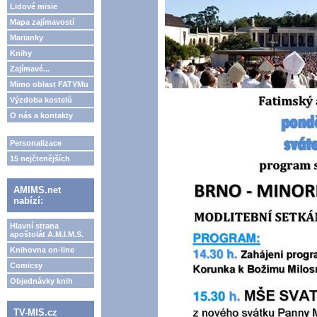
Lidové misie
Mapa zajímavostí
Marianky
Knihy
Zajímavé...
Mimo oblast FATYMu
Výzdoba kostelů
O nás a kontakty
Personalizace
15 nejčtenějších
AMIMS.net
nabízí:
Hlavní strana
apoštolát A.M.I.M.S.
Knihovna on-line
Comicsy
Objednávky knih
TV-MIS.cz