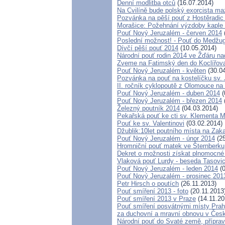
Denní modlitba otců
(16.07.2014)
Na Cvilíně bude polský exorcista maz
Pozvánka na pěší pouť z Hostěradi
Morašice: Požehnání výzdoby kaple
Pouť Nový Jeruzalém - červen 2014
Poslední možnost! - Pouť do Medžugo
Dívčí pěší pouť 2014
(10.05.2014)
Národní pouť rodin 2014 ve Žďáru n
Zveme na Fatimský den do Koclířova
Pouť Nový Jeruzalém - květen
(30.04
Pozvánka na pouť na kostelíčku sv.
II. ročník cyklopoutě z Olomouce na
Pouť Nový Jeruzalém - duben 2014
(
Pouť Nový Jeruzalém - březen 2014
Železný poutník 2014
(04.03.2014)
Pekařská pouť ke cti sv. Klementa 
Pouť ke sv. Valentinovi
(03.02.2014)
Džublik:10let poutního místa na Zaka
Pouť Nový Jeruzalém - únor 2014
(25
Hromniční pouť matek ve Šternberku
Dekret o možnosti získat plnomocné
Vlaková pouť Lurdy - beseda Tasovi
Pouť Nový Jeruzalém - leden 2014
(0
Pouť Nový Jeruzalém - prosinec 201
Petr Hirsch o poutích
(26.11.2013)
Pouť smíření 2013 - foto
(20.11.2013
Pouť smíření 2013 v Praze
(14.11.20
Pouť smíření posvátnými místy Pra
za duchovní a mravní obnovu v Česk
Národní pouť do Svaté země, příprav