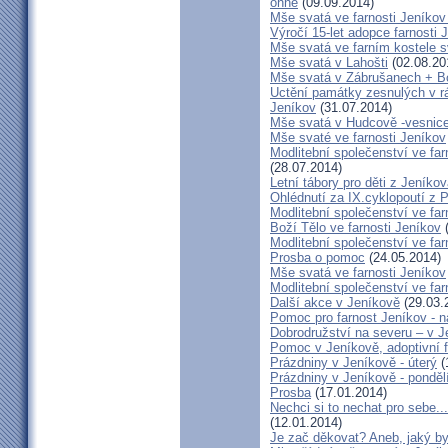
ohně
(09.09.2014)
Mše svatá ve farnosti Jeník
Výročí 15-let adopce farnosti
Mše svatá ve farním kostele s
Mše svatá v Lahošti
(02.08.20
Mše svatá v Zábrušanech + B
Uctění památky zesnulých v rám
Jeníkov
(31.07.2014)
Mše svatá v Hudcově -vesnice 
Mše svaté ve farnosti Jeníkov
Modlitební společenství ve far
(28.07.2014)
Letní tábory pro děti z Jeníko
Ohlédnutí za IX.cyklopoutí z 
Modlitební společenství ve far
Boží Tělo ve farnosti Jeníkov
(
Modlitební společenství ve far
Prosba o pomoc
(24.05.2014)
Mše svatá ve farnosti Jeníkov
Modlitební společenství ve f
Další akce v Jeníkově
(29.03.
Pomoc pro farnost Jeníkov - 
Dobrodružství na severu – v 
Pomoc v Jeníkově, adoptivní 
Prázdniny v Jeníkově - úterý
(
Prázdniny v Jeníkově - ponděl
Prosba
(17.01.2014)
Nechci si to nechat pro sebe..
(12.01.2014)
Je zač děkovat? Aneb, jaký by