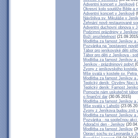
Adventní koncert v Jeníkově
(
Okresní kolo soutěže Bible a
Adventní koncert v Jeníkově
(
Návštěva sv. Mikuláše v Jení
Žehnání nově restaurované so
Adventní duchovní obnova v 
Podzimní prázdniny v Jeníkov
Boží prozřetelnost
(21.09.2015
Modlitba za farnost Jeníkov a
Pozvánka na "postavení novéh
Tábor pro jeníkovské děti střed
Tábor pro děti z Jeníkova - so
Modlitba za farnost Jeníkov a
Jeníkov - prázdninový pobyt
(
Zvony z jeníkovského kostela
Mše svatá v kostele sv. Petra
Modlitba za farnost Jeníkov a
Teplický deník: Ozvěny Noci k
Teplický deník: Farnost Jeníko
Pomozte nám uskutečnit tábor 
o finanční dar
(30.05.2015)
Modlitba za farnost Jeníkov a
Mše svatá v Lahošti
(23.05.20
Zvony z Jeníkova budou znít 
Modlitba za farnost Jeníkov a
Pozvánka - na společnou akci
Adorační den - Jeníkov
(20.04
Modlitba za farnost Jeníkov
(2
Opraví sochu sv.Leonarda v J