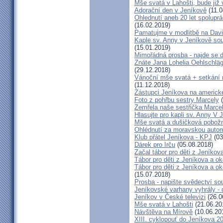
Mše svatá v Lahošti, bude již 
Adorační den v Jeníkově
(11.0
Ohlednutí aneb 20 let spolupr
(16.02.2019)
Pamatujme v modlitbě na Dav
Kaple sv. Anny v Jeníkově so
(15.01.2019)
Mimořádná prosba - najde se 
Znáte Jana Lohelia Oehlschlä
(29.12.2018)
Vánoční mše svatá + setkání
(11.12.2018)
Zástupci Jeníkova na americk
Foto z pohřbu sestry Marcely
(
Zemřela naše sestřička Marce
Hlasujte pro kapli sv. Anny V 
Mše svatá a dušičková pobožn
Ohlédnutí za moravskou autom
Klub přátel Jeníkova - KPJ
(03
Dárek pro Irču
(05.08.2018)
Začal tábor pro děti z Jeníkova
Tábor pro děti z Jeníkova a oko
Tábor pro děti z Jeníkova a ok
(15.07.2018)
Prosba - napište svědectví so
Jeníkovské varhany vyhrály - 
Jeníkov v České televizi
(26.0
Mše svatá v Lahošti
(21.06.20
Návštěva na Mírově
(10.06.20
XIII. cyklopouť do Jeníkova 2