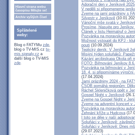
Adorační den v Jeníkově 2025
Hlavní strana webu
V neděli si připomeneme jeník
časopisu Milujte se!
Zveme na jarní prázdniny s 
Archiv vyšlých čísel
Silvestr v Jeníkově
(10.01.202
Vánoční mše svatá v Jeníkov
Prosíme, hlasujte pro Jeníkov
Spřátelené
Článek v listu Heimatruf o Jen
weby:
Pozvánka na moravskou autom
Možnost vstoupit do KPJ - klu
Blog o FATYMu
zde
,
pouti
(10.09.2024)
blog o TV-MIS.cz
tv-
Teplický deník: V Jeníkově že
mis.signaly.cz
a
Misijní týden soluňáků: Papež
další blog o TV-MIS
Kázání arcibiskupa Okola při 
zde
.
FOTO: Biřmování Jeníkov 8.6
Pozvánka na biřmování v Jen
18. 4. si připomínáme výroční
(17.04.2024)
Jarní prázdniny 2024 - na F
ČSOB pomáhá regionům: Děku
Ráchel Skleničková opět v Je
Gospel Night v Jeníkově
(26.1
Zveme na Gospel Night v Jen
Zveme na adventní koncert v 
Pozvánka na moravskou autom
Žehnání kříže u Hudcova
(17.0
I toto se děje v naší adoptovan
Soluňáci v Jeníkově: závěreč
Soluňáci v Jeníkově: Dnes mše
(29.07.2023)