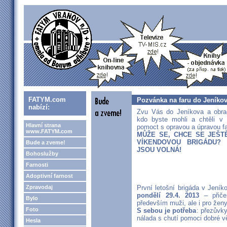
FATYM.com
Pozvánka na faru do Jeníko
nabízí:
Zvu Vás do Jeníkova a obra
kdo byste mohli a chtěli v 
Hlavní strana
pomoct s opravou a úpravou fa
www.FATYM.com
MŮŽE SE, CHCE SE JEŠT
VÍKENDOVOU BRIGÁDU? 
Bude a zveme!
JSOU VOLNÁ!
Bohoslužby
Farnosti
Adoptivní farnost
Zpravodaj
První letošní brigáda v Jeník
pondělí 29.4. 2013
– přiče
Bylo
především muži, ale i pro ženy
Foto
S sebou je potřeba
: přezůvky
nálada s chutí pomoci dobré v
Hesla