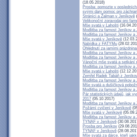
(18.05.2018)
Prosba: pomozte v posledních 
svými dary pomoc pro záchran
Stráníci a Žalman v Jeníkově
(
Velikonoční zpravodaj pro far
Mše svatá v Lahošti
(16.04.20
Modlitba za farnost Jeníkov a
Modlitba za farnost Jeníkov a
Mše svatá v Jeníkově
(12.03.
Nabídka z FATYMu
(28.02.201
Ohlédnutí za jarními prázdnin
Modlitba za farnost Jeníkov a
Modlitba za farnost Jeníkov a
Vánoční mše svatá a setkání
Modlitba za farnost Jeníkov a
Mše svatá v Lahošti
(12.12.20
Zemřel Radek Tabáň z Jeníko
Modlitba za farnost Jeníkov a
Mše svatá a dušičková pobožn
Modlitba za farnost Jeníkov a
Pár statistických údajů, jak 
2017
(05.10.2017)
Modlitba za farnost Jeníkov a
Požární cvičení v Jeníkově
(05
Mše svatá v Jeníkově
(05.09.
Modlitba za farnost Jeníkov a
TYNAF v Jeníkově
(30.08.201
Prosba pro Jeníkov
(29.08.201
TYNAF v Jeníkově
(28.08.201
Mše svatá za dárce, kteří jakko