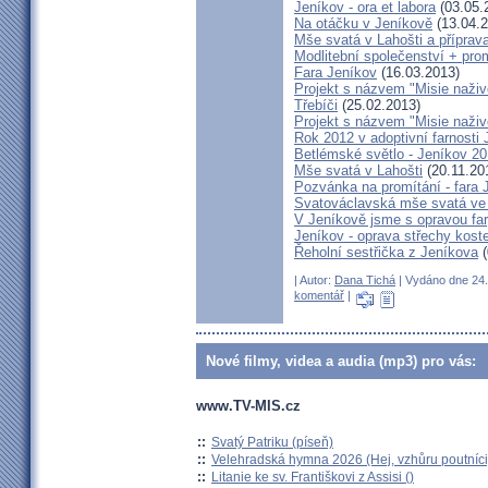
Jeníkov - ora et labora
(03.05.
Na otáčku v Jeníkově
(13.04.2
Mše svatá v Lahošti a příprava
Modlitební společenství + prom
Fara Jeníkov
(16.03.2013)
Projekt s názvem "Misie naživo
Třebíči
(25.02.2013)
Projekt s názvem "Misie naživ
Rok 2012 v adoptivní farnosti
Betlémské světlo - Jeníkov 2
Mše svatá v Lahošti
(20.11.20
Pozvánka na promítání - fara 
Svatováclavská mše svatá ve 
V Jeníkově jsme s opravou fary
Jeníkov - oprava střechy kost
Řeholní sestřička z Jeníkova
(
| Autor:
Dana Tichá
| Vydáno dne 24. 
komentář
|
Nové filmy, videa a audia (mp3) pro vás:
www.TV-MIS.cz
::
Svatý Patriku (píseň)
::
Velehradská hymna 2026 (Hej, vzhůru poutníci
::
Litanie ke sv. Františkovi z Assisi ()