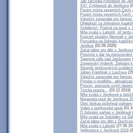
Jak začínala cyklopouť do Jen
XVI. Cyklopouť do Jeníkova
(0
Poutní místa severních Čech 
Poutní místa severních Čech 
Vánoční zpravodaj pro farnos
Ohlédnutí za žehnáním kapličk
Svědectví: Poprvé na pouti v 
Mše svatá v Lahošti, již tento 
Koncert skupiny Nezmaři v Je
Pozvánka na žehnání kapličky 
Jeníkov
(02.09.2020)
Začal tábor pro děti z Jeníkov
Prosíme o dar na zprovoznění
Tajemná záře nad Jeníkovem
(
Znojemský týdeník: Žehnání k
Sborník jeníkovských svědect
Jáhen František z Lančova
(25
Vánoční zpravodaj pro farnos
Prosba o modlitbu - aktualizac
Prosím, pomozte svým darem z
Trocha poezie...
(03.12.2019)
Mše svatá v Jeníkově a dušič
Moravská pouť do Jeníkova 2
Otec biskup požehnal varhany
Video z jeníkovské pouti
(01.1
O žehnání varhan v Jeníkově
Mše svatá se Soluňáky ve Ště
Začal tábor pro děti z Duchcov
Mše svatá v Lahošti
(27.05.20
Velikonoce v Jeníkově 2019
(2