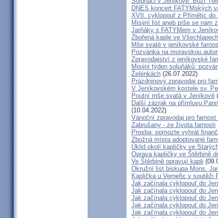
Soluňáci v Jeníkově: Boží Tě
DNES koncert FATYMských va
XVII. cyklopouť z Přímětic do
Misijní list aneb píše se nám 
Jarňáky s FATYMem v Jeníko
Zbořená kaple ve Všechlapech
Mše svaté v jeníkovské farno
Pozvánka na moravskou autom
Zpravodajství z jeníkovské farn
Misijní týden soluňáků: pozvá
Želénkách
(26.07.2022)
Prázdninový zpravodaj pro far
V Jeníkovském kostele sv. Pet
Poutní mše svatá v Jeníkově
(
Další zázrak na přímluvu Pann
(10.04.2022)
Vánoční zpravodaj pro farnos
Zabrušany - ze života farnosti
Prosba: pomozte vyhrát finanč
Zbožná místa adoptované farn
Úklid okolí kapličky ve Starýc
Oprava kapličky ve Štěrbině 
Ve Štěrbině opravují kapli
(09.
Okružní list biskupa Mons. J
Kaplička u Verneřic v soutěži
Jak začínala cyklopouť do Jen
Jak začínala cyklopouť do Jen
Jak začínala cyklopouť do Jen
Jak začínala cyklopouť do Jen
Jak začínala cyklopouť do Jen