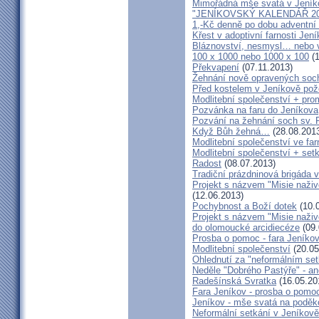
Mimořádná mše svatá v Jeník
"JENÍKOVSKÝ KALENDÁŘ 20
1,-Kč denně po dobu adventní
Křest v adoptivní farnosti Jen
Bláznovství, nesmysl… nebo v
100 x 1000 nebo 1000 x 100
(1
Překvapení
(07.11.2013)
Žehnání nově opravených soch
Před kostelem v Jeníkově po
Modlitební společenství + prom
Pozvánka na faru do Jeníkova
Pozvání na žehnání soch sv. 
Když Bůh žehná…
(28.08.201
Modlitební společenství ve far
Modlitební společenství + setk
Radost
(08.07.2013)
Tradiční prázdninová brigáda 
Projekt s názvem "Misie naživ
(12.06.2013)
Pochybnost a Boží dotek
(10.
Projekt s názvem "Misie naživ
do olomoucké arcidiecéze
(09.
Prosba o pomoc - fara Jeníko
Modlitební společenství
(20.05
Ohlednutí za "neformálním se
Neděle "Dobrého Pastýře" - an
Radešínská Svratka
(16.05.20
Fara Jeníkov - prosba o pomo
Jeníkov - mše svatá na poděk
Neformální setkání v Jeník