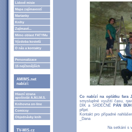
Lidové misie
Mapa zajímavostí
Marianky
Knihy
Zajímavé...
Mimo oblast FATYMu
Výzdoba kostelů
O nás a kontakty
Personalizace
15 nejčtenějších
AMIMS.net
nabízí:
Hlavní strana
Co nabízí na oplátku fara 
apoštolát A.M.I.M.S.
smysluplné využití času, n
Knihovna on-line
DÍK a SRDEČNÉ
PÁN BŮH
přijet.
Comicsy
Kontakt pro případné nahlášen
Objednávky knih
_Dana
Na setkání s 
TV-MIS.cz