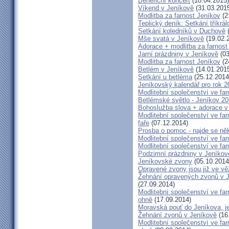
Benefiční koncert
(18.04.2015)
Víkend v Jeníkově
(31.03.201
Modlitba za farnost Jeníkov
(2
Teplický deník: Setkání tříkr
Setkání koledníků v Duchově
(
Mše svatá v Jeníkově
(19.02.
Adorace + modlitba za farno
Jarní prázdniny v Jeníkově
(03
Modlitba za farnost Jeníkov
(2
Betlém v Jeníkově
(14.01.201
Setkání u betléma
(25.12.2014
Jeníkovský kalendář pro rok 2
Modlitební společenství ve far
Betlémské světlo - Jeníkov 2
Bohoslužba slova + adorace v 
Modlitební společenství ve fa
faře
(07.12.2014)
Prosba o pomoc - najde se ně
Modlitební společenství ve far
Modlitební společenství ve far
Podzimní prázdniny v Jeníkov
Jeníkovské zvony
(05.10.2014
Opravené zvony jsou již ve vě
Žehnání opravených zvonů v 
(27.09.2014)
Modlitební společenství ve far
ohně
(17.09.2014)
Moravská pouť do Jeníkova, jet
Žehnání zvonů v Jeníkově
(16
Modlitební společenství ve far