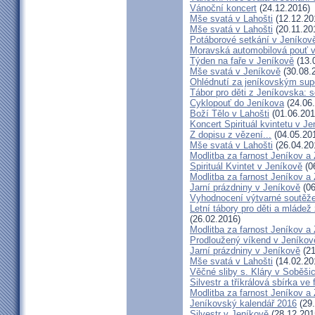
Vánoční koncert
(24.12.2016)
Mše svatá v Lahošti
(12.12.20
Mše svatá v Lahošti
(20.11.20
Potáborové setkání v Jeníko
Moravská automobilová pouť 
Týden na faře v Jeníkově
(13.
Mše svatá v Jeníkově
(30.08.
Ohlédnutí za jeníkovským su
Tábor pro děti z Jeníkovska: 
Cyklopouť do Jeníkova
(24.06
Boží Tělo v Lahošti
(01.06.201
Koncert Spirituál kvintetu v J
Z dopisu z vězení...
(04.05.20
Mše svatá v Lahošti
(26.04.20
Modlitba za farnost Jeníkov a
Spirituál Kvintet v Jeníkově
(0
Modlitba za farnost Jeníkov a
Jarní prázdniny v Jeníkově
(06
Vyhodnocení výtvarné soutěž
Letní tábory pro děti a mládež
(26.02.2016)
Modlitba za farnost Jeníkov a
Prodloužený víkend v Jeníkov
Jarní prázdniny v Jeníkově
(21
Mše svatá v Lahošti
(14.02.20
Věčné sliby s. Kláry v Soběši
Silvestr a tříkrálová sbírka ve
Modlitba za farnost Jeníkov a
Jeníkovský kalendář 2016
(29.
Silvestr v Jeníkově
(28.12.201