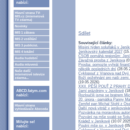
nabízí:
Hlavní strana TV-
MIS.cz (internetová
TV zdarma)
Novinky
MIS 1 zábava
Sdílet
MIS 2 vzdělání
Související články:
MIS 3 publicist.
Misijní týden soluňáků v Jení
Jeníkovský kalendář 2027
(15.
MIS 4 lokální
ČSOB pomáhá regionům: Jeníko
Audia hudební
Závažná prosba z Jeníkova
(0
Prosba: pomozte vyhrát finanč
Audia mluvená
několik posledních dní
(28.05.
Naše další
Cyklopouť z Vranova nad Dyjí
internetové televize
Boží požehnání pro naši zemi.
zdarma...
(19.05.2026)
XXII. PĚŠÍ POUŤ Z PRAHY 
ABCD.fatym.com
Jarní prázdniny v Jeníkově
(18
nabízí:
Rozloučili jsme se bratrem Mi
20. února - památka Panny Ma
Zemřel pan Michal Stohl z O
Hlavní strana
Další nová vitráž v jeníkovsk
vyhledávače Abeceda
Pozvánka na moravskou autom
Pozvání na mše svaté se Sol
Krádež v Jeníkově
(10.07.202
Milujte se!
Poutní mše sv. v Jeníkově
(05
nabízí:
Cyklopouť z Vranova nad Dyjí