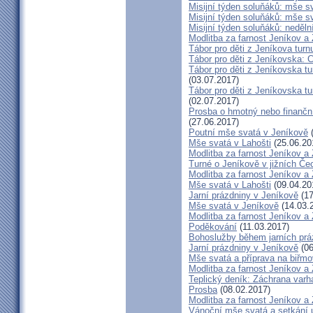
Misijní týden soluňáků: mše s
Misijní týden soluňáků: mše 
Misijní týden soluňáků: neděl
Modlitba za farnost Jeníkov a
Tábor pro děti z Jeníkova turn
Tábor pro děti z Jeníkovska: 
Tábor pro děti z Jeníkovska t
(03.07.2017)
Tábor pro děti z Jeníkovska t
(02.07.2017)
Prosba o hmotný nebo finanční 
(27.06.2017)
Poutní mše svatá v Jeníkově
(
Mše svatá v Lahošti
(25.06.20
Modlitba za farnost Jeníkov a
Turné o Jeníkově v jižních Če
Modlitba za farnost Jeníkov a
Mše svatá v Lahošti
(09.04.20
Jarní prázdniny v Jeníkově
(17
Mše svatá v Jeníkově
(14.03.
Modlitba za farnost Jeníkov a
Poděkování
(11.03.2017)
Bohoslužby během jarních prá
Jarní prázdniny v Jeníkově
(06
Mše svatá a příprava na biřm
Modlitba za farnost Jeníkov a
Teplický deník: Záchrana varh
Prosba
(08.02.2017)
Modlitba za farnost Jeníkov a
Vánoční mše svatá a setkání 