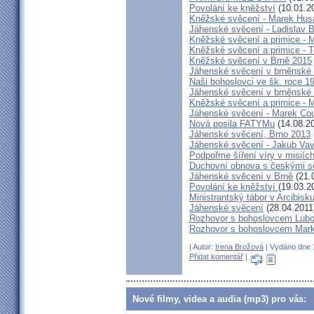
Povolání ke kněžství
(10.01.2
Kněžské svěcení - Marek Hus
Jáhenské svěcení - Ladislav 
Kněžské svěcení a primice - 
Kněžské svěcení a primice - 
Kněžské svěcení v Brně 2015
Jáhenské svěcení v brněnské 
Naši bohoslovci ve šk. roce 19
Jáhenské svěcení v brněnské 
Kněžské svěcení a primice - 
Jáhenské svěcení - Marek Cou
Nová posila FATYMu
(14.08.2
Jáhenské svěcení, Brno 2013
Jáhenské svěcení - Jakub Va
Podpořme šíření víry v misiíc
Duchovní obnova s českými s
Jáhenské svěcení v Brně
(21.
Povolání ke kněžství
(19.03.2
Ministrantský tábor v Arcibi
Jáhenské svěcení
(28.04.2011
Rozhovor s bohoslovcem Lub
Rozhovor s bohoslovcem Mar
| Autor:
Irena Brožová
| Vydáno dne 1
Přidat komentář
|
Nové filmy, videa a audia (mp3) pro vás: