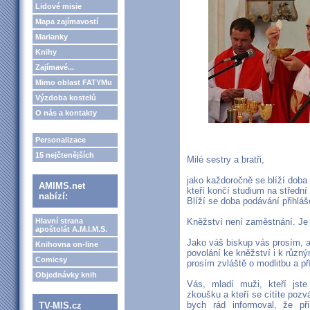
Lidové misie
Mapa zajímavostí
Marianky
Knihy
Zajímavé...
Mimo oblast FATYMu
Výzdoba kostelů
O nás a kontakty
Personalizace
15 nejčtenějších
Milé sestry a bratři,
jako každoročně se blíží doba 
AMIMS.net
kteří končí studium na střední
nabízí:
Blíží se doba podávání přihláš
Hlavní strana
Kněžství není zaměstnání. Je
apoštolát A.M.I.M.S.
Jako váš biskup vás prosím, 
Knihovna on-line
povolání ke kněžství i k růz
Comicsy
prosím zvláště o modlitbu a pří
Objednávky knih
Vás, mladí muži, kteří jst
zkoušku a kteří se cítíte pozv
bych rád informoval, že př
TV-MIS.cz