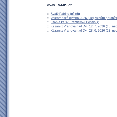
www.TV-MIS.cz
::
Svatý Patriku (píseň)
::
Velehradská hymna 2026 (Hej, vzhůru poutníci
::
Litanie ke sv. Františkovi z Assisi ()
::
Kázání z Vranova nad Dyjí 12. 7. 2026 (15. ne
::
Kázání z Vranova nad Dyjí 28. 6. 2026 (13. ne