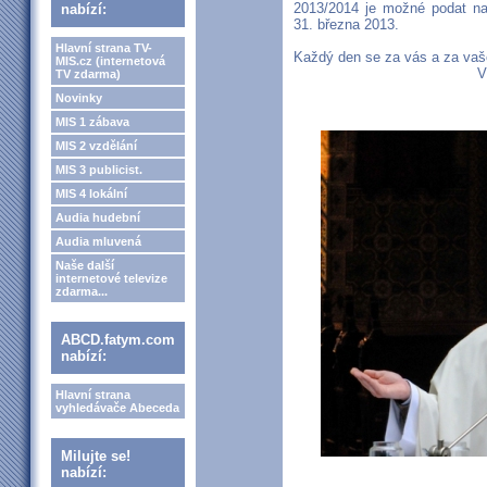
2013/2014 je možné podat na
nabízí:
31. března 2013.
Hlavní strana TV-
Každý den se za vás a za va
MIS.cz (internetová
V
TV zdarma)
Novinky
MIS 1 zábava
MIS 2 vzdělání
MIS 3 publicist.
MIS 4 lokální
Audia hudební
Audia mluvená
Naše další
internetové televize
zdarma...
ABCD.fatym.com
nabízí:
Hlavní strana
vyhledávače Abeceda
Milujte se!
nabízí: