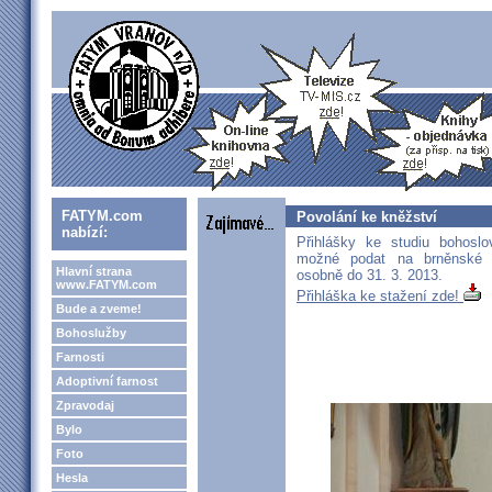
FATYM.com
Povolání ke kněžství
nabízí:
Přihlášky ke studiu bohoslo
možné podat na brněnské b
Hlavní strana
osobně do 31. 3. 2013.
www.FATYM.com
Přihláška ke stažení zde!
Bude a zveme!
Bohoslužby
Farnosti
Adoptivní farnost
Zpravodaj
Bylo
Foto
Hesla