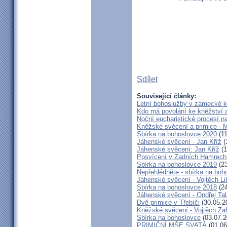
Sdílet
Související články:
Letní bohoslužby v zámecké ka
Kdo má povolání ke kněžství 
Noční eucharistické procesí n
Kněžské svěcení a primice - M
Sbírka na bohoslovce 2020
(11
Jáhenské svěcení - Jan Kříž
(
Jáhenské svěcení: Jan Kříž
(1
Posvícení v Zadních Hamrech
Sbírka na bohoslovce 2019
(23
Nepřehlédněte - sbírka na boh
Jáhenské svěcení - Vojtěch Li
Sbírka na bohoslovce 2018
(24
Jáhenské svěcení - Ondřej Ta
Dvě primice v Třebíči
(30.05.2
Kněžské svěcení - Vojtěch Za
Sbírka na bohoslovce
(03.07.2
PRIMIČNÍ MŠE SVATÁ
(01.06