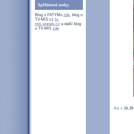
Spřátelené weby:
Blog o FATYMu
zde
, blog o
TV-MIS.cz
tv-
mis.signaly.cz
a další blog
o TV-MIS
zde
.
Asi v
16.30