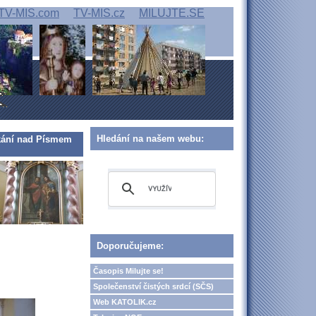
TV-MIS.com
TV-MIS.cz
MILUJTE.SE
Hledání na našem webu:
tkání nad Písmem
Doporučujeme:
Časopis Milujte se!
Společenství čistých srdcí (SČS)
Web KATOLIK.cz