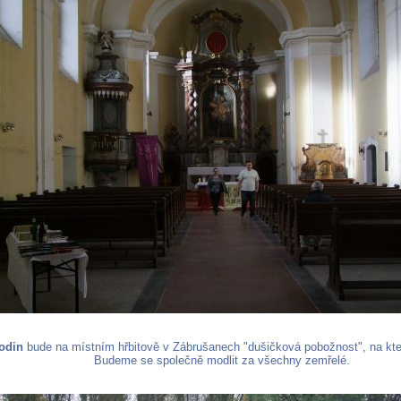
odin
bude na místním hřbitově v Zábrušanech "dušičková pobožnost", na kter
Budeme se společně modlit za všechny zemřelé.