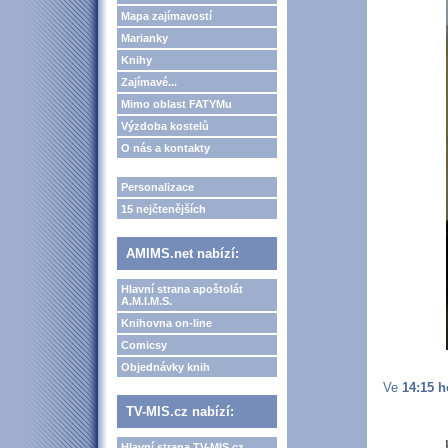
Mapa zajímavostí
Marianky
Knihy
Zajímavé...
Mimo oblast FATYMu
Výzdoba kostelů
O nás a kontakty
Personalizace
15 nejčtenějších
AMIMS.net nabízí:
Hlavní strana apoštolát
A.M.I.M.S.
Knihovna on-line
Comicsy
Objednávky knih
Ve
14:15 h
TV-MIS.cz nabízí:
Hlavní strana TV-MIS.cz