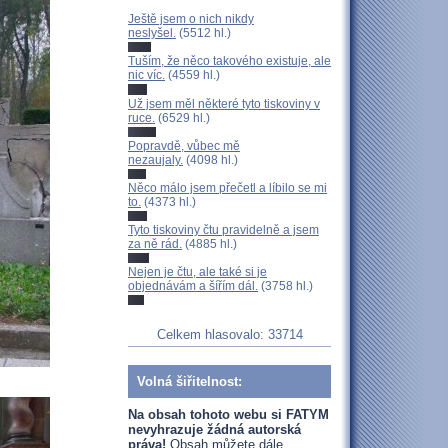
Ještě jsem o nich nikdy
neslyšel.
(5512 hl.)
Tuším, že něco takového existuje, ale
nic víc.
(4559 hl.)
Už jsem měl některé tyto tiskoviny v
ruce.
(6529 hl.)
Popravdě, vůbec mě
nezaujaly.
(4098 hl.)
Něco málo jsem přečetl a líbilo se mi
to.
(4373 hl.)
Tyto tiskoviny čtu pravidelně a jsem
za ně rád.
(4885 hl.)
Nejen je čtu, ale také si je
objednávám a šířím dál.
(3758 hl.)
Celkem hlasovalo: 33714
Volná šiřitelnost:
Na obsah tohoto webu si FATYM
nevyhrazuje žádná autorská
práva!
Obsah můžete dále