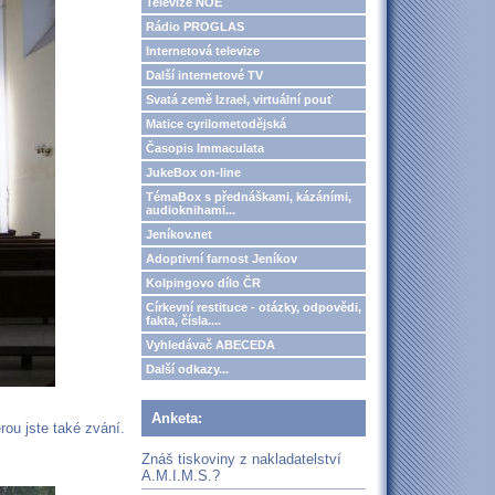
Televize NOE
Rádio PROGLAS
Internetová televize
Další internetové TV
Svatá země Izrael, virtuální pouť
Matice cyrilometodějská
Časopis Immaculata
JukeBox on-line
TémaBox s přednáškami, kázáními,
audioknihami...
Jeníkov.net
Adoptivní farnost Jeníkov
Kolpingovo dílo ČR
Církevní restituce - otázky, odpovědi,
fakta, čísla....
Vyhledávač ABECEDA
Další odkazy...
Anketa:
ou jste také zvání.
Znáš tiskoviny z nakladatelství
A.M.I.M.S.?