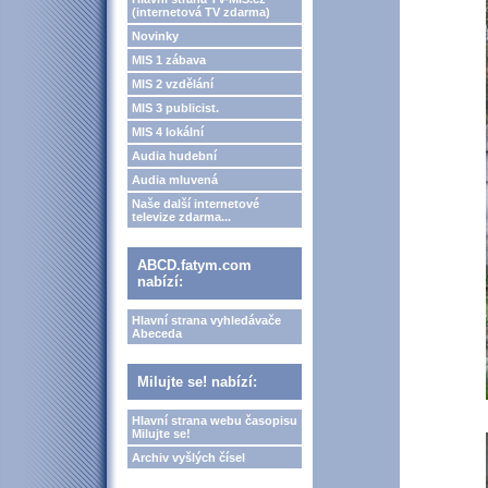
(internetová TV zdarma)
Novinky
MIS 1 zábava
MIS 2 vzdělání
MIS 3 publicist.
MIS 4 lokální
Audia hudební
Audia mluvená
Naše další internetové
televize zdarma...
ABCD.fatym.com
nabízí:
Hlavní strana vyhledávače
Abeceda
Milujte se! nabízí:
Hlavní strana webu časopisu
Milujte se!
Archiv vyšlých čísel