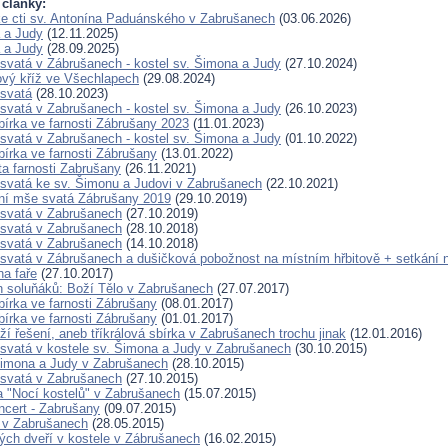
 články:
e cti sv. Antonína Paduánského v Zabrušanech
(03.06.2026)
 a Judy
(12.11.2025)
 a Judy
(28.09.2025)
svatá v Zábrušanech - kostel sv. Šimona a Judy
(27.10.2024)
vý kříž ve Všechlapech
(29.08.2024)
svatá
(28.10.2023)
svatá v Zabrušanech - kostel sv. Šimona a Judy
(26.10.2023)
bírka ve farnosti Zábrušany 2023
(11.01.2023)
svatá v Zabrušanech - kostel sv. Šimona a Judy
(01.10.2022)
bírka ve farnosti Zábrušany
(13.01.2022)
a farnosti Zabrušany
(26.11.2021)
svatá ke sv. Šimonu a Judovi v Zabrušanech
(22.10.2021)
ní mše svatá Zábrušany 2019
(29.10.2019)
svatá v Zabrušanech
(27.10.2019)
svatá v Zabrušanech
(28.10.2018)
svatá v Zabrušanech
(14.10.2018)
svatá v Zábrušanech a dušičková pobožnost na místním hřbitově + setkán
na faře
(27.10.2017)
en soluňáků: Boží Tělo v Zabrušanech
(27.07.2017)
bírka ve farnosti Zábrušany
(08.01.2017)
bírka ve farnosti Zábrušany
(01.01.2017)
í řešení, aneb tříkrálová sbírka v Zabrušanech trochu jinak
(12.01.2016)
svatá v kostele sv. Šimona a Judy v Zabrušanech
(30.10.2015)
Šimona a Judy v Zabrušanech
(28.10.2015)
svatá v Zabrušanech
(27.10.2015)
a "Nocí kostelů" v Zabrušanech
(15.07.2015)
ncert - Zabrušany
(09.07.2015)
 v Zabrušanech
(28.05.2015)
ých dveří v kostele v Zábrušanech
(16.02.2015)