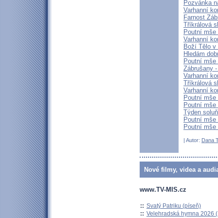
Pozvánka na
Varhanní ko
Farnost Záb
Tříkrálová 
Poutní mše 
Varhanní ko
Boží Tělo v
Hledám dob
Poutní mše 
Zábrušany -
Varhanní ko
Tříkrálová s
Varhanní ko
Poutní mše
Poutní mše 
Týden soluň
Poutní mše 
Poutní mše 
| Autor:
Dana T
Nové filmy, videa a audi
www.TV-MIS.cz
::
Svatý Patriku (píseň)
::
Velehradská hymna 2026 (H