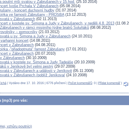
 poutní mši svatou v Zabrušanech v 15.hod.
(25.10.2014)
ncert Ivoše Prchala V Zábrušanech
(05.08.2014)
rušany - koncert duchovní hudby
(31.07.2014)
sbírka ve farnosti Zábrušany - PROSBA
(13.12.2013)
svatá v Zábrušanech
(02.11.2013)
ncert v kostele sv. Šimona a Judy v Zábrušanech, v neděli 4.8. 2013
(11.08.2
 Zábrušanech v rámci misijního týdne bratrů Soluňáků
(08.08.2012)
rovolníky – pomocníky
(21.03.2012)
svatá u sv. Šimona a Judy v Zábrušanech
(24.10.2011)
 varhanní koncert
(14.08.2011)
ncert v Zabrušanech
(04.08.2011)
bírka -"přiadoptnutá" farnost Zábrušany
(17.01.2011)
ncert v Zábrušanech
(20.07.2010)
 v Zábrušanech
(30.10.2009)
svatá v kostele sv. Šimona a Judy Tadeáše
(20.10.2009)
áků v Jeníkově byl velmi pestrý
(29.07.2009)
svatá v Zábrušanech a události v Jeníkově
(05.11.2008)
svatá v Zábrušanech /poblíž Jeníkova/
(24.10.2008)
ichá
| Vydáno dne 17. 10. 2016 | 6776 přečtení |
Počet komentářů
: 0 |
Přidat komentář
|
a (mp3) pro vás:
ej, vzhůru poutníci)