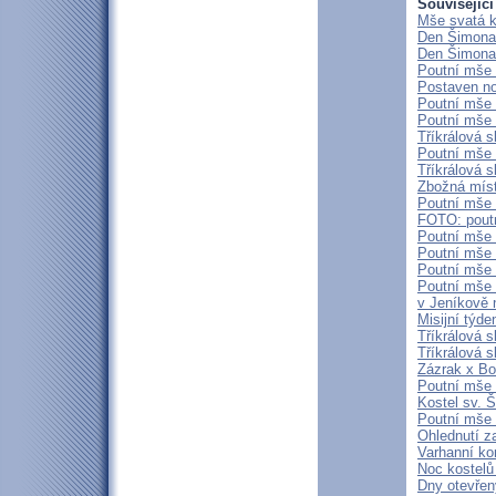
Související
Mše svatá k
Den Šimona
Den Šimona
Poutní mše 
Postaven no
Poutní mše 
Poutní mše 
Tříkrálová s
Poutní mše 
Tříkrálová s
Zbožná míst
Poutní mše 
FOTO: pout
Poutní mše 
Poutní mše 
Poutní mše 
Poutní mše 
v Jeníkově 
Misijní týd
Tříkrálová s
Tříkrálová s
Zázrak x Bož
Poutní mše 
Kostel sv. 
Poutní mše 
Ohlednutí z
Varhanní ko
Noc kostelů
Dny otevřen