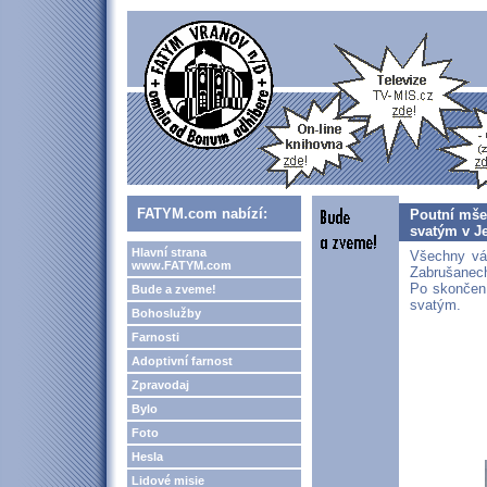
FATYM.com nabízí:
Poutní mše
svatým v Je
Hlavní strana
Všechny vá
www.FATYM.com
Zabrušanech
Po skončen
Bude a zveme!
svatým.
Bohoslužby
Farnosti
Adoptivní farnost
Zpravodaj
Bylo
Foto
Hesla
Lidové misie