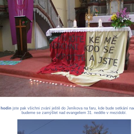
 hodin
jste pak všichni zvání ještě do Jeníkova na faru, kde bude setkání 
budeme se zamýšlet nad evangeliem 31. neděle v mezidobí.