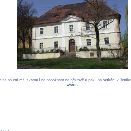
e na poutní mši svatou i na pobožnsot na hřbitově a pak i na setkání v Jeník
zváni.