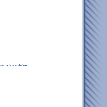
ově na faře
srdečně