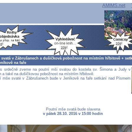
AMIMS.net
 svatá v Zábrušanech a dušičková pobožnost na místním hřbitově + se
níkově na faře
s srdečně zveme na poutní mši svatou do kostela sv. Šimona a Judy v
 a také na dušičkovou pobožnost na místním hřbitově.
í mše svaté v Zábrušanech bude v Jeníkově na faře setkání nad Písmem
Poutní mše svatá bude slavena
v pátek 28.10. 2016 v 15:00 hodin