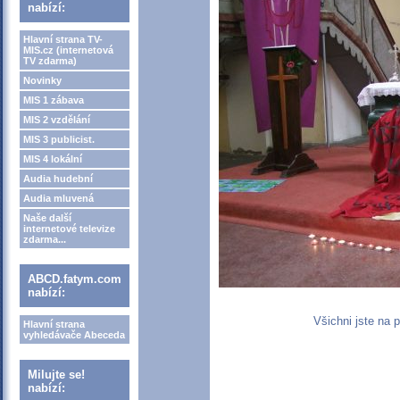
nabízí:
Hlavní strana TV-
MIS.cz (internetová
TV zdarma)
Novinky
MIS 1 zábava
MIS 2 vzdělání
MIS 3 publicist.
MIS 4 lokální
Audia hudební
Audia mluvená
Naše další
internetové televize
zdarma...
ABCD.fatym.com
nabízí:
Všichni jste na 
Hlavní strana
vyhledávače Abeceda
Milujte se!
nabízí: