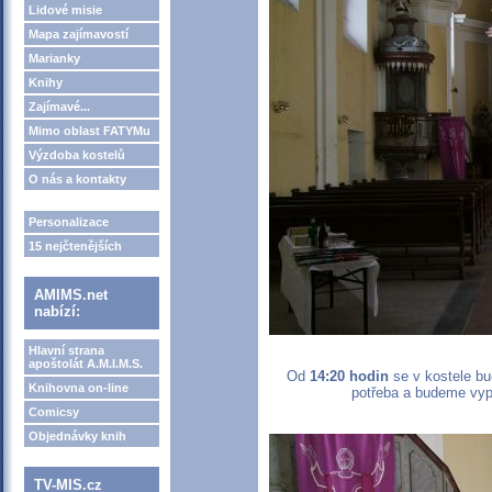
Lidové misie
Mapa zajímavostí
Marianky
Knihy
Zajímavé...
Mimo oblast FATYMu
Výzdoba kostelů
O nás a kontakty
Personalizace
15 nejčtenějších
AMIMS.net
nabízí:
Hlavní strana
apoštolát A.M.I.M.S.
Od
14:20 hodin
se v kostele bu
Knihovna on-line
potřeba a budeme vyp
Comicsy
Objednávky knih
TV-MIS.cz