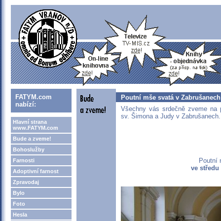
FATYM.com
Poutní mše svatá v Zabrušanech
nabízí:
Všechny vás srdečně zveme na p
sv. Šimona a Judy v Zabrušanech.
Hlavní strana
www.FATYM.com
Bude a zveme!
Bohoslužby
Poutní 
Farnosti
ve středu
Adoptivní farnost
Zpravodaj
Bylo
Foto
Hesla