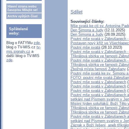
Hlavní strana webu
časopisu Milujte se!
Sdílet
Archiv vyšlých čísel
Související články:
Mše svatá ke cti sv. Antonína Pa
Spřátelené
Den Šimona a Judy
(12.11.2025)
weby:
Den Šimona a Judy
(28.09.2025)
Poutní mše svatá v Zábrušanech -
Blog o FATYMu
zde
,
Postaven nový kříž ve Všechlape
blog o TV-MIS.cz
tv-
Poutní mše svatá
(28.10.2023)
mis.signaly.cz
a
Poutní mše svatá v Zabrušanech -
další blog o TV-MIS
Tříkrálová sbírka ve farnosti Zábr
zde
.
Poutní mše svatá v Zabrušanech -
Tříkrálová sbírka ve farnosti Zábr
Zbožná místa farnosti Zabrušany
(
Poutní mše svatá ke sv. Šimonu a
FOTO: poutní mše svatá Zábrušan
Poutní mše svatá v Zabrušanech
(
Poutní mše svatá v Zabrušanech
(
Poutní mše svatá v Zabrušanech
(
Poutní mše svatá v Zábrušanech a
setkání nad Písmem svatým v Jen
Misijní týden soluňáků: Boží Tělo
Tříkrálová sbírka ve farnosti Zábr
Tříkrálová sbírka ve farnosti Zábr
Poutní mše svatá v Zábrušanech a
setkání nad Písmem svatým v Jen
Zázrak x Boží řešení, aneb tříkrál