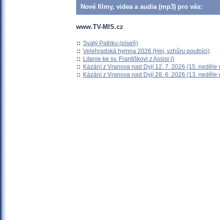
Nové filmy, videa a audia (mp3) pro vás:
www.TV-MIS.cz
::
Svatý Patriku (píseň)
::
Velehradská hymna 2026 (Hej, vzhůru poutníci)
::
Litanie ke sv. Františkovi z Assisi ()
::
Kázání z Vranova nad Dyjí 12. 7. 2026 (15. neděle 
::
Kázání z Vranova nad Dyjí 28. 6. 2026 (13. neděle 