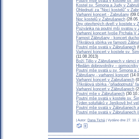
Poutní mše svatá v kostele sv. Š
Kostel sv. Šimona a Judy v Zabru
Ohlednutí za "Nocí kostelů" v Zab
Varhanní koncert - Zabrušany
(09.0
Noc kostelů v Zabrušanech
(28.05
Dny otevřených dveří v kostele v
Pozvánka na poutní mši svatou v 
Varhanní koncert Ivoše Prchala V
Farnost Zábrušany - koncert duch
Tříkrálová sbírka ve farnosti Záb
Poutní mše svatá v Zábrušanech
(
Varhanní koncert v kostele sv. Ši
(11.08.2013)
Boží Tělo v Zábrušanech v rámci m
Hledám dobrovolníky – pomocníky
Poutní mše svatá u sv. Šimona a 
Zábrušany - varhanní koncert
(14.0
Varhanní koncert v Zabrušanech
(0
Tříkrálová sbírka -"přiadoptnutá" 
Varhanní koncert v Zábrušanech
(2
Poutní mše v Zábrušanech
(30.10.
Poutní mše svatá v kostele sv. Š
Týden soluňáků v Jeníkově byl vel
Poutní mše svatá v Zábrušanech a
Poutní mše svatá v Zábrušanech /
| Autor:
Dana Tichá
| Vydáno dne 27. 10. 2