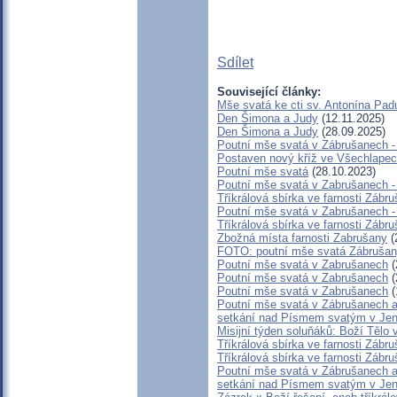
Sdílet
Související články:
Mše svatá ke cti sv. Antonína Pa
Den Šimona a Judy
(12.11.2025)
Den Šimona a Judy
(28.09.2025)
Poutní mše svatá v Zábrušanech -
Postaven nový kříž ve Všechlape
Poutní mše svatá
(28.10.2023)
Poutní mše svatá v Zabrušanech -
Tříkrálová sbírka ve farnosti Zábr
Poutní mše svatá v Zabrušanech -
Tříkrálová sbírka ve farnosti Zábr
Zbožná místa farnosti Zabrušany
(
FOTO: poutní mše svatá Zábrušan
Poutní mše svatá v Zabrušanech
(
Poutní mše svatá v Zabrušanech
(
Poutní mše svatá v Zabrušanech
(
Poutní mše svatá v Zábrušanech a
setkání nad Písmem svatým v Jen
Misijní týden soluňáků: Boží Tělo
Tříkrálová sbírka ve farnosti Zábr
Tříkrálová sbírka ve farnosti Zábr
Poutní mše svatá v Zábrušanech a
setkání nad Písmem svatým v Jen