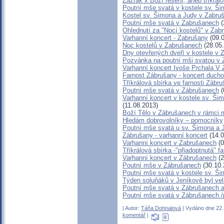
Zázrak x Boží řešení, aneb tříkrál
Poutní mše svatá v kostele sv. Š
Kostel sv. Šimona a Judy v Zabru
Poutní mše svatá v Zabrušanech
(
Ohlednutí za "Nocí kostelů" v Zab
Varhanní koncert - Zabrušany
(09.0
Noc kostelů v Zabrušanech
(28.05
Dny otevřených dveří v kostele v
Pozvánka na poutní mši svatou v 
Varhanní koncert Ivoše Prchala V
Farnost Zábrušany - koncert duch
Tříkrálová sbírka ve farnosti Záb
Poutní mše svatá v Zábrušanech
(
Varhanní koncert v kostele sv. Ši
(11.08.2013)
Boží Tělo v Zábrušanech v rámci m
Hledám dobrovolníky – pomocníky
Poutní mše svatá u sv. Šimona a 
Zábrušany - varhanní koncert
(14.0
Varhanní koncert v Zabrušanech
(0
Tříkrálová sbírka -"přiadoptnutá" 
Varhanní koncert v Zábrušanech
(2
Poutní mše v Zábrušanech
(30.10.
Poutní mše svatá v kostele sv. Š
Týden soluňáků v Jeníkově byl vel
Poutní mše svatá v Zábrušanech a
Poutní mše svatá v Zábrušanech /
| Autor:
Táňa Dohnalová
| Vydáno dne 22. 
komentář
|