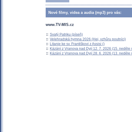
Nové filmy, videa a audia (mp3) pro vás:
www.TV-MIS.cz
::
Svatý Patriku (píseň)
::
Velehradská hymna 2026 (Hej, vzhůru poutníci)
::
Litanie ke sv. Františkovi z Assisi ()
::
Kázání z Vranova nad Dyjí 12. 7. 2026 (15. neděle 
::
Kázání z Vranova nad Dyjí 28. 6. 2026 (13. neděle 