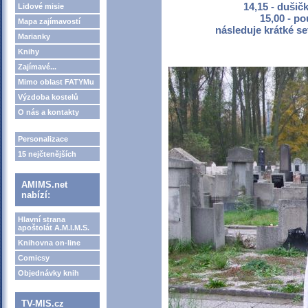
14,15 - dušič
Lidové misie
15,00 - po
Mapa zajímavostí
následuje krátké se
Marianky
Knihy
Zajímavé...
Mimo oblast FATYMu
Výzdoba kostelů
O nás a kontakty
Personalizace
15 nejčtenějších
AMIMS.net
nabízí:
Hlavní strana
apoštolát A.M.I.M.S.
Knihovna on-line
Comicsy
Objednávky knih
TV-MIS.cz