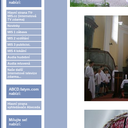
nabízí:
Hlavní strana TV-
MIS.cz (internetová
TV zdarma)
Novinky
MIS 1 zábava
MIS 2 vzdělání
MIS 3 publicist.
MIS 4 lokální
Audia hudební
Audia mluvená
Naše další
internetové televize
zdarma...
ABCD.fatym.com
nabízí:
Hlavní strana
vyhledávače Abeceda
Milujte se!
nabízí: