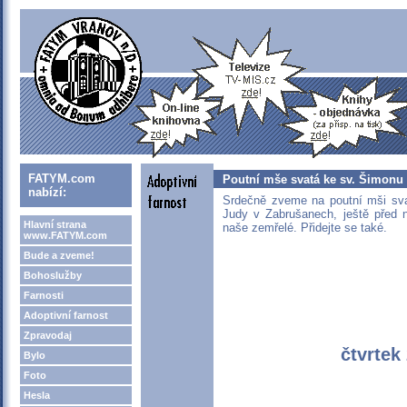
FATYM.com
Poutní mše svatá ke sv. Šimonu
nabízí:
Srdečně zveme na poutní mši sva
Judy v Zabrušanech, ještě před 
Hlavní strana
naše zemřelé. Přidejte se také.
www.FATYM.com
Bude a zveme!
Bohoslužby
Farnosti
Adoptivní farnost
Zpravodaj
čtvrtek
Bylo
Foto
Hesla