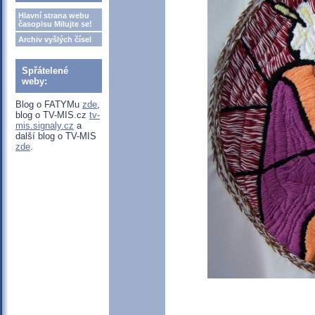
Hlavní strana webu
časopisu Milujte se!
Archiv vyšlých čísel
Spřátelené
weby:
Blog o FATYMu
zde
,
blog o TV-MIS.cz
tv-
mis.signaly.cz
a
další blog o TV-MIS
zde
.