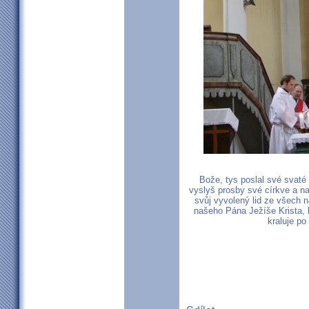
Bože, tys poslal své svaté 
vyslyš prosby své církve a 
svůj vyvolený lid ze všech 
našeho Pána Ježíše Krista, 
kraluje p