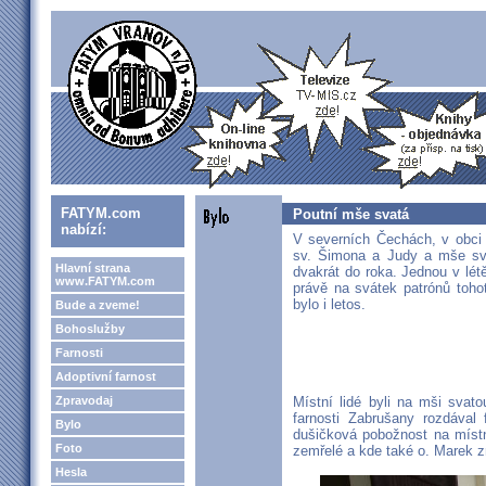
FATYM.com
Poutní mše svatá
nabízí:
V severních Čechách, v obci 
sv. Šimona a Judy a mše sv
Hlavní strana
dvakrát do roka. Jednou v lét
www.FATYM.com
právě na svátek patrónů toho
bylo i letos.
Bude a zveme!
Bohoslužby
Farnosti
Adoptivní farnost
Zpravodaj
Místní lidé byli na mši sva
farnosti Zabrušany rozdával 
Bylo
dušičková pobožnost na místn
Foto
zemřelé a kde také o. Marek z
Hesla