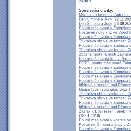
Sdílet
Související články:
Mše svatá ke cti sv. Antonín
Den Šimona a Judy
(12.11.202
Den Šimona a Judy
(28.09.202
Poutní mše svatá v Zábrušane
Postaven nový kříž ve Všech
Poutní mše svatá v Zabrušane
Tříkrálová sbírka ve farnosti 
Poutní mše svatá v Zabrušane
Tříkrálová sbírka ve farnosti 
Zbožná místa farnosti Zabruš
Poutní mše svatá ke sv. Šimo
FOTO: poutní mše svatá Zábr
Poutní mše svatá v Zabrušan
Poutní mše svatá v Zabrušan
Poutní mše svatá v Zabrušan
Poutní mše svatá v Zábrušan
hřbitově + setkání nad Písme
Misijní týden soluňáků: Boží 
Tříkrálová sbírka ve farnosti 
Tříkrálová sbírka ve farnosti 
Poutní mše svatá v Zábrušan
hřbitově + setkání nad Písme
Zázrak x Boží řešení, aneb tří
(12.01.2016)
Poutní mše svatá v kostele s
Kostel sv. Šimona a Judy v Z
Poutní mše svatá v Zabrušan