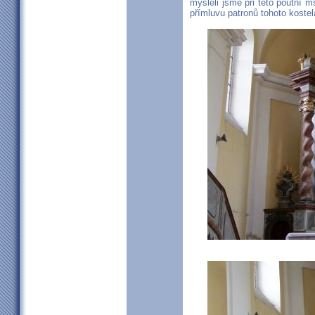
mysleli jsme při této poutní m
přímluvu patronů tohoto koste