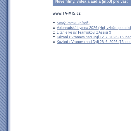
Nové filmy, videa a audia (mp3) pro vás:
www.TV-MIS.cz
::
Svatý Patriku (píseň)
::
Velehradská hymna 2026 (Hej, vzhůru poutníci
::
Litanie ke sv. Františkovi z Assisi ()
::
Kázání z Vranova nad Dyjí 12. 7. 2026 (15. ne
::
Kázání z Vranova nad Dyjí 28. 6. 2026 (13. ne