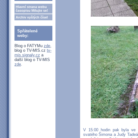
Hlavní strana webu
časopisu Milujte se!
Archiv vyšlých čísel
Spřátelené
weby:
Blog o FATYMu
zde
,
blog o TV-MIS.cz
tv-
mis.signaly.cz
a
další blog o TV-MIS
zde
.
V 15:00 hodin pak byla ve 
svatého Šimona a Judy Tadeáše