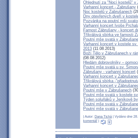
Ohlednutí za "Nocí kostelů" v
Varhanní koncert - Zabrušany
(
Noc kostelů v Zabrušanech
(28
Dny otevřených dveří v koste
Pozvánka na poutní mši svato
Varhanní koncert Ivoše Prcha
Farnost Zábrušany - koncert 
Tříkrálová sbírka ve farnosti
Poutní mše svatá v Zábrušan
Varhanní koncert v kostele sv
2013
(11.08.2013)
Boží Tělo v Zábrušanech v rám
(08.08.2012)
Hledám dobrovolníky – pomoc
Poutní mše svatá u sv. Šimon
Zábrušany - varhanní koncert
(
Varhanní koncert v Zabrušane
Tříkrálová sbírka -"přiadoptnu
Varhanní koncert v Zábrušane
Poutní mše v Zábrušanech
(30
Poutní mše svatá v kostele s
Týden soluňáků v Jeníkově byl
Poutní mše svatá v Zábrušane
Poutní mše svatá v Zábrušane
| Autor:
Dana Tichá
| Vydáno dne 28. 
komentář
|