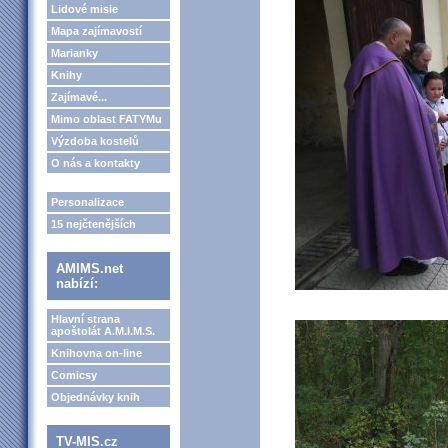
Lidové misie
Mapa zajímavostí
Marianky
Knihy
Zajímavé...
Mimo oblast FATYMu
Výzdoba kostelů
O nás a kontakty
Personalizace
15 nejčtenějších
AMIMS.net
nabízí:
Hlavní strana
apoštolát A.M.I.M.S.
Knihovna on-line
Comicsy
Objednávky knih
TV-MIS.cz