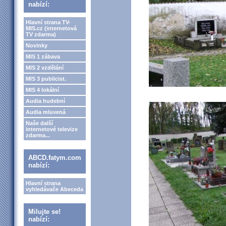
nabízí:
Hlavní strana TV-
MIS.cz (internetová
TV zdarma)
Novinky
MIS 1 zábava
MIS 2 vzdělání
MIS 3 publicist.
MIS 4 lokální
Audia hudební
Audia mluvená
Naše další
internetové televize
zdarma...
ABCD.fatym.com
nabízí:
Hlavní strana
vyhledávače Abeceda
Milujte se!
nabízí: