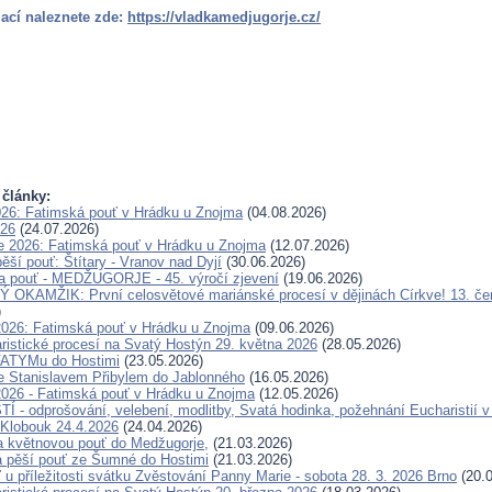
ací naleznete zde:
https://vladkamedjugorje.cz/
 články:
026: Fatimská pouť v Hrádku u Znojma
(04.08.2026)
026
(24.07.2026)
e 2026: Fatimská pouť v Hrádku u Znojma
(12.07.2026)
ěší pouť: Štítary - Vranov nad Dyjí
(30.06.2026)
a pouť - MEDŽUGORJE - 45. výročí zjevení
(19.06.2026)
OKAMŽIK: První celosvětové mariánské procesí v dějinách Církve! 13. če
)
2026: Fatimská pouť v Hrádku u Znojma
(09.06.2026)
ristické procesí na Svatý Hostýn 29. května 2026
(28.05.2026)
FATYMu do Hostimi
(23.05.2026)
e Stanislavem Přibylem do Jablonného
(16.05.2026)
2026 - Fatimská pouť v Hrádku u Znojma
(12.05.2026)
 - odprošování, velebení, modlitby, Svatá hodinka, požehnání Eucharistií v
Klobouk 24.4.2026
(24.04.2026)
a květnovou pouť do Medžugorje,
(21.03.2026)
 pěší pouť ze Šumné do Hostimi
(21.03.2026)
 u příležitosti svátku Zvěstování Panny Marie - sobota 28. 3. 2026 Brno
(20.0