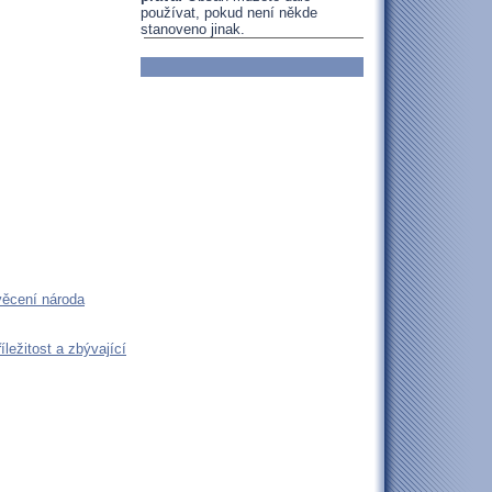
používat, pokud není někde
stanoveno jinak.
věcení národa
ležitost a zbývající