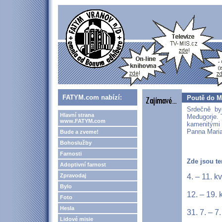
FATYM.com nabízí:
Poutě do M
Srdečně by
Hlavní strana
Međugorje. T
www.FATYM.com
kamenitými 
Panna Maria
Bude a zveme!
Bohoslužby
Farnosti
Zde jsou te
Adoptivní farnost
Zpravodaj
4. – 11. 
Bylo
12. – 19.
Foto
Hesla
31. 7. – 7
Lidové misie