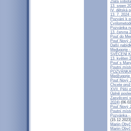
Zlatá sobot
13. srpen 20
IV. dětská p
13. 7. 2024 
Pozvání k p
Cyrilometod
Pozvánka n
13. června 2
Pouť do Medž
Pouť Nový J
Další nabíd
Međugorje -
SVĚCENÍ K
13. květen 2
Pouť s Mary
Poutní míst
POZVÁNKA na
Medžugorje 
Pouť Nový J
Chcete prož
XVII. Pěší 
Úplně posl
Zasvěcení v
2024)
(06.02
Pouť Nový J
Poutní místo
Pozvánka -
(15.12.2023
Mariin Obyč
Mariin Obyč