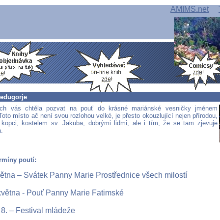
AMIMS.net
eđugorje
ch vás chtěla pozvat na pouť do krásné mariánské vesničky jménem
oto místo ač není svou rozlohou velké, je přesto okouzlující nejen přírodou,
kopci, kostelem sv. Jakuba, dobrými lidmi, ale i tím, že se tam zjevuje
.
rmíny poutí:
května – Svátek Panny Marie Prostřednice všech milostí
 května - Pouť Panny Marie Fatimské
. 8. – Festival mládeže