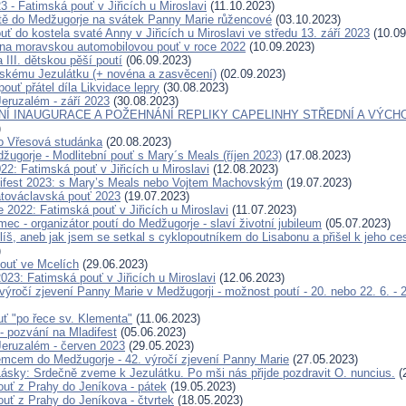
23 - Fatimská pouť v Jiřicích u Miroslavi
(11.10.2023)
tě do Medžugorje na svátek Panny Marie růžencové
(03.10.2023)
ť do kostela svaté Anny v Jiřicích u Miroslavi ve středu 13. září 2023
(10.09
a moravskou automobilovou pouť v roce 2022
(10.09.2023)
 III. dětskou pěší poutí
(06.09.2023)
skému Jezulátku (+ novéna a zasvěcení)
(02.09.2023)
pouť přátel díla Likvidace lepry
(30.08.2023)
eruzalém - září 2023
(30.08.2023)
Í INAUGURACE A POŽEHNÁNÍ REPLIKY CAPELINHY STŘEDNÍ A VÝCH
)
o Vřesová studánka
(20.08.2023)
žugorje - Modlitební pouť s Mary´s Meals (říjen 2023)
(17.08.2023)
22: Fatimská pouť v Jiřicích u Miroslavi
(12.08.2023)
ifest 2023: s Mary’s Meals nebo Vojtem Machovským
(19.07.2023)
továclavská pouť 2023
(19.07.2023)
 2022: Fatimská pouť v Jiřicích u Miroslavi
(11.07.2023)
c - organizátor poutí do Medžugorje - slaví životní jubileum
(05.07.2023)
íš, aneb jak jsem se setkal s cyklopoutníkem do Lisabonu a přišel k jeho c
)
ouť ve Mcelích
(29.06.2023)
023: Fatimská pouť v Jiřicích u Miroslavi
(12.06.2023)
 výročí zjevení Panny Marie v Medžugorji - možnost poutí - 20. nebo 22. 6. - 
ť "po řece sv. Klementa"
(11.06.2023)
- pozvání na Mladifest
(05.06.2023)
eruzalém - červen 2023
(29.05.2023)
cem do Medžugorje - 42. výročí zjevení Panny Marie
(27.05.2023)
ásky: Srdečně zveme k Jezulátku. Po mši nás přijde pozdravit O. nuncius.
(
ouť z Prahy do Jeníkova - pátek
(19.05.2023)
ouť z Prahy do Jeníkova - čtvrtek
(18.05.2023)