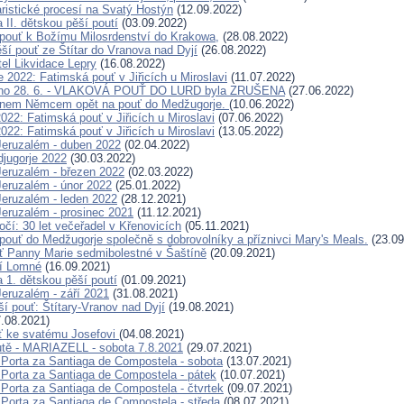
ristické procesí na Svatý Hostýn
(12.09.2022)
 II. dětskou pěší poutí
(03.09.2022)
pouť k Božímu Milosrdenství do Krakowa,
(28.08.2022)
ěší pouť ze Štítar do Vranova nad Dyjí
(26.08.2022)
tel Likvidace Lepry
(16.08.2022)
 2022: Fatimská pouť v Jiřicích u Miroslavi
(11.07.2022)
áno 28. 6. - VLAKOVÁ POUŤ DO LURD byla ZRUŠENA
(27.06.2022)
nem Němcem opět na pouť do Medžugorje.
(10.06.2022)
022: Fatimská pouť v Jiřicích u Miroslavi
(07.06.2022)
022: Fatimská pouť v Jiřicích u Miroslavi
(13.05.2022)
eruzalém - duben 2022
(02.04.2022)
jugorje 2022
(30.03.2022)
eruzalém - březen 2022
(02.03.2022)
eruzalém - únor 2022
(25.01.2022)
eruzalém - leden 2022
(28.12.2021)
eruzalém - prosinec 2021
(11.12.2021)
čí: 30 let večeřadel v Křenovicích
(05.11.2021)
pouť do Medžugorje společně s dobrovolníky a příznivci Mary's Meals.
(23.09
ť Panny Marie sedmibolestné v Šaštíně
(20.09.2021)
ní Lomné
(16.09.2021)
 1. dětskou pěší poutí
(01.09.2021)
eruzalém - září 2021
(31.08.2021)
ší pouť: Štítary-Vranov nad Dyjí
(19.08.2021)
.08.2021)
ť ke svatému Josefovi
(04.08.2021)
tě - MARIAZELL - sobota 7.8.2021
(29.07.2021)
 Porta za Santiaga de Compostela - sobota
(13.07.2021)
 Porta za Santiaga de Compostela - pátek
(10.07.2021)
 Porta za Santiaga de Compostela - čtvrtek
(09.07.2021)
 Porta za Santiaga de Compostela - středa
(08.07.2021)