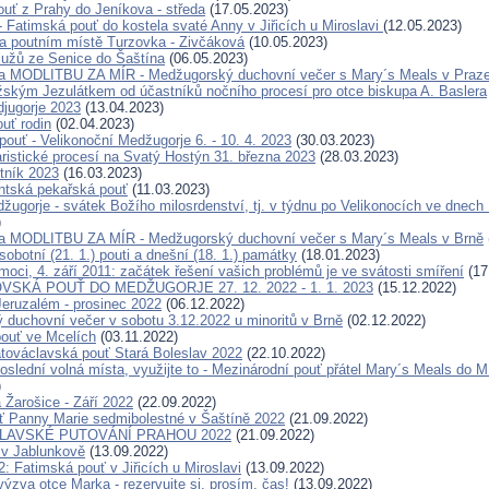
ouť z Prahy do Jeníkova - středa
(17.05.2023)
- Fatimská pouť do kostela svaté Anny v Jiřicích u Miroslavi
(12.05.2023)
na poutním místě Turzovka - Zivčáková
(10.05.2023)
užů ze Senice do Šaštína
(06.05.2023)
a MODLITBU ZA MÍR - Medžugorský duchovní večer s Mary´s Meals v Praz
žským Jezulátkem od účastníků nočního procesí pro otce biskupa A. Baslera
jugorje 2023
(13.04.2023)
ouť rodin
(02.04.2023)
pouť - Velikonoční Medžugorje 6. - 10. 4. 2023
(30.03.2023)
ristické procesí na Svatý Hostýn 31. března 2023
(28.03.2023)
tník 2023
(16.03.2023)
ntská pekařská pouť
(11.03.2023)
ugorje - svátek Božího milosrdenství, tj. v týdnu po Velikonocích ve dnech 1
)
a MODLITBU ZA MÍR - Medžugorský duchovní večer s Mary´s Meals v Brně
obotní (21. 1.) pouti a dnešní (18. 1.) památky
(18.01.2023)
oci, 4. září 2011: začátek řešení vašich problémů je ve svátosti smíření
(17
VSKÁ POUŤ DO MEDŽUGORJE 27. 12. 2022 - 1. 1. 2023
(15.12.2022)
eruzalém - prosinec 2022
(06.12.2022)
 duchovní večer v sobotu 3.12.2022 u minoritů v Brně
(02.12.2022)
ouť ve Mcelích
(03.11.2022)
továclavská pouť Stará Boleslav 2022
(22.10.2022)
poslední volná místa, využijte to - Mezinárodní pouť přátel Mary´s Meals 
)
 Žarošice - Září 2022
(22.09.2022)
ť Panny Marie sedmibolestné v Šaštíně 2022
(21.09.2022)
LAVSKÉ PUTOVÁNÍ PRAHOU 2022
(21.09.2022)
 v Jablunkově
(13.09.2022)
2: Fatimská pouť v Jiřicích u Miroslavi
(13.09.2022)
ýzva otce Marka - rezervujte si, prosím, čas!
(13.09.2022)