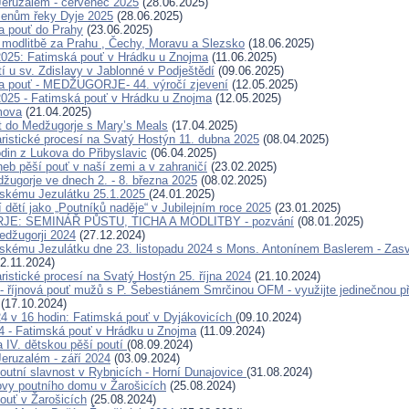
eruzalém - červenec 2025
(28.06.2025)
menům řeky Dyje 2025
(28.06.2025)
a pouť do Prahy
(23.06.2025)
modlitbě za Prahu , Čechy, Moravu a Slezsko
(18.06.2025)
2025: Fatimská pouť v Hrádku u Znojma
(11.06.2025)
í u sv. Zdislavy v Jablonné v Podještědí
(09.06.2025)
a pouť - MEDŽUGORJE- 44. výročí zjevení
(12.05.2025)
2025 - Fatimská pouť v Hrádku u Znojma
(12.05.2025)
mova
(21.04.2025)
t do Medžugorje s Mary’s Meals
(17.04.2025)
ristické procesí na Svatý Hostýn 11. dubna 2025
(08.04.2025)
odin z Lukova do Přibyslavic
(06.04.2025)
neb pěší pouť v naší zemi a v zahraničí
(23.02.2025)
žugorje ve dnech 2. - 8. března 2025
(08.02.2025)
žskému Jezulátku 25.1.2025
(24.01.2025)
 dětí jako „Poutníků naděje“ v Jubilejním roce 2025
(23.01.2025)
E: SEMINÁŘ PŮSTU, TICHA A MODLITBY - pozvání
(08.01.2025)
Medžugorji 2024
(27.12.2024)
skému Jezulátku dne 23. listopadu 2024 s Mons. Antonínem Baslerem - Zas
2.11.2024)
ristické procesí na Svatý Hostýn 25. října 2024
(21.10.2024)
- říjnová pouť mužů s P. Šebestiánem Smrčinou OFM - využijte jedinečnou pří
(17.10.2024)
024 v 16 hodin: Fatimská pouť v Dyjákovicích
(09.10.2024)
24 - Fatimská pouť v Hrádku u Znojma
(11.09.2024)
a IV. dětskou pěší poutí
(08.09.2024)
eruzalém - září 2024
(03.09.2024)
outní slavnost v Rybnicích - Horní Dunajovice
(31.08.2024)
ovy poutního domu v Žarošicích
(25.08.2024)
ouť v Žarošicích
(25.08.2024)