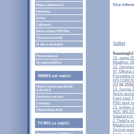
Více inform
Mapa zajímavostí
Marianky
Knihy
Zajímavé...
Mimo oblast FATYMu
Výzdoba kostelů
Sdílet
O nás a kontakty
Související
Personalizace
13. srpna 2
Mladifest 2
15 nejčtenějších
13. červenc
VI. Dětská p
AMIMS.net nabízí:
Pozvánka n
HISTORICKÝ 
(12.06.2026
Hlavní strana apoštolát
13. června 
A.M.I.M.S.
Noční eucha
Knihovna on-line
Farní pouť 
Pěší pouť s
Comicsy
13. květen 
Objednávky knih
NOC MILOSTÍ
Valašských 
Z Třebíče n
TV-MIS.cz nabízí:
Mládežnická
Smírná pouť
Hlavní strana TV-MIS.cz