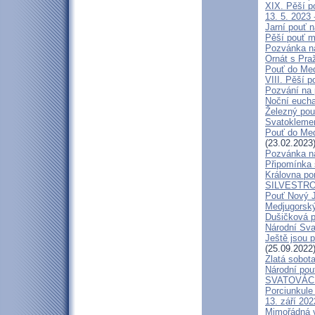
XIX. Pěší p
13. 5. 2023 
Jarní pouť 
Pěší pouť m
Pozvánka n
Ornát s Pra
Pouť do Med
VIII. Pěší p
Pozvání na 
Noční eucha
Železný pou
Svatokleme
Pouť do Medž
(23.02.2023
Pozvánka n
Připomínka s
Královna pom
SILVESTRO
Pouť Nový J
Medjugorský
Dušičková p
Národní Sva
Ještě jsou 
(25.09.2022
Zlatá sobota
Národní pou
SVATOVÁC
Porciunkule
13. září 202
Mimořádná v