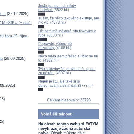
Ještě jsem o nich nikdy
neslyšel.
(5522 hl.)
erem
(27.12.2025)
Tuším, že něco takového existuje, ale
MEXIKU (+ další
nic víc.
(4573 hl.)
Už jsem měl některé tyto tiskoviny v
ruce.
(6538 hl.)
látku 25. října
Popravdě, vůbec mě
nezaujaly.
(4108 hl.)
Něco málo jsem přečetl a líbilo se mi
hu
(29.09.2025)
to.
(4382 hl.)
Tyto tiskoviny čtu pravidelně a jsem
za ně rád.
(4897 hl.)
Nejen je čtu, ale také si je
09.2025)
objednávám a šířím dál.
(3773 hl.)
25)
Celkem hlasovalo: 33793
Volná šiřitelnost:
25)
Na obsah tohoto webu si FATYM
nevyhrazuje žádná autorská
práva!
Obsah můžete dále