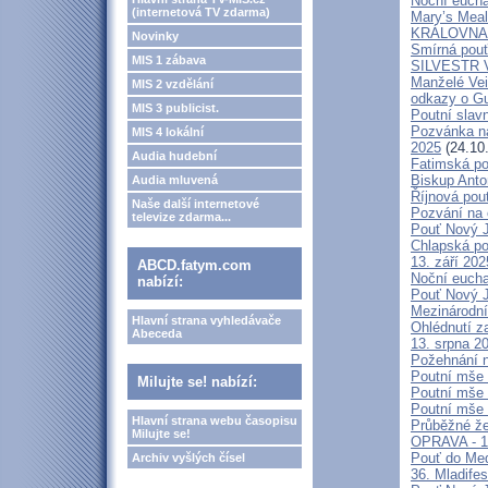
Noční eucha
(internetová TV zdarma)
Mary’s Meal
KRÁLOVNA M
Novinky
Smírná pouť
MIS 1 zábava
SILVESTR V 
Manželé V
MIS 2 vzdělání
odkazy o G
MIS 3 publicist.
Poutní slavn
Pozvánka na
MIS 4 lokální
2025
(24.10
Audia hudební
Fatimská po
Biskup Anto
Audia mluvená
Říjnová pou
Naše další internetové
Pozvání na 
televize zdarma...
Pouť Nový J
Chlapská po
13. září 20
ABCD.fatym.com
Noční eucha
nabízí:
Pouť Nový J
Mezinárodní
Hlavní strana vyhledávače
Ohlédnutí z
Abeceda
13. srpna 2
Požehnání n
Poutní mše 
Milujte se! nabízí:
Poutní mše 
Poutní mše 
Hlavní strana webu časopisu
Průběžné že
Milujte se!
OPRAVA - 13
Pouť do Med
Archiv vyšlých čísel
36. Mladifes