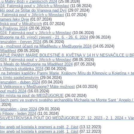
a u Matky Boží v Žarošicích 2024
(25.08.2024)
24: Fatimská pouť v Jiřicích u Miroslavi
(11.08.2024)
ěší pouť ze Štítar do Vranova nad Dyjí
(29.07.2024)
- Fatimská pouť v Jiřicích u Miroslavi
(11.07.2024)
rameni řeky Dyje
(01.07.2024)
ějská pouť v Mikulčicích
(01.07.2024)
a Prašivou 2024
(20.06.2024)
024: Fatimská pouť v Jiřicích u Miroslavi
(10.06.2024)
ugorje na 43. výročí zjevení - 21. 6. - 26. 6. 2024
(09.06.2024)
eruzalém - červen 2024
(05.06.2024)
ka - možnost účasti na Mladifestu v Medžugorje 2024
(14.05.2024)
 Mladifest
(09.05.2024)
APLE PANNY MARIE BOLESTNÉ 8. KVĚTNA V 14 H V NESVAČILCE U B
024: Fatimská pouť v Jiřicích u Miroslavi
(08.05.2024)
s Meals do Medžugorje na Mladifest 2024
(07.05.2024)
o Vřesová studánka 2024
(30.04.2024)
 žehnání kapličky Panny Marie, Královny Míru do Křenovic u Kojetína + te
s tímto společenstvím
(29.04.2024)
eruzalém - duben 2024
(03.04.2024)
ít Velikonoce v Medžugorje? Máte možnost
(24.03.2024)
pouť mužů 2024
(16.03.2024)
ední místa na pouť do MEDŽUGORJE
(26.02.2024)
šech zemí ve svatyni svatého archanděla Michaela na Monte Sant ' Angelo / G
.2024)
eruzalém - únor 2024
(29.01.2024)
 Filipov - leden 2024
(11.01.2024)
 SILVESTROVSKÁ POUŤ DO MEDŽUGORJE 27. 12. 2023 - 2. 1. 2024 + Ván
)
tov aneb od kostela k prameni a zpět, 2. část
(13.12.2023)
tov aneb od kostela k prameni a zpět, 1. část
(07.12.2023)