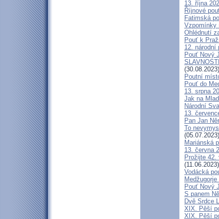
13. října 20
Říjnové pou
Fatimská pou
Vzpomínky n
Ohlédnutí za
Pouť k Praž
12. národní 
Pouť Nový J
SLAVNOSTN
(30.08.2023
Poutní míst
Pouť do Med
13. srpna 20
Jak na Mlad
Národní Sva
13. července
Pan Jan Něme
To nevymysl
(05.07.2023
Mariánská p
13. června 2
Prožijte 42.
(11.06.2023)
Vodácká pou
Medžugorje 
Pouť Nový J
S panem Něm
Dvě Srdce L
XIX. Pěší p
XIX. Pěší p