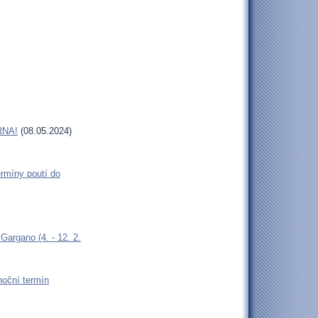
RNA!
(08.05.2024)
rmíny poutí do
argano (4. - 12. 2.
oční termín