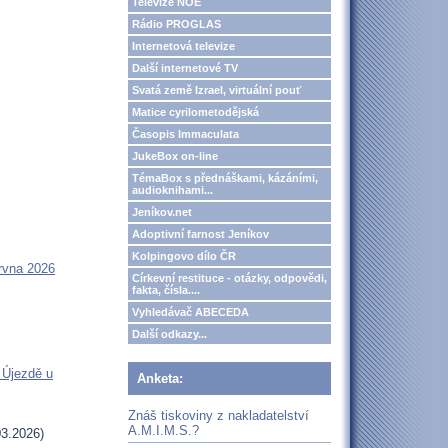
Televize NOE
Rádio PROGLAS
Internetová televize
Další internetové TV
Svatá země Izrael, virtuální pouť
Matice cyrilometodějská
Časopis Immaculata
JukeBox on-line
TémaBox s přednáškami, kázáními,
audioknihami...
Jeníkov.net
Adoptivní farnost Jeníkov
Kolpingovo dílo ČR
rvna 2026
Církevní restituce - otázky, odpovědi,
fakta, čísla....
Vyhledávač ABECEDA
Další odkazy...
 Újezdě u
Anketa:
Znáš tiskoviny z nakladatelství
A.M.I.M.S.?
3.2026)