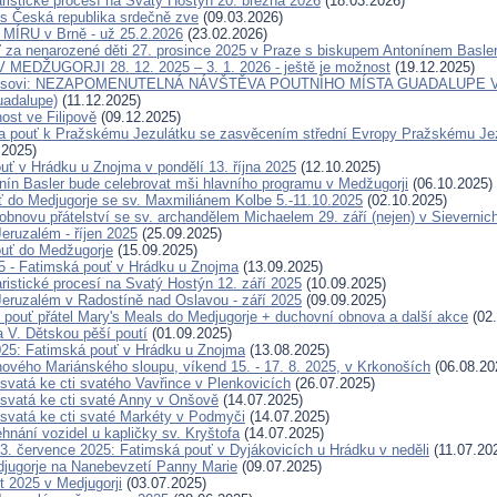
ristické procesí na Svatý Hostýn 20. března 2026
(18.03.2026)
s Česká republika srdečně zve
(09.03.2026)
ÍRU v Brně - už 25.2.2026
(23.02.2026)
 za nenarozené děti 27. prosince 2025 v Praze s biskupem Antonínem Basl
MEDŽUGORJI 28. 12. 2025 – 3. 1. 2026 - ještě je možnost
(19.12.2025)
eisovi: NEZAPOMENUTELNÁ NÁVŠTĚVA POUTNÍHO MÍSTA GUADALUPE V 
uadalupe)
(11.12.2025)
ost ve Filipově
(09.12.2025)
 pouť k Pražskému Jezulátku se zasvěcením střední Evropy Pražskému Jezu
.2025)
uť v Hrádku u Znojma v pondělí 13. října 2025
(12.10.2025)
nín Basler bude celebrovat mši hlavního programu v Medžugorji
(06.10.2025)
ť do Medjugorje se sv. Maxmiliánem Kolbe 5.-11.10.2025
(02.10.2025)
obnovu přátelství se sv. archandělem Michaelem 29. září (nejen) v Sievernic
eruzalém - říjen 2025
(25.09.2025)
uť do Medžugorje
(15.09.2025)
25 - Fatimská pouť v Hrádku u Znojma
(13.09.2025)
ristické procesí na Svatý Hostýn 12. září 2025
(10.09.2025)
eruzalém v Radostíně nad Oslavou - září 2025
(09.09.2025)
 pouť přátel Mary's Meals do Medjugorje + duchovní obnova a další akce
(02.
a V. Dětskou pěší poutí
(01.09.2025)
025: Fatimská pouť v Hrádku u Znojma
(13.08.2025)
ového Mariánského sloupu, víkend 15. - 17. 8. 2025, v Krkonoších
(06.08.20
svatá ke cti svatého Vavřince v Plenkovicích
(26.07.2025)
svatá ke cti svaté Anny v Onšově
(14.07.2025)
svatá ke cti svaté Markéty v Podmyči
(14.07.2025)
hnání vozidel u kapličky sv. Kryštofa
(14.07.2025)
. července 2025: Fatimská pouť v Dyjákovicích u Hrádku v neděli
(11.07.20
jugorje na Nanebevzetí Panny Marie
(09.07.2025)
t 2025 v Medjugorji
(03.07.2025)