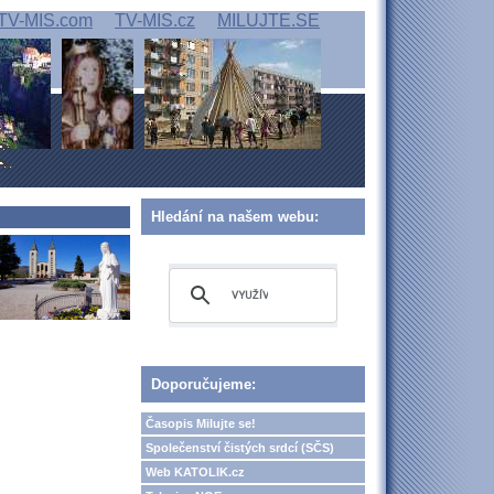
TV-MIS.com
TV-MIS.cz
MILUJTE.SE
Hledání na našem webu:
Doporučujeme:
Časopis Milujte se!
Společenství čistých srdcí (SČS)
Web KATOLIK.cz