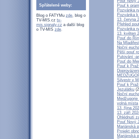
Pouť Nový J
Spřátelené weby:
Pouť k pra
Pozvánka n
Pozvánka k 
Blog o FATYMu
zde
, blog o
13. června 
TV-MIS.cz
tv-
Přehled pout
mis.signaly.cz
a další blog
Pozvánka n
o TV-MIS
zde
.
13. květen 
Pouť do Ří
Na Mladifes
Noční eucha
Pěší pouť r
Putování -a
Pouť do Med
Pouť k Pra
Doprovázení
MEDŽUGORJ
Silvestr v 
Pouť k Praž
Jezulátku
(2
Noční eucha
Medžugorje 
volná místa
13. října 2
13. září 20
Ohlédnutí z
Pouť Nový J
Mariánská p
Projekt obn
Mariánská p