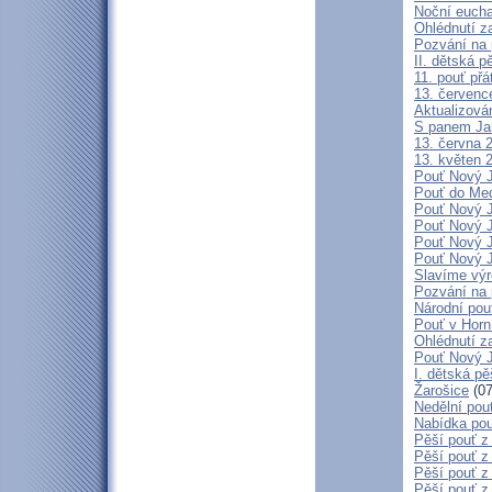
Noční eucha
Ohlédnutí za
Pozvání na 
II. dětská p
11. pouť přá
13. července
Aktualizov
S panem Ja
13. června 2
13. květen 2
Pouť Nový J
Pouť do Med
Pouť Nový J
Pouť Nový J
Pouť Nový J
Pouť Nový J
Slavíme výro
Pozvání na 
Národní pou
Pouť v Hor
Ohlédnutí za
Pouť Nový J
I. dětská pě
Žarošice
(07
Nedělní pou
Nabídka pou
Pěší pouť z
Pěší pouť z
Pěší pouť z
Pěší pouť z